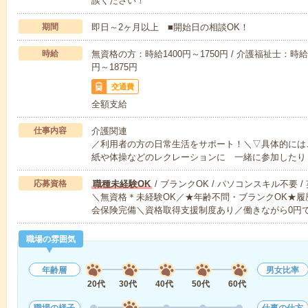
談ください！
期間
即日～2ヶ月以上 ■開始日の相談OK！
時給
無資格の方：時給1400円～1750円 / 介護福祉士：時給1
円～1875円
交通費
全額支給
仕事内容
介護関連
／利用者の方の日常生活をサポート！＼▽具体的には
紙や体操などのレクレーションに 一緒に参加したり
応募資格
職種未経験OK
/ ブランクOK / パソコンスキル不要 /
＼無資格＊未経験OK／★年齢不問・ブランクOK★履
会保険完備＼資格取得支援制度あり／働きながら0円
職場の雰囲気
年齢層
男女比率
20代
30代
40代
50代
60代
職場の様子
仕事の仕方