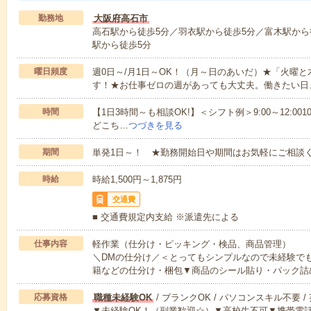
勤務地
大阪府高石市
高石駅から徒歩5分／羽衣駅から徒歩5分／富木駅から
駅から徒歩5分
曜日頻度
週0日～/月1日～OK！（月～日のあいだ）★「火曜
す！★お仕事ゼロの週があっても大丈夫。働きたい日
時間
【1日3時間～も相談OK!】＜シフト例＞9:00～12:0010:00～1
どこち…
つづきを見る
期間
単発1日～！ ★勤務開始日や期間はお気軽にご相談く
時給
時給1,500円～1,875円
交通費
■ 交通費規定内支給 ※派遣先による
仕事内容
軽作業（仕分け・ピッキング・検品、商品管理）
＼DMの仕分け／＜とってもシンプルなので未経験で
籍などの仕分け・梱包▼商品のシール貼り・パック詰
応募資格
職種未経験OK
/ ブランクOK / パソコンスキル不要 /
▼未経験OK！（副業歓迎☆）▼高校生不可▼携帯電