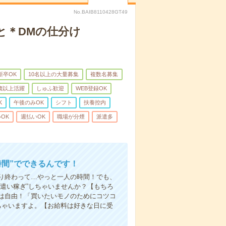
No.BAIB8110428GT49
と＊DMの仕分け
新卒OK
10名以上の大量募集
複数名募集
0歳以上活躍
しゅふ歓迎
WEB登録OK
K
午後のみOK
シフト
扶養控内
OK
週払いOK
職場が分煙
派遣多
時間”でできるんです！
り終わって…やっと一人の時間！でも、
遣い稼ぎ”しちゃいませんか？【もちろ
方は自由！「買いたいモノのためにコツコ
ちゃいますよ。【お給料は好きな日に受