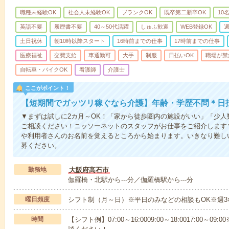
職種未経験OK
社会人未経験OK
ブランクOK
既卒第二新卒OK
10
英語不要
履歴書不要
40～50代活躍
しゅふ歓迎
WEB登録OK
週
土日祝休
朝10時以降スタート
16時前までの仕事
17時前までの仕事
医療福祉
交費支給
車通勤可
大手
制服
日払いOK
職場が禁
自転車・バイクOK
看護師
介護士
ここがポイント！
【短期間でガッツリ稼ぐなら介護】年齢・学歴不問＊日払
▼まずは試しに2カ月～OK！「家から徒歩圏内の施設がいい」「少
ご相談ください！ニッソーネットのスタッフがお仕事をご紹介します
や利用者さんのお名前を覚えるところから始まります。いきなり難し
募ください。
勤務地
大阪府高石市
伽羅橋・北駅から---分／伽羅橋駅から---分
曜日頻度
シフト制（月～日）※平日のみなどの相談もOK※週3
時間
【シフト例】07:00～16:0009:00～18:0017:00