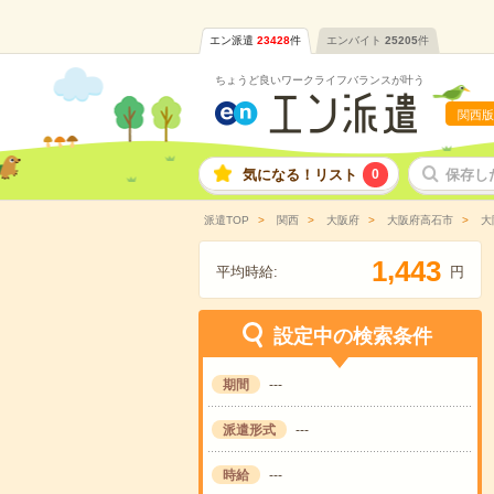
エン派遣
23428
件
エンバイト
25205
件
ちょうど良いワークライフバランスが叶う
関西版
気になる！リスト
0
保存し
派遣TOP
関西
大阪府
大阪府高石市
大
,
1
4
4
3
平均時給:
円
設定中の検索条件
期間
---
派遣形式
---
時給
---