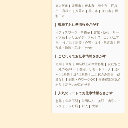
東大阪市
吹田市
茨木市
豊中市
門真
市
高槻市
八尾市
枚方市
守口市
岸
和田市
職種でお仕事情報をさがす
オフィスワーク・事務系
営業・販売・サー
ビス系
クリエイティブ系
IT・エンジニア
系
技術系
医療・介護・福祉・教育系
軽
作業・物流・工場・その他
こだわりでお仕事情報をさがす
短期
単発
10名以上の大量募集
友だちと
一緒の応募OK
在宅・リモートワーク
週2
～3日勤務
週4日勤務
土日祝のみ勤務
残
業なし
副業・WワークOK
交通費別途支給
あり
語学力が活かせる
人気のワードでお仕事情報をさがす
急募
年齢不問
財団法人
英語
書類チェ
ック
テレビ局
封入
大学