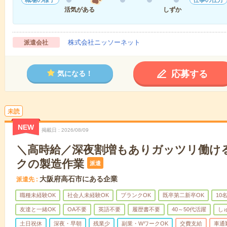
活気がある
しずか
株式会社ニッソーネット
派遣会社
応募する
気になる！
未読
NEW
掲載日
2026/08/09
＼高時給／深夜割増もありガッツリ働け
クの製造作業
派遣
大阪府高石市にある企業
派遣先
職種未経験OK
社会人未経験OK
ブランクOK
既卒第二新卒OK
10
友達と一緒OK
OA不要
英語不要
履歴書不要
40～50代活躍
し
土日祝休
深夜・早朝
残業少
副業・WワークOK
交費支給
車通