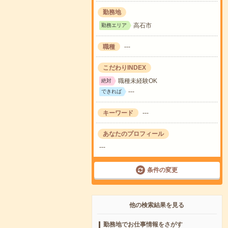
勤務地
高石市
勤務エリア
職種
---
こだわりINDEX
職種未経験OK
絶対
---
できれば
キーワード
---
あなたのプロフィール
---
条件の変更
他の検索結果を見る
勤務地でお仕事情報をさがす