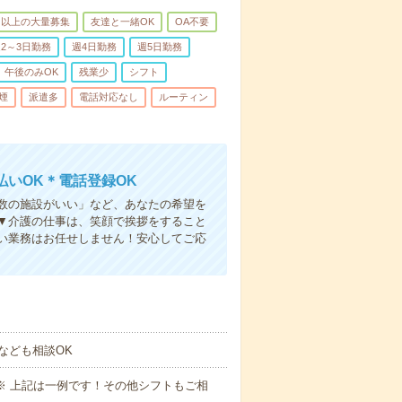
名以上の大量募集
友達と一緒OK
OA不要
2～3日勤務
週4日勤務
週5日勤務
午後のみOK
残業少
シフト
煙
派遣多
電話対応なし
ルーティン
いOK＊電話登録OK
人数の施設がいい」など、あなたの希望を
▼介護の仕事は、笑顔で挨拶をすること
い業務はお任せしません！安心してご応
なども相談OK
～09:00※ 上記は一例です！その他シフトもご相