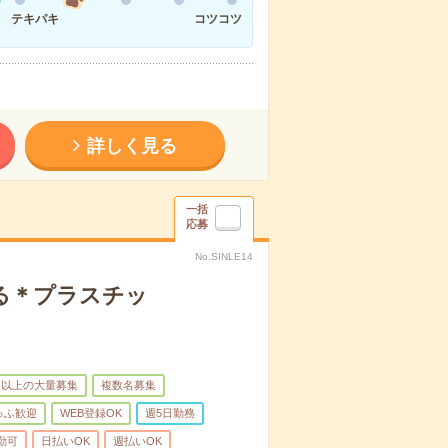
テキパキ
コツコツ
詳しく見る
一括
応募
No.SINLE14
る＊プラスチッ
名以上の大量募集
複数名募集
ゅふ歓迎
WEB登録OK
週5日勤務
勤可
日払いOK
週払いOK