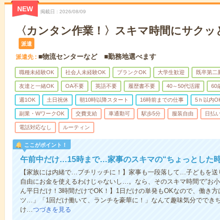
NEW
掲載日
2026/08/09
〈カンタン作業！〉スキマ時間にサクッ
派遣
■物流センターなど ■勤務地選べます
派遣先
職種未経験OK
社会人未経験OK
ブランクOK
大学生歓迎
既卒第二
友達と一緒OK
OA不要
英語不要
履歴書不要
40～50代活躍
6
週1OK
土日祝休
朝10時以降スタート
16時前までの仕事
5ｈ以内O
副業・WワークOK
交費支給
車通勤可
駅歩5分
服装自由
日払い
電話対応なし
ルーティン
ここがポイント！
午前中だけ…15時まで…家事のスキマの“ちょっとした
【家族には内緒で…プチリッチに！】家事も一段落して…子どもを送
自由にお金を使えるわけじゃないし…。なら、そのスキマ時間で“お小
ん平日だけ！3時間だけでOK！】1日だけの単発もOKなので、働き
ツ…」「1回だけ働いて、ランチを豪華に！」なんて趣味気分ででき
け…
つづきを見る