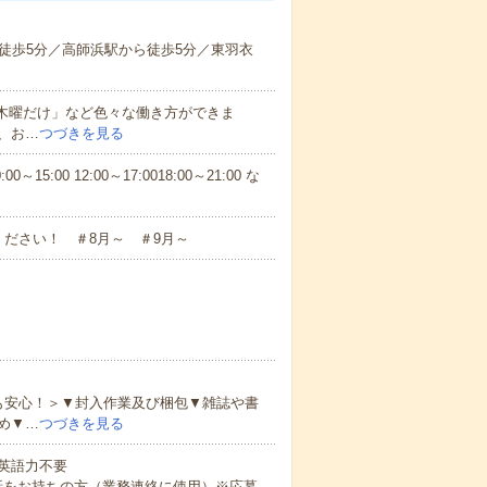
徒歩5分／高師浜駅から徒歩5分／東羽衣
と木曜だけ」など色々な働き方ができま
、お…
つづきを見る
5:00 12:00～17:0018:00～21:00 な
ださい！ ＃8月～ ＃9月～
も安心！＞▼封入作業及び梱包▼雑誌や書
め▼…
つづきを見る
 英語力不要
話をお持ちの方（業務連絡に使用）※応募