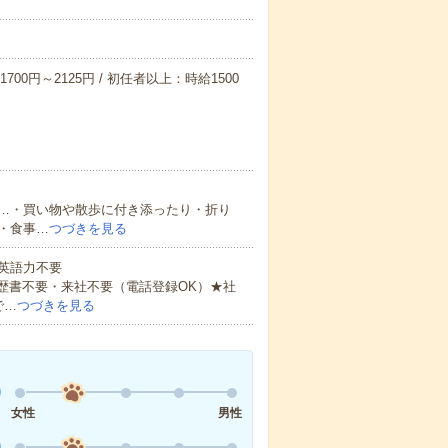
700円～2125円 / 初任者以上：時給1500
…・買い物や散歩に付き添ったり・折り
・食事…
つづきを見る
 英語力不要
歴書不要・来社不要（電話登録OK）★社
で…
つづきを見る
女性
男性