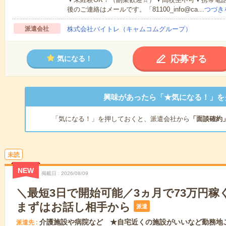
後のご連絡はメールです。「81100_info@ca…
つづき
派遣会社
株式会社バイトレ（キャムコムグループ）
応募する
気になる！
興味があったら「★気になる！」を
「気になる！」を押しておくと、派遣会社から
「面談確約
未読
NEW
掲載日
2026/08/09
＼最短3日で開始可能／3ヵ月で73万円稼
まずはお話し相手から
派遣
介護施設や病院など ★自宅近くの施設がいいなど勤務地
派遣先