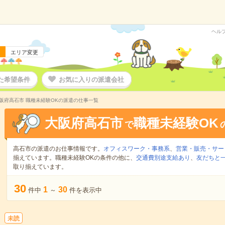
ヘル
エリア変更
た希望条件
お気に入りの派遣会社
阪府高石市 職種未経験OKの派遣の仕事一覧
大阪府高石市
職種未経験OK
で
高石市の派遣のお仕事情報です。
オフィスワーク・事務系
、
営業・販売・サー
揃えています。職種未経験OKの条件の他に、
交通費別途支給あり
、
友だちと一
取り揃えています。
30
1
30
件中
～
件を表示中
未読