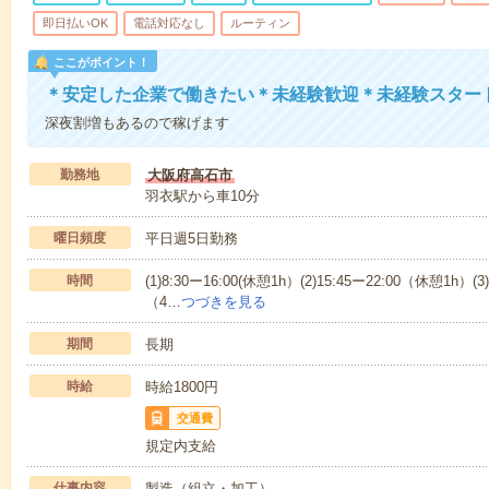
即日払いOK
電話対応なし
ルーティン
ここがポイント！
＊安定した企業で働きたい＊未経験歓迎＊未経験スター
深夜割増もあるので稼げます
勤務地
大阪府高石市
羽衣駅から車10分
曜日頻度
平日週5日勤務
時間
(1)8:30ー16:00(休憩1h）(2)15:45ー22:00（休憩1h）
（4…
つづきを見る
期間
長期
時給
時給1800円
交通費
規定内支給
仕事内容
製造（組立・加工）