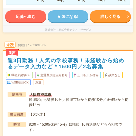
応募へ進む
気になる!
詳しく見る
派遣会社
株式会社テクノ・サービス
未読
掲載日
2026/08/05
NEW
週3日勤務！人気の学校事務！未経験から始め
るデータ入力など＊1500円／2名募集
職種未経験OK
交通費別途支給あり
土日祝日が休み
残業なし
WEB登録OK
派遣
大阪府摂津市
勤務地
摂津駅から徒歩10分／摂津市駅から徒歩10分／正雀駅から徒
歩14分
【火水木】
曜日頻度
8:30～15:00(休憩45分)【詳細】16時退勤なども応相談で
時間
す。