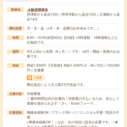
大阪府摂津市
勤務地
摂津駅から徒歩10分／摂津市駅から徒歩10分／正雀駅から徒
歩14分
月・水・金（※月・水・金曜日以外休みです。）
曜日頻度
8:30～15:00(休憩45分)【詳細】15時退勤・16時退勤なども
時間
応相談です。
9月上旬から長期（6ヶ月～）です。※9月～開始！長期のお仕
期間
事です。
時給1,500円 【月収例】時給1,500円×5：45×12日＝103,500
時給
円＋交通費
交通費
弊社規定により月上限3万円支給です。
学校事務
仕事内容
／週20時間以内の扶養内！同業務の方もいるため、安心して
業務を進められます！彡＼・Excelフォーマ…
職種未経験OK / ブランクOK / パソコンスキル不要 / 英語力不
応募資格
要
※事務未経験OK！＜なお、次の項目に該当が必要です。＞■
本人または世帯収入が500万円以上の方（法令…