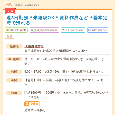
未読
掲載日
2026/08/05
NEW
週3日勤務＊未経験OK＊資料作成など＊基本定
時で帰れる
職種未経験OK
交通費別途支給あり
土日祝日が休み
WEB登録OK
派遣
大阪府摂津市
勤務地
南摂津駅から徒歩20分／相川駅からバス15分
月・水・金 ※月～金の中で週3日勤務です。※表記曜日は
曜日頻度
例。
9:00～17:00 ※休憩45分。9時～16時の勤務もあります。
時間
【急募】即日～長期 ※開始日はご相談可能です！ ※8月
期間
～！
時給1500円～1600円＋交 ■給与の前払いが可能な速払いサ
時給
ービスあり
交通費
交通費支給あり