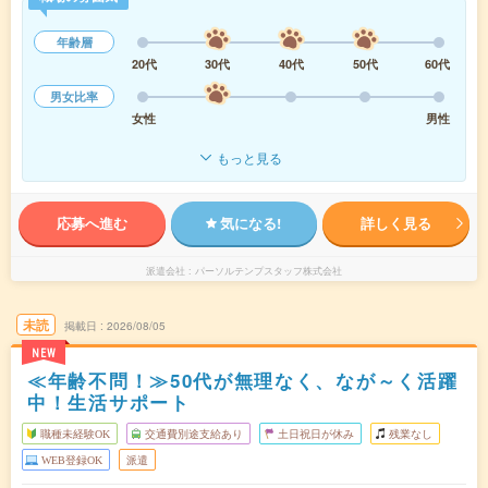
年齢層
20代
30代
40代
50代
60代
男女比率
女性
男性
もっと見る
応募へ進む
気になる!
詳しく見る
派遣会社
パーソルテンプスタッフ株式会社
未読
掲載日
2026/08/05
NEW
≪年齢不問！≫50代が無理なく、なが～く活躍
中！生活サポート
職種未経験OK
交通費別途支給あり
土日祝日が休み
残業なし
WEB登録OK
派遣