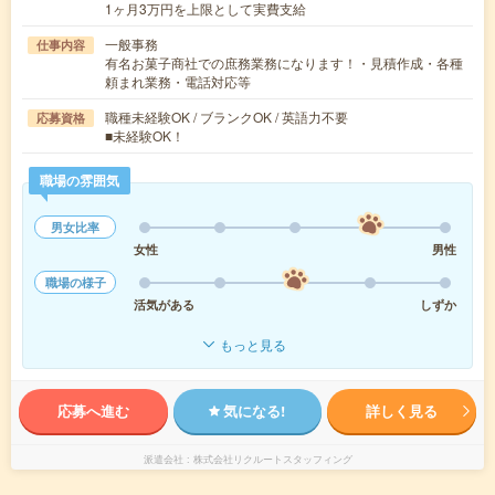
1ヶ月3万円を上限として実費支給
一般事務
仕事内容
有名お菓子商社での庶務業務になります！・見積作成・各種
頼まれ業務・電話対応等
職種未経験OK / ブランクOK / 英語力不要
応募資格
■未経験OK！
職場の雰囲気
男女比率
女性
男性
職場の様子
活気がある
しずか
もっと見る
応募へ進む
気になる!
詳しく見る
派遣会社
株式会社リクルートスタッフィング