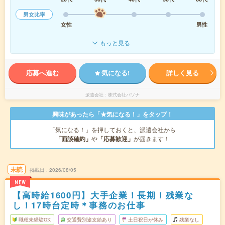
男女比率
女性
男性
もっと見る
応募へ進む
気になる!
詳しく見る
派遣会社
株式会社パソナ
興味があったら「★気になる！」をタップ！
「気になる！」を押しておくと、派遣会社から
「面談確約」
や
「応募歓迎」
が届きます！
未読
掲載日
2026/08/05
NEW
【高時給1600円】大手企業！長期！残業な
し！17時台定時＊事務のお仕事
職種未経験OK
交通費別途支給あり
土日祝日が休み
残業なし