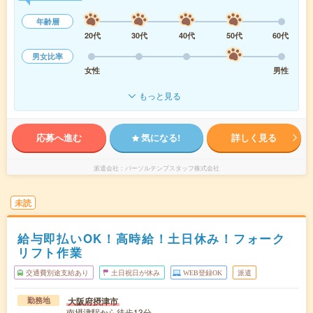
年齢層
20代
30代
40代
50代
60代
男女比率
女性
男性
もっと見る
応募へ進む
気になる!
詳しく見る
派遣会社
パーソルテンプスタッフ株式会社
未読
給与即払いOK！高時給！土日休み！フォーク
リフト作業
交通費別途支給あり
土日祝日が休み
WEB登録OK
派遣
大阪府摂津市
勤務地
南摂津駅から徒歩13分