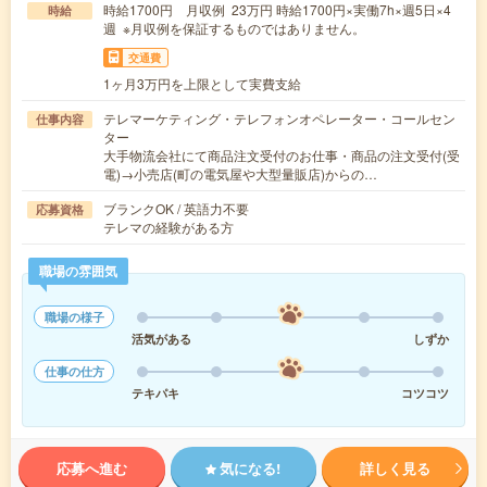
時給1700円 月収例 23万円 時給1700円×実働7h×週5日×4
時給
週 ※月収例を保証するものではありません。
交通費
1ヶ月3万円を上限として実費支給
テレマーケティング・テレフォンオペレーター・コールセン
仕事内容
ター
大手物流会社にて商品注文受付のお仕事・商品の注文受付(受
電)→小売店(町の電気屋や大型量販店)からの…
ブランクOK / 英語力不要
応募資格
テレマの経験がある方
職場の雰囲気
職場の様子
活気がある
しずか
仕事の仕方
テキパキ
コツコツ
応募へ進む
気になる!
詳しく見る