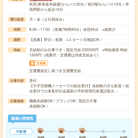
吹田(東海道本線)駅からバス20分／相川駅からバス10分／井
高野駅から徒歩13分
月～金（土日祝休み）
曜日頻度
8:30～17:00 （実働7時間45分）休憩45分 ※残業少
時間
【急募】即日～長期 ※スタート日相談OK！
期間
月給制のお仕事です：固定月給 235500円 ※時給換算 時給
時給
1500円（残業代・交通費は別途支給あり）
交通費
交通費規定に基づき交通費支給
受付
仕事内容
【大手空調機メーカーでの総合受付】未経験の方も歓迎！総
合受付での来客対応会議室の予約管理代表電話取次…
職種未経験OK / ブランクOK / 英語力不要
応募資格
未経験OK！
職場の雰囲気
年齢層
20代
30代
40代
50代
60代