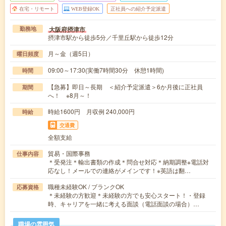
在宅・リモート
WEB登録OK
正社員への紹介予定派遣
大阪府摂津市
勤務地
摂津市駅から徒歩5分／千里丘駅から徒歩12分
月～金（週5日）
曜日頻度
09:00～17:30(実働7時間30分 休憩1時間)
時間
【急募】即日～長期 ＜紹介予定派遣＞6か月後に正社員
期間
へ！ ※8月～！
時給1600円 月収例 240,000円
時給
交通費
全額支給
貿易・国際事務
仕事内容
＊受発注＊輸出書類の作成＊問合せ対応＊納期調整※電話対
応なし！メールでの連絡がメインです！※英語は翻…
職種未経験OK / ブランクOK
応募資格
＊未経験の方歓迎＊未経験の方でも安心スタート！・登録
時、キャリアを一緒に考える面談（電話面談の場合）…
職場の雰囲気