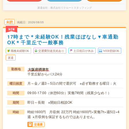
派遣会社
株式会社リクルートスタッフィング
未読
掲載日
2026/08/05
NEW
17時まで＊未経験OK！残業ほぼなし▼車通勤
OK＊千里丘で一般事務
職種未経験OK
交通費別途支給あり
土日祝日が休み
WEB登録OK
派遣
大阪府摂津市
勤務地
千里丘駅からバス24分
月～金／週3～5日の間で選択可 ※必ず勤務する曜日：火
曜日頻度
09:00-17:00（休憩60分）実働7時間（残業少なめ！）
時間
即日～長期 ※開始日相談OK
期間
時給1600円 月収例 22万円 時給1600円×実働7h×週5日×4
時給
週 ※月収例を保証するものではありません。
交通費