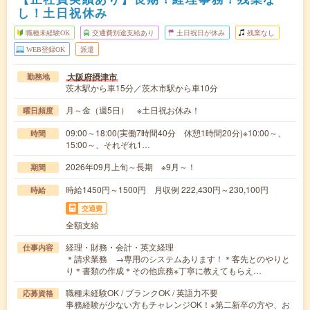
し！土日祝休み
職種未経験OK
交通費別途支給あり
土日祝日が休み
残業なし
WEB登録OK
派遣
大阪府摂津市
勤務地
茨木駅から車15分／茨木市駅から車10分
月～金（週5日） ※土日祝お休み！
曜日頻度
09:00～18:00(実働7時間40分 休憩1時間20分)※10:00～、
時間
15:00～、それぞれ1…
2026年09月上旬～長期 ※9月～！
期間
時給1450円～1500円 月収例 222,430円～230,100円
時給
交通費
全額支給
経理・財務・会計・英文経理
仕事内容
＊請求業務 →専用のシステムあります！＊客先とのやりと
り＊書類の作成＊その他庶務※丁寧に教えてもらえ…
職種未経験OK / ブランクOK / 英語力不要
応募資格
事務経験が少ない方もチャレンジOK！※第二新卒の方や、お