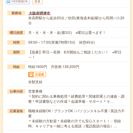
WEB登録OK
派遣
大阪府摂津市
勤務地
井高野駅から徒歩20分／吹田(東海道本線)駅から民間バス20
分
月・火・水・木・金(週3日) ※曜日は選べます！
曜日頻度
09:00～17:00(実働7時間15分 休憩45分)
時間
【急募】即日～長期 8月開始もご相談ください！ ※即日
期間
～！
時給1600円 月収例 139,200円
時給
交通費
全額支給
営業事務
仕事内容
＊契約に関わる事務処理＊経費処理＊関連部署との連絡・調
整＊申請書類などの作成＊会議準備・サポート＊そ…
職種未経験OK / ブランクOK / パソコンスキル不要 / 英語力不
応募資格
要
＊未経験の方歓迎＊未経験の方でも安心スタート！・登録
時、キャリアを一緒に考える面談（電話面談の場合）…