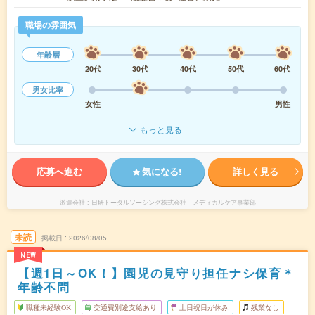
職場の雰囲気
年齢層
20代
30代
40代
50代
60代
男女比率
女性
男性
もっと見る
応募へ進む
気になる!
詳しく見る
派遣会社
日研トータルソーシング株式会社 メディカルケア事業部
未読
掲載日
2026/08/05
NEW
【週1日～OK！】園児の見守り担任ナシ保育＊
年齢不問
職種未経験OK
交通費別途支給あり
土日祝日が休み
残業なし