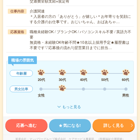
交通費全額支給※規定有
介護関連
仕事内容
＊入居者の方の「ありがとう」が嬉しい＊お年寄りを笑顔に
する介護のお仕事です。おじいちゃん、おばあちゃ…
職種未経験OK / ブランクOK / パソコンスキル不要 / 英語力不
応募資格
要
無資格・未経験OK年齢不問★10名以上採用予定★履歴書は
不要です▽応募後の流れ1)翌営業日までに担当…
職場の雰囲気
年齢層
20代
30代
40代
50代
60代
男女比率
女性
男性
もっと見る
応募へ進む
気になる!
詳しく見る
派遣会社
マンパワーグループ株式会社 ケアサービス事業部 （医療福祉介護関連）