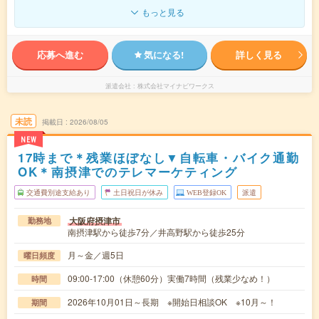
もっと見る
応募へ進む
気になる!
詳しく見る
派遣会社
株式会社マイナビワークス
未読
掲載日
2026/08/05
NEW
17時まで＊残業ほぼなし▼自転車・バイク通勤
OK＊南摂津でのテレマーケティング
交通費別途支給あり
土日祝日が休み
WEB登録OK
派遣
大阪府摂津市
勤務地
南摂津駅から徒歩7分／井高野駅から徒歩25分
月～金／週5日
曜日頻度
09:00-17:00（休憩60分）実働7時間（残業少なめ！）
時間
2026年10月01日～長期 ※開始日相談OK ※10月～！
期間