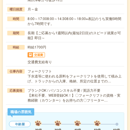
月～金
曜日頻度
8:00～17:008:00～14:308:00～18:00※表記のうち実働5時間
時間
から7時間です。
長期【ご応募から1週間以内(最短2日目)のスピード就業が可
期間
能】即日～
時給1700円
時給
交通費
交通費支給有り
フォークリフト
仕事内容
下水道等に使われる原料をフォークリフトを使用して積み上
げ、トラックからの入庫、格納、所定の位置までの…
ブランクOK / パソコンスキル不要 / 英語力不要
応募資格
【来社不要、WEB登録OK！】〇フォークリフトの資格・実
務経験（カウンター）をお持ちの方〇フリーター…
職場の雰囲気
年齢層
20代
30代
40代
50代
60代