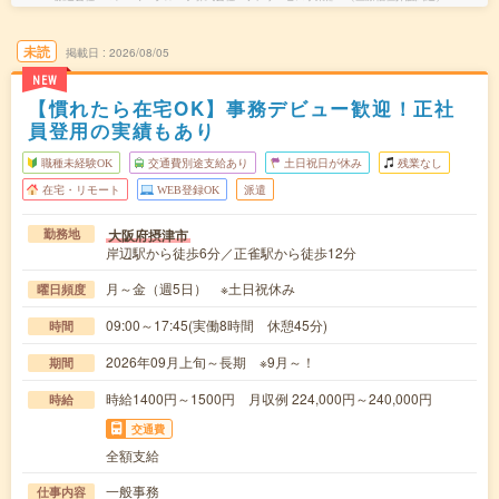
未読
掲載日
2026/08/05
NEW
【慣れたら在宅OK】事務デビュー歓迎！正社
員登用の実績もあり
職種未経験OK
交通費別途支給あり
土日祝日が休み
残業なし
在宅・リモート
WEB登録OK
派遣
大阪府摂津市
勤務地
岸辺駅から徒歩6分／正雀駅から徒歩12分
月～金（週5日） ※土日祝休み
曜日頻度
09:00～17:45(実働8時間 休憩45分)
時間
2026年09月上旬～長期 ※9月～！
期間
時給1400円～1500円 月収例 224,000円～240,000円
時給
交通費
全額支給
一般事務
仕事内容