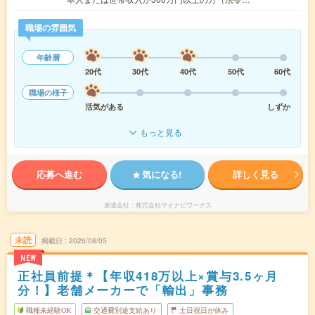
職場の雰囲気
年齢層
20代
30代
40代
50代
60代
職場の様子
活気がある
しずか
もっと見る
応募へ進む
気になる!
詳しく見る
派遣会社
株式会社マイナビワークス
未読
掲載日
2026/08/05
NEW
正社員前提＊【年収418万以上×賞与3.5ヶ月
分！】老舗メーカーで「輸出」事務
職種未経験OK
交通費別途支給あり
土日祝日が休み