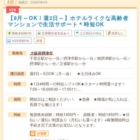
未読
掲載日
2026/08/05
NEW
【8月～OK！週2日～】ホテルライクな高齢者
マンションで生活サポート＊時短OK
職種未経験OK
交通費別途支給あり
土日祝日が休み
残業なし
WEB登録OK
派遣
大阪府摂津市
勤務地
千里丘駅から---分／摂津市駅から---分／南摂津駅から---分／
摂津駅から---分／正雀駅から---分
週2日～5日OK（月～金） ★土日休みOK
曜日頻度
★1日4時間～の時短シフトOK★スタート時間選べます！
時間
7:00～16:009:00～17:0011:…
開始日はご相談ください！ ★急募 ★職場が気に入れば、
期間
長期でも働けます！
無資格未経験：時給1400円～ 経験者：時給1450円～★日
時給
払い／週払い制度あり（月払いも選べます）※稼働開始時は
手続き完了次第のお支払いとなります。
交通費