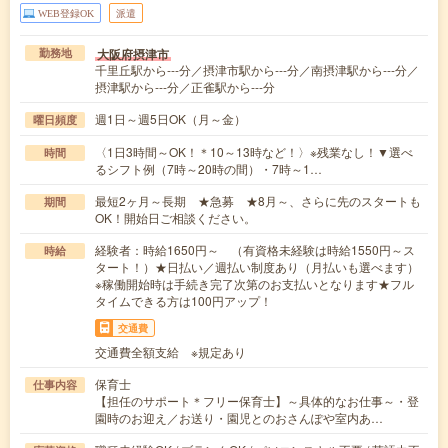
WEB登録OK
派遣
大阪府摂津市
勤務地
千里丘駅から---分／摂津市駅から---分／南摂津駅から---分／
摂津駅から---分／正雀駅から---分
週1日～週5日OK（月～金）
曜日頻度
〈1日3時間～OK！＊10～13時など！〉※残業なし！▼選べ
時間
るシフト例（7時～20時の間）・7時～1…
最短2ヶ月～長期 ★急募 ★8月～、さらに先のスタートも
期間
OK！開始日ご相談ください。
経験者：時給1650円～ （有資格未経験は時給1550円～ス
時給
タート！）★日払い／週払い制度あり（月払いも選べます）
※稼働開始時は手続き完了次第のお支払いとなります★フル
タイムできる方は100円アップ！
交通費
交通費全額支給 ※規定あり
保育士
仕事内容
【担任のサポート＊フリー保育士】～具体的なお仕事～・登
園時のお迎え／お送り・園児とのおさんぽや室内あ…