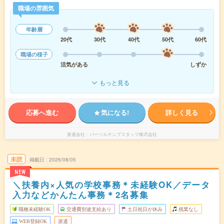
職場の雰囲気
年齢層
20代
30代
40代
50代
60代
職場の様子
活気がある
しずか
もっと見る
応募へ進む
気になる!
詳しく見る
派遣会社
パーソルテンプスタッフ株式会社
未読
掲載日
2026/08/05
NEW
＼扶養内×人気の学校事務＊未経験OK／データ
入力などかんたん事務＊2名募集
職種未経験OK
交通費別途支給あり
土日祝日が休み
残業なし
WEB登録OK
派遣