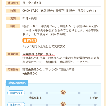
月～金／週5日
曜日頻度
09:00-17:30（休憩45分）実働7時間45分（残業少なめ！）
時間
即日～長期
期間
時給1550円 月収例 24万円 時給1550円×実働7h45m×週5
時給
日×4週 ※月収例を保証するものではありません。※給与即受
取りサービス利用可（利用条件有）
交通費
1ヶ月3万円を上限として実費支給
金融事務（生保・損保）
仕事内容
損保事務のお仕事・お客様へのご案内⇒契約満期の案内や書
類発送について・書類作成・対応履歴のデータ入力…
職種未経験OK / ブランクOK / 英語力不要
応募資格
■未経験OK！
職場の雰囲気
職場の様子
活気がある
しずか
仕事の仕方