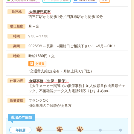
大阪府門真市
勤務地
西三荘駅から徒歩1分／門真市駅から徒歩10分
月～金
曜日頻度
9:30～17:30
時間
2026/9/1～長期 ※開始日ご相談下さい! ※9月～OK！
期間
時給1680円＋交
時給
交通費
*交通費支給(規定有・月額上限3万円迄)
金融事務（生保・損保）
仕事内容
【大手メーカー関連での損保事務】加入依頼書作成書類チェ
ック、不備確認データ入力電話対応《おすすめpo…
ブランクOK
応募資格
損保事務のご経験がある方
職場の雰囲気
年齢層