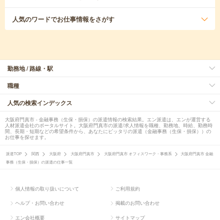
人気のワード
でお仕事情報をさがす
勤務地 / 路線・駅
職種
人気の検索インデックス
大阪府門真市 - 金融事務（生保・損保）の派遣情報の検索結果。エン派遣は、エンが運営する
人材派遣会社のポータルサイト。大阪府門真市の派遣/求人情報を職種、勤務地、時給、勤務時
間、長期・短期などの希望条件から、あなたにピッタリの派遣（金融事務（生保・損保））の
お仕事を探せます。
派遣TOP
関西
大阪府
大阪府門真市
大阪府門真市 オフィスワーク・事務系
大阪府門真市 金融
事務（生保・損保）の派遣の仕事一覧
個人情報の取り扱いについて
ご利用規約
ヘルプ・お問い合わせ
掲載のお問い合わせ
エン会社概要
サイトマップ