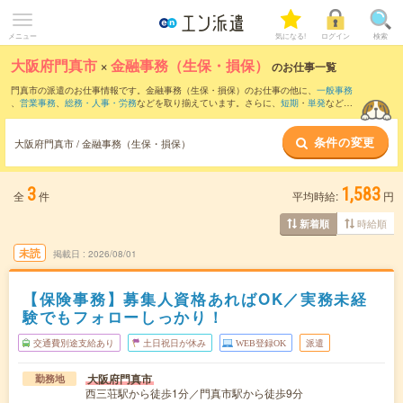
メニュー
気になる!
ログイン
検索
大阪府門真市
×
金融事務（生保・損保）
のお仕事一覧
門真市の派遣のお仕事情報です。金融事務（生保・損保）のお仕事の他に、
一般事務
、
営業事務
、
総務・人事・労務
などを取り揃えています。さらに、
短期
・
単発
などの
期間や、
職種未経験OK
などのこだわり条件で絞り込んでいただけます。
条件の変更
大阪府門真市 / 金融事務（生保・損保）
3
1,583
全
件
平均時給:
円
時給順
新着順
未読
掲載日
2026/08/01
【保険事務】募集人資格あればOK／実務未経
験でもフォローしっかり！
交通費別途支給あり
土日祝日が休み
WEB登録OK
派遣
大阪府門真市
勤務地
西三荘駅から徒歩1分／門真市駅から徒歩9分