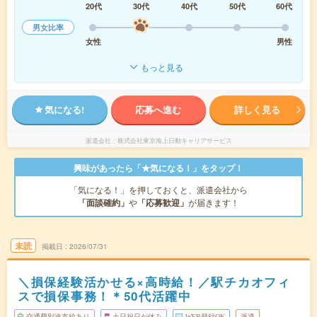
20代
30代
40代
50代
60代
男女比率
女性
男性
もっと見る
気になる!
応募へ進む
詳しく見る
派遣会社
株式会社東京海上日動キャリアサービス
興味があったら「★気になる！」をタップ！
「気になる！」を押しておくと、派遣会社から
「面談確約」
や
「応募歓迎」
が届きます！
未読
掲載日
2026/07/31
＼損保経験活かせる×高時給！／駅チカオフィ
スで損保事務！＊50代活躍中
交通費別途支給あり
土日祝日が休み
WEB登録OK
派遣