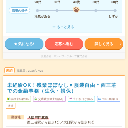
20代
30代
40代
50代
60代
職場の様子
活気がある
しずか
もっと見る
気になる!
応募へ進む
詳しく見る
派遣会社
マンパワーグループ株式会社
未読
掲載日
2026/07/28
未経験OK！残業ほぼなし▼服装自由＊西三荘
での金融事務（生保・損保）
職種未経験OK
交通費別途支給あり
土日祝日が休み
WEB登録OK
派遣
大阪府門真市
勤務地
西三荘駅から徒歩1分／大日駅から徒歩18分