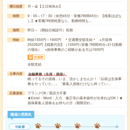
月～金【土日祝休み】
曜日頻度
9：00～17：30（休憩45分・実働7時間45分）【残業ほぼな
時間
し】★実働7時間程度なら、勤務時間も…
即日～（開始日相談可）長期
期間
時給1550円～1600円 ＊交通費全額支給＊ ※月収例
時給
252263円【残業代別】（1550円×実働 7時間45分×21日勤務
の場合） ※損保事務のご経験がある方は1600円
交通費
全額支給
金融事務（生保・損保）
仕事内容
眠ってるその資格…いま、活かしませんか！「以前は生保事
務をやっていた…」「募集人資格だけなら持ってい…
ブランクOK / 英語力不要
応募資格
★Excel・Word：入力、修正等の基本操作が出来ればOK！★
損保募集人資格をお持ちの方（期限切れ…
職場の雰囲気
年齢層