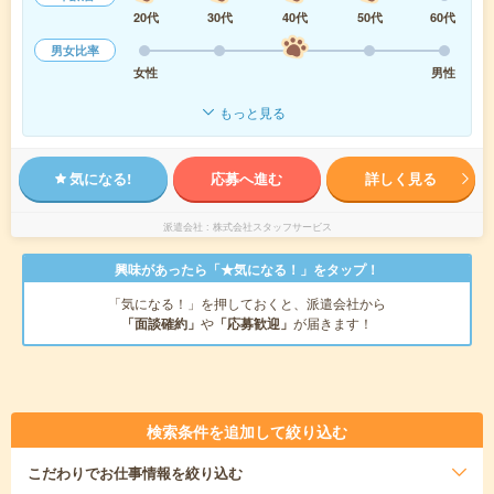
20代
30代
40代
50代
60代
男女比率
女性
男性
もっと見る
気になる!
応募へ進む
詳しく見る
派遣会社
株式会社スタッフサービス
興味があったら「★気になる！」をタップ！
「気になる！」を押しておくと、派遣会社から
「面談確約」
や
「応募歓迎」
が届きます！
検索条件を追加して絞り込む
こだわり
でお仕事情報を絞り込む