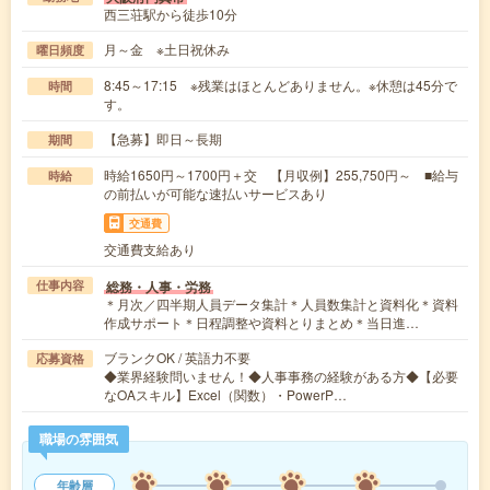
西三荘駅から徒歩10分
月～金 ※土日祝休み
曜日頻度
8:45～17:15 ※残業はほとんどありません。※休憩は45分で
時間
す。
【急募】即日～長期
期間
時給1650円～1700円＋交 【月収例】255,750円～ ■給与
時給
の前払いが可能な速払いサービスあり
交通費
交通費支給あり
総務・人事・労務
仕事内容
＊月次／四半期人員データ集計＊人員数集計と資料化＊資料
作成サポート＊日程調整や資料とりまとめ＊当日進…
ブランクOK / 英語力不要
応募資格
◆業界経験問いません！◆人事事務の経験がある方◆【必要
なOAスキル】Excel（関数）・PowerP…
職場の雰囲気
年齢層