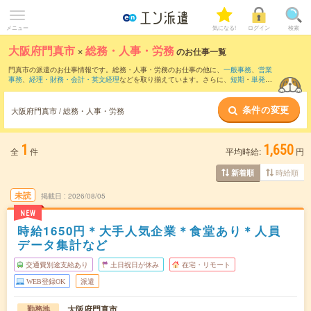
メニュー
気になる!
ログイン
検索
大阪府門真市
×
総務・人事・労務
のお仕事一覧
門真市の派遣のお仕事情報です。総務・人事・労務のお仕事の他に、
一般事務
、
営業
事務
、
経理・財務・会計・英文経理
などを取り揃えています。さらに、
短期
・
単発
な
どの期間や、
職種未経験OK
などのこだわり条件で絞り込んでいただけます。職種辞
典：
人事のお仕事とは？とは？
総務のお仕事とは？とは？
条件の変更
大阪府門真市 / 総務・人事・労務
1
1,650
全
件
平均時給:
円
時給順
新着順
未読
掲載日
2026/08/05
NEW
時給1650円＊大手人気企業＊食堂あり＊人員
データ集計など
交通費別途支給あり
土日祝日が休み
在宅・リモート
WEB登録OK
派遣
大阪府門真市
勤務地