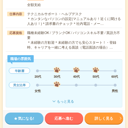
全額支給
テクニカルサポート・ヘルプデスク
仕事内容
＊カンタンなパソコンの設定(マニュアルあり！近くに聞ける
人あり！)＊請求書のチェック＊社内電話・メー…
職種未経験OK / ブランクOK / パソコンスキル不要 / 英語力不
応募資格
要
＊未経験の方歓迎＊未経験の方でも安心スタート！・登録
時、キャリアを一緒に考える面談（電話面談の場合）…
職場の雰囲気
年齢層
20代
30代
40代
50代
60代
男女比率
女性
男性
もっと見る
気になる!
応募へ進む
詳しく見る