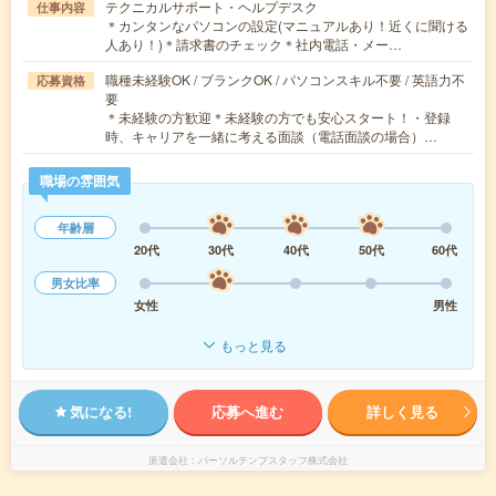
テクニカルサポート・ヘルプデスク
仕事内容
＊カンタンなパソコンの設定(マニュアルあり！近くに聞ける
人あり！)＊請求書のチェック＊社内電話・メー…
職種未経験OK / ブランクOK / パソコンスキル不要 / 英語力不
応募資格
要
＊未経験の方歓迎＊未経験の方でも安心スタート！・登録
時、キャリアを一緒に考える面談（電話面談の場合）…
職場の雰囲気
年齢層
20代
30代
40代
50代
60代
男女比率
女性
男性
もっと見る
気になる!
応募へ進む
詳しく見る
派遣会社
パーソルテンプスタッフ株式会社