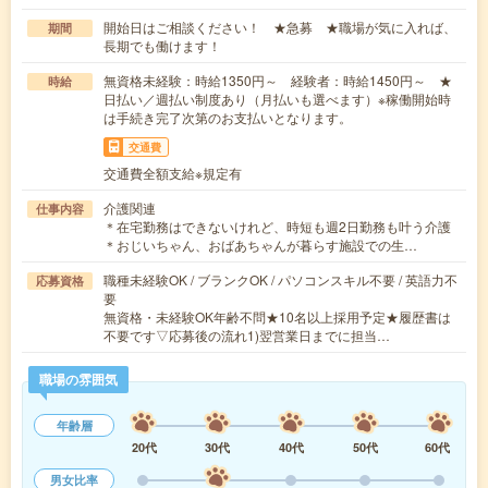
開始日はご相談ください！ ★急募 ★職場が気に入れば、
期間
長期でも働けます！
無資格未経験：時給1350円～ 経験者：時給1450円～ ★
時給
日払い／週払い制度あり（月払いも選べます）※稼働開始時
は手続き完了次第のお支払いとなります。
交通費
交通費全額支給※規定有
介護関連
仕事内容
＊在宅勤務はできないけれど、時短も週2日勤務も叶う介護
＊おじいちゃん、おばあちゃんが暮らす施設での生…
職種未経験OK / ブランクOK / パソコンスキル不要 / 英語力不
応募資格
要
無資格・未経験OK年齢不問★10名以上採用予定★履歴書は
不要です▽応募後の流れ1)翌営業日までに担当…
職場の雰囲気
年齢層
20代
30代
40代
50代
60代
男女比率