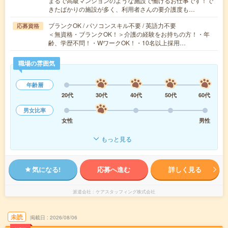
まるで高級マンションのような施設で働けるお仕事です！で
きたばかりの施設が多く、利用者さんの要介護度も…
ブランクOK / パソコンスキル不要 / 英語力不要
応募資格
＜無資格・ブランクOK！＞介護の経験をお持ちの方！・年
齢、学歴不問！・WワークOK！・10名以上採用…
職場の雰囲気
年齢層
20代
30代
40代
50代
60代
男女比率
女性
男性
もっと見る
気になる!
応募へ進む
詳しく見る
派遣会社
ケアスタッフィング株式会社
未読
掲載日
2026/08/06