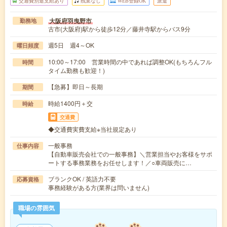
交通費別途支給あり
残業なし
WEB登録OK
派遣
大阪府羽曳野市
勤務地
古市(大阪府)駅から徒歩12分／藤井寺駅からバス9分
週5日 週4～OK
曜日頻度
10:00～17:00 営業時間の中であれば調整OK(もちろんフル
時間
タイム勤務も歓迎！)
【急募】即日～長期
期間
時給1400円＋交
時給
交通費
◆交通費実費支給※当社規定あり
一般事務
仕事内容
【自動車販売会社での一般事務】＼営業担当やお客様をサポ
ートする事務業務をお任せします！／○車両販売に…
ブランクOK / 英語力不要
応募資格
事務経験がある方(業界は問いません)
職場の雰囲気