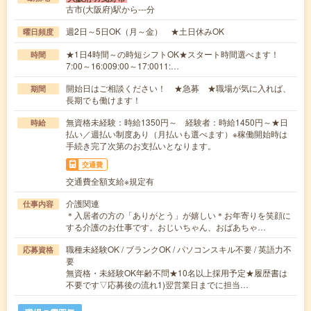
古市(大阪府)駅から---分
週2日～5日OK（月～金） ★土日休みOK
曜日頻度
★1日4時間～の時短シフトOK★スタート時間選べます！
時間
7:00～16:009:00～17:0011:…
開始日はご相談ください！ ★急募 ★職場が気に入れば、
期間
長期でも働けます！
無資格未経験：時給1350円～ 経験者：時給1450円～★日
時給
払い／週払い制度あり（月払いも選べます）※稼働開始時は
手続き完了次第のお支払いとなります。
交通費
交通費全額支給※規定有
介護関連
仕事内容
＊入居者の方の「ありがとう」が嬉しい＊お年寄りを笑顔に
する介護のお仕事です。おじいちゃん、おばあちゃ…
職種未経験OK / ブランクOK / パソコンスキル不要 / 英語力不
応募資格
要
無資格・未経験OK年齢不問★10名以上採用予定★履歴書は
不要です▽応募後の流れ1)翌営業日までに担当…