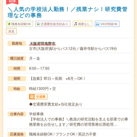
NEW
＼人気の学校法人勤務！／残業ナシ！研究費管
理などの事務
職種未経験OK
交通費別途支給あり
残業なし
WEB登録OK
派遣
大阪府羽曳野市
勤務地
古市(大阪府)駅からバス12分／藤井寺駅からバス19分
月～金
曜日頻度
9:00～17:50
時間
【急募】即日～長期 ※8月～OK！
期間
時給1300円＋交
時給
交通費
◆交通費実費支給※当社規定あり
学校事務
仕事内容
【学校法人での事務】＼教員の研究活動を支える部署での事
務業務をお任せします／研究費の管理業務伝票処理…
職種未経験OK / ブランクOK / 英語力不要
応募資格