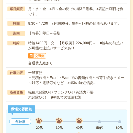
月・水・金 ※月～金の間での週3日勤務。※表記の曜日は例
曜日頻度
です。
8:30～17:30 ※休憩60分。9時～17時の勤務もあります。
時間
【急募】即日～長期
期間
時給1400円＋交 【月収例】224,000円～ ■給与の前払い
時給
が可能な速払いサービスあり
交通費
交通費支給あり
一般事務
仕事内容
＊見積作成＊Excel・Wordでの書類作成＊出荷手続き＊メー
ル対応＊電話応対など ※週3の時短相談…
職種未経験OK / ブランクOK / 英語力不要
応募資格
未経験OK！ #初めての派遣歓迎
職場の雰囲気
年齢層
20代
30代
40代
50代
60代