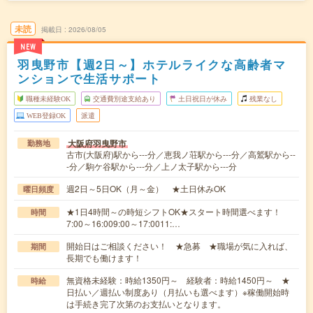
未読
掲載日
2026/08/05
NEW
羽曳野市【週2日～】ホテルライクな高齢者マ
ンションで生活サポート
職種未経験OK
交通費別途支給あり
土日祝日が休み
残業なし
WEB登録OK
派遣
大阪府羽曳野市
勤務地
古市(大阪府)駅から---分／恵我ノ荘駅から---分／高鷲駅から--
-分／駒ケ谷駅から---分／上ノ太子駅から---分
週2日～5日OK（月～金） ★土日休みOK
曜日頻度
★1日4時間～の時短シフトOK★スタート時間選べます！
時間
7:00～16:009:00～17:0011:…
開始日はご相談ください！ ★急募 ★職場が気に入れば、
期間
長期でも働けます！
無資格未経験：時給1350円～ 経験者：時給1450円～ ★
時給
日払い／週払い制度あり（月払いも選べます）※稼働開始時
は手続き完了次第のお支払いとなります。