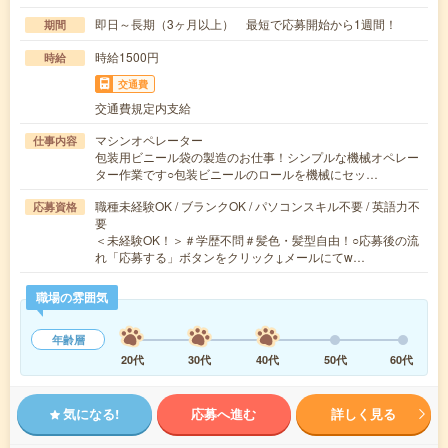
即日～長期（3ヶ月以上） 最短で応募開始から1週間！
期間
時給1500円
時給
交通費
交通費規定内支給
マシンオペレーター
仕事内容
包装用ビニール袋の製造のお仕事！シンプルな機械オペレー
ター作業です○包装ビニールのロールを機械にセッ…
職種未経験OK / ブランクOK / パソコンスキル不要 / 英語力不
応募資格
要
＜未経験OK！＞＃学歴不問＃髪色・髪型自由！○応募後の流
れ「応募する」ボタンをクリック↓メールにてw…
職場の雰囲気
年齢層
20代
30代
40代
50代
60代
気になる!
応募へ進む
詳しく見る