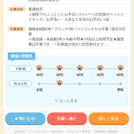
看護助手
仕事内容
≪病院でちょっとしたお手伝い≫○シーツの交換やベッドメ
イキング〇お手洗い・入浴など生活のお手伝い○診…
職種未経験OK / ブランクOK / パソコンスキル不要 / 英語力不
応募資格
要
≪無資格・未経験OK≫年齢不問★10名以上採用予定★履歴
書は不要です。▽応募後の流れ1)翌営業日まで…
職場の雰囲気
年齢層
20代
30代
40代
50代
60代
男女比率
女性
男性
もっと見る
気になる!
応募へ進む
詳しく見る
派遣会社
マンパワーグループ株式会社 ケアサービス事業部 （医療福祉介護関連）