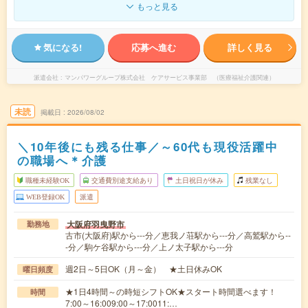
もっと見る
気になる!
応募へ進む
詳しく見る
派遣会社
マンパワーグループ株式会社 ケアサービス事業部 （医療福祉介護関連）
未読
掲載日
2026/08/02
＼10年後にも残る仕事／～60代も現役活躍中
の職場へ＊介護
職種未経験OK
交通費別途支給あり
土日祝日が休み
残業なし
WEB登録OK
派遣
大阪府羽曳野市
勤務地
古市(大阪府)駅から---分／恵我ノ荘駅から---分／高鷲駅から--
-分／駒ケ谷駅から---分／上ノ太子駅から---分
週2日～5日OK（月～金） ★土日休みOK
曜日頻度
★1日4時間～の時短シフトOK★スタート時間選べます！
時間
7:00～16:009:00～17:0011:…