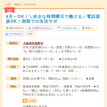
未読
掲載日
2026/08/05
NEW
8月～OK！＼好きな時間曜日で働ける／電話面
談OK！病院での生活サポ
職種未経験OK
交通費別途支給あり
土日祝日が休み
残業なし
WEB登録OK
派遣
大阪府羽曳野市
勤務地
古市(大阪府)駅から---分／恵我ノ荘駅から---分／高鷲駅から--
-分／駒ケ谷駅から---分／上ノ太子駅から---分
週2日～5日OK（月～金） ★土日休みOK
曜日頻度
★1日4時間～の時短シフトOK★都合に合わせてシフトが決
時間
められますシフト例：7：00～16：009：…
長期のお仕事です。開始日はご相談ください！ ★急募
期間
無資格未経験：時給1350円～ 経験者：時給1450円～★日
時給
払い／週払い制度あり（月払いも選べます）※稼働開始時は
手続き完了次第のお支払いとなります。
交通費
交通費支給※規定有