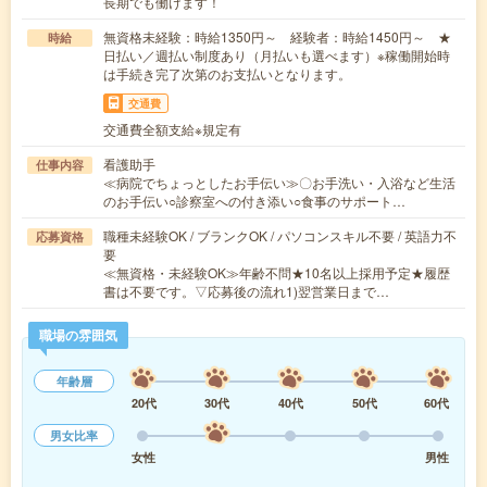
長期でも働けます！
無資格未経験：時給1350円～ 経験者：時給1450円～ ★
時給
日払い／週払い制度あり（月払いも選べます）※稼働開始時
は手続き完了次第のお支払いとなります。
交通費
交通費全額支給※規定有
看護助手
仕事内容
≪病院でちょっとしたお手伝い≫〇お手洗い・入浴など生活
のお手伝い○診察室への付き添い○食事のサポート…
職種未経験OK / ブランクOK / パソコンスキル不要 / 英語力不
応募資格
要
≪無資格・未経験OK≫年齢不問★10名以上採用予定★履歴
書は不要です。▽応募後の流れ1)翌営業日まで…
職場の雰囲気
年齢層
20代
30代
40代
50代
60代
男女比率
女性
男性