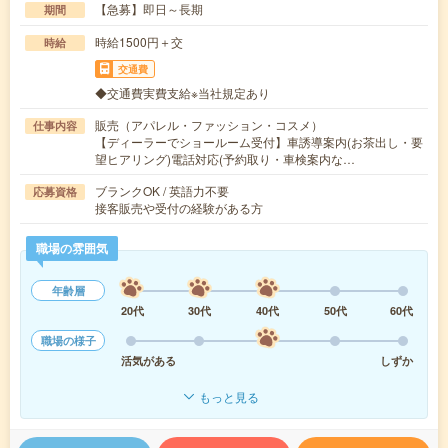
【急募】即日～長期
期間
時給1500円＋交
時給
交通費
◆交通費実費支給※当社規定あり
販売（アパレル・ファッション・コスメ）
仕事内容
【ディーラーでショールーム受付】車誘導案内(お茶出し・要
望ヒアリング)電話対応(予約取り・車検案内な…
ブランクOK / 英語力不要
応募資格
接客販売や受付の経験がある方
職場の雰囲気
年齢層
20代
30代
40代
50代
60代
職場の様子
活気がある
しずか
もっと見る