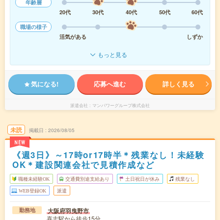
年齢層
20代
30代
40代
50代
60代
職場の様子
活気がある
しずか
もっと見る
気になる!
応募へ進む
詳しく見る
派遣会社
マンパワーグループ株式会社
未読
掲載日
2026/08/05
NEW
《週3日》～17時or17時半＊残業なし！未経験
OK＊建設関連会社で見積作成など
職種未経験OK
交通費別途支給あり
土日祝日が休み
残業なし
WEB登録OK
派遣
大阪府羽曳野市
勤務地
喜志駅から徒歩15分