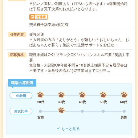
日払い／週払い制度あり（月払いも選べます）※稼働開始時
は手続き完了次第のお支払いとなります。
交通費
交通費全額支給※規定有
介護関連
仕事内容
＊入居者の方の「ありがとう」が嬉しい＊おじいちゃん、お
ばあちゃんが暮らす施設での生活サポートをお任せ…
職種未経験OK / ブランクOK / パソコンスキル不要 / 英語力不
応募資格
要
無資格・未経験OK年齢不問★10名以上採用予定★履歴書は
不要です▽応募後の流れ1)翌営業日までに担当…
職場の雰囲気
年齢層
20代
30代
40代
50代
60代
男女比率
女性
男性
もっと見る