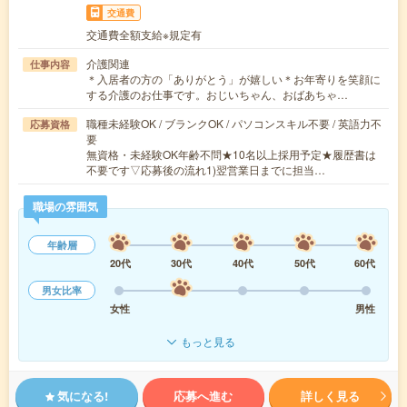
交通費
交通費全額支給※規定有
介護関連
仕事内容
＊入居者の方の「ありがとう」が嬉しい＊お年寄りを笑顔に
する介護のお仕事です。おじいちゃん、おばあちゃ…
職種未経験OK / ブランクOK / パソコンスキル不要 / 英語力不
応募資格
要
無資格・未経験OK年齢不問★10名以上採用予定★履歴書は
不要です▽応募後の流れ1)翌営業日までに担当…
職場の雰囲気
年齢層
20代
30代
40代
50代
60代
男女比率
女性
男性
もっと見る
気になる!
応募へ進む
詳しく見る