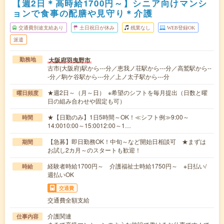
【週2日＊高時給1700円～】シニア向けマンシ
ョンで食事の配膳や見守り＊介護
交通費別途支給あり
土日祝日が休み
残業なし
WEB登録OK
派遣
大阪府羽曳野市
勤務地
古市(大阪府)駅から---分／恵我ノ荘駅から---分／高鷲駅から--
-分／駒ケ谷駅から---分／上ノ太子駅から---分
★週2日～（月～日） ※希望のシフトを毎月提出（日数と曜
曜日頻度
日の組み合わせや固定も可）
★【日勤のみ】1日5時間～OK！≪シフト例≫9:00～
時間
14:0010:00～15:0012:00～1…
【急募】即日勤務OK！中旬～など開始日相談可 ★まずは
期間
お試し2カ月～のスタートも歓迎！
経験者時給1700円～ 介護福祉士時給1750円～ ※日払い/
時給
週払いOK
交通費
交通費全額支給
介護関連
仕事内容