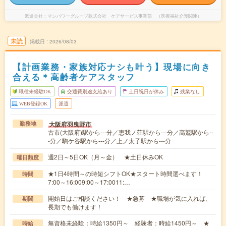
派遣会社
マンパワーグループ株式会社 ケアサービス事業部 （医療福祉介護関連）
未読
掲載日
2026/08/03
【計画業務・家族対応ナシも叶う】現場に向き
合える＊高齢者ケアスタッフ
職種未経験OK
交通費別途支給あり
土日祝日が休み
残業なし
WEB登録OK
派遣
大阪府羽曳野市
勤務地
古市(大阪府)駅から---分／恵我ノ荘駅から---分／高鷲駅から--
-分／駒ケ谷駅から---分／上ノ太子駅から---分
週2日～5日OK（月～金） ★土日休みOK
曜日頻度
★1日4時間～の時短シフトOK★スタート時間選べます！
時間
7:00～16:009:00～17:0011:…
開始日はご相談ください！ ★急募 ★職場が気に入れば、
期間
長期でも働けます！
無資格未経験：時給1350円～ 経験者：時給1450円～ ★
時給