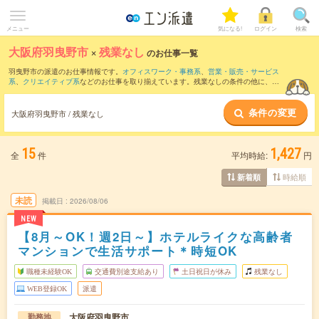
メニュー
気になる!
ログイン
検索
大阪府羽曳野市
×
残業なし
のお仕事一覧
羽曳野市の派遣のお仕事情報です。
オフィスワーク・事務系
、
営業・販売・サービス
系
、
クリエイティブ系
などのお仕事を取り揃えています。残業なしの条件の他に、
交
通費別途支給あり
、
職種未経験OK
、
友だちと一緒の応募OK
などのこだわり条件も取
り揃えています。
条件の変更
大阪府羽曳野市 / 残業なし
15
1,427
全
件
平均時給:
円
時給順
新着順
未読
掲載日
2026/08/06
NEW
【8月～OK！週2日～】ホテルライクな高齢者
マンションで生活サポート＊時短OK
職種未経験OK
交通費別途支給あり
土日祝日が休み
残業なし
WEB登録OK
派遣
大阪府羽曳野市
勤務地