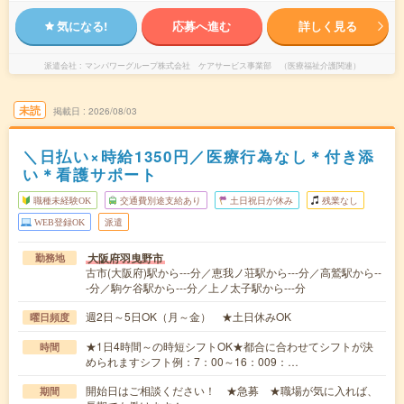
気になる!
応募へ進む
詳しく見る
派遣会社
マンパワーグループ株式会社 ケアサービス事業部 （医療福祉介護関連）
未読
掲載日
2026/08/03
＼日払い×時給1350円／医療行為なし＊付き添
い＊看護サポート
職種未経験OK
交通費別途支給あり
土日祝日が休み
残業なし
WEB登録OK
派遣
大阪府羽曳野市
勤務地
古市(大阪府)駅から---分／恵我ノ荘駅から---分／高鷲駅から--
-分／駒ケ谷駅から---分／上ノ太子駅から---分
週2日～5日OK（月～金） ★土日休みOK
曜日頻度
★1日4時間～の時短シフトOK★都合に合わせてシフトが決
時間
められますシフト例：7：00～16：009：…
開始日はご相談ください！ ★急募 ★職場が気に入れば、
期間