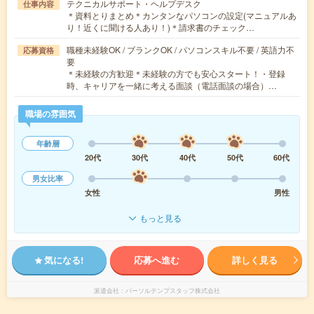
テクニカルサポート・ヘルプデスク
仕事内容
＊資料とりまとめ＊カンタンなパソコンの設定(マニュアルあ
り！近くに聞ける人あり！)＊請求書のチェック…
職種未経験OK / ブランクOK / パソコンスキル不要 / 英語力不
応募資格
要
＊未経験の方歓迎＊未経験の方でも安心スタート！・登録
時、キャリアを一緒に考える面談（電話面談の場合）…
職場の雰囲気
年齢層
20代
30代
40代
50代
60代
男女比率
女性
男性
もっと見る
気になる!
応募へ進む
詳しく見る
派遣会社
パーソルテンプスタッフ株式会社