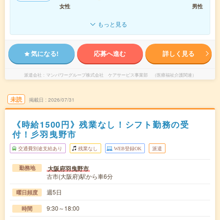
女性
男性
もっと見る
気になる!
応募へ進む
詳しく見る
派遣会社
マンパワーグループ株式会社 ケアサービス事業部 （医療福祉介護関連）
未読
掲載日
2026/07/31
《時給1500円》残業なし！シフト勤務の受
付！彡羽曳野市
交通費別途支給あり
残業なし
WEB登録OK
派遣
大阪府羽曳野市
勤務地
古市(大阪府)駅から車6分
週5日
曜日頻度
9:30～18:00
時間