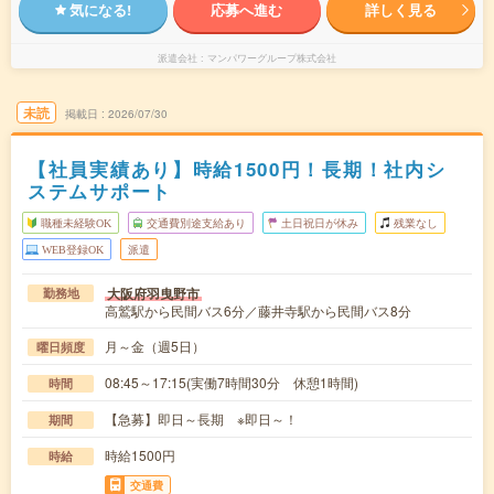
気になる!
応募へ進む
詳しく見る
派遣会社
マンパワーグループ株式会社
未読
掲載日
2026/07/30
【社員実績あり】時給1500円！長期！社内シ
ステムサポート
職種未経験OK
交通費別途支給あり
土日祝日が休み
残業なし
WEB登録OK
派遣
大阪府羽曳野市
勤務地
高鷲駅から民間バス6分／藤井寺駅から民間バス8分
月～金（週5日）
曜日頻度
08:45～17:15(実働7時間30分 休憩1時間)
時間
【急募】即日～長期 ※即日～！
期間
時給1500円
時給
交通費