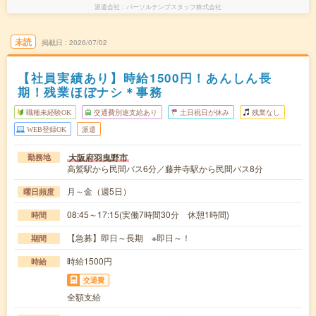
派遣会社
パーソルテンプスタッフ株式会社
未読
掲載日
2026/07/02
【社員実績あり】時給1500円！あんしん長
期！残業ほぼナシ＊事務
職種未経験OK
交通費別途支給あり
土日祝日が休み
残業なし
WEB登録OK
派遣
大阪府羽曳野市
勤務地
高鷲駅から民間バス6分／藤井寺駅から民間バス8分
月～金（週5日）
曜日頻度
08:45～17:15(実働7時間30分 休憩1時間)
時間
【急募】即日～長期 ※即日～！
期間
時給1500円
時給
交通費
全額支給