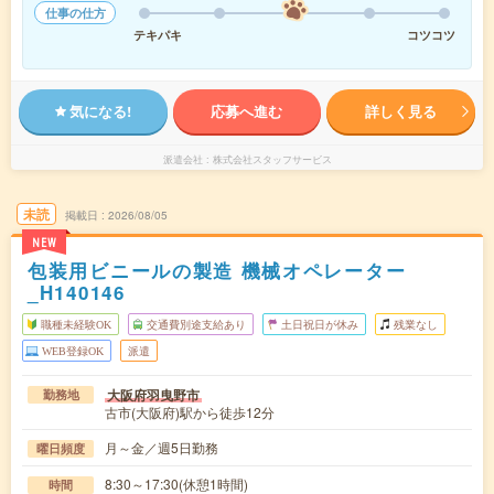
仕事の仕方
テキパキ
コツコツ
気になる!
応募へ進む
詳しく見る
派遣会社
株式会社スタッフサービス
未読
掲載日
2026/08/05
NEW
包装用ビニールの製造 機械オペレーター
_H140146
職種未経験OK
交通費別途支給あり
土日祝日が休み
残業なし
WEB登録OK
派遣
大阪府羽曳野市
勤務地
古市(大阪府)駅から徒歩12分
月～金／週5日勤務
曜日頻度
8:30～17:30(休憩1時間)
時間