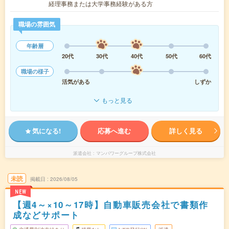
経理事務または大学事務経験がある方
職場の雰囲気
年齢層
20代
30代
40代
50代
60代
職場の様子
活気がある
しずか
もっと見る
気になる!
応募へ進む
詳しく見る
派遣会社
マンパワーグループ株式会社
未読
掲載日
2026/08/05
NEW
【週4～×10～17時】自動車販売会社で書類作
成などサポート