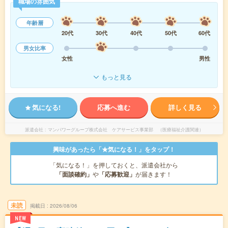
職場の雰囲気
年齢層
20代
30代
40代
50代
60代
男女比率
女性
男性
もっと見る
気になる!
応募へ進む
詳しく見る
派遣会社
マンパワーグループ株式会社 ケアサービス事業部 （医療福祉介護関連）
興味があったら「★気になる！」をタップ！
「気になる！」を押しておくと、派遣会社から
「面談確約」
や
「応募歓迎」
が届きます！
未読
掲載日
2026/08/06
NEW