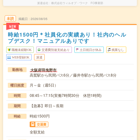
派遣会社
株式会社ウィルオブ・ワーク FO事業部
未読
掲載日
2026/08/05
NEW
時給1500円＊社員化の実績あり！社内のヘル
プデスク！マニュアルありです
職種未経験OK
交通費別途支給あり
土日祝日が休み
残業なし
WEB登録OK
派遣
大阪府羽曳野市
勤務地
高鷲駅から民間バス6分／藤井寺駅から民間バス8分
月～金（週5日）
曜日頻度
08:45～17:15(実働7時間30分 休憩1時間)
時間
【急募】即日～長期
期間
時給1500円
時給
交通費
全額支給