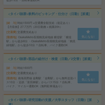
<タイパ抜群>飲料のピッキング・仕分け（日勤）[派遣]
給 与
時給1500円 ※交通費全額支給（規定あり）
【月収例】27.7万円（20日勤務＋残業20h）
交通費
交通費支給あり
気になる!
勤務地
OsakaMetro長堀鶴見緑地線 横堤駅 「横堤
駅」から徒歩8分 ・OsakaMetro長堀鶴見緑地線 「鶴見
緑地駅」から徒歩10分 ＊自転車、バイク通勤OK
<タイパ抜群>部品の組付け・検査（日勤／2交替）[派遣]
給 与
時給1600円
交通費
交通費支給あり
勤務地
南海高野線 金剛駅 「金剛駅」から無料送迎バ
気になる!
ス10分 ・近鉄「富田林駅」からバス15分 ＊自転車、
バイク、マイカー通勤OK（無料駐車場あり）
<タイパ抜群>研究活動の支援／大学スタッフ（日勤）[派
遣]