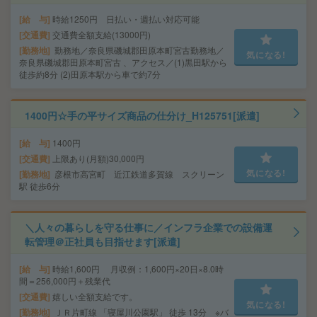
給 与
時給1250円 日払い・週払い対応可能
交通費
交通費全額支給(13000円)
勤務地
勤務地／奈良県磯城郡田原本町宮古勤務地／
気になる!
奈良県磯城郡田原本町宮古 、アクセス／(1)黒田駅から
徒歩約8分 (2)田原本駅から車で約7分
1400円☆手の平サイズ商品の仕分け_H125751[派遣]
給 与
1400円
交通費
上限あり(月額)30,000円
気になる!
勤務地
彦根市高宮町 近江鉄道多賀線 スクリーン
駅 徒歩6分
＼人々の暮らしを守る仕事に／インフラ企業での設備運
転管理＠正社員も目指せます[派遣]
給 与
時給1,600円 月収例：1,600円×20日×8.0時
間＝256,000円＋残業代
交通費
嬉しい全額支給です。
気になる!
勤務地
ＪＲ片町線 「寝屋川公園駅」 徒歩 13分 ※バ