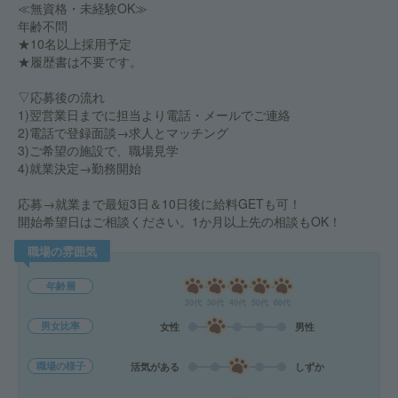
≪無資格・未経験OK≫
年齢不問
★10名以上採用予定
★履歴書は不要です。
▽応募後の流れ
1)翌営業日までに担当より電話・メールでご連絡
2)電話で登録面談→求人とマッチング
3)ご希望の施設で、職場見学
4)就業決定→勤務開始
応募→就業まで最短3日＆10日後に給料GETも可！
開始希望日はご相談ください。1か月以上先の相談もOK！
職場の雰囲気
年齢層
20代
30代
40代
50代
60代
男女比率
女性
男性
職場の様子
活気がある
しずか