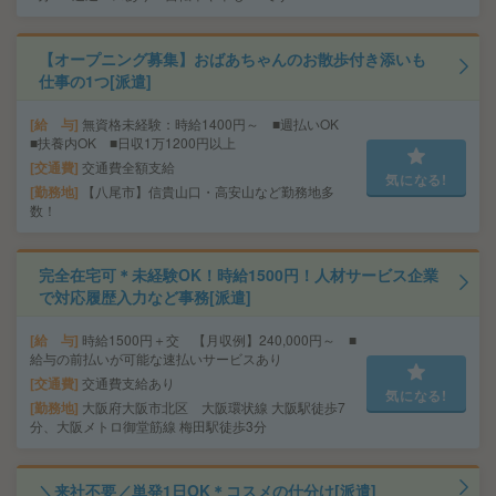
【オープニング募集】おばあちゃんのお散歩付き添いも
仕事の1つ[派遣]
給 与
無資格未経験：時給1400円～ ■週払いOK
■扶養内OK ■日収1万1200円以上
交通費
交通費全額支給
気になる!
勤務地
【八尾市】信貴山口・高安山など勤務地多
数！
完全在宅可＊未経験OK！時給1500円！人材サービス企業
で対応履歴入力など事務[派遣]
給 与
時給1500円＋交 【月収例】240,000円～ ■
給与の前払いが可能な速払いサービスあり
交通費
交通費支給あり
気になる!
勤務地
大阪府大阪市北区 大阪環状線 大阪駅徒歩7
分、大阪メトロ御堂筋線 梅田駅徒歩3分
＼来社不要／単発1日OK＊コスメの仕分け[派遣]