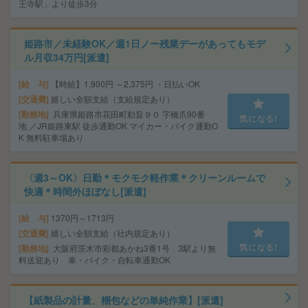
王寺駅」より徒歩3分
姫路市／未経験OK／週1日ノー残業デーがあってもモデ
ル月収34万円[派遣]
給 与
【時給】1,900円 ～2,375円 ・日払いOK
交通費
嬉しい全額支給（支給規定あり）
勤務地
兵庫県姫路市花田町勅旨９０ 字橋爪90番
気になる!
地 ／JR姫路東駅 徒歩通勤OK マイカー・バイク通勤O
K 無料駐車場あり
〈週3～OK〉日勤＊モクモク軽作業＊クリーンルームで
快適＊時間外ほぼなし[派遣]
給 与
1370円～1713円
交通費
嬉しい全額支給（社内規定あり）
気になる!
勤務地
大阪府茨木市彩都あかね3番1号 3駅より無
料送迎あり 車・バイク・自転車通勤OK
【紙製品の計量、梱包などの単純作業】[派遣]