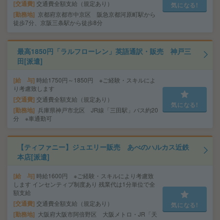
交通費
交通費全額支給（規定あり）
気になる!
勤務地
京都府京都市中京区 阪急京都河原町駅から
徒歩7分、京阪三条駅から徒歩8分
最高1850円「ラルフローレン」英語通訳・販売 神戸三
田[派遣]
給 与
時給1750円～1850円 ※ご経験・スキルによ
り考慮致します
交通費
交通費全額支給（規定あり）
気になる!
勤務地
兵庫県神戸市北区 JR線「三田駅」バス約20
分 ※車通勤可
【ティファニー】ジュエリー販売 あべのハルカス近鉄
本店[派遣]
給 与
時給1600円 ※ご経験・スキルにより考慮致
します インセンティブ制度あり 残業代は1分単位で全
額支給
交通費
交通費全額支給（規定あり）
気になる!
勤務地
大阪府大阪市阿倍野区 大阪メトロ・JR「天