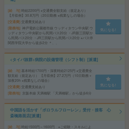
給 与
時給2200円 ※交通費全額支給（規定あり）
【月収例】30.8万円（20日勤務 ※残業なしの場合）
交通費
交通費支給あり
勤務地
神戸電鉄公園都市線 ウッディタウン中央駅 ウ
気になる!
ッディタウン中央駅から民間バス20分 ・JR新三田駅か
ら民間バス20分 ・JR三田駅から民間バス20分 ※バス停
関西学院大学から徒歩2分 ＊、、
<タイパ抜群>病院の設備管理（シフト制）[派遣]
給 与
基本時給1700円・深夜時給2125円 ※交通費全
額支給（規定あり） 【月収例】27.2万円（10日勤務＋
深夜20h ※残業なしの場合）
気になる!
交通費
交通費支給あり
勤務地
京阪本線 天満橋駅 「天満橋駅」から徒歩6分
中国語を活かす「ポロラルフローレン」受付・接客 心
斎橋路面店[派遣]
給 与
時給1500円～1600円 ※ご経験・スキルによ