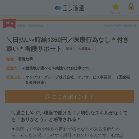
気になる!
ログイン
NEW
掲載日
2026/08/08
No.MNPWW1001329-22
＼日払い×時給1350円／医療行為なし＊付き
添い＊看護サポート
派遣
大量募集！
職種
看護助手
派遣先
≪勤務地が選べる≫病院でのお仕事です。
派遣会社
マンパワーグループ株式会社 ケアサービス事業部 （医療福
祉介護関連）
ここがポイント！
＼過ごしやすい環境で働ける！／特別なスキルがなくて
も「ありがとう」と感謝される＊
▼病院って年齢や性別を問わず様々な方が来る場所だか
ら、みんなが過ごしやすく設計されているんです。心地よ