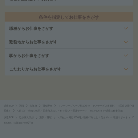
条件を指定してお仕事をさがす
職種からお仕事をさがす
勤務地からお仕事をさがす
駅からお仕事をさがす
こだわりからお仕事をさがす
派遣TOP
関西
大阪府
羽曳野市
マンパワーグループ株式会社 ケアサービス事業部 （医療福祉介護
関連）
＼日払い×時給1350円／医療行為なし＊付き添い＊看護サポート（110376261）の派遣の仕事詳細
派遣TOP
近鉄南大阪線
恵我ノ荘駅
＼日払い×時給1350円／医療行為なし＊付き添い＊看護サポート（110
376261）の派遣の仕事詳細