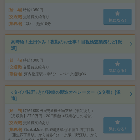
給 与
時給1350円
交通費
交通費支給有り
気になる!
勤務地
福駅～徒歩10分
高時給！土日休み！夜勤のお仕事！目視検査業務など[派
遣]
給 与
時給1300円
交通費
交通費支給有り
気になる!
勤務地
河内松原駅～車5分 ※バイク通勤OK
<タイパ抜群>きび砂糖の製造オペレーター（2交替）[派
遣]
給 与
時給1800円 ※交通費全額支給（規定あり）
【月収例】27.0万円（20日勤務 ※残業なしの場合）
交通費
交通費支給あり
気になる!
勤務地
OsakaMetro長堀鶴見緑地線 蒲生四丁目駅
「蒲生四丁目駅」から徒歩9分 ・京阪「野江駅」から
徒歩13分 ＊自転車通勤OK