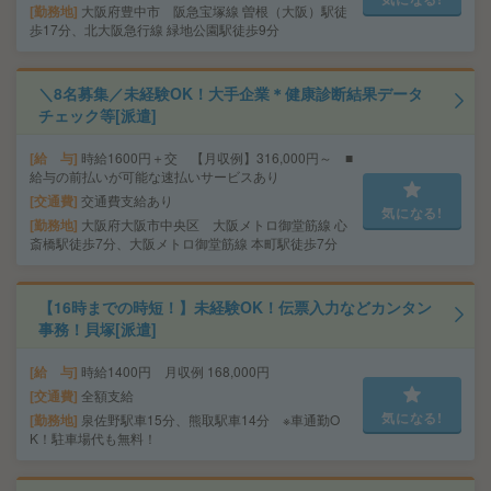
勤務地
大阪府豊中市 阪急宝塚線 曽根（大阪）駅徒
歩17分、北大阪急行線 緑地公園駅徒歩9分
＼8名募集／未経験OK！大手企業＊健康診断結果データ
チェック等[派遣]
給 与
時給1600円＋交 【月収例】316,000円～ ■
給与の前払いが可能な速払いサービスあり
交通費
交通費支給あり
気になる!
勤務地
大阪府大阪市中央区 大阪メトロ御堂筋線 心
斎橋駅徒歩7分、大阪メトロ御堂筋線 本町駅徒歩7分
【16時までの時短！】未経験OK！伝票入力などカンタン
事務！貝塚[派遣]
給 与
時給1400円 月収例 168,000円
交通費
全額支給
気になる!
勤務地
泉佐野駅車15分、熊取駅車14分 ※車通勤O
K！駐車場代も無料！