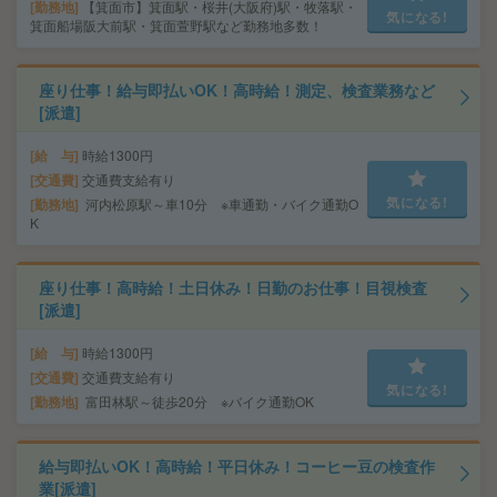
勤務地
【箕面市】箕面駅・桜井(大阪府)駅・牧落駅・
気になる!
箕面船場阪大前駅・箕面萱野駅など勤務地多数！
座り仕事！給与即払いOK！高時給！測定、検査業務など
[派遣]
給 与
時給1300円
交通費
交通費支給有り
気になる!
勤務地
河内松原駅～車10分 ※車通勤・バイク通勤O
K
座り仕事！高時給！土日休み！日勤のお仕事！目視検査
[派遣]
給 与
時給1300円
交通費
交通費支給有り
気になる!
勤務地
富田林駅～徒歩20分 ※バイク通勤OK
給与即払いOK！高時給！平日休み！コーヒー豆の検査作
業[派遣]