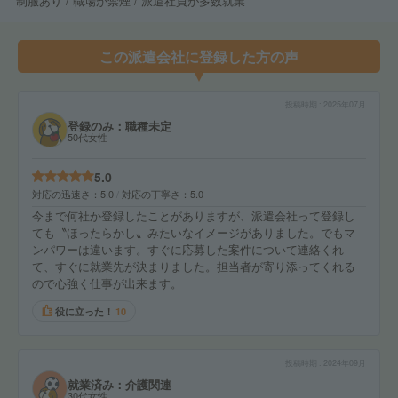
制服あり / 職場が禁煙 / 派遣社員が多数就業
この派遣会社に登録した方の声
投稿時期
2025年07月
登録のみ：職種未定
50代女性
5.0
対応の迅速さ
5.0
対応の丁寧さ
5.0
今まで何社か登録したことがありますが、派遣会社って登録し
ても〝ほったらかし〟みたいなイメージがありました。でもマ
ンパワーは違います。すぐに応募した案件について連絡くれ
て、すぐに就業先が決まりました。担当者が寄り添ってくれる
ので心強く仕事が出来ます。
役に立った！
10
投稿時期
2024年09月
就業済み：介護関連
30代女性