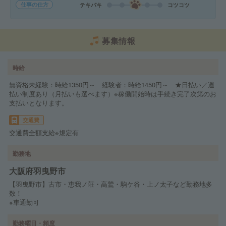
仕事の仕方
テキパキ
コツコツ
募集情報
時給
無資格未経験：時給1350円～ 経験者：時給1450円～ ★日払い／週
払い制度あり（月払いも選べます）※稼働開始時は手続き完了次第のお
支払いとなります。
交通費
交通費全額支給※規定有
勤務地
大阪府羽曳野市
【羽曳野市】古市・恵我ノ荘・高鷲・駒ケ谷・上ノ太子など勤務地多
数！
※車通勤可
勤務曜日・頻度