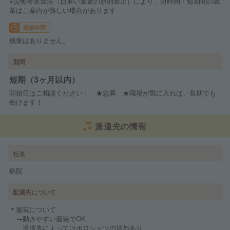
※労働者派遣法（日雇い派遣の原則禁止）により、短時間・短期間の就
業はご案内が難しい場合があります
残業時間
残業はありません。
期間
短期（3ヶ月以内）
開始日はご相談ください！ ★急募 ★職場が気に入れば、長期でも
働けます！
派遣先の情報
社名
病院
配属先について
＊服装について
→動きやすい服装でOK
派遣先によってはポロシャツの貸与あり