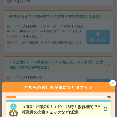
自転車通勤もOK
基本16時まで＊未経験でも大丈夫＊書類作成など[派遣]
給 与
時給1300円～1400円＋交 【月収例】169,0
00円～ ■給与の前払いが可能な速払いサービスあり
交通費
交通費支給あり
気になる!
勤務地
大阪府和泉市 南海泉北線 和泉中央駅バス5
分
＼未経験OK！15時定時／パンを焼くカンタン作業！@岸
和田＊50代活躍中[派遣]
給 与
時給1450円＋交
交通費
◆交通費実費支給※当社規定あり
どちらのお仕事が気になりますか？
気になる!
勤務地
JR阪和線 東岸和田駅 徒歩12分/南海本線 岸和
田駅 徒歩17分
1
/10
＜週3～相談OK！＞10～16時！教育機関で＊
【3名募集】人気の非営利団体＊未経験OK＊もくもくデ
授業用の文章チェックなど[派遣]
ータ入力[派遣]