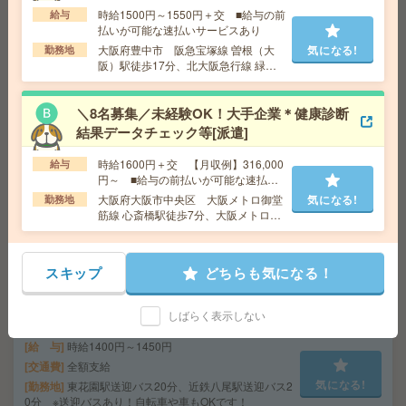
時給1500円～1550円＋交 ■給与の前
給与
給 与
時給1350円～1380円＋交 【月収例】236,2
払いが可能な速払いサービスあり
50円～ ■給与の前払いが可能な速払いサービスあり
大阪府豊中市 阪急宝塚線 曽根（大
気になる!
勤務地
交通費
交通費支給あり
気になる!
阪）駅徒歩17分、北大阪急行線 緑地
勤務地
大阪府東大阪市 近鉄奈良線 布施駅徒歩1分
公園駅徒歩9分
＼8名募集／未経験OK！大手企業＊健康診断
結果データチェック等[派遣]
座り仕事！給与即払いOK！高時給！日勤のお仕事！品質
検査作業[派遣]
時給1600円＋交 【月収例】316,000
給与
円～ ■給与の前払いが可能な速払い
給 与
時給1430円
サービスあり
大阪府大阪市中央区 大阪メトロ御堂
気になる!
勤務地
交通費
交通費支給有り
筋線 心斎橋駅徒歩7分、大阪メトロ御
気になる!
勤務地
高田市駅～徒歩10分 ※車通勤・バイク通勤O
堂筋線 本町駅徒歩7分
K
スキップ
どちらも気になる！
人気の学校事務！未経験からチャレンジできます！車通
勤OK[派遣]
しばらく表示しない
給 与
時給1400円～1450円
交通費
全額支給
気になる!
勤務地
東花園駅送迎バス20分、近鉄八尾駅送迎バス2
0分 ※送迎バスあり！自転車や車もOKです！