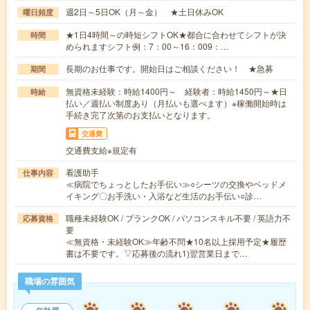
週2日～5日OK（月～金） ★土日休みOK
曜日頻度
★1日4時間～の時短シフトOK★都合に合わせてシフトが決
時間
められますシフト例：7：00～16：009：…
長期のお仕事です。開始日はご相談ください！ ★急募
期間
無資格未経験：時給1400円～ 経験者：時給1450円～★日
時給
払い／週払い制度あり（月払いも選べます）※稼働開始時は
手続き完了次第のお支払いとなります。
交通費
交通費支給※規定有
看護助手
仕事内容
≪病院でちょっとしたお手伝い≫○シーツの交換やベッドメ
イキング〇お手洗い・入浴など生活のお手伝い○診…
職種未経験OK / ブランクOK / パソコンスキル不要 / 英語力不
応募資格
要
≪無資格・未経験OK≫年齢不問★10名以上採用予定★履歴
書は不要です。▽応募後の流れ1)翌営業日まで…
職場の雰囲気