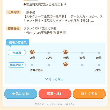
◆交通費実費支給※当社規定あり
一般事務
仕事内容
【大手グループ企業で一般事務】・データ入力・コピー、ス
キャン・製本・電話取り次ぎ・その他庶務【男女比…
ブランクOK / 英語力不要
応募資格
・何かしらの事務経験(年数不問)
職場の雰囲気
年齢層
20代
30代
40代
50代
60代
職場の様子
活気がある
しずか
もっと見る
気になる!
応募へ進む
詳しく見る
派遣会社
マンパワーグループ株式会社