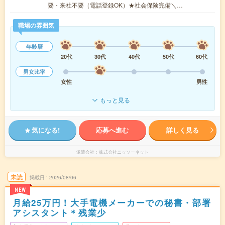
要・来社不要（電話登録OK）★社会保険完備＼…
職場の雰囲気
年齢層
20代
30代
40代
50代
60代
男女比率
女性
男性
もっと見る
気になる!
応募へ進む
詳しく見る
派遣会社
株式会社ニッソーネット
未読
掲載日
2026/08/06
NEW
月給25万円！大手電機メーカーでの秘書・部署
アシスタント＊残業少