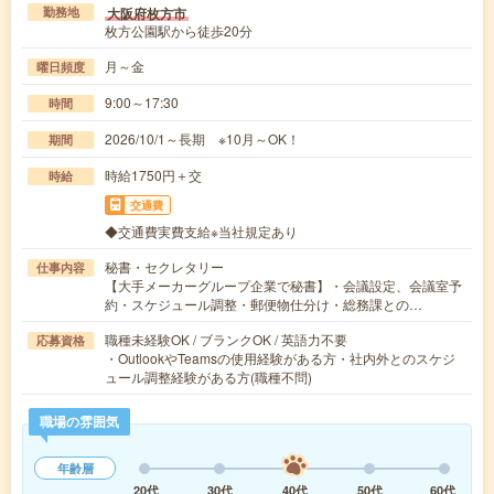
大阪府枚方市
勤務地
枚方公園駅から徒歩20分
月～金
曜日頻度
9:00～17:30
時間
2026/10/1～長期 ※10月～OK！
期間
時給1750円＋交
時給
交通費
◆交通費実費支給※当社規定あり
秘書・セクレタリー
仕事内容
【大手メーカーグループ企業で秘書】・会議設定、会議室予
約・スケジュール調整・郵便物仕分け・総務課との…
職種未経験OK / ブランクOK / 英語力不要
応募資格
・OutlookやTeamsの使用経験がある方・社内外とのスケジ
ュール調整経験がある方(職種不問)
職場の雰囲気
年齢層
20代
30代
40代
50代
60代