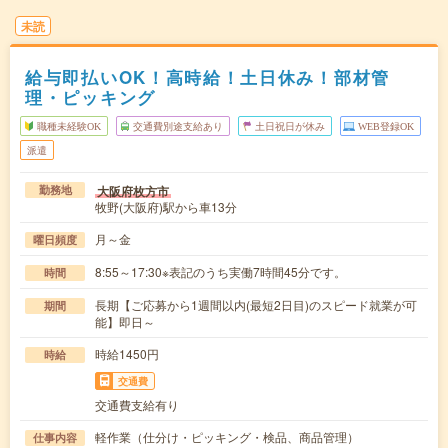
未読
給与即払いOK！高時給！土日休み！部材管
理・ピッキング
職種未経験OK
交通費別途支給あり
土日祝日が休み
WEB登録OK
派遣
大阪府枚方市
勤務地
牧野(大阪府)駅から車13分
月～金
曜日頻度
8:55～17:30※表記のうち実働7時間45分です。
時間
長期【ご応募から1週間以内(最短2日目)のスピード就業が可
期間
能】即日～
時給1450円
時給
交通費
交通費支給有り
軽作業（仕分け・ピッキング・検品、商品管理）
仕事内容