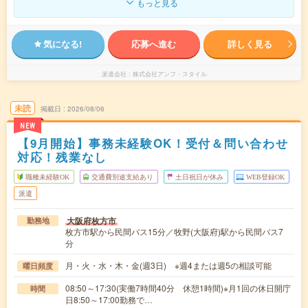
もっと見る
気になる!
応募へ進む
詳しく見る
派遣会社
株式会社アンフ・スタイル
未読
掲載日
2026/08/06
NEW
【9月開始】事務未経験OK！受付＆問い合わせ
対応！残業なし
職種未経験OK
交通費別途支給あり
土日祝日が休み
WEB登録OK
派遣
大阪府枚方市
勤務地
枚方市駅から民間バス15分／牧野(大阪府)駅から民間バス7
分
月・火・水・木・金(週3日) ※週4または週5の相談可能
曜日頻度
08:50～17:30(実働7時間40分 休憩1時間)※月1回の休日開庁
時間
日8:50～17:00勤務で…