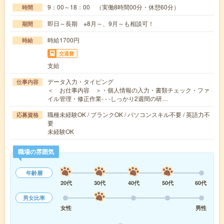
9：00～18：00 （実働8時間00分・休憩60分）
時間
即日～長期 ※8月～、9月～も相談可！
期間
時給1700円
時給
交通費
支給
データ入力・タイピング
仕事内容
＜ お仕事内容 ＞・個人情報の入力・書類チェック・ファ
イル管理・修正作業- - -しっかり2週間の研…
職種未経験OK / ブランクOK / パソコンスキル不要 / 英語力不
応募資格
要
未経験OK
職場の雰囲気
年齢層
20代
30代
40代
50代
60代
男女比率
女性
男性