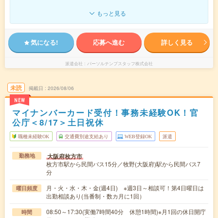
もっと見る
気になる!
応募へ進む
詳しく見る
派遣会社
パーソルテンプスタッフ株式会社
未読
掲載日
2026/08/06
NEW
マイナンバーカード受付！事務未経験OK！官
公庁＜8/17＞土日祝休
職種未経験OK
交通費別途支給あり
WEB登録OK
派遣
大阪府枚方市
勤務地
枚方市駅から民間バス15分／牧野(大阪府)駅から民間バス7
分
月・火・水・木・金(週4日) ※週3日～相談可！第4日曜日は
曜日頻度
出勤相談あり(当番制・数カ月に1回）
08:50～17:30(実働7時間40分 休憩1時間)※月1回の休日開庁
時間