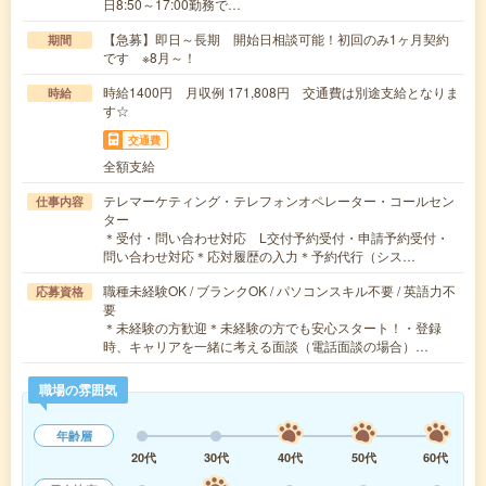
日8:50～17:00勤務で…
【急募】即日～長期 開始日相談可能！初回のみ1ヶ月契約
期間
です ※8月～！
時給1400円 月収例 171,808円 交通費は別途支給となりま
時給
す☆
交通費
全額支給
テレマーケティング・テレフォンオペレーター・コールセン
仕事内容
ター
＊受付・問い合わせ対応 L交付予約受付・申請予約受付・
問い合わせ対応＊応対履歴の入力＊予約代行（シス…
職種未経験OK / ブランクOK / パソコンスキル不要 / 英語力不
応募資格
要
＊未経験の方歓迎＊未経験の方でも安心スタート！・登録
時、キャリアを一緒に考える面談（電話面談の場合）…
職場の雰囲気
年齢層
20代
30代
40代
50代
60代