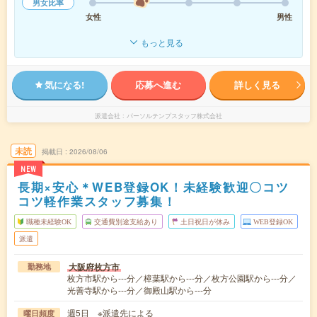
男女比率
女性
男性
もっと見る
気になる!
応募へ進む
詳しく見る
派遣会社
パーソルテンプスタッフ株式会社
未読
掲載日
2026/08/06
NEW
長期×安心＊WEB登録OK！未経験歓迎〇コツ
コツ軽作業スタッフ募集！
職種未経験OK
交通費別途支給あり
土日祝日が休み
WEB登録OK
派遣
大阪府枚方市
勤務地
枚方市駅から---分／樟葉駅から---分／枚方公園駅から---分／
光善寺駅から---分／御殿山駅から---分
週5日 ※派遣先による
曜日頻度