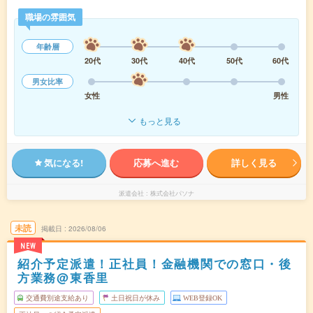
職場の雰囲気
年齢層
20代
30代
40代
50代
60代
男女比率
女性
男性
もっと見る
気になる!
応募へ進む
詳しく見る
派遣会社
株式会社パソナ
未読
掲載日
2026/08/06
NEW
紹介予定派遣！正社員！金融機関での窓口・後
方業務@東香里
交通費別途支給あり
土日祝日が休み
WEB登録OK