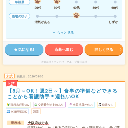
年齢層
20代
30代
40代
50代
60代
職場の様子
活気がある
しずか
もっと見る
気になる!
応募へ進む
詳しく見る
派遣会社
マンパワーグループ株式会社
未読
掲載日
2026/08/06
NEW
【8月～OK！週2日～】食事の準備などできる
ことから看護助手＊週払いOK
職種未経験OK
交通費別途支給あり
土日祝日が休み
残業なし
WEB登録OK
派遣
大阪府枚方市
勤務地
樟葉駅から---分／枚方公園駅から---分／津田駅から---分／藤