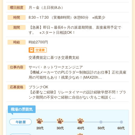
月～金（土日祝休み）
曜日頻度
8:30～17:30 （実働8時間）休憩60分 ※残業少
時間
【急募】即日～最長6ヶ月の派遣期間後、直接雇用予定で
期間
す。 ※スタート日相談OK！
時給2700円
時給
交通費
交通費規定に基づき交通費支給
サーバ・ネットワークエンジニア
仕事内容
【機械メーカーでのPLCラダー制御設計のお仕事】正社員雇
用の可能性もあり！残業少なめ！(MAX20h…
ブランクOK
応募資格
【必要なご経験】リレータイマーの設計経験学歴不問！ブラ
ンク期間の不安やご経験に自信がない方もご相談く…
職場の雰囲気
年齢層
20代
30代
40代
50代
60代