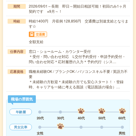
2026/09/01～長期 即日～開始日相談可能！初回のみ1ヶ月
期間
契約です ※9月～！
時給1400円 月収例 128,856円 交通費は別途支給となりま
時給
す☆
交通費
全額支給
窓口・ショールーム・カウンター受付
仕事内容
＊受付・問い合わせ対応 L交付予約受付・申請予約受付・
問い合わせ対応＊応対履歴の入力＊予約代行（シス…
職種未経験OK / ブランクOK / パソコンスキル不要 / 英語力不
応募資格
要
＊未経験の方歓迎＊未経験の方でも安心スタート！・登録
時、キャリアを一緒に考える面談（電話面談の場合）…
職場の雰囲気
年齢層
20代
30代
40代
50代
60代
男女比率
女性
男性