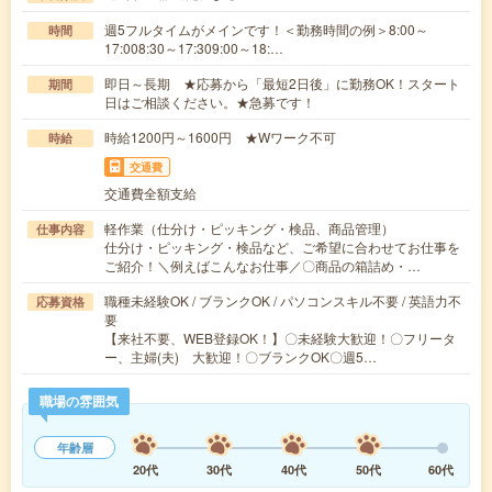
週5フルタイムがメインです！＜勤務時間の例＞8:00～
時間
17:008:30～17:309:00～18:…
即日～長期 ★応募から「最短2日後」に勤務OK！スタート
期間
日はご相談ください。★急募です！
時給1200円～1600円 ★Wワーク不可
時給
交通費
交通費全額支給
軽作業（仕分け・ピッキング・検品、商品管理）
仕事内容
仕分け・ピッキング・検品など、ご希望に合わせてお仕事を
ご紹介！＼例えばこんなお仕事／〇商品の箱詰め・…
職種未経験OK / ブランクOK / パソコンスキル不要 / 英語力不
応募資格
要
【来社不要、WEB登録OK！】〇未経験大歓迎！〇フリータ
ー、主婦(夫) 大歓迎！〇ブランクOK〇週5…
職場の雰囲気
年齢層
20代
30代
40代
50代
60代