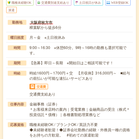
職種未経験OK
交通費別途支給あり
土日祝日が休み
WEB登録OK
派遣
大阪府枚方市
勤務地
樟葉駅から徒歩6分
月～金 ※土日祝休み
曜日頻度
9:00～16:30 ※休憩60分。9時～16時の勤務も選択可能で
時間
す。
【急募】即日～長期 ※開始日はご相談可能です！
期間
時給1600円～1700円＋交 【月収例】316,000円～ ■給与
時給
の前払いが可能な速払いサービスあり
交通費
交通費支給あり
金融事務（証券）
仕事内容
＊お客様来店時の案内｜受電業務｜金融商品の受注（株式＊
投資信託＊債権）｜各種書類処理業務など
職種未経験OK / ブランクOK / 英語力不要
応募資格
◆未経験者歓迎！◆証券会社勤務の経験・外務員一種の資格
をお持ちの方歓迎。 #初めての派遣歓迎