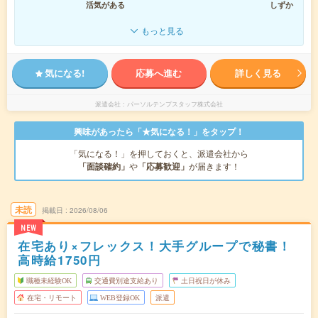
活気がある
しずか
もっと見る
気になる!
応募へ進む
詳しく見る
派遣会社
パーソルテンプスタッフ株式会社
興味があったら「★気になる！」をタップ！
「気になる！」を押しておくと、派遣会社から
「面談確約」
や
「応募歓迎」
が届きます！
未読
掲載日
2026/08/06
NEW
在宅あり×フレックス！大手グループで秘書！
高時給1750円
職種未経験OK
交通費別途支給あり
土日祝日が休み
在宅・リモート
WEB登録OK
派遣