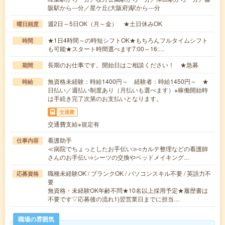
阪駅から---分／星ケ丘(大阪府)駅から---分
週2日～5日OK（月～金） ★土日休みOK
曜日頻度
★1日4時間～の時短シフトOK★もちろんフルタイムシフト
時間
も可能★スタート時間選べます7:00～16:…
長期のお仕事です。開始日はご相談ください！ ★急募
期間
無資格未経験：時給1400円～ 経験者：時給1450円～ ★
時給
日払い／週払い制度あり（月払いも選べます）※稼働開始時
は手続き完了次第のお支払いとなります。
交通費
交通費支給※規定有
看護助手
仕事内容
≪病院でちょっとしたお手伝い≫○カルテ整理などの看護師
さんのお手伝い○シーツの交換やベッドメイキング…
職種未経験OK / ブランクOK / パソコンスキル不要 / 英語力不
応募資格
要
無資格・未経験OK年齢不問★10名以上採用予定★履歴書は
不要です▽応募後の流れ1)翌営業日までに担当…
職場の雰囲気