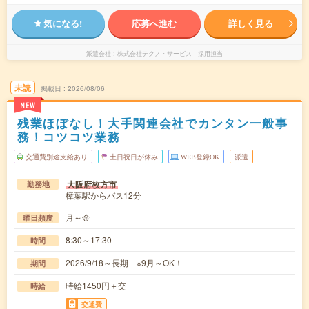
気になる!
応募へ進む
詳しく見る
派遣会社
株式会社テクノ・サービス 採用担当
未読
掲載日
2026/08/06
NEW
残業ほぼなし！大手関連会社でカンタン一般事
務！コツコツ業務
交通費別途支給あり
土日祝日が休み
WEB登録OK
派遣
大阪府枚方市
勤務地
樟葉駅からバス12分
月～金
曜日頻度
8:30～17:30
時間
2026/9/18～長期 ※9月～OK！
期間
時給1450円＋交
時給
交通費