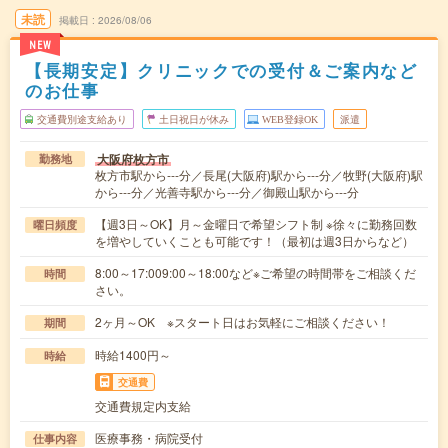
未読
掲載日
2026/08/06
NEW
【長期安定】クリニックでの受付＆ご案内など
のお仕事
交通費別途支給あり
土日祝日が休み
WEB登録OK
派遣
大阪府枚方市
勤務地
枚方市駅から---分／長尾(大阪府)駅から---分／牧野(大阪府)駅
から---分／光善寺駅から---分／御殿山駅から---分
【週3日～OK】月～金曜日で希望シフト制 ※徐々に勤務回数
曜日頻度
を増やしていくことも可能です！（最初は週3日からなど）
8:00～17:009:00～18:00など※ご希望の時間帯をご相談くだ
時間
さい。
2ヶ月～OK ※スタート日はお気軽にご相談ください！
期間
時給1400円～
時給
交通費
交通費規定内支給
医療事務・病院受付
仕事内容