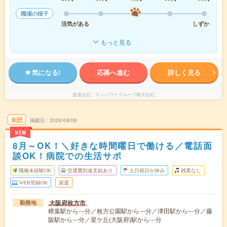
職場の様子
活気がある
しずか
もっと見る
気になる!
応募へ進む
詳しく見る
派遣会社
マンパワーグループ株式会社
未読
掲載日
2026/08/06
NEW
8月～OK！＼好きな時間曜日で働ける／電話面
談OK！病院での生活サポ
職種未経験OK
交通費別途支給あり
土日祝日が休み
残業なし
WEB登録OK
派遣
大阪府枚方市
勤務地
樟葉駅から---分／枚方公園駅から---分／津田駅から---分／藤
阪駅から---分／星ケ丘(大阪府)駅から---分