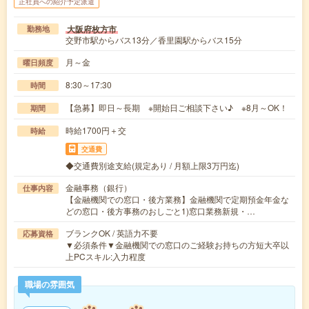
正社員への紹介予定派遣
大阪府枚方市
勤務地
交野市駅からバス13分／香里園駅からバス15分
月～金
曜日頻度
8:30～17:30
時間
【急募】即日～長期 ※開始日ご相談下さい♪ ※8月～OK！
期間
時給1700円＋交
時給
交通費
◆交通費別途支給(規定あり / 月額上限3万円迄)
金融事務（銀行）
仕事内容
【金融機関での窓口・後方業務】金融機関で定期預金年金な
どの窓口・後方事務のおしごと1)窓口業務新規・…
ブランクOK / 英語力不要
応募資格
▼必須条件▼金融機関での窓口のご経験お持ちの方短大卒以
上PCスキル:入力程度
職場の雰囲気