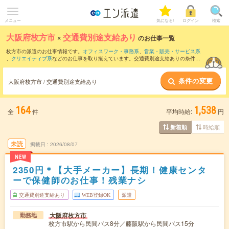
メニュー
気になる!
ログイン
検索
大阪府枚方市
×
交通費別途支給あり
のお仕事一覧
枚方市の派遣のお仕事情報です。
オフィスワーク・事務系
、
営業・販売・サービス系
、
クリエイティブ系
などのお仕事を取り揃えています。交通費別途支給ありの条件の
他に、
職種未経験OK
、
友だちと一緒の応募OK
、
週4日勤務
などのこだわり条件も取り
揃えています。
条件の変更
大阪府枚方市 / 交通費別途支給あり
164
1,538
全
件
平均時給:
円
時給順
新着順
未読
掲載日
2026/08/07
NEW
2350円＊【大手メーカー】長期！健康センタ
ーで保健師のお仕事！残業ナシ
交通費別途支給あり
WEB登録OK
派遣
大阪府枚方市
勤務地
枚方市駅から民間バス8分／藤阪駅から民間バス15分