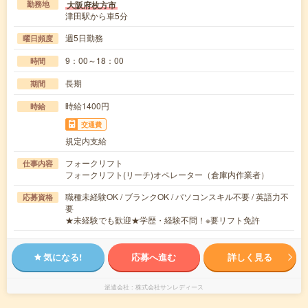
大阪府枚方市
勤務地
津田駅から車5分
週5日勤務
曜日頻度
9：00～18：00
時間
長期
期間
時給1400円
時給
交通費
規定内支給
フォークリフト
仕事内容
フォークリフト(リーチ)オペレーター（倉庫内作業者）
職種未経験OK / ブランクOK / パソコンスキル不要 / 英語力不
応募資格
要
★未経験でも歓迎★学歴・経験不問！※要リフト免許
気になる!
応募へ進む
詳しく見る
派遣会社
株式会社サンレディース