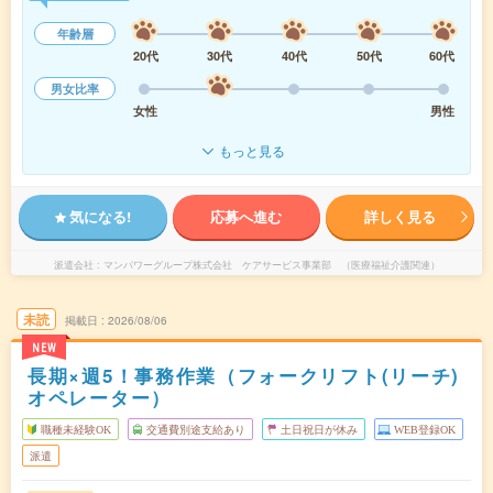
年齢層
20代
30代
40代
50代
60代
男女比率
女性
男性
もっと見る
気になる!
応募へ進む
詳しく見る
派遣会社
マンパワーグループ株式会社 ケアサービス事業部 （医療福祉介護関連）
未読
掲載日
2026/08/06
NEW
長期×週5！事務作業（フォークリフト(リーチ)
オペレーター）
職種未経験OK
交通費別途支給あり
土日祝日が休み
WEB登録OK
派遣