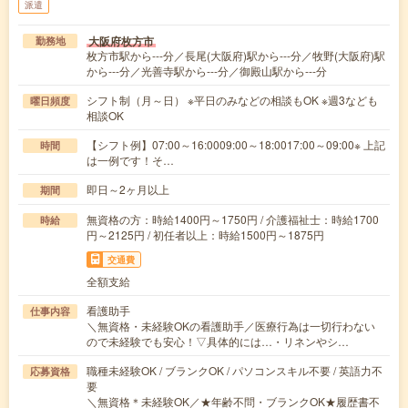
派遣
大阪府枚方市
勤務地
枚方市駅から---分／長尾(大阪府)駅から---分／牧野(大阪府)駅
から---分／光善寺駅から---分／御殿山駅から---分
シフト制（月～日） ※平日のみなどの相談もOK ※週3なども
曜日頻度
相談OK
【シフト例】07:00～16:0009:00～18:0017:00～09:00※ 上記
時間
は一例です！そ…
即日～2ヶ月以上
期間
無資格の方：時給1400円～1750円 / 介護福祉士：時給1700
時給
円～2125円 / 初任者以上：時給1500円～1875円
交通費
全額支給
看護助手
仕事内容
＼無資格・未経験OKの看護助手／医療行為は一切行わない
ので未経験でも安心！▽具体的には…・リネンやシ…
職種未経験OK / ブランクOK / パソコンスキル不要 / 英語力不
応募資格
要
＼無資格＊未経験OK／★年齢不問・ブランクOK★履歴書不