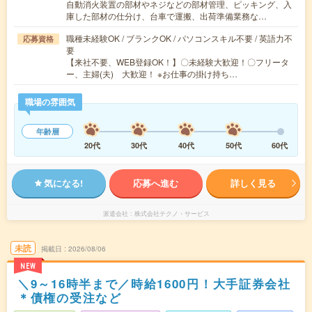
自動消火装置の部材やネジなどの部材管理、ピッキング、入
庫した部材の仕分け、台車で運搬、出荷準備業務な…
職種未経験OK / ブランクOK / パソコンスキル不要 / 英語力不
応募資格
要
【来社不要、WEB登録OK！】〇未経験大歓迎！〇フリータ
ー、主婦(夫) 大歓迎！ ※お仕事の掛け持ち…
職場の雰囲気
年齢層
20代
30代
40代
50代
60代
気になる!
応募へ進む
詳しく見る
派遣会社
株式会社テクノ・サービス
未読
掲載日
2026/08/06
NEW
＼9～16時半まで／時給1600円！大手証券会社
＊債権の受注など