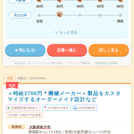
年齢層
20代
30代
40代
50代
60代
男女比率
女性
男性
もっと見る
気になる!
応募へ進む
詳しく見る
派遣会社
マンパワーグループ株式会社 ケアサービス事業部 （医療福祉介護関連）
未読
掲載日
2026/08/06
NEW
＜時給2700円＊機械メーカー＞製品をカスタ
マイズするオーダーメイド設計など
交通費別途支給あり
土日祝日が休み
WEB登録OK
正社員への紹介予定派遣
大阪府枚方市
勤務地
樟葉駅からバス16分／長尾(大阪府)駅からバス20分