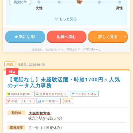
男女比率
女性
男性
もっと見る
気になる!
応募へ進む
詳しく見る
派遣会社
株式会社パソナ 関西エリア X-TECHチーム
未読
掲載日
2026/08/06
NEW
【電話なし】未経験活躍・時給1700円♬人気
のデータ入力事務
職種未経験OK
交通費別途支給あり
土日祝日が休み
在宅・リモート
WEB登録OK
派遣
大阪府枚方市
勤務地
枚方市駅から徒歩5分
月～金（土日祝休み）
曜日頻度