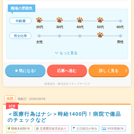
職場の雰囲気
年齢層
20代
30代
40代
50代
60代
男女比率
女性
男性
もっと見る
気になる!
応募へ進む
詳しく見る
派遣会社
株式会社スタッフサービス
未読
掲載日
2026/08/06
NEW
＜医療行為はナシ＞時給1400円！病院で備品
のチェックなど
職種未経験OK
交通費別途支給あり
土日祝日が休み
WEB登録OK