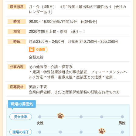
月～金（週5日） ※月1程度土曜出勤の可能性あり（会社カ
曜日頻度
レンダーあり）
08:00～16:00(実働7時間15分 休憩45分)
時間
2026年09月上旬～長期 ※9月～！
期間
時給2350円～2450円 月収例 340,750円～355,250円
時給
交通費
全額支給
その他医療・介護・保育系
仕事内容
＊定期・特殊健康診断後の事後措置、フォロー＊メンタルヘ
ルス対応＊休職・復職支援＊産業医との連携＊健康…
英語力不要
応募資格
企業内保健師、または産業保健業務の経験をお持ちの方
職場の雰囲気
男女比率
女性
男性
職場の様子