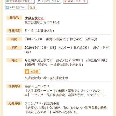
交通費別途支給あり
土日祝日が休み
在宅・リモート
WEB登録OK
派遣
大阪府枚方市
勤務地
枚方公園駅からバス10分
月～金（土日祝休み）
曜日頻度
9:00～17:30 （実働7時間45分）休憩45分 ※残業少
時間
2026年9月16日～長期 ※スタート日相談OK！ #9月～開始
期間
OK！
月給制のお仕事です：固定月給 259000円 ※時給換算 時給
時給
1650円（残業代・交通費は別途支給あり）
交通費
交通費規定に基づき交通費支給
秘書・セクレタリー
仕事内容
【大手電機メーカーでの秘書・部署アシスタントのお仕
事】・センター長の会議設定、会議室予約、スケジュー…
ブランクOK / 英語力不要
応募資格
【必要なご経験】Outlook・Teamsを使った調整業務の経験
【活かせるスキル】Wordでの資料作…