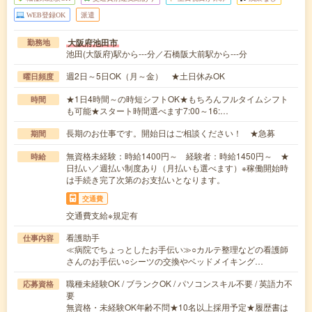
WEB登録OK
派遣
大阪府池田市
勤務地
池田(大阪府)駅から---分／石橋阪大前駅から---分
週2日～5日OK（月～金） ★土日休みOK
曜日頻度
★1日4時間～の時短シフトOK★もちろんフルタイムシフト
時間
も可能★スタート時間選べます7:00～16:…
長期のお仕事です。開始日はご相談ください！ ★急募
期間
無資格未経験：時給1400円～ 経験者：時給1450円～ ★
時給
日払い／週払い制度あり（月払いも選べます）※稼働開始時
は手続き完了次第のお支払いとなります。
交通費
交通費支給※規定有
看護助手
仕事内容
≪病院でちょっとしたお手伝い≫○カルテ整理などの看護師
さんのお手伝い○シーツの交換やベッドメイキング…
職種未経験OK / ブランクOK / パソコンスキル不要 / 英語力不
応募資格
要
無資格・未経験OK年齢不問★10名以上採用予定★履歴書は