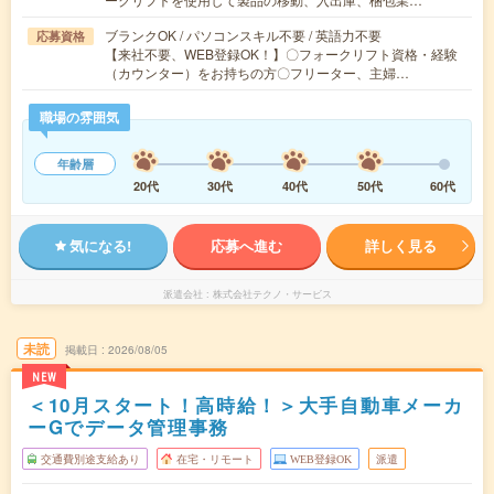
ブランクOK / パソコンスキル不要 / 英語力不要
応募資格
【来社不要、WEB登録OK！】〇フォークリフト資格・経験
（カウンター）をお持ちの方〇フリーター、主婦…
職場の雰囲気
年齢層
20代
30代
40代
50代
60代
気になる!
応募へ進む
詳しく見る
派遣会社
株式会社テクノ・サービス
未読
掲載日
2026/08/05
NEW
＜10月スタート！高時給！＞大手自動車メーカ
ーGでデータ管理事務
交通費別途支給あり
在宅・リモート
WEB登録OK
派遣