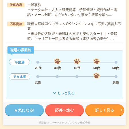
一般事務
仕事内容
＊データ集計・入力＊経費精算、予算管理＊資料作成＊電
話・メール対応 など※カンタンな事から段階を踏ん…
職種未経験OK / ブランクOK / パソコンスキル不要 / 英語力不
応募資格
要
＊未経験の方歓迎＊未経験の方でも安心スタート！・登録
時、キャリアを一緒に考える面談（電話面談の場合）…
職場の雰囲気
年齢層
20代
30代
40代
50代
60代
男女比率
女性
男性
もっと見る
気になる!
応募へ進む
詳しく見る
派遣会社
パーソルテンプスタッフ株式会社