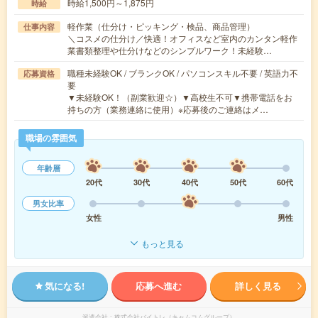
時給1,500円～1,875円
時給
軽作業（仕分け・ピッキング・検品、商品管理）
仕事内容
＼コスメの仕分け／快適！オフィスなど室内のカンタン軽作
業書類整理や仕分けなどのシンプルワーク！未経験…
職種未経験OK / ブランクOK / パソコンスキル不要 / 英語力不
応募資格
要
▼未経験OK！（副業歓迎☆）▼高校生不可▼携帯電話をお
持ちの方（業務連絡に使用）※応募後のご連絡はメ…
職場の雰囲気
年齢層
20代
30代
40代
50代
60代
男女比率
女性
男性
もっと見る
気になる!
応募へ進む
詳しく見る
派遣会社
株式会社バイトレ（キャムコムグループ）