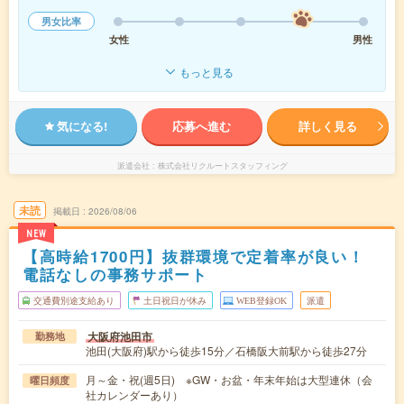
男女比率
女性
男性
もっと見る
気になる!
応募へ進む
詳しく見る
派遣会社
株式会社リクルートスタッフィング
未読
掲載日
2026/08/06
NEW
【高時給1700円】抜群環境で定着率が良い！
電話なしの事務サポート
交通費別途支給あり
土日祝日が休み
WEB登録OK
派遣
大阪府池田市
勤務地
池田(大阪府)駅から徒歩15分／石橋阪大前駅から徒歩27分
月～金・祝(週5日) ※GW・お盆・年末年始は大型連休（会
曜日頻度
社カレンダーあり）