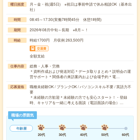
月～金・祝(週5日) ※祝日は事前申請で休み相談OK（基本出
曜日頻度
社）
08:45～17:30(実働7時間45分 休憩1時間)
時間
2026年08月中旬～長期 ※8月～！
期間
時給1700円 月収例 263,500円
時給
交通費
全額支給
総務・人事・労務
仕事内容
＊資料作成および発送対応＊データ取りまとめ＊説明会の運
営サポート＊関係者の来訪案内および会場予約＊電…
職種未経験OK / ブランクOK / パソコンスキル不要 / 英語力不
応募資格
要
＊未経験の方歓迎＊未経験の方でも安心スタート！・登録
時、キャリアを一緒に考える面談（電話面談の場合）…
職場の雰囲気
年齢層
20代
30代
40代
50代
60代