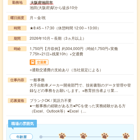
大阪府池田市
勤務地
池田(大阪府)駅から徒歩10分
月～金/祝
曜日頻度
★8:45～17:30（休憩時間 12:00～13:00）
時間
2026年10月～長期（3ヵ月以上）
期間
1,750円【月収例】約304,000円（時給1,750円×実働
時給
7.75h×21日+残業10h）+交通費
交通費
○通勤交通費の支給あり（当社規定による）
一般事務
仕事内容
大手自動車メーカー開発部門で、技術書類のデータ管理や登
録などの事務をお願いします。※教育担当者より業…
ブランクOK / 英語力不要
応募資格
●一般事務の経験がある方●PCを使った実務経験がある方
（Excel、Outlook等）●Excel（…
職場の雰囲気
年齢層