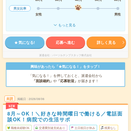
男女比率
女性
男性
もっと見る
気になる!
応募へ進む
詳しく見る
派遣会社
パーソルテンプスタッフ株式会社
興味があったら「★気になる！」をタップ！
「気になる！」を押しておくと、派遣会社から
「面談確約」
や
「応募歓迎」
が届きます！
未読
掲載日
2026/08/06
NEW
8月～OK！＼好きな時間曜日で働ける／電話面
談OK！病院での生活サポ
職種未経験OK
交通費別途支給あり
土日祝日が休み
残業なし