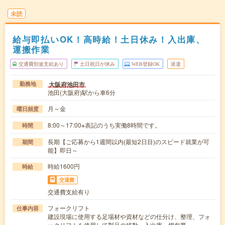
未読
給与即払いOK！高時給！土日休み！入出庫、
運搬作業
交通費別途支給あり
土日祝日が休み
WEB登録OK
派遣
大阪府池田市
勤務地
池田(大阪府)駅から車6分
月～金
曜日頻度
8:00～17:00※表記のうち実働8時間です。
時間
長期【ご応募から1週間以内(最短2日目)のスピード就業が可
期間
能】即日～
時給1600円
時給
交通費
交通費支給有り
フォークリフト
仕事内容
建設現場に使用する足場材や資材などの仕分け、整理、フォ
ークリフトを使用して製品の移動、入出庫、梱包業…