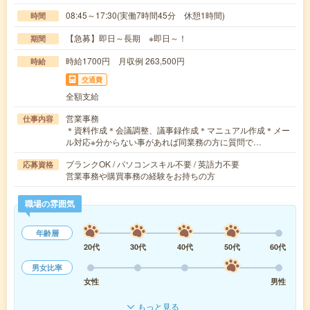
08:45～17:30(実働7時間45分 休憩1時間)
時間
【急募】即日～長期 ※即日～！
期間
時給1700円 月収例 263,500円
時給
交通費
全額支給
営業事務
仕事内容
＊資料作成＊会議調整、議事録作成＊マニュアル作成＊メー
ル対応※分からない事があれば同業務の方に質問で…
ブランクOK / パソコンスキル不要 / 英語力不要
応募資格
営業事務や購買事務の経験をお持ちの方
職場の雰囲気
年齢層
20代
30代
40代
50代
60代
男女比率
女性
男性
もっと見る