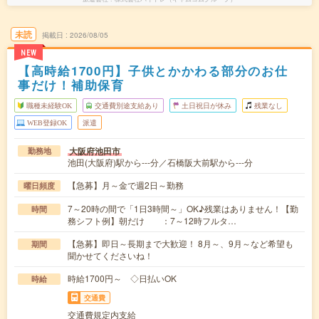
未読
掲載日
2026/08/05
NEW
【高時給1700円】子供とかかわる部分のお仕
事だけ！補助保育
職種未経験OK
交通費別途支給あり
土日祝日が休み
残業なし
WEB登録OK
派遣
大阪府池田市
勤務地
池田(大阪府)駅から---分／石橋阪大前駅から---分
【急募】月～金で週2日～勤務
曜日頻度
7～20時の間で「1日3時間～」OK♪残業はありません！【勤
時間
務シフト例】朝だけ ：7～12時フルタ…
【急募】即日～長期まで大歓迎！ 8月～、9月～など希望も
期間
聞かせてくださいね！
時給1700円～ ◇日払いOK
時給
交通費
交通費規定内支給