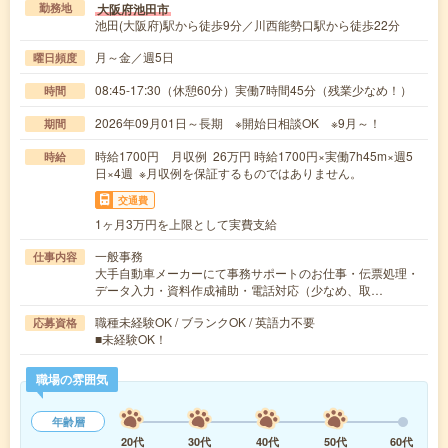
大阪府池田市
勤務地
池田(大阪府)駅から徒歩9分／川西能勢口駅から徒歩22分
月～金／週5日
曜日頻度
08:45-17:30（休憩60分）実働7時間45分（残業少なめ！）
時間
2026年09月01日～長期 ※開始日相談OK ※9月～！
期間
時給1700円 月収例 26万円 時給1700円×実働7h45m×週5
時給
日×4週 ※月収例を保証するものではありません。
交通費
1ヶ月3万円を上限として実費支給
一般事務
仕事内容
大手自動車メーカーにて事務サポートのお仕事・伝票処理・
データ入力・資料作成補助・電話対応（少なめ、取…
職種未経験OK / ブランクOK / 英語力不要
応募資格
■未経験OK！
職場の雰囲気
年齢層
20代
30代
40代
50代
60代