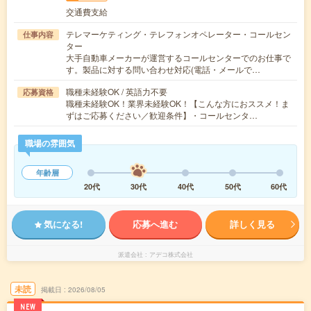
交通費支給
テレマーケティング・テレフォンオペレーター・コールセン
仕事内容
ター
大手自動車メーカーが運営するコールセンターでのお仕事で
す。製品に対する問い合わせ対応(電話・メールで…
職種未経験OK / 英語力不要
応募資格
職種未経験OK！業界未経験OK！【こんな方におススメ！ま
ずはご応募ください／歓迎条件】・コールセンタ…
職場の雰囲気
年齢層
20代
30代
40代
50代
60代
気になる!
応募へ進む
詳しく見る
派遣会社
アデコ株式会社
未読
掲載日
2026/08/05
NEW