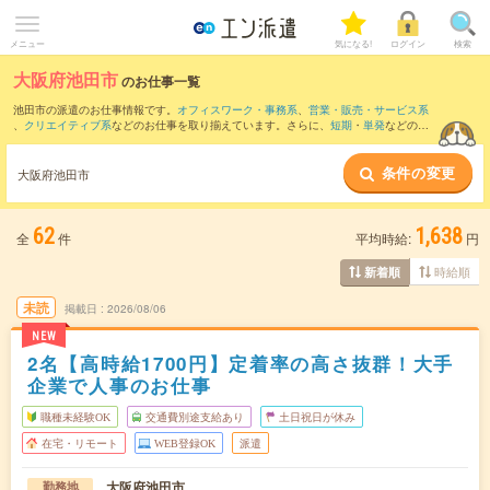
メニュー
気になる!
ログイン
検索
大阪府池田市
のお仕事一覧
池田市の派遣のお仕事情報です。
オフィスワーク・事務系
、
営業・販売・サービス系
、
クリエイティブ系
などのお仕事を取り揃えています。さらに、
短期
・
単発
などの期
間や、
職種未経験OK
などのこだわり条件で絞り込んでいただけます。
条件の変更
また、
尼崎市
・
吹田市
・
豊中市
・
伊丹市
・
宝塚市
など隣接エリアのお仕事もご確認い
大阪府池田市
ただけます。
62
1,638
全
件
平均時給:
円
時給順
新着順
未読
掲載日
2026/08/06
NEW
2名【高時給1700円】定着率の高さ抜群！大手
企業で人事のお仕事
職種未経験OK
交通費別途支給あり
土日祝日が休み
在宅・リモート
WEB登録OK
派遣
大阪府池田市
勤務地