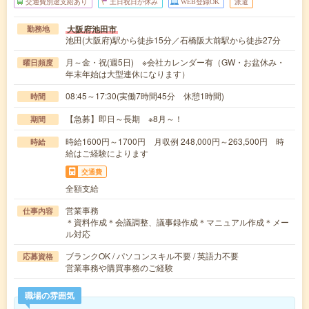
交通費別途支給あり
土日祝日が休み
WEB登録OK
派遣
大阪府池田市
勤務地
池田(大阪府)駅から徒歩15分／石橋阪大前駅から徒歩27分
月～金・祝(週5日) ※会社カレンダー有（GW・お盆休み・
曜日頻度
年末年始は大型連休になります）
08:45～17:30(実働7時間45分 休憩1時間)
時間
【急募】即日～長期 ※8月～！
期間
時給1600円～1700円 月収例 248,000円～263,500円 時
時給
給はご経験によります
交通費
全額支給
営業事務
仕事内容
＊資料作成＊会議調整、議事録作成＊マニュアル作成＊メー
ル対応
ブランクOK / パソコンスキル不要 / 英語力不要
応募資格
営業事務や購買事務のご経験
職場の雰囲気