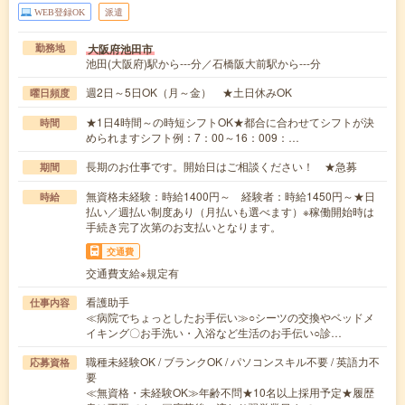
WEB登録OK
派遣
大阪府池田市
勤務地
池田(大阪府)駅から---分／石橋阪大前駅から---分
週2日～5日OK（月～金） ★土日休みOK
曜日頻度
★1日4時間～の時短シフトOK★都合に合わせてシフトが決
時間
められますシフト例：7：00～16：009：…
長期のお仕事です。開始日はご相談ください！ ★急募
期間
無資格未経験：時給1400円～ 経験者：時給1450円～★日
時給
払い／週払い制度あり（月払いも選べます）※稼働開始時は
手続き完了次第のお支払いとなります。
交通費
交通費支給※規定有
看護助手
仕事内容
≪病院でちょっとしたお手伝い≫○シーツの交換やベッドメ
イキング〇お手洗い・入浴など生活のお手伝い○診…
職種未経験OK / ブランクOK / パソコンスキル不要 / 英語力不
応募資格
要
≪無資格・未経験OK≫年齢不問★10名以上採用予定★履歴