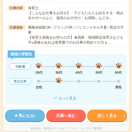
保育士
仕事内容
【こんなお仕事をお任せ】・子どもたちとお話をする・積み
木やボールなど、遊具のお片付け・お掃除…などを…
職種未経験OK / ブランクOK / パソコンスキル不要 / 英語力不
応募資格
要
【保育士資格をお持ちの方】★国家・地域限定保育士なども
可※資格があれば保育園でのお仕事が初めての方も…
職場の雰囲気
年齢層
20代
30代
40代
50代
60代
男女比率
女性
男性
もっと見る
気になる!
応募へ進む
詳しく見る
派遣会社
株式会社ウィルオブ・ワーク キッズケア事業部