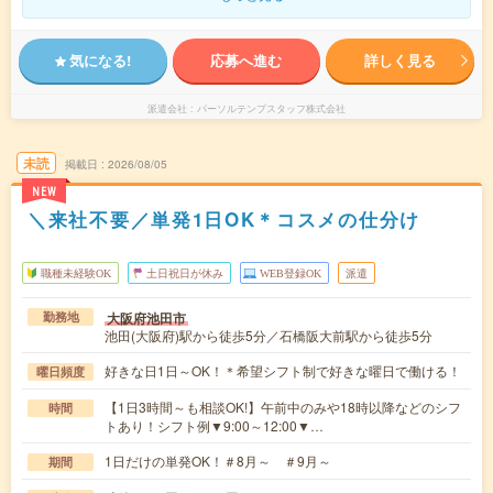
気になる!
応募へ進む
詳しく見る
派遣会社
パーソルテンプスタッフ株式会社
未読
掲載日
2026/08/05
NEW
＼来社不要／単発1日OK＊コスメの仕分け
職種未経験OK
土日祝日が休み
WEB登録OK
派遣
大阪府池田市
勤務地
池田(大阪府)駅から徒歩5分／石橋阪大前駅から徒歩5分
好きな日1日～OK！＊希望シフト制で好きな曜日で働ける！
曜日頻度
【1日3時間～も相談OK!】午前中のみや18時以降などのシフ
時間
トあり！シフト例▼9:00～12:00▼…
1日だけの単発OK！＃8月～ ＃9月～
期間