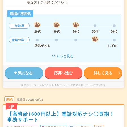
安な方もご相談ください！
職場の雰囲気
年齢層
20代
30代
40代
50代
60代
職場の様子
活気がある
しずか
もっと見る
気になる!
応募へ進む
詳しく見る
派遣会社
パーソルエクセルHRパートナーズ株式会社（エンジニア部門）
未読
掲載日
2026/08/05
NEW
【高時給1600円以上】電話対応ナシ〇長期！
事務サポート