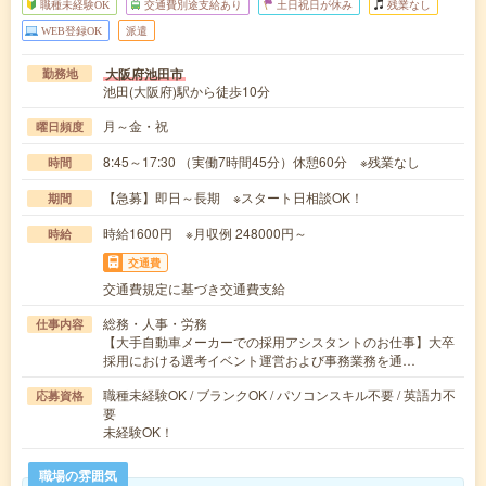
職種未経験OK
交通費別途支給あり
土日祝日が休み
残業なし
WEB登録OK
派遣
大阪府池田市
勤務地
池田(大阪府)駅から徒歩10分
月～金・祝
曜日頻度
8:45～17:30 （実働7時間45分）休憩60分 ※残業なし
時間
【急募】即日～長期 ※スタート日相談OK！
期間
時給1600円 ※月収例 248000円～
時給
交通費
交通費規定に基づき交通費支給
総務・人事・労務
仕事内容
【大手自動車メーカーでの採用アシスタントのお仕事】大卒
採用における選考イベント運営および事務業務を通…
職種未経験OK / ブランクOK / パソコンスキル不要 / 英語力不
応募資格
要
未経験OK！
職場の雰囲気