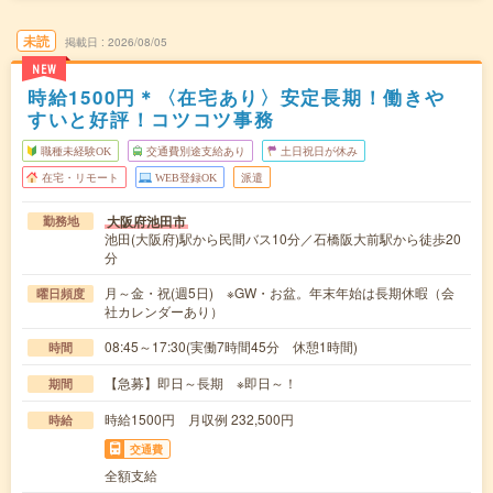
未読
掲載日
2026/08/05
NEW
時給1500円＊〈在宅あり〉安定長期！働きや
すいと好評！コツコツ事務
職種未経験OK
交通費別途支給あり
土日祝日が休み
在宅・リモート
WEB登録OK
派遣
大阪府池田市
勤務地
池田(大阪府)駅から民間バス10分／石橋阪大前駅から徒歩20
分
月～金・祝(週5日) ※GW・お盆。年末年始は長期休暇（会
曜日頻度
社カレンダーあり）
08:45～17:30(実働7時間45分 休憩1時間)
時間
【急募】即日～長期 ※即日～！
期間
時給1500円 月収例 232,500円
時給
交通費
全額支給