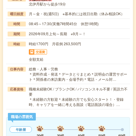
北伊丹駅から徒歩19分
月～金・祝(週5日) ※基本的には祝日出勤（休み相談OK）
曜日頻度
08:45～17:30(実働7時間45分 休憩1時間)
時間
2026年09月上旬～長期 ※9月～！
期間
時給1700円 月収例 263,500円
時給
交通費
全額支給
総務・人事・労務
仕事内容
＊資料作成・発送＊データとりまとめ＊説明会の運営サポー
ト＊関係者の来訪案内・会場予約＊電話・メール対…
職種未経験OK / ブランクOK / パソコンスキル不要 / 英語力不
応募資格
要
＊未経験の方歓迎＊未経験の方でも安心スタート！・登録
時、キャリアを一緒に考える面談（電話面談の場合）…
職場の雰囲気
年齢層
20代
30代
40代
50代
60代