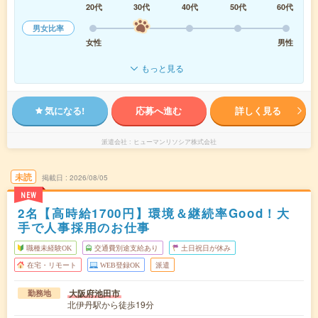
20代
30代
40代
50代
60代
男女比率
女性
男性
もっと見る
気になる!
応募へ進む
詳しく見る
派遣会社
ヒューマンリソシア株式会社
未読
掲載日
2026/08/05
NEW
2名【高時給1700円】環境＆継続率Good！大
手で人事採用のお仕事
職種未経験OK
交通費別途支給あり
土日祝日が休み
在宅・リモート
WEB登録OK
派遣
大阪府池田市
勤務地
北伊丹駅から徒歩19分