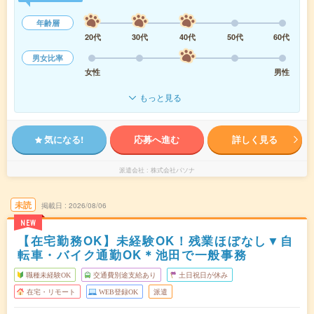
年齢層
20代
30代
40代
50代
60代
男女比率
女性
男性
もっと見る
気になる!
応募へ進む
詳しく見る
派遣会社
株式会社パソナ
未読
掲載日
2026/08/06
NEW
【在宅勤務OK】未経験OK！残業ほぼなし▼自
転車・バイク通勤OK＊池田で一般事務
職種未経験OK
交通費別途支給あり
土日祝日が休み
在宅・リモート
WEB登録OK
派遣