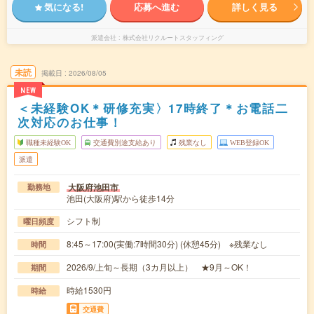
気になる!
応募へ進む
詳しく見る
派遣会社
株式会社リクルートスタッフィング
未読
掲載日
2026/08/05
NEW
＜未経験OK＊研修充実〉17時終了＊お電話二
次対応のお仕事！
職種未経験OK
交通費別途支給あり
残業なし
WEB登録OK
派遣
大阪府池田市
勤務地
池田(大阪府)駅から徒歩14分
シフト制
曜日頻度
8:45～17:00(実働:7時間30分) (休憩45分) ※残業なし
時間
2026/9/上旬～長期（3カ月以上） ★9月～OK！
期間
時給1530円
時給
交通費