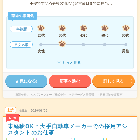
不要です▽応募後の流れ1)翌営業日までに担当…
職場の雰囲気
年齢層
20代
30代
40代
50代
60代
男女比率
女性
男性
もっと見る
気になる!
応募へ進む
詳しく見る
派遣会社
マンパワーグループ株式会社 ケアサービス事業部 （医療福祉介護関連）
未読
掲載日
2026/08/06
NEW
未経験OK＊大手自動車メーカーでの採用アシ
スタントのお仕事