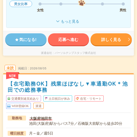
男女比率
女性
男性
もっと見る
気になる!
応募へ進む
詳しく見る
派遣会社
パーソルテンプスタッフ株式会社
未読
掲載日
2026/08/05
NEW
【在宅勤務OK】残業ほぼなし▼車通勤OK＊池
田での総務事務
交通費別途支給あり
土日祝日が休み
在宅・リモート
WEB登録OK
派遣
大阪府池田市
勤務地
池田(大阪府)駅からバス7分／石橋阪大前駅から徒歩20分
月～金／週5日
曜日頻度