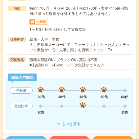
時給1700円 月収例 26万円 時給1700円×実働7h45m×週5
時給
日×4週 ※月収例を保証するものではありません。
交通費
1ヶ月3万円を上限として実費支給
総務・人事・労務
仕事内容
大手自動車メーカーにて フォーマットに沿った入力＋チェ
ック業務が中心・人事に関する資料チェック・Ex…
職種未経験OK / ブランクOK / 英語力不要
応募資格
■未経験OK！※Excel：データ集計ができる方
職場の雰囲気
年齢層
20代
30代
40代
50代
60代
男女比率
女性
男性
もっと見る