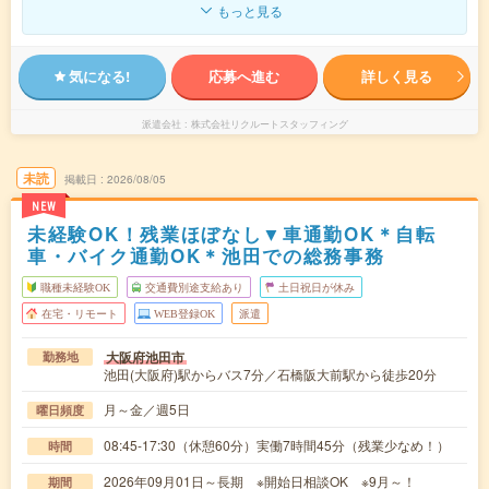
もっと見る
気になる!
応募へ進む
詳しく見る
派遣会社
株式会社リクルートスタッフィング
未読
掲載日
2026/08/05
NEW
未経験OK！残業ほぼなし▼車通勤OK＊自転
車・バイク通勤OK＊池田での総務事務
職種未経験OK
交通費別途支給あり
土日祝日が休み
在宅・リモート
WEB登録OK
派遣
大阪府池田市
勤務地
池田(大阪府)駅からバス7分／石橋阪大前駅から徒歩20分
月～金／週5日
曜日頻度
08:45-17:30（休憩60分）実働7時間45分（残業少なめ！）
時間
2026年09月01日～長期 ※開始日相談OK ※9月～！
期間