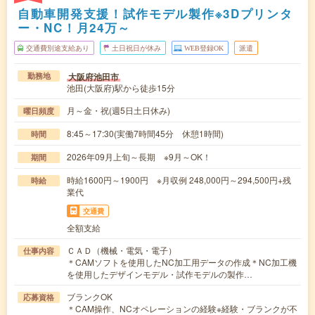
自動車開発支援！試作モデル製作※3Dプリンタ
ー・NC！月24万～
交通費別途支給あり
土日祝日が休み
WEB登録OK
派遣
大阪府池田市
勤務地
池田(大阪府)駅から徒歩15分
月～金・祝(週5日土日休み)
曜日頻度
8:45～17:30(実働7時間45分 休憩1時間)
時間
2026年09月上旬～長期 ※9月～OK！
期間
時給1600円～1900円 ※月収例 248,000円～294,500円+残
時給
業代
交通費
全額支給
ＣＡＤ（機械・電気・電子）
仕事内容
＊CAMソフトを使用したNC加工用データの作成＊NC加工機
を使用したデザインモデル・試作モデルの製作…
ブランクOK
応募資格
＊CAM操作、NCオペレーションの経験※経験・ブランクが不