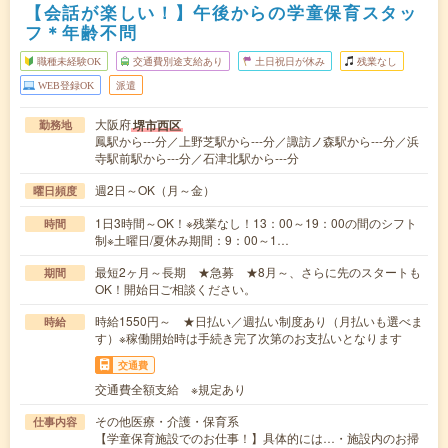
【会話が楽しい！】午後からの学童保育スタッ
フ＊年齢不問
職種未経験OK
交通費別途支給あり
土日祝日が休み
残業なし
WEB登録OK
派遣
大阪府
堺市西区
勤務地
鳳駅から---分／上野芝駅から---分／諏訪ノ森駅から---分／浜
寺駅前駅から---分／石津北駅から---分
週2日～OK（月～金）
曜日頻度
1日3時間～OK！※残業なし！13：00～19：00の間のシフト
時間
制※土曜日/夏休み期間：9：00～1…
最短2ヶ月～長期 ★急募 ★8月～、さらに先のスタートも
期間
OK！開始日ご相談ください。
時給1550円～ ★日払い／週払い制度あり（月払いも選べま
時給
す）※稼働開始時は手続き完了次第のお支払いとなります
交通費
交通費全額支給 ※規定あり
その他医療・介護・保育系
仕事内容
【学童保育施設でのお仕事！】具体的には…・施設内のお掃