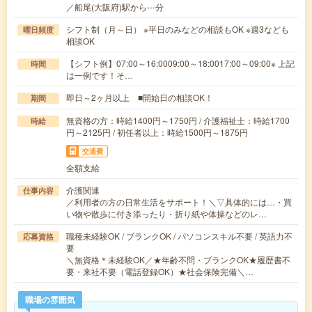
／船尾(大阪府)駅から---分
シフト制（月～日） ※平日のみなどの相談もOK ※週3なども
曜日頻度
相談OK
【シフト例】07:00～16:0009:00～18:0017:00～09:00※ 上記
時間
は一例です！そ…
即日～2ヶ月以上 ■開始日の相談OK！
期間
無資格の方：時給1400円～1750円 / 介護福祉士：時給1700
時給
円～2125円 / 初任者以上：時給1500円～1875円
交通費
全額支給
介護関連
仕事内容
／利用者の方の日常生活をサポート！＼▽具体的には…・買
い物や散歩に付き添ったり・折り紙や体操などのレ…
職種未経験OK / ブランクOK / パソコンスキル不要 / 英語力不
応募資格
要
＼無資格＊未経験OK／★年齢不問・ブランクOK★履歴書不
要・来社不要（電話登録OK）★社会保険完備＼…
職場の雰囲気