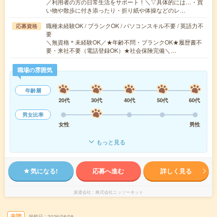
／利用者の方の日常生活をサポート！＼▽具体的には…・買
い物や散歩に付き添ったり・折り紙や体操などのレ…
職種未経験OK / ブランクOK / パソコンスキル不要 / 英語力不
応募資格
要
＼無資格＊未経験OK／★年齢不問・ブランクOK★履歴書不
要・来社不要（電話登録OK）★社会保険完備＼…
職場の雰囲気
年齢層
20代
30代
40代
50代
60代
男女比率
女性
男性
もっと見る
気になる!
応募へ進む
詳しく見る
派遣会社
株式会社ニッソーネット
未読
掲載日
2026/08/08