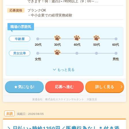
できます！例：週2日×7時間以上（9；00～…
ブランクOK
応募資格
・中小企業での経理実務経験
職場の雰囲気
年齢層
20代
30代
40代
50代
60代
男女比率
女性
男性
もっと見る
気になる!
応募へ進む
詳しく見る
派遣会社
株式会社エスケイコンサルタント 大阪支店
未読
掲載日
2026/08/05
＼日払い×時給1350円／医療行為なし＊付き添