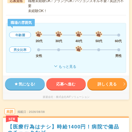
職種未経験OK / ブランクOK / パソコンスキル不要 / 英語力不
応募資格
要
未経験OK！
職場の雰囲気
年齢層
20代
30代
40代
50代
60代
男女比率
女性
男性
もっと見る
気になる!
応募へ進む
詳しく見る
派遣会社
株式会社AIFソリューション
未読
掲載日
2026/08/08
NEW
【医療行為はナシ】時給1400円！病院で備品