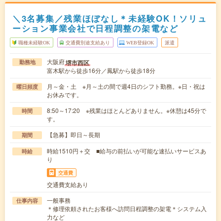
＼3名募集／残業ほぼなし＊未経験OK！ソリュ
ーション事業会社で日程調整の架電など
職種未経験OK
交通費別途支給あり
WEB登録OK
派遣
大阪府
堺市西区
勤務地
富木駅から徒歩16分／鳳駅から徒歩18分
月～金・土 ※月～土の間で週4日のシフト勤務。※日・祝は
曜日頻度
お休みです。
8:50～17:20 ※残業はほとんどありません。※休憩は45分で
時間
す。
【急募】即日～長期
期間
時給1510円＋交 ■給与の前払いが可能な速払いサービスあ
時給
り
交通費
交通費支給あり
一般事務
仕事内容
＊修理依頼されたお客様へ訪問日程調整の架電＊システム入
力など