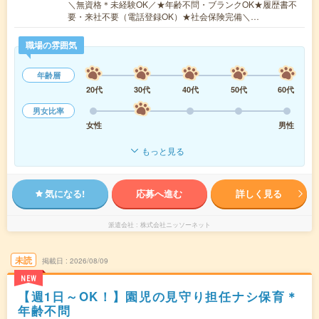
＼無資格＊未経験OK／★年齢不問・ブランクOK★履歴書不
要・来社不要（電話登録OK）★社会保険完備＼…
職場の雰囲気
年齢層
20代
30代
40代
50代
60代
男女比率
女性
男性
もっと見る
気になる!
応募へ進む
詳しく見る
派遣会社
株式会社ニッソーネット
未読
掲載日
2026/08/09
NEW
【週1日～OK！】園児の見守り担任ナシ保育＊
年齢不問