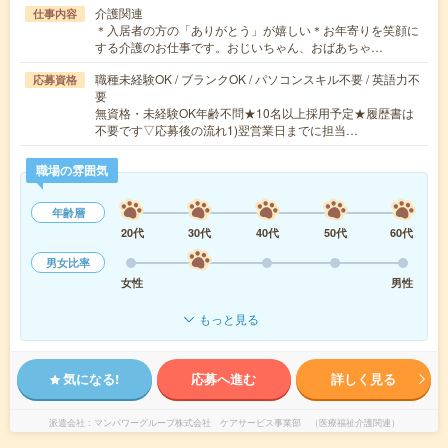
介護関連
仕事内容
＊入居者の方の「ありがとう」が嬉しい＊お年寄りを笑顔に
する介護のお仕事です。おじいちゃん、おばあちゃ…
職種未経験OK / ブランクOK / パソコンスキル不要 / 英語力不
応募資格
要
無資格・未経験OK年齢不問★10名以上採用予定★履歴書は
不要です▽応募後の流れ1)翌営業日までに担当…
職場の雰囲気
年齢層
20代
30代
40代
50代
60代
男女比率
女性
男性
もっと見る
気になる!
応募へ進む
詳しく見る
派遣会社
マンパワーグループ株式会社 ケアサービス事業部 （医療福祉介護関連）