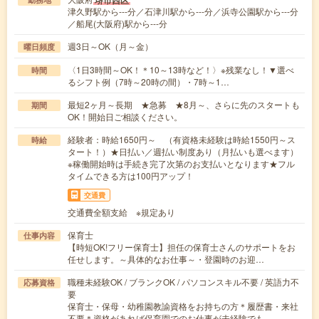
堺市西区
津久野駅から---分／石津川駅から---分／浜寺公園駅から---分
／船尾(大阪府)駅から---分
週3日～OK（月～金）
曜日頻度
〈1日3時間～OK！＊10～13時など！〉※残業なし！▼選べ
時間
るシフト例（7時～20時の間）・7時～1…
最短2ヶ月～長期 ★急募 ★8月～、さらに先のスタートも
期間
OK！開始日ご相談ください。
経験者：時給1650円～ （有資格未経験は時給1550円～ス
時給
タート！）★日払い／週払い制度あり（月払いも選べます）
※稼働開始時は手続き完了次第のお支払いとなります★フル
タイムできる方は100円アップ！
交通費
交通費全額支給 ※規定あり
保育士
仕事内容
【時短OK!フリー保育士】担任の保育士さんのサポートをお
任せします。～具体的なお仕事～・登園時のお迎…
職種未経験OK / ブランクOK / パソコンスキル不要 / 英語力不
応募資格
要
保育士・保母・幼稚園教諭資格をお持ちの方＊履歴書・来社
不要＊資格があれば保育園でのお仕事が未経験でも…