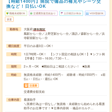
【時給1400円】病院で備品の補充やシーツ交
換など！日払いOK
職種未経験OK
交通費別途支給あり
土日祝日が休み
WEB登録OK
派遣
大阪府
堺市西区
勤務地
鳳駅から---分／上野芝駅から---分／諏訪ノ森駅から---分／浜
寺駅前駅から---分
平日のみ週3日～OK！
曜日頻度
1日7時間～OK！ 【シフト固定の相談もOK！】▼シフト例
時間
【早番】7:00～16:00／7:30～1…
2ヶ月～OK ■開始日はご相談ください！ ■急募
期間
無資格未経験：時給1400円～ 経験者：時給1550円～ ※前
時給
払い・日払い・週払いOK
交通費
交通費全額支給
看護助手
仕事内容
＼医療行為は一切なし／無資格・未経験から始められる看護
助手のお仕事です！▼仕事内容例 ・備品やカルテ…