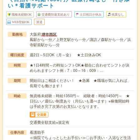
い＊看護サポート
職種未経験OK
交通費別途支給あり
土日祝日が休み
残業なし
WEB登録OK
派遣
大阪府
堺市西区
勤務地
鳳駅から---分／上野芝駅から---分／諏訪ノ森駅から---分／浜
寺駅前駅から---分
週2日～5日OK（月～金） ★土日休みOK
曜日頻度
★1日4時間～の時短シフトOK★都合に合わせてシフトが決
時間
められますシフト例：7：00～16：009：…
開始日はご相談ください！ ★急募 ★職場が気に入れば、
期間
長期でも働けます！
無資格未経験：時給1350円～ 経験者：時給1450円～ ★
時給
日払い／週払い制度あり（月払いも選べます）※稼働開始時
は手続き完了次第のお支払いとなります。
交通費
交通費全額支給※規定有
看護助手
仕事内容
≪病院でちょっとしたお手伝い≫〇お手洗い・入浴など生活