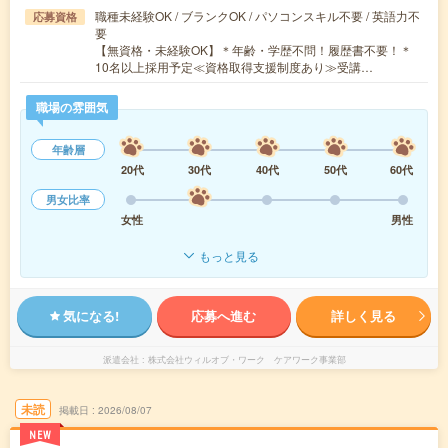
職種未経験OK / ブランクOK / パソコンスキル不要 / 英語力不
応募資格
要
【無資格・未経験OK】＊年齢・学歴不問！履歴書不要！＊
10名以上採用予定≪資格取得支援制度あり≫受講…
職場の雰囲気
年齢層
20代
30代
40代
50代
60代
男女比率
女性
男性
もっと見る
気になる!
応募へ進む
詳しく見る
派遣会社
株式会社ウィルオブ・ワーク ケアワーク事業部
未読
掲載日
2026/08/07
NEW