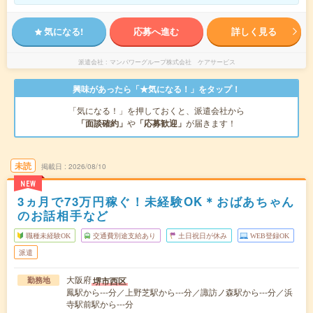
気になる!
応募へ進む
詳しく見る
派遣会社
マンパワーグループ株式会社 ケアサービス
興味があったら「★気になる！」をタップ！
「気になる！」を押しておくと、派遣会社から
「面談確約」
や
「応募歓迎」
が届きます！
未読
掲載日
2026/08/10
NEW
3ヵ月で73万円稼ぐ！未経験OK＊おばあちゃん
のお話相手など
職種未経験OK
交通費別途支給あり
土日祝日が休み
WEB登録OK
派遣
大阪府
堺市西区
勤務地
鳳駅から---分／上野芝駅から---分／諏訪ノ森駅から---分／浜
寺駅前駅から---分