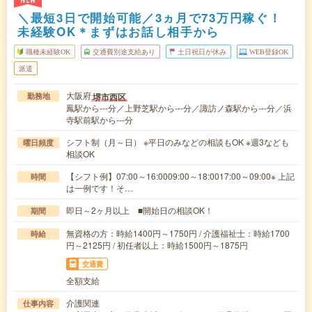
NEW
＼最短3日で開始可能／3ヵ月で73万円稼ぐ！
未経験OK＊まずはお話し相手から
職種未経験OK
交通費別途支給あり
土日祝日が休み
WEB登録OK
派遣
大阪府
堺市西区
勤務地
鳳駅から---分／上野芝駅から---分／諏訪ノ森駅から---分／浜
寺駅前駅から---分
シフト制（月～日） ※平日のみなどの相談もOK ※週3なども
曜日頻度
相談OK
【シフト例】07:00～16:0009:00～18:0017:00～09:00※ 上記
時間
は一例です！そ…
即日～2ヶ月以上 ■開始日の相談OK！
期間
無資格の方：時給1400円～1750円 / 介護福祉士：時給1700
時給
円～2125円 / 初任者以上：時給1500円～1875円
交通費
全額支給
介護関連
仕事内容