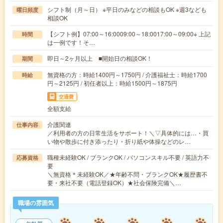
シフト制（月～日） ※平日のみなどの相談もOK ※週3なども
曜日頻度
相談OK
【シフト例】07:00～16:0009:00～18:0017:00～09:00※ 上記
時間
は一例です！そ…
即日～2ヶ月以上 ■開始日の相談OK！
期間
無資格の方：時給1400円～1750円 / 介護福祉士：時給1700
時給
円～2125円 / 初任者以上：時給1500円～1875円
交通費
全額支給
介護関連
仕事内容
／利用者の方の日常生活をサポート！＼▽具体的には…・買
い物や散歩に付き添ったり・折り紙や体操などのレ…
職種未経験OK / ブランクOK / パソコンスキル不要 / 英語力不
応募資格
要
＼無資格＊未経験OK／★年齢不問・ブランクOK★履歴書不
要・来社不要（電話登録OK）★社会保険完備＼…
職場の雰囲気