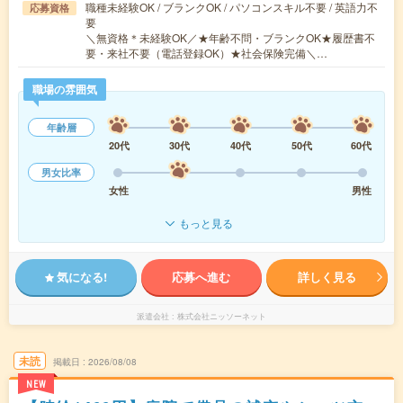
職種未経験OK / ブランクOK / パソコンスキル不要 / 英語力不
応募資格
要
＼無資格＊未経験OK／★年齢不問・ブランクOK★履歴書不
要・来社不要（電話登録OK）★社会保険完備＼…
職場の雰囲気
年齢層
20代
30代
40代
50代
60代
男女比率
女性
男性
もっと見る
気になる!
応募へ進む
詳しく見る
派遣会社
株式会社ニッソーネット
未読
掲載日
2026/08/08
NEW