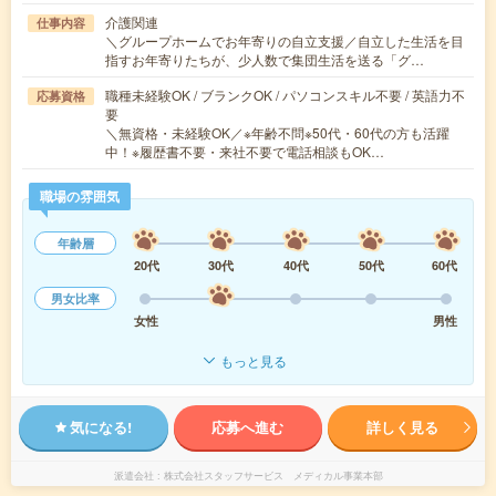
介護関連
仕事内容
＼グループホームでお年寄りの自立支援／自立した生活を目
指すお年寄りたちが、少人数で集団生活を送る「グ…
職種未経験OK / ブランクOK / パソコンスキル不要 / 英語力不
応募資格
要
＼無資格・未経験OK／※年齢不問※50代・60代の方も活躍
中！※履歴書不要・来社不要で電話相談もOK…
職場の雰囲気
年齢層
20代
30代
40代
50代
60代
男女比率
女性
男性
もっと見る
気になる!
応募へ進む
詳しく見る
派遣会社
株式会社スタッフサービス メディカル事業本部