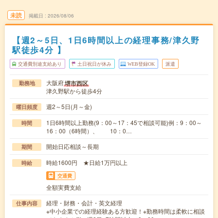
未読
掲載日
2026/08/06
【週2～5日、1日6時間以上の経理事務/津久野
駅徒歩4分 】
交通費別途支給あり
土日祝日が休み
WEB登録OK
派遣
大阪府
堺市西区
勤務地
津久野駅から徒歩4分
週2～5日(月～金)
曜日頻度
1日6時間以上勤務(9：00～17：45で相談可能)例：9：00～
時間
16：00（6時間）、 10：0…
開始日応相談～長期
期間
時給1600円 ★日給1万円以上
時給
交通費
全額実費支給
経理・財務・会計・英文経理
仕事内容
※中小企業での経理経験ある方歓迎！※勤務時間は柔軟に相談