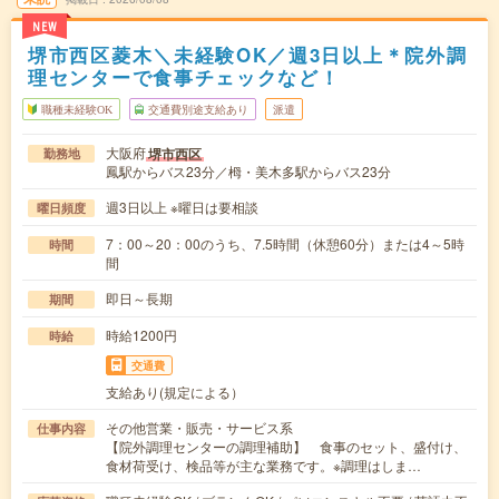
NEW
堺市西区菱木＼未経験OK／週3日以上＊院外調
理センターで食事チェックなど！
職種未経験OK
交通費別途支給あり
派遣
大阪府
堺市西区
勤務地
鳳駅からバス23分／栂・美木多駅からバス23分
週3日以上 ※曜日は要相談
曜日頻度
7：00～20：00のうち、7.5時間（休憩60分）または4～5時
時間
間
即日～長期
期間
時給1200円
時給
交通費
支給あり(規定による）
その他営業・販売・サービス系
仕事内容
【院外調理センターの調理補助】 食事のセット、盛付け、
食材荷受け、検品等が主な業務です。※調理はしま…