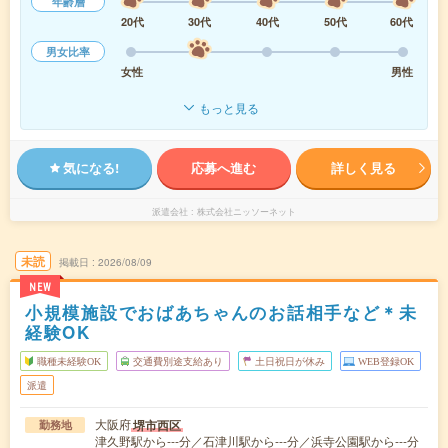
年齢層
20代
30代
40代
50代
60代
男女比率
女性
男性
もっと見る
気になる!
応募へ進む
詳しく見る
派遣会社
株式会社ニッソーネット
未読
掲載日
2026/08/09
NEW
小規模施設でおばあちゃんのお話相手など＊未
経験OK
職種未経験OK
交通費別途支給あり
土日祝日が休み
WEB登録OK
派遣
大阪府
堺市西区
勤務地
津久野駅から---分／石津川駅から---分／浜寺公園駅から---分