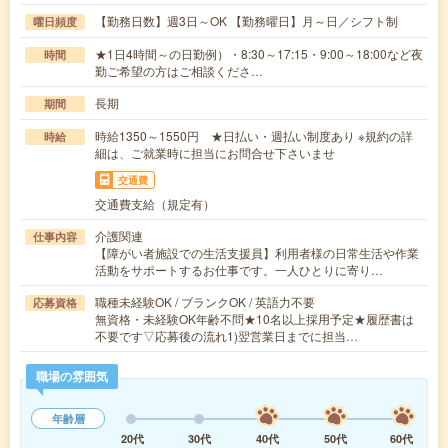
【勤務日数】週3日～OK 【勤務曜日】月～日／シフト制
曜日頻度
★1日4時間～の日勤例）・8:30～17:15・9:00～18:00など夜
時間
勤ご希望の方はご相談くださ…
長期
期間
時給1350～1550円 ★日払い・週払い制度あり ※規約の詳
時給
細は、ご就業時に担当にお問合せ下さいませ
交通費
交通費支給（規定有）
介護関連
仕事内容
【障がい者施設での生活支援員】利用者様の日常生活や作業
活動をサポートするお仕事です。一人ひとりに寄り…
職種未経験OK / ブランクOK / 英語力不要
応募資格
無資格・未経験OK年齢不問★10名以上採用予定★履歴書は
不要です▽応募後の流れ1)翌営業日までに担当…
職場の雰囲気
年齢層
20代
30代
40代
50代
60代