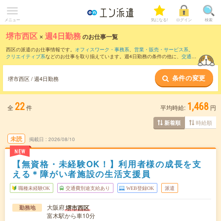
メニュー
気になる!
ログイン
検索
堺市西区
×
週4日勤務
のお仕事一覧
西区の派遣のお仕事情報です。
オフィスワーク・事務系
、
営業・販売・サービス系
、
クリエイティブ系
などのお仕事を取り揃えています。週4日勤務の条件の他に、
交通費
別途支給あり
、
職種未経験OK
、
友だちと一緒の応募OK
などのこだわり条件も取り揃
えています。
条件の変更
堺市西区 / 週4日勤務
22
1,468
全
件
平均時給:
円
時給順
新着順
未読
掲載日
2026/08/10
NEW
【無資格・未経験OK！】利用者様の成長を支
える＊障がい者施設の生活支援員
職種未経験OK
交通費別途支給あり
WEB登録OK
派遣
大阪府
堺市西区
勤務地
富木駅から車10分