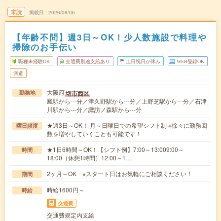
未読
掲載日
2026/08/06
【年齢不問】週3日～OK！少人数施設で料理や
掃除のお手伝い
職種未経験OK
交通費別途支給あり
土日祝日が休み
WEB登録OK
派遣
大阪府
堺市西区
勤務地
鳳駅から---分／津久野駅から---分／上野芝駅から---分／石津
川駅から---分／諏訪ノ森駅から---分
★週3日～OK！ 月～日曜日での希望シフト制 ※徐々に勤務回
曜日頻度
数を増やしていくことも可能です！
★1日6時間～OK！【シフト例】7:00～13:009:00～
時間
18:00（休憩1時間）12:00～1…
2ヶ月～OK ※スタート日はお気軽にご相談ください！
期間
時給1600円～
時給
交通費
交通費規定内支給