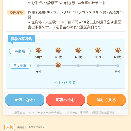
のお手伝い○診察室への付き添い○食事のサポート…
職種未経験OK / ブランクOK / パソコンスキル不要 / 英語力不
応募資格
要
≪無資格・未経験OK≫年齢不問★10名以上採用予定★履歴
書は不要です。▽応募後の流れ1)翌営業日まで…
職場の雰囲気
年齢層
20代
30代
40代
50代
60代
男女比率
女性
男性
もっと見る
気になる!
応募へ進む
詳しく見る
派遣会社
マンパワーグループ株式会社 ケアサービス事業部 （医療福祉介護関連）
未読
掲載日
2026/08/04