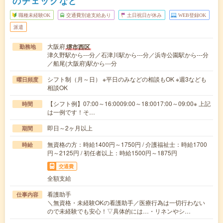
のチェックなど
職種未経験OK
交通費別途支給あり
土日祝日が休み
WEB登録OK
派遣
大阪府
堺市西区
勤務地
津久野駅から---分／石津川駅から---分／浜寺公園駅から---分
／船尾(大阪府)駅から---分
シフト制（月～日） ※平日のみなどの相談もOK ※週3なども
曜日頻度
相談OK
【シフト例】07:00～16:0009:00～18:0017:00～09:00※ 上記
時間
は一例です！そ…
即日～2ヶ月以上
期間
無資格の方：時給1400円～1750円 / 介護福祉士：時給1700
時給
円～2125円 / 初任者以上：時給1500円～1875円
交通費
全額支給
看護助手
仕事内容
＼無資格・未経験OKの看護助手／医療行為は一切行わない
ので未経験でも安心！▽具体的には…・リネンやシ…