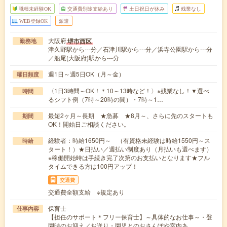
職種未経験OK
交通費別途支給あり
土日祝日が休み
残業なし
WEB登録OK
派遣
大阪府
堺市西区
勤務地
津久野駅から---分／石津川駅から---分／浜寺公園駅から---分
／船尾(大阪府)駅から---分
週1日～週5日OK（月～金）
曜日頻度
〈1日3時間～OK！＊10～13時など！〉※残業なし！▼選べ
時間
るシフト例（7時～20時の間）・7時～1…
最短2ヶ月～長期 ★急募 ★8月～、さらに先のスタートも
期間
OK！開始日ご相談ください。
経験者：時給1650円～ （有資格未経験は時給1550円～ス
時給
タート！）★日払い／週払い制度あり（月払いも選べます）
※稼働開始時は手続き完了次第のお支払いとなります★フル
タイムできる方は100円アップ！
交通費
交通費全額支給 ※規定あり
保育士
仕事内容
【担任のサポート＊フリー保育士】～具体的なお仕事～・登
園時のお迎え／お送り・園児とのおさんぽや室内あ…