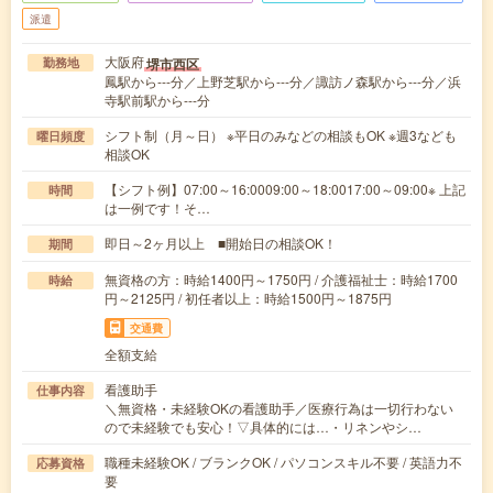
派遣
大阪府
堺市西区
勤務地
鳳駅から---分／上野芝駅から---分／諏訪ノ森駅から---分／浜
寺駅前駅から---分
シフト制（月～日） ※平日のみなどの相談もOK ※週3なども
曜日頻度
相談OK
【シフト例】07:00～16:0009:00～18:0017:00～09:00※ 上記
時間
は一例です！そ…
即日～2ヶ月以上 ■開始日の相談OK！
期間
無資格の方：時給1400円～1750円 / 介護福祉士：時給1700
時給
円～2125円 / 初任者以上：時給1500円～1875円
交通費
全額支給
看護助手
仕事内容
＼無資格・未経験OKの看護助手／医療行為は一切行わない
ので未経験でも安心！▽具体的には…・リネンやシ…
職種未経験OK / ブランクOK / パソコンスキル不要 / 英語力不
応募資格
要