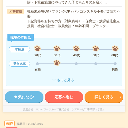
除・下校後施設にやってきた子どもたちのお迎え …
職種未経験OK / ブランクOK / パソコンスキル不要 / 英語力不
応募資格
要
下記資格をお持ちの方〈対象資格〉・保育士・放課後児童支
援員・社会福祉士・教員免許＊年齢不問・ブランク…
職場の雰囲気
年齢層
20代
30代
40代
50代
60代
男女比率
女性
男性
もっと見る
気になる!
応募へ進む
詳しく見る
派遣会社
マンパワーグループ株式会社 ケアサービス事業部（学童）
未読
掲載日
2026/08/07