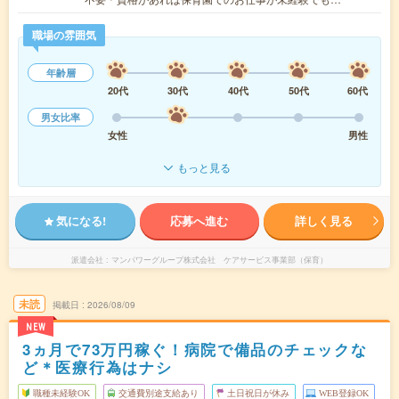
職場の雰囲気
年齢層
20代
30代
40代
50代
60代
男女比率
女性
男性
もっと見る
気になる!
応募へ進む
詳しく見る
派遣会社
マンパワーグループ株式会社 ケアサービス事業部（保育）
未読
掲載日
2026/08/09
NEW
3ヵ月で73万円稼ぐ！病院で備品のチェックな
ど＊医療行為はナシ
職種未経験OK
交通費別途支給あり
土日祝日が休み
WEB登録OK