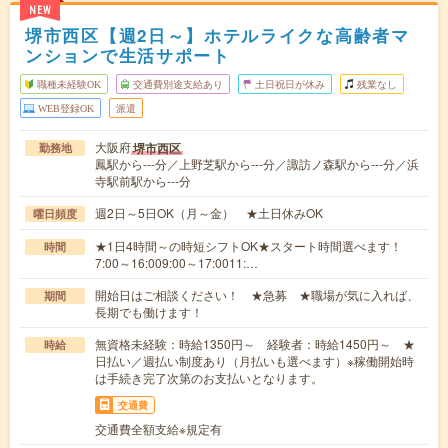
NEW
堺市西区【週2日～】ホテルライクな高齢者マ
ンションで生活サポート
職種未経験OK
交通費別途支給あり
土日祝日が休み
残業なし
WEB登録OK
派遣
大阪府
堺市西区
勤務地
鳳駅から---分／上野芝駅から---分／諏訪ノ森駅から---分／浜
寺駅前駅から---分
週2日～5日OK（月～金） ★土日休みOK
曜日頻度
★1日4時間～の時短シフトOK★スタート時間選べます！
時間
7:00～16:009:00～17:0011:…
開始日はご相談ください！ ★急募 ★職場が気に入れば、
期間
長期でも働けます！
無資格未経験：時給1350円～ 経験者：時給1450円～ ★
時給
日払い／週払い制度あり（月払いも選べます）※稼働開始時
は手続き完了次第のお支払いとなります。
交通費
交通費全額支給※規定有