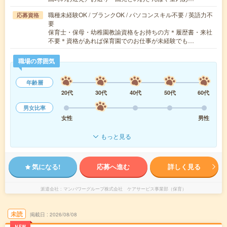
職種未経験OK / ブランクOK / パソコンスキル不要 / 英語力不
応募資格
要
保育士・保母・幼稚園教諭資格をお持ちの方＊履歴書・来社
不要＊資格があれば保育園でのお仕事が未経験でも…
職場の雰囲気
年齢層
20代
30代
40代
50代
60代
男女比率
女性
男性
もっと見る
気になる!
応募へ進む
詳しく見る
派遣会社
マンパワーグループ株式会社 ケアサービス事業部（保育）
未読
掲載日
2026/08/08