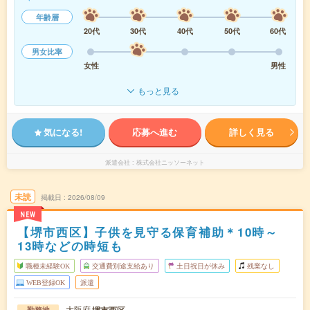
年齢層
20代
30代
40代
50代
60代
男女比率
女性
男性
もっと見る
気になる!
応募へ進む
詳しく見る
派遣会社
株式会社ニッソーネット
未読
掲載日
2026/08/09
NEW
【堺市西区】子供を見守る保育補助＊10時～
13時などの時短も
職種未経験OK
交通費別途支給あり
土日祝日が休み
残業なし
WEB登録OK
派遣
大阪府
勤務地