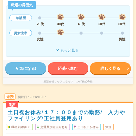
職場の雰囲気
年齢層
20代
30代
40代
50代
60代
男女比率
女性
男性
もっと見る
気になる!
応募へ進む
詳しく見る
派遣会社
ケアスタッフィング株式会社
未読
掲載日
2026/08/07
NEW
土日祝お休み/１７：００までの勤務/ 入力や
ファイリング/正社員登用あり
職種未経験OK
交通費別途支給あり
土日祝日が休み
派遣