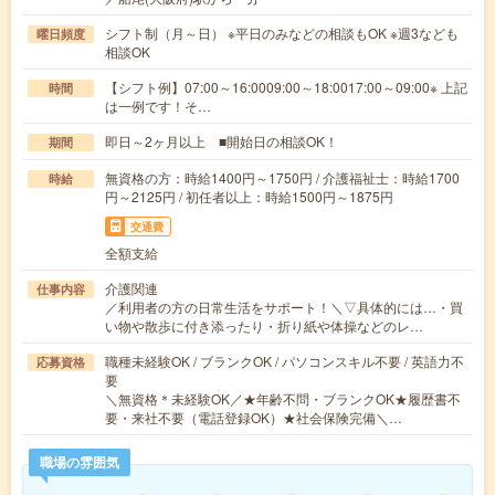
シフト制（月～日） ※平日のみなどの相談もOK ※週3なども
曜日頻度
相談OK
【シフト例】07:00～16:0009:00～18:0017:00～09:00※ 上記
時間
は一例です！そ…
即日～2ヶ月以上 ■開始日の相談OK！
期間
無資格の方：時給1400円～1750円 / 介護福祉士：時給1700
時給
円～2125円 / 初任者以上：時給1500円～1875円
交通費
全額支給
介護関連
仕事内容
／利用者の方の日常生活をサポート！＼▽具体的には…・買
い物や散歩に付き添ったり・折り紙や体操などのレ…
職種未経験OK / ブランクOK / パソコンスキル不要 / 英語力不
応募資格
要
＼無資格＊未経験OK／★年齢不問・ブランクOK★履歴書不
要・来社不要（電話登録OK）★社会保険完備＼…
職場の雰囲気