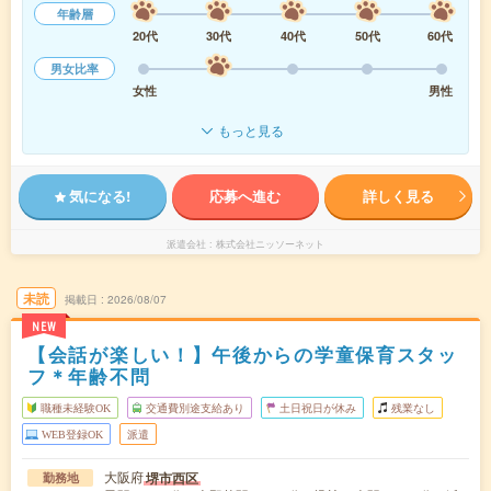
年齢層
20代
30代
40代
50代
60代
男女比率
女性
男性
もっと見る
気になる!
応募へ進む
詳しく見る
派遣会社
株式会社ニッソーネット
未読
掲載日
2026/08/07
NEW
【会話が楽しい！】午後からの学童保育スタッ
フ＊年齢不問
職種未経験OK
交通費別途支給あり
土日祝日が休み
残業なし
WEB登録OK
派遣
大阪府
堺市西区
勤務地