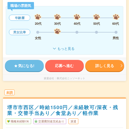
職場の雰囲気
年齢層
20代
30代
40代
50代
60代
男女比率
女性
男性
もっと見る
気になる!
応募へ進む
詳しく見る
派遣会社
株式会社ニッソーネット
未読
堺市市西区／時給1500円／未経験可/深夜・残
業・交替手当あり／食堂あり／軽作業
職種未経験OK
交通費別途支給あり
派遣