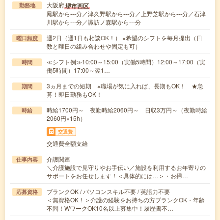
大阪府
堺市西区
勤務地
鳳駅から---分／津久野駅から---分／上野芝駅から---分／石津
川駅から---分／諏訪ノ森駅から---分
週2日（週1日も相談OK！） ※希望のシフトを毎月提出（日
曜日頻度
数と曜日の組み合わせや固定も可）
≪シフト例≫10:00～15:00（実働5時間）12:00～17:00（実
時間
働5時間）17:00～翌1…
3ヵ月までの短期 ※職場が気に入れば、長期もOK！ ★急
期間
募！即日勤務もOK！
時給1700円～ 夜勤時給2060円～ 日収3万円～（夜勤時給
時給
2060円×15h）
交通費
交通費全額支給
介護関連
仕事内容
＼介護施設で見守りやお手伝い／施設を利用するお年寄りの
サポートをお任せします！＜具体的には…＞・お掃…
ブランクOK / パソコンスキル不要 / 英語力不要
応募資格
＜無資格OK！＞介護の経験をお持ちの方ブランクOK・年齢
不問！WワークOK10名以上募集中！履歴書不…