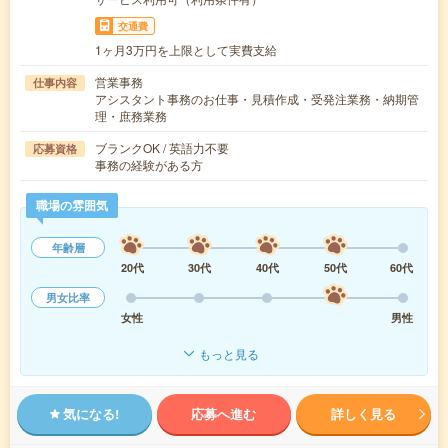
交通費
1ヶ月3万円を上限として実費支給
営業事務
仕事内容
アシスタント事務のお仕事・見積作成・受発注業務・納期管
理・庶務業務
ブランクOK / 英語力不要
応募資格
事務の経験がある方
職場の雰囲気
年齢層
20代
30代
40代
50代
60代
男女比率
女性
男性
もっと見る
気になる!
応募へ進む
詳しく見る