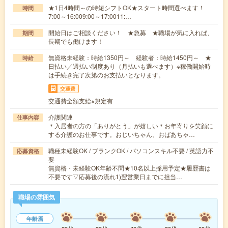
★1日4時間～の時短シフトOK★スタート時間選べます！
時間
7:00～16:009:00～17:0011:…
開始日はご相談ください！ ★急募 ★職場が気に入れば、
期間
長期でも働けます！
無資格未経験：時給1350円～ 経験者：時給1450円～ ★
時給
日払い／週払い制度あり（月払いも選べます）※稼働開始時
は手続き完了次第のお支払いとなります。
交通費
交通費全額支給※規定有
介護関連
仕事内容
＊入居者の方の「ありがとう」が嬉しい＊お年寄りを笑顔に
する介護のお仕事です。おじいちゃん、おばあちゃ…
職種未経験OK / ブランクOK / パソコンスキル不要 / 英語力不
応募資格
要
無資格・未経験OK年齢不問★10名以上採用予定★履歴書は
不要です▽応募後の流れ1)翌営業日までに担当…
職場の雰囲気
年齢層