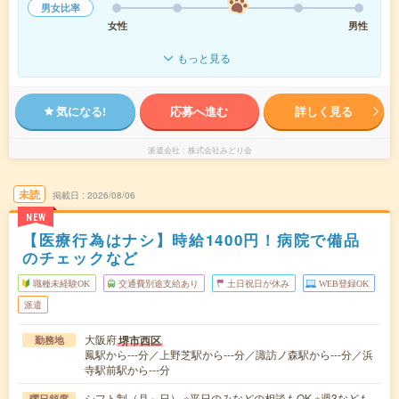
男女比率
女性
男性
もっと見る
気になる!
応募へ進む
詳しく見る
派遣会社
株式会社みどり会
未読
掲載日
2026/08/06
NEW
【医療行為はナシ】時給1400円！病院で備品
のチェックなど
職種未経験OK
交通費別途支給あり
土日祝日が休み
WEB登録OK
派遣
大阪府
堺市西区
勤務地
鳳駅から---分／上野芝駅から---分／諏訪ノ森駅から---分／浜
寺駅前駅から---分
シフト制（月～日） ※平日のみなどの相談もOK ※週3なども
曜日頻度