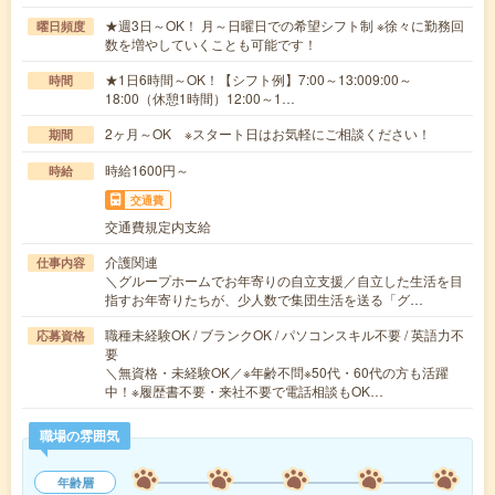
★週3日～OK！ 月～日曜日での希望シフト制 ※徐々に勤務回
曜日頻度
数を増やしていくことも可能です！
★1日6時間～OK！【シフト例】7:00～13:009:00～
時間
18:00（休憩1時間）12:00～1…
2ヶ月～OK ※スタート日はお気軽にご相談ください！
期間
時給1600円～
時給
交通費
交通費規定内支給
介護関連
仕事内容
＼グループホームでお年寄りの自立支援／自立した生活を目
指すお年寄りたちが、少人数で集団生活を送る「グ…
職種未経験OK / ブランクOK / パソコンスキル不要 / 英語力不
応募資格
要
＼無資格・未経験OK／※年齢不問※50代・60代の方も活躍
中！※履歴書不要・来社不要で電話相談もOK…
職場の雰囲気
年齢層