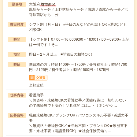
大阪府
堺市西区
勤務地
鳳駅から---分／上野芝駅から---分／諏訪ノ森駅から---分／浜
寺駅前駅から---分
シフト制（月～日） ※平日のみなどの相談もOK ※週3なども
曜日頻度
相談OK
【シフト例】07:00～16:0009:00～18:0017:00～09:00※ 上記
時間
は一例です！そ…
即日～2ヶ月以上 ■開始日の相談OK！
期間
無資格の方：時給1400円～1750円 / 介護福祉士：時給1700
時給
円～2125円 / 初任者以上：時給1500円～1875円
交通費
全額支給
看護助手
仕事内容
＼無資格・未経験OKの看護助手／医療行為は一切行わない
ので未経験でも安心！▽具体的には…・リネンやシ…
職種未経験OK / ブランクOK / パソコンスキル不要 / 英語力不
応募資格
要
＼無資格＊未経験OK／★年齢不問・ブランクOK★履歴書不
要・来社不要（電話登録OK）★社会保険完備＼…