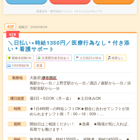
派遣会社
株式会社バイトレ（キャムコムグループ）
未読
掲載日
2026/08/05
NEW
＼日払い×時給1350円／医療行為なし＊付き添
い＊看護サポート
職種未経験OK
交通費別途支給あり
土日祝日が休み
残業なし
WEB登録OK
派遣
大阪府
堺市西区
勤務地
鳳駅から---分／上野芝駅から---分／諏訪ノ森駅から---分／浜
寺駅前駅から---分
週2日～5日OK（月～金） ★土日休みOK
曜日頻度
★1日4時間～の時短シフトOK★都合に合わせてシフトが決
時間
められますシフト例：7：00～16：009：…
開始日はご相談ください！ ★急募 ★職場が気に入れば、
期間
長期でも働けます！
無資格未経験：時給1350円～ 経験者：時給1450円～ ★
時給