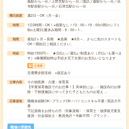
鳳駅から---分／上野芝駅から---分／諏訪ノ森駅から---分／浜
寺駅前駅から---分／石津北駅から---分
週2日～OK（月～金）
曜日頻度
1日3時間～OK！※残業なし！13：00～19：00の間のシフト
時間
制※土曜日/夏休み期間：9：00～1…
最短2ヶ月～長期 ★急募 ★8月～、さらに先のスタートも
期間
OK！開始日ご相談ください。
時給1550円～ ★日払い／週払い制度あり（月払いも選べま
時給
す）※稼働開始時は手続き完了次第のお支払いとなります
交通費
交通費全額支給 ※規定あり
その他医療・介護・保育系
仕事内容
【学童保育施設でのお仕事！】具体的には…・施設内のお掃
除・下校後施設にやってきた子どもたちのお迎え …
職種未経験OK / ブランクOK / パソコンスキル不要 / 英語力不
応募資格
要
下記資格をお持ちの方〈対象資格〉・保育士・放課後児童支
援員・社会福祉士・教員免許＊年齢不問・ブランク…
職場の雰囲気