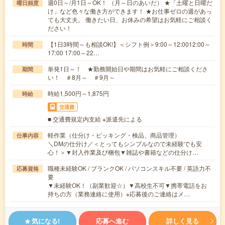
週0日～/月1日～OK！ （月～日のあいだ） ★「土曜と日曜だ
曜日頻度
け」など色々な働き方ができます！ ★お仕事ゼロの週があっ
ても大丈夫。 働きたい日、お休みの希望はお気軽にご相談く
ださい！
【1日3時間～も相談OK!】＜シフト例＞9:00～12:0012:00～
時間
17:00 17:00～22…
単発1日～！ ★勤務開始日や期間はお気軽にご相談くださ
期間
い！ ＃8月～ ＃9月～
時給1,500円～1,875円
時給
交通費
■ 交通費規定内支給 ※派遣先による
軽作業（仕分け・ピッキング・検品、商品管理）
仕事内容
＼DMの仕分け／＜とってもシンプルなので未経験でも安
心！＞▼封入作業及び梱包▼雑誌や書籍などの仕分け…
職種未経験OK / ブランクOK / パソコンスキル不要 / 英語力不
応募資格
要
▼未経験OK！（副業歓迎☆）▼高校生不可▼携帯電話をお
持ちの方（業務連絡に使用）※応募後のご連絡はメ…
気になる!
応募へ進む
詳しく見る