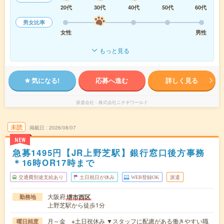
20代
30代
40代
50代
60代
男女比率
女性
男性
もっと見る
気になる!
応募へ進む
詳しく見る
派遣会社
株式会社ニチギワールド
未読
掲載日
2026/08/07
NEW
急募1495円【JR上野芝駅】銀行窓口後方事務
＊16時OR17時まで
交通費別途支給あり
土日祝日が休み
WEB登録OK
派遣
大阪府
堺市西区
勤務地
上野芝駅から徒歩1分
月～金 ※土日祝休み ▼スタッフに配慮がある働きやすい職
曜日頻度