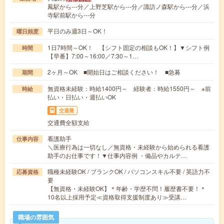
鳳駅から---分／上野芝駅から---分／諏訪ノ森駅から---分／浜
寺駅前駅から---分
平日のみ週3日～OK！
曜日頻度
1日7時間～OK！ 【シフト固定の相談もOK！】▼シフト例
時間
【早番】7:00～16:00／7:30～1…
2ヶ月～OK ■開始日はご相談ください！ ■急募
期間
無資格未経験：時給1400円～ 経験者：時給1550円～ ※前
時給
払い・日払い・週払いOK
交通費
交通費全額支給
看護助手
仕事内容
＼医療行為は一切なし／無資格・未経験から始められる看護
助手のお仕事です！▼仕事内容例 ・備品やカルテ…
職種未経験OK / ブランクOK / パソコンスキル不要 / 英語力不
応募資格
要
【無資格・未経験OK】＊年齢・学歴不問！履歴書不要！＊
10名以上採用予定≪資格取得支援制度あり≫受講…
職場の雰囲気