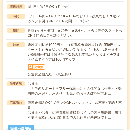
週1日～週5日OK（月～金）
曜日頻度
〈1日3時間～OK！＊10～13時など！〉※残業なし！▼選べ
時間
るシフト例（7時～20時の間）・7時～1…
最短2ヶ月～長期 ★急募 ★8月～、さらに先のスタートも
期間
OK！開始日ご相談ください。
経験者：時給1650円～ （有資格未経験は時給1550円～ス
時給
タート！）★日払い／週払い制度あり（月払いも選べます）
※稼働開始時は手続き完了次第のお支払いとなります★フル
タイムできる方は100円アップ！
交通費
交通費全額支給 ※規定あり
保育士
仕事内容
【担任のサポート＊フリー保育士】～具体的なお仕事～・登
園時のお迎え／お送り・園児とのおさんぽや室内あ…
職種未経験OK / ブランクOK / パソコンスキル不要 / 英語力不
応募資格
要
保育士・保母・幼稚園教諭資格をお持ちの方＊履歴書・来社
不要＊資格があれば保育園でのお仕事が未経験でも…
職場の雰囲気