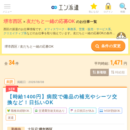
メニュー
気になる!
ログイン
検索
堺市西区
×
友だちと一緒の応募OK
のお仕事一覧
西区の派遣のお仕事情報です。
オフィスワーク・事務系
、
営業・販売・サービス系
、
クリエイティブ系
などのお仕事を取り揃えています。友だちと一緒の応募OKの条件の
他に、
交通費別途支給あり
、
職種未経験OK
、
残業なし
などのこだわり条件も取り揃え
ています。
条件の変更
堺市西区 / 友だちと一緒の応募OK
34
1,471
全
件
平均時給:
円
時給順
新着順
未読
掲載日
2026/08/08
NEW
【時給1400円】病院で備品の補充やシーツ交
換など！日払いOK
職種未経験OK
交通費別途支給あり
土日祝日が休み
WEB登録OK
派遣
大阪府
堺市西区
勤務地