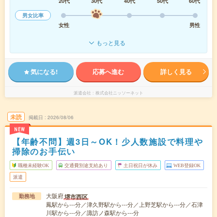
20代
30代
40代
50代
60代
男女比率
女性
男性
もっと見る
気になる!
応募へ進む
詳しく見る
派遣会社
株式会社ニッソーネット
未読
掲載日
2026/08/06
NEW
【年齢不問】週3日～OK！少人数施設で料理や
掃除のお手伝い
職種未経験OK
交通費別途支給あり
土日祝日が休み
WEB登録OK
派遣
大阪府
堺市西区
勤務地
鳳駅から---分／津久野駅から---分／上野芝駅から---分／石津
川駅から---分／諏訪ノ森駅から---分