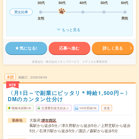
20代
30代
40代
50代
60代
男女比率
女性
男性
もっと見る
気になる!
応募へ進む
詳しく見る
派遣会社
株式会社スタッフサービス メディカル事業本部
未読
掲載日
2026/08/06
NEW
〈月1日～で副業にピッタリ＊時給1,500円～〉
DMのカンタン仕分け
職種未経験OK
交通費別途支給あり
WEB登録OK
派遣
大阪府
堺市西区
勤務地
鳳駅から徒歩5分／津久野駅から徒歩5分／上野芝駅から徒歩
5分／石津川駅から徒歩5分／諏訪ノ森駅から徒歩5分