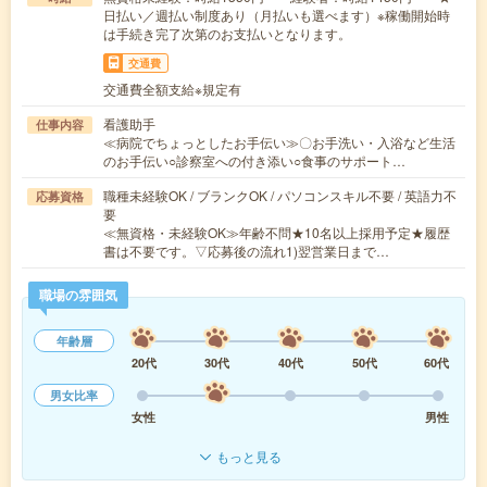
日払い／週払い制度あり（月払いも選べます）※稼働開始時
は手続き完了次第のお支払いとなります。
交通費
交通費全額支給※規定有
看護助手
仕事内容
≪病院でちょっとしたお手伝い≫〇お手洗い・入浴など生活
のお手伝い○診察室への付き添い○食事のサポート…
職種未経験OK / ブランクOK / パソコンスキル不要 / 英語力不
応募資格
要
≪無資格・未経験OK≫年齢不問★10名以上採用予定★履歴
書は不要です。▽応募後の流れ1)翌営業日まで…
職場の雰囲気
年齢層
20代
30代
40代
50代
60代
男女比率
女性
男性
もっと見る