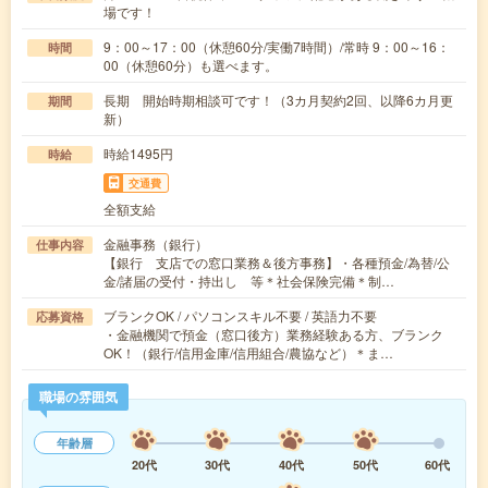
場です！
9：00～17：00（休憩60分/実働7時間）/常時 9：00～16：
時間
00（休憩60分）も選べます。
長期 開始時期相談可です！（3カ月契約2回、以降6カ月更
期間
新）
時給1495円
時給
交通費
全額支給
金融事務（銀行）
仕事内容
【銀行 支店での窓口業務＆後方事務】・各種預金/為替/公
金/諸届の受付・持出し 等＊社会保険完備＊制…
ブランクOK / パソコンスキル不要 / 英語力不要
応募資格
・金融機関で預金（窓口後方）業務経験ある方、ブランク
OK！（銀行/信用金庫/信用組合/農協など）＊ま…
職場の雰囲気
年齢層
20代
30代
40代
50代
60代