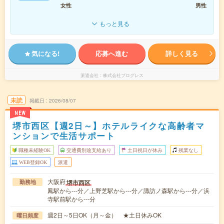
女性
男性
もっと見る
気になる!
応募へ進む
詳しく見る
派遣会社
株式会社プログレス
未読
掲載日
2026/08/07
NEW
堺市西区【週2日～】ホテルライクな高齢者マ
ンションで生活サポート
職種未経験OK
交通費別途支給あり
土日祝日が休み
残業なし
WEB登録OK
派遣
大阪府
堺市西区
勤務地
鳳駅から---分／上野芝駅から---分／諏訪ノ森駅から---分／浜
寺駅前駅から---分
週2日～5日OK（月～金） ★土日休みOK
曜日頻度