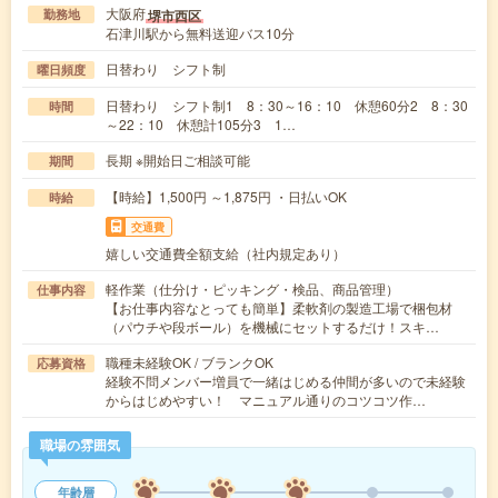
大阪府
堺市西区
勤務地
石津川駅から無料送迎バス10分
日替わり シフト制
曜日頻度
日替わり シフト制1 8：30～16：10 休憩60分2 8：30
時間
～22：10 休憩計105分3 1…
長期 ※開始日ご相談可能
期間
【時給】1,500円 ～1,875円 ・日払いOK
時給
交通費
嬉しい交通費全額支給（社内規定あり）
軽作業（仕分け・ピッキング・検品、商品管理）
仕事内容
【お仕事内容なとっても簡単】柔軟剤の製造工場で梱包材
（パウチや段ボール）を機械にセットするだけ！スキ…
職種未経験OK / ブランクOK
応募資格
経験不問メンバー増員で一緒はじめる仲間が多いので未経験
からはじめやすい！ マニュアル通りのコツコツ作…
職場の雰囲気
年齢層