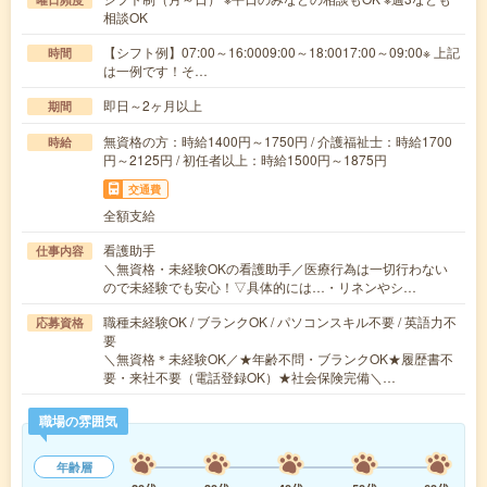
相談OK
【シフト例】07:00～16:0009:00～18:0017:00～09:00※ 上記
時間
は一例です！そ…
即日～2ヶ月以上
期間
無資格の方：時給1400円～1750円 / 介護福祉士：時給1700
時給
円～2125円 / 初任者以上：時給1500円～1875円
交通費
全額支給
看護助手
仕事内容
＼無資格・未経験OKの看護助手／医療行為は一切行わない
ので未経験でも安心！▽具体的には…・リネンやシ…
職種未経験OK / ブランクOK / パソコンスキル不要 / 英語力不
応募資格
要
＼無資格＊未経験OK／★年齢不問・ブランクOK★履歴書不
要・来社不要（電話登録OK）★社会保険完備＼…
職場の雰囲気
年齢層