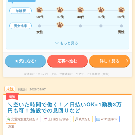
年齢層
20代
30代
40代
50代
60代
男女比率
女性
男性
もっと見る
気になる!
応募へ進む
詳しく見る
派遣会社
マンパワーグループ株式会社 ケアサービス事業部（学童）
未読
掲載日
2026/08/07
NEW
＼空いた時間で働く！／日払いOK×1勤務3万
円も可！施設での見回りなど
交通費別途支給あり
土日祝日が休み
残業なし
WEB登録OK
派遣