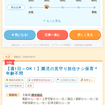
20代
30代
40代
50代
60代
男女比率
女性
男性
もっと見る
気になる!
応募へ進む
詳しく見る
派遣会社
マンパワーグループ株式会社 ケアサービス事業部 （医療福祉介護関連）
未読
掲載日
2026/08/07
NEW
【週1日～OK！】園児の見守り担任ナシ保育＊
年齢不問
職種未経験OK
交通費別途支給あり
土日祝日が休み
残業なし
WEB登録OK
派遣
大阪府
堺市西区
勤務地
鳳駅から---分／上野芝駅から---分／諏訪ノ森駅から---分／浜
寺駅前駅から---分／石津北駅から---分