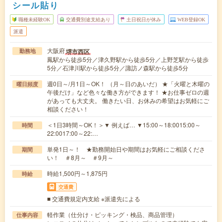
シール貼り
職種未経験OK
交通費別途支給あり
土日祝日が休み
WEB登録OK
派遣
大阪府
堺市西区
勤務地
鳳駅から徒歩5分／津久野駅から徒歩5分／上野芝駅から徒歩
5分／石津川駅から徒歩5分／諏訪ノ森駅から徒歩5分
週0日～/月1日～OK！ （月～日のあいだ） ★「火曜と木曜の
曜日頻度
午後だけ」など色々な働き方ができます！ ★お仕事ゼロの週
があっても大丈夫。 働きたい日、お休みの希望はお気軽にご
相談ください！
＜1日3時間～OK！＞▼ 例えば… ▼15:00～18:0015:00～
時間
22:0017:00～22:…
単発1日～！ ★勤務開始日や期間はお気軽にご相談くださ
期間
い！ ＃8月～ ＃9月～
時給1,500円～1,875円
時給
交通費
■ 交通費規定内支給 ※派遣先による
軽作業（仕分け・ピッキング・検品、商品管理）
仕事内容