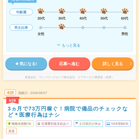
年齢層
20代
30代
40代
50代
60代
男女比率
女性
男性
もっと見る
気になる!
応募へ進む
詳しく見る
派遣会社
マンパワーグループ株式会社 ケアサービス事業部（保育）
未読
掲載日
2026/08/07
NEW
3ヵ月で73万円稼ぐ！病院で備品のチェックな
ど＊医療行為はナシ
職種未経験OK
交通費別途支給あり
土日祝日が休み
WEB登録OK
派遣