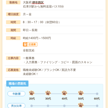
大阪府
堺市西区
勤務地
石津川駅から無料送迎バス10分
月～金
曜日頻度
8：30～17：00（休憩60分）
時間
即日～長期
期間
時給1400円～1500円
時給
交通費
全額支給
一般事務
仕事内容
・入力業務・ファイリング・コピー・図面のスキャン
職種未経験OK / ブランクOK / 英語力不要
応募資格
未経験OK！
職場の雰囲気
年齢層
20代
30代
40代
50代
60代
男女比率