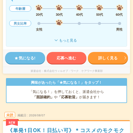
年齢層
20代
30代
40代
50代
60代
男女比率
女性
男性
もっと見る
気になる!
応募へ進む
詳しく見る
派遣会社
株式会社ウィルオブ・ワーク ケアワーク事業部
興味があったら「★気になる！」をタップ！
「気になる！」を押しておくと、派遣会社から
「面談確約」
や
「応募歓迎」
が届きます！
未読
掲載日
2026/08/07
NEW
《単発1日OK！日払い可》＊コスメのモクモク