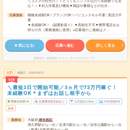
＼コスメの仕分け／＜とってもシンプルなので未経験でも安
心！＞▼封入作業及び梱包▼雑誌や書籍などの仕分…
職種未経験OK / ブランクOK / パソコンスキル不要 / 英語力不
応募資格
要
▼未経験OK！（副業歓迎☆）▼高校生不可▼携帯電話をお
持ちの方（業務連絡に使用）※応募後のご連絡はメ…
気になる!
応募へ進む
詳しく見る
派遣会社
株式会社バイトレ（キャムコムグループ）
未読
掲載日
2026/08/07
NEW
＼最短3日で開始可能／3ヵ月で73万円稼ぐ！
未経験OK＊まずはお話し相手から
職種未経験OK
交通費別途支給あり
土日祝日が休み
WEB登録OK
派遣
大阪府
堺市西区
勤務地
津久野駅から---分／石津川駅から---分／浜寺公園駅から---分
／船尾(大阪府)駅から---分