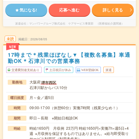
気になる!
応募へ進む
詳しく見る
派遣会社
マンパワーグループ株式会社 ケアサービス事業部 （医療福祉介護関連）
未読
掲載日
2026/08/05
NEW
17時まで＊残業ほぼなし▼【複数名募集】車通
勤OK＊石津川での営業事務
交通費別途支給あり
土日祝日が休み
WEB登録OK
派遣
大阪府
堺市西区
勤務地
石津川駅からバス10分
月～金／週5日
曜日頻度
09:00-17:00（休憩60分）実働7時間（残業少なめ！）
時間
即日～長期 ※開始日相談OK
期間
時給1650円 月収例 23万円 時給1650円×実働7h×週5日×4
時給
週 ※月収例を保証するものではありません。※給与即受取り
サービス利用可（利用条件有）