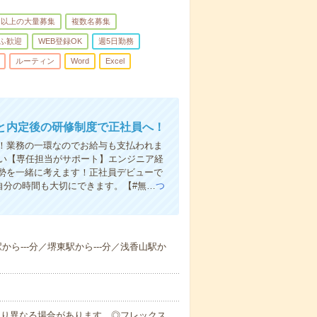
名以上の大量募集
複数名募集
ふ歓迎
WEB登録OK
週5日勤務
ルーティン
Word
Excel
と内定後の研修制度で正社員へ！
！業務の一環なのでお給与も支払われま
さい【専任担当がサポート】エンジニア経
勢を一緒に考えます！正社員デビューで
自分の時間も大切にできます。【#無…
つ
駅から---分／堺東駅から---分／浅香山駅か
により異なる場合があります。◎フレックス