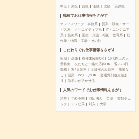
中区
東区
西区
南区
北区
美原区
職種でお仕事情報をさがす
オフィスワーク・事務系
営業・販売・サー
ビス系
クリエイティブ系
IT・エンジニア
系
技術系
医療・介護・福祉・教育系
軽
作業・物流・工場・その他
こだわりでお仕事情報をさがす
短期
単発
職種未経験OK
10名以上の大
量募集
友だちと一緒の応募OK
週2～3日
勤務
週4日勤務
土日祝のみ勤務
残業な
し
副業・WワークOK
交通費別途支給あ
り
語学力が活かせる
人気のワードでお仕事情報をさがす
急募
年齢不問
財団法人
英語
書類チェ
ック
テレビ局
封入
大学