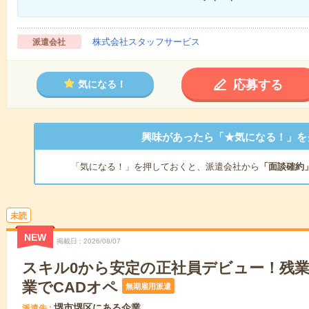
株式会社スタッフサービス
派遣会社
応募する
気になる！
興味があったら「★気になる！」を
「気になる！」を押しておくと、派遣会社から
「面談確約
未読
NEW
掲載日
2026/08/07
スキル0から安定の正社員デビュー！残
業でCADオペ
無期雇用派遣
堺市堺区にある企業
派遣先