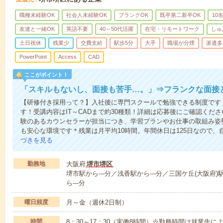
職種未経験OK
社会人未経験OK
ブランクOK
既卒第二新卒OK
10
友達と一緒OK
英語不要
40～50代活躍
在宅・リモートワーク
しゅ
土日祝休
残業少
交費支給
駅歩5分
大手
職場が分煙
派遣多
PowerPoint
Access
CAD
ここがポイント！
「スキルもないし、面接も苦手…。」⇒フランクな面接
【研修付き採用って？】入社後に専門スクールで勉強できる制度です
す！受講内容はIT～CADまで約30種類！詳細は応募後にご確認くだ
験のあるカウンセラーが担当につき、学習プランやお仕事の取組み姿
も安心な環境です＊残業は月平均10時間。年間休日は125日なので、
づきを見る
勤務地
大阪府
堺市堺区
堺市駅から---分／浅香駅から---分／三国ケ丘(大阪府)
ら---分
曜日頻度
月～金（週休2日制）
時間
8：30～17：30（実働8時間）※勤務時間は就業先