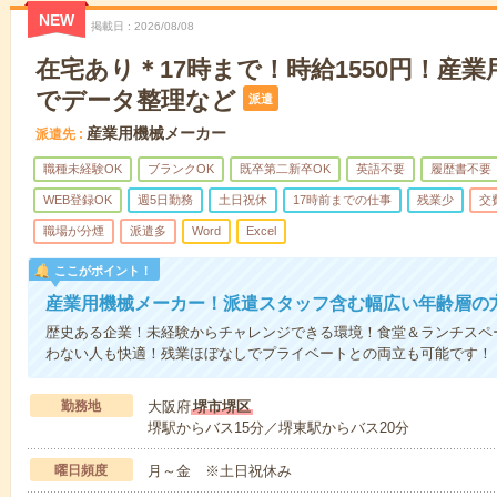
NEW
掲載日
2026/08/08
在宅あり＊17時まで！時給1550円！産
でデータ整理など
派遣
産業用機械メーカー
派遣先
職種未経験OK
ブランクOK
既卒第二新卒OK
英語不要
履歴書不要
WEB登録OK
週5日勤務
土日祝休
17時前までの仕事
残業少
交
職場が分煙
派遣多
Word
Excel
ここがポイント！
産業用機械メーカー！派遣スタッフ含む幅広い年齢層の
歴史ある企業！未経験からチャレンジできる環境！食堂＆ランチスペ
わない人も快適！残業ほぼなしでプライベートとの両立も可能です！
勤務地
大阪府
堺市堺区
堺駅からバス15分／堺東駅からバス20分
曜日頻度
月～金 ※土日祝休み