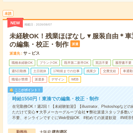
未読
NEW
掲載日
2026/08/07
未経験OK！残業ほぼなし▼服装自由＊車
の編集・校正・制作
派遣
サ－ビス
派遣先
職種未経験OK
ブランクOK
既卒第二新卒OK
英語不要
履歴書不要
週5日勤務
土日祝休
17時前までの仕事
残業少
交費支給
車通勤
職場が禁煙
派遣多
デザイン
WEB
ここがポイント！
時給1550円！東湊での編集・校正・制作
在宅勤務OK！週2回！【未経験歓迎】【illustrator、Photosho
ただけて安心▼大手メーカーグループ会社▼弊社派遣スタッフ多数い
不要、オンラインですぐにWeb登録OK #初めての派遣歓迎 #WEB
勤務地
大阪府
堺市堺区