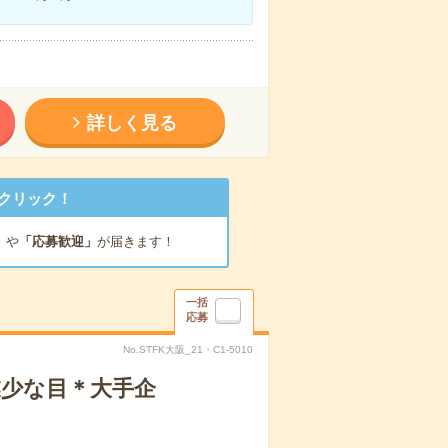
詳しく見る
クリック！
」
や
「応募歓迎」
が届きます！
一括
応募
No.STFK大阪_21・C1-5010
業少な目＊大手企