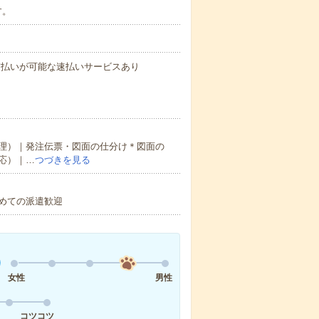
す。
与の前払いが可能な速払いサービスあり
理）｜発注伝票・図面の仕分け＊図面の
応）｜…
つづきを見る
初めての派遣歓迎
女性
男性
コツコツ