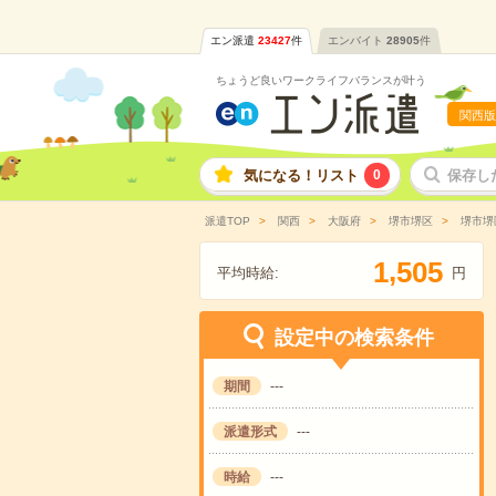
エン派遣
23427
件
エンバイト
28905
件
ちょうど良いワークライフバランスが叶う
関西版
気になる！リスト
0
保存し
派遣TOP
関西
大阪府
堺市堺区
堺市堺
,
1
5
0
5
平均時給:
円
設定中の検索条件
期間
---
派遣形式
---
時給
---