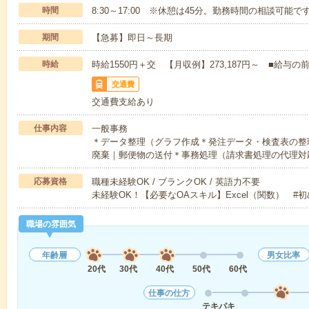
時間
8:30～17:00 ※休憩は45分。勤務時間の相談可能で
期間
【急募】即日～長期
時給
時給1550円＋交 【月収例】273,187円～ ■給
交通費
交通費支給あり
仕事内容
一般事務
＊データ整理（グラフ作成＊発注データ・検査表の整
廃棄｜郵便物の送付＊事務処理（請求書処理の代理対
応募資格
職種未経験OK / ブランクOK / 英語力不要
未経験OK！【必要なOAスキル】Excel（関数） #
職場の雰囲気
年齢層
男女比率
20代
30代
40代
50代
60代
仕事の仕方
テキパキ