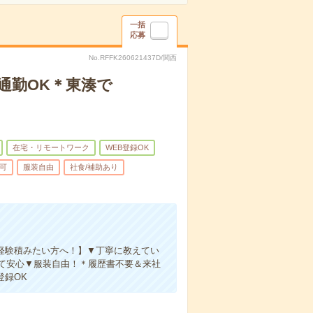
一括
応募
No.RFFK260621437D/関西
通勤OK＊東湊で
在宅・リモートワーク
WEB登録OK
可
服装自由
社食/補助あり
pなどの経験積みたい方へ！】▼丁寧に教えてい
て安心▼服装自由！＊履歴書不要＆来社
登録OK