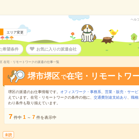
ヘル
エリア変更
た希望条件
お気に入りの派遣会社
区 在宅・リモートワークの派遣の仕事一覧
堺市堺区
在宅・リモートワ
で
堺区の派遣のお仕事情報です。
オフィスワーク・事務系
、
営業・販売・サービ
えています。在宅・リモートワークの条件の他に、
交通費別途支給あり
、
職種
わり条件も取り揃えています。
7
1
7
件中
～
件を表示中
未読