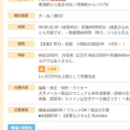
東湊駅から徒歩10分／堺東駅からバス7分
曜日頻度
月～金／週5日
時間
09:00-16:30（休憩45分）実働6時間45分（残
とも可能です。・勤務開始時間 08:0…
つづきを見る
期間
【急募】即日～長期 ※開始日相談OK ※8月～！
時給
時給1550円 月収例 21万円 時給1550円×実働6h4
ものではありません。
交通費
1ヶ月3万円を上限として実費支給
仕事内容
編集・校正・制作・ライター
大手メーカー製品のマニュアル本作成業務・原稿の元
画像、図面等）※メインは文字データ修正です！＊未
応募資格
職種未経験OK / ブランクOK / 英語力不要
■未経験OK！【必要なスキル】Illustrator
職場の雰囲気