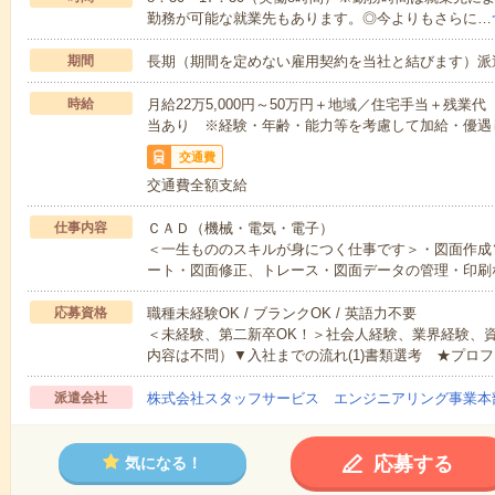
勤務が可能な就業先もあります。◎今よりもさらに…
期間
長期（期間を定めない雇用契約を当社と結びます）派
時給
月給22万5,000円～50万円＋地域／住宅手当＋残
当あり ※経験・年齢・能力等を考慮して加給・優遇
交通費
交通費全額支給
仕事内容
ＣＡＤ（機械・電気・電子）
＜一生もののスキルが身につく仕事です＞・図面作成
ート・図面修正、トレース・図面データの管理・印刷
応募資格
職種未経験OK / ブランクOK / 英語力不要
＜未経験、第二新卒OK！＞社会人経験、業界経験、
内容は不問）▼入社までの流れ(1)書類選考 ★プロフ
派遣会社
株式会社スタッフサービス エンジニアリング事業本
応募する
気になる！