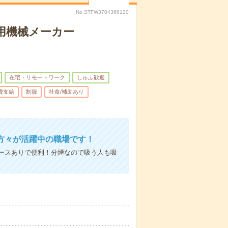
No.STFW3704368130
業用機械メーカー
在宅・リモートワーク
しゅふ歓迎
費支給
制服
社食/補助あり
方々が活躍中の職場です！
ースありで便利！分煙なので吸う人も吸