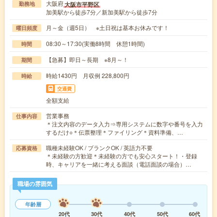
大阪府
大阪市平野区
勤務地
加美駅から徒歩7分／新加美駅から徒歩7分
月～金（週5日） ※土日祝は基本お休みです！
曜日頻度
08:30～17:30(実働8時間 休憩1時間)
時間
【急募】即日～長期 ※8月～！
期間
時給1430円 月収例 228,800円
時給
交通費
全額支給
営業事務
仕事内容
＊注文内容のデータ入力⇒専用システムに数字や番号を入力
するだけ○＊伝票整理＊ファイリング＊資料準備、…
職種未経験OK / ブランクOK / 英語力不要
応募資格
＊未経験の方歓迎＊未経験の方でも安心スタート！・登録
時、キャリアを一緒に考える面談（電話面談の場合）…
職場の雰囲気
年齢層
20代
30代
40代
50代
60代