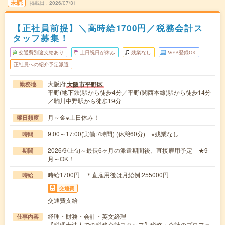
未読
掲載日
2026/07/31
【正社員前提】＼高時給1700円／税務会計ス
タッフ募集！
交通費別途支給あり
土日祝日が休み
残業なし
WEB登録OK
正社員への紹介予定派遣
大阪府
大阪市平野区
勤務地
平野(地下鉄)駅から徒歩4分／平野(関西本線)駅から徒歩14分
／駒川中野駅から徒歩19分
月～金※土日休み！
曜日頻度
9:00～17:00(実働:7時間) (休憩60分) ※残業なし
時間
2026/9/上旬～最長6ヶ月の派遣期間後、直接雇用予定 ★9
期間
月～OK！
時給1700円 ＊直雇用後は月給例:255000円
時給
交通費
交通費支給
経理・財務・会計・英文経理
仕事内容
【税理士法人での税務会計スタッフ】税務・会計のプロフェ