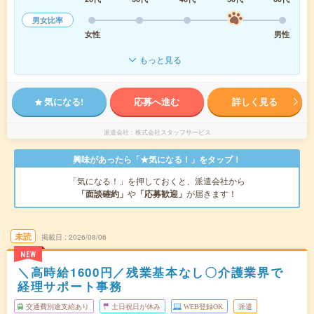
男女比率
女性
男性
もっと見る
気になる!
応募へ進む
詳しく見る
派遣会社
株式会社スタッフサービス
興味があったら「★気になる！」をタップ！
「気になる！」を押しておくと、派遣会社から
「面談確約」
や
「応募歓迎」
が届きます！
未読
掲載日
2026/08/06
NEW
＼高時給1600円／残業基本なし〇介護業界で
経理サポート事務
交通費別途支給あり
土日祝日が休み
WEB登録OK
派遣