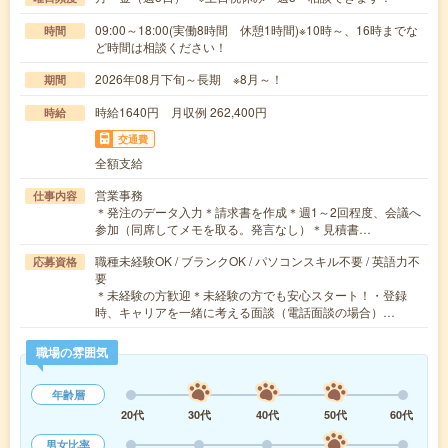
09:00～18:00(実働8時間 休憩1時間)※10時～、16時までな
時間
ど時間は相談ください！
2026年08月下旬～長期 ※8月～！
期間
時給1640円 月収例 262,400円
時給
交通費
全額支給
営業事務
仕事内容
＊発注のデータ入力＊請求書を作成＊週1～2回程度、会議へ
参加（同席してメモを取る。発言なし）＊見積書…
職種未経験OK / ブランクOK / パソコンスキル不要 / 英語力不
応募資格
要
＊未経験の方歓迎＊未経験の方でも安心スタート！・登録
時、キャリアを一緒に考える面談（電話面談の場合）…
職場の雰囲気
年齢層
20代
30代
40代
50代
60代
男女比率