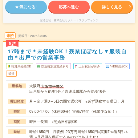
気になる!
応募へ進む
詳しく見る
派遣会社
株式会社リクルートスタッフィング
未読
掲載日
2026/08/05
NEW
17時まで＊未経験OK！残業ほぼなし▼服装自
由＊出戸での営業事務
職種未経験OK
交通費別途支給あり
土日祝日が休み
WEB登録OK
派遣
大阪府
大阪市平野区
勤務地
出戸駅から徒歩1分／喜連瓜破駅から徒歩16分
月～金／週3～5日の間で選択可 ※必ず勤務する曜日：月
曜日頻度
09:00-17:00（休憩60分）実働7時間（残業少なめ！）
時間
即日～長期 ※開始日相談OK
期間
時給1650円 月収例 23万円 時給1650円×実働7h×週5日×4
時給
週 ※月収例を保証するものではありません。