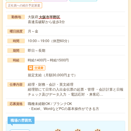
正社員への紹介予定派遣
大阪府
大阪市平野区
勤務地
喜連瓜破駅から徒歩3分
月～金
曜日頻度
10:00～19:00（休憩60分）
時間
即日～長期
期間
時給1400円～時給1500円
時給
交通費
規定支給（月額30,000円まで）
経理・財務・会計・英文経理
仕事内容
経理部にて日常の入出金伝票の起票・管理 ・会計計算と日報
チェック及びデータ入力 ・電話応対 ・来客応…
職種未経験OK / ブランクOK
応募資格
・Excel、WordなどPCの基本操作ができる方
職場の雰囲気