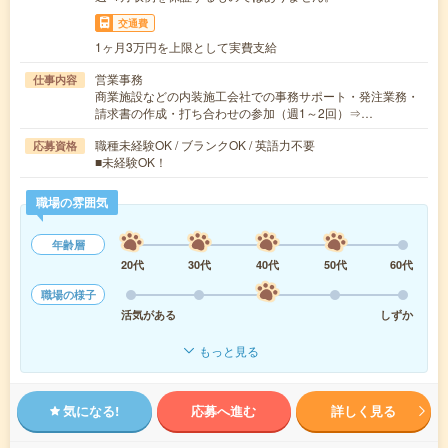
交通費
1ヶ月3万円を上限として実費支給
営業事務
仕事内容
商業施設などの内装施工会社での事務サポート・発注業務・
請求書の作成・打ち合わせの参加（週1～2回）⇒…
職種未経験OK / ブランクOK / 英語力不要
応募資格
■未経験OK！
職場の雰囲気
年齢層
20代
30代
40代
50代
60代
職場の様子
活気がある
しずか
もっと見る
気になる!
応募へ進む
詳しく見る