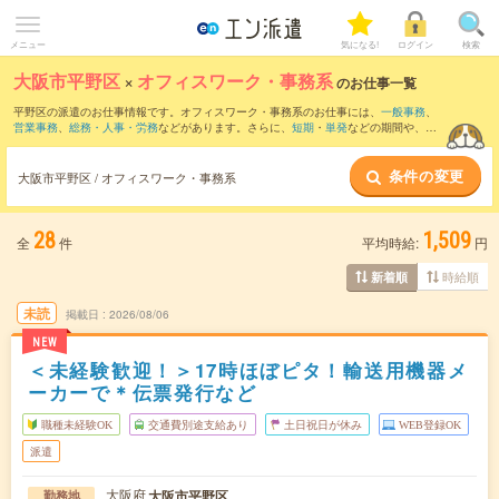
メニュー
気になる!
ログイン
検索
大阪市平野区
×
オフィスワーク・事務系
のお仕事一覧
平野区の派遣のお仕事情報です。オフィスワーク・事務系のお仕事には、
一般事務
、
営業事務
、
総務・人事・労務
などがあります。さらに、
短期
・
単発
などの期間や、
職
種未経験OK
などのこだわり条件で絞り込んでいただけます。
条件の変更
大阪市平野区 / オフィスワーク・事務系
28
1,509
全
件
平均時給:
円
時給順
新着順
未読
掲載日
2026/08/06
NEW
＜未経験歓迎！＞17時ほぼピタ！輸送用機器メ
ーカーで＊伝票発行など
職種未経験OK
交通費別途支給あり
土日祝日が休み
WEB登録OK
派遣
大阪府
大阪市平野区
勤務地