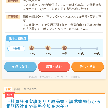
その他事務系
仕事内容
＼水道管バルブの製造工場内での一般事務募集！／営業担当
をサポートしながら、顧客対応や書類作成を行うお…
職種未経験OK / ブランクOK / パソコンスキル不要 / 英語力不
応募資格
要
＜未経験OK！＞＃学歴不問＃髪色・髪型自由！○応募後の流
れ「応募する」ボタンをクリック↓メールにてw…
職場の雰囲気
年齢層
20代
30代
40代
50代
60代
気になる!
応募へ進む
詳しく見る
派遣会社
株式会社ウィルオブ・ワーク FO事業部
未読
掲載日
2026/08/05
NEW
正社員登用実績あり＊納品書・請求書発行から
電話応対まで事務全般をお任せ