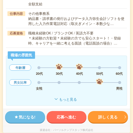
全額支給
その他事務系
仕事内容
納品書・請求書の発行およびデータ入力弥生会計ソフトを使
用した入力作業電話対応（取次ぎメイン・本数少な…
職種未経験OK / ブランクOK / 英語力不要
応募資格
＊未経験の方歓迎＊未経験の方でも安心スタート！・登録
時、キャリアを一緒に考える面談（電話面談の場合）…
職場の雰囲気
年齢層
20代
30代
40代
50代
60代
男女比率
女性
男性
もっと見る
気になる!
応募へ進む
詳しく見る
派遣会社
パーソルテンプスタッフ株式会社