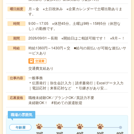
月～金 ※土日祝休み ※企業カレンダーで土曜出勤ありま
曜日頻度
す。
9:00～17:05 ※休憩45分。土曜は9時～15時5分（休憩な
時間
し）の勤務です。
2026/09/01～長期 ※開始日はご相談可能です！ ※9月～！
期間
時給1360円～1430円＋交 ■給与の前払いが可能な速払いサ
時給
ービスあり
交通費
交通費支給あり
一般事務
仕事内容
＊伝票発行｜弥生会計入力｜請求書発行｜Excelデータ入力
｜電話応対｜来客応対など ＊引継ぎがあり安…
職種未経験OK / ブランクOK / 英語力不要
応募資格
未経験OK！ #初めての派遣歓迎
職場の雰囲気
年齢層
20代
30代
40代
50代
60代