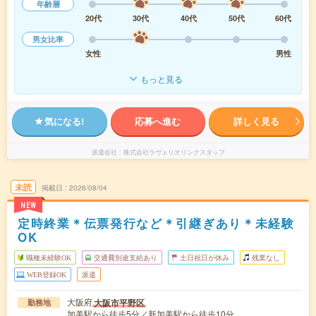
年齢層
20代
30代
40代
50代
60代
男女比率
女性
男性
もっと見る
気になる!
応募へ進む
詳しく見る
派遣会社
株式会社ラヴェリオリンクスタッフ
未読
掲載日
2026/08/04
NEW
定時終業＊伝票発行など＊引継ぎあり＊未経験
OK
職種未経験OK
交通費別途支給あり
土日祝日が休み
残業なし
WEB登録OK
派遣
大阪府
大阪市平野区
勤務地
加美駅から徒歩5分／新加美駅から徒歩10分