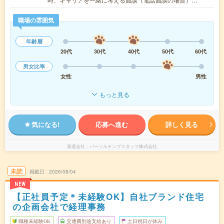
職場の雰囲気
年齢層
20代
30代
40代
50代
60代
男女比率
女性
男性
もっと見る
気になる!
応募へ進む
詳しく見る
派遣会社
パーソルテンプスタッフ株式会社
未読
掲載日
2026/08/04
NEW
【正社員予定＊未経験OK】自社ブランド住宅
の企画会社で経理事務
職種未経験OK
交通費別途支給あり
土日祝日が休み