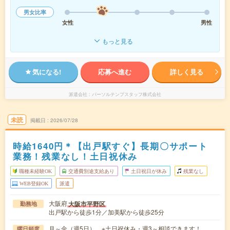
男女比率
女性
男性
もっと見る
気になる!
応募へ進む
詳しく見る
派遣会社
パーソルテンプスタッフ株式会社
未読
掲載日
2026/07/28
時給1640円＊【出戸駅すぐ】長期〇サポート
業務！残業なし！土日祝休み
職種未経験OK
交通費別途支給あり
土日祝日が休み
残業なし
WEB登録OK
派遣
大阪府
大阪市平野区
勤務地
出戸駅から徒歩1分／加美駅から徒歩25分
月～金（週5日） ※土日祝休み・週3～相談できます！
曜日頻度