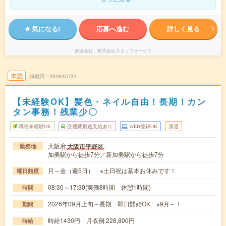
気になる!
応募へ進む
詳しく見る
派遣会社
株式会社スタッフサービス
未読
掲載日
2026/07/31
【未経験OK】髪色・ネイル自由！長期！カン
タン事務！残業少〇
職種未経験OK
交通費別途支給あり
WEB登録OK
派遣
大阪府
大阪市平野区
勤務地
加美駅から徒歩7分／新加美駅から徒歩7分
月～金（週5日） ※土日祝は基本お休みです！
曜日頻度
08:30～17:30(実働8時間 休憩1時間)
時間
2026年09月上旬～長期 即日開始OK ※9月～！
期間
時給1430円 月収例 228,800円
時給