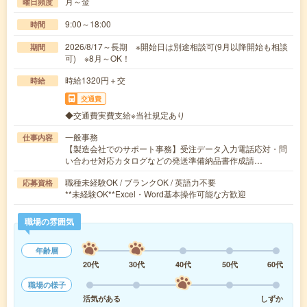
月～金
曜日頻度
9:00～18:00
時間
2026/8/17～長期 ※開始日は別途相談可(9月以降開始も相談
期間
可) ※8月～OK！
時給1320円＋交
時給
交通費
◆交通費実費支給※当社規定あり
一般事務
仕事内容
【製造会社でのサポート事務】受注データ入力電話応対・問
い合わせ対応カタログなどの発送準備納品書作成請…
職種未経験OK / ブランクOK / 英語力不要
応募資格
**未経験OK**Excel・Word基本操作可能な方歓迎
職場の雰囲気
年齢層
20代
30代
40代
50代
60代
職場の様子
活気がある
しずか