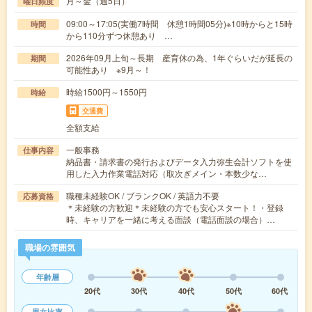
月～金（週5日）
曜日頻度
09:00～17:05(実働7時間 休憩1時間05分)※10時からと15時
時間
から110分ずつ休憩あり …
2026年09月上旬～長期 産育休の為、1年ぐらいだが延長の
期間
可能性あり ※9月～！
時給1500円～1550円
時給
交通費
全額支給
一般事務
仕事内容
納品書・請求書の発行およびデータ入力弥生会計ソフトを使
用した入力作業電話対応（取次ぎメイン・本数少な…
職種未経験OK / ブランクOK / 英語力不要
応募資格
＊未経験の方歓迎＊未経験の方でも安心スタート！・登録
時、キャリアを一緒に考える面談（電話面談の場合）…
職場の雰囲気
年齢層
20代
30代
40代
50代
60代
男女比率