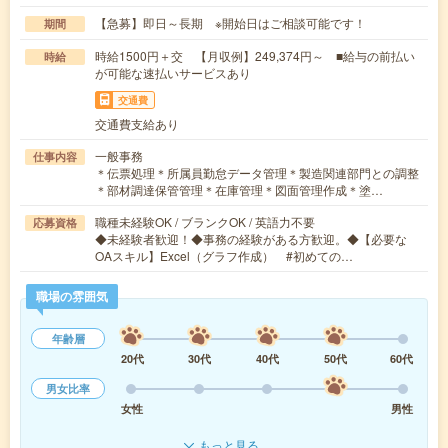
【急募】即日～長期 ※開始日はご相談可能です！
期間
時給1500円＋交 【月収例】249,374円～ ■給与の前払い
時給
が可能な速払いサービスあり
交通費
交通費支給あり
一般事務
仕事内容
＊伝票処理＊所属員勤怠データ管理＊製造関連部門との調整
＊部材調達保管管理＊在庫管理＊図面管理作成＊塗…
職種未経験OK / ブランクOK / 英語力不要
応募資格
◆未経験者歓迎！◆事務の経験がある方歓迎。◆【必要な
OAスキル】Excel（グラフ作成） #初めての…
職場の雰囲気
年齢層
20代
30代
40代
50代
60代
男女比率
女性
男性
もっと見る