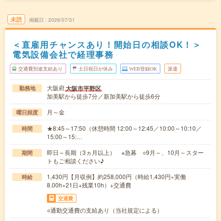
未読
掲載日
2026/07/31
＜直雇用チャンスあり！開始日の相談OK！＞
電気設備会社で経理事務
交通費別途支給あり
土日祝日が休み
WEB登録OK
派遣
大阪府
大阪市平野区
勤務地
加美駅から徒歩7分／新加美駅から徒歩6分
月～金
曜日頻度
★8:45～17:50（休憩時間 12:00～12:45／10:00～10:10／
時間
15:00～15:…
即日～長期（3ヵ月以上） ※急募 ○9月～、10月～スター
期間
トもご相談ください♪
1,430円【月収例】約258,000円（時給1,430円×実働
時給
8.00h×21日+残業10h）+交通費
交通費
○通勤交通費の支給あり（当社規定による）