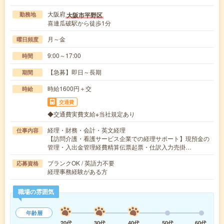
大阪府
大阪市平野区
勤務地
喜連瓜破駅から徒歩1分
月～金
曜日頻度
9:00～17:00
時間
【急募】即日～長期
期間
時給1600円＋交
時給
交通費
◆交通費実費支給※当社規定あり
経理・財務・会計・英文経理
仕事内容
【訪問介護・看護サービス企業での経理サポート】現預金の
管理・入出金管理経費精算伝票起票・仕訳入力売掛…
ブランクOK / 英語力不要
応募資格
経理事務経験がある方
職場の雰囲気
年齢層
20代
30代
40代
50代
60代