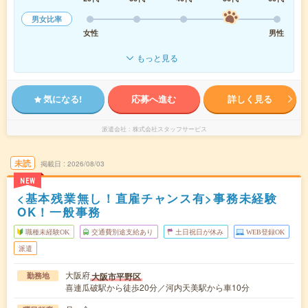
男女比率
女性
男性
もっと見る
気になる!
応募へ進む
詳しく見る
派遣会社
株式会社スタッフサービス
未読
掲載日
2026/08/03
NEW
<基本残業無し！直雇チャンス有>事務未経験
OK！一般事務
職種未経験OK
交通費別途支給あり
土日祝日が休み
WEB登録OK
派遣
大阪府
大阪市平野区
勤務地
喜連瓜破駅から徒歩20分／河内天美駅から車10分