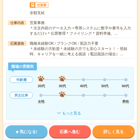
交通費
全額支給
営業事務
仕事内容
＊注文内容のデータ入力⇒専用システムに数字や番号を入力
するだけ○＊伝票整理＊ファイリング＊資料準備、…
職種未経験OK / ブランクOK / 英語力不要
応募資格
＊未経験の方歓迎＊未経験の方でも安心スタート！・登録
時、キャリアを一緒に考える面談（電話面談の場合）…
職場の雰囲気
年齢層
20代
30代
40代
50代
60代
男女比率
女性
男性
もっと見る
気になる!
応募へ進む
詳しく見る