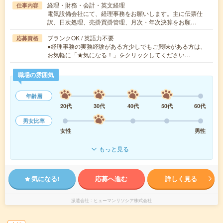
経理・財務・会計・英文経理
仕事内容
電気設備会社にて、経理事務をお願いします。主に伝票仕
訳、日次処理、売掛買掛管理、月次・年次決算をお願…
ブランクOK / 英語力不要
応募資格
●経理事務の実務経験がある方少しでもご興味がある方は、
お気軽に「★気になる！」をクリックしてください…
職場の雰囲気
年齢層
20代
30代
40代
50代
60代
男女比率
女性
男性
もっと見る
気になる!
応募へ進む
詳しく見る
派遣会社
ヒューマンリソシア株式会社