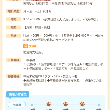
南巽駅から徒歩7分／平野(関西本線)駅から徒歩20分
月～金 ※土日祝休み
曜日頻度
9:00～17:00 ※残業はほとんどありません。※休憩60分。
時間
【急募】即日～長期
期間
時給1450円～1500円＋交 【月収例】203,000円～ ■給与
時給
の前払いが可能な速払いサービスあり
交通費
交通費支給あり
一般事務
仕事内容
＊伝票発行＊請求書処理＊車データ打ち込み＊書類作成サポ
ート保険業務サポート＊電話応対・来客対応など
職種未経験OK / ブランクOK / 英語力不要
応募資格
◆未経験者歓迎！◆事務経験がある方歓迎。 #初めての派
遣歓迎
職場の雰囲気
年齢層
20代
30代
40代
50代
60代