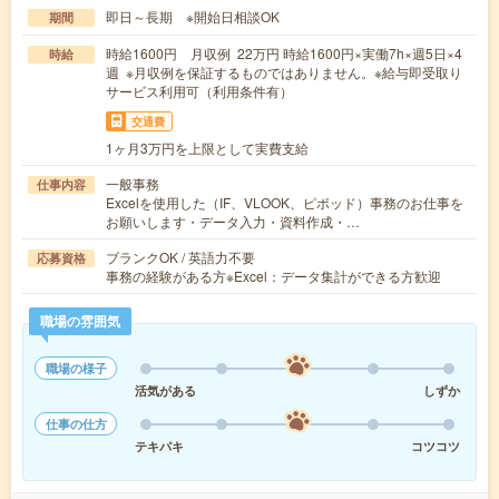
即日～長期 ※開始日相談OK
期間
時給1600円 月収例 22万円 時給1600円×実働7h×週5日×4
時給
週 ※月収例を保証するものではありません。※給与即受取り
サービス利用可（利用条件有）
交通費
1ヶ月3万円を上限として実費支給
一般事務
仕事内容
Excelを使用した（IF、VLOOK、ピポッド）事務のお仕事を
お願いします・データ入力・資料作成・…
ブランクOK / 英語力不要
応募資格
事務の経験がある方※Excel：データ集計ができる方歓迎
職場の雰囲気
職場の様子
活気がある
しずか
仕事の仕方
テキパキ
コツコツ