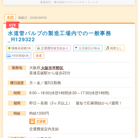
派遣会社
株式会社リクルートスタッフィング
未読
掲載日
2026/08/05
NEW
水道管バルブの製造工場内での一般事務
_H129322
職種未経験OK
交通費別途支給あり
土日祝日が休み
残業なし
WEB登録OK
派遣
大阪府
大阪市平野区
勤務地
喜連瓜破駅から徒歩22分
月～金／週5日勤務
曜日頻度
9:00～18:00(休憩1時間)8:30～17:30(休憩1時間)
時間
即日～長期（3ヶ月以上） 最短で応募開始から1週間！
期間
時給1330円
時給
交通費
交通費規定内支給