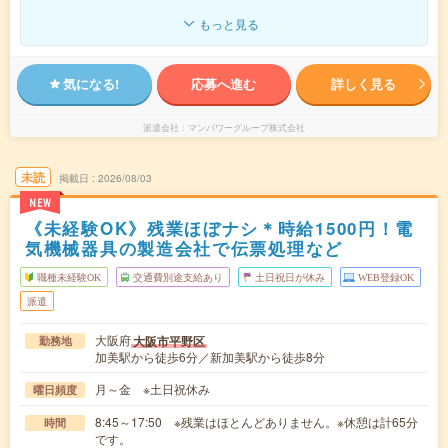
もっと見る
気になる!
応募へ進む
詳しく見る
派遣会社
マンパワーグループ株式会社
未読
掲載日
2026/08/03
NEW
《未経験OK》残業ほぼナシ＊時給1500円！電
気機械器具の製造会社で伝票処理など
職種未経験OK
交通費別途支給あり
土日祝日が休み
WEB登録OK
派遣
大阪府
大阪市平野区
勤務地
加美駅から徒歩6分／新加美駅から徒歩8分
月～金 ※土日祝休み
曜日頻度
8:45～17:50 ※残業はほとんどありません。※休憩は計65分
時間
です。