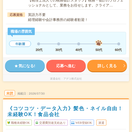
ッショナルとして、業務をお任せします。クライア…
英語力不要
応募資格
経理経験や会計事務所の経験者歓迎！
職場の雰囲気
年齢層
20代
30代
40代
50代
60代
気になる!
応募へ進む
詳しく見る
派遣会社
アデコ株式会社
未読
掲載日
2026/07/30
《コツコツ・データ入力》髪色・ネイル自由！
未経験OK！食品会社
職種未経験OK
交通費別途支給あり
WEB登録OK
派遣