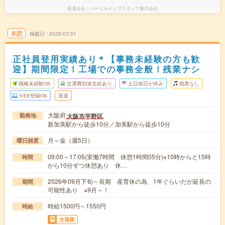
派遣会社
パーソルテンプスタッフ株式会社
未読
掲載日
2026/07/31
正社員登用実績あり＊【事務未経験の方も歓
迎】期間限定！工場での事務全般！残業ナシ
職種未経験OK
交通費別途支給あり
土日祝日が休み
残業なし
WEB登録OK
派遣
大阪府
大阪市平野区
勤務地
新加美駅から徒歩10分／加美駅から徒歩10分
月～金（週5日）
曜日頻度
09:00～17:05(実働7時間 休憩1時間05分)※10時からと15時
時間
から10分ずつ休憩あり 休…
2026年09月下旬～長期 産育休の為、1年ぐらいだが延長の
期間
可能性あり ※9月～！
時給1500円～1550円
時給
交通費