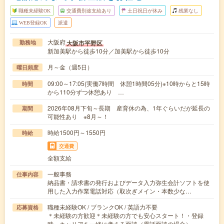
職種未経験OK
交通費別途支給あり
土日祝日が休み
残業なし
WEB登録OK
派遣
大阪府
大阪市平野区
勤務地
新加美駅から徒歩10分／加美駅から徒歩10分
月～金（週5日）
曜日頻度
09:00～17:05(実働7時間 休憩1時間05分)※10時からと15時
時間
から110分ずつ休憩あり …
2026年08月下旬～長期 産育休の為、1年ぐらいだが延長の
期間
可能性あり ※8月～！
時給1500円～1550円
時給
交通費
全額支給
一般事務
仕事内容
納品書・請求書の発行およびデータ入力弥生会計ソフトを使
用した入力作業電話対応（取次ぎメイン・本数少な…
職種未経験OK / ブランクOK / 英語力不要
応募資格
＊未経験の方歓迎＊未経験の方でも安心スタート！・登録
時、キャリアを一緒に考える面談（電話面談の場合）…