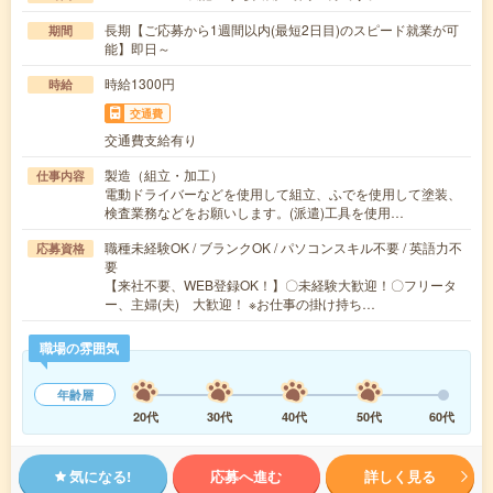
長期【ご応募から1週間以内(最短2日目)のスピード就業が可
期間
能】即日～
時給1300円
時給
交通費
交通費支給有り
製造（組立・加工）
仕事内容
電動ドライバーなどを使用して組立、ふでを使用して塗装、
検査業務などをお願いします。(派遣)工具を使用…
職種未経験OK / ブランクOK / パソコンスキル不要 / 英語力不
応募資格
要
【来社不要、WEB登録OK！】〇未経験大歓迎！〇フリータ
ー、主婦(夫) 大歓迎！ ※お仕事の掛け持ち…
職場の雰囲気
年齢層
20代
30代
40代
50代
60代
気になる!
応募へ進む
詳しく見る