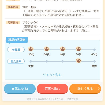
通訳・翻訳
仕事内容
《 海外工場からの問い合わせ対応 》==主な業務==・海外
工場からのシステム不具合に対する問い合わせ…
ブランクOK
応募資格
《応募資格》・メーカーでの通訳経験・夜勤含むシフト勤務
が可能な方少しでもご興味があれば、まずは「気に…
職場の雰囲気
年齢層
20代
30代
40代
50代
60代
男女比率
女性
男性
もっと見る
気になる!
応募へ進む
詳しく見る
派遣会社
株式会社メイテックキャスト 大阪営業所