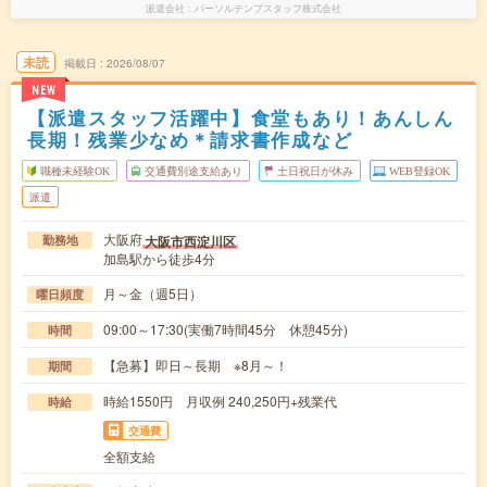
派遣会社
パーソルテンプスタッフ株式会社
未読
掲載日
2026/08/07
NEW
【派遣スタッフ活躍中】食堂もあり！あんしん
長期！残業少なめ＊請求書作成など
職種未経験OK
交通費別途支給あり
土日祝日が休み
WEB登録OK
派遣
大阪府
大阪市西淀川区
勤務地
加島駅から徒歩4分
月～金（週5日）
曜日頻度
09:00～17:30(実働7時間45分 休憩45分)
時間
【急募】即日～長期 ※8月～！
期間
時給1550円 月収例 240,250円+残業代
時給
交通費
全額支給