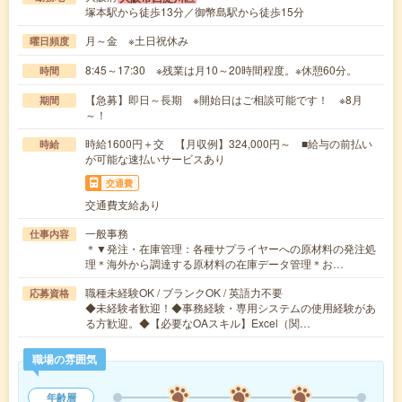
塚本駅から徒歩13分／御幣島駅から徒歩15分
月～金 ※土日祝休み
曜日頻度
8:45～17:30 ※残業は月10～20時間程度。※休憩60分。
時間
【急募】即日～長期 ※開始日はご相談可能です！ ※8月
期間
～！
時給1600円＋交 【月収例】324,000円～ ■給与の前払い
時給
が可能な速払いサービスあり
交通費
交通費支給あり
一般事務
仕事内容
＊▼発注・在庫管理：各種サプライヤーへの原材料の発注処
理＊海外から調達する原材料の在庫データ管理＊お…
職種未経験OK / ブランクOK / 英語力不要
応募資格
◆未経験者歓迎！◆事務経験・専用システムの使用経験があ
る方歓迎。◆【必要なOAスキル】Excel（関…
職場の雰囲気
年齢層