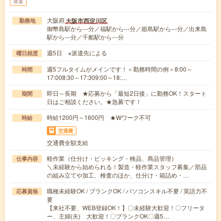
派遣
大阪府
大阪市西淀川区
勤務地
御幣島駅から---分／福駅から---分／姫島駅から---分／出来島
駅から---分／千船駅から---分
週5日 ※派遣先による
曜日頻度
週5フルタイムがメインです！＜勤務時間の例＞8:00～
時間
17:008:30～17:309:00～18:…
即日～長期 ★応募から「最短2日後」に勤務OK！スタート
期間
日はご相談ください。★急募です！
時給1200円～1600円 ★Wワーク不可
時給
交通費
交通費全額支給
軽作業（仕分け・ピッキング・検品、商品管理）
仕事内容
＼未経験から始められる！製造・軽作業スタッフ募集／部品
の組み立てや加工、検査のほか、仕分け・箱詰め・…
職種未経験OK / ブランクOK / パソコンスキル不要 / 英語力不
応募資格
要
【来社不要、WEB登録OK！】〇未経験大歓迎！〇フリータ
ー、主婦(夫) 大歓迎！〇ブランクOK〇週5…