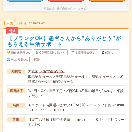
派遣会社
株式会社テクノ・サービス
未読
掲載日
2026/08/07
NEW
【ブランクOK】患者さんから”ありがとう”が
もらえる生活サポート
職種未経験OK
交通費別途支給あり
土日祝日が休み
残業なし
WEB登録OK
派遣
大阪府
大阪市西淀川区
勤務地
姫島駅から---分／御幣島駅から---分／千船駅から---分／出来
島駅から---分／福駅から---分
週4日～OK ※曜日固定の相談OK ※希望の曜日があればご相談
曜日頻度
ください
★スタート時間選べます／1日5時間～OK～シフト例～10:00
時間
～15:0011:00～16:0012…
【現在も積極採用中！急募！】■2カ月～ 8月～、9月スター
期間
トもOK！