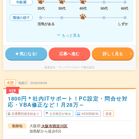
年齢層
20代
30代
40代
50代
60代
職場の様子
活気がある
しずか
もっと見る
気になる!
応募へ進む
詳しく見る
派遣会社
マンパワーグループ株式会社
未読
掲載日
2026/08/06
NEW
1800円＊社内ITサポート！PC設定・問合せ対
応・VBA修正など！月28万～
交通費別途支給あり
土日祝日が休み
WEB登録OK
派遣
大阪府
大阪市西淀川区
勤務地
加島駅から徒歩5分