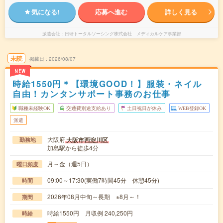
気になる!
応募へ進む
詳しく見る
派遣会社
日研トータルソーシング株式会社 メディカルケア事業部
未読
掲載日
2026/08/07
NEW
時給1550円＊【環境GOOD！】服装・ネイル
自由！カンタンサポート事務のお仕事
職種未経験OK
交通費別途支給あり
土日祝日が休み
WEB登録OK
派遣
大阪府
大阪市西淀川区
勤務地
加島駅から徒歩4分
月～金（週5日）
曜日頻度
09:00～17:30(実働7時間45分 休憩45分)
時間
2026年08月中旬～長期 ※8月～！
期間
時給1550円 月収例 240,250円
時給