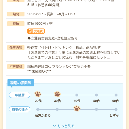
5:15（休憩各60分間）
2026/8/17～長期 ※8月～OK！
期間
時給1600円＋交
時給
交通費
◆交通費実費支給※当社規定あり
軽作業（仕分け・ピッキング・検品、商品管理）
仕事内容
【製造業での作業】＼主に金属製品の製造工程を担当してい
ただきます／おしごとの流れ・材料を機械にセット…
職種未経験OK / ブランクOK / 英語力不要
応募資格
***未経験OK***
職場の雰囲気
年齢層
20代
30代
40代
50代
60代
職場の様子
活気がある
しずか
もっと見る