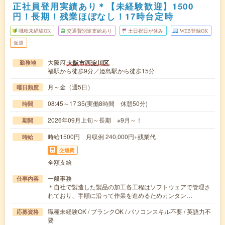
正社員登用実績あり＊【未経験歓迎】1500
円！長期！残業ほぼなし！17時台定時
職種未経験OK
交通費別途支給あり
土日祝日が休み
WEB登録OK
派遣
大阪府
大阪市西淀川区
勤務地
福駅から徒歩9分／姫島駅から徒歩15分
月～金（週5日）
曜日頻度
08:45～17:35(実働8時間 休憩50分)
時間
2026年09月上旬～長期 ※9月～！
期間
時給1500円 月収例 240,000円+残業代
時給
交通費
全額支給
一般事務
仕事内容
＊自社で製造した製品の加工各工程はソフトウェアで管理さ
れており、手順に沿って作業を進めるためカンタン…
職種未経験OK / ブランクOK / パソコンスキル不要 / 英語力不
応募資格
要