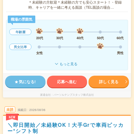
＊未経験の方歓迎＊未経験の方でも安心スタート！・登録
時、キャリアを一緒に考える面談（TEL面談の場合…
職場の雰囲気
年齢層
20代
30代
40代
50代
60代
男女比率
女性
男性
もっと見る
気になる!
応募へ進む
詳しく見る
派遣会社
パーソルテンプスタッフ株式会社
未読
掲載日
2026/08/06
NEW
＼即日開始／未経験OK！大手Grで車両ピッカ
ー*シフト制