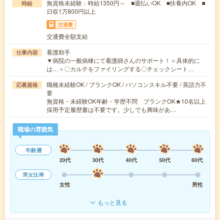
無資格未経験：時給1350円～ ■週払いOK ■扶養内OK ■
時給
日収1万800円以上
交通費
交通費全額支給
看護助手
仕事内容
▼病院の一般病棟にて看護師さんのサポート！＜具体的に
は…＞〇カルテをファイリングする〇チェックシート…
職種未経験OK / ブランクOK / パソコンスキル不要 / 英語力不
応募資格
要
無資格・未経験OK年齢・学歴不問 ブランクOK★10名以上
採用予定履歴書は不要です。少しでも興味があ…
職場の雰囲気
年齢層
20代
30代
40代
50代
60代
男女比率
女性
男性
もっと見る