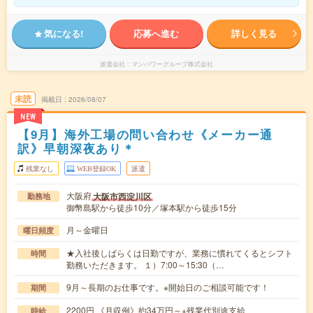
気になる!
応募へ進む
詳しく見る
派遣会社
マンパワーグループ株式会社
未読
掲載日
2026/08/07
NEW
【9月】海外工場の問い合わせ《メーカー通
訳》早朝深夜あり＊
残業なし
WEB登録OK
派遣
大阪府
大阪市西淀川区
勤務地
御幣島駅から徒歩10分／塚本駅から徒歩15分
月～金曜日
曜日頻度
★入社後しばらくは日勤ですが、業務に慣れてくるとシフト
時間
勤務いただきます。 １）7:00～15:30（…
9月～長期のお仕事です。※開始日のご相談可能です！
期間
2200円 《月収例》約34万円～+残業代別途支給
時給