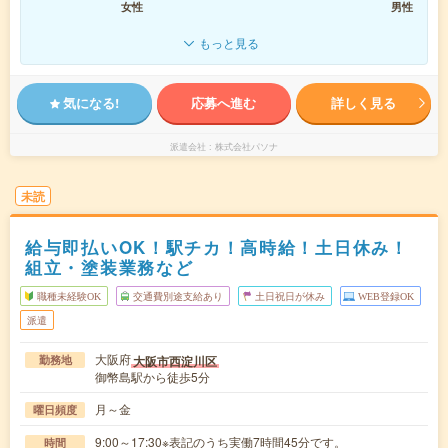
女性
男性
もっと見る
気になる!
応募へ進む
詳しく見る
派遣会社
株式会社パソナ
未読
給与即払いOK！駅チカ！高時給！土日休み！
組立・塗装業務など
職種未経験OK
交通費別途支給あり
土日祝日が休み
WEB登録OK
派遣
大阪府
大阪市西淀川区
勤務地
御幣島駅から徒歩5分
月～金
曜日頻度
9:00～17:30※表記のうち実働7時間45分です。
時間