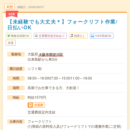
未読
掲載日
2026/08/07
NEW
【未経験でも大丈夫＊】フォークリフト作業/
日払いOK
職種未経験OK
交通費別途支給あり
残業なし
WEB登録OK
派遣
大阪府
大阪市西淀川区
勤務地
出来島駅から車3分
シフト制
曜日頻度
08:00～16:0007:30～15:0011:00～19:00
時間
長期でお仕事できる方、大歓迎！
期間
時給1570円
時給
交通費
交通費規定内支給
フォークリフト
仕事内容
(1)厚紙の原料投入及びフォークリフトでの運搬作業(二交替)