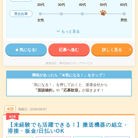
20代
30代
40代
50代
60代
男女比率
女性
男性
もっと見る
気になる!
応募へ進む
詳しく見る
派遣会社
株式会社スタッフサービス
興味があったら「★気になる！」をタップ！
「気になる！」を押しておくと、派遣会社から
「面談確約」
や
「応募歓迎」
が届きます！
未読
掲載日
2026/08/07
NEW
【未経験でも活躍できる！】搬送機器の組立・
溶接・板金/日払いOK