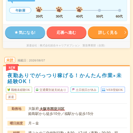
年齢層
20代
30代
40代
50代
60代
気になる!
応募へ進む
詳しく見る
派遣会社
株式会社綜合キャリアオプション 製造事業部（全国）
未読
掲載日
2026/08/07
NEW
夜勤ありでがっつり稼げる！かんたん作業×未
経験OK！
職種未経験OK
交通費別途支給あり
土日祝日が休み
WEB登録OK
派遣
大阪府
大阪市西淀川区
勤務地
姫島駅から徒歩10分／福駅から徒歩15分
月～金
曜日頻度
週ごとの二交代制日勤：8:30～17:15／夜勤：20:30～翌
時間