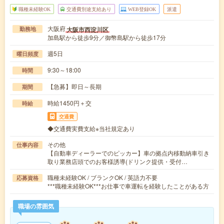
職種未経験OK
交通費別途支給あり
WEB登録OK
派遣
大阪府
大阪市西淀川区
勤務地
加島駅から徒歩9分／御幣島駅から徒歩17分
週5日
曜日頻度
9:30～18:00
時間
【急募】即日～長期
期間
時給1450円＋交
時給
交通費
◆交通費実費支給※当社規定あり
その他
仕事内容
【自動車ディーラーでのピッカー】車の拠点内移動納車引き
取り業務店頭でのお客様誘導(ドリンク提供・受付…
職種未経験OK / ブランクOK / 英語力不要
応募資格
***職種未経験OK***お仕事で車運転を経験したことがある方
職場の雰囲気