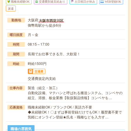
職種未経験OK
交通費別途支給あり
土日祝日が休み
WEB登録OK
派遣
大阪府
大阪市西淀川区
勤務地
御幣島駅から徒歩6分
月～金
曜日頻度
08:15～17:00
時間
長期でお仕事できる方、大歓迎！
期間
時給1500円
時給
交通費
交通費規定内支給
製造（組立・加工）
仕事内容
自動化設備、マテハンと呼ばれる搬送システム、コンベヤの
組立、溶接、板金業務【取扱製品情報】コンベヤを…
職種未経験OK / ブランクOK / 英語力不要
応募資格
◆未経験OK！〇まずは事前登録だけでもOK！履歴書不要で
気軽にオンライン登録★氏名・職種などを入力す…
職場の雰囲気