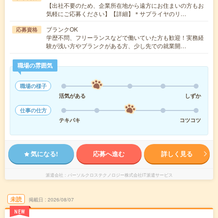
【出社不要のため、企業所在地から遠方にお住まいの方もお
気軽にご応募ください】【詳細】＊サプライヤのリ…
ブランクOK
応募資格
学歴不問、フリーランスなどで働いていた方も歓迎！実務経
験が浅い方やブランクがある方、少し先での就業開…
職場の雰囲気
職場の様子
活気がある
しずか
仕事の仕方
テキパキ
コツコツ
気になる!
応募へ進む
詳しく見る
派遣会社
パーソルクロステクノロジー株式会社IT派遣サービス
未読
掲載日
2026/08/07
NEW