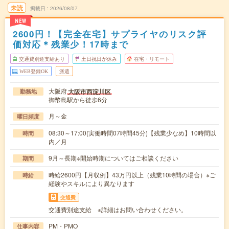
未読
掲載日
2026/08/07
NEW
2600円！【完全在宅】サプライヤのリスク評
価対応＊残業少！17時まで
交通費別途支給あり
土日祝日が休み
在宅・リモート
WEB登録OK
派遣
大阪府
大阪市西淀川区
勤務地
御幣島駅から徒歩6分
月～金
曜日頻度
08:30～17:00(実働時間07時間45分)【残業少なめ】10時間以
時間
内／月
9月～長期※開始時期についてはご相談ください
期間
時給2600円【月収例】43万円以上（残業10時間の場合）※ご
時給
経験やスキルにより異なります
交通費
交通費別途支給 ※詳細はお問い合わせください。
PM・PMO
仕事内容