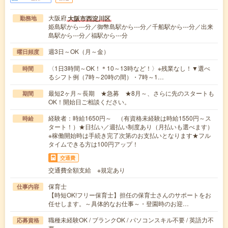
大阪府
大阪市西淀川区
勤務地
姫島駅から---分／御幣島駅から---分／千船駅から---分／出来
島駅から---分／福駅から---分
週3日～OK（月～金）
曜日頻度
〈1日3時間～OK！＊10～13時など！〉※残業なし！▼選べ
時間
るシフト例（7時～20時の間）・7時～1…
最短2ヶ月～長期 ★急募 ★8月～、さらに先のスタートも
期間
OK！開始日ご相談ください。
経験者：時給1650円～ （有資格未経験は時給1550円～ス
時給
タート！）★日払い／週払い制度あり（月払いも選べます）
※稼働開始時は手続き完了次第のお支払いとなります★フル
タイムできる方は100円アップ！
交通費
交通費全額支給 ※規定あり
保育士
仕事内容
【時短OK!フリー保育士】担任の保育士さんのサポートをお
任せします。～具体的なお仕事～・登園時のお迎…
職種未経験OK / ブランクOK / パソコンスキル不要 / 英語力不
応募資格