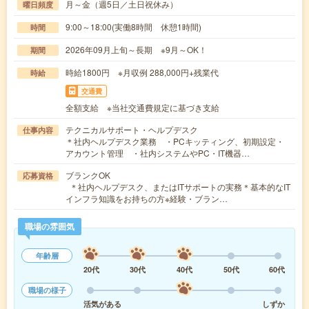
月～金（週5日／土日祝休み）
曜日頻度
9:00～18:00(実働8時間 休憩1時間)
時間
2026年09月上旬～長期 ※9月～OK！
期間
時給1800円 ※月収例 288,000円+残業代
時給
交通費
全額支給 ※当社交通費規定に基づき支給
テクニカルサポート・ヘルプデスク
仕事内容
＊社内ヘルプデスク業務 ・PCキッティング、初期設定・
アカウント管理 ・社内システムやPC・IT機器…
ブランクOK
応募資格
＊社内ヘルプデスク、またはITサポートの実務＊基本的なIT
インフラ知識をお持ちの方※経験・ブラン…
職場の雰囲気
年齢層
20代
30代
40代
50代
60代
職場の様子
活気がある
しずか