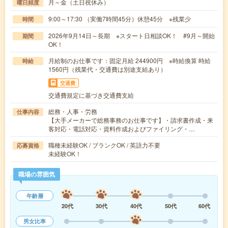
月～金（土日祝休み）
曜日頻度
9:00～17:30 （実働7時間45分）休憩45分 ※残業少
時間
2026年9月14日～長期 ※スタート日相談OK！ #9月～開始
期間
OK！
月給制のお仕事です：固定月給 244900円 ※時給換算 時給
時給
1560円（残業代・交通費は別途支給あり）
交通費
交通費規定に基づき交通費支給
総務・人事・労務
仕事内容
【大手メーカーで総務事務のお仕事です】・請求書作成・来
客対応・電話対応・資料作成およびファイリング・…
職種未経験OK / ブランクOK / 英語力不要
応募資格
未経験OK！
職場の雰囲気
年齢層
20代
30代
40代
50代
60代
男女比率