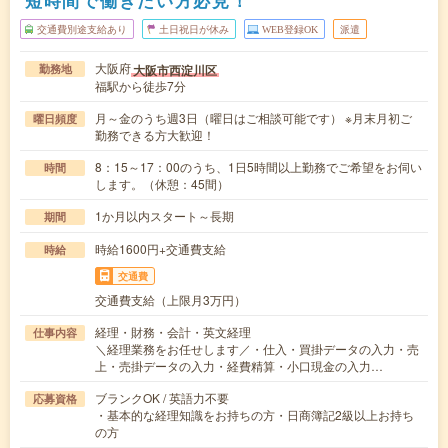
短時間で働きたい方必見！
交通費別途支給あり
土日祝日が休み
WEB登録OK
派遣
大阪府
大阪市西淀川区
勤務地
福駅から徒歩7分
月～金のうち週3日（曜日はご相談可能です） ※月末月初ご
曜日頻度
勤務できる方大歓迎！
8：15～17：00のうち、1日5時間以上勤務でご希望をお伺い
時間
します。（休憩：45間）
1か月以内スタート～長期
期間
時給1600円+交通費支給
時給
交通費
交通費支給（上限月3万円）
経理・財務・会計・英文経理
仕事内容
＼経理業務をお任せします／・仕入・買掛データの入力・売
上・売掛データの入力・経費精算・小口現金の入力…
ブランクOK / 英語力不要
応募資格
・基本的な経理知識をお持ちの方・日商簿記2級以上お持ち
の方