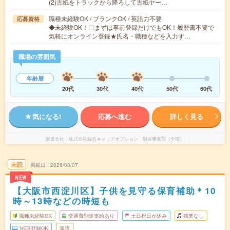
(2)古紙をトラックから降ろして古紙ヤー…
職種未経験OK / ブランクOK / 英語力不要
応募資格
◆未経験OK！〇まずは事前登録だけでもOK！履歴書不要で
気軽にオンライン登録★氏名・職種などを入力す…
職場の雰囲気
年齢層
20代
30代
40代
50代
60代
気になる!
応募へ進む
詳しく見る
派遣会社
株式会社綜合キャリアオプション 製造事業部（全国）
未読
掲載日
2026/08/07
NEW
【大阪市西淀川区】子供を見守る保育補助＊10
時～13時などの時短も
職種未経験OK
交通費別途支給あり
土日祝日が休み
残業なし
WEB登録OK
派遣