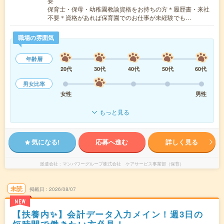
要
保育士・保母・幼稚園教諭資格をお持ちの方＊履歴書・来社
不要＊資格があれば保育園でのお仕事が未経験でも…
職場の雰囲気
年齢層
20代
30代
40代
50代
60代
男女比率
女性
男性
もっと見る
気になる!
応募へ進む
詳しく見る
派遣会社
マンパワーグループ株式会社 ケアサービス事業部（保育）
未読
掲載日
2026/08/07
NEW
【扶養内✨】会計データ入力メイン！週3日の