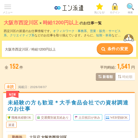
メニュー
気になる!
ログイン
検索
大阪市西淀川区
×
時給1200円以上
のお仕事一覧
西淀川区の派遣のお仕事情報です。
オフィスワーク・事務系
、
営業・販売・サービス
系
、
クリエイティブ系
などのお仕事を取り揃えています。さらに、
短期
・
単発
などの
期間や、
職種未経験OK
などのこだわり条件で絞り込んでいただけます。
条件の変更
大阪市西淀川区 / 時給1200円以上
152
1,541
全
件
平均時給:
円
時給順
新着順
未読
掲載日
2026/08/07
NEW
未経験の方も歓迎＊大手食品会社での資材調達
のお仕事
職種未経験OK
交通費別途支給あり
土日祝日が休み
WEB登録OK
派遣
大阪府
大阪市西淀川区
勤務地