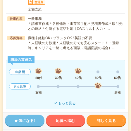
交通費
全額支給
一般事務
仕事内容
＊請求書作成＊各種修理・出荷等手配＊見積書作成＊取引先
との連絡＊付随する電話対応【OAスキル】入力・…
職種未経験OK / ブランクOK / 英語力不要
応募資格
＊未経験の方歓迎＊未経験の方でも安心スタート！・登録
時、キャリアを一緒に考える面談（電話面談の場合）…
職場の雰囲気
年齢層
20代
30代
40代
50代
60代
男女比率
女性
男性
もっと見る
気になる!
応募へ進む
詳しく見る