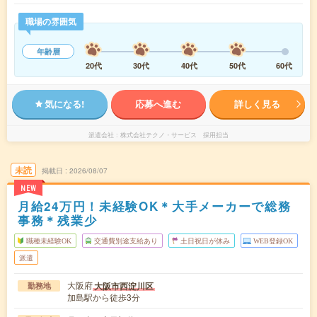
職場の雰囲気
年齢層
20代
30代
40代
50代
60代
気になる!
応募へ進む
詳しく見る
派遣会社
株式会社テクノ・サービス 採用担当
未読
掲載日
2026/08/07
NEW
月給24万円！未経験OK＊大手メーカーで総務
事務＊残業少
職種未経験OK
交通費別途支給あり
土日祝日が休み
WEB登録OK
派遣
大阪府
大阪市西淀川区
勤務地
加島駅から徒歩3分