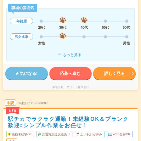
職場の雰囲気
年齢層
20代
30代
40代
50代
60代
男女比率
女性
男性
もっと見る
気になる!
応募へ進む
詳しく見る
派遣会社
アソート株式会社
未読
掲載日
2026/08/07
NEW
駅チカでラクラク通勤！未経験OK＆ブランク
歓迎○シンプル作業をお任せ！
職種未経験OK
交通費別途支給あり
土日祝日が休み
WEB登録OK