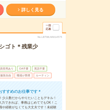
詳しく見る
一括
応募
No.LBTWLHA614575
オシゴト＊残業少
員登用あり
OA不要
英語不要
服装自由
職場が禁煙
ルーティン
おすすめのお仕事です＊
！少人数だからやりたいこともデキル！
入力できれば、事務はじめてでもOK！こ
識や経験がなくても大丈夫です！未経験