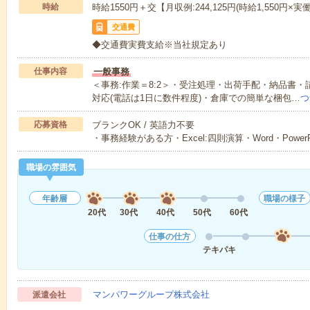
時給
時給1550円＋交【月収例:244,125円(時給1,550円×実
交通費
◆交通費実費支給※当社規定あり
仕事内容
一般事務
＜事務:作業＝8:2＞・受注処理・出荷手配・納品書
対応(電話は1日に数件程度)・倉庫での簡単な梱包…
つ
応募資格
ブランクOK / 英語力不要
・事務経験がある方・Excel:四則演算・Word・PowerP
職場の雰囲気
年齢層
職場の様子
20代
30代
40代
50代
60代
仕事の仕方
テキパキ
マンパワーグループ株式会社
派遣会社