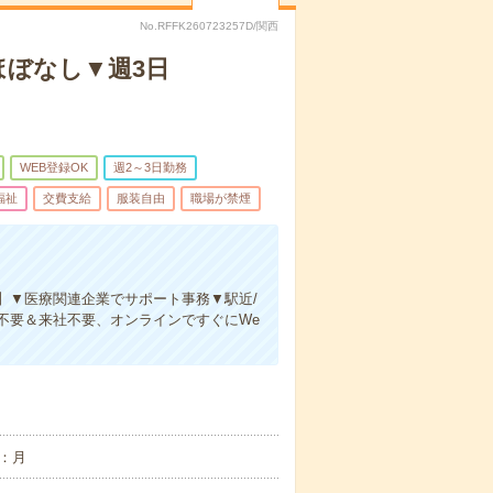
No.RFFK260723257D/関西
ほぼなし▼週3日
WEB登録OK
週2～3日勤務
福祉
交費支給
服装自由
職場が禁煙
】▼医療関連企業でサポート事務▼駅近/
不要＆来社不要、オンラインですぐにWe
：月