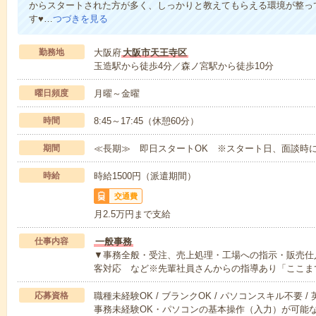
からスタートされた方が多く、しっかりと教えてもらえる環境が整っ
す♥…
つづきを見る
勤務地
大阪府
大阪市天王寺区
玉造駅から徒歩4分／森ノ宮駅から徒歩10分
曜日頻度
月曜～金曜
時間
8:45～17:45（休憩60分）
期間
≪長期≫ 即日スタートOK ※スタート日、面談時に
時給
時給1500円（派遣期間）
交通費
月2.5万円まで支給
仕事内容
一般事務
▼事務全般・受注、売上処理・工場への指示・販売仕
客対応 など※先輩社員さんからの指導あり「ここま
応募資格
職種未経験OK / ブランクOK / パソコンスキル不要 /
事務未経験OK・パソコンの基本操作（入力）が可能