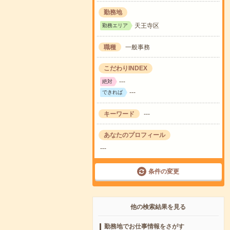
勤務地
天王寺区
勤務エリア
職種
一般事務
こだわりINDEX
---
絶対
---
できれば
キーワード
---
あなたのプロフィール
---
条件の変更
他の検索結果を見る
勤務地でお仕事情報をさがす