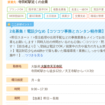
寺田町駅近くの企業
派遣先
ブランクOK
既卒第二新卒OK
複数名募集
友達と一緒OK
英語不要
WEB登録OK
週5日勤務
土日祝休
残業少
交費支給
職場が禁煙
ここがポイント！
2名募集！電話少なめ【コツコツ事務とカンタン軽作業
<即日スタート！>受注処理や出荷手配などの事務業務をメインでお
業もお願いします！同時入社の仲間がいるのも心強い〇コツコツ・黙
す！【担当者より】＼登録は電話でOK／就業中の方や遠方の方もお
ト】電話対応少なめ&静かで落ち着いた職場環境！業務にしっかり集
施中！】…
つづきを見る
勤務地
大阪府
大阪市天王寺区
寺田町駅から徒歩12分／天王寺駅からバス3分
曜日頻度
月～金
時間
9:00～17:30
期間
【急募】即日～長期