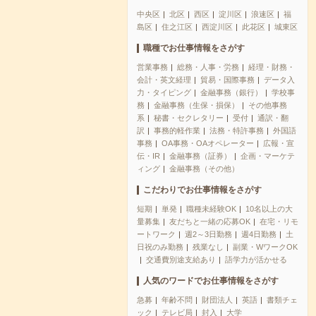
中央区
北区
西区
淀川区
浪速区
福
島区
住之江区
西淀川区
此花区
城東区
職種でお仕事情報をさがす
営業事務
総務・人事・労務
経理・財務・
会計・英文経理
貿易・国際事務
データ入
力・タイピング
金融事務（銀行）
学校事
務
金融事務（生保・損保）
その他事務
系
秘書・セクレタリー
受付
通訳・翻
訳
事務的軽作業
法務・特許事務
外国語
事務
OA事務・OAオペレーター
広報・宣
伝・IR
金融事務（証券）
企画・マーケテ
ィング
金融事務（その他）
こだわりでお仕事情報をさがす
短期
単発
職種未経験OK
10名以上の大
量募集
友だちと一緒の応募OK
在宅・リモ
ートワーク
週2～3日勤務
週4日勤務
土
日祝のみ勤務
残業なし
副業・WワークOK
交通費別途支給あり
語学力が活かせる
人気のワードでお仕事情報をさがす
急募
年齢不問
財団法人
英語
書類チェ
ック
テレビ局
封入
大学