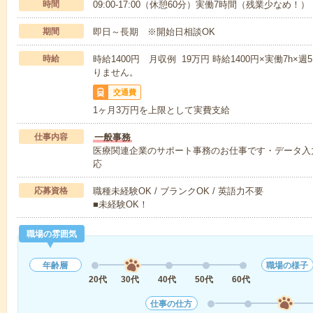
時間
09:00-17:00（休憩60分）実働7時間（残業少なめ！）
期間
即日～長期 ※開始日相談OK
時給
時給1400円 月収例 19万円 時給1400円×実働7h
りません。
交通費
1ヶ月3万円を上限として実費支給
仕事内容
一般事務
医療関連企業のサポート事務のお仕事です・データ入
応
応募資格
職種未経験OK / ブランクOK / 英語力不要
■未経験OK！
職場の雰囲気
年齢層
職場の様子
20代
30代
40代
50代
60代
仕事の仕方