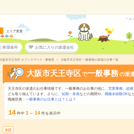
ヘル
エリア変更
た希望条件
お気に入りの派遣会社
大阪市天王寺区 オフィスワーク・事務系
大阪市天王寺区 一般事務の派遣の仕事一覧
大阪市天王寺区
一般事務
で
の派
天王寺区の派遣のお仕事情報です。一般事務のお仕事の他に、
営業事務
、
総務
どを取り揃えています。さらに、
短期
・
単発
などの期間や、
職種未経験OK
な
職種辞典：
一般事務のお仕事とは？とは？
14
1
14
件中
～
件を表示中
未読