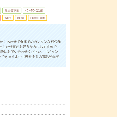
履歴書不要
40～50代活躍
Word
Excel
PowerPoint
】
任せ！あわせて倉庫でのカンタンな梱包作
々した仕事がお好きな方におすすめで
気軽にお問い合わせください。【ポイン
中できますよ〇【来社不要の電話登録実