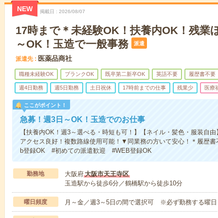
NEW
掲載日
2026/08/07
17時まで＊未経験OK！扶養内OK！残業
～OK！玉造で一般事務
派遣
医薬品商社
派遣先
職種未経験OK
ブランクOK
既卒第二新卒OK
英語不要
履歴書不要
週4日勤務
週5日勤務
土日祝休
17時前までの仕事
残業少
医療
ここがポイント！
急募！週3日～OK！玉造でのお仕事
【扶養内OK！週3～選べる・時短も可！】【ネイル・髪色・服装自由
アクセス良好！複数路線使用可能！▼同業務の方いて安心！＊履歴書
b登録OK #初めての派遣歓迎 #WEB登録OK
勤務地
大阪府
大阪市天王寺区
玉造駅から徒歩6分／鶴橋駅から徒歩10分
曜日頻度
月～金／週3～5日の間で選択可 ※必ず勤務する曜日