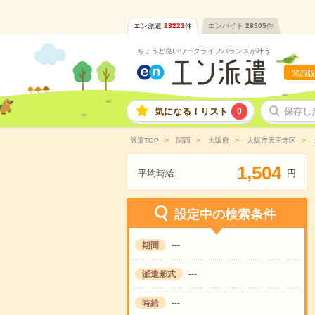
エン派遣
23221
件
エンバイト
28905
件
ちょうど良いワークライフバランスが叶う
関西版
気になる！リスト
0
保存し
派遣TOP
関西
大阪府
大阪市天王寺区
,
1
5
0
4
平均時給:
円
設定中の検索条件
期間
---
派遣形式
---
時給
---