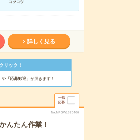
コツコツ
詳しく見る
クリック！
」
や
「応募歓迎」
が届きます！
一括
応募
No.MPGW1625406
＋かんたん作業！