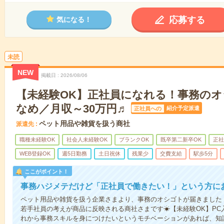
応募する
気になる！
未読
NEW
掲載日
2026/08/06
【未経験OK】正社員になれる！事務の
なめ／月収～30万円♬
紹介予定派遣
正社員への
ペット用品や雑貨を扱う商社
派遣先
職種未経験OK
社会人未経験OK
ブランクOK
既卒第二新卒OK
正社
WEB登録OK
週5日勤務
土日祝休
残業少
交費支給
駅歩5分
ここがポイント！
事務ハジメテだけど「正社員で働きたい！」という方に
ペット用品や雑貨を扱う企業さまより、事務のオシゴトが届きました
若手社員の考えが商品に反映される商社さまです☀【未経験OK】PC
れから事務スキルを身につけたいというモチベーションがあれば、知