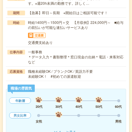
す。※週20h未満の勤務です。詳しく…
【急募】即日～長期 ※開始日はご相談可能です！
期間
時給1400円～1500円＋交 【月収例】224,000円～ ■給与
時給
の前払いが可能な速払いサービスあり
交通費
交通費支給あり
一般事務
仕事内容
＊データ入力＊書類整理＊窓口現金の出納＊電話・来客対応
など
職種未経験OK / ブランクOK / 英語力不要
応募資格
未経験OK！ #初めての派遣歓迎
職場の雰囲気
年齢層
20代
30代
40代
50代
60代
男女比率
女性
男性
もっと見る