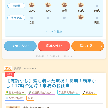
年齢層
20代
30代
40代
50代
60代
男女比率
女性
男性
もっと見る
気になる!
応募へ進む
詳しく見る
派遣会社
株式会社スタッフサービス
未読
掲載日
2026/08/06
NEW
【電話なし】落ち着いた環境！長期！残業な
し！17時台定時！事務のお仕事
職種未経験OK
交通費別途支給あり
土日祝日が休み
残業なし
WEB登録OK
派遣
大阪府
大阪市大正区
勤務地