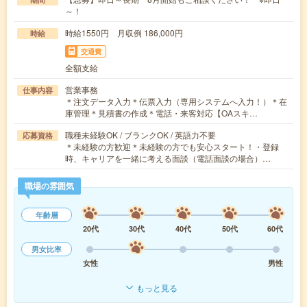
～！
時給1550円 月収例 186,000円
時給
交通費
全額支給
営業事務
仕事内容
＊注文データ入力＊伝票入力（専用システムへ入力！）＊在
庫管理＊見積書の作成＊電話・来客対応【OAスキ…
職種未経験OK / ブランクOK / 英語力不要
応募資格
＊未経験の方歓迎＊未経験の方でも安心スタート！・登録
時、キャリアを一緒に考える面談（電話面談の場合）…
職場の雰囲気
年齢層
20代
30代
40代
50代
60代
男女比率
女性
男性
もっと見る