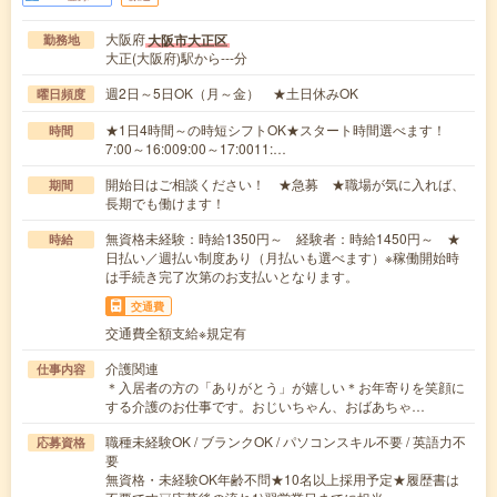
大阪府
大阪市大正区
勤務地
大正(大阪府)駅から---分
週2日～5日OK（月～金） ★土日休みOK
曜日頻度
★1日4時間～の時短シフトOK★スタート時間選べます！
時間
7:00～16:009:00～17:0011:…
開始日はご相談ください！ ★急募 ★職場が気に入れば、
期間
長期でも働けます！
無資格未経験：時給1350円～ 経験者：時給1450円～ ★
時給
日払い／週払い制度あり（月払いも選べます）※稼働開始時
は手続き完了次第のお支払いとなります。
交通費
交通費全額支給※規定有
介護関連
仕事内容
＊入居者の方の「ありがとう」が嬉しい＊お年寄りを笑顔に
する介護のお仕事です。おじいちゃん、おばあちゃ…
職種未経験OK / ブランクOK / パソコンスキル不要 / 英語力不
応募資格
要
無資格・未経験OK年齢不問★10名以上採用予定★履歴書は