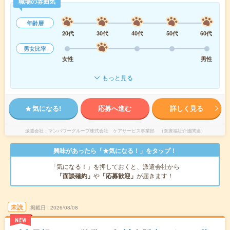
職場の雰囲気
年齢層
20代
30代
40代
50代
60代
男女比率
女性
男性
もっと見る
気になる!
応募へ進む
詳しく見る
派遣会社
マンパワーグループ株式会社 ケアサービス事業部 （医療福祉介護関連）
興味があったら「★気になる！」をタップ！
「気になる！」を押しておくと、派遣会社から
「面談確約」
や
「応募歓迎」
が届きます！
未読
掲載日
2026/08/08
NEW