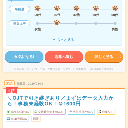
年齢層
20代
30代
40代
50代
60代
男女比率
女性
男性
もっと見る
気になる!
応募へ進む
詳しく見る
派遣会社
マンパワーグループ株式会社 ケアサービス事業部 （医療福祉介護関連）
未読
掲載日
2026/08/06
NEW
＼OJTで引き継ぎあり／まずはデータ入力か
ら！事務未経験OK！＠1600円
職種未経験OK
交通費別途支給あり
土日祝日が休み
残業なし
WEB登録OK
派遣