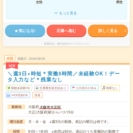
女性
男性
もっと見る
気になる!
応募へ進む
詳しく見る
派遣会社
株式会社キャリアエンジン
未読
掲載日
2026/08/06
NEW
＼週3日×時短＊実働5時間／未経験OK！デー
タ入力など＊残業なし
職種未経験OK
交通費別途支給あり
土日祝日が休み
残業なし
WEB登録OK
派遣
大阪府
大阪市大正区
勤務地
大正(大阪府)駅からバス15分
月・水・金 ※週3日の勤務。表記の曜日は例です。
曜日頻度
9:00～18:00 ※休憩は60分。表記のうち実働5hの勤務で
時間