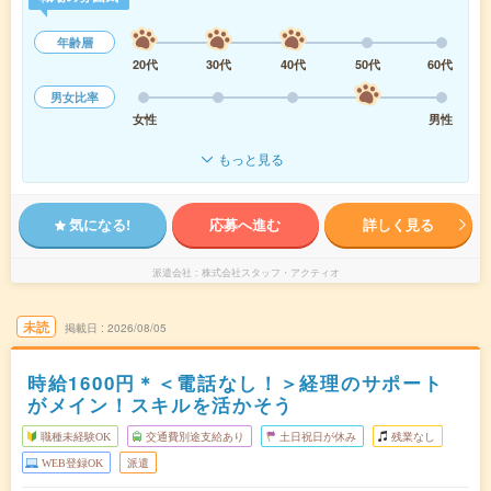
年齢層
20代
30代
40代
50代
60代
男女比率
女性
男性
もっと見る
気になる!
応募へ進む
詳しく見る
派遣会社
株式会社スタッフ・アクティオ
未読
掲載日
2026/08/05
時給1600円＊＜電話なし！＞経理のサポート
がメイン！スキルを活かそう
職種未経験OK
交通費別途支給あり
土日祝日が休み
残業なし
WEB登録OK
派遣