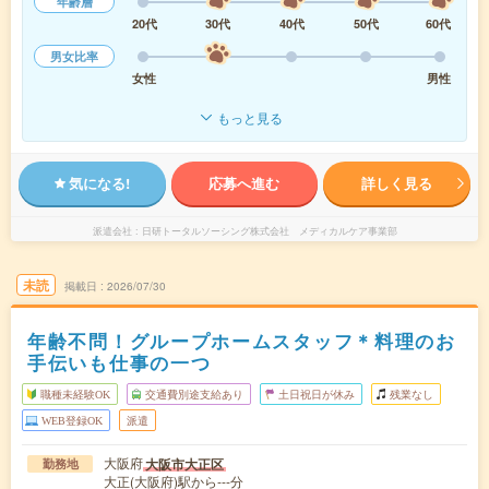
年齢層
20代
30代
40代
50代
60代
男女比率
女性
男性
もっと見る
気になる!
応募へ進む
詳しく見る
派遣会社
日研トータルソーシング株式会社 メディカルケア事業部
未読
掲載日
2026/07/30
年齢不問！グループホームスタッフ＊料理のお
手伝いも仕事の一つ
職種未経験OK
交通費別途支給あり
土日祝日が休み
残業なし
WEB登録OK
派遣
大阪府
大阪市大正区
勤務地
大正(大阪府)駅から---分