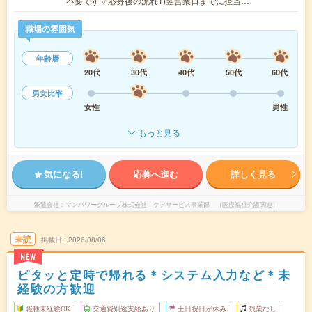
不要です▽応募後の流れ1)翌営業日までに担当…
職場の雰囲気
年齢層
20代
30代
40代
50代
60代
男女比率
女性
男性
もっと見る
気になる!
応募へ進む
詳しく見る
派遣会社
マンパワーグループ株式会社 ケアサービス事業部 （医療福祉介護関連）
未読
掲載日
2026/08/06
NEW
ピタッと定時で帰れる＊システム入力など＊未
経験の方歓迎
職種未経験OK
交通費別途支給あり
土日祝日が休み
残業なし