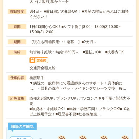
大正(大阪府)駅から---分
週4日～ ■曜日固定の相談OK！ ■希望の曜日があればご相談
曜日頻度
ください！
1日5時間からOK！■シフト例(1)8:00～13:00(2)10:00～
時間
15:00(3)12:00…
【現在も積極採用中！急募！】■2カ月～
期間
無資格未経験：時給1350円～ ■週払いOK ■扶養内OK
時給
交通費
交通費全額支給
看護助手
仕事内容
▼病院の一般病棟にて看護師さんのサポート！具体的に
は、・器具の洗浄・ベットメイキングやシーツ交換・移…
職種未経験OK / ブランクOK / パソコンスキル不要 / 英語力不
応募資格
要
■無資格・未経験OK！■年齢・学歴不問！ブランクOK!■10名
以上採用予定！■履歴書不要■社会保険完…
職場の雰囲気