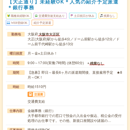
【大正通り】未経験OK＊人気の紹介予定派遣
＊銀行事務
職種未経験OK
交通費別途支給あり
土日祝日が休み
残業なし
WEB登録OK
紹介予定派遣
大阪府
大阪市大正区
勤務地
大正(大阪府)駅から徒歩4分／ドーム前駅から徒歩12分／ド
ーム前千代崎駅から徒歩13分
月～金※土日休み！
曜日頻度
9:00～17:00(実働:7時間) (休憩60分) ※
残業なし
時間
【急募】即日～最長6ヶ月の派遣期間後、直接雇用予定 ★8
期間
月～OK！
時給1510円
時給
交通費
交通費支給
金融事務（銀行）
仕事内容
大手都市銀行での窓口で預金の入出金や振込、税公金の受付
処理のお仕事です。その他、新規口座開設や諸届の…
職種未経験OK
応募資格