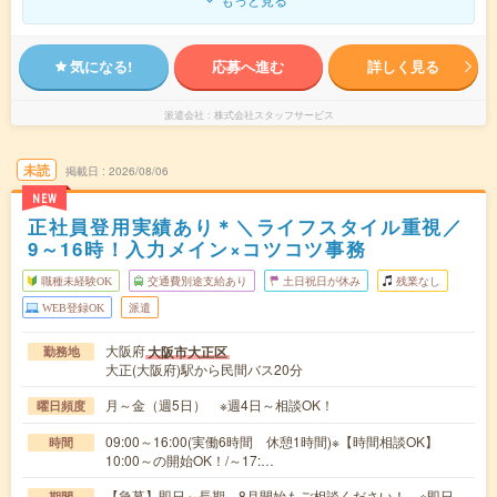
気になる!
応募へ進む
詳しく見る
派遣会社
株式会社スタッフサービス
未読
掲載日
2026/08/06
NEW
正社員登用実績あり＊＼ライフスタイル重視／
9～16時！入力メイン×コツコツ事務
職種未経験OK
交通費別途支給あり
土日祝日が休み
残業なし
WEB登録OK
派遣
大阪府
大阪市大正区
勤務地
大正(大阪府)駅から民間バス20分
月～金（週5日） ※週4日～相談OK！
曜日頻度
09:00～16:00(実働6時間 休憩1時間)※【時間相談OK】
時間
10:00～の開始OK！/～17:…
【急募】即日～長期 8月開始もご相談ください！ ※即日
期間