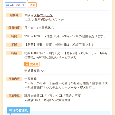
WEB登録OK
派遣
大阪府
大阪市大正区
勤務地
大正(大阪府)駅からバス14分
月～金 ※土日祝休み
曜日頻度
9:00～18:00 ※休憩60分。※9時～17時の勤務もあります。
時間
【急募】即日～長期 ※開始日はご相談可能です！
期間
時給1500円～1550円＋交 【月収例】249,375円～ ■給与
時給
の前払いが可能な速払いサービスあり
交通費
交通費支給あり
一般事務
仕事内容
＊＜輸出のサポート業務＞荷受けの登録と報告＊請求書作成
＊明細書発行＊システム入力＊メール・FAX対応…
職種未経験OK / ブランクOK / 英語力不要
応募資格
未経験OK！ #初めての派遣歓迎
職場の雰囲気