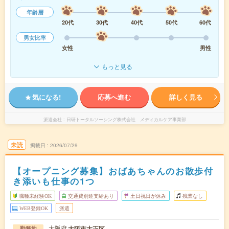
年齢層
20代
30代
40代
50代
60代
男女比率
女性
男性
もっと見る
気になる!
応募へ進む
詳しく見る
派遣会社
日研トータルソーシング株式会社 メディカルケア事業部
未読
掲載日
2026/07/29
【オープニング募集】おばあちゃんのお散歩付
き添いも仕事の1つ
職種未経験OK
交通費別途支給あり
土日祝日が休み
残業なし
WEB登録OK
派遣
大阪府
大阪市大正区
勤務地