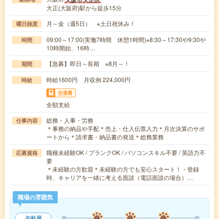
大正(大阪府)駅から徒歩15分
月～金（週5日） ※土日祝休み！
曜日頻度
09:00～17:00(実働7時間 休憩1時間)※8:30～17:30や9:30や
時間
10時開始、16時…
【急募】即日～長期 ※8月～！
期間
時給1600円 月収例 224,000円
時給
交通費
全額支給
総務・人事・労務
仕事内容
＊事務の納品や手配＊売上・仕入伝票入力＊月次決算のサポ
ートから＊請求書・納品書の発送＊総務業務
職種未経験OK / ブランクOK / パソコンスキル不要 / 英語力不
応募資格
要
＊未経験の方歓迎＊未経験の方でも安心スタート！・登録
時、キャリアを一緒に考える面談（電話面談の場合）…
職場の雰囲気
年齢層