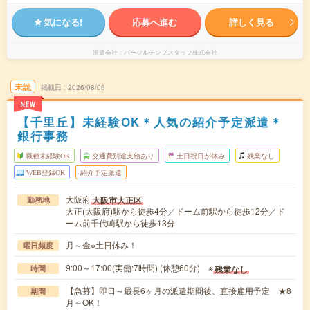
気になる!
応募へ進む
詳しく見る
派遣会社
パーソルテンプスタッフ株式会社
未読
掲載日
2026/08/06
NEW
【千里丘】未経験OK＊人気の紹介予定派遣＊
銀行事務
職種未経験OK
交通費別途支給あり
土日祝日が休み
残業なし
WEB登録OK
紹介予定派遣
大阪府
大阪市大正区
勤務地
大正(大阪府)駅から徒歩4分／ドーム前駅から徒歩12分／ド
ーム前千代崎駅から徒歩13分
月～金※土日休み！
曜日頻度
9:00～17:00(実働:7時間) (休憩60分) ※
残業なし
時間
【急募】即日～最長6ヶ月の派遣期間後、直接雇用予定 ★8
期間
月～OK！