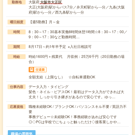
大阪府
大阪市大正区
勤務地
大正(大阪府)駅からバス7分／弁天町駅から---分／九条(大阪
府)駅から---分／西九条駅から---分
【週5勤務】月～金
曜日頻度
8：30～17：30基本実働8時間休憩1時間☆8：30～17：00／
時間
9：00～17：30など勤務時間…
8月17日～約1年半予定 ※入社日相談可
期間
時給1600円＋残業代 月収例：25万6千円（20日勤務の場
時給
合）
交通費
全額支給（上限なし） ☆自転車通勤OK
データ入力・タイピング
仕事内容
髪色・ネイル・ピアスOK！最初はデータ入力ができれば大
丈夫！しっかり引き継ぎがあるので安心です。ゆっ…
職種未経験OK / ブランクOK / パソコンスキル不要 / 英語力不
応募資格
要
事務デビュー☆未経験OK！事務経験があれば安心です
◎◇PCは学校でにちょっと触っただけ◇接客業しかや…
職場の雰囲気