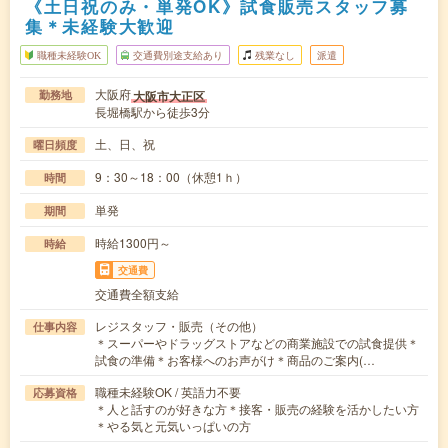
《土日祝のみ・単発OK》試食販売スタッフ募
集＊未経験大歓迎
職種未経験OK
交通費別途支給あり
残業なし
派遣
大阪府
大阪市大正区
勤務地
長堀橋駅から徒歩3分
土、日、祝
曜日頻度
9：30～18：00（休憩1ｈ）
時間
単発
期間
時給1300円～
時給
交通費
交通費全額支給
レジスタッフ・販売（その他）
仕事内容
＊スーパーやドラッグストアなどの商業施設での試食提供＊
試食の準備＊お客様へのお声がけ＊商品のご案内(…
職種未経験OK / 英語力不要
応募資格
＊人と話すのが好きな方＊接客・販売の経験を活かしたい方
＊やる気と元気いっぱいの方