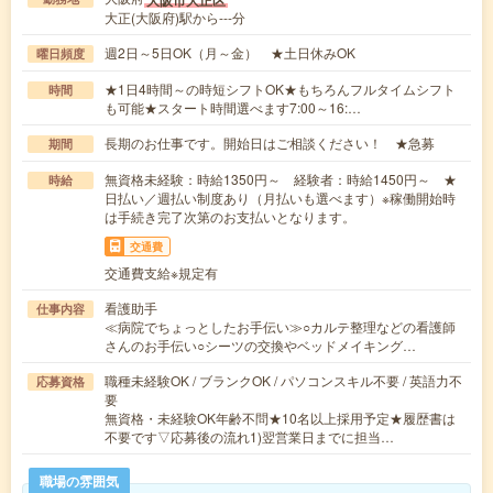
大正(大阪府)駅から---分
週2日～5日OK（月～金） ★土日休みOK
曜日頻度
★1日4時間～の時短シフトOK★もちろんフルタイムシフト
時間
も可能★スタート時間選べます7:00～16:…
長期のお仕事です。開始日はご相談ください！ ★急募
期間
無資格未経験：時給1350円～ 経験者：時給1450円～ ★
時給
日払い／週払い制度あり（月払いも選べます）※稼働開始時
は手続き完了次第のお支払いとなります。
交通費
交通費支給※規定有
看護助手
仕事内容
≪病院でちょっとしたお手伝い≫○カルテ整理などの看護師
さんのお手伝い○シーツの交換やベッドメイキング…
職種未経験OK / ブランクOK / パソコンスキル不要 / 英語力不
応募資格
要
無資格・未経験OK年齢不問★10名以上採用予定★履歴書は
不要です▽応募後の流れ1)翌営業日までに担当…
職場の雰囲気