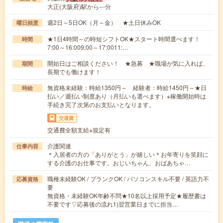
大正(大阪府)駅から---分
週2日～5日OK（月～金） ★土日休みOK
曜日頻度
★1日4時間～の時短シフトOK★スタート時間選べます！
時間
7:00～16:009:00～17:0011:…
開始日はご相談ください！ ★急募 ★職場が気に入れば、
期間
長期でも働けます！
無資格未経験：時給1350円～ 経験者：時給1450円～★日
時給
払い／週払い制度あり（月払いも選べます）※稼働開始時は
手続き完了次第のお支払いとなります。
交通費
交通費全額支給※規定有
介護関連
仕事内容
＊入居者の方の「ありがとう」が嬉しい＊お年寄りを笑顔に
する介護のお仕事です。おじいちゃん、おばあちゃ…
職種未経験OK / ブランクOK / パソコンスキル不要 / 英語力不
応募資格
要
無資格・未経験OK年齢不問★10名以上採用予定★履歴書は
不要です▽応募後の流れ1)翌営業日までに担当…