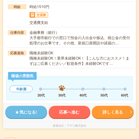
時給1510円
時給
交通費
交通費支給
金融事務（銀行）
仕事内容
大手都市銀行での窓口で預金の入出金や振込、税公金の受付
処理のお仕事です。その他、新規口座開設や諸届の…
職種未経験OK
応募資格
職種未経験OK！業界未経験OK！【こんな方におススメ！ま
ずはご応募ください／歓迎条件】未経験OKです…
職場の雰囲気
年齢層
20代
30代
40代
50代
60代
気になる!
応募へ進む
詳しく見る
派遣会社
アデコ株式会社