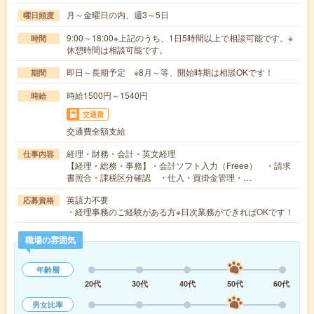
月～金曜日の内、週3～5日
曜日頻度
9:00～18:00※上記のうち、1日5時間以上で相談可能です。※
時間
休憩時間は相談可能です。
即日～長期予定 ※8月～等、開始時期は相談OKです！
期間
時給1500円～1540円
時給
交通費
交通費全額支給
経理・財務・会計・英文経理
仕事内容
【経理・総務・事務】・会計ソフト入力（Freee） ・請求
書照合・課税区分確認 ・仕入・買掛金管理・…
英語力不要
応募資格
・経理事務のご経験がある方※日次業務ができればOKです！
職場の雰囲気
年齢層
20代
30代
40代
50代
60代
男女比率