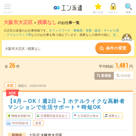
メニュー
気になる!
ログイン
検索
大阪市大正区
×
残業なし
のお仕事一覧
大正区の派遣のお仕事情報です。
オフィスワーク・事務系
、
営業・販売・サービス系
、
クリエイティブ系
などのお仕事を取り揃えています。残業なしの条件の他に、
交通
費別途支給あり
、
職種未経験OK
、
友だちと一緒の応募OK
などのこだわり条件も取り
揃えています。
条件の変更
大阪市大正区 / 残業なし
26
1,481
全
件
平均時給:
円
時給順
新着順
未読
掲載日
2026/08/08
NEW
【8月～OK！週2日～】ホテルライクな高齢者
マンションで生活サポート＊時短OK
職種未経験OK
交通費別途支給あり
土日祝日が休み
残業なし
WEB登録OK
派遣
大阪府
大阪市大正区
勤務地