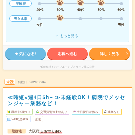
年齢層
20代
30代
40代
50代
60代
男女比率
女性
男性
もっと見る
気になる!
応募へ進む
詳しく見る
派遣会社
パーソルテンプスタッフ株式会社
未読
掲載日
2026/08/04
≪時短×週4日5h～≫未経験OK！病院でメッセ
ンジャー業務など！
職種未経験OK
交通費別途支給あり
土日祝日が休み
残業なし
WEB登録OK
派遣
大阪府
大阪市大正区
勤務地