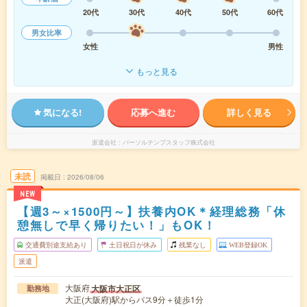
20代
30代
40代
50代
60代
男女比率
女性
男性
もっと見る
気になる!
応募へ進む
詳しく見る
派遣会社
パーソルテンプスタッフ株式会社
未読
掲載日
2026/08/06
NEW
【週3～×1500円～】扶養内OK＊経理総務「休
憩無しで早く帰りたい！」もOK！
交通費別途支給あり
土日祝日が休み
残業なし
WEB登録OK
派遣
大阪府
大阪市大正区
勤務地
大正(大阪府)駅からバス9分＋徒歩1分