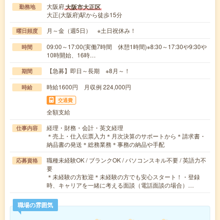
大阪府
大阪市大正区
勤務地
大正(大阪府)駅から徒歩15分
月～金（週5日） ※土日祝休み！
曜日頻度
09:00～17:00(実働7時間 休憩1時間)※8:30～17:30や9:30や
時間
10時開始、16時…
【急募】即日～長期 ※8月～！
期間
時給1600円 月収例 224,000円
時給
交通費
全額支給
経理・財務・会計・英文経理
仕事内容
＊売上・仕入伝票入力＊月次決算のサポートから＊請求書・
納品書の発送＊総務業務＊事務の納品や手配
職種未経験OK / ブランクOK / パソコンスキル不要 / 英語力不
応募資格
要
＊未経験の方歓迎＊未経験の方でも安心スタート！・登録
時、キャリアを一緒に考える面談（電話面談の場合）…
職場の雰囲気