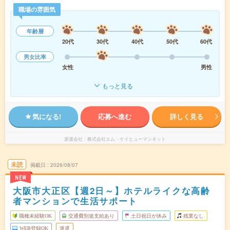
職場の雰囲気
年齢層
20代
30代
40代
50代
60代
男女比率
女性
男性
もっと見る
気になる!
応募へ進む
詳しく見る
派遣会社
株式会社エム・ケイヒューマンネット
未読
掲載日
2026/08/07
NEW
大阪市大正区【週2日～】ホテルライクな高齢
者マンションで生活サポート
職種未経験OK
交通費別途支給あり
土日祝日が休み
残業なし
WEB登録OK
派遣