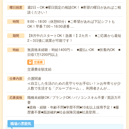
週2日～OK ■曜日固定の相談OK！ ■希望の曜日があればご相
曜日頻度
談ください！
9:00～18:00（休憩60分）■ご希望があれば下記シフトも
時間
OK！早番 7:00～16:00遅番 …
【8月中のスタートOK！急募！】2カ月～ ■ご応募から最短
期間
2～3日後に就業が可能です！
無資格未経験：時給1400円～ ■週払いOK ■扶養内OK ■
時給
日収1万1200円以上
交通費
交通費全額支給
介護関連
仕事内容
≪自立した生活のための見守りやお手伝い！≫お年寄りが少
人数で生活する「グループホーム」。利用者さんが…
職種未経験OK / ブランクOK / パソコンスキル不要 / 英語力不
応募資格
要
■資格・経験・年齢不問■学歴不問■10名以上採用予定！■履
歴書不要■面談確約■社会保険完備■社員登用…
職場の雰囲気