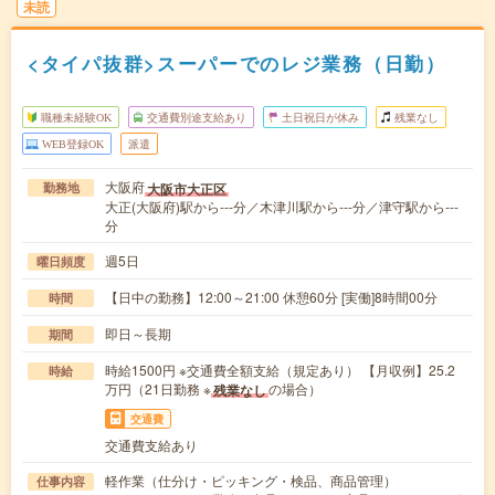
未読
<タイパ抜群>スーパーでのレジ業務（日勤）
職種未経験OK
交通費別途支給あり
土日祝日が休み
残業なし
WEB登録OK
派遣
大阪府
大阪市大正区
勤務地
大正(大阪府)駅から---分／木津川駅から---分／津守駅から---
分
週5日
曜日頻度
【日中の勤務】12:00～21:00 休憩60分 [実働]8時間00分
時間
即日～長期
期間
時給1500円 ※交通費全額支給（規定あり） 【月収例】25.2
時給
万円（21日勤務 ※
の場合）
残業なし
交通費
交通費支給あり
軽作業（仕分け・ピッキング・検品、商品管理）
仕事内容