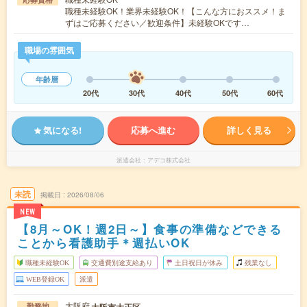
職種未経験OK！業界未経験OK！【こんな方におススメ！ま
ずはご応募ください／歓迎条件】未経験OKです…
職場の雰囲気
年齢層
20代
30代
40代
50代
60代
気になる!
応募へ進む
詳しく見る
派遣会社
アデコ株式会社
未読
掲載日
2026/08/06
NEW
【8月～OK！週2日～】食事の準備などできる
ことから看護助手＊週払いOK
職種未経験OK
交通費別途支給あり
土日祝日が休み
残業なし
WEB登録OK
派遣
大阪府
大阪市大正区
勤務地