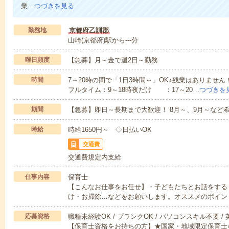
業…
つづきを見る
勤務地
京都府乙訓郡
山崎(京都府)駅から---分
曜日頻度
【急募】月～金で週2日～勤務
時間
7～20時の間で「1日3時間～」OK♪残業はありませ
フルタイム：9～18時夜だけ ：17～20…
つづきを
期間
【急募】即日～長期まで大歓迎！ 8月～、9月～など
時給
時給1650円～ ◇日払いOK
交通費
交通費規定内支給
仕事内容
保育士
【こんなお仕事をお任せ】・子どもたちとお話をする
け・お掃除…などをお願いします。オススメのポイン
応募資格
職種未経験OK / ブランクOK / パソコンスキル不要 /
【保育士資格をお持ちの方】★国家・地域限定保育士