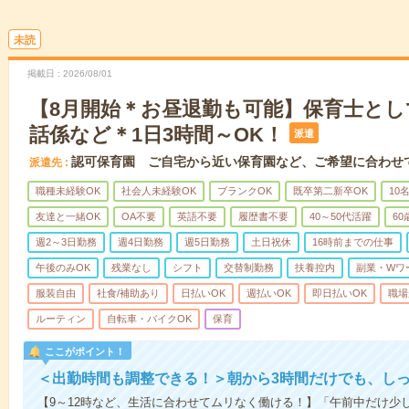
未読
掲載日
2026/08/01
【8月開始＊お昼退勤も可能】保育士と
話係など＊1日3時間～OK！
派遣
認可保育園 ご自宅から近い保育園など、ご希望に合わせ
派遣先
職種未経験OK
社会人未経験OK
ブランクOK
既卒第二新卒OK
10
友達と一緒OK
OA不要
英語不要
履歴書不要
40～50代活躍
6
週2～3日勤務
週4日勤務
週5日勤務
土日祝休
16時前までの仕事
午後のみOK
残業なし
シフト
交替制勤務
扶養控内
副業・Wワ
服装自由
社食/補助あり
日払いOK
週払いOK
即日払いOK
職場
ルーティン
自転車・バイクOK
保育
ここがポイント！
＜出勤時間も調整できる！＞朝から3時間だけでも、し
【9～12時など、生活に合わせてムリなく働ける！】「午前中だけ少