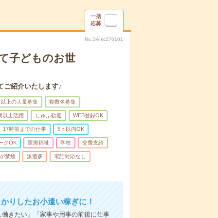
一括
応募
No.SAIkc270101
して子どものお世
てご紹介いたします♪
名以上の大量募集
複数名募集
0歳以上活躍
しゅふ歓迎
WEB登録OK
17時前までの仕事
5ｈ以内OK
ークOK
医療福祉
学校
交費支給
が禁煙
派遣多
電話対応なし
っかりしたお小遣い稼ぎに！
し働きたい」「家事や用事の前後に仕事