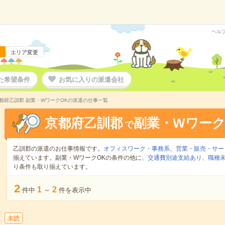
ヘル
エリア変更
た希望条件
お気に入りの派遣会社
都府乙訓郡 副業・WワークOKの派遣の仕事一覧
京都府乙訓郡
副業・Wワーク
で
乙訓郡の派遣のお仕事情報です。
オフィスワーク・事務系
、
営業・販売・サー
揃えています。副業・WワークOKの条件の他に、
交通費別途支給あり
、
職種未
り条件も取り揃えています。
2
1
2
件中
～
件を表示中
未読