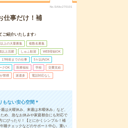
No.SAIkc270101
のお仕事だけ！補
てご紹介いたします♪
名以上の大量募集
複数名募集
0歳以上活躍
しゅふ歓迎
WEB登録OK
17時前までの仕事
5ｈ以内OK
ークOK
医療福祉
学校
交費支給
が禁煙
派遣多
電話対応なし
りもない安心空間＊
今週は火曜休み、来週は木曜休み」など、
るため、急なお休みや家庭都合にも対応で
方にぴったり！【とにかくシンプル！補
・午睡チェックなどのサポート中心。重い