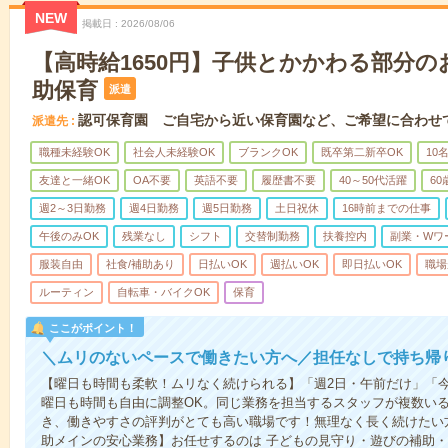
NEW
掲載日
2026/08/06
【高時給1650円】子供とかかわる部分
助保育
派遣
認可保育園 ご自宅から近い保育園など、ご希望に合わせ
派遣先
職種未経験OK
社会人未経験OK
ブランクOK
既卒第二新卒OK
10
友達と一緒OK
OA不要
英語不要
履歴書不要
40～50代活躍
6
週2～3日勤務
週4日勤務
週5日勤務
土日祝休
16時前までの仕事
午後のみOK
残業なし
シフト
交替制勤務
扶養控内
副業・Wワ
服装自由
社食/補助あり
日払いOK
週払いOK
即日払いOK
職場
ルーティン
自転車・バイクOK
保育
ここがポイント！
＼ムリのないペースで働きたい方へ／担任なしで持ち帰
【曜日も時間も柔軟！ムリなく続けられる】「週2日・午前だけ」「
曜日も時間も自由に調整OK。同じ業務を担当するスタッフが複数い
き、働きやすさの評判がとても高い職場です！無理なく長く続けたい
助メインの安心業務】お任せするのは 子どもの見守り・遊びの補助