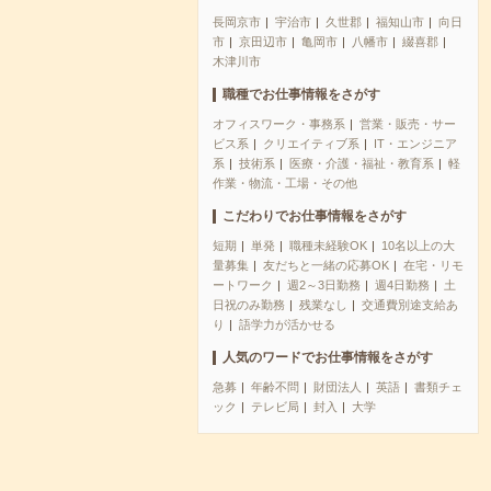
長岡京市
宇治市
久世郡
福知山市
向日
市
京田辺市
亀岡市
八幡市
綴喜郡
木津川市
職種でお仕事情報をさがす
オフィスワーク・事務系
営業・販売・サー
ビス系
クリエイティブ系
IT・エンジニア
系
技術系
医療・介護・福祉・教育系
軽
作業・物流・工場・その他
こだわりでお仕事情報をさがす
短期
単発
職種未経験OK
10名以上の大
量募集
友だちと一緒の応募OK
在宅・リモ
ートワーク
週2～3日勤務
週4日勤務
土
日祝のみ勤務
残業なし
交通費別途支給あ
り
語学力が活かせる
人気のワードでお仕事情報をさがす
急募
年齢不問
財団法人
英語
書類チェ
ック
テレビ局
封入
大学