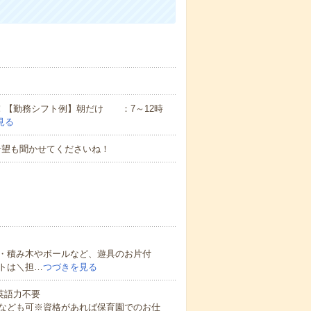
ん！【勤務シフト例】朝だけ ：7～12時
見る
希望も聞かせてくださいね！
・積み木やボールなど、遊具のお片付
トは＼担…
つづきを見る
 英語力不要
なども可※資格があれば保育園でのお仕