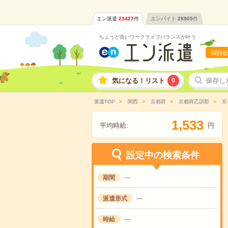
エン派遣
23427
件
エンバイト
28905
件
ちょうど良いワークライフバランスが叶う
関西版
気になる！リスト
0
保存し
派遣TOP
関西
京都府
京都府乙訓郡
京
,
1
5
3
3
平均時給:
円
設定中の検索条件
期間
---
派遣形式
---
時給
---