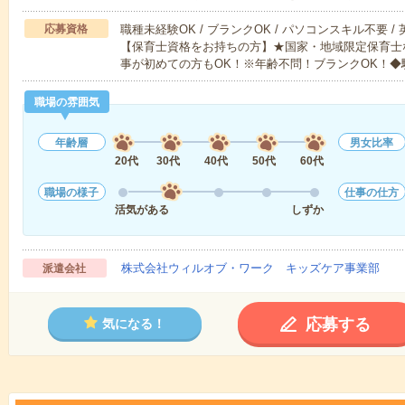
応募資格
職種未経験OK / ブランクOK / パソコンスキル不要 /
【保育士資格をお持ちの方】★国家・地域限定保育士
事が初めての方もOK！※年齢不問！ブランクOK！◆
職場の雰囲気
年齢層
男女比率
20代
30代
40代
50代
60代
職場の様子
仕事の仕方
活気がある
しずか
株式会社ウィルオブ・ワーク キッズケア事業部
派遣会社
応募する
気になる！