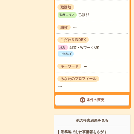
勤務地
乙訓郡
勤務エリア
職種
---
こだわりINDEX
副業・WワークOK
絶対
---
できれば
キーワード
---
あなたのプロフィール
---
条件の変更
他の検索結果を見る
勤務地でお仕事情報をさがす