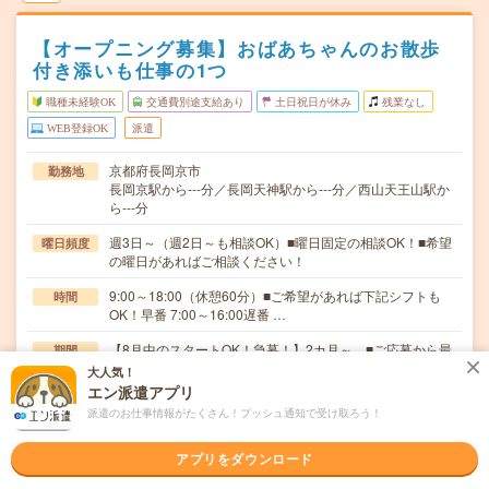
【オープニング募集】おばあちゃんのお散歩
付き添いも仕事の1つ
職種未経験OK
交通費別途支給あり
土日祝日が休み
残業なし
WEB登録OK
派遣
京都府長岡京市
勤務地
長岡京駅から---分／長岡天神駅から---分／西山天王山駅か
ら---分
週3日～（週2日～も相談OK）■曜日固定の相談OK！■希望
曜日頻度
の曜日があればご相談ください！
9:00～18:00（休憩60分）■ご希望があれば下記シフトも
時間
OK！早番 7:00～16:00遅番 …
【8月中のスタートOK！急募！】2カ月～ ■ご応募から最
期間
短2～3日後に就業が可能です！
大人気！
エン派遣アプリ
無資格未経験：時給1450円～ ■週払いOK ■扶養内OK
時給
派遣のお仕事情報がたくさん！プッシュ通知で受け取ろう！
■日収1万1600円以上
交通費
アプリをダウンロード
交通費全額支給