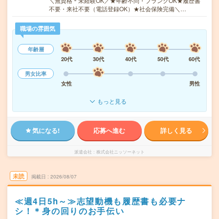
＼無資格＊未経験OK／★年齢不問・ブランクOK★履歴書
不要・来社不要（電話登録OK）★社会保険完備＼…
職場の雰囲気
年齢層
20代
30代
40代
50代
60代
男女比率
女性
男性
もっと見る
気になる!
応募へ進む
詳しく見る
派遣会社
株式会社ニッソーネット
未読
掲載日
2026/08/07
≪週4日5h～≫志望動機も履歴書も必要ナ
シ！＊身の回りのお手伝い