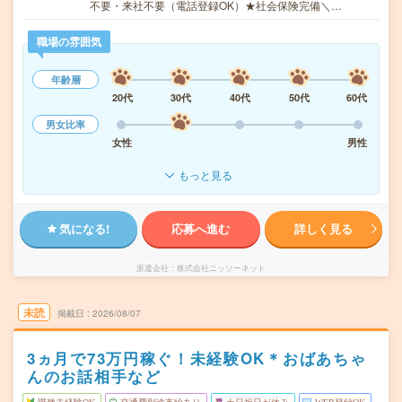
不要・来社不要（電話登録OK）★社会保険完備＼…
職場の雰囲気
年齢層
20代
30代
40代
50代
60代
男女比率
女性
男性
もっと見る
気になる!
応募へ進む
詳しく見る
派遣会社
株式会社ニッソーネット
未読
掲載日
2026/08/07
3ヵ月で73万円稼ぐ！未経験OK＊おばあちゃ
んのお話相手など