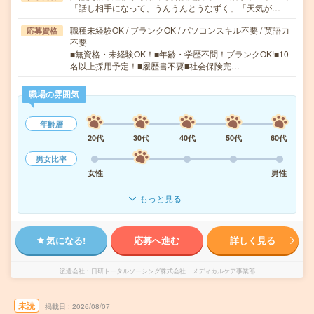
「話し相手になって、うんうんとうなずく」「天気が…
職種未経験OK / ブランクOK / パソコンスキル不要 / 英語力
応募資格
不要
■無資格・未経験OK！■年齢・学歴不問！ブランクOK!■10
名以上採用予定！■履歴書不要■社会保険完…
職場の雰囲気
年齢層
20代
30代
40代
50代
60代
男女比率
女性
男性
もっと見る
気になる!
応募へ進む
詳しく見る
派遣会社
日研トータルソーシング株式会社 メディカルケア事業部
未読
掲載日
2026/08/07