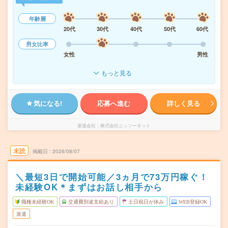
年齢層
20代
30代
40代
50代
60代
男女比率
女性
男性
もっと見る
気になる!
応募へ進む
詳しく見る
派遣会社
株式会社ニッソーネット
未読
掲載日
2026/08/07
＼最短3日で開始可能／3ヵ月で73万円稼ぐ！
未経験OK＊まずはお話し相手から
職種未経験OK
交通費別途支給あり
土日祝日が休み
WEB登録OK
派遣