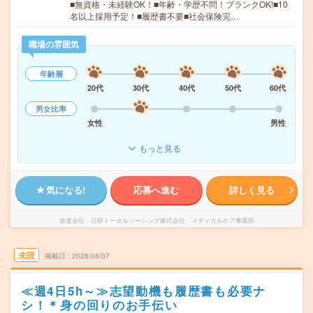
■無資格・未経験OK！■年齢・学歴不問！ブランクOK!■10
名以上採用予定！■履歴書不要■社会保険完…
職場の雰囲気
年齢層
20代
30代
40代
50代
60代
男女比率
女性
男性
もっと見る
気になる!
応募へ進む
詳しく見る
派遣会社
日研トータルソーシング株式会社 メディカルケア事業部
未読
掲載日
2026/08/07
≪週4日5h～≫志望動機も履歴書も必要ナ
シ！＊身の回りのお手伝い