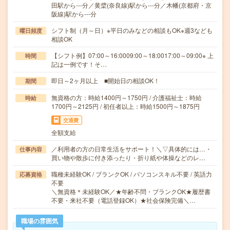
田駅から---分／黄檗(奈良線)駅から---分／木幡(京都府・京
阪線)駅から---分
シフト制（月～日）※平日のみなどの相談もOK※週3なども
曜日頻度
相談OK
【シフト例】07:00～16:0009:00～18:0017:00～09:00※ 上
時間
記は一例です！そ…
即日～2ヶ月以上 ■開始日の相談OK！
期間
無資格の方：時給1400円～1750円 / 介護福祉士：時給
時給
1700円～2125円 / 初任者以上：時給1500円～1875円
交通費
全額支給
／利用者の方の日常生活をサポート！＼▽具体的には…・
仕事内容
買い物や散歩に付き添ったり・折り紙や体操などのレ…
職種未経験OK / ブランクOK / パソコンスキル不要 / 英語力
応募資格
不要
＼無資格＊未経験OK／★年齢不問・ブランクOK★履歴書
不要・来社不要（電話登録OK）★社会保険完備＼…
職場の雰囲気