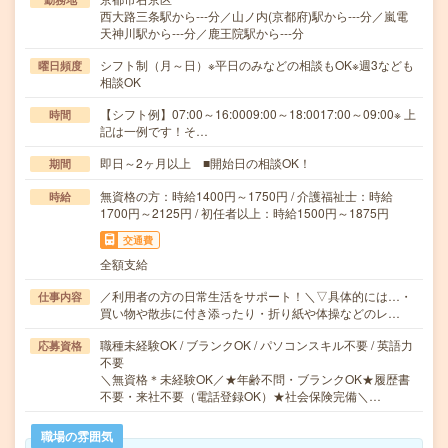
西大路三条駅から---分／山ノ内(京都府)駅から---分／嵐電
天神川駅から---分／鹿王院駅から---分
シフト制（月～日）※平日のみなどの相談もOK※週3なども
曜日頻度
相談OK
【シフト例】07:00～16:0009:00～18:0017:00～09:00※ 上
時間
記は一例です！そ…
即日～2ヶ月以上 ■開始日の相談OK！
期間
無資格の方：時給1400円～1750円 / 介護福祉士：時給
時給
1700円～2125円 / 初任者以上：時給1500円～1875円
交通費
全額支給
／利用者の方の日常生活をサポート！＼▽具体的には…・
仕事内容
買い物や散歩に付き添ったり・折り紙や体操などのレ…
職種未経験OK / ブランクOK / パソコンスキル不要 / 英語力
応募資格
不要
＼無資格＊未経験OK／★年齢不問・ブランクOK★履歴書
不要・来社不要（電話登録OK）★社会保険完備＼…
職場の雰囲気