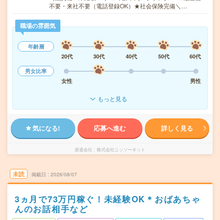
不要・来社不要（電話登録OK）★社会保険完備＼…
職場の雰囲気
年齢層
20代
30代
40代
50代
60代
男女比率
女性
男性
もっと見る
気になる!
応募へ進む
詳しく見る
派遣会社
株式会社ニッソーネット
未読
掲載日
2026/08/07
3ヵ月で73万円稼ぐ！未経験OK＊おばあちゃ
んのお話相手など