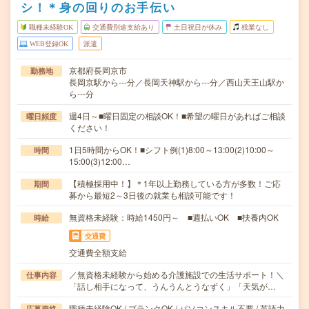
シ！＊身の回りのお手伝い
職種未経験OK
交通費別途支給あり
土日祝日が休み
残業なし
WEB登録OK
派遣
京都府長岡京市
勤務地
長岡京駅から---分／長岡天神駅から---分／西山天王山駅か
ら---分
週4日～■曜日固定の相談OK！■希望の曜日があればご相談
曜日頻度
ください！
1日5時間からOK！■シフト例(1)8:00～13:00(2)10:00～
時間
15:00(3)12:00…
【積極採用中！】＊1年以上勤務している方が多数！ご応
期間
募から最短2～3日後の就業も相談可能です！
無資格未経験：時給1450円～ ■週払いOK ■扶養内OK
時給
交通費
交通費全額支給
／無資格未経験から始める介護施設での生活サポート！＼
仕事内容
「話し相手になって、うんうんとうなずく」「天気が…
職種未経験OK / ブランクOK / パソコンスキル不要 / 英語力
応募資格