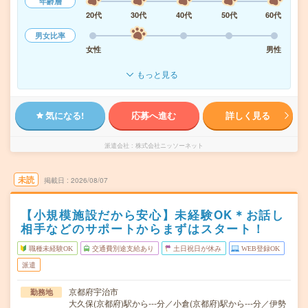
年齢層
20代
30代
40代
50代
60代
男女比率
女性
男性
もっと見る
気になる!
応募へ進む
詳しく見る
派遣会社
株式会社ニッソーネット
未読
掲載日
2026/08/07
【小規模施設だから安心】未経験OK＊お話し
相手などのサポートからまずはスタート！
職種未経験OK
交通費別途支給あり
土日祝日が休み
WEB登録OK
派遣
京都府宇治市
勤務地
大久保(京都府)駅から---分／小倉(京都府)駅から---分／伊勢