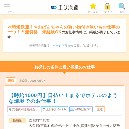
メニュー
気になる!
ログイン
検索
≪時短歓迎！≫おばあちゃんの買い物付き添いもお仕事の
一つ！＊無資格・未経験OK
のお仕事情報は、掲載が終了していま
す
掲載時の情報は、
ページ下部
からご覧いただけます。
お探しの条件に近い派遣のお仕事
未読
掲載日
2026/08/07
【時給1500円】日払い！まるでホテルのよう
な環境でのお仕事！
交通費別途支給あり
土日祝日が休み
WEB登録OK
派遣
京都府宇治市
勤務地
大久保(京都府)駅から---分／小倉(京都府)駅から---分／伊勢