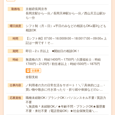
京都府長岡京市
勤務地
長岡京駅から---分／長岡天神駅から---分／西山天王山駅か
ら---分
シフト制（月～日）※平日のみなどの相談もOK※週3なども
曜日頻度
相談OK
【シフト例】07:00～16:0009:00～18:0017:00～09:00※ 上
時間
記は一例です！そ…
即日～2ヶ月以上 ■開始日の相談OK！
期間
無資格の方：時給1400円～1750円 / 介護福祉士：時給
時給
1700円～2125円 / 初任者以上：時給1500円～1875円
交通費
全額支給
／利用者の方の日常生活をサポート！＼▽具体的には…・
仕事内容
買い物や散歩に付き添ったり・折り紙や体操などのレ…
職種未経験OK / ブランクOK / パソコンスキル不要 / 英語力
応募資格
不要
＼無資格＊未経験OK／★年齢不問・ブランクOK★履歴書
不要・来社不要（電話登録OK）★社会保険完備＼…