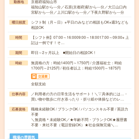
京都府福知山市
勤務地
福知山駅から---分／石原(京都府)駅から---分／大江山口内
宮駅から---分／上川口駅から---分／下夜久野駅から---分
シフト制（月～日）※平日のみなどの相談もOK※週3なども
曜日頻度
相談OK
【シフト例】07:00～16:0009:00～18:0017:00～09:00※ 上
時間
記は一例です！そ…
即日～2ヶ月以上 ■開始日の相談OK！
期間
無資格の方：時給1400円～1750円 / 介護福祉士：時給
時給
1700円～2125円 / 初任者以上：時給1500円～1875円
交通費
全額支給
／利用者の方の日常生活をサポート！＼▽具体的には…・
仕事内容
買い物や散歩に付き添ったり・折り紙や体操などのレ…
職種未経験OK / ブランクOK / パソコンスキル不要 / 英語力
応募資格
不要
＼無資格＊未経験OK／★年齢不問・ブランクOK★履歴書
不要・来社不要（電話登録OK）★社会保険完備＼…
職場の雰囲気