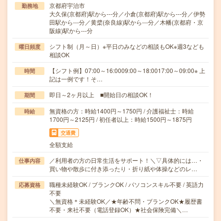
京都府宇治市
勤務地
大久保(京都府)駅から---分／小倉(京都府)駅から---分／伊勢
田駅から---分／黄檗(奈良線)駅から---分／木幡(京都府・京
阪線)駅から---分
シフト制（月～日）※平日のみなどの相談もOK※週3なども
曜日頻度
相談OK
【シフト例】07:00～16:0009:00～18:0017:00～09:00※ 上
時間
記は一例です！そ…
即日～2ヶ月以上 ■開始日の相談OK！
期間
無資格の方：時給1400円～1750円 / 介護福祉士：時給
時給
1700円～2125円 / 初任者以上：時給1500円～1875円
交通費
全額支給
／利用者の方の日常生活をサポート！＼▽具体的には…・
仕事内容
買い物や散歩に付き添ったり・折り紙や体操などのレ…
職種未経験OK / ブランクOK / パソコンスキル不要 / 英語力
応募資格
不要
＼無資格＊未経験OK／★年齢不問・ブランクOK★履歴書
不要・来社不要（電話登録OK）★社会保険完備＼…