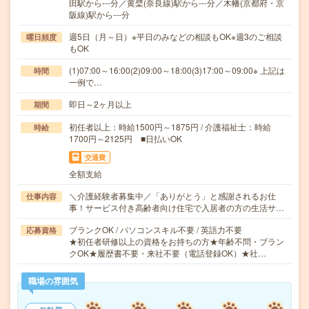
田駅から---分／黄檗(奈良線)駅から---分／木幡(京都府・京
阪線)駅から---分
週5日（月～日）※平日のみなどの相談もOK※週3のご相談
曜日頻度
もOK
(1)07:00～16:00(2)09:00～18:00(3)17:00～09:00※ 上記は
時間
一例で…
即日～2ヶ月以上
期間
初任者以上：時給1500円～1875円 / 介護福祉士：時給
時給
1700円～2125円 ■日払いOK
交通費
全額支給
＼介護経験者募集中／「ありがとう」と感謝されるお仕
仕事内容
事！サービス付き高齢者向け住宅で入居者の方の生活サ…
ブランクOK / パソコンスキル不要 / 英語力不要
応募資格
★初任者研修以上の資格をお持ちの方★年齢不問・ブラン
クOK★履歴書不要・来社不要（電話登録OK）★社…
職場の雰囲気