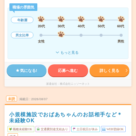
職場の雰囲気
年齢層
20代
30代
40代
50代
60代
男女比率
女性
男性
もっと見る
気になる!
応募へ進む
詳しく見る
派遣会社
株式会社ニッソーネット
未読
掲載日
2026/08/07
小規模施設でおばあちゃんのお話相手など＊
未経験OK
職種未経験OK
交通費別途支給あり
土日祝日が休み
WEB登録OK