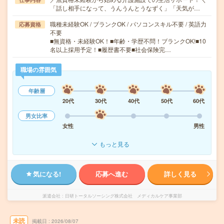
「話し相手になって、うんうんとうなずく」「天気が…
職種未経験OK / ブランクOK / パソコンスキル不要 / 英語力
応募資格
不要
■無資格・未経験OK！■年齢・学歴不問！ブランクOK!■10
名以上採用予定！■履歴書不要■社会保険完…
職場の雰囲気
年齢層
20代
30代
40代
50代
60代
男女比率
女性
男性
もっと見る
気になる!
応募へ進む
詳しく見る
派遣会社
日研トータルソーシング株式会社 メディカルケア事業部
未読
掲載日
2026/08/07