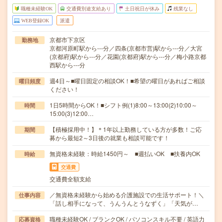
職種未経験OK
交通費別途支給あり
土日祝日が休み
残業なし
WEB登録OK
派遣
京都市下京区
勤務地
京都河原町駅から---分／四条(京都市営)駅から---分／大宮
(京都府)駅から---分／花園(京都府)駅から---分／梅小路京都
西駅から---分
週4日～■曜日固定の相談OK！■希望の曜日があればご相談
曜日頻度
ください！
1日5時間からOK！■シフト例(1)8:00～13:00(2)10:00～
時間
15:00(3)12:00…
【積極採用中！】＊1年以上勤務している方が多数！ご応
期間
募から最短2～3日後の就業も相談可能です！
無資格未経験：時給1450円～ ■週払いOK ■扶養内OK
時給
交通費
交通費全額支給
／無資格未経験から始める介護施設での生活サポート！＼
仕事内容
「話し相手になって、うんうんとうなずく」「天気が…
職種未経験OK / ブランクOK / パソコンスキル不要 / 英語力
応募資格