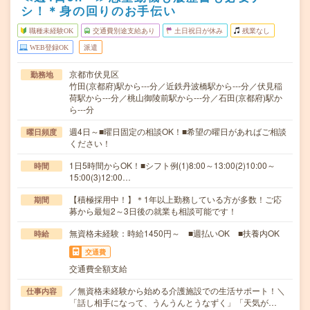
シ！＊身の回りのお手伝い
職種未経験OK
交通費別途支給あり
土日祝日が休み
残業なし
WEB登録OK
派遣
京都市伏見区
勤務地
竹田(京都府)駅から---分／近鉄丹波橋駅から---分／伏見稲
荷駅から---分／桃山御陵前駅から---分／石田(京都府)駅か
ら---分
週4日～■曜日固定の相談OK！■希望の曜日があればご相談
曜日頻度
ください！
1日5時間からOK！■シフト例(1)8:00～13:00(2)10:00～
時間
15:00(3)12:00…
【積極採用中！】＊1年以上勤務している方が多数！ご応
期間
募から最短2～3日後の就業も相談可能です！
無資格未経験：時給1450円～ ■週払いOK ■扶養内OK
時給
交通費
交通費全額支給
／無資格未経験から始める介護施設での生活サポート！＼
仕事内容
「話し相手になって、うんうんとうなずく」「天気が…