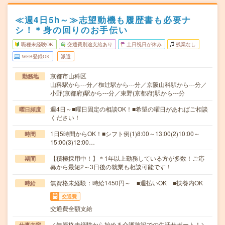
≪週4日5h～≫志望動機も履歴書も必要ナ
シ！＊身の回りのお手伝い
職種未経験OK
交通費別途支給あり
土日祝日が休み
残業なし
WEB登録OK
派遣
京都市山科区
勤務地
山科駅から---分／椥辻駅から---分／京阪山科駅から---分／
小野(京都府)駅から---分／東野(京都府)駅から---分
週4日～■曜日固定の相談OK！■希望の曜日があればご相談
曜日頻度
ください！
1日5時間からOK！■シフト例(1)8:00～13:00(2)10:00～
時間
15:00(3)12:00…
【積極採用中！】＊1年以上勤務している方が多数！ご応
期間
募から最短2～3日後の就業も相談可能です！
無資格未経験：時給1450円～ ■週払いOK ■扶養内OK
時給
交通費
交通費全額支給
／無資格未経験から始める介護施設での生活サポート！＼
仕事内容