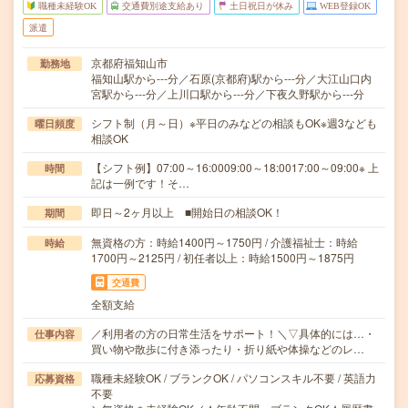
職種未経験OK
交通費別途支給あり
土日祝日が休み
WEB登録OK
派遣
京都府福知山市
勤務地
福知山駅から---分／石原(京都府)駅から---分／大江山口内
宮駅から---分／上川口駅から---分／下夜久野駅から---分
シフト制（月～日）※平日のみなどの相談もOK※週3なども
曜日頻度
相談OK
【シフト例】07:00～16:0009:00～18:0017:00～09:00※ 上
時間
記は一例です！そ…
即日～2ヶ月以上 ■開始日の相談OK！
期間
無資格の方：時給1400円～1750円 / 介護福祉士：時給
時給
1700円～2125円 / 初任者以上：時給1500円～1875円
交通費
全額支給
／利用者の方の日常生活をサポート！＼▽具体的には…・
仕事内容
買い物や散歩に付き添ったり・折り紙や体操などのレ…
職種未経験OK / ブランクOK / パソコンスキル不要 / 英語力
応募資格
不要