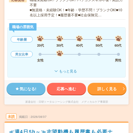
不要
■無資格・未経験OK！■年齢・学歴不問！ブランクOK!■10
名以上採用予定！■履歴書不要■社会保険完…
職場の雰囲気
年齢層
20代
30代
40代
50代
60代
男女比率
女性
男性
もっと見る
気になる!
応募へ進む
詳しく見る
派遣会社
日研トータルソーシング株式会社 メディカルケア事業部
未読
掲載日
2026/08/07
≪週4日5h～≫志望動機も履歴書も必要ナ