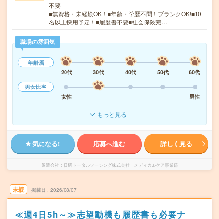
不要
■無資格・未経験OK！■年齢・学歴不問！ブランクOK!■10
名以上採用予定！■履歴書不要■社会保険完…
職場の雰囲気
年齢層
20代
30代
40代
50代
60代
男女比率
女性
男性
もっと見る
気になる!
応募へ進む
詳しく見る
派遣会社
日研トータルソーシング株式会社 メディカルケア事業部
未読
掲載日
2026/08/07
≪週4日5h～≫志望動機も履歴書も必要ナ