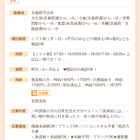
派遣
京都府宇治市
勤務地
大久保(京都府)駅から---分／小倉(京都府)駅から---分／伊勢
田駅から---分／黄檗(奈良線)駅から---分／木幡(京都府・京
阪線)駅から---分
シフト制（月～日）※平日のみなどの相談もOK※週3なども
曜日頻度
相談OK
【シフト例】07:00～16:0009:00～18:0017:00～09:00※ 上
時間
記は一例です！そ…
即日～2ヶ月以上 ■開始日の相談OK！
期間
無資格の方：時給1400円～1750円 / 介護福祉士：時給
時給
1700円～2125円 / 初任者以上：時給1500円～1875円
交通費
全額支給
／利用者の方の日常生活をサポート！＼▽具体的には…・
仕事内容
買い物や散歩に付き添ったり・折り紙や体操などのレ…
職種未経験OK / ブランクOK / パソコンスキル不要 / 英語力
応募資格
不要
＼無資格＊未経験OK／★年齢不問・ブランクOK★履歴書