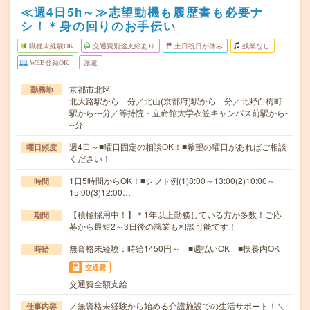
≪週4日5h～≫志望動機も履歴書も必要ナ
シ！＊身の回りのお手伝い
職種未経験OK
交通費別途支給あり
土日祝日が休み
残業なし
WEB登録OK
派遣
京都市北区
勤務地
北大路駅から---分／北山(京都府)駅から---分／北野白梅町
駅から---分／等持院・立命館大学衣笠キャンパス前駅から-
--分
週4日～■曜日固定の相談OK！■希望の曜日があればご相談
曜日頻度
ください！
1日5時間からOK！■シフト例(1)8:00～13:00(2)10:00～
時間
15:00(3)12:00…
【積極採用中！】＊1年以上勤務している方が多数！ご応
期間
募から最短2～3日後の就業も相談可能です！
無資格未経験：時給1450円～ ■週払いOK ■扶養内OK
時給
交通費
交通費全額支給
／無資格未経験から始める介護施設での生活サポート！＼
仕事内容