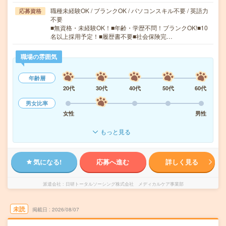
職種未経験OK / ブランクOK / パソコンスキル不要 / 英語力
応募資格
不要
■無資格・未経験OK！■年齢・学歴不問！ブランクOK!■10
名以上採用予定！■履歴書不要■社会保険完…
職場の雰囲気
年齢層
20代
30代
40代
50代
60代
男女比率
女性
男性
もっと見る
気になる!
応募へ進む
詳しく見る
派遣会社
日研トータルソーシング株式会社 メディカルケア事業部
未読
掲載日
2026/08/07