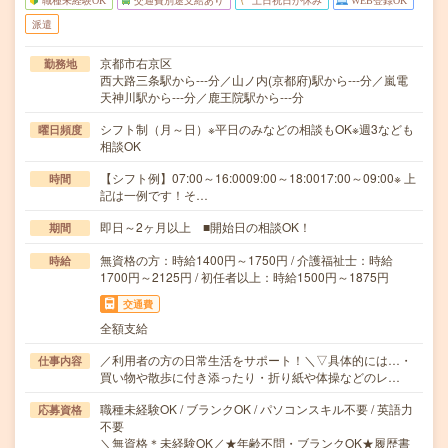
職種未経験OK
交通費別途支給あり
土日祝日が休み
WEB登録OK
派遣
京都市右京区
勤務地
西大路三条駅から---分／山ノ内(京都府)駅から---分／嵐電
天神川駅から---分／鹿王院駅から---分
シフト制（月～日）※平日のみなどの相談もOK※週3なども
曜日頻度
相談OK
【シフト例】07:00～16:0009:00～18:0017:00～09:00※ 上
時間
記は一例です！そ…
即日～2ヶ月以上 ■開始日の相談OK！
期間
無資格の方：時給1400円～1750円 / 介護福祉士：時給
時給
1700円～2125円 / 初任者以上：時給1500円～1875円
交通費
全額支給
／利用者の方の日常生活をサポート！＼▽具体的には…・
仕事内容
買い物や散歩に付き添ったり・折り紙や体操などのレ…
職種未経験OK / ブランクOK / パソコンスキル不要 / 英語力
応募資格
不要
＼無資格＊未経験OK／★年齢不問・ブランクOK★履歴書