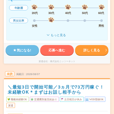
年齢層
20代
30代
40代
50代
60代
男女比率
女性
男性
もっと見る
気になる!
応募へ進む
詳しく見る
派遣会社
株式会社ニッソーネット
未読
掲載日
2026/08/07
＼最短3日で開始可能／3ヵ月で73万円稼ぐ！
未経験OK＊まずはお話し相手から
職種未経験OK
交通費別途支給あり
土日祝日が休み
WEB登録OK
派遣