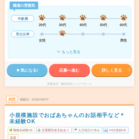
職場の雰囲気
年齢層
20代
30代
40代
50代
60代
男女比率
女性
男性
もっと見る
気になる!
応募へ進む
詳しく見る
派遣会社
株式会社ニッソーネット
未読
掲載日
2026/08/07
小規模施設でおばあちゃんのお話相手など＊
未経験OK
職種未経験OK
交通費別途支給あり
土日祝日が休み
WEB登録OK
派遣