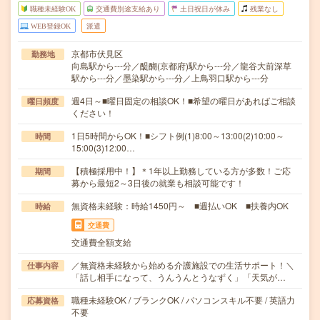
職種未経験OK
交通費別途支給あり
土日祝日が休み
残業なし
WEB登録OK
派遣
京都市伏見区
勤務地
向島駅から---分／醍醐(京都府)駅から---分／龍谷大前深草
駅から---分／墨染駅から---分／上鳥羽口駅から---分
週4日～■曜日固定の相談OK！■希望の曜日があればご相談
曜日頻度
ください！
1日5時間からOK！■シフト例(1)8:00～13:00(2)10:00～
時間
15:00(3)12:00…
【積極採用中！】＊1年以上勤務している方が多数！ご応
期間
募から最短2～3日後の就業も相談可能です！
無資格未経験：時給1450円～ ■週払いOK ■扶養内OK
時給
交通費
交通費全額支給
／無資格未経験から始める介護施設での生活サポート！＼
仕事内容
「話し相手になって、うんうんとうなずく」「天気が…
職種未経験OK / ブランクOK / パソコンスキル不要 / 英語力
応募資格
不要