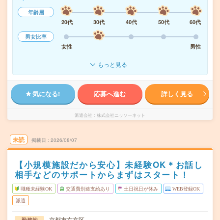
年齢層
20代
30代
40代
50代
60代
男女比率
女性
男性
もっと見る
気になる!
応募へ進む
詳しく見る
派遣会社
株式会社ニッソーネット
未読
掲載日
2026/08/07
【小規模施設だから安心】未経験OK＊お話し
相手などのサポートからまずはスタート！
職種未経験OK
交通費別途支給あり
土日祝日が休み
WEB登録OK
派遣
京都市右京区
勤務地