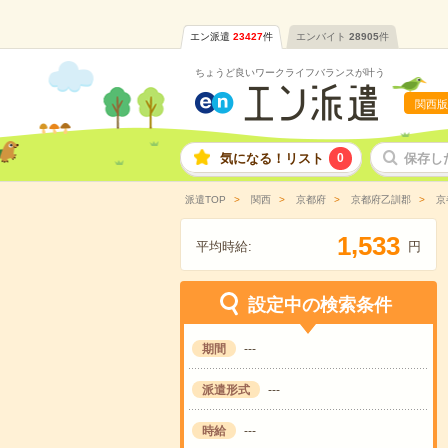
エン派遣
23427
件
エンバイト
28905
件
ちょうど良いワークライフバランスが叶う
関西版
気になる！リスト
0
保存し
派遣TOP
関西
京都府
京都府乙訓郡
京
,
1
5
3
3
平均時給:
円
設定中の検索条件
期間
---
派遣形式
---
時給
---