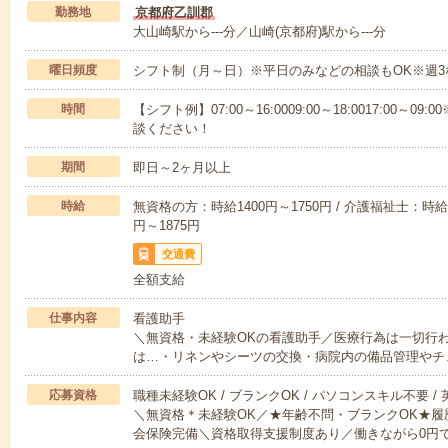
勤務地
京都府乙訓郡
大山崎駅から---分／山崎(京都府)駅から---分
曜日頻度
シフト制（月～日）※平日のみなどの相談もOK※週3
時間
【シフト例】07:00～16:0009:00～18:0017:00
談ください！
期間
即日～2ヶ月以上
時給
無資格の方：時給1400円～1750円 / 介護福祉士：時給1
円～1875円
交通費
全額支給
仕事内容
看護助手
＼無資格・未経験OKの看護助手／医療行為は一切行
は…・リネンやシーツの交換・病院内の備品管理やチ
応募資格
職種未経験OK / ブランクOK / パソコンスキル不要 /
＼無資格＊未経験OK／★年齢不問・ブランクOK★履
会保険完備＼資格取得支援制度あり／働きながら0円