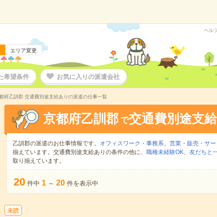
ヘル
エリア変更
た希望条件
お気に入りの派遣会社
都府乙訓郡 交通費別途支給ありの派遣の仕事一覧
京都府乙訓郡
交通費別途支
で
乙訓郡の派遣のお仕事情報です。
オフィスワーク・事務系
、
営業・販売・サー
揃えています。交通費別途支給ありの条件の他に、
職種未経験OK
、
友だちと一
取り揃えています。
20
1
20
件中
～
件を表示中
未読