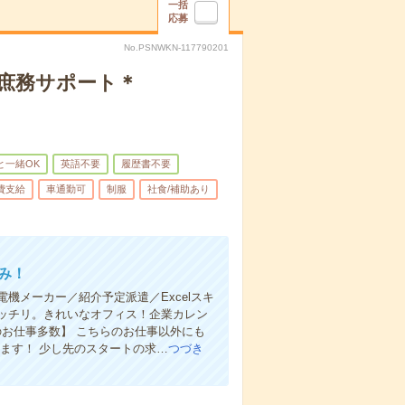
一括
応募
No.PSNWKN-117790201
庶務サポート＊
と一緒OK
英語不要
履歴書不要
費支給
車通勤可
制服
社食/補助あり
み！
機メーカー／紹介予定派遣／Excelスキ
ッチリ。きれいなオフィス！企業カレン
のお仕事多数】 こちらのお仕事以外にも
ます！ 少し先のスタートの求…
つづき