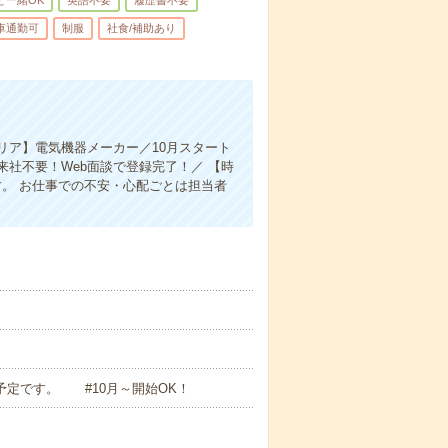
と一緒OK
英語不要
履歴書不要
車通勤可
制服
社食/補助あり
リア】電気機器メーカー／10月スタート
社不要！Web面談で登録完了！／ 【時
す。 お仕事での不安・心配ごとは担当者
用予定です。 #10月～開始OK！