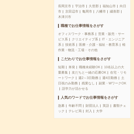
長岡京市
宇治市
久世郡
福知山市
向日
市
京田辺市
亀岡市
八幡市
綴喜郡
木津川市
職種でお仕事情報をさがす
オフィスワーク・事務系
営業・販売・サー
ビス系
クリエイティブ系
IT・エンジニア
系
技術系
医療・介護・福祉・教育系
軽
作業・物流・工場・その他
こだわりでお仕事情報をさがす
短期
単発
職種未経験OK
10名以上の大
量募集
友だちと一緒の応募OK
在宅・リモ
ートワーク
週2～3日勤務
週4日勤務
土
日祝のみ勤務
残業なし
副業・WワークOK
語学力が活かせる
人気のワードでお仕事情報をさがす
急募
年齢不問
財団法人
英語
書類チェ
ック
テレビ局
封入
大学