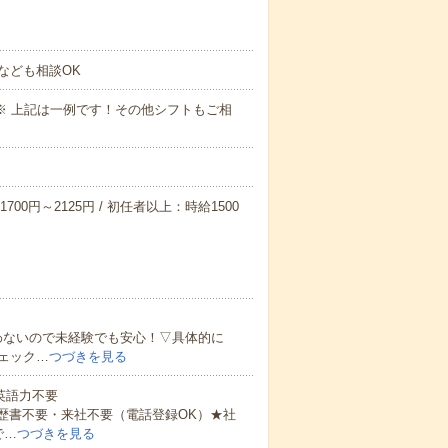
なども相談OK
～09:00※ 上記は一例です！その他シフトもご相
700円～2125円 / 初任者以上：時給1500
わないので未経験でも安心！▽具体的に
ェック…
つづきを見る
 英語力不要
歴書不要・来社不要（電話登録OK）★社
で…
つづきを見る