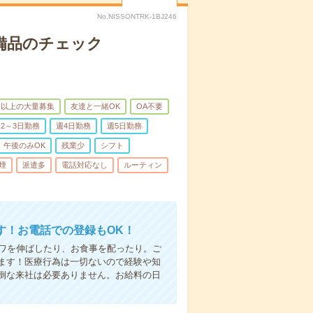
No.NISSONTRK-1BJ246
で備品のチェック
名以上の大量募集
友達と一緒OK
OA不要
2～3日勤務
週4日勤務
週5日勤務
午後のみOK
残業少
シフト
煙
派遣多
電話対応なし
ルーティン
す！お電話での登録もOK！
シワを伸ばしたり、お食事を配ったり。ご
ます！医療行為は一切ないので経験や知
倒な来社は必要ありません。お給料の日