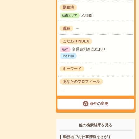
勤務地
乙訓郡
勤務エリア
職種
---
こだわりINDEX
交通費別途支給あり
絶対
---
できれば
キーワード
---
あなたのプロフィール
---
条件の変更
他の検索結果を見る
勤務地でお仕事情報をさがす