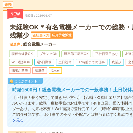
未読
NEW
掲載日
2026/08/07
未経験OK＊有名電機メーカーでの総務・
残業少
紹介予定派遣
正社員への
総合電機メーカー
派遣先
職種未経験OK
ブランクOK
既卒第二新卒OK
正社員登用あり
友達
WEB登録OK
週5日勤務
土日祝休
17時前までの仕事
残業少
交
職場が禁煙
派遣多
Excel
ここがポイント！
時給1500円！総合電機メーカーでの一般事務！土日祝休
【正社員＊長く安定して働きたい方へ】【八幡・久御山エリア】総合電
ルいかせます／総務・庶務事務のお仕事です！有名企業。受入体制バ
ダーあり。＼来社不要！Web面談で登録完了！／ 【時給1400円以上
ご紹介可能です。 お仕事での不安・心配ごとは担当者にすぐ相談でき
を見る