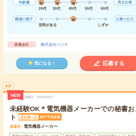
年齢層
男女比率
20代
30代
40代
50代
60代
職場の様子
仕事の仕方
活気がある
しずか
株式会社パソナ
派遣会社
応募する
気になる！
未読
NEW
掲載日
2026/08/07
未経験OK＊電気機器メーカーでの秘書
ト
紹介予定派遣
正社員への
電気機器メーカー
派遣先