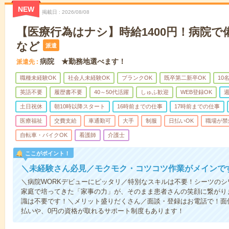
NEW
掲載日
2026/08/08
【医療行為はナシ】時給1400円！病院
など
派遣
病院 ★勤務地選べます！
派遣先
職種未経験OK
社会人未経験OK
ブランクOK
既卒第二新卒OK
10
英語不要
履歴書不要
40～50代活躍
しゅふ歓迎
WEB登録OK
週
土日祝休
朝10時以降スタート
16時前までの仕事
17時前までの仕事
医療福祉
交費支給
車通勤可
大手
制服
日払いOK
職場が禁
自転車・バイクOK
看護師
介護士
ここがポイント！
＼未経験さん必見／モクモク・コツコツ作業がメインで
＼病院WORKデビューにピッタリ／特別なスキルは不要！シーツの
家庭で培ってきた「家事の力」が、そのまま患者さんの笑顔に繋がり
識は不要です！＼メリット盛りだくさん／面談・登録はお電話で！面
払いや、0円の資格が取れるサポート制度もあります！