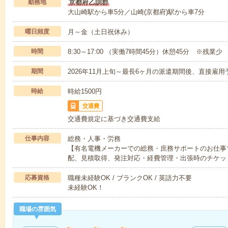
勤務地
京都府乙訓郡
大山崎駅から車5分／山崎(京都府)駅から車7分
曜日頻度
月～金（土日祝休み）
時間
8:30～17:00 （実働7時間45分）休憩45分 ※残業少
期間
2026年11月上旬～最長6ヶ月の派遣期間後、直接雇
時給
時給1500円
交通費
交通費規定に基づき交通費支給
仕事内容
総務・人事・労務
【有名電機メーカーでの総務・庶務サポートのお仕事
配、見積取得、発注対応・経費管理・出張時のチケッ
応募資格
職種未経験OK / ブランクOK / 英語力不要
未経験OK！
職場の雰囲気