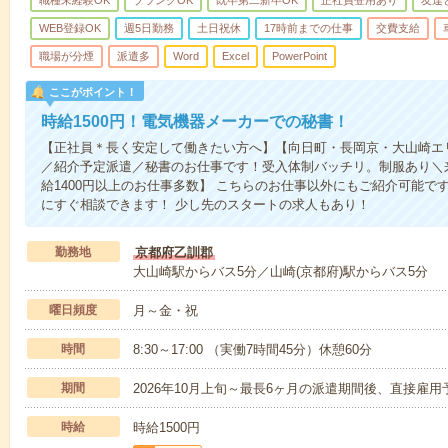
職種未経験OK
ブランクOK
既卒第二新卒OK
正社員登用あり
友達
WEB登録OK
週5日勤務
土日祝休
17時前までの仕事
交費支給
職場が分煙
派遣多
Word
Excel
PowerPoint
ここがポイント！
時給1500円！電気機器メーカーでの秘書！
【正社員＊長く安定して働きたい方へ】【向日町・長岡京・大山崎エ
／紹介予定派遣／秘書のお仕事です！受入体制バッチリ。制服あり＼来
給1400円以上のお仕事多数】 こちらのお仕事以外にもご紹介可能で
にすぐ相談できます！ 少し先のスタートの求人もあり！
勤務地
京都府乙訓郡
大山崎駅からバス5分／山崎(京都府)駅からバス5分
曜日頻度
月～金・祝
時間
8:30～17:00 （実働7時間45分）休憩60分
期間
2026年10月上旬～最長6ヶ月の派遣期間後、直接雇
時給
時給1500円