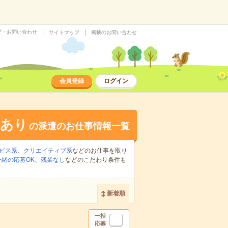
プ・お問い合わせ
サイトマップ
掲載のお問い合わせ
会員登録
ログイン
給あり
の派遣のお仕事情報一覧
ビス系
、
クリエイティブ系
などのお仕事を取り
緒の応募OK
、
残業なし
などのこだわり条件も
新着順
一括
応募