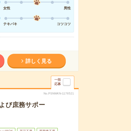
女性
男性
テキパキ
コツコツ
詳しく見る
一括
応募
No.PSNWKN-1176521
および庶務サポー