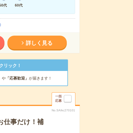
50代
60代
）
詳しく見る
クリック！
」
や
「応募歓迎」
が届きます！
一括
応募
No.SAIkc270101
のお仕事だけ！補