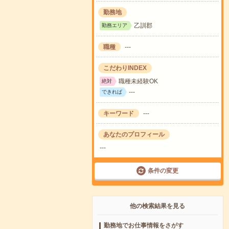
勤務地
乙訓郡
勤務エリア
職種
---
こだわりINDEX
職種未経験OK
絶対
---
できれば
キーワード
---
あなたのプロフィール
---
条件の変更
他の検索結果を見る
勤務地でお仕事情報をさがす