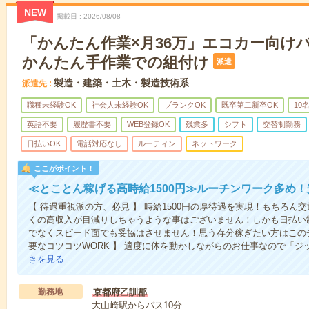
NEW
掲載日
2026/08/08
「かんたん作業×月36万」エコカー向け
かんたん手作業での組付け
派遣
製造・建築・土木・製造技術系
派遣先
職種未経験OK
社会人未経験OK
ブランクOK
既卒第二新卒OK
10
英語不要
履歴書不要
WEB登録OK
残業多
シフト
交替制勤務
日払いOK
電話対応なし
ルーティン
ネットワーク
ここがポイント！
≪とことん稼げる高時給1500円≫ルーチンワーク多め
【 待遇重視派の方、必見 】 時給1500円の厚待遇を実現！もちろ
くの高収入が目減りしちゃうような事はございません！しかも日払い
でなくスピード面でも妥協はさせません！思う存分稼ぎたい方はこの
要なコツコツWORK 】 適度に体を動かしながらのお仕事なので「
きを見る
勤務地
京都府乙訓郡
大山崎駅からバス10分