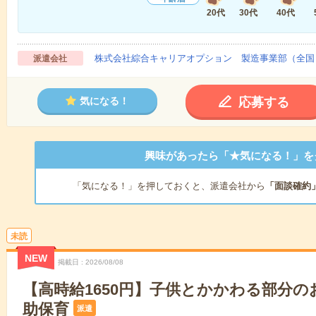
20代
30代
40代
株式会社綜合キャリアオプション 製造事業部（全国
派遣会社
応募する
気になる！
興味があったら「★気になる！」を
「気になる！」を押しておくと、派遣会社から
「面談確約
未読
NEW
掲載日
2026/08/08
【高時給1650円】子供とかかわる部分
助保育
派遣