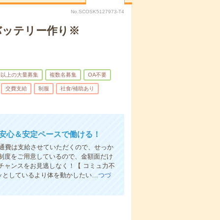
No.SCOSK5127973-T4
バッテリー作り※
名以上の大量募集
複数名募集
OA不要
交費支給
制服
社食/補助あり
！安心＆安定ペースで働ける！
ん交通費は支給させていただくので、せっか
制度をご用意しているので、金額面だけ
チャンスをお見逃しなく！【 コミュ力不
ジッとしているより体を動かしたい…
つづ