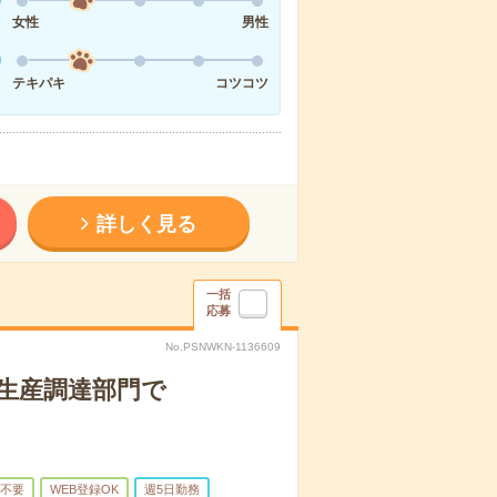
女性
男性
テキパキ
コツコツ
詳しく見る
一括
応募
No.PSNWKN-1136609
生産調達部門で
不要
WEB登録OK
週5日勤務