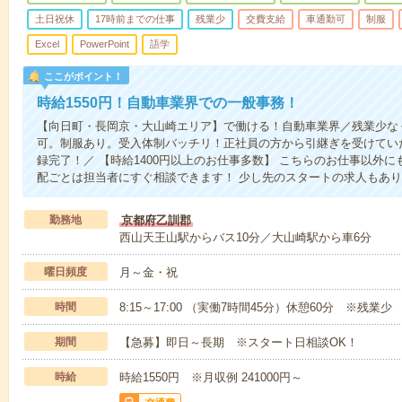
土日祝休
17時前までの仕事
残業少
交費支給
車通勤可
制服
Excel
PowerPoint
語学
ここがポイント！
時給1550円！自動車業界での一般事務！
【向日町・長岡京・大山崎エリア】で働ける！自動車業界／残業少な
可。制服あり。受入体制バッチリ！正社員の方から引継ぎを受けてい
録完了！／ 【時給1400円以上のお仕事多数】 こちらのお仕事以外
配ごとは担当者にすぐ相談できます！ 少し先のスタートの求人もあり
勤務地
京都府乙訓郡
西山天王山駅からバス10分／大山崎駅から車6分
曜日頻度
月～金・祝
時間
8:15～17:00 （実働7時間45分）休憩60分 ※残業少
期間
【急募】即日～長期 ※スタート日相談OK！
時給
時給1550円 ※月収例 241000円～