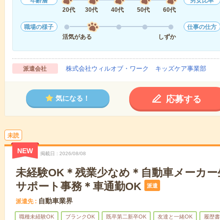
年齢層
男女比率
20代
30代
40代
50代
60代
職場の様子
仕事の仕方
活気がある
しずか
株式会社ウィルオブ・ワーク キッズケア事業部
派遣会社
応募する
気になる！
未読
NEW
掲載日
2026/08/08
未経験OK＊残業少なめ＊自動車メーカー
サポート事務＊車通勤OK
派遣
自動車業界
派遣先
職種未経験OK
ブランクOK
既卒第二新卒OK
友達と一緒OK
履歴書