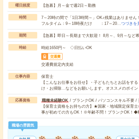
曜日頻度
【急募】月～金で週2日～勤務
時間
7～20時の間で「1日3時間～」OK♪残業はありませ
フルタイム：9～18時夜だけ ：17～20…
つづきを
期間
【急募】即日～長期まで大歓迎！ 8月～、9月～など
時給
時給1650円～ ◇日払いOK
交通費
交通費規定内支給
仕事内容
保育士
【こんなお仕事をお任せ】・子どもたちとお話をする
け・お掃除…などをお願いします。オススメのポイン
応募資格
職種未経験OK
/ ブランクOK / パソコンスキル不要 /
【保育士資格をお持ちの方】★国家・地域限定保育士
事が初めての方もOK！※年齢不問！ブランクOK！◆
職場の雰囲気