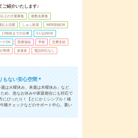
てご紹介いたします♪
名以上の大量募集
複数名募集
0歳以上活躍
しゅふ歓迎
WEB登録OK
17時前までの仕事
5ｈ以内OK
ークOK
医療福祉
学校
交費支給
が禁煙
派遣多
電話対応なし
りもない安心空間＊
今週は火曜休み、来週は木曜休み」など、
るため、急なお休みや家庭都合にも対応で
方にぴったり！【とにかくシンプル！補
・午睡チェックなどのサポート中心。重い