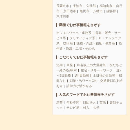
長岡京市
宇治市
久世郡
福知山市
向日
市
京田辺市
亀岡市
八幡市
綴喜郡
木津川市
職種でお仕事情報をさがす
オフィスワーク・事務系
営業・販売・サー
ビス系
クリエイティブ系
IT・エンジニア
系
技術系
医療・介護・福祉・教育系
軽
作業・物流・工場・その他
こだわりでお仕事情報をさがす
短期
単発
10名以上の大量募集
友だちと
一緒の応募OK
在宅・リモートワーク
週2
～3日勤務
週4日勤務
土日祝のみ勤務
残
業なし
副業・WワークOK
交通費別途支給
あり
語学力が活かせる
人気のワードでお仕事情報をさがす
急募
年齢不問
財団法人
英語
書類チェ
ック
テレビ局
封入
大学