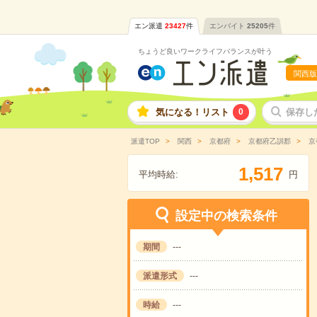
エン派遣
23427
件
エンバイト
25205
件
ちょうど良いワークライフバランスが叶う
関西版
気になる！リスト
0
保存し
派遣TOP
関西
京都府
京都府乙訓郡
京
,
1
5
1
7
平均時給:
円
設定中の検索条件
期間
---
派遣形式
---
時給
---