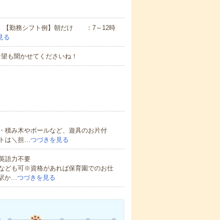
ん！【勤務シフト例】朝だけ ：7～12時
見る
希望も聞かせてくださいね！
・積み木やボールなど、遊具のお片付
トは＼担…
つづきを見る
 英語力不要
なども可※資格があれば保育園でのお仕
駅か…
つづきを見る