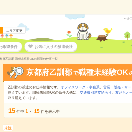
ヘル
エリア変更
た希望条件
お気に入りの派遣会社
都府乙訓郡 職種未経験OKの派遣の仕事一覧
京都府乙訓郡
職種未経験OK
で
乙訓郡の派遣のお仕事情報です。
オフィスワーク・事務系
、
営業・販売・サー
揃えています。職種未経験OKの条件の他に、
交通費別途支給あり
、
友だちと一
取り揃えています。
15
1
15
件中
～
件を表示中
未読