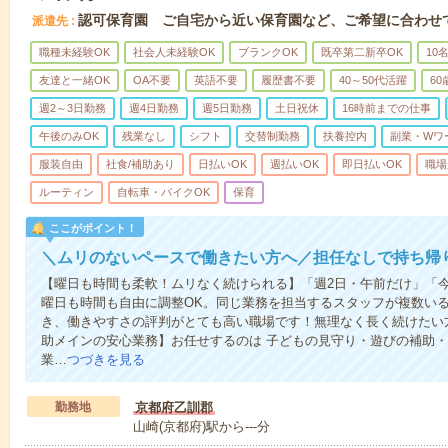
認可保育園 ご自宅から近い保育園など、ご希望に合わせ
派遣先
職種未経験OK
社会人未経験OK
ブランクOK
既卒第二新卒OK
10
友達と一緒OK
OA不要
英語不要
履歴書不要
40～50代活躍
6
週2～3日勤務
週4日勤務
週5日勤務
土日祝休
16時前までの仕事
午後のみOK
残業なし
シフト
交替制勤務
扶養控内
副業・Wワ
服装自由
社食/補助あり
日払いOK
週払いOK
即日払いOK
職場
ルーティン
自転車・バイクOK
保育
ここがポイント！
＼ムリのないペースで働きたい方へ／担任なしで持ち帰
【曜日も時間も柔軟！ムリなく続けられる】「週2日・午前だけ」「
曜日も時間も自由に調整OK。同じ業務を担当するスタッフが複数い
き、働きやすさの評判がとても高い職場です！無理なく長く続けたい
助メインの安心業務】お任せするのは 子どもの見守り・遊びの補助
業…
つづきを見る
勤務地
京都府乙訓郡
山崎(京都府)駅から---分