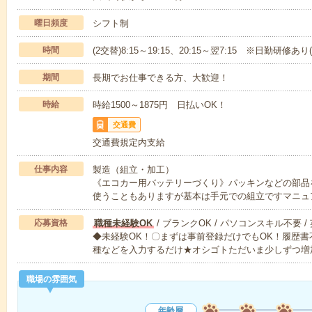
曜日頻度
シフト制
時間
(2交替)8:15～19:15、20:15～翌7:15 ※日勤研
期間
長期でお仕事できる方、大歓迎！
時給
時給1500～1875円 日払いOK！
交通費
交通費規定内支給
仕事内容
製造（組立・加工）
《エコカー用バッテリーづくり》パッキンなどの部品
使うこともありますが基本は手元での組立ですマニュ
応募資格
職種未経験OK
/ ブランクOK / パソコンスキル不要 /
◆未経験OK！〇まずは事前登録だけでもOK！履歴
種などを入力するだけ★オシゴトただいま少しずつ増
職場の雰囲気
年齢層