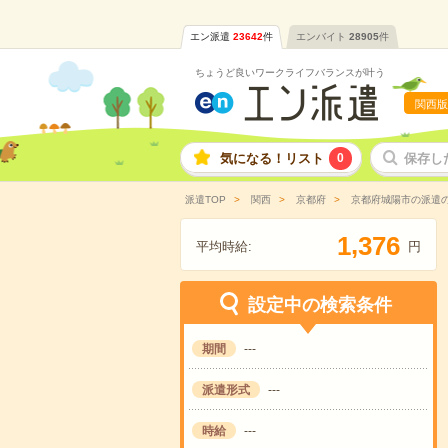
エン派遣
23642
件
エンバイト
28905
件
ちょうど良いワークライフバランスが叶う
関西版
気になる！リスト
0
保存し
派遣TOP
関西
京都府
京都府城陽市の派遣
,
1
3
7
6
平均時給:
円
設定中の検索条件
期間
---
派遣形式
---
時給
---