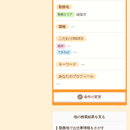
勤務地
城陽市
勤務エリア
職種
---
こだわりINDEX
---
絶対
---
できれば
キーワード
---
あなたのプロフィール
---
条件の変更
他の検索結果を見る
勤務地でお仕事情報をさがす