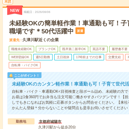
未読
NEW
掲載日
2026/08/06
未経験OKの簡単軽作業！車通勤も可！子
職場です＊50代活躍中
派遣
久津川駅近くの企業
派遣先
職種未経験OK
ブランクOK
既卒第二新卒OK
英語不要
履歴書不要
WEB登録OK
週5日勤務
土日祝休
17時前までの仕事
交費支給
自転車・バイクOK
ここがポイント！
未経験OKのカンタン軽作業！車通勤も可！子育て世代
自転車・バイク・車通勤OK<目視検査と段ボール詰め、未経験の方で
お昼は1食360円でお弁当も注文可能〇働きやすさバツグンです！【
しでもきになればお気軽に応募ボタンからお問合せください。【来社
かんたん登録＊分からないことや疑問点も是非お伺いさせてください
勤務地
京都府城陽市
久津川駅から徒歩20分