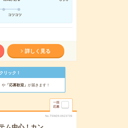
コツコツ
詳しく見る
クリック！
」
や
「応募歓迎」
が届きます！
一括
応募
No.TSW26-0623739
テム中心！カン