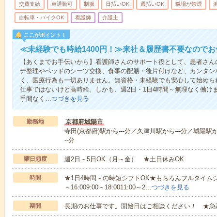
交費支給
車通勤可
制服
日払いOK
週払いOK
職場が禁煙
自転車・バイクOK
看護師
介護士
ここがポイント！
≪未経験でも時給1400円！≫来社＆履歴書不要なので
【あくまでお手伝いから】看護師さんのサポート役として、患者さん
テ整理やベッドのシーツ交換、食事の配膳・後片付けなど、カンタン
く、医療行為も一切ありません。無資格・未経験でも安心して始めら
仕事ではないけど高時給。しかも、週2日・1日4時間～無理なく働け
手間なく…
つづきを見る
勤務地
京都府城陽市
寺田(京都府)駅から---分／久津川駅から---分／城陽駅か
--分
曜日頻度
週2日～5日OK（月～金） ★土日休みOK
時間
★1日4時間～の時短シフトOK★もちろんフルタイムシ
～16:009:00～18:0011:00～2…
つづきを見る
期間
長期のお仕事です。開始日はご相談ください！ ★急