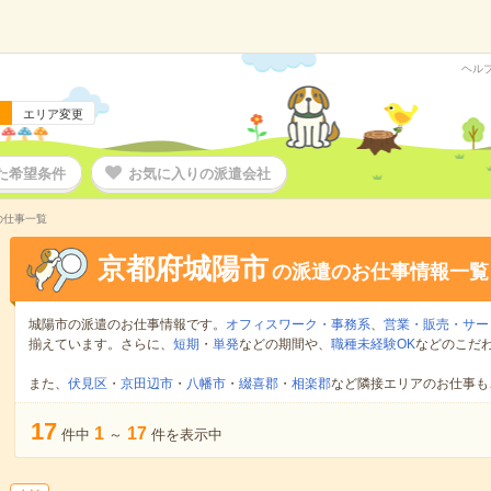
ヘル
エリア変更
た希望条件
お気に入りの派遣会社
の仕事一覧
京都府城陽市
の派遣のお仕事情報一覧
城陽市の派遣のお仕事情報です。
オフィスワーク・事務系
、
営業・販売・サー
揃えています。さらに、
短期
・
単発
などの期間や、
職種未経験OK
などのこだ
また、
伏見区
・
京田辺市
・
八幡市
・
綴喜郡
・
相楽郡
など隣接エリアのお仕事も
17
1
17
件中
～
件を表示中