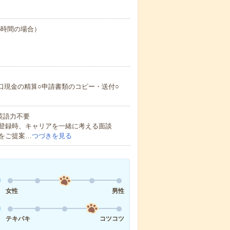
業5時間の場合）
口現金の精算○申請書類のコピー・送付○
 英語力不要
登録時、キャリアを一緒に考える面談
をご提案…
つづきを見る
女性
男性
テキパキ
コツコツ