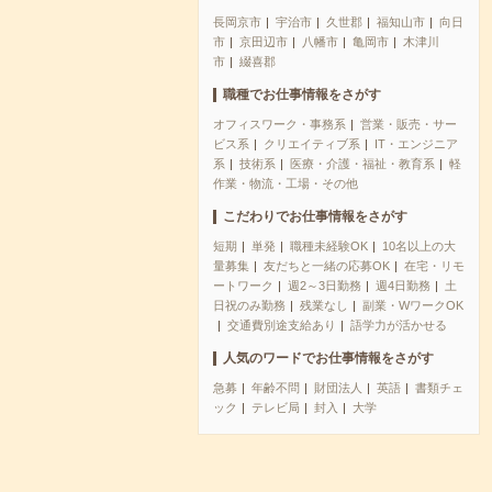
長岡京市
宇治市
久世郡
福知山市
向日
市
京田辺市
八幡市
亀岡市
木津川
市
綴喜郡
職種でお仕事情報をさがす
オフィスワーク・事務系
営業・販売・サー
ビス系
クリエイティブ系
IT・エンジニア
系
技術系
医療・介護・福祉・教育系
軽
作業・物流・工場・その他
こだわりでお仕事情報をさがす
短期
単発
職種未経験OK
10名以上の大
量募集
友だちと一緒の応募OK
在宅・リモ
ートワーク
週2～3日勤務
週4日勤務
土
日祝のみ勤務
残業なし
副業・WワークOK
交通費別途支給あり
語学力が活かせる
人気のワードでお仕事情報をさがす
急募
年齢不問
財団法人
英語
書類チェ
ック
テレビ局
封入
大学