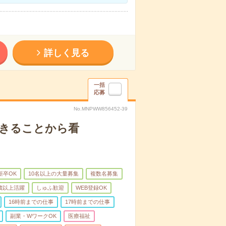
詳しく見る
一括
応募
No.MNPWW856452-39
できることから看
新卒OK
10名以上の大量募集
複数名募集
0歳以上活躍
しゅふ歓迎
WEB登録OK
16時前までの仕事
17時前までの仕事
副業・WワークOK
医療福祉