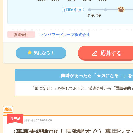
仕事の仕方
テキパキ
マンパワーグループ株式会社
派遣会社
応募する
気になる！
興味があったら「★気になる！」を
「気になる！」を押しておくと、派遣会社から
「面談確約
未読
NEW
掲載日
2026/08/06
〈事務未経験OK！長池駅すぐ〉専用シス