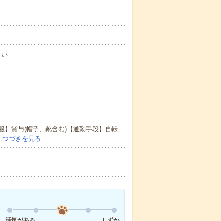
さい
】貸与(帽子、靴含む)【通勤手段】自転
…
つづきを見る
活気がある
しずか