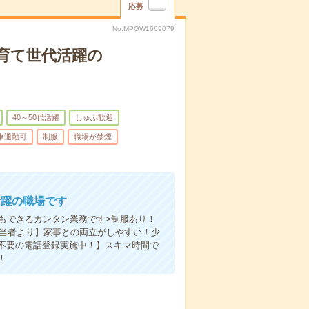
応募
No.MPGW1669079
育て世代活躍の
40～50代活躍
しゅふ歓迎
車通勤可
制服
職場が禁煙
活躍の職場です
もできるカンタン業務です>制服あり！
担当者より】家事との両立がしやすい！少
不要の電話登録実施中！】スキマ時間で
！