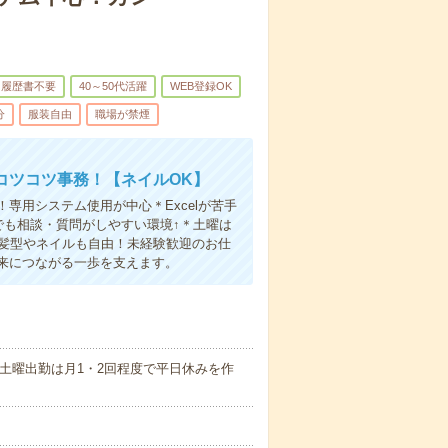
履歴書不要
40～50代活躍
WEB登録OK
分
服装自由
職場が禁煙
コツコツ事務！【ネイルOK】
専用システム使用が中心＊Excelが苦手
でも相談・質問がしやすい環境↑＊土曜は
！髪型やネイルも自由！未経験歓迎のお仕
来につながる一歩を支えます。
】土曜出勤は月1・2回程度で平日休みを作