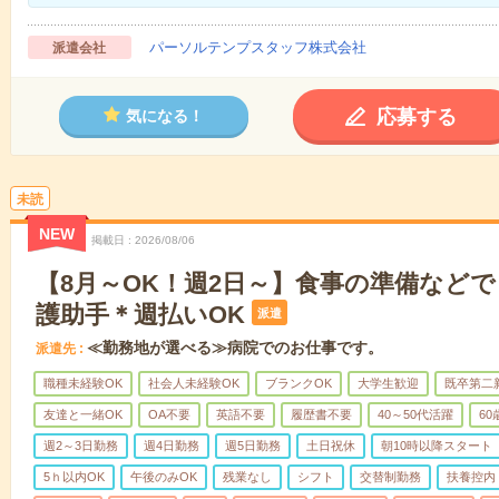
パーソルテンプスタッフ株式会社
派遣会社
応募する
気になる！
未読
NEW
掲載日
2026/08/06
【8月～OK！週2日～】食事の準備など
護助手＊週払いOK
派遣
≪勤務地が選べる≫病院でのお仕事です。
派遣先
職種未経験OK
社会人未経験OK
ブランクOK
大学生歓迎
既卒第二
友達と一緒OK
OA不要
英語不要
履歴書不要
40～50代活躍
6
週2～3日勤務
週4日勤務
週5日勤務
土日祝休
朝10時以降スタート
5ｈ以内OK
午後のみOK
残業なし
シフト
交替制勤務
扶養控内