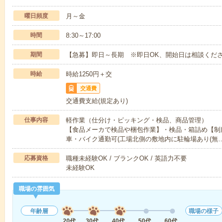
曜日頻度
月～金
時間
8:30～17:00
期間
【急募】即日～長期 ※即日OK、開始日は相談くだ
時給
時給1250円＋交
交通費
交通費支給(規定あり)
仕事内容
軽作業（仕分け・ピッキング・検品、商品管理）
【食品メーカで検品や梱包作業】・検品・箱詰め【制服
車・バイク通勤可(工場北側の敷地内に駐輪場あり(無
応募資格
職種未経験OK / ブランクOK / 英語力不要
未経験OK
職場の雰囲気
年齢層
職場の様子
20代
30代
40代
50代
60代