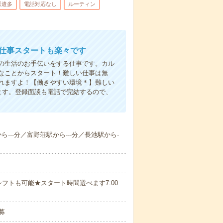
派遣多
電話対応なし
ルーティン
お仕事スタートも楽々です
の生活のお手伝いをする仕事です。カル
なことからスタート！難しい仕事は無
れますよ！【働きやすい環境＊】難しい
ます。登録面談も電話で完結するので、
ら---分／富野荘駅から---分／長池駅から-
フトも可能★スタート時間選べます7:00
募