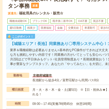
タン事務
派遣
福祉用具のレンタル・販売☆
派遣先
職種未経験OK
ブランクOK
既卒第二新卒OK
OA不要
英語不要
週5日勤務
残業少
医療福祉
金融
交費支給
車通勤可
駅歩5
ここがポイント！
【城陽エリア！長池】同業務あり〇専用システム中心！
業界＆職種経験は必要ありません○基本的なPC操作ができれば大丈夫！
な方も挑戦しやすい内容です！同業務の方がいてとっても安心○いつ
月2回ほどで平日休みもゲット↑社員登用制度あり＊長期就業狙おう
事が豊富なテンプスタッフ。あなたの「やってみたい」を大切に、未
勤務地
京都府城陽市
長池駅から徒歩4分／富野荘駅から民間バス8分
曜日頻度
月・火・水・木・金・土(週5日) ※【日・祝休み★
れる！
時間
09:00～17:45(実働7時間45分 休憩1時間)