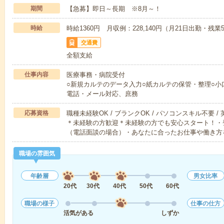
期間
【急募】即日～長期 ※8月～！
時給
時給1360円 月収例：228,140円（月21日出勤・残
交通費
全額支給
仕事内容
医療事務・病院受付
○新規カルテのデータ入力○紙カルテの保管・整理○小
電話・メール対応、庶務
応募資格
職種未経験OK / ブランクOK / パソコンスキル不要 /
＊未経験の方歓迎＊未経験の方でも安心スタート！・
（電話面談の場合）・あなたに合ったお仕事や働き方
職場の雰囲気
年齢層
男女比率
20代
30代
40代
50代
60代
職場の様子
仕事の仕方
活気がある
しずか