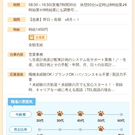
08:30～16:50(実働7時間30分 休憩50分)※定時は8時始業♪8
時間
時始業や9時始業にも調整可…
【急募】即日～長期 ※8月～！
期間
時給1450円
時給
交通費
全額支給
営業事務
仕事内容
＼生産計画及び配車計画のシステム化サポート業務！／・生
産、出荷計画とその手配・年間、月、日々の出荷計…
職種未経験OK / ブランクOK / パソコンスキル不要 / 英語力不
応募資格
要
＊未経験の方歓迎＊未経験の方でも安心スタート！・登録
時、キャリアを一緒に考える面談（TEL面談の場合…
職場の雰囲気
年齢層
20代
30代
40代
50代
60代
男女比率