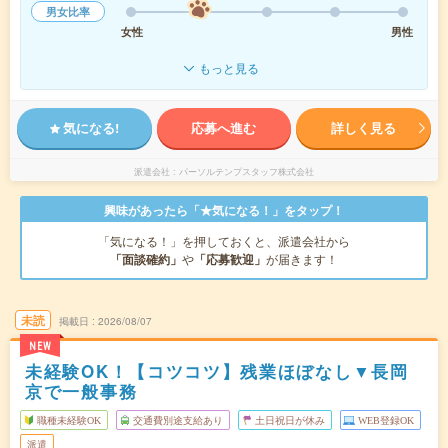
男女比率
女性
男性
もっと見る
気になる!
応募へ進む
詳しく見る
派遣会社
パーソルテンプスタッフ株式会社
興味があったら「★気になる！」をタップ！
「気になる！」を押しておくと、派遣会社から
「面談確約」
や
「応募歓迎」
が届きます！
未読
掲載日
2026/08/07
NEW
未経験OK！【コツコツ】残業ほぼなし▼長岡
京で一般事務
職種未経験OK
交通費別途支給あり
土日祝日が休み
WEB登録OK
派遣