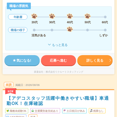
職場の雰囲気
年齢層
20代
30代
40代
50代
60代
職場の様子
活気がある
しずか
もっと見る
気になる!
応募へ進む
詳しく見る
派遣会社
株式会社リクルートスタッフィング
未読
掲載日
2026/08/06
NEW
【アデコスタッフ活躍中働きやすい職場】車通
勤OK！在庫確認
職種未経験OK
交通費別途支給あり
土日祝日が休み
残業なし
WEB登録OK
派遣