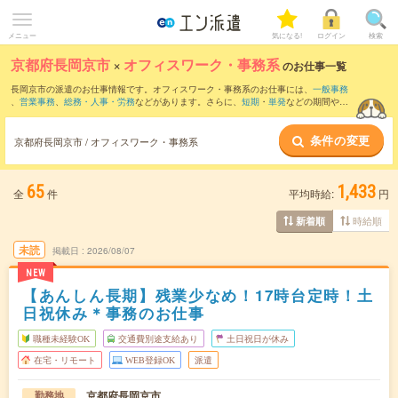
メニュー
気になる!
ログイン
検索
京都府長岡京市
×
オフィスワーク・事務系
のお仕事一覧
長岡京市の派遣のお仕事情報です。オフィスワーク・事務系のお仕事には、
一般事務
、
営業事務
、
総務・人事・労務
などがあります。さらに、
短期
・
単発
などの期間や、
職種未経験OK
などのこだわり条件で絞り込んでいただけます。
条件の変更
京都府長岡京市 / オフィスワーク・事務系
65
1,433
全
件
平均時給:
円
時給順
新着順
未読
掲載日
2026/08/07
NEW
【あんしん長期】残業少なめ！17時台定時！土
日祝休み＊事務のお仕事
職種未経験OK
交通費別途支給あり
土日祝日が休み
在宅・リモート
WEB登録OK
派遣
京都府長岡京市
勤務地