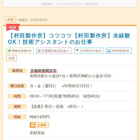
派遣会社
パーソルテンプスタッフ株式会社
未読
掲載日
2026/08/06
NEW
【村田製作所】コツコツ【村田製作所】未経験
OK！技術アシスタントのお仕事
職種未経験OK
交通費別途支給あり
土日祝日が休み
WEB登録OK
派遣
京都府長岡京市
勤務地
長岡京駅から徒歩1分／長岡天神駅から徒歩12分
月～金（週5日） ※年間休日123日！
曜日頻度
09:00～17:30(実働7時間45分 休憩45分)
時間
【急募】即日～長期 ※即日～！
期間
時給1430円
時給
交通費
全額支給