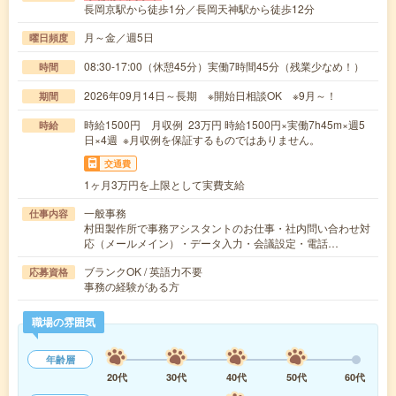
長岡京駅から徒歩1分／長岡天神駅から徒歩12分
月～金／週5日
曜日頻度
08:30-17:00（休憩45分）実働7時間45分（残業少なめ！）
時間
2026年09月14日～長期 ※開始日相談OK ※9月～！
期間
時給1500円 月収例 23万円 時給1500円×実働7h45m×週5
時給
日×4週 ※月収例を保証するものではありません。
交通費
1ヶ月3万円を上限として実費支給
一般事務
仕事内容
村田製作所で事務アシスタントのお仕事・社内問い合わせ対
応（メールメイン）・データ入力・会議設定・電話…
ブランクOK / 英語力不要
応募資格
事務の経験がある方
職場の雰囲気
年齢層
20代
30代
40代
50代
60代