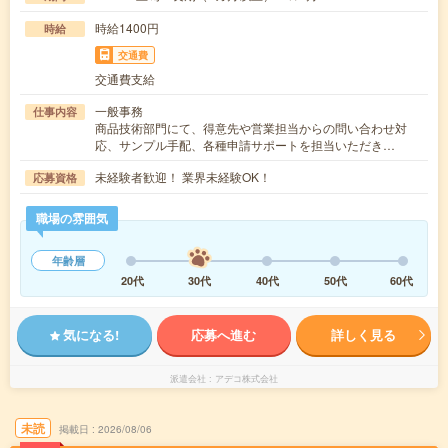
時給1400円
時給
交通費
交通費支給
一般事務
仕事内容
商品技術部門にて、得意先や営業担当からの問い合わせ対
応、サンプル手配、各種申請サポートを担当いただき…
未経験者歓迎！ 業界未経験OK！
応募資格
職場の雰囲気
年齢層
20代
30代
40代
50代
60代
気になる!
応募へ進む
詳しく見る
派遣会社
アデコ株式会社
未読
掲載日
2026/08/06