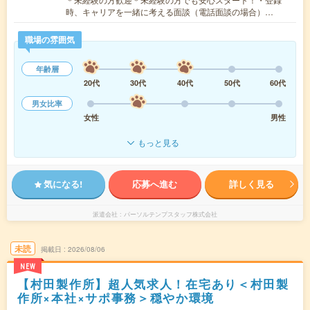
時、キャリアを一緒に考える面談（電話面談の場合）…
職場の雰囲気
年齢層
20代
30代
40代
50代
60代
男女比率
女性
男性
もっと見る
気になる!
応募へ進む
詳しく見る
派遣会社
パーソルテンプスタッフ株式会社
未読
掲載日
2026/08/06
NEW
【村田製作所】超人気求人！在宅あり＜村田製
作所×本社×サポ事務＞穏やか環境