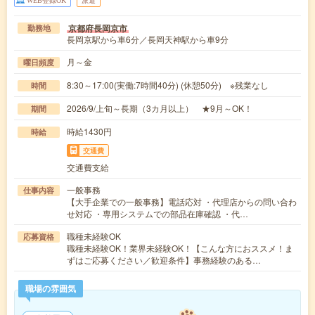
京都府長岡京市
勤務地
長岡京駅から車6分／長岡天神駅から車9分
月～金
曜日頻度
8:30～17:00(実働:7時間40分) (休憩50分) ※残業なし
時間
2026/9/上旬～長期（3カ月以上） ★9月～OK！
期間
時給1430円
時給
交通費
交通費支給
一般事務
仕事内容
【大手企業での一般事務】電話応対 ・代理店からの問い合わ
せ対応 ・専用システムでの部品在庫確認 ・代…
職種未経験OK
応募資格
職種未経験OK！業界未経験OK！【こんな方におススメ！ま
ずはご応募ください／歓迎条件】事務経験のある…
職場の雰囲気