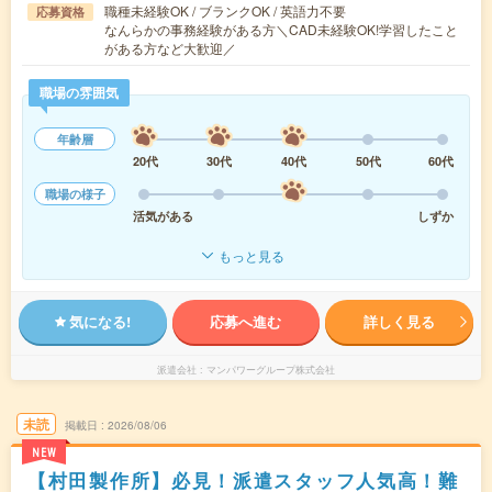
職種未経験OK / ブランクOK / 英語力不要
応募資格
なんらかの事務経験がある方＼CAD未経験OK!学習したこと
がある方など大歓迎／
職場の雰囲気
年齢層
20代
30代
40代
50代
60代
職場の様子
活気がある
しずか
もっと見る
気になる!
応募へ進む
詳しく見る
派遣会社
マンパワーグループ株式会社
未読
掲載日
2026/08/06
NEW
【村田製作所】必見！派遣スタッフ人気高！難