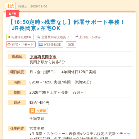
未読
掲載日
2026/08/06
NEW
【16:50定時×残業なし】部署サポート事務！
│JR長岡京×在宅OK
職種未経験OK
交通費別途支給あり
土日祝日が休み
在宅・リモート
WEB登録OK
派遣
京都府長岡京市
勤務地
長岡京駅から徒歩3分
月～金（週5日） ※年間休日128日実績
曜日頻度
09:00～16:50(実働7時間 休憩50分)
時間
2026年09月上旬～長期 ※9月～！
期間
時給1450円
時給
交通費
全額支給
営業事務
仕事内容
○生産数・スケジュール表作成○システム設定の更新・チェッ
ク○配車記録・各工場情報の集計○請求書の発行…