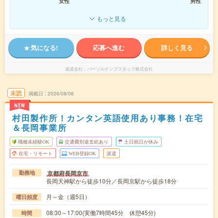
女性
男性
もっと見る
気になる!
応募へ進む
詳しく見る
派遣会社
パーソルテンプスタッフ株式会社
未読
掲載日
2026/08/06
NEW
村田製作所！カンタン英語使用あり事務！在宅
＆長岡事業所
職種未経験OK
交通費別途支給あり
土日祝日が休み
在宅・リモート
WEB登録OK
派遣
京都府長岡京市
勤務地
長岡天神駅から徒歩10分／長岡京駅から徒歩18分
月～金（週5日）
曜日頻度
08:30～17:00(実働7時間45分 休憩45分)
時間