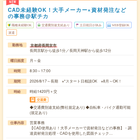
NEW
CAD未経験OK！大手メーカー×資材発注など
の事務@駅チカ
職種未経験OK
交通費別途支給あり
土日祝日が休み
WEB登録OK
派遣
京都府長岡京市
勤務地
長岡京駅から徒歩1分／長岡天神駅から徒歩12分
月～金
曜日頻度
8:30～17:00
時間
2026/8/17～長期 ※*スタート日相談OK ※8月～OK！
期間
時給1420円＋交
時給
交通費
◆交通費別途支給(弊社規定あり) ◆自転車・バイク通勤可能
(規定あり)
営業事務
仕事内容
【CAD使用あり！大手メーカーで資材発注などの事務】・調
達資材発注処理・CADを使用した図面チェック…