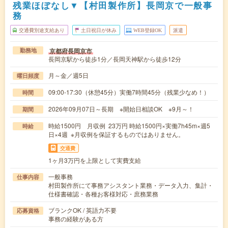
残業ほぼなし▼【村田製作所】長岡京で一般事
務
交通費別途支給あり
土日祝日が休み
WEB登録OK
派遣
京都府長岡京市
勤務地
長岡京駅から徒歩1分／長岡天神駅から徒歩12分
月～金／週5日
曜日頻度
09:00-17:30（休憩45分）実働7時間45分（残業少なめ！）
時間
2026年09月07日～長期 ※開始日相談OK ※9月～！
期間
時給1500円 月収例 23万円 時給1500円×実働7h45m×週5
時給
日×4週 ※月収例を保証するものではありません。
交通費
1ヶ月3万円を上限として実費支給
一般事務
仕事内容
村田製作所にて事務アシスタント業務・データ入力、集計・
仕様書確認・各種お客様対応・庶務業務
ブランクOK / 英語力不要
応募資格
事務の経験がある方