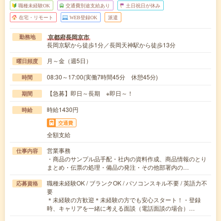
職種未経験OK
交通費別途支給あり
土日祝日が休み
在宅・リモート
WEB登録OK
派遣
京都府長岡京市
勤務地
長岡京駅から徒歩1分／長岡天神駅から徒歩13分
月～金（週5日）
曜日頻度
08:30～17:00(実働7時間45分 休憩45分)
時間
【急募】即日～長期 ※即日～！
期間
時給1430円
時給
交通費
全額支給
営業事務
仕事内容
・商品のサンプル品手配・社内の資料作成、商品情報のとり
まとめ・伝票の処理・備品の発注・その他部署内の…
職種未経験OK / ブランクOK / パソコンスキル不要 / 英語力不
応募資格
要
＊未経験の方歓迎＊未経験の方でも安心スタート！・登録
時、キャリアを一緒に考える面談（電話面談の場合）…