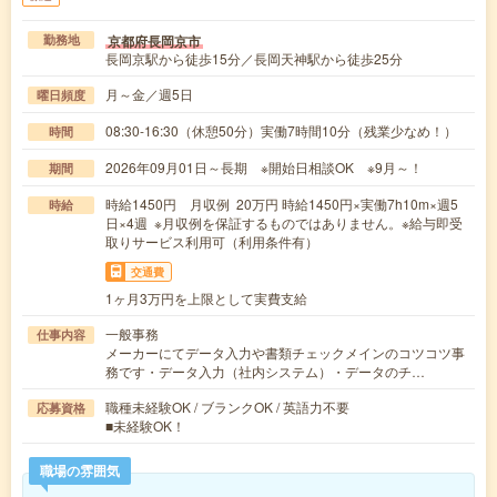
京都府長岡京市
勤務地
長岡京駅から徒歩15分／長岡天神駅から徒歩25分
月～金／週5日
曜日頻度
08:30-16:30（休憩50分）実働7時間10分（残業少なめ！）
時間
2026年09月01日～長期 ※開始日相談OK ※9月～！
期間
時給1450円 月収例 20万円 時給1450円×実働7h10m×週5
時給
日×4週 ※月収例を保証するものではありません。※給与即受
取りサービス利用可（利用条件有）
交通費
1ヶ月3万円を上限として実費支給
一般事務
仕事内容
メーカーにてデータ入力や書類チェックメインのコツコツ事
務です・データ入力（社内システム）・データのチ…
職種未経験OK / ブランクOK / 英語力不要
応募資格
■未経験OK！
職場の雰囲気