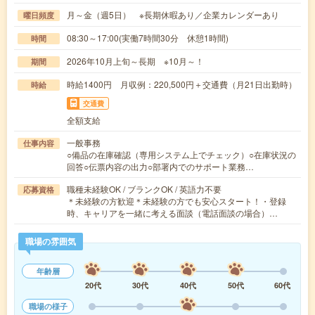
月～金（週5日） ※長期休暇あり／企業カレンダーあり
曜日頻度
08:30～17:00(実働7時間30分 休憩1時間)
時間
2026年10月上旬～長期 ※10月～！
期間
時給1400円 月収例：220,500円＋交通費（月21日出勤時）
時給
交通費
全額支給
一般事務
仕事内容
○備品の在庫確認（専用システム上でチェック）○在庫状況の
回答○伝票内容の出力○部署内でのサポート業務…
職種未経験OK / ブランクOK / 英語力不要
応募資格
＊未経験の方歓迎＊未経験の方でも安心スタート！・登録
時、キャリアを一緒に考える面談（電話面談の場合）…
職場の雰囲気
年齢層
20代
30代
40代
50代
60代
職場の様子