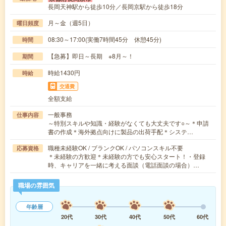
長岡天神駅から徒歩10分／長岡京駅から徒歩18分
月～金（週5日）
曜日頻度
08:30～17:00(実働7時間45分 休憩45分)
時間
【急募】即日～長期 ※8月～！
期間
時給1430円
時給
交通費
全額支給
一般事務
仕事内容
～特別スキルや知識・経験がなくても大丈夫です○～＊申請
書の作成＊海外拠点向けに製品の出荷手配＊システ…
職種未経験OK / ブランクOK / パソコンスキル不要
応募資格
＊未経験の方歓迎＊未経験の方でも安心スタート！・登録
時、キャリアを一緒に考える面談（電話面談の場合）…
職場の雰囲気
年齢層
20代
30代
40代
50代
60代