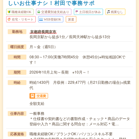
しいお仕事ナシ！村田で事務サポ
職種未経験OK
交通費別途支給あり
土日祝日が休み
残業なし
在宅・リモート
WEB登録OK
派遣
京都府長岡京市
勤務地
長岡京駅から徒歩1分／長岡天神駅から徒歩13分
月～金（週5日）
曜日頻度
08:30～17:00(実働7時間45分 休憩45分)※時短相談OKで
時間
す！
2026年10月上旬～長期 ※10月～！
期間
時給1430円 月収例：229,477円（月21日勤務の場合)+残業
時給
代
交通費
全額支給
一般事務
仕事内容
＊仕様書や契約書などの書類作成・チェック＊商品のデータ
登録や入力＊商品に関する問合せ：メール対応＊電…
職種未経験OK / ブランクOK / パソコンスキル不要
応募資格
＊未経験の方歓迎＊未経験の方でも安心スタート！・登録