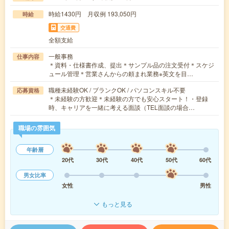
時給1430円 月収例 193,050円
時給
交通費
全額支給
一般事務
仕事内容
＊資料・仕様書作成、提出＊サンプル品の注文受付＊スケジ
ュール管理＊営業さんからの頼まれ業務※英文を目…
職種未経験OK / ブランクOK / パソコンスキル不要
応募資格
＊未経験の方歓迎＊未経験の方でも安心スタート！・登録
時、キャリアを一緒に考える面談（TEL面談の場合…
職場の雰囲気
年齢層
20代
30代
40代
50代
60代
男女比率
女性
男性
もっと見る