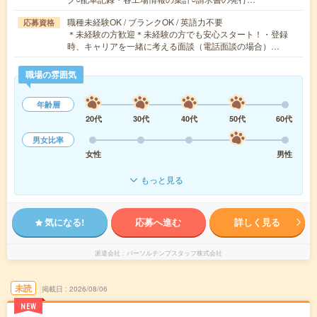
職種未経験OK / ブランクOK / 英語力不要
応募資格
＊未経験の方歓迎＊未経験の方でも安心スタート！・登録
時、キャリアを一緒に考える面談（電話面談の場合）…
職場の雰囲気
年齢層
20代
30代
40代
50代
60代
男女比率
女性
男性
もっと見る
気になる!
応募へ進む
詳しく見る
派遣会社
パーソルテンプスタッフ株式会社
未読
掲載日
2026/08/06
NEW