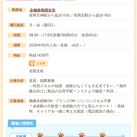
京都府長岡京市
勤務地
長岡天神駅から徒歩10分／長岡京駅から徒歩18分
月～金（週5日）
曜日頻度
08:30～17:00(実働7時間45分 休憩45分)
時間
2026年09月上旬～長期 ※9月～！
期間
時給1430円
時給
交通費
全額支給
貿易・国際事務
仕事内容
～特別スキルや知識・経験がなくても大丈夫です○～＊海外
拠点向けに製品の出荷手配＊システムで確認＊申請…
職種未経験OK / ブランクOK / パソコンスキル不要
応募資格
＊未経験の方歓迎＊未経験の方でも安心スタート！・登録
時、キャリアを一緒に考える面談（電話面談の場合）…
職場の雰囲気
年齢層