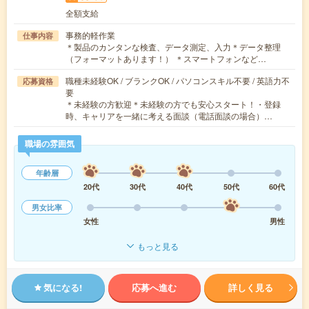
全額支給
事務的軽作業
仕事内容
＊製品のカンタンな検査、データ測定、入力＊データ整理
（フォーマットあります！） ＊スマートフォンなど…
職種未経験OK / ブランクOK / パソコンスキル不要 / 英語力不
応募資格
要
＊未経験の方歓迎＊未経験の方でも安心スタート！・登録
時、キャリアを一緒に考える面談（電話面談の場合）…
職場の雰囲気
年齢層
20代
30代
40代
50代
60代
男女比率
女性
男性
もっと見る
気になる!
応募へ進む
詳しく見る