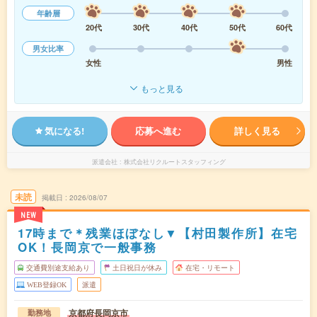
年齢層
20代
30代
40代
50代
60代
男女比率
女性
男性
もっと見る
気になる!
応募へ進む
詳しく見る
派遣会社
株式会社リクルートスタッフィング
未読
掲載日
2026/08/07
NEW
17時まで＊残業ほぼなし▼【村田製作所】在宅
OK！長岡京で一般事務
交通費別途支給あり
土日祝日が休み
在宅・リモート
WEB登録OK
派遣
京都府長岡京市
勤務地