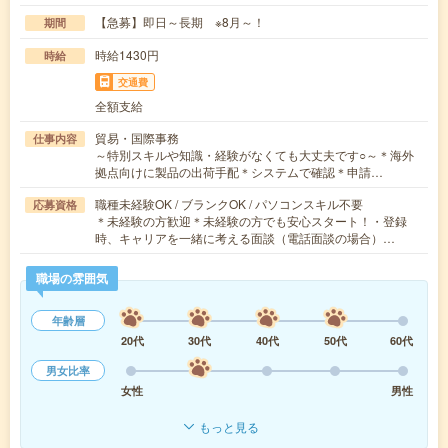
【急募】即日～長期 ※8月～！
期間
時給1430円
時給
交通費
全額支給
貿易・国際事務
仕事内容
～特別スキルや知識・経験がなくても大丈夫です○～＊海外
拠点向けに製品の出荷手配＊システムで確認＊申請…
職種未経験OK / ブランクOK / パソコンスキル不要
応募資格
＊未経験の方歓迎＊未経験の方でも安心スタート！・登録
時、キャリアを一緒に考える面談（電話面談の場合）…
職場の雰囲気
年齢層
20代
30代
40代
50代
60代
男女比率
女性
男性
もっと見る