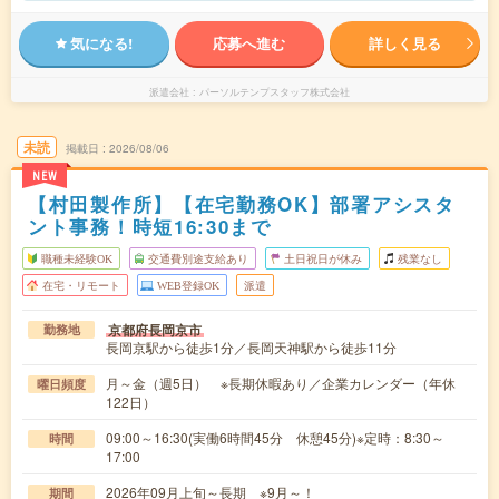
気になる!
応募へ進む
詳しく見る
派遣会社
パーソルテンプスタッフ株式会社
未読
掲載日
2026/08/06
NEW
【村田製作所】【在宅勤務OK】部署アシスタ
ント事務！時短16:30まで
職種未経験OK
交通費別途支給あり
土日祝日が休み
残業なし
在宅・リモート
WEB登録OK
派遣
京都府長岡京市
勤務地
長岡京駅から徒歩1分／長岡天神駅から徒歩11分
月～金（週5日） ※長期休暇あり／企業カレンダー（年休
曜日頻度
122日）
09:00～16:30(実働6時間45分 休憩45分)※定時：8:30～
時間
17:00
2026年09月上旬～長期 ※9月～！
期間