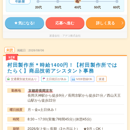
年齢層
20代
30代
40代
50代
60代
気になる!
応募へ進む
詳しく見る
派遣会社
アデコ株式会社
未読
掲載日
2026/08/06
NEW
村田製作所＊時給1400円！【村田製作所では
たらく】商品技術アシスタント事務
交通費別途支給あり
土日祝日が休み
WEB登録OK
派遣
京都府長岡京市
勤務地
長岡天神駅から徒歩9分／長岡京駅から徒歩21分／西山天王
山駅から徒歩22分
月～金※土日休み！
曜日頻度
8:30～17:00(実働:7時間45分) (休憩45分)
時間
2026/9/上旬～長期（3カ月以上） ★9月～OK！
期間