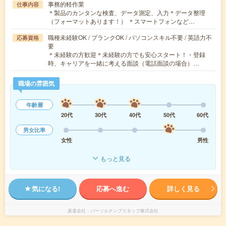
事務的軽作業
仕事内容
＊製品のカンタンな検査、データ測定、入力＊データ整理
（フォーマットあります！） ＊スマートフォンなど…
職種未経験OK / ブランクOK / パソコンスキル不要 / 英語力不
応募資格
要
＊未経験の方歓迎＊未経験の方でも安心スタート！・登録
時、キャリアを一緒に考える面談（電話面談の場合）…
職場の雰囲気
年齢層
20代
30代
40代
50代
60代
男女比率
女性
男性
もっと見る
気になる!
応募へ進む
詳しく見る
派遣会社
パーソルテンプスタッフ株式会社