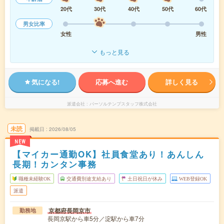
20代
30代
40代
50代
60代
男女比率
女性
男性
もっと見る
気になる!
応募へ進む
詳しく見る
派遣会社
パーソルテンプスタッフ株式会社
未読
掲載日
2026/08/05
NEW
【マイカー通勤OK】社員食堂あり！あんしん
長期！カンタン事務
職種未経験OK
交通費別途支給あり
土日祝日が休み
WEB登録OK
派遣
京都府長岡京市
勤務地
長岡京駅から車5分／淀駅から車7分