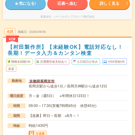
気になる!
応募へ進む
詳しく見る
派遣会社
パーソルテンプスタッフ株式会社
未読
掲載日
2026/08/06
NEW
【村田製作所】【未経験OK】電話対応なし！
長期！データ入力＆カンタン検査
職種未経験OK
交通費別途支給あり
土日祝日が休み
WEB登録OK
派遣
京都府長岡京市
勤務地
長岡京駅から徒歩1分／長岡天神駅から徒歩12分
月～金（週5日） ※年間休日123日！
曜日頻度
09:00～17:30(実働7時間45分 休憩45分)
時間
【急募】即日～長期 ※8月～！
期間
時給1430円
時給
交通費