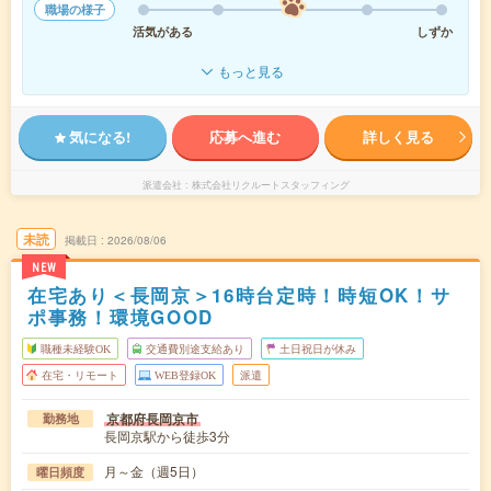
職場の様子
活気がある
しずか
もっと見る
気になる!
応募へ進む
詳しく見る
派遣会社
株式会社リクルートスタッフィング
未読
掲載日
2026/08/06
NEW
在宅あり＜長岡京＞16時台定時！時短OK！サ
ポ事務！環境GOOD
職種未経験OK
交通費別途支給あり
土日祝日が休み
在宅・リモート
WEB登録OK
派遣
京都府長岡京市
勤務地
長岡京駅から徒歩3分
月～金（週5日）
曜日頻度