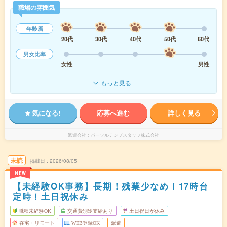
職場の雰囲気
年齢層
20代
30代
40代
50代
60代
男女比率
女性
男性
もっと見る
気になる!
応募へ進む
詳しく見る
派遣会社
パーソルテンプスタッフ株式会社
未読
掲載日
2026/08/05
NEW
【未経験OK事務】長期！残業少なめ！17時台
定時！土日祝休み
職種未経験OK
交通費別途支給あり
土日祝日が休み
在宅・リモート
WEB登録OK
派遣