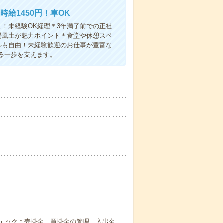
給1450円！車OK
！未経験OK経理＊3年満了前での正社
場風土が魅力ポイント＊食堂や休憩スペ
ルも自由！未経験歓迎のお仕事が豊富な
る一歩を支えます。
ェック＊売掛金、買掛金の管理、入出金