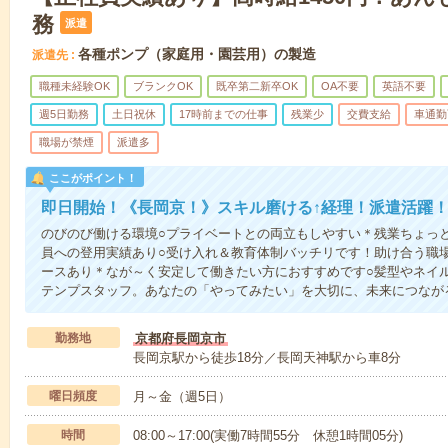
務
派遣
各種ポンプ（家庭用・園芸用）の製造
派遣先
職種未経験OK
ブランクOK
既卒第二新卒OK
OA不要
英語不要
週5日勤務
土日祝休
17時前までの仕事
残業少
交費支給
車通勤
職場が禁煙
派遣多
ここがポイント！
即日開始！《長岡京！》スキル磨ける↑経理！派遣活躍！高
のびのび働ける環境○プライベートとの両立もしやすい＊残業ちょっと
員への登用実績あり○受け入れ＆教育体制バッチリです！助け合う職
ースあり＊なが～く安定して働きたい方におすすめです○髪型やネイ
テンプスタッフ。あなたの「やってみたい」を大切に、未来につなが
勤務地
京都府長岡京市
長岡京駅から徒歩18分／長岡天神駅から車8分
曜日頻度
月～金（週5日）
時間
08:00～17:00(実働7時間55分 休憩1時間05分)