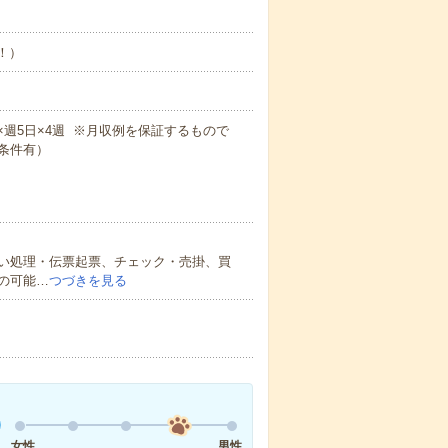
め！）
5m×週5日×4週 ※月収例を保証するもので
条件有）
い処理・伝票起票、チェック・売掛、買
の可能…
つづきを見る
女性
男性