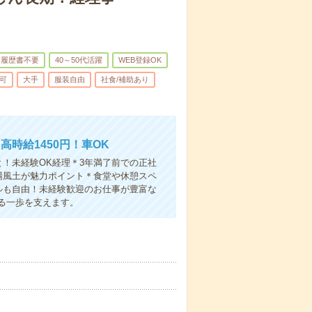
履歴書不要
40～50代活躍
WEB登録OK
可
大手
服装自由
社食/補助あり
時給1450円！車OK
！未経験OK経理＊3年満了前での正社
場風土が魅力ポイント＊食堂や休憩スペ
ルも自由！未経験歓迎のお仕事が豊富な
る一歩を支えます。