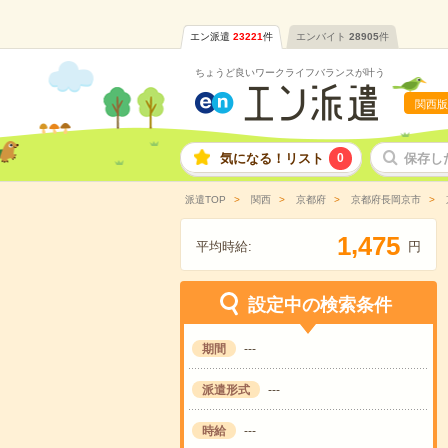
エン派遣
23221
件
エンバイト
28905
件
ちょうど良いワークライフバランスが叶う
関西版
気になる！リスト
0
保存し
派遣TOP
関西
京都府
京都府長岡京市
,
1
4
7
5
平均時給:
円
設定中の検索条件
期間
---
派遣形式
---
時給
---