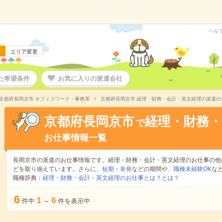
ヘル
エリア変更
た希望条件
お気に入りの派遣会社
京都府長岡京市 オフィスワーク・事務系
京都府長岡京市 経理・財務・会計・英文経理の派遣の
京都府長岡京市
経理・財務・
で
お仕事情報一覧
長岡京市の派遣のお仕事情報です。経理・財務・会計・英文経理のお仕事の他
どを取り揃えています。さらに、
短期
・
単発
などの期間や、
職種未経験OK
な
職種辞典：
経理・財務・会計・英文経理のお仕事とは？とは？
6
1
6
件中
～
件を表示中