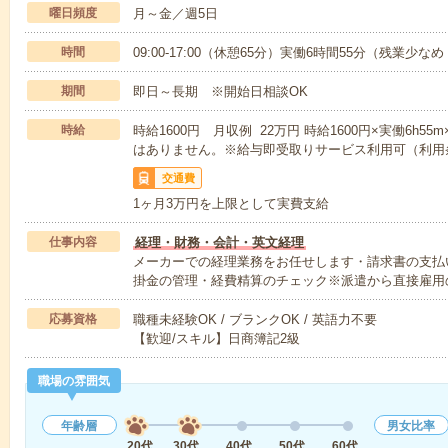
曜日頻度
月～金／週5日
時間
09:00-17:00（休憩65分）実働6時間55分（残業少な
期間
即日～長期 ※開始日相談OK
時給
時給1600円 月収例 22万円 時給1600円×実働6h5
はありません。※給与即受取りサービス利用可（利用
交通費
1ヶ月3万円を上限として実費支給
仕事内容
経理・財務・会計・英文経理
メーカーでの経理業務をお任せします・請求書の支払
掛金の管理・経費精算のチェック※派遣から直接雇用
応募資格
職種未経験OK / ブランクOK / 英語力不要
【歓迎/スキル】日商簿記2級
職場の雰囲気
年齢層
男女比率
20代
30代
40代
50代
60代