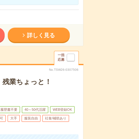
詳しく見る
一括
応募
No.TSW26-0307506
！残業ちょっと！
履歴書不要
40～50代活躍
WEB登録OK
可
大手
服装自由
社食/補助あり