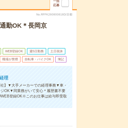
一括
応募
No.RFFK260800818D/京都
通勤OK＊長岡京
WEB登録OK
週5日勤務
土日祝休
職場が禁煙
自転車・バイクOK
簿記
経理
退社】▼大手メーカーでの経理事務▼車・
ジOK▼同業務がいて安心＊履歴書不要
#WEB登録OK※このお仕事は給与即受取