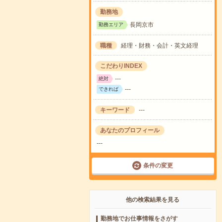
勤務地
長岡京市
勤務エリア
職種
経理・財務・会計・英文経理
こだわりINDEX
---
絶対
---
できれば
キーワード
---
あなたのプロフィール
---
条件の変更
他の検索結果を見る
勤務地でお仕事情報をさがす