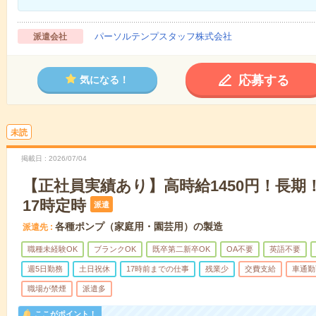
パーソルテンプスタッフ株式会社
派遣会社
応募する
気になる！
未読
掲載日
2026/07/04
【正社員実績あり】高時給1450円！長期
17時定時
派遣
各種ポンプ（家庭用・園芸用）の製造
派遣先
職種未経験OK
ブランクOK
既卒第二新卒OK
OA不要
英語不要
週5日勤務
土日祝休
17時前までの仕事
残業少
交費支給
車通勤
職場が禁煙
派遣多
ここがポイント！