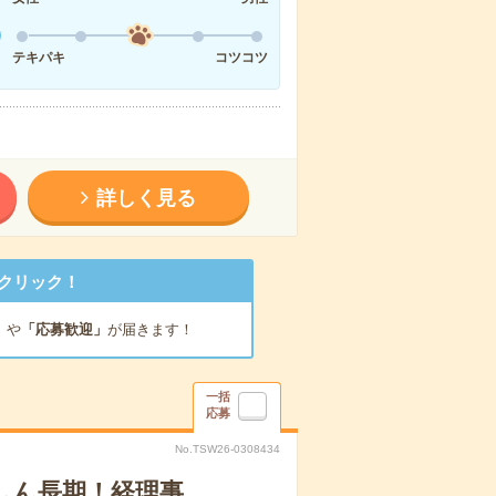
テキパキ
コツコツ
詳しく見る
クリック！
」
や
「応募歓迎」
が届きます！
一括
応募
No.TSW26-0308434
しん長期！経理事