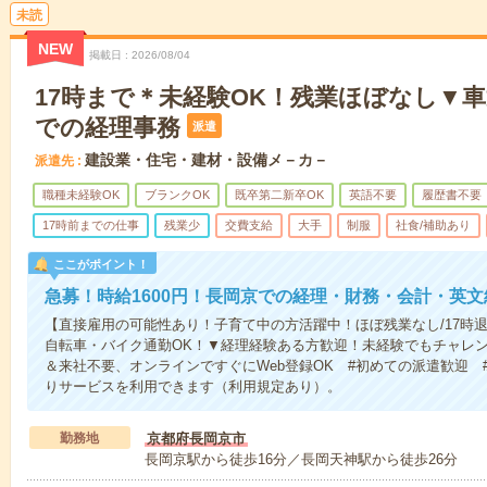
未読
NEW
掲載日
2026/08/04
17時まで＊未経験OK！残業ほぼなし▼車
での経理事務
派遣
建設業・住宅・建材・設備メ－カ－
派遣先
職種未経験OK
ブランクOK
既卒第二新卒OK
英語不要
履歴書不要
17時前までの仕事
残業少
交費支給
大手
制服
社食/補助あり
ここがポイント！
急募！時給1600円！長岡京での経理・財務・会計・英文
【直接雇用の可能性あり！子育て中の方活躍中！ほぼ残業なし/17時
自転車・バイク通勤OK！▼経理経験ある方歓迎！未経験でもチャレン
＆来社不要、オンラインですぐにWeb登録OK #初めての派遣歓迎 
りサービスを利用できます（利用規定あり）。
勤務地
京都府長岡京市
長岡京駅から徒歩16分／長岡天神駅から徒歩26分