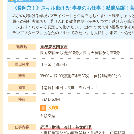
《長岡京！》スキル磨ける↑事務のお仕事！派遣活躍！高時
のびのび働ける環境○プライベートとの両立もしやすい＊残業ちょっと
員への登用実績あり○受け入れ＆教育体制バッチリです！助け合う職
ースあり＊なが～く安定して働きたい方におすすめです○髪型やネイ
テンプスタッフ。あなたの「やってみたい」を大切に、未来につなが
勤務地
京都府長岡京市
長岡京駅から徒歩18分／長岡天神駅から車8分
曜日頻度
月～金（週5日）
時間
08:00～17:00(実働7時間55分 休憩1時間05分)
期間
【急募】即日～長期 ※即日～！
時給
時給1450円
交通費
全額支給
仕事内容
経理・財務・会計・英文経理
＊書類整理などの庶務業務＊仕訳入力、伝票起票・チ