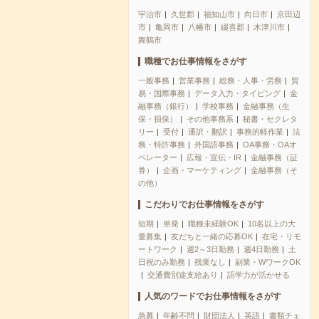
宇治市
久世郡
福知山市
向日市
京田辺
市
亀岡市
八幡市
綴喜郡
木津川市
舞鶴市
職種でお仕事情報をさがす
一般事務
営業事務
総務・人事・労務
貿
易・国際事務
データ入力・タイピング
金
融事務（銀行）
学校事務
金融事務（生
保・損保）
その他事務系
秘書・セクレタ
リー
受付
通訳・翻訳
事務的軽作業
法
務・特許事務
外国語事務
OA事務・OAオ
ペレーター
広報・宣伝・IR
金融事務（証
券）
企画・マーケティング
金融事務（そ
の他）
こだわりでお仕事情報をさがす
短期
単発
職種未経験OK
10名以上の大
量募集
友だちと一緒の応募OK
在宅・リモ
ートワーク
週2～3日勤務
週4日勤務
土
日祝のみ勤務
残業なし
副業・WワークOK
交通費別途支給あり
語学力が活かせる
人気のワードでお仕事情報をさがす
急募
年齢不問
財団法人
英語
書類チェ