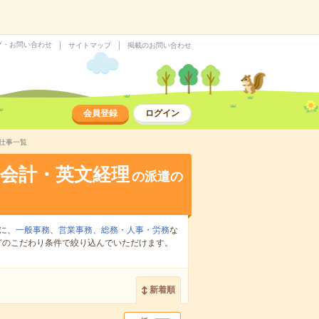
プ・お問い合わせ
サイトマップ
掲載のお問い合わせ
会員登録
ログイン
仕事一覧
会計・英文経理
の派遣の
に、
一般事務
、
営業事務
、
総務・人事・労務
な
どのこだわり条件で絞り込んでいただけます。
新着順