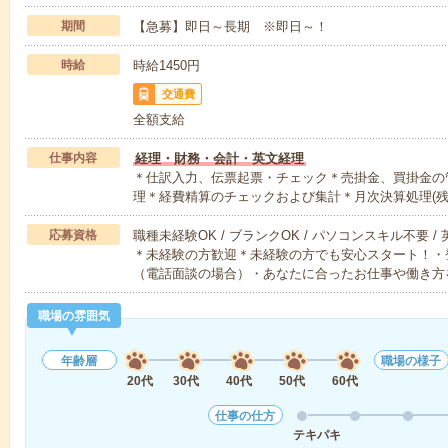
期間
【急募】即日～長期 ※即日～！
時給
時給1450円
交通費
全額支給
仕事内容
経理・財務・会計・英文経理
＊仕訳入力、伝票起票・チェック＊売掛金、買掛金の
理＊経費精算のチェックおよび集計＊月次決算処理(
応募資格
職種未経験OK / ブランクOK / パソコンスキル不要 /
＊未経験の方歓迎＊未経験の方でも安心スタート！・
（電話面談の場合）・あなたに合ったお仕事や働き方
職場の雰囲気
年齢層
職場の様子
20代
30代
40代
50代
60代
仕事の仕方
テキパキ