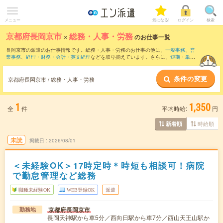
メニュー
気になる!
ログイン
検索
京都府長岡京市
×
総務・人事・労務
のお仕事一覧
長岡京市の派遣のお仕事情報です。総務・人事・労務のお仕事の他に、
一般事務
、
営
業事務
、
経理・財務・会計・英文経理
などを取り揃えています。さらに、
短期
・
単発
などの期間や、
職種未経験OK
などのこだわり条件で絞り込んでいただけます。職種辞
典：
人事のお仕事とは？とは？
総務のお仕事とは？とは？
条件の変更
京都府長岡京市 / 総務・人事・労務
1
1,350
全
件
平均時給:
円
時給順
新着順
未読
掲載日
2026/08/01
＜未経験OK＞17時定時＊時短も相談可！病院
で勤怠管理など総務
職種未経験OK
WEB登録OK
派遣
京都府長岡京市
勤務地
長岡天神駅から車5分／西向日駅から車7分／西山天王山駅か