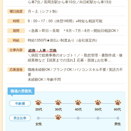
ら車7分／長岡京駅から車10分／向日町駅から車13分
月～土（シフト制）
曜日頻度
9：00～17：00（休憩1時間）※時短も相談可能
時間
＜急募＞即日～長期 ＊6月～7月～8月～開始日相談OK！
期間
時給1350円★前払い制度あり（会社規定内）
時給
総務・人事・労務
仕事内容
＼病院で総務事務のオシゴト！／・勤怠管理・書類作成・修
繕業務など【就業までの流れ】応募・面接↓お仕事…
職種未経験OK / ブランクOK / パソコンスキル不要 / 英語力不
応募資格
要
未経験OK！年齢不問
職場の雰囲気
年齢層
20代
30代
40代
50代
60代
男女比率
女性
男性