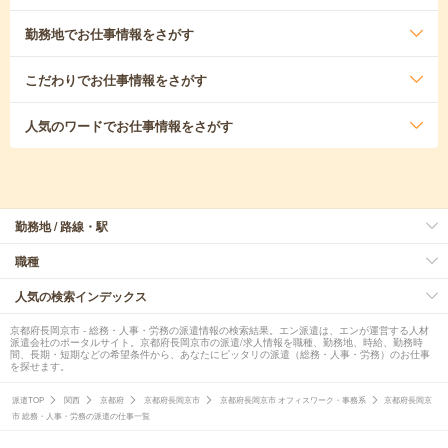
勤務地
でお仕事情報をさがす
こだわり
でお仕事情報をさがす
人気のワード
でお仕事情報をさがす
勤務地 / 路線・駅
職種
人気の検索インデックス
京都府長岡京市 - 総務・人事・労務の派遣情報の検索結果。エン派遣は、エンが運営する人材
派遣会社のポータルサイト。京都府長岡京市の派遣/求人情報を職種、勤務地、時給、勤務時
間、長期・短期などの希望条件から、あなたにピッタリの派遣（総務・人事・労務）のお仕事
を探せます。
派遣TOP
関西
京都府
京都府長岡京市
京都府長岡京市 オフィスワーク・事務系
京都府長岡京
市 総務・人事・労務の派遣の仕事一覧