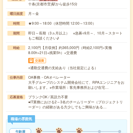
十条(京都市営)駅から徒歩15分
月～金
曜日頻度
★9:00～18:00（休憩時間 12:00～13:00）
時間
即日～長期（3ヵ月以上） ※急募○9月～、10月～スタート
期間
もご相談ください♪
2,100円【月収例】約365,000円（時給2,100円×実働
時給
8.00h×21日+残業5h）+交通費
交通費
○通勤交通費の支給あり（当社規定による）
OA事務・OAオペレーター
仕事内容
大手グループのシステム開発会社にて、RPAエンジニアをお
願いします。※作業場所：客先事務所および在宅…
ブランクOK / 英語力不要
応募資格
●IT業務における2～3名のチームリーダー（プロジェクトリ
ーダー）の経験がある方少しでもご興味がある…
職場の雰囲気
年齢層