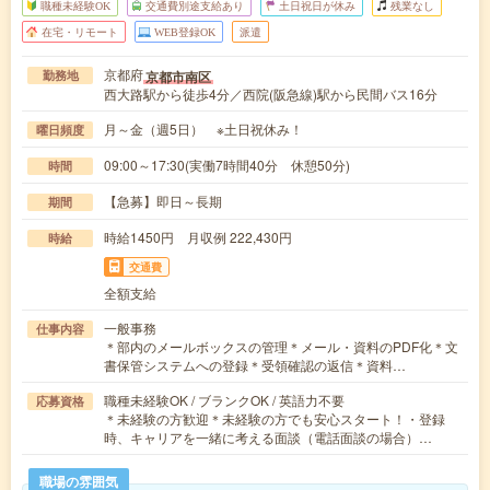
職種未経験OK
交通費別途支給あり
土日祝日が休み
残業なし
在宅・リモート
WEB登録OK
派遣
京都府
京都市南区
勤務地
西大路駅から徒歩4分／西院(阪急線)駅から民間バス16分
月～金（週5日） ※土日祝休み！
曜日頻度
09:00～17:30(実働7時間40分 休憩50分)
時間
【急募】即日～長期
期間
時給1450円 月収例 222,430円
時給
交通費
全額支給
一般事務
仕事内容
＊部内のメールボックスの管理＊メール・資料のPDF化＊文
書保管システムへの登録＊受領確認の返信＊資料…
職種未経験OK / ブランクOK / 英語力不要
応募資格
＊未経験の方歓迎＊未経験の方でも安心スタート！・登録
時、キャリアを一緒に考える面談（電話面談の場合）…
職場の雰囲気