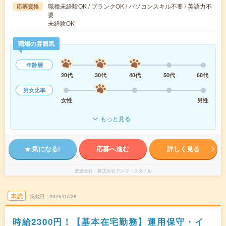
職種未経験OK / ブランクOK / パソコンスキル不要 / 英語力不
応募資格
要
未経験OK
職場の雰囲気
年齢層
20代
30代
40代
50代
60代
男女比率
女性
男性
もっと見る
気になる!
応募へ進む
詳しく見る
派遣会社
株式会社アンフ・スタイル
未読
掲載日
2026/07/28
時給2300円！【基本在宅勤務】運用保守・イ