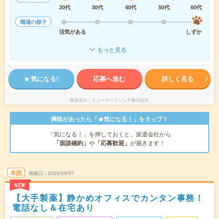
20代
30代
40代
50代
60代
職場の様子
活気がある
しずか
もっと見る
気になる!
応募へ進む
詳しく見る
派遣会社
ヒューマンリソシア株式会社
興味があったら「★気になる！」をタップ！
「気になる！」を押しておくと、派遣会社から
「面談確約」
や
「応募歓迎」
が届きます！
未読
掲載日
2026/08/07
NEW
【大手製薬】静かめオフィスでカンタン事務！
電話なし＆在宅あり