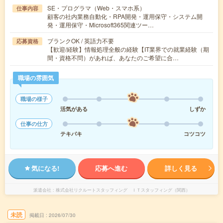
SE・プログラマ（Web・スマホ系）
仕事内容
顧客の社内業務自動化・RPA開発・運用保守・システム開
発・運用保守・Microsoft365関連ツー…
ブランクOK / 英語力不要
応募資格
【歓迎/経験】情報処理全般の経験【IT業界での就業経験（期
間・資格不問）があれば、あなたのご希望に合…
職場の雰囲気
職場の様子
活気がある
しずか
仕事の仕方
テキパキ
コツコツ
気になる!
応募へ進む
詳しく見る
派遣会社
株式会社リクルートスタッフィング ＩＴスタッフィング（関西）
未読
掲載日
2026/07/30