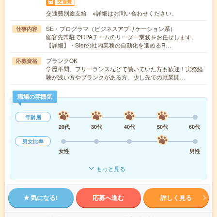
交通費
交通費別途支給 ※詳細はお問い合わせください。
SE・プログラマ（ビジネスアプリケーション系）
仕事内容
顧客先常駐でRPAチームのリーダー業務をお任せします。
【詳細】・SIerの社内業務の自動化を進めるR…
ブランクOK
応募資格
学歴不問、フリーランスなどで働いていた方も歓迎！実務経
験が浅い方やブランクがある方、少し先での就業開…
職場の雰囲気
年齢層
20代
30代
40代
50代
60代
男女比率
女性
男性
もっと見る
気になる!
応募へ進む
詳しく見る