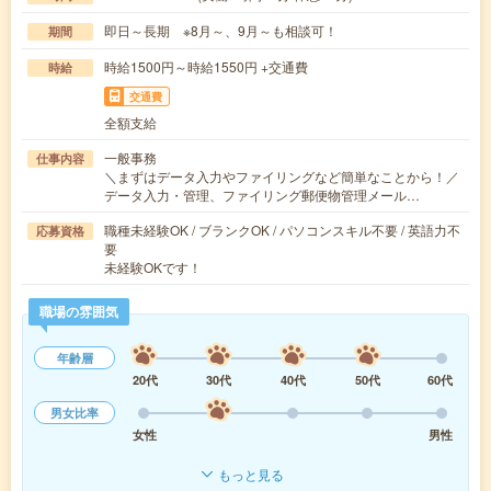
即日～長期 ※8月～、9月～も相談可！
期間
時給1500円～時給1550円 +交通費
時給
交通費
全額支給
一般事務
仕事内容
＼まずはデータ入力やファイリングなど簡単なことから！／
データ入力・管理、ファイリング郵便物管理メール…
職種未経験OK / ブランクOK / パソコンスキル不要 / 英語力不
応募資格
要
未経験OKです！
職場の雰囲気
年齢層
20代
30代
40代
50代
60代
男女比率
女性
男性
もっと見る