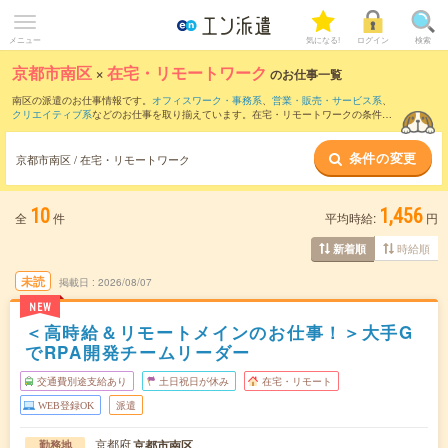
メニュー
気になる!
ログイン
検索
京都市南区
×
在宅・リモートワーク
のお仕事一覧
南区の派遣のお仕事情報です。
オフィスワーク・事務系
、
営業・販売・サービス系
、
クリエイティブ系
などのお仕事を取り揃えています。在宅・リモートワークの条件の
他に、
交通費別途支給あり
、
職種未経験OK
、
友だちと一緒の応募OK
などのこだわり
条件も取り揃えています。
条件の変更
京都市南区 / 在宅・リモートワーク
10
1,456
全
件
平均時給:
円
時給順
新着順
未読
掲載日
2026/08/07
NEW
＜高時給＆リモートメインのお仕事！＞大手G
でRPA開発チームリーダー
交通費別途支給あり
土日祝日が休み
在宅・リモート
WEB登録OK
派遣
京都府
京都市南区
勤務地