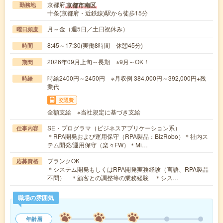
京都府
京都市南区
勤務地
十条(京都府・近鉄線)駅から徒歩15分
月～金（週5日／土日祝休み）
曜日頻度
8:45～17:30(実働8時間 休憩45分)
時間
2026年09月上旬～長期 ※9月～OK！
期間
時給2400円～2450円 ※月収例 384,000円～392,000円+残
時給
業代
交通費
全額支給 ※当社規定に基づき支給
SE・プログラマ（ビジネスアプリケーション系）
仕事内容
＊RPA開発および運用保守（RPA製品：BizRobo）＊社内ス
テム開発/運用保守（楽々FW）＊Mi…
ブランクOK
応募資格
＊システム開発もしくはRPA開発実務経験（言語、RPA製品
不問） ＊顧客との調整等の業務経験 ＊シス…
職場の雰囲気
年齢層