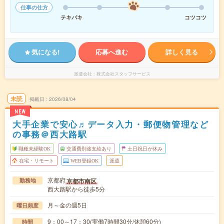
仕事の仕方
テキパキ
コツコツ
気になる!
応募へ進む
詳しく見る
派遣会社
株式会社スタッフサービス
未読
掲載日
2026/08/04
NEW
大手企業で安心♬データ入力・郵便物管理など
の事務＠西大路駅
職種未経験OK
交通費別途支給あり
土日祝日が休み
在宅・リモート
WEB登録OK
派遣
京都府
京都市南区
勤務地
西大路駅から徒歩5分
月～金の週5日
曜日頻度
9：00～17：30(実働7時間30分/休憩60分)
時間