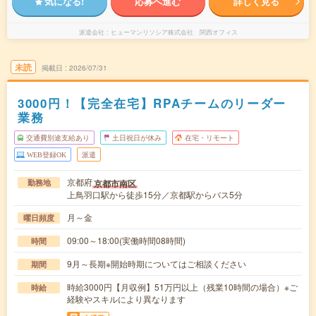
気になる!
応募へ進む
詳しく見る
派遣会社
ヒューマンリソシア株式会社 関西オフィス
未読
掲載日
2026/07/31
3000円！【完全在宅】RPAチームのリーダー
業務
交通費別途支給あり
土日祝日が休み
在宅・リモート
WEB登録OK
派遣
京都府
京都市南区
勤務地
上鳥羽口駅から徒歩15分／京都駅からバス5分
月～金
曜日頻度
09:00～18:00(実働時間08時間)
時間
9月～長期※開始時期についてはご相談ください
期間
時給3000円【月収例】51万円以上（残業10時間の場合）※ご
時給
経験やスキルにより異なります