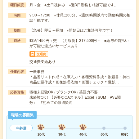
月～金 ※土日祝休み ※週3日勤務も相談可能です。
曜日頻度
9:00～17:30 ※休憩は60分。※週20時間以内で勤務時間の相
時間
談可能です。
【急募】即日～長期 ※開始日はご相談可能です！
期間
時給1450円＋交 【月収例】217,500円～ ■給与の前払い
時給
が可能な速払いサービスあり
交通費
交通費支給あり
一般事務
仕事内容
＊品番リスト作成＊在庫入力＊各種資料作成＊依頼書・持出
商品伝票作成＊画像処理依頼＊画面チェック＊撮影…
職種未経験OK / ブランクOK / 英語力不要
応募資格
未経験OK！【必要なOAスキル】Excel（SUM・AVE関
数） #初めての派遣歓迎
職場の雰囲気
年齢層
20代
30代
40代
50代
60代