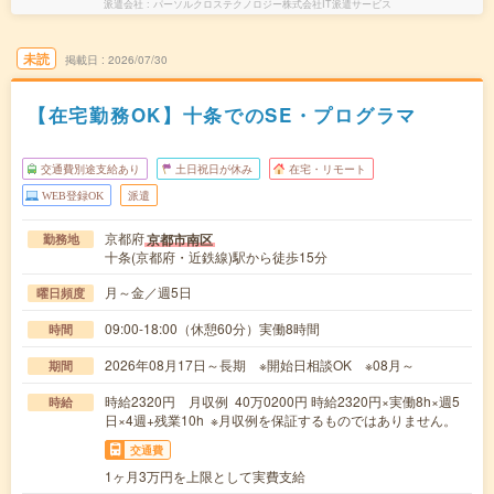
派遣会社
パーソルクロステクノロジー株式会社IT派遣サービス
未読
掲載日
2026/07/30
【在宅勤務OK】十条でのSE・プログラマ
交通費別途支給あり
土日祝日が休み
在宅・リモート
WEB登録OK
派遣
京都府
京都市南区
勤務地
十条(京都府・近鉄線)駅から徒歩15分
月～金／週5日
曜日頻度
09:00-18:00（休憩60分）実働8時間
時間
2026年08月17日～長期 ※開始日相談OK ※08月～
期間
時給2320円 月収例 40万0200円 時給2320円×実働8h×週5
時給
日×4週+残業10h ※月収例を保証するものではありません。
交通費
1ヶ月3万円を上限として実費支給