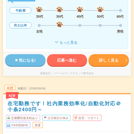
年齢層
20代
30代
40代
50代
60代
男女比率
女性
男性
もっと見る
気になる!
応募へ進む
詳しく見る
派遣会社
パーソルテンプスタッフ株式会社
未読
掲載日
2026/08/06
NEW
在宅勤務です！社内業務効率化/自動化対応＠
十条2400円～
交通費別途支給あり
土日祝日が休み
在宅・リモート
WEB登録OK
派遣