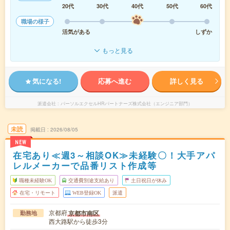
20代
30代
40代
50代
60代
職場の様子
活気がある
しずか
もっと見る
気になる!
応募へ進む
詳しく見る
派遣会社
パーソルエクセルHRパートナーズ株式会社（エンジニア部門）
未読
掲載日
2026/08/05
NEW
在宅あり≪週3～相談OK≫未経験〇！大手アパ
レルメーカーで品番リスト作成等
職種未経験OK
交通費別途支給あり
土日祝日が休み
在宅・リモート
WEB登録OK
派遣
京都府
京都市南区
勤務地
西大路駅から徒歩3分