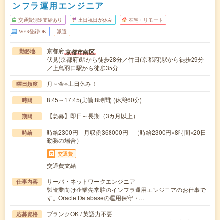
ンフラ運用エンジニア
交通費別途支給あり
土日祝日が休み
在宅・リモート
WEB登録OK
派遣
京都府
京都市南区
勤務地
伏見(京都府)駅から徒歩28分／竹田(京都府)駅から徒歩29分
／上鳥羽口駅から徒歩35分
月～金※土日休み！
曜日頻度
8:45～17:45(実働:8時間) (休憩60分)
時間
【急募】即日～長期（3カ月以上）
期間
時給2300円 月収例368000円 （時給2300円×8時間×20日
時給
勤務の場合）
交通費
交通費支給
サーバ・ネットワークエンジニア
仕事内容
製造業向け企業先常駐のインフラ運用エンジニアのお仕事で
す。Oracle Databaseの運用保守・…
ブランクOK / 英語力不要
応募資格