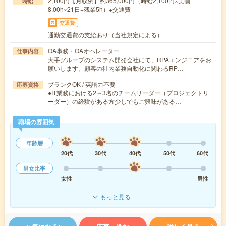
2,100円【月収例】約365,000円（時給2,100円×実働
時給
8.00h×21日+残業5h）+交通費
交通費
通勤交通費の支給あり（当社規定による）
OA事務・OAオペレーター
仕事内容
大手グループのシステム開発会社にて、RPAエンジニアをお
願いします。顧客の社内業務自動化に関わるRP…
ブランクOK / 英語力不要
応募資格
●IT業務における2～3名のチームリーダー（プロジェクトリ
ーダー）の経験がある方少しでもご興味がある…
職場の雰囲気
年齢層
20代
30代
40代
50代
60代
男女比率
女性
男性
もっと見る