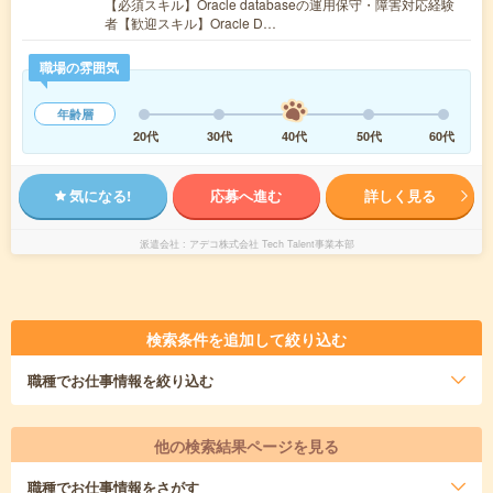
【必須スキル】Oracle databaseの運用保守・障害対応経験
者【歓迎スキル】Oracle D…
職場の雰囲気
年齢層
20代
30代
40代
50代
60代
気になる!
応募へ進む
詳しく見る
派遣会社
アデコ株式会社 Tech Talent事業本部
検索条件を追加して絞り込む
職種
でお仕事情報を絞り込む
他の検索結果ページを見る
職種
でお仕事情報をさがす