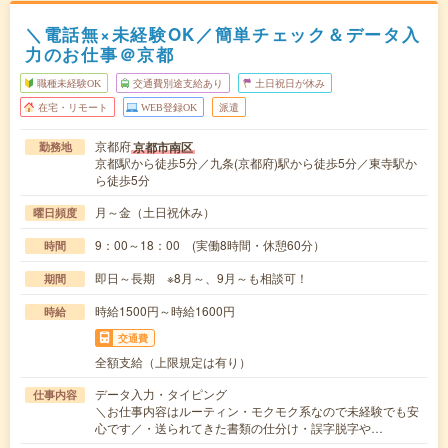
＼電話無×未経験OK／簡単チェック＆データ入
力のお仕事＠京都
職種未経験OK
交通費別途支給あり
土日祝日が休み
在宅・リモート
WEB登録OK
派遣
京都府
京都市南区
勤務地
京都駅から徒歩5分／九条(京都府)駅から徒歩5分／東寺駅か
ら徒歩5分
月～金（土日祝休み）
曜日頻度
9：00～18：00 (実働8時間・休憩60分）
時間
即日～長期 ※8月～、9月～も相談可！
期間
時給1500円～時給1600円
時給
交通費
全額支給（上限規定は有り）
データ入力・タイピング
仕事内容
＼お仕事内容はルーティン・モクモク系なので未経験でも安
心です／・送られてきた書類の仕分け・誤字脱字や…