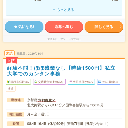
もっと見る
気になる!
応募へ進む
詳しく見る
派遣会社
アソート株式会社
未読
掲載日
2026/08/07
NEW
経験不問！ほぼ残業なし【時給1500円】私立
大学でのカンタン事務
職種未経験OK
交通費別途支給あり
土日祝日が休み
WEB登録OK
派遣
京都府
京都市北区
勤務地
北大路駅からバス15分／国際会館駅からバス12分
月～金／週5日
曜日頻度
08:45-16:45（休憩60分）実働7時間（残業少なめ！）
時間