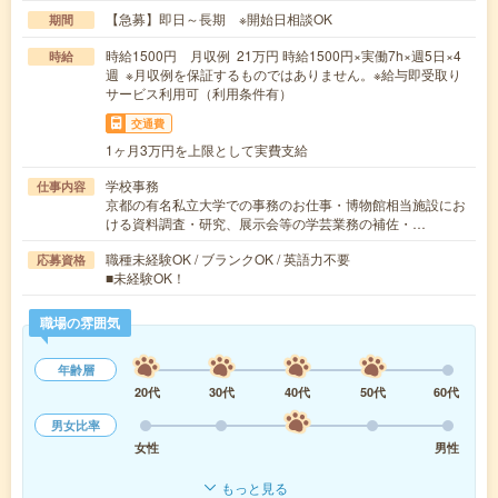
【急募】即日～長期 ※開始日相談OK
期間
時給1500円 月収例 21万円 時給1500円×実働7h×週5日×4
時給
週 ※月収例を保証するものではありません。※給与即受取り
サービス利用可（利用条件有）
交通費
1ヶ月3万円を上限として実費支給
学校事務
仕事内容
京都の有名私立大学での事務のお仕事・博物館相当施設にお
ける資料調査・研究、展示会等の学芸業務の補佐・…
職種未経験OK / ブランクOK / 英語力不要
応募資格
■未経験OK！
職場の雰囲気
年齢層
20代
30代
40代
50代
60代
男女比率
女性
男性
もっと見る