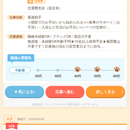
交通費
交通費支給（規定有）
看護助手
仕事内容
≪病院でのお手伝いから始められる≫○食事のサポート〇お
手洗い・入浴など生活のお手伝い○シーツの交換や…
職種未経験OK / ブランクOK / 英語力不要
応募資格
無資格・未経験OK年齢不問★10名以上採用予定★履歴書は
不要です▽応募後の流れ1)翌営業日までに担当…
職場の雰囲気
年齢層
20代
30代
40代
50代
60代
気になる!
応募へ進む
詳しく見る
派遣会社
マンパワーグループ株式会社 ケアサービス
未読
掲載日
2026/08/06
NEW