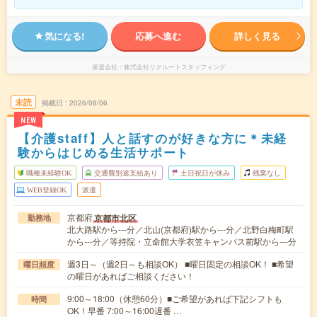
気になる!
応募へ進む
詳しく見る
派遣会社
株式会社リクルートスタッフィング
未読
掲載日
2026/08/06
NEW
【介護staff】人と話すのが好きな方に＊未経
験からはじめる生活サポート
職種未経験OK
交通費別途支給あり
土日祝日が休み
残業なし
WEB登録OK
派遣
京都府
京都市北区
勤務地
北大路駅から---分／北山(京都府)駅から---分／北野白梅町駅
から---分／等持院・立命館大学衣笠キャンパス前駅から---分
週3日～（週2日～も相談OK） ■曜日固定の相談OK！ ■希望
曜日頻度
の曜日があればご相談ください！
9:00～18:00（休憩60分）■ご希望があれば下記シフトも
時間
OK！早番 7:00～16:00遅番 …