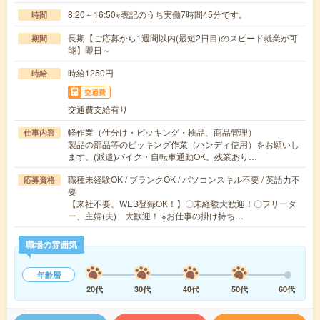
8:20～16:50※表記のうち実働7時間45分です。
時間
長期【ご応募から1週間以内(最短2日目)のスピード就業が可
期間
能】即日～
時給1250円
時給
交通費
交通費支給有り
軽作業（仕分け・ピッキング・検品、商品管理）
仕事内容
製品の部品等のピッキング作業（ハンディ使用）をお願いし
ます。(派遣)バイク・自転車通勤OK。残業あり…
職種未経験OK / ブランクOK / パソコンスキル不要 / 英語力不
応募資格
要
【来社不要、WEB登録OK！】〇未経験大歓迎！〇フリータ
ー、主婦(夫) 大歓迎！ ※お仕事の掛け持ち…
職場の雰囲気
年齢層
20代
30代
40代
50代
60代