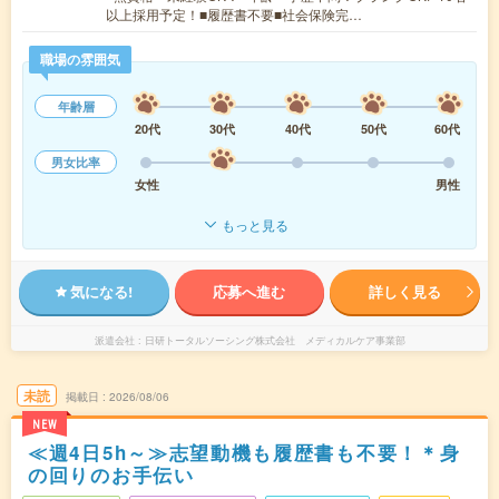
以上採用予定！■履歴書不要■社会保険完…
職場の雰囲気
年齢層
20代
30代
40代
50代
60代
男女比率
女性
男性
もっと見る
気になる!
応募へ進む
詳しく見る
派遣会社
日研トータルソーシング株式会社 メディカルケア事業部
未読
掲載日
2026/08/06
NEW
≪週4日5h～≫志望動機も履歴書も不要！＊身
の回りのお手伝い