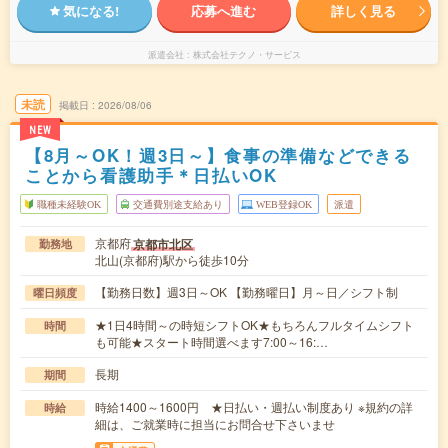
気になる!
応募へ進む
詳しく見る
派遣会社
株式会社テクノ・サービス
未読
掲載日
2026/08/06
NEW
【8月～OK！週3日～】食事の準備などできる
ことから看護助手＊日払いOK
職種未経験OK
交通費別途支給あり
WEB登録OK
派遣
京都府
京都市北区
勤務地
北山(京都府)駅から徒歩10分
【勤務日数】週3日～OK 【勤務曜日】月～日／シフト制
曜日頻度
★1日4時間～の時短シフトOK★もちろんフルタイムシフト
時間
も可能★スタート時間選べます7:00～16:…
長期
期間
時給1400～1600円 ★日払い・週払い制度あり ※規約の詳
時給
細は、ご就業時に担当にお問合せ下さいませ