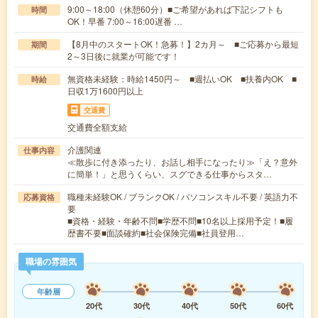
9:00～18:00（休憩60分）■ご希望があれば下記シフトも
時間
OK！早番 7:00～16:00遅番 …
【8月中のスタートOK！急募！】2カ月～ ■ご応募から最短
期間
2～3日後に就業が可能です！
無資格未経験：時給1450円～ ■週払いOK ■扶養内OK ■
時給
日収1万1600円以上
交通費
交通費全額支給
介護関連
仕事内容
≪散歩に付き添ったり、お話し相手になったり≫「え？意外
に簡単！」と思うくらい、スグできる仕事からスタ…
職種未経験OK / ブランクOK / パソコンスキル不要 / 英語力不
応募資格
要
■資格・経験・年齢不問■学歴不問■10名以上採用予定！■履
歴書不要■面談確約■社会保険完備■社員登用…
職場の雰囲気
年齢層
20代
30代
40代
50代
60代