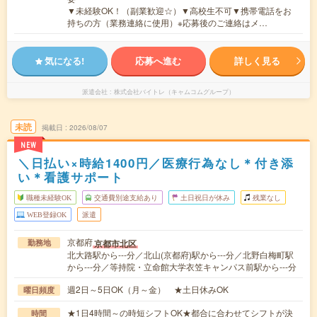
▼未経験OK！（副業歓迎☆）▼高校生不可▼携帯電話をお
持ちの方（業務連絡に使用）※応募後のご連絡はメ…
気になる!
応募へ進む
詳しく見る
派遣会社
株式会社バイトレ（キャムコムグループ）
未読
掲載日
2026/08/07
NEW
＼日払い×時給1400円／医療行為なし＊付き添
い＊看護サポート
職種未経験OK
交通費別途支給あり
土日祝日が休み
残業なし
WEB登録OK
派遣
京都府
京都市北区
勤務地
北大路駅から---分／北山(京都府)駅から---分／北野白梅町駅
から---分／等持院・立命館大学衣笠キャンパス前駅から---分
週2日～5日OK（月～金） ★土日休みOK
曜日頻度
★1日4時間～の時短シフトOK★都合に合わせてシフトが決
時間