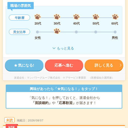
職場の雰囲気
年齢層
20代
30代
40代
50代
60代
男女比率
女性
男性
もっと見る
気になる!
応募へ進む
詳しく見る
派遣会社
マンパワーグループ株式会社 ケアサービス事業部 （医療福祉介護関連）
興味があったら「★気になる！」をタップ！
「気になる！」を押しておくと、派遣会社から
「面談確約」
や
「応募歓迎」
が届きます！
未読
掲載日
2026/08/07
NEW