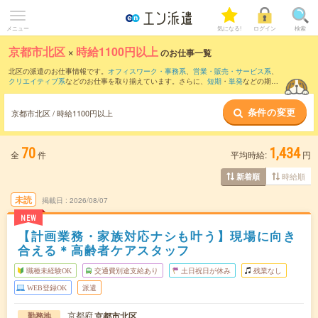
メニュー
気になる!
ログイン
検索
京都市北区
×
時給1100円以上
のお仕事一覧
北区の派遣のお仕事情報です。
オフィスワーク・事務系
、
営業・販売・サービス系
、
クリエイティブ系
などのお仕事を取り揃えています。さらに、
短期
・
単発
などの期間
や、
職種未経験OK
などのこだわり条件で絞り込んでいただけます。
条件の変更
時給
1150円以上
・
1800円以上
の求人はこちら
京都市北区 / 時給1100円以上
当サイトでは法令を遵守し、最低賃金以上の求人のみを掲載しています。
70
1,434
全
件
平均時給:
円
時給順
新着順
未読
掲載日
2026/08/07
NEW
【計画業務・家族対応ナシも叶う】現場に向き
合える＊高齢者ケアスタッフ
職種未経験OK
交通費別途支給あり
土日祝日が休み
残業なし
WEB登録OK
派遣
京都府
京都市北区
勤務地