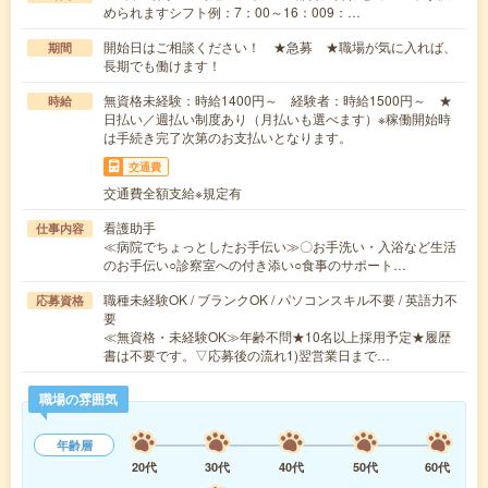
められますシフト例：7：00～16：009：…
開始日はご相談ください！ ★急募 ★職場が気に入れば、
期間
長期でも働けます！
無資格未経験：時給1400円～ 経験者：時給1500円～ ★
時給
日払い／週払い制度あり（月払いも選べます）※稼働開始時
は手続き完了次第のお支払いとなります。
交通費
交通費全額支給※規定有
看護助手
仕事内容
≪病院でちょっとしたお手伝い≫〇お手洗い・入浴など生活
のお手伝い○診察室への付き添い○食事のサポート…
職種未経験OK / ブランクOK / パソコンスキル不要 / 英語力不
応募資格
要
≪無資格・未経験OK≫年齢不問★10名以上採用予定★履歴
書は不要です。▽応募後の流れ1)翌営業日まで…
職場の雰囲気
年齢層
20代
30代
40代
50代
60代