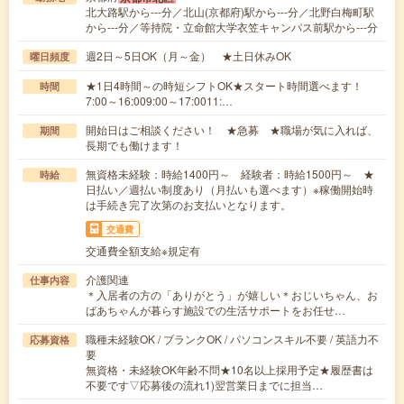
北大路駅から---分／北山(京都府)駅から---分／北野白梅町駅
から---分／等持院・立命館大学衣笠キャンパス前駅から---分
週2日～5日OK（月～金） ★土日休みOK
曜日頻度
★1日4時間～の時短シフトOK★スタート時間選べます！
時間
7:00～16:009:00～17:0011:…
開始日はご相談ください！ ★急募 ★職場が気に入れば、
期間
長期でも働けます！
無資格未経験：時給1400円～ 経験者：時給1500円～ ★
時給
日払い／週払い制度あり（月払いも選べます）※稼働開始時
は手続き完了次第のお支払いとなります。
交通費
交通費全額支給※規定有
介護関連
仕事内容
＊入居者の方の「ありがとう」が嬉しい＊おじいちゃん、お
ばあちゃんが暮らす施設での生活サポートをお任せ…
職種未経験OK / ブランクOK / パソコンスキル不要 / 英語力不
応募資格
要
無資格・未経験OK年齢不問★10名以上採用予定★履歴書は
不要です▽応募後の流れ1)翌営業日までに担当…