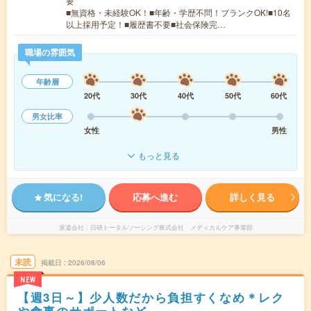
要
■無資格・未経験OK！■年齢・学歴不問！ブランクOK!■10名
以上採用予定！■履歴書不要■社会保険完…
職場の雰囲気
年齢層
20代
30代
40代
50代
60代
男女比率
女性
男性
もっと見る
気になる!
応募へ進む
詳しく見る
派遣会社
日研トータルソーシング株式会社 メディカルケア事業部
未読
掲載日
2026/08/06
NEW
【週3日～】少人数だから負担すくなめ＊レク