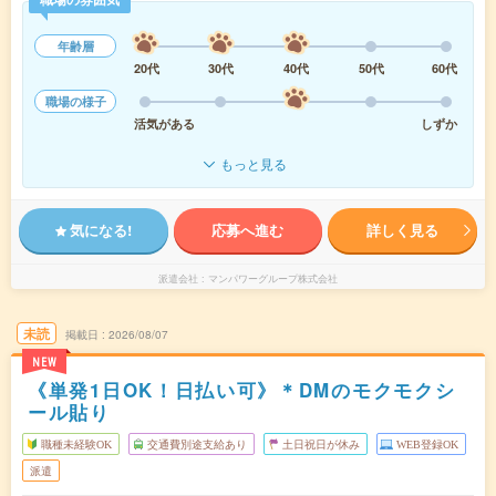
年齢層
20代
30代
40代
50代
60代
職場の様子
活気がある
しずか
もっと見る
気になる!
応募へ進む
詳しく見る
派遣会社
マンパワーグループ株式会社
未読
掲載日
2026/08/07
NEW
《単発1日OK！日払い可》＊DMのモクモクシ
ール貼り
職種未経験OK
交通費別途支給あり
土日祝日が休み
WEB登録OK
派遣