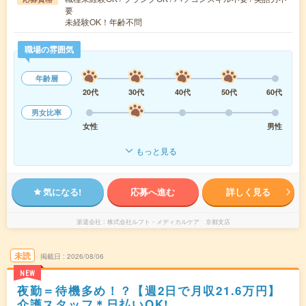
要
未経験OK！年齢不問
職場の雰囲気
年齢層
20代
30代
40代
50代
60代
男女比率
女性
男性
もっと見る
気になる!
応募へ進む
詳しく見る
派遣会社
株式会社ルフト・メディカルケア 京都支店
未読
掲載日
2026/08/06
NEW
夜勤＝待機多め！？【週2日で月収21.6万円】
介護スタッフ＊日払いOK!