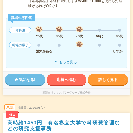
【応募資格】未経験歓迎します!!Word・Excelを使用した経
験があればOKです
職場の雰囲気
年齢層
20代
30代
40代
50代
60代
職場の様子
活気がある
しずか
もっと見る
気になる!
応募へ進む
詳しく見る
派遣会社
マンパワーグループ株式会社
未読
掲載日
2026/08/07
NEW
高時給1450円！有名私立大学で科研費管理な
どの研究支援事務