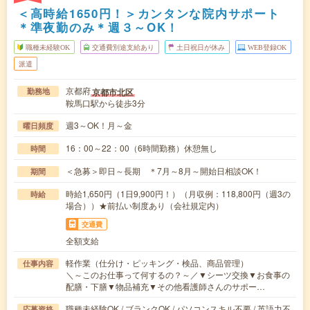
＜高時給1650円！＞カンタンな院内サポート
＊準夜勤のみ＊週３～OK！
職種未経験OK
交通費別途支給あり
土日祝日が休み
WEB登録OK
派遣
京都府
京都市北区
勤務地
鞍馬口駅から徒歩3分
週3～OK！月～金
曜日頻度
16：00～22：00（6時間勤務）休憩無し
時間
＜急募＞即日～長期 ＊7月～8月～開始日相談OK！
期間
時給1,650円（1日9,900円！）（月収例：118,800円（週3の
時給
場合））★前払い制度あり（会社規定内）
交通費
全額支給
軽作業（仕分け・ピッキング・検品、商品管理）
仕事内容
＼～このお仕事って何するの？～／▼シーツ交換▼お食事の
配膳・下膳▼物品補充▼その他看護師さんのサポー…
職種未経験OK / ブランクOK / パソコンスキル不要 / 英語力不
応募資格