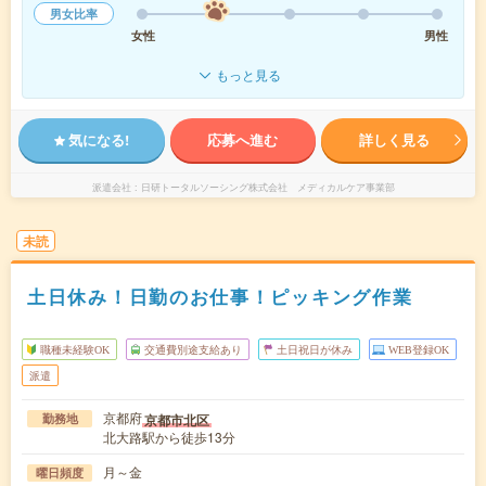
男女比率
女性
男性
もっと見る
気になる!
応募へ進む
詳しく見る
派遣会社
日研トータルソーシング株式会社 メディカルケア事業部
未読
土日休み！日勤のお仕事！ピッキング作業
職種未経験OK
交通費別途支給あり
土日祝日が休み
WEB登録OK
派遣
京都府
京都市北区
勤務地
北大路駅から徒歩13分
月～金
曜日頻度