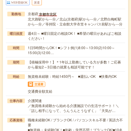
WEB登録OK
派遣
京都府
京都市北区
勤務地
北大路駅から---分／北山(京都府)駅から---分／北野白梅町駅
から---分／等持院・立命館大学衣笠キャンパス前駅から---分
週4日～ ■曜日固定の相談OK！ ■希望の曜日があればご相談
曜日頻度
ください！
1日5時間からOK！■シフト例(1)8:00～13:00(2)10:00～
時間
15:00(3)12:00…
【積極採用中！】＊1年以上勤務している方が多数！ご応募
期間
から最短2～3日後の就業も相談可能です！
無資格未経験：時給1450円～ ■週払いOK ■扶養内OK
時給
交通費
交通費全額支給
介護関連
仕事内容
／無資格未経験から始める介護施設での生活サポート！＼
「話し相手になって、うんうんとうなずく」「天気が…
職種未経験OK / ブランクOK / パソコンスキル不要 / 英語力不
応募資格
要
■無資格・未経験OK！■年齢・学歴不問！ブランクOK!■10名