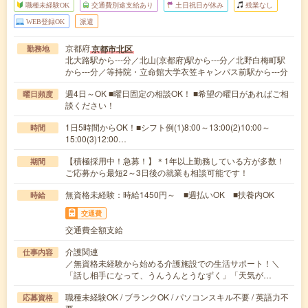
職種未経験OK
交通費別途支給あり
土日祝日が休み
残業なし
WEB登録OK
派遣
京都府
京都市北区
勤務地
北大路駅から---分／北山(京都府)駅から---分／北野白梅町駅
から---分／等持院・立命館大学衣笠キャンパス前駅から---分
週4日～OK ■曜日固定の相談OK！ ■希望の曜日があればご相
曜日頻度
談ください！
1日5時間からOK！■シフト例(1)8:00～13:00(2)10:00～
時間
15:00(3)12:00…
【積極採用中！急募！】＊1年以上勤務している方が多数！
期間
ご応募から最短2～3日後の就業も相談可能です！
無資格未経験：時給1450円～ ■週払いOK ■扶養内OK
時給
交通費
交通費全額支給
介護関連
仕事内容
／無資格未経験から始める介護施設での生活サポート！＼
「話し相手になって、うんうんとうなずく」「天気が…
職種未経験OK / ブランクOK / パソコンスキル不要 / 英語力不
応募資格