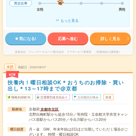
男女比率
女性
男性
もっと見る
気になる!
応募へ進む
詳しく見る
派遣会社
マンパワーグループ株式会社 ケアサービス事業部 （医療福祉介護関連）
未読
掲載日
2026/08/07
NEW
扶養内！曜日相談OK＊おうちのお掃除・買い
出し＊13～17時まで@京都
職種未経験OK
交通費別途支給あり
土日祝日が休み
派遣
京都府
京都市北区
勤務地
北野白梅町駅から徒歩15分／等持院・立命館大学衣笠キャン
パス前駅からバス20分／今出川駅からバス20分
月～金 GW、年末年始は2日ほど出勤していただく場合がご
曜日頻度
ざいます。 時間・曜日相談OK