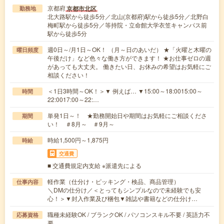
京都府
京都市北区
勤務地
北大路駅から徒歩5分／北山(京都府)駅から徒歩5分／北野白
梅町駅から徒歩5分／等持院・立命館大学衣笠キャンパス前
駅から徒歩5分
週0日～/月1日～OK！ （月～日のあいだ） ★「火曜と木曜の
曜日頻度
午後だけ」など色々な働き方ができます！ ★お仕事ゼロの週
があっても大丈夫。 働きたい日、お休みの希望はお気軽にご
相談ください！
＜1日3時間～OK！＞▼ 例えば… ▼15:00～18:0015:00～
時間
22:0017:00～22:…
単発1日～！ ★勤務開始日や期間はお気軽にご相談くださ
期間
い！ ＃8月～ ＃9月～
時給1,500円～1,875円
時給
交通費
■ 交通費規定内支給 ※派遣先による
軽作業（仕分け・ピッキング・検品、商品管理）
仕事内容
＼DMの仕分け／＜とってもシンプルなので未経験でも安
心！＞▼封入作業及び梱包▼雑誌や書籍などの仕分け…
職種未経験OK / ブランクOK / パソコンスキル不要 / 英語力不
応募資格
要