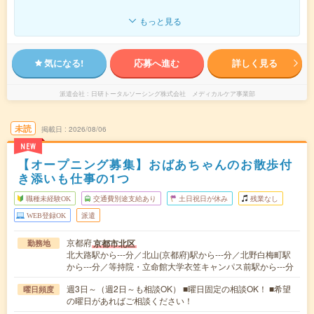
もっと見る
気になる!
応募へ進む
詳しく見る
派遣会社
日研トータルソーシング株式会社 メディカルケア事業部
未読
掲載日
2026/08/06
NEW
【オープニング募集】おばあちゃんのお散歩付
き添いも仕事の1つ
職種未経験OK
交通費別途支給あり
土日祝日が休み
残業なし
WEB登録OK
派遣
京都府
京都市北区
勤務地
北大路駅から---分／北山(京都府)駅から---分／北野白梅町駅
から---分／等持院・立命館大学衣笠キャンパス前駅から---分
週3日～（週2日～も相談OK） ■曜日固定の相談OK！ ■希望
曜日頻度
の曜日があればご相談ください！