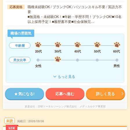
職種未経験OK / ブランクOK / パソコンスキル不要 / 英語力不
応募資格
要
■無資格・未経験OK！■年齢・学歴不問！ブランクOK!■10名
以上採用予定！■履歴書不要■社会保険完…
職場の雰囲気
年齢層
20代
30代
40代
50代
60代
男女比率
女性
男性
もっと見る
気になる!
応募へ進む
詳しく見る
派遣会社
日研トータルソーシング株式会社 メディカルケア事業部
未読
掲載日
2026/08/06
NEW