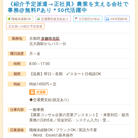
《紹介予定派遣→正社員》農業を支える会社で
事務@無料Pあり＊50代活躍中
職種未経験OK
交通費別途支給あり
土日祝日が休み
WEB登録OK
正社員への紹介予定派遣
京都府
京都市北区
勤務地
北大路駅からバス---分
月～金
曜日頻度
8:00～17:00
時間
【急募】即日～長期 ※*スタート日相談OK
期間
時給1450円＋交
時給
交通費
◆交通費支給(規定あり)
一般事務
仕事内容
【農業コンサル企業の営業アシスタント】・来客対応・販売
業務(1日約5名／現金対応・システム入力)・受…
職種未経験OK / ブランクOK / 英語力不要
応募資格
・Word、Excelの基本操作