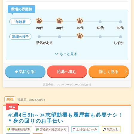
職場の雰囲気
年齢層
20代
30代
40代
50代
60代
職場の様子
活気がある
しずか
もっと見る
気になる!
応募へ進む
詳しく見る
派遣会社
マンパワーグループ株式会社
未読
掲載日
2026/08/06
NEW
≪週4日5h～≫志望動機も履歴書も必要ナシ！
＊身の回りのお手伝い
職種未経験OK
交通費別途支給あり
土日祝日が休み
残業なし