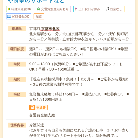
や食事のサポートなど
職種未経験OK
交通費別途支給あり
土日祝日が休み
残業なし
WEB登録OK
派遣
京都府
京都市北区
勤務地
北大路駅から---分／北山(京都府)駅から---分／北野白梅町駅
から---分／等持院・立命館大学衣笠キャンパス前駅から---分
週3日～（週2日～も相談OK） ■曜日固定の相談OK！ ■希望
曜日頻度
の曜日があればご相談ください！
9:00～18:00（休憩60分）■ご希望があれば下記シフトも
時間
OK！早番 7:00～16:00遅番 …
【現在も積極採用中！急募！】2カ月～ ■ご応募から最短2
期間
～3日後の就業も相談可能です！
無資格未経験：時給1450円～ ■週払いOK ■扶養内OK ■
時給
日収1万1600円以上
交通費
交通費全額支給
介護関連
仕事内容
≪お年寄りも自分も笑顔になれる介護の仕事！≫＊お年寄り
が昼間だけ生活のサポートを受けたり、気分転換で…