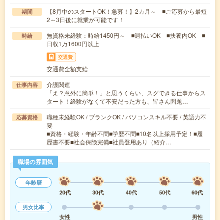
【8月中のスタートOK！急募！】2カ月～ ■ご応募から最短
期間
2～3日後に就業が可能です！
無資格未経験：時給1450円～ ■週払いOK ■扶養内OK ■
時給
日収1万1600円以上
交通費
交通費全額支給
介護関連
仕事内容
「え？意外に簡単！」と思うくらい、スグできる仕事からス
タート！経験がなくて不安だった方も、皆さん問題…
職種未経験OK / ブランクOK / パソコンスキル不要 / 英語力不
応募資格
要
■資格・経験・年齢不問■学歴不問■10名以上採用予定！■履
歴書不要■社会保険完備■社員登用あり（紹介…
職場の雰囲気
年齢層
20代
30代
40代
50代
60代
男女比率
女性
男性