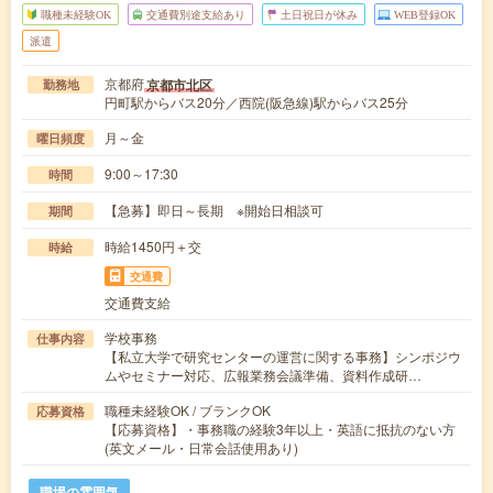
職種未経験OK
交通費別途支給あり
土日祝日が休み
WEB登録OK
派遣
京都府
京都市北区
勤務地
円町駅からバス20分／西院(阪急線)駅からバス25分
月～金
曜日頻度
9:00～17:30
時間
【急募】即日～長期 ※開始日相談可
期間
時給1450円＋交
時給
交通費
交通費支給
学校事務
仕事内容
【私立大学で研究センターの運営に関する事務】シンポジウ
ムやセミナー対応、広報業務会議準備、資料作成研…
職種未経験OK / ブランクOK
応募資格
【応募資格】・事務職の経験3年以上・英語に抵抗のない方
(英文メール・日常会話使用あり)
職場の雰囲気