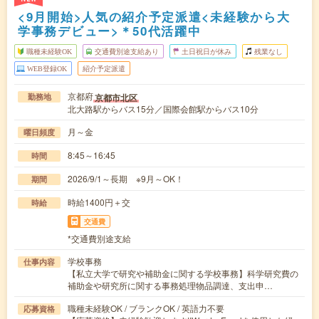
<9月開始>人気の紹介予定派遣<未経験から大
学事務デビュー>＊50代活躍中
職種未経験OK
交通費別途支給あり
土日祝日が休み
残業なし
WEB登録OK
紹介予定派遣
京都府
京都市北区
勤務地
北大路駅からバス15分／国際会館駅からバス10分
月～金
曜日頻度
8:45～16:45
時間
2026/9/1～長期 ※9月～OK！
期間
時給1400円＋交
時給
交通費
*交通費別途支給
学校事務
仕事内容
【私立大学で研究や補助金に関する学校事務】科学研究費の
補助金や研究所に関する事務処理物品調達、支出申…
職種未経験OK / ブランクOK / 英語力不要
応募資格