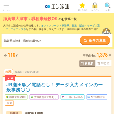
メニュー
気になる!
ログイン
検索
滋賀県大津市
×
職種未経験OK
のお仕事一覧
大津市の派遣のお仕事情報です。
オフィスワーク・事務系
、
営業・販売・サービス系
、
クリエイティブ系
などのお仕事を取り揃えています。職種未経験OKの条件の他に、
交通費別途支給あり
、
友だちと一緒の応募OK
、
残業なし
などのこだわり条件も取り揃
えています。
条件の変更
滋賀県大津市 / 職種未経験OK
110
1,378
全
件
平均時給:
円
時給順
新着順
未読
掲載日
2026/08/09
NEW
JR瀬田駅／電話なし！データ入力メインの一
般事務〇〇
職種未経験OK
交通費別途支給あり
土日祝日が休み
WEB登録OK
派遣
滋賀県大津市
勤務地