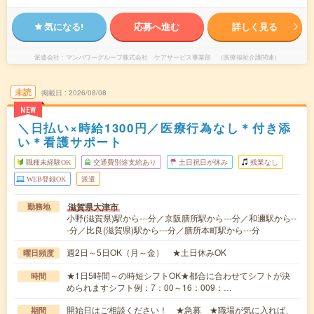
気になる!
応募へ進む
詳しく見る
派遣会社
マンパワーグループ株式会社 ケアサービス事業部 （医療福祉介護関連）
未読
掲載日
2026/08/08
NEW
＼日払い×時給1300円／医療行為なし＊付き添
い＊看護サポート
職種未経験OK
交通費別途支給あり
土日祝日が休み
残業なし
WEB登録OK
派遣
滋賀県大津市
勤務地
小野(滋賀県)駅から---分／京阪膳所駅から---分／和邇駅から--
-分／比良(滋賀県)駅から---分／膳所本町駅から---分
週2日～5日OK（月～金） ★土日休みOK
曜日頻度
★1日5時間～の時短シフトOK★都合に合わせてシフトが決
時間
められますシフト例：7：00～16：009：…
開始日はご相談ください！ ★急募 ★職場が気に入れば、
期間