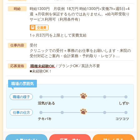
時給1300円 月収例 18万円 時給1300円×実働7h×週5日×4
時給
週 ※月収例を保証するものではありません。※給与即受取り
サービス利用可（利用条件有）
交通費
1ヶ月3万円を上限として実費支給
受付
仕事内容
クリニックでの受付＋事務のお仕事をお願いします・来院の
受付対応とご案内・会計業務・予約取り・レセプト…
/ ブランクOK / 英語力不要
職種未経験OK
応募資格
■未経験OK！
職場の雰囲気
職場の様子
活気がある
しずか
仕事の仕方
テキパキ
コツコツ