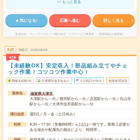
もっと見る
気になる!
応募へ進む
詳しく見る
派遣会社
マンパワーグループ株式会社 ケアサービス事業部 （医療福祉介護関連）
未読
掲載日
2026/08/08
NEW
【未経験OK】安定収入！部品組み立てやチェ
ック作業！コツコツ作業中心！
職種未経験OK
交通費別途支給あり
土日祝日が休み
無期雇用派遣
滋賀県大津市
勤務地
大津駅から---分／膳所駅から---分／志賀駅から---分／石山寺
駅から---分／大津市役所前駅から---分
週5日／月～金（土日休み）
曜日頻度
8:30～17:30（実働8時間）※上記は一例です。業務上必要が
時間
ある場合や配属先の都合により、時間帯…
無期雇用（テクノ・サービスの正社員として勤務いただきま
期間