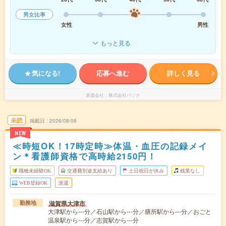
男女比率
女性
男性
もっと見る
気になる!
応募へ進む
詳しく見る
派遣会社
株式会社パソナ
未読
掲載日
2026/08/08
NEW
≪時短OK！17時定時≫体温・血圧の記録メイ
ン＊看護師資格で高時給2150円！
職種未経験OK
交通費別途支給あり
土日祝日が休み
残業なし
WEB登録OK
派遣
滋賀県大津市
勤務地
大津駅から---分／石山駅から---分／膳所駅から---分／おごと
温泉駅から---分／志賀駅から---分