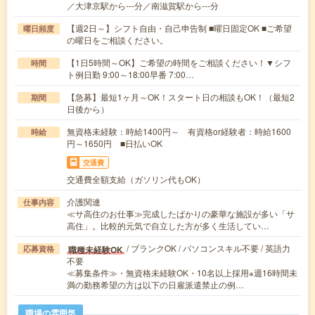
／大津京駅から---分／南滋賀駅から---分
【週2日～】シフト自由・自己申告制 ■曜日固定OK ■ご希望
曜日頻度
の曜日をご相談ください。
【1日5時間～OK】ご希望の時間をご相談ください！▼シフ
時間
ト例日勤 9:00～18:00早番 7:00…
【急募】最短1ヶ月～OK！スタート日の相談もOK！（最短2
期間
日後から）
無資格未経験：時給1400円～ 有資格or経験者：時給1600
時給
円～1650円 ■日払いOK
交通費
交通費全額支給（ガソリン代もOK）
介護関連
仕事内容
≪サ高住のお仕事≫完成したばかりの豪華な施設が多い「サ
高住」。比較的元気で自立した方が多く生活してい…
/ ブランクOK / パソコンスキル不要 / 英語力
職種未経験OK
応募資格
不要
≪募集条件≫・無資格未経験OK・10名以上採用※週16時間未
満の勤務希望の方は以下の日雇派遣禁止の例…
職場の雰囲気