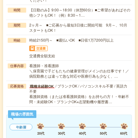
【日勤のみ】9:00～18:00（休憩60分）■ご希望があればその
時間
他シフトもOK！（例）8:30～1…
2ヶ月～ ■ご応募から最短3日後に開始可能 9月～、10月
期間
スタートもOK！
時給2150円～ ■週払いOK ■日収1万7200円以上
時給
交通費
交通費全額支給
看護師・准看護師
仕事内容
＼保育園で子どもたちの健康管理がメインのお仕事です！／
病院勤務とは違って急な対応や医療行為も少なく、…
/ ブランクOK / パソコンスキル不要 / 英語力
職種未経験OK
応募資格
不要
看護師資格（または准看護師資格）をお持ちの方！・年齢不
問・未経験OK・ブランクOK※志望動機や履歴書…
職場の雰囲気
年齢層
20代
30代
40代
50代
60代