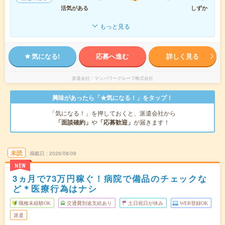
活気がある
しずか
もっと見る
気になる!
応募へ進む
詳しく見る
派遣会社
マンパワーグループ株式会社
興味があったら「★気になる！」をタップ！
「気になる！」を押しておくと、派遣会社から
「面談確約」
や
「応募歓迎」
が届きます！
未読
掲載日
2026/08/09
NEW
3ヵ月で73万円稼ぐ！病院で備品のチェックな
ど＊医療行為はナシ
職種未経験OK
交通費別途支給あり
土日祝日が休み
WEB登録OK
派遣