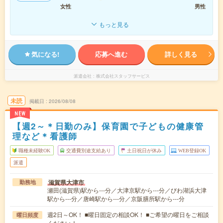
女性
男性
もっと見る
気になる!
応募へ進む
詳しく見る
派遣会社
株式会社スタッフサービス
未読
掲載日
2026/08/08
NEW
【週2～＊日勤のみ】保育園で子どもの健康管
理など＊看護師
職種未経験OK
交通費別途支給あり
土日祝日が休み
WEB登録OK
派遣
滋賀県大津市
勤務地
瀬田(滋賀県)駅から---分／大津京駅から---分／びわ湖浜大津
駅から---分／唐崎駅から---分／京阪膳所駅から---分
週2日～OK！ ■曜日固定の相談OK！ ■ご希望の曜日をご相談
曜日頻度
ください！