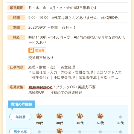
月・水・金 ※月・水・金の週3日勤務です。
曜日頻度
9:00～16:00 ※残業はほとんどありません。※休憩60分。
時間
2026/09/01～長期 ※9月～！
期間
時給1400円～1450円＋交 ■給与の前払いが可能な速払いサ
時給
ービスあり
交通費
交通費支給あり
経理・財務・会計・英文経理
仕事内容
＊伝票仕訳・入力｜売掛金・買掛金管理｜会計ソフト入力
（弥生会計）｜小口現金管理｜試算表作成｜月次・年…
/ ブランクOK / 英語力不要
職種未経験OK
応募資格
未経験OK！ #初めての派遣歓迎
職場の雰囲気
年齢層
20代
30代
40代
50代
60代
男女比率