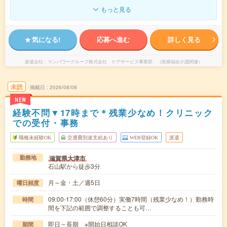
もっと見る
気になる!
応募へ進む
詳しく見る
派遣会社
マンパワーグループ株式会社 ケアサービス事業部 （医療福祉介護関連）
未読
掲載日
2026/08/08
NEW
経験不問▼17時まで＊残業少なめ！クリニック
での受付・事務
職種未経験OK
交通費別途支給あり
WEB登録OK
派遣
滋賀県大津市
勤務地
石山駅から徒歩3分
月～金・土／週5日
曜日頻度
09:00-17:00（休憩60分）実働7時間（残業少なめ！）勤務時
時間
間を下記の範囲で調整することも可…
即日～長期 ※開始日相談OK
期間