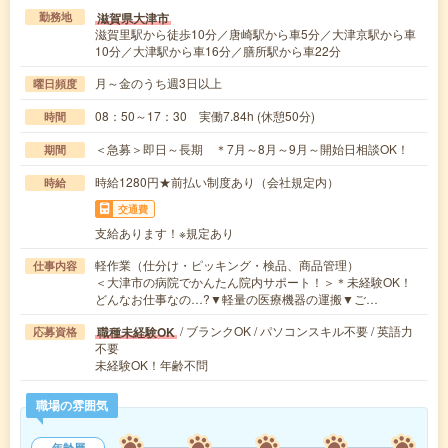
滋賀県大津市
勤務地
滋賀里駅から徒歩10分／唐崎駅から車5分／大津京駅から車
10分／大津駅から車16分／膳所駅から車22分
月～金のうち週3日以上
曜日頻度
08：50～17：30 実働7.84h (休憩50分)
時間
＜急募＞即日～長期 ＊7月～8月～9月～開始日相談OK！
期間
時給1280円★前払い制度あり（会社規定内）
時給
交通費
支給あります！※規定あり
軽作業（仕分け・ピッキング・検品、商品管理）
仕事内容
＜大津市の病院でかんたん院内サポート！＞＊未経験OK！
どんなお仕事なの…?▼軽量の医療機器の運搬▼ご…
/ ブランクOK / パソコンスキル不要 / 英語力
職種未経験OK
応募資格
不要
未経験OK！年齢不問
職場の雰囲気
年齢層