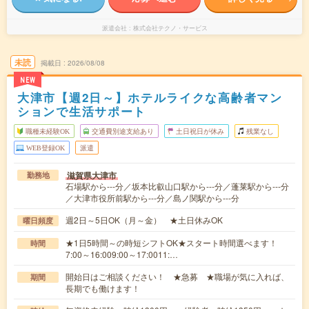
派遣会社
株式会社テクノ・サービス
未読
掲載日
2026/08/08
NEW
大津市【週2日～】ホテルライクな高齢者マン
ションで生活サポート
職種未経験OK
交通費別途支給あり
土日祝日が休み
残業なし
WEB登録OK
派遣
滋賀県大津市
勤務地
石場駅から---分／坂本比叡山口駅から---分／蓬莱駅から---分
／大津市役所前駅から---分／島ノ関駅から---分
週2日～5日OK（月～金） ★土日休みOK
曜日頻度
★1日5時間～の時短シフトOK★スタート時間選べます！
時間
7:00～16:009:00～17:0011:…
開始日はご相談ください！ ★急募 ★職場が気に入れば、
期間
長期でも働けます！