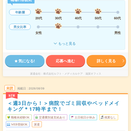
年齢層
20代
30代
40代
50代
60代
男女比率
女性
男性
もっと見る
気になる!
応募へ進む
詳しく見る
派遣会社
株式会社ルフト・メディカルケア 滋賀オフィス
未読
掲載日
2026/08/09
NEW
＜週3日から！＞病院でゴミ回収やベッドメイ
キング＊17時半まで！
職種未経験OK
交通費別途支給あり
土日祝日が休み
残業なし
WEB登録OK
派遣