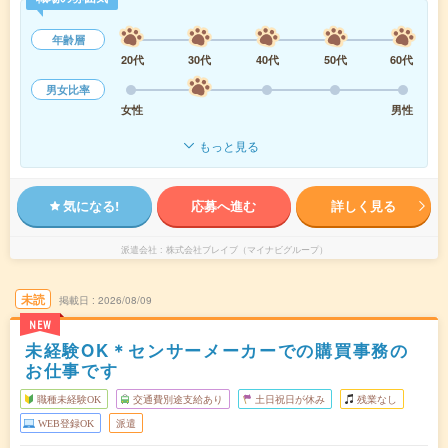
年齢層
20代
30代
40代
50代
60代
男女比率
女性
男性
もっと見る
気になる!
応募へ進む
詳しく見る
派遣会社
株式会社ブレイブ（マイナビグループ）
未読
掲載日
2026/08/09
NEW
未経験OK＊センサーメーカーでの購買事務の
お仕事です
職種未経験OK
交通費別途支給あり
土日祝日が休み
残業なし
WEB登録OK
派遣