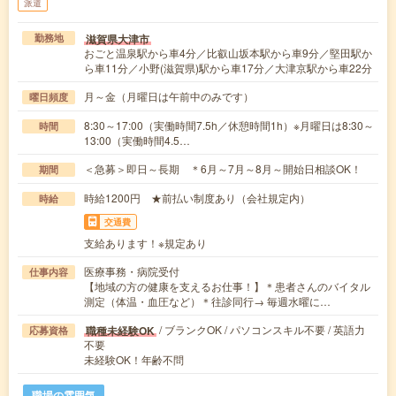
派遣
滋賀県大津市
勤務地
おごと温泉駅から車4分／比叡山坂本駅から車9分／堅田駅か
ら車11分／小野(滋賀県)駅から車17分／大津京駅から車22分
月～金（月曜日は午前中のみです）
曜日頻度
8:30～17:00（実働時間7.5h／休憩時間1h）※月曜日は8:30～
時間
13:00（実働時間4.5…
＜急募＞即日～長期 ＊6月～7月～8月～開始日相談OK！
期間
時給1200円 ★前払い制度あり（会社規定内）
時給
交通費
支給あります！※規定あり
医療事務・病院受付
仕事内容
【地域の方の健康を支えるお仕事！】＊患者さんのバイタル
測定（体温・血圧など）＊往診同行→ 毎週水曜に…
/ ブランクOK / パソコンスキル不要 / 英語力
職種未経験OK
応募資格
不要
未経験OK！年齢不問
職場の雰囲気