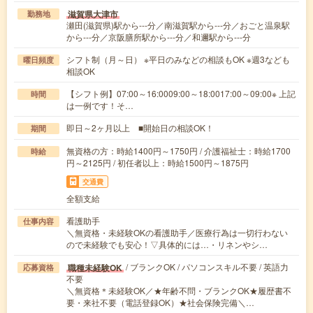
滋賀県大津市
勤務地
瀬田(滋賀県)駅から---分／南滋賀駅から---分／おごと温泉駅
から---分／京阪膳所駅から---分／和邇駅から---分
シフト制（月～日） ※平日のみなどの相談もOK ※週3なども
曜日頻度
相談OK
【シフト例】07:00～16:0009:00～18:0017:00～09:00※ 上記
時間
は一例です！そ…
即日～2ヶ月以上 ■開始日の相談OK！
期間
無資格の方：時給1400円～1750円 / 介護福祉士：時給1700
時給
円～2125円 / 初任者以上：時給1500円～1875円
交通費
全額支給
看護助手
仕事内容
＼無資格・未経験OKの看護助手／医療行為は一切行わない
ので未経験でも安心！▽具体的には…・リネンやシ…
/ ブランクOK / パソコンスキル不要 / 英語力
職種未経験OK
応募資格
不要
＼無資格＊未経験OK／★年齢不問・ブランクOK★履歴書不
要・来社不要（電話登録OK）★社会保険完備＼…