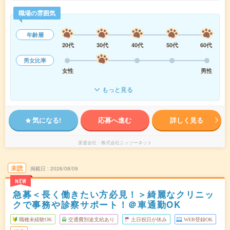
職場の雰囲気
年齢層
20代
30代
40代
50代
60代
男女比率
女性
男性
もっと見る
気になる!
応募へ進む
詳しく見る
派遣会社
株式会社ニッソーネット
未読
掲載日
2026/08/09
NEW
急募＜長く働きたい方必見！＞綺麗なクリニッ
クで事務や診察サポート！＠車通勤OK
職種未経験OK
交通費別途支給あり
土日祝日が休み
WEB登録OK