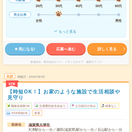
20代
30代
40代
50代
60代
男女比率
女性
男性
もっと見る
気になる!
応募へ進む
詳しく見る
派遣会社
株式会社ルフト・メディカルケア 滋賀オフィス
未読
掲載日
2026/08/09
NEW
【時短OK！】お家のような施設で生活相談や
見守り
職種未経験OK
交通費別途支給あり
土日祝日が休み
残業なし
WEB登録OK
派遣
滋賀県大津市
勤務地
大津駅から---分／瀬田(滋賀県)駅から---分／石山駅から---分