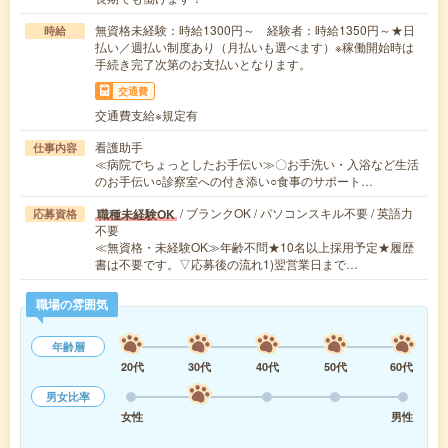
無資格未経験：時給1300円～ 経験者：時給1350円～★日
時給
払い／週払い制度あり（月払いも選べます）※稼働開始時は
手続き完了次第のお支払いとなります。
交通費
交通費支給※規定有
看護助手
仕事内容
≪病院でちょっとしたお手伝い≫〇お手洗い・入浴など生活
のお手伝い○診察室への付き添い○食事のサポート…
/ ブランクOK / パソコンスキル不要 / 英語力
職種未経験OK
応募資格
不要
≪無資格・未経験OK≫年齢不問★10名以上採用予定★履歴
書は不要です。▽応募後の流れ1)翌営業日まで…
職場の雰囲気
年齢層
20代
30代
40代
50代
60代
男女比率
女性
男性