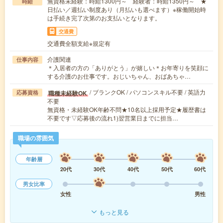
無資格未経験：時給1300円～ 経験者：時給1350円～ ★
時給
日払い／週払い制度あり（月払いも選べます）※稼働開始時
は手続き完了次第のお支払いとなります。
交通費
交通費全額支給※規定有
介護関連
仕事内容
＊入居者の方の「ありがとう」が嬉しい＊お年寄りを笑顔に
する介護のお仕事です。おじいちゃん、おばあちゃ…
/ ブランクOK / パソコンスキル不要 / 英語力
職種未経験OK
応募資格
不要
無資格・未経験OK年齢不問★10名以上採用予定★履歴書は
不要です▽応募後の流れ1)翌営業日までに担当…
職場の雰囲気
年齢層
20代
30代
40代
50代
60代
男女比率
女性
男性
もっと見る