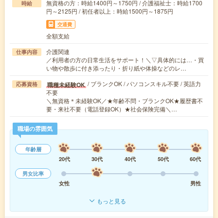
無資格の方：時給1400円～1750円 / 介護福祉士：時給1700
時給
円～2125円 / 初任者以上：時給1500円～1875円
交通費
全額支給
介護関連
仕事内容
／利用者の方の日常生活をサポート！＼▽具体的には…・買
い物や散歩に付き添ったり・折り紙や体操などのレ…
/ ブランクOK / パソコンスキル不要 / 英語力
職種未経験OK
応募資格
不要
＼無資格＊未経験OK／★年齢不問・ブランクOK★履歴書不
要・来社不要（電話登録OK）★社会保険完備＼…
職場の雰囲気
年齢層
20代
30代
40代
50代
60代
男女比率
女性
男性
もっと見る