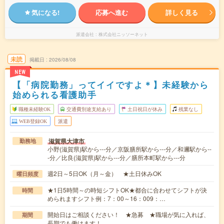
気になる!
応募へ進む
詳しく見る
派遣会社
株式会社ニッソーネット
未読
掲載日
2026/08/08
NEW
【「病院勤務」ってイイですよ＊】未経験から
始められる看護助手
職種未経験OK
交通費別途支給あり
土日祝日が休み
残業なし
WEB登録OK
派遣
滋賀県大津市
勤務地
小野(滋賀県)駅から---分／京阪膳所駅から---分／和邇駅から--
-分／比良(滋賀県)駅から---分／膳所本町駅から---分
週2日～5日OK（月～金） ★土日休みOK
曜日頻度
★1日5時間～の時短シフトOK★都合に合わせてシフトが決
時間
められますシフト例：7：00～16：009：…
開始日はご相談ください！ ★急募 ★職場が気に入れば、
期間
長期でも働けます！