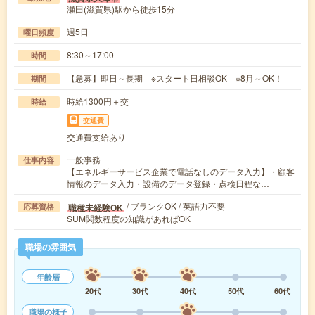
瀬田(滋賀県)駅から徒歩15分
週5日
曜日頻度
8:30～17:00
時間
【急募】即日～長期 ※スタート日相談OK ※8月～OK！
期間
時給1300円＋交
時給
交通費
交通費支給あり
一般事務
仕事内容
【エネルギーサービス企業で電話なしのデータ入力】・顧客
情報のデータ入力・設備のデータ登録・点検日程な…
/ ブランクOK / 英語力不要
職種未経験OK
応募資格
SUM関数程度の知識があればOK
職場の雰囲気
年齢層
20代
30代
40代
50代
60代
職場の様子