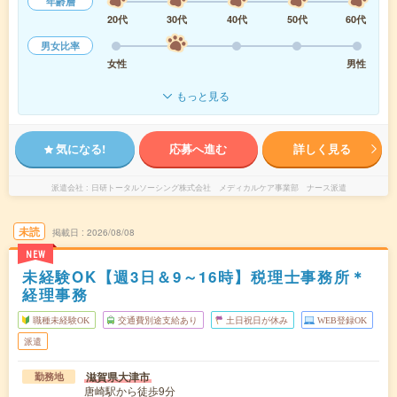
年齢層
20代
30代
40代
50代
60代
男女比率
女性
男性
もっと見る
気になる!
応募へ進む
詳しく見る
派遣会社
日研トータルソーシング株式会社 メディカルケア事業部 ナース派遣
未読
掲載日
2026/08/08
NEW
未経験OK【週3日＆9～16時】税理士事務所＊
経理事務
職種未経験OK
交通費別途支給あり
土日祝日が休み
WEB登録OK
派遣
滋賀県大津市
勤務地
唐崎駅から徒歩9分