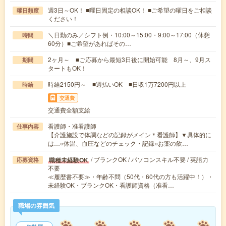
週3日～OK！ ■曜日固定の相談OK！ ■ご希望の曜日をご相談
曜日頻度
ください！
＼日勤のみ／シフト例・10:00～15:00・9:00～17:00（休憩
時間
60分）■ご希望があればその…
2ヶ月～ ■ご応募から最短3日後に開始可能 8月～、9月ス
期間
タートもOK！
時給2150円～ ■週払いOK ■日収1万7200円以上
時給
交通費
交通費全額支給
看護師・准看護師
仕事内容
【介護施設で体調などの記録がメイン＊看護師】▼具体的に
は…○体温、血圧などのチェック・記録○お薬の飲…
/ ブランクOK / パソコンスキル不要 / 英語力
職種未経験OK
応募資格
不要
≪履歴書不要≫・年齢不問（50代・60代の方も活躍中！）・
未経験OK・ブランクOK・看護師資格（准看…
職場の雰囲気