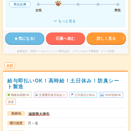
男女比率
女性
男性
もっと見る
気になる!
応募へ進む
詳しく見る
派遣会社
日研トータルソーシング株式会社 メディカルケア事業部 ナース派遣
未読
給与即払いOK！高時給！土日休み！防臭シー
ト製造
職種未経験OK
交通費別途支給あり
土日祝日が休み
WEB登録OK
派遣
滋賀県大津市
勤務地
月～金
曜日頻度