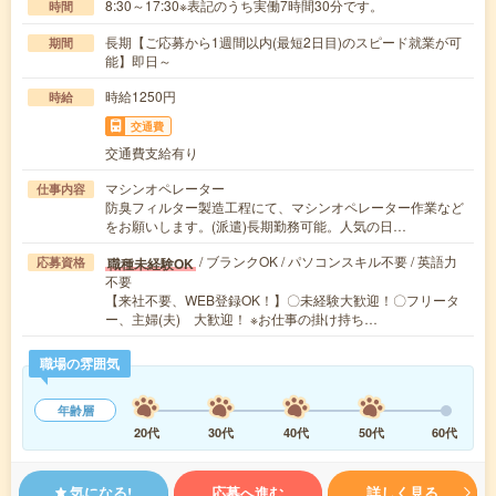
8:30～17:30※表記のうち実働7時間30分です。
時間
長期【ご応募から1週間以内(最短2日目)のスピード就業が可
期間
能】即日～
時給1250円
時給
交通費
交通費支給有り
マシンオペレーター
仕事内容
防臭フィルター製造工程にて、マシンオペレーター作業など
をお願いします。(派遣)長期勤務可能。人気の日…
/ ブランクOK / パソコンスキル不要 / 英語力
職種未経験OK
応募資格
不要
【来社不要、WEB登録OK！】〇未経験大歓迎！〇フリータ
ー、主婦(夫) 大歓迎！ ※お仕事の掛け持ち…
職場の雰囲気
年齢層
20代
30代
40代
50代
60代
気になる!
応募へ進む
詳しく見る