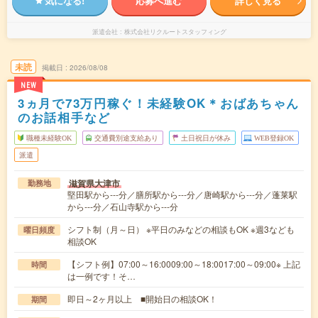
気になる!
応募へ進む
詳しく見る
派遣会社
株式会社リクルートスタッフィング
未読
掲載日
2026/08/08
NEW
3ヵ月で73万円稼ぐ！未経験OK＊おばあちゃん
のお話相手など
職種未経験OK
交通費別途支給あり
土日祝日が休み
WEB登録OK
派遣
滋賀県大津市
勤務地
堅田駅から---分／膳所駅から---分／唐崎駅から---分／蓬莱駅
から---分／石山寺駅から---分
シフト制（月～日） ※平日のみなどの相談もOK ※週3なども
曜日頻度
相談OK
【シフト例】07:00～16:0009:00～18:0017:00～09:00※ 上記
時間
は一例です！そ…
即日～2ヶ月以上 ■開始日の相談OK！
期間