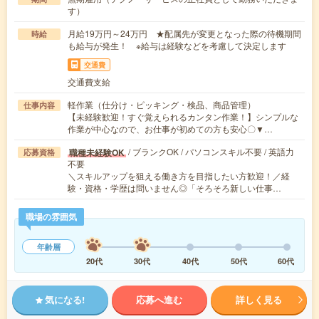
す）
月給19万円～24万円 ★配属先が変更となった際の待機期間
時給
も給与が発生！ ※給与は経験などを考慮して決定します
交通費
交通費支給
軽作業（仕分け・ピッキング・検品、商品管理）
仕事内容
【未経験歓迎！すぐ覚えられるカンタン作業！】シンプルな
作業が中心なので、お仕事が初めての方も安心〇▼…
/ ブランクOK / パソコンスキル不要 / 英語力
職種未経験OK
応募資格
不要
＼スキルアップを狙える働き方を目指したい方歓迎！／経
験・資格・学歴は問いません◎「そろそろ新しい仕事…
職場の雰囲気
年齢層
20代
30代
40代
50代
60代
気になる!
応募へ進む
詳しく見る