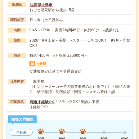
滋賀県大津市
勤務地
おごと温泉駅から徒歩15分
月～金（土日祝休み）
曜日頻度
8:45～17:30 （実働7時間45分）休憩60分 ※残業なし
時間
2026年9月上旬～長期 ※スタート日相談OK！ #9月～開始
期間
OK！
時給1450円 ※月収例 225000円～
時給
交通費
交通費規定に基づき交通費支給
一般事務
仕事内容
【センサーメーカーでの購買事務のお仕事です】・部品の発
注、納品確認・見積依頼・回答・システム登録・請…
/ ブランクOK / 英語力不要
職種未経験OK
応募資格
未経験OK！
職場の雰囲気
年齢層
20代
30代
40代
50代
60代