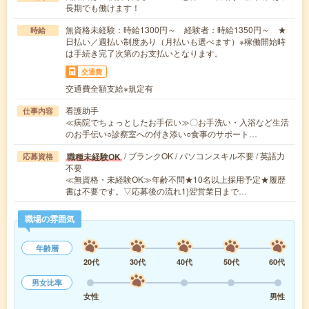
長期でも働けます！
無資格未経験：時給1300円～ 経験者：時給1350円～ ★
時給
日払い／週払い制度あり（月払いも選べます）※稼働開始時
は手続き完了次第のお支払いとなります。
交通費
交通費全額支給※規定有
看護助手
仕事内容
≪病院でちょっとしたお手伝い≫〇お手洗い・入浴など生活
のお手伝い○診察室への付き添い○食事のサポート…
/ ブランクOK / パソコンスキル不要 / 英語力
職種未経験OK
応募資格
不要
≪無資格・未経験OK≫年齢不問★10名以上採用予定★履歴
書は不要です。▽応募後の流れ1)翌営業日まで…
職場の雰囲気
年齢層
20代
30代
40代
50代
60代
男女比率
女性
男性