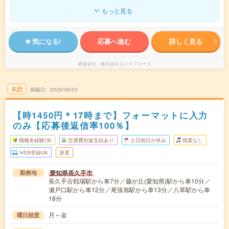
もっと見る
気になる!
応募へ進む
詳しく見る
派遣会社
株式会社タスクフォース
未読
掲載日
2026/08/03
【時1450円＊17時まで】フォーマットに入力
のみ【応募後返信率100％】
職種未経験OK
交通費別途支給あり
土日祝日が休み
残業なし
WEB登録OK
派遣
愛知県長久手市
勤務地
長久手古戦場駅から車7分／藤が丘(愛知県)駅から車10分／
瀬戸口駅から車12分／尾張旭駅から車13分／八草駅から車
18分
月～金
曜日頻度