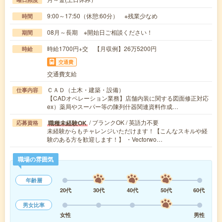
9:00～17:50（休憩:60分） ※残業少なめ
時間
08月～長期 ※開始日ご相談ください！
期間
時給1700円+交 【月収例】26万5200円
時給
交通費
交通費支給
ＣＡＤ（土木・建築・設備）
仕事内容
【CADオペレーション業務】店舗内装に関する図面修正対応
ex）薬局やスーパー等の陳列什器関連資料作成…
/ ブランクOK / 英語力不要
職種未経験OK
応募資格
未経験からもチャレンジいただけます！【こんなスキルや経
験のある方を歓迎します！】 ・Vectorwo…
職場の雰囲気
年齢層
20代
30代
40代
50代
60代
男女比率
女性
男性