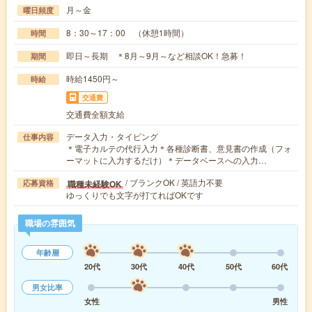
月～金
曜日頻度
8：30～17：00 （休憩1時間）
時間
即日～長期 ＊8月～9月～など相談OK！急募！
期間
時給1450円～
時給
交通費
交通費全額支給
データ入力・タイピング
仕事内容
＊電子カルテの代行入力＊各種診断書、意見書の作成（フォ
ーマットに入力するだけ）＊データベースへの入力…
/ ブランクOK / 英語力不要
職種未経験OK
応募資格
ゆっくりでも文字が打てればOKです
職場の雰囲気
年齢層
20代
30代
40代
50代
60代
男女比率
女性
男性