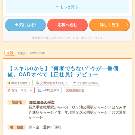
もっと見る
気になる!
応募へ進む
詳しく見る
派遣会社
株式会社スタッフサービス・エンジニアリング
未読
掲載日
2026/08/01
【スキル0から】“何者でもない”今が一番価
値。CADオペで【正社員】デビュー
職種未経験OK
交通費別途支給あり
土日祝日が休み
在宅・リモート
WEB登録OK
無期雇用派遣
愛知県長久手市
勤務地
長久手古戦場駅から---分／杁ケ池公園駅から---分／はなみず
き通駅から---分／愛・地球博記念公園駅から---分／芸大通駅
から---分
月～金（週休2日制）
曜日頻度