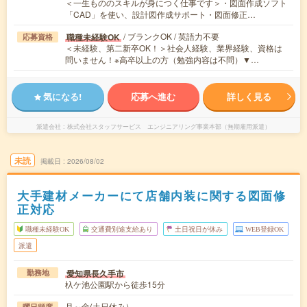
＜一生もののスキルが身につく仕事です＞・図面作成ソフト
「CAD」を使い、設計図作成サポート・図面修正…
/ ブランクOK / 英語力不要
職種未経験OK
応募資格
＜未経験、第二新卒OK！＞社会人経験、業界経験、資格は
問いません！※高卒以上の方（勉強内容は不問）▼…
気になる!
応募へ進む
詳しく見る
派遣会社
株式会社スタッフサービス エンジニアリング事業本部（無期雇用派遣）
未読
掲載日
2026/08/02
大手建材メーカーにて店舗内装に関する図面修
正対応
職種未経験OK
交通費別途支給あり
土日祝日が休み
WEB登録OK
派遣
愛知県長久手市
勤務地
杁ケ池公園駅から徒歩15分
月～金(土日休み）
曜日頻度