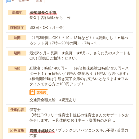
愛知県長久手市
勤務地
長久手古戦場駅から---分
週2日～OK（月～金）
曜日頻度
〈1日3時間～OK！＊10～13時など！〉※残業なし！▼選べ
時間
るシフト例（7時～20時の間）・7時～1…
最短2ヶ月～長期 ★急募 ★8月～、さらに先のスタートも
期間
OK！開始日ご相談ください。
経験者：時給1400円～ （有資格未経験は時給1350円～ス
時給
タート！）★日払い／週払い制度あり（月払いも選べます）
※稼働開始時は手続き完了次第のお支払いとなります★フル
タイムできる方は100円アップ！
交通費
交通費全額支給 ※規定あり
保育士
仕事内容
【時短OK!フリー保育士】担任の保育士さんのサポートをお
任せします。～具体的なお仕事～・登園時のお迎…
/ ブランクOK / パソコンスキル不要 / 英語力
職種未経験OK
応募資格
不要