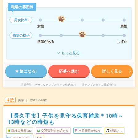
職場の雰囲気
男女比率
女性
男性
職場の様子
活気がある
しずか
もっと見る
気になる!
応募へ進む
詳しく見る
派遣会社
パーソルテンプスタッフ株式会社 （旧テンプスタッフ株式会社）
未読
掲載日
2026/08/02
【長久手市】子供を見守る保育補助＊10時～
13時などの時短も
職種未経験OK
交通費別途支給あり
土日祝日が休み
残業なし
WEB登録OK
派遣