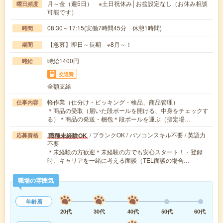
月～金（週5日） ※土日祝休み│お盆設定なし（お休み相談
曜日頻度
可能です）
08:30～17:15(実働7時間45分 休憩1時間)
時間
【急募】即日～長期 ※8月～！
期間
時給1400円
時給
交通費
全額支給
軽作業（仕分け・ピッキング・検品、商品管理）
仕事内容
＊商品の受取（届いた段ボールを開ける、中身をチェックす
る）＊商品の発送・梱包＊段ボールを運ぶ（指定場…
/ ブランクOK / パソコンスキル不要 / 英語力
職種未経験OK
応募資格
不要
＊未経験の方歓迎＊未経験の方でも安心スタート！・登録
時、キャリアを一緒に考える面談（TEL面談の場合…
職場の雰囲気
年齢層
20代
30代
40代
50代
60代