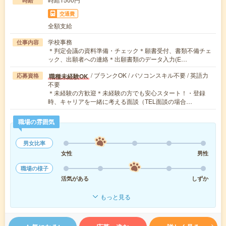
時給
交通費
全額支給
学校事務
仕事内容
＊判定会議の資料準備・チェック＊願書受付、書類不備チェ
ック、出願者への連絡＊出願書類のデータ入力(E…
/ ブランクOK / パソコンスキル不要 / 英語力
職種未経験OK
応募資格
不要
＊未経験の方歓迎＊未経験の方でも安心スタート！・登録
時、キャリアを一緒に考える面談（TEL面談の場合…
職場の雰囲気
男女比率
女性
男性
職場の様子
活気がある
しずか
もっと見る