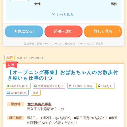
女性
男性
もっと見る
気になる!
応募へ進む
詳しく見る
派遣会社
日研トータルソーシング株式会社 メディカルケア事業部
未読
掲載日
2026/08/04
NEW
【オープニング募集】おばあちゃんのお散歩付
き添いも仕事の1つ
職種未経験OK
交通費別途支給あり
土日祝日が休み
残業なし
WEB登録OK
派遣
愛知県長久手市
勤務地
長久手古戦場駅から---分
週3日～（週2日～も相談OK） ■曜日固定の相談OK！ ■希望
曜日頻度
の曜日があればご相談ください！