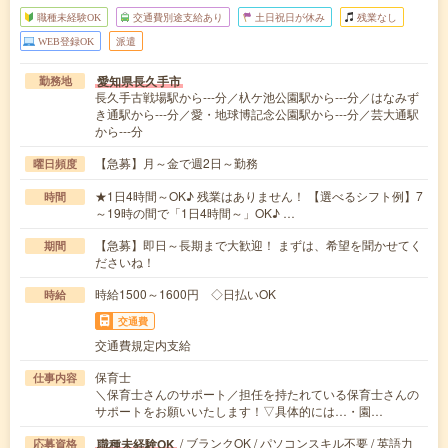
職種未経験OK
交通費別途支給あり
土日祝日が休み
残業なし
WEB登録OK
派遣
愛知県長久手市
勤務地
長久手古戦場駅から---分／杁ケ池公園駅から---分／はなみず
き通駅から---分／愛・地球博記念公園駅から---分／芸大通駅
から---分
【急募】月～金で週2日～勤務
曜日頻度
★1日4時間～OK♪ 残業はありません！ 【選べるシフト例】7
時間
～19時の間で「1日4時間～」OK♪ …
【急募】即日～長期まで大歓迎！ まずは、希望を聞かせてく
期間
ださいね！
時給1500～1600円 ◇日払いOK
時給
交通費
交通費規定内支給
保育士
仕事内容
＼保育士さんのサポート／担任を持たれている保育士さんの
サポートをお願いいたします！▽具体的には…・園…
/ ブランクOK / パソコンスキル不要 / 英語力
職種未経験OK
応募資格