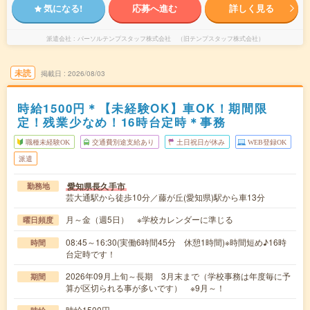
気になる!
応募へ進む
詳しく見る
派遣会社
パーソルテンプスタッフ株式会社 （旧テンプスタッフ株式会社）
未読
掲載日
2026/08/03
時給1500円＊【未経験OK】車OK！期間限
定！残業少なめ！16時台定時＊事務
職種未経験OK
交通費別途支給あり
土日祝日が休み
WEB登録OK
派遣
愛知県長久手市
勤務地
芸大通駅から徒歩10分／藤が丘(愛知県)駅から車13分
月～金（週5日） ※学校カレンダーに準じる
曜日頻度
08:45～16:30(実働6時間45分 休憩1時間)※時間短め♪16時
時間
台定時です！
2026年09月上旬～長期 3月末まで（学校事務は年度毎に予
期間
算が区切られる事が多いです） ※9月～！
時給1500円