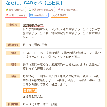
なたに。CADオペ【正社員】
職種未経験OK
交通費別途支給あり
土日祝日が休み
在宅・リモート
WEB登録OK
無期雇用派遣
愛知県長久手市
勤務地
長久手古戦場駅から---分／杁ケ池公園駅から---分／はなみず
き通駅から---分／愛・地球博記念公園駅から---分／芸大通駅
から---分
月～金（週休2日制）
曜日頻度
8：30～17：30（実働8時間）※勤務時間は就業先により異な
時間
る場合があります。◎フレックス勤務が可…
長期（期間を定めない雇用契約を当社と結びます）派遣先が
期間
変わっても雇用は継続！
月給25万6,000円～50万円＋地域／住宅手当＋残業代 ※残
時給
業代は全額支給します。 ※各種手当あり ※経験・年齢・能
力等を考慮して加給・優遇します。
交通費
交通費全額支給
ＣＡＤ（土木・建築・設備）
仕事内容