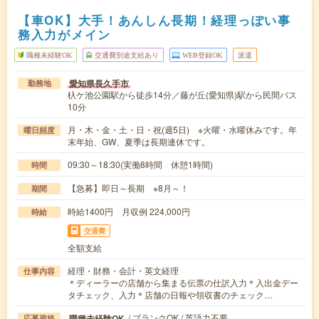
【車OK】大手！あんしん長期！経理っぽい事
務入力がメイン
職種未経験OK
交通費別途支給あり
WEB登録OK
派遣
愛知県長久手市
勤務地
杁ケ池公園駅から徒歩14分／藤が丘(愛知県)駅から民間バス
10分
月・木・金・土・日・祝(週5日) ※火曜・水曜休みです。年
曜日頻度
末年始、GW、夏季は長期連休です。
09:30～18:30(実働8時間 休憩1時間)
時間
【急募】即日～長期 ※8月～！
期間
時給1400円 月収例 224,000円
時給
交通費
全額支給
経理・財務・会計・英文経理
仕事内容
＊ディーラーの店舗から集まる伝票の仕訳入力＊入出金デー
タチェック、入力＊店舗の日報や領収書のチェック…
/ ブランクOK / 英語力不要
職種未経験OK
応募資格