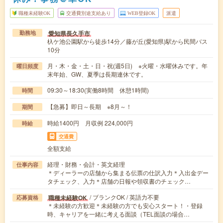
職種未経験OK
交通費別途支給あり
WEB登録OK
派遣
愛知県長久手市
勤務地
杁ケ池公園駅から徒歩14分／藤が丘(愛知県)駅から民間バス
10分
月・木・金・土・日・祝(週5日) ※火曜・水曜休みです。年
曜日頻度
末年始、GW、夏季は長期連休です。
09:30～18:30(実働8時間 休憩1時間)
時間
【急募】即日～長期 ※8月～！
期間
時給1400円 月収例 224,000円
時給
交通費
全額支給
経理・財務・会計・英文経理
仕事内容
＊ディーラーの店舗から集まる伝票の仕訳入力＊入出金デー
タチェック、入力＊店舗の日報や領収書のチェック…
/ ブランクOK / 英語力不要
職種未経験OK
応募資格
＊未経験の方歓迎＊未経験の方でも安心スタート！・登録
時、キャリアを一緒に考える面談（TEL面談の場合…