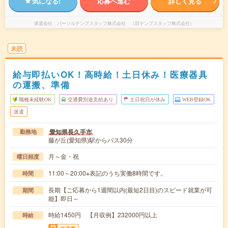
気になる!
応募へ進む
詳しく見る
派遣会社
パーソルテンプスタッフ株式会社 （旧テンプスタッフ株式会社）
未読
給与即払いOK！高時給！土日休み！医療器具
の運搬、準備
職種未経験OK
交通費別途支給あり
土日祝日が休み
WEB登録OK
派遣
愛知県長久手市
勤務地
藤が丘(愛知県)駅からバス30分
月～金・祝
曜日頻度
11:00～20:00※表記のうち実働8時間です。
時間
長期【ご応募から1週間以内(最短2日目)のスピード就業が可
期間
能】即日～
時給1450円 【月収例】232000円以上
時給