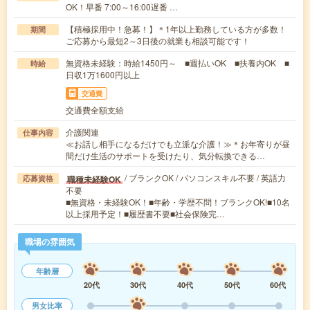
OK！早番 7:00～16:00遅番 …
【積極採用中！急募！】＊1年以上勤務している方が多数！
期間
ご応募から最短2～3日後の就業も相談可能です！
無資格未経験：時給1450円～ ■週払いOK ■扶養内OK ■
時給
日収1万1600円以上
交通費
交通費全額支給
介護関連
仕事内容
≪お話し相手になるだけでも立派な介護！≫＊お年寄りが昼
間だけ生活のサポートを受けたり、気分転換できる…
/ ブランクOK / パソコンスキル不要 / 英語力
職種未経験OK
応募資格
不要
■無資格・未経験OK！■年齢・学歴不問！ブランクOK!■10名
以上採用予定！■履歴書不要■社会保険完…
職場の雰囲気
年齢層
20代
30代
40代
50代
60代
男女比率