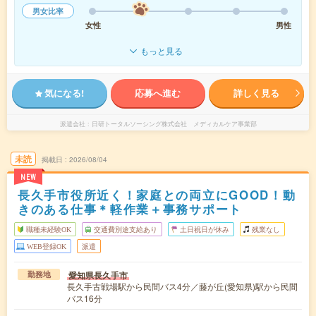
男女比率
女性
男性
もっと見る
気になる!
応募へ進む
詳しく見る
派遣会社
日研トータルソーシング株式会社 メディカルケア事業部
未読
掲載日
2026/08/04
NEW
長久手市役所近く！家庭との両立にGOOD！動
きのある仕事＊軽作業＋事務サポート
職種未経験OK
交通費別途支給あり
土日祝日が休み
残業なし
WEB登録OK
派遣
愛知県長久手市
勤務地
長久手古戦場駅から民間バス4分／藤が丘(愛知県)駅から民間
バス16分