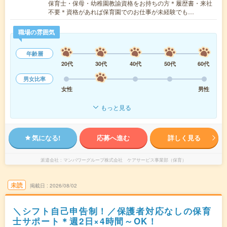
保育士・保母・幼稚園教諭資格をお持ちの方＊履歴書・来社
不要＊資格があれば保育園でのお仕事が未経験でも…
職場の雰囲気
年齢層
20代
30代
40代
50代
60代
男女比率
女性
男性
もっと見る
気になる!
応募へ進む
詳しく見る
派遣会社
マンパワーグループ株式会社 ケアサービス事業部（保育）
未読
掲載日
2026/08/02
＼シフト自己申告制！／保護者対応なしの保育
士サポート＊週2日×4時間～OK！