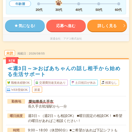
年齢層
20代
30代
40代
50代
60代
気になる!
応募へ進む
詳しく見る
派遣会社
アデコ株式会社
未読
掲載日
2026/08/05
NEW
≪週3日～≫おばあちゃんの話し相手から始め
る生活サポート
職種未経験OK
交通費別途支給あり
土日祝日が休み
残業なし
WEB登録OK
派遣
愛知県長久手市
勤務地
長久手古戦場駅から---分
週3日～（週2日～も相談OK） ■曜日固定の相談OK！ ■希望
曜日頻度
の曜日があればご相談ください！
9:00～18:00（休憩60分）■ご希望があれば下記シフトも
時間