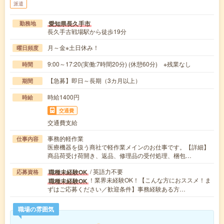
派遣
愛知県長久手市
勤務地
長久手古戦場駅から徒歩19分
月～金※土日休み！
曜日頻度
9:00～17:20(実働:7時間20分) (休憩60分) ※残業なし
時間
【急募】即日～長期（3カ月以上）
期間
時給1400円
時給
交通費
交通費支給
事務的軽作業
仕事内容
医療機器を扱う商社で軽作業メインのお仕事です。【詳細】
商品荷受け荷開き、返品、修理品の受付処理、梱包…
/ 英語力不要
職種未経験OK
応募資格
！業界未経験OK！【こんな方におススメ！ま
職種未経験OK
ずはご応募ください／歓迎条件】事務経験ある方…
職場の雰囲気