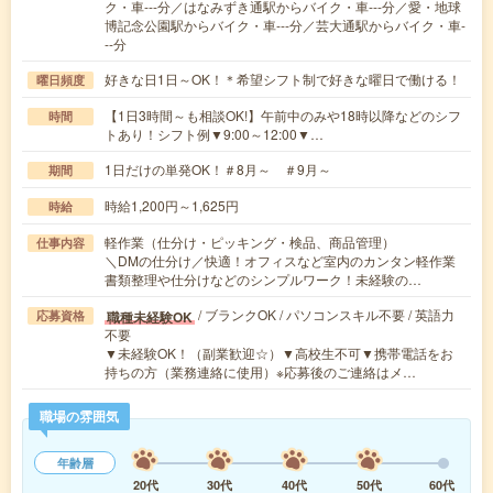
ク・車---分／はなみずき通駅からバイク・車---分／愛・地球
博記念公園駅からバイク・車---分／芸大通駅からバイク・車-
--分
好きな日1日～OK！＊希望シフト制で好きな曜日で働ける！
曜日頻度
【1日3時間～も相談OK!】午前中のみや18時以降などのシフ
時間
トあり！シフト例▼9:00～12:00▼…
1日だけの単発OK！＃8月～ ＃9月～
期間
時給1,200円～1,625円
時給
軽作業（仕分け・ピッキング・検品、商品管理）
仕事内容
＼DMの仕分け／快適！オフィスなど室内のカンタン軽作業
書類整理や仕分けなどのシンプルワーク！未経験の…
/ ブランクOK / パソコンスキル不要 / 英語力
職種未経験OK
応募資格
不要
▼未経験OK！（副業歓迎☆）▼高校生不可▼携帯電話をお
持ちの方（業務連絡に使用）※応募後のご連絡はメ…
職場の雰囲気
年齢層
20代
30代
40代
50代
60代