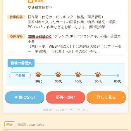
交通費
交通費支給有り
軽作業（仕分け・ピッキング・検品、商品管理）
仕事内容
医療材料の入ったカートの回収作業、物品の補充・運搬、
PCでの入力作業などをお願いします。(派遣)始業…
/ ブランクOK / パソコンスキル不要 / 英語力
職種未経験OK
応募資格
不要
【来社不要、WEB登録OK！】〇未経験大歓迎！〇フリータ
ー、主婦(夫) 大歓迎！ ※お仕事の掛け持ち…
職場の雰囲気
年齢層
20代
30代
40代
50代
60代
気になる!
応募へ進む
詳しく見る
派遣会社
株式会社テクノ・サービス
未読
掲載日
2026/08/03