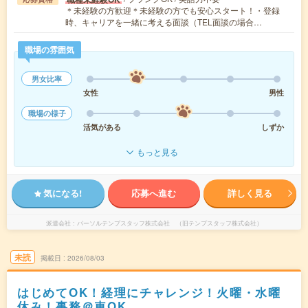
＊未経験の方歓迎＊未経験の方でも安心スタート！・登録
時、キャリアを一緒に考える面談（TEL面談の場合…
職場の雰囲気
男女比率
女性
男性
職場の様子
活気がある
しずか
もっと見る
気になる!
応募へ進む
詳しく見る
派遣会社
パーソルテンプスタッフ株式会社 （旧テンプスタッフ株式会社）
未読
掲載日
2026/08/03
はじめてOK！経理にチャレンジ！火曜・水曜
休み！事務＠車OK