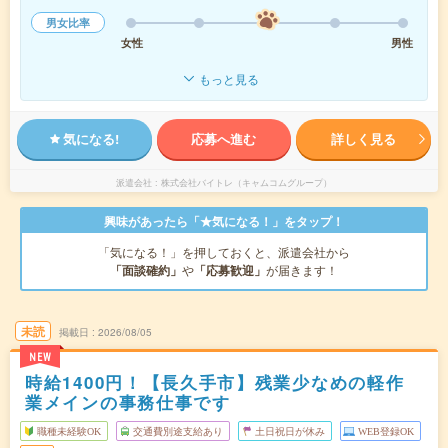
男女比率
女性
男性
もっと見る
気になる!
応募へ進む
詳しく見る
派遣会社
株式会社バイトレ（キャムコムグループ）
興味があったら「★気になる！」をタップ！
「気になる！」を押しておくと、派遣会社から
「面談確約」
や
「応募歓迎」
が届きます！
未読
掲載日
2026/08/05
NEW
時給1400円！【長久手市】残業少なめの軽作
業メインの事務仕事です
職種未経験OK
交通費別途支給あり
土日祝日が休み
WEB登録OK