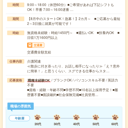
9:00～18:00（休憩60分）■ご希望があれば下記シフトも
時間
OK！早番 7:00～16:00遅番 …
【8月中のスタートOK！急募！】2カ月～ ■ご応募から最短
期間
2～3日後に就業が可能です！
無資格未経験：時給1450円～ ■週払いOK ■扶養内OK ■
時給
日収1万1600円以上
交通費
交通費全額支給
介護関連
仕事内容
≪散歩に付き添ったり、お話し相手になったり≫「え？意外
に簡単！」と思うくらい、スグできる仕事からスタ…
/ ブランクOK / パソコンスキル不要 / 英語力
職種未経験OK
応募資格
不要
■資格・経験・年齢不問■学歴不問■10名以上採用予定！■履
歴書不要■面談確約■社会保険完備■社員登用…
職場の雰囲気
年齢層
20代
30代
40代
50代
60代