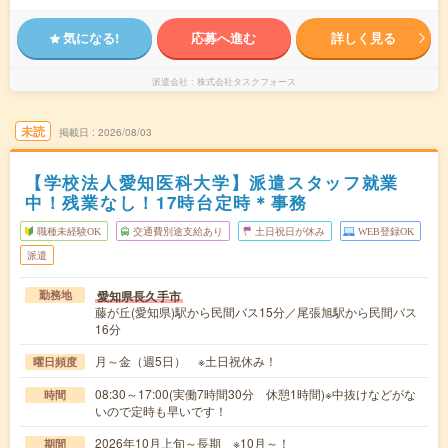
気になる!
応募へ進む
詳しく見る
派遣会社
株式会社タスクフォース
未読
掲載日
2026/08/03
【学校法人愛知医科大学】派遣スタッフ就業
中！残業なし！17時台定時＊事務
職種未経験OK
交通費別途支給あり
土日祝日が休み
WEB登録OK
派遣
愛知県長久手市
勤務地
藤が丘(愛知県)駅から民間バス15分／尾張旭駅から民間バス
16分
月～金（週5日） ※土日祝休み！
曜日頻度
08:30～17:00(実働7時間30分 休憩1時間)※中抜けなどがな
時間
いので定時も早いです！
2026年10月上旬～長期 ※10月～！
期間