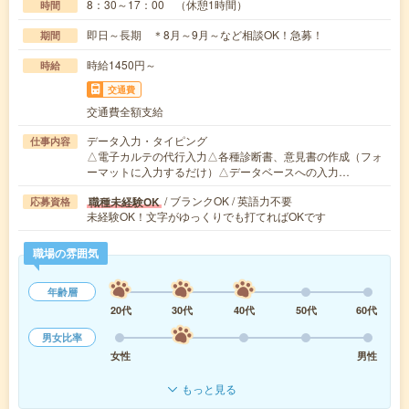
8：30～17：00 （休憩1時間）
時間
即日～長期 ＊8月～9月～など相談OK！急募！
期間
時給1450円～
時給
交通費
交通費全額支給
データ入力・タイピング
仕事内容
△電子カルテの代行入力△各種診断書、意見書の作成（フォ
ーマットに入力するだけ）△データベースへの入力…
/ ブランクOK / 英語力不要
職種未経験OK
応募資格
未経験OK！文字がゆっくりでも打てればOKです
職場の雰囲気
年齢層
20代
30代
40代
50代
60代
男女比率
女性
男性
もっと見る