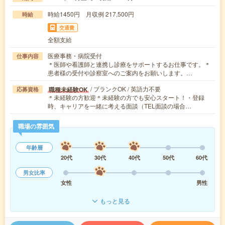
時給1450円 月収例 217,500円
時給
交通費
全額支給
医療事務・病院受付
仕事内容
＊医師や看護師と連携し診療をサポートするお仕事です。＊
患者様の受付や診察室へのご案内をお願いします。…
/ ブランクOK / 英語力不要
職種未経験OK
応募資格
＊未経験の方歓迎＊未経験の方でも安心スタート！・登録
時、キャリアを一緒に考える面談（TEL面談の場合…
職場の雰囲気
年齢層
20代
30代
40代
50代
60代
男女比率
女性
男性
もっと見る