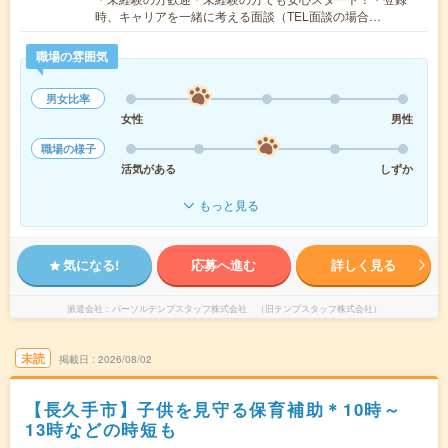
時、キャリアを一緒に考える面談（TEL面談の場合…
職場の雰囲気
男女比率
女性
男性
職場の様子
活気がある
しずか
もっと見る
気になる!
応募へ進む
詳しく見る
派遣会社
パーソルテンプスタッフ株式会社 （旧テンプスタッフ株式会社）
未読
掲載日
2026/08/02
【長久手市】子供を見守る保育補助＊10時～
13時などの時短も