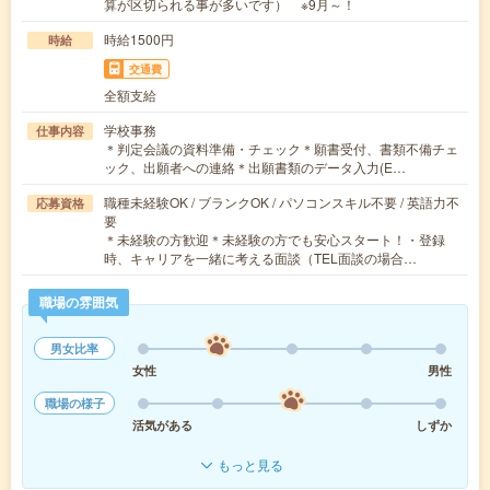
算が区切られる事が多いです） ※9月～！
時給1500円
時給
交通費
全額支給
学校事務
仕事内容
＊判定会議の資料準備・チェック＊願書受付、書類不備チェ
ック、出願者への連絡＊出願書類のデータ入力(E…
職種未経験OK / ブランクOK / パソコンスキル不要 / 英語力不
応募資格
要
＊未経験の方歓迎＊未経験の方でも安心スタート！・登録
時、キャリアを一緒に考える面談（TEL面談の場合…
職場の雰囲気
男女比率
女性
男性
職場の様子
活気がある
しずか
もっと見る