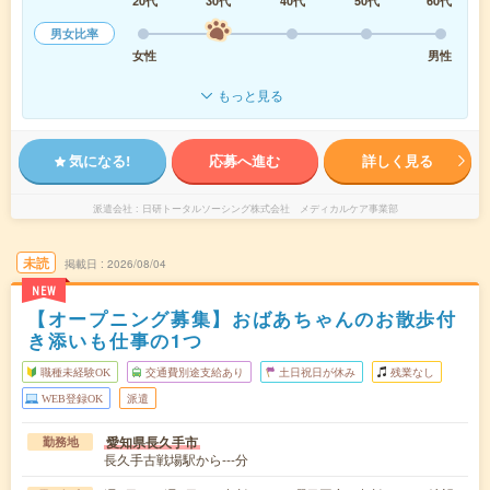
20代
30代
40代
50代
60代
男女比率
女性
男性
もっと見る
気になる!
応募へ進む
詳しく見る
派遣会社
日研トータルソーシング株式会社 メディカルケア事業部
未読
掲載日
2026/08/04
NEW
【オープニング募集】おばあちゃんのお散歩付
き添いも仕事の1つ
職種未経験OK
交通費別途支給あり
土日祝日が休み
残業なし
WEB登録OK
派遣
愛知県長久手市
勤務地
長久手古戦場駅から---分