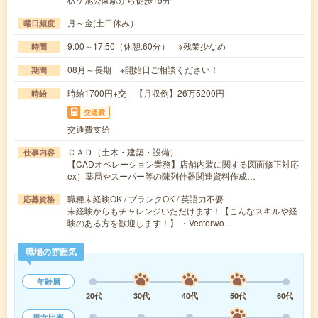
月～金(土日休み）
曜日頻度
9:00～17:50（休憩:60分） ※残業少なめ
時間
08月～長期 ※開始日ご相談ください！
期間
時給1700円+交 【月収例】26万5200円
時給
交通費
交通費支給
ＣＡＤ（土木・建築・設備）
仕事内容
【CADオペレーション業務】店舗内装に関する図面修正対応
ex）薬局やスーパー等の陳列什器関連資料作成…
職種未経験OK / ブランクOK / 英語力不要
応募資格
未経験からもチャレンジいただけます！【こんなスキルや経
験のある方を歓迎します！】 ・Vectorwo…
職場の雰囲気
年齢層
20代
30代
40代
50代
60代
男女比率