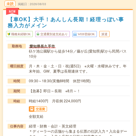
未読
掲載日
2026/08/03
NEW
【車OK】大手！あんしん長期！経理っぽい事
務入力がメイン
職種未経験OK
交通費別途支給あり
WEB登録OK
派遣
愛知県長久手市
勤務地
杁ケ池公園駅から徒歩14分／藤が丘(愛知県)駅から民間バス
10分
月・木・金・土・日・祝(週5日) ※火曜・水曜休みです。年
曜日頻度
末年始、GW、夏季は長期連休です。
09:30～18:30(実働8時間 休憩1時間)
時間
【急募】即日～長期 ※8月～！
期間
時給1400円 月収例 224,000円
時給
交通費
全額支給
経理・財務・会計・英文経理
仕事内容
＊ディーラーの店舗から集まる伝票の仕訳入力＊入出金デー