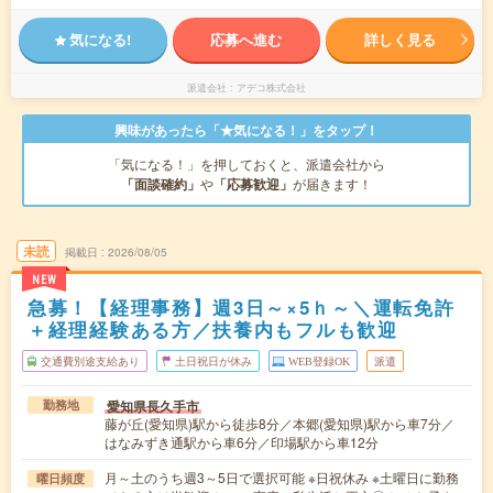
気になる!
応募へ進む
詳しく見る
派遣会社
アデコ株式会社
興味があったら「★気になる！」をタップ！
「気になる！」を押しておくと、派遣会社から
「面談確約」
や
「応募歓迎」
が届きます！
未読
掲載日
2026/08/05
NEW
急募！【経理事務】週3日～×5ｈ～＼運転免許
＋経理経験ある方／扶養内もフルも歓迎
交通費別途支給あり
土日祝日が休み
WEB登録OK
派遣
愛知県長久手市
勤務地
藤が丘(愛知県)駅から徒歩8分／本郷(愛知県)駅から車7分／
はなみずき通駅から車6分／印場駅から車12分
月～土のうち週3～5日で選択可能 ※日祝休み ※土曜日に勤務
曜日頻度