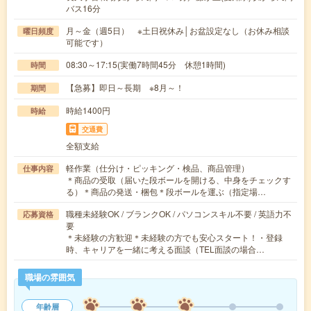
バス16分
月～金（週5日） ※土日祝休み│お盆設定なし（お休み相談
曜日頻度
可能です）
08:30～17:15(実働7時間45分 休憩1時間)
時間
【急募】即日～長期 ※8月～！
期間
時給1400円
時給
交通費
全額支給
軽作業（仕分け・ピッキング・検品、商品管理）
仕事内容
＊商品の受取（届いた段ボールを開ける、中身をチェックす
る）＊商品の発送・梱包＊段ボールを運ぶ（指定場…
職種未経験OK / ブランクOK / パソコンスキル不要 / 英語力不
応募資格
要
＊未経験の方歓迎＊未経験の方でも安心スタート！・登録
時、キャリアを一緒に考える面談（TEL面談の場合…
職場の雰囲気
年齢層