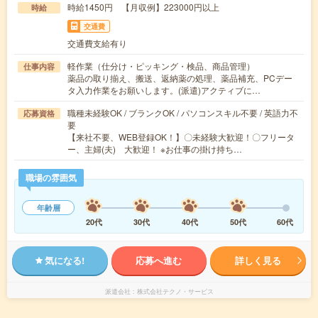
時給1450円 【月収例】223000円以上
時給
交通費
交通費支給有り
軽作業（仕分け・ピッキング・検品、商品管理）
仕事内容
薬品の取り揃え、搬送、返納薬の処理、薬品補充、PCデー
タ入力作業をお願いします。(派遣)アクティブに…
職種未経験OK / ブランクOK / パソコンスキル不要 / 英語力不
応募資格
要
【来社不要、WEB登録OK！】〇未経験大歓迎！〇フリータ
ー、主婦(夫) 大歓迎！ ※お仕事の掛け持ち…
職場の雰囲気
年齢層
20代
30代
40代
50代
60代
気になる!
応募へ進む
詳しく見る
派遣会社
株式会社テクノ・サービス