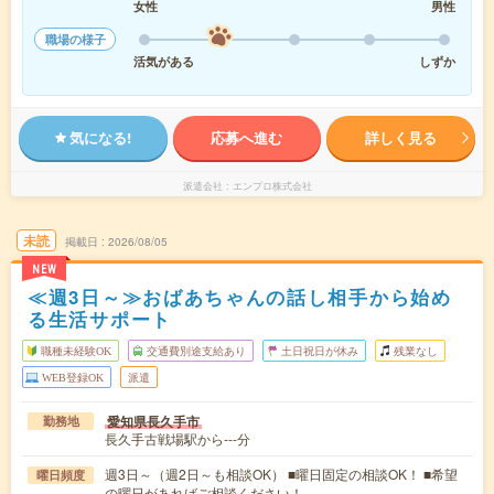
女性
男性
職場の様子
活気がある
しずか
気になる!
応募へ進む
詳しく見る
派遣会社
エンプロ株式会社
未読
掲載日
2026/08/05
NEW
≪週3日～≫おばあちゃんの話し相手から始め
る生活サポート
職種未経験OK
交通費別途支給あり
土日祝日が休み
残業なし
WEB登録OK
派遣
愛知県長久手市
勤務地
長久手古戦場駅から---分
週3日～（週2日～も相談OK） ■曜日固定の相談OK！ ■希望
曜日頻度
の曜日があればご相談ください！