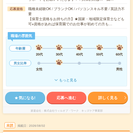
職種未経験OK / ブランクOK / パソコンスキル不要 / 英語力不
応募資格
要
【保育士資格をお持ちの方】★国家・地域限定保育士なども
可※資格があれば保育園でのお仕事が初めての方も…
職場の雰囲気
年齢層
20代
30代
40代
50代
60代
男女比率
女性
男性
もっと見る
気になる!
応募へ進む
詳しく見る
派遣会社
株式会社ウィルオブ・ワーク キッズケア事業部
未読
掲載日
2026/08/02