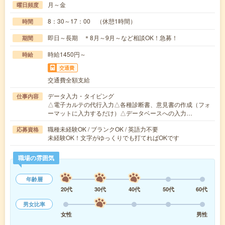
月～金
曜日頻度
8：30～17：00 （休憩1時間）
時間
即日～長期 ＊8月～9月～など相談OK！急募！
期間
時給1450円～
時給
交通費
交通費全額支給
データ入力・タイピング
仕事内容
△電子カルテの代行入力△各種診断書、意見書の作成（フォ
ーマットに入力するだけ）△データベースへの入力…
職種未経験OK / ブランクOK / 英語力不要
応募資格
未経験OK！文字がゆっくりでも打てればOKです
職場の雰囲気
年齢層
20代
30代
40代
50代
60代
男女比率
女性
男性