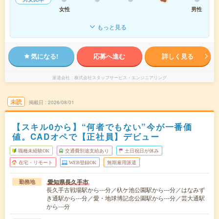
女性
男性
もっと見る
気になる!
応募へ進む
詳しく見る
派遣会社
株式会社スタッフサービス・エンジニアリング
未読
掲載日
2026/08/01
【スキル0から】“何者でもない”今が一番価
値。CADオペで【正社員】デビュー
職種未経験OK
交通費別途支給あり
土日祝日が休み
在宅・リモート
WEB登録OK
無期雇用派遣
愛知県長久手市
勤務地
長久手古戦場駅から---分／杁ケ池公園駅から---分／はなみず
き通駅から---分／愛・地球博記念公園駅から---分／芸大通駅
から---分