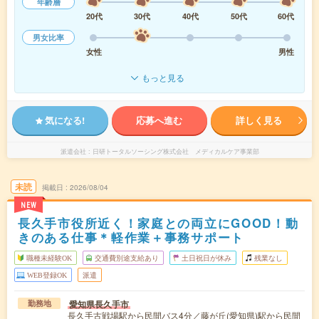
年齢層
20代
30代
40代
50代
60代
男女比率
女性
男性
もっと見る
気になる!
応募へ進む
詳しく見る
派遣会社
日研トータルソーシング株式会社 メディカルケア事業部
未読
掲載日
2026/08/04
NEW
長久手市役所近く！家庭との両立にGOOD！動
きのある仕事＊軽作業＋事務サポート
職種未経験OK
交通費別途支給あり
土日祝日が休み
残業なし
WEB登録OK
派遣
愛知県長久手市
勤務地
長久手古戦場駅から民間バス4分／藤が丘(愛知県)駅から民間