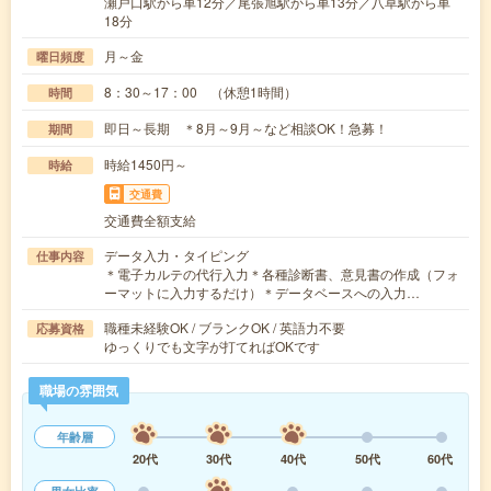
瀬戸口駅から車12分／尾張旭駅から車13分／八草駅から車
18分
月～金
曜日頻度
8：30～17：00 （休憩1時間）
時間
即日～長期 ＊8月～9月～など相談OK！急募！
期間
時給1450円～
時給
交通費
交通費全額支給
データ入力・タイピング
仕事内容
＊電子カルテの代行入力＊各種診断書、意見書の作成（フォ
ーマットに入力するだけ）＊データベースへの入力…
職種未経験OK / ブランクOK / 英語力不要
応募資格
ゆっくりでも文字が打てればOKです
職場の雰囲気
年齢層
20代
30代
40代
50代
60代