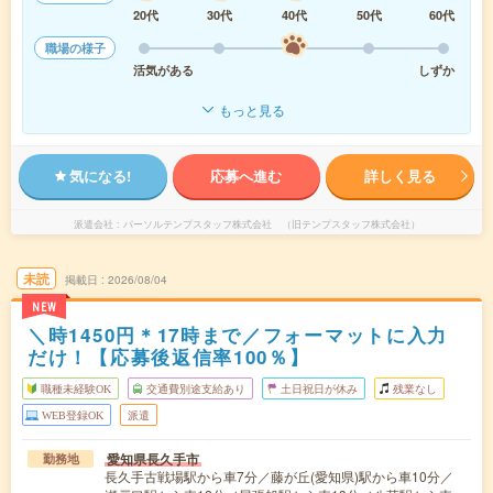
20代
30代
40代
50代
60代
職場の様子
活気がある
しずか
もっと見る
気になる!
応募へ進む
詳しく見る
派遣会社
パーソルテンプスタッフ株式会社 （旧テンプスタッフ株式会社）
未読
掲載日
2026/08/04
NEW
＼時1450円＊17時まで／フォーマットに入力
だけ！【応募後返信率100％】
職種未経験OK
交通費別途支給あり
土日祝日が休み
残業なし
WEB登録OK
派遣
愛知県長久手市
勤務地
長久手古戦場駅から車7分／藤が丘(愛知県)駅から車10分／