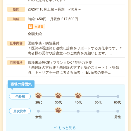
2026年10月上旬～長期 ※10月～！
期間
時給1450円 月収例 217,500円
時給
交通費
全額支給
医療事務・病院受付
仕事内容
＊医師や看護師と連携し診療をサポートするお仕事です。＊
患者様の受付や診察室へのご案内をお願いします。…
職種未経験OK / ブランクOK / 英語力不要
応募資格
＊未経験の方歓迎＊未経験の方でも安心スタート！・登録
時、キャリアを一緒に考える面談（TEL面談の場合…
職場の雰囲気
年齢層
20代
30代
40代
50代
60代
男女比率
女性
男性
もっと見る