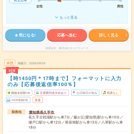
男女比率
女性
男性
もっと見る
気になる!
応募へ進む
詳しく見る
派遣会社
株式会社タスクフォース
未読
掲載日
2026/08/03
NEW
【時1450円＊17時まで】フォーマットに入力
のみ【応募後返信率100％】
職種未経験OK
交通費別途支給あり
土日祝日が休み
残業なし
WEB登録OK
派遣
愛知県長久手市
勤務地
長久手古戦場駅から車7分／藤が丘(愛知県)駅から車10分／
瀬戸口駅から車12分／尾張旭駅から車13分／八草駅から車
18分