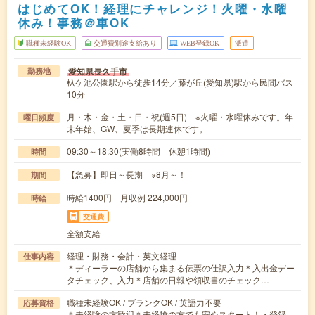
はじめてOK！経理にチャレンジ！火曜・水曜
休み！事務＠車OK
職種未経験OK
交通費別途支給あり
WEB登録OK
派遣
愛知県長久手市
勤務地
杁ケ池公園駅から徒歩14分／藤が丘(愛知県)駅から民間バス
10分
月・木・金・土・日・祝(週5日) ※火曜・水曜休みです。年
曜日頻度
末年始、GW、夏季は長期連休です。
09:30～18:30(実働8時間 休憩1時間)
時間
【急募】即日～長期 ※8月～！
期間
時給1400円 月収例 224,000円
時給
交通費
全額支給
経理・財務・会計・英文経理
仕事内容
＊ディーラーの店舗から集まる伝票の仕訳入力＊入出金デー
タチェック、入力＊店舗の日報や領収書のチェック…
職種未経験OK / ブランクOK / 英語力不要
応募資格
＊未経験の方歓迎＊未経験の方でも安心スタート！・登録