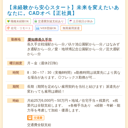
【未経験から安心スタート】未来を変えたいあ
なたに。CADオペ【正社員】
職種未経験OK
交通費別途支給あり
土日祝日が休み
在宅・リモート
WEB登録OK
無期雇用派遣
愛知県長久手市
勤務地
長久手古戦場駅から---分／杁ケ池公園駅から---分／はなみず
き通駅から---分／愛・地球博記念公園駅から---分／芸大通駅
から---分
月～金（週休2日制）
曜日頻度
8：30～17：30（実働8時間）※勤務時間は就業先により異な
時間
る場合があります。◎フレックス勤務が可…
長期（期間を定めない雇用契約を当社と結びます）派遣先が
期間
変わっても雇用は継続！
月給25万6,000円～50万円＋地域／住宅手当＋残業代 ※残
時給
業代は全額支給します。 ※各種手当あり ※経験・年齢・能
力等を考慮して加給・優遇します。
交通費
交通費全額支給