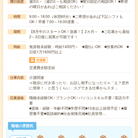
週3日～（週2日～も相談OK） ■曜日固定の相談OK！ ■希望
曜日頻度
の曜日があればご相談ください！
9:00～18:00（休憩60分）■ご希望があれば下記シフトも
時間
OK！早番 7:00～16:00遅番 …
【8月中のスタートOK！急募！】2カ月～ ■ご応募から最短
期間
2～3日後に就業が可能です！
無資格未経験：時給1450円～ ■週払いOK ■扶養内OK ■
時給
日収1万1600円以上
交通費
交通費全額支給
介護関連
仕事内容
≪散歩に付き添ったり、お話し相手になったり≫「え？意外
に簡単！」と思うくらい、スグできる仕事からスタ…
職種未経験OK / ブランクOK / パソコンスキル不要 / 英語力不
応募資格
要
■資格・経験・年齢不問■学歴不問■10名以上採用予定！■履
歴書不要■面談確約■社会保険完備■社員登用…
職場の雰囲気