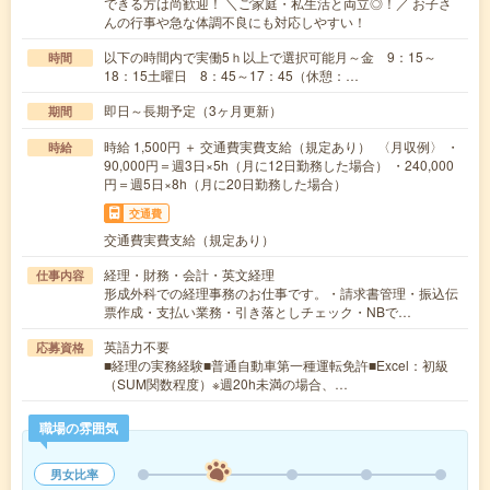
できる方は尚歓迎！ ＼ご家庭・私生活と両立◎！／ お子さ
んの行事や急な体調不良にも対応しやすい！
以下の時間内で実働5ｈ以上で選択可能月～金 9：15～
時間
18：15土曜日 8：45～17：45（休憩：…
即日～長期予定（3ヶ月更新）
期間
時給 1,500円 ＋ 交通費実費支給（規定あり） 〈月収例〉 ・
時給
90,000円＝週3日×5h（月に12日勤務した場合） ・240,000
円＝週5日×8h（月に20日勤務した場合）
交通費
交通費実費支給（規定あり）
経理・財務・会計・英文経理
仕事内容
形成外科での経理事務のお仕事です。・請求書管理・振込伝
票作成・支払い業務・引き落としチェック・NBで…
英語力不要
応募資格
■経理の実務経験■普通自動車第一種運転免許■Excel：初級
（SUM関数程度）※週20h未満の場合、…
職場の雰囲気
男女比率