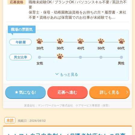
職種未経験OK / ブランクOK / パソコンスキル不要 / 英語力不
応募資格
要
保育士・保母・幼稚園教諭資格をお持ちの方＊履歴書・来社
不要＊資格があれば保育園でのお仕事が未経験でも…
職場の雰囲気
年齢層
20代
30代
40代
50代
60代
男女比率
女性
男性
もっと見る
気になる!
応募へ進む
詳しく見る
派遣会社
マンパワーグループ株式会社 ケアサービス事業部（保育）
未読
掲載日
2026/08/02