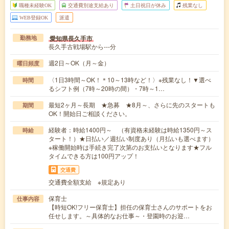
職種未経験OK
交通費別途支給あり
土日祝日が休み
残業なし
WEB登録OK
派遣
愛知県長久手市
勤務地
長久手古戦場駅から---分
週2日～OK（月～金）
曜日頻度
〈1日3時間～OK！＊10～13時など！〉※残業なし！▼選べ
時間
るシフト例（7時～20時の間）・7時～1…
最短2ヶ月～長期 ★急募 ★8月～、さらに先のスタートも
期間
OK！開始日ご相談ください。
経験者：時給1400円～ （有資格未経験は時給1350円～ス
時給
タート！）★日払い／週払い制度あり（月払いも選べます）
※稼働開始時は手続き完了次第のお支払いとなります★フル
タイムできる方は100円アップ！
交通費
交通費全額支給 ※規定あり
保育士
仕事内容
【時短OK!フリー保育士】担任の保育士さんのサポートをお
任せします。～具体的なお仕事～・登園時のお迎…