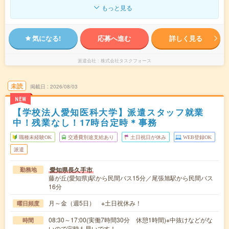
もっと見る
気になる!
応募へ進む
詳しく見る
派遣会社
株式会社タスクフォース
未読
掲載日
2026/08/03
NEW
【学校法人愛知医科大学】派遣スタッフ就業
中！残業なし！17時台定時＊事務
職種未経験OK
交通費別途支給あり
土日祝日が休み
WEB登録OK
派遣
愛知県長久手市
勤務地
藤が丘(愛知県)駅から民間バス15分／尾張旭駅から民間バス
16分
月～金（週5日） ※土日祝休み！
曜日頻度
08:30～17:00(実働7時間30分 休憩1時間)※中抜けなどがな
時間
いので定時も早いです！