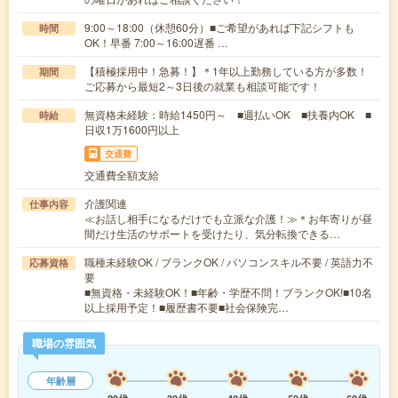
9:00～18:00（休憩60分）■ご希望があれば下記シフトも
時間
OK！早番 7:00～16:00遅番 …
【積極採用中！急募！】＊1年以上勤務している方が多数！
期間
ご応募から最短2～3日後の就業も相談可能です！
無資格未経験：時給1450円～ ■週払いOK ■扶養内OK ■
時給
日収1万1600円以上
交通費
交通費全額支給
介護関連
仕事内容
≪お話し相手になるだけでも立派な介護！≫＊お年寄りが昼
間だけ生活のサポートを受けたり、気分転換できる…
職種未経験OK / ブランクOK / パソコンスキル不要 / 英語力不
応募資格
要
■無資格・未経験OK！■年齢・学歴不問！ブランクOK!■10名
以上採用予定！■履歴書不要■社会保険完…
職場の雰囲気
年齢層