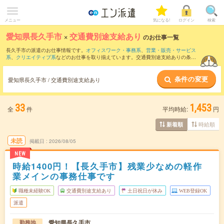
メニュー
気になる!
ログイン
検索
愛知県長久手市
×
交通費別途支給あり
のお仕事一覧
長久手市の派遣のお仕事情報です。
オフィスワーク・事務系
、
営業・販売・サービス
系
、
クリエイティブ系
などのお仕事を取り揃えています。交通費別途支給ありの条件
の他に、
職種未経験OK
、
友だちと一緒の応募OK
、
10名以上の大量募集
などのこだわ
り条件も取り揃えています。
条件の変更
愛知県長久手市 / 交通費別途支給あり
33
1,453
全
件
平均時給:
円
時給順
新着順
未読
掲載日
2026/08/05
NEW
時給1400円！【長久手市】残業少なめの軽作
業メインの事務仕事です
職種未経験OK
交通費別途支給あり
土日祝日が休み
WEB登録OK
派遣
愛知県長久手市
勤務地