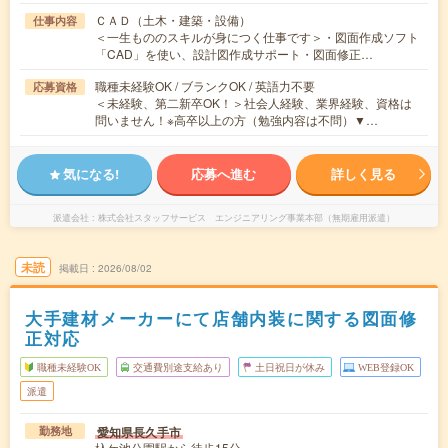
ＣＡＤ（土木・建築・設備）
仕事内容
＜一生もののスキルが身につく仕事です＞・図面作成ソフト
「CAD」を使い、設計図作成サポート・図面修正…
職種未経験OK / ブランクOK / 英語力不要
応募資格
＜未経験、第二新卒OK！＞社会人経験、業界経験、資格は
問いません！※高卒以上の方（勉強内容は不問）▼…
気になる!
応募へ進む
詳しく見る
派遣会社
株式会社スタッフサービス エンジニアリング事業本部（無期雇用派遣）
未読
掲載日
2026/08/02
大手建材メーカーにて店舗内装に関する図面修
正対応
職種未経験OK
交通費別途支給あり
土日祝日が休み
WEB登録OK
派遣
愛知県長久手市
勤務地
杁ケ池公園駅から徒歩15分