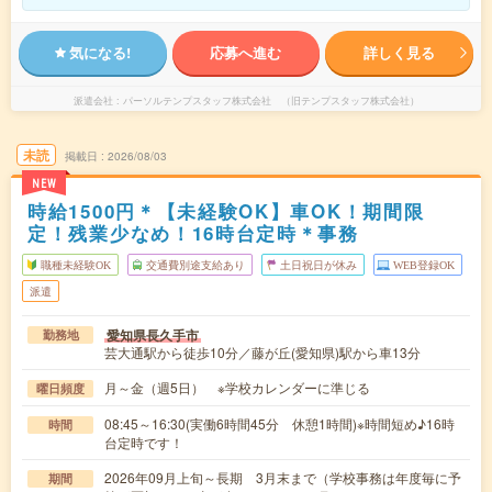
気になる!
応募へ進む
詳しく見る
派遣会社
パーソルテンプスタッフ株式会社 （旧テンプスタッフ株式会社）
未読
掲載日
2026/08/03
NEW
時給1500円＊【未経験OK】車OK！期間限
定！残業少なめ！16時台定時＊事務
職種未経験OK
交通費別途支給あり
土日祝日が休み
WEB登録OK
派遣
愛知県長久手市
勤務地
芸大通駅から徒歩10分／藤が丘(愛知県)駅から車13分
月～金（週5日） ※学校カレンダーに準じる
曜日頻度
08:45～16:30(実働6時間45分 休憩1時間)※時間短め♪16時
時間
台定時です！
2026年09月上旬～長期 3月末まで（学校事務は年度毎に予
期間