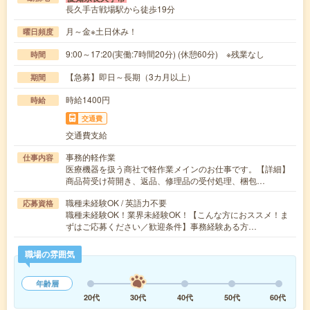
長久手古戦場駅から徒歩19分
月～金※土日休み！
曜日頻度
9:00～17:20(実働:7時間20分) (休憩60分) ※残業なし
時間
【急募】即日～長期（3カ月以上）
期間
時給1400円
時給
交通費
交通費支給
事務的軽作業
仕事内容
医療機器を扱う商社で軽作業メインのお仕事です。【詳細】
商品荷受け荷開き、返品、修理品の受付処理、梱包…
職種未経験OK / 英語力不要
応募資格
職種未経験OK！業界未経験OK！【こんな方におススメ！ま
ずはご応募ください／歓迎条件】事務経験ある方…
職場の雰囲気
年齢層
20代
30代
40代
50代
60代