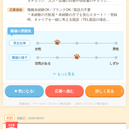
タチェック、入力＊店舗の日報や領収書のチェック…
職種未経験OK / ブランクOK / 英語力不要
応募資格
＊未経験の方歓迎＊未経験の方でも安心スタート！・登録
時、キャリアを一緒に考える面談（TEL面談の場合…
職場の雰囲気
男女比率
女性
男性
職場の様子
活気がある
しずか
もっと見る
気になる!
応募へ進む
詳しく見る
派遣会社
パーソルテンプスタッフ株式会社 （旧テンプスタッフ株式会社）
未読
掲載日
2026/08/03
NEW