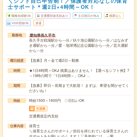
＼シフト自己申告制！／保護者対応なしの保育
士サポート＊週2日×4時間～OK！
職種未経験OK
交通費別途支給あり
土日祝日が休み
残業なし
WEB登録OK
派遣
愛知県長久手市
勤務地
長久手古戦場駅から---分／杁ケ池公園駅から---分／はなみず
き通駅から---分／愛・地球博記念公園駅から---分／芸大通駅
から---分
【急募】月～金で週2日～勤務
曜日頻度
★1日4時間～OK♪ 残業はありません！ 【選べるシフト例】7
時間
～19時の間で「1日4時間～」OK♪ …
【急募】即日～長期まで大歓迎！ まずは、希望を聞かせてく
期間
ださいね！
時給1500～1600円 ◇日払いOK
時給
交通費
交通費規定内支給
保育士
仕事内容
＼保育士さんのサポート／担任を持たれている保育士さんの
サポートをお願いいたします！▽具体的には…・園…