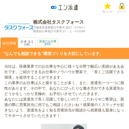
気になる!
ログイン
株式会社タスクフォース
労働者派遣事業許可番号:派27－010411
職業紹介事業許可番号:27－ユ－010246
クチコミ
派遣のお仕事
会社情報
27
件
1
件
”なんでも相談できる”環境づくりを大切にしています。
当社は、医療業界でのお仕事を中心に様々な分野で幅広い実績がある会
社です。ご紹介できるお仕事やノウハウが豊富で、「長くご活躍できる
環境」を提供することができます。
この業界のお仕事は人と接することが多く、また、派遣先一つ一つに個
性があります。その中で、あなたにぴったりな働き方ができる派遣先か
どうかをしっかり見極め、お手伝いさせていただきます。
あなたには派遣先で長く活躍して欲しいので、こだわりやご希望は、面
接の際に営業担当に何でもご相談くださいね！就業後のミスマッチが起
きないよう、派遣先をよく知る営業担当が面談から就業後も親身になっ
てサポートさせていただきます！