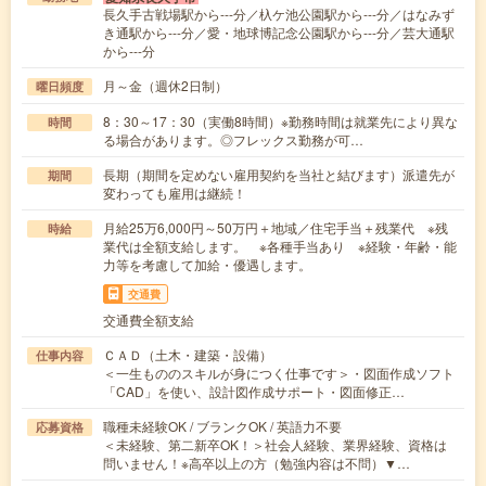
長久手古戦場駅から---分／杁ケ池公園駅から---分／はなみず
き通駅から---分／愛・地球博記念公園駅から---分／芸大通駅
から---分
月～金（週休2日制）
曜日頻度
8：30～17：30（実働8時間）※勤務時間は就業先により異な
時間
る場合があります。◎フレックス勤務が可…
長期（期間を定めない雇用契約を当社と結びます）派遣先が
期間
変わっても雇用は継続！
月給25万6,000円～50万円＋地域／住宅手当＋残業代 ※残
時給
業代は全額支給します。 ※各種手当あり ※経験・年齢・能
力等を考慮して加給・優遇します。
交通費
交通費全額支給
ＣＡＤ（土木・建築・設備）
仕事内容
＜一生もののスキルが身につく仕事です＞・図面作成ソフト
「CAD」を使い、設計図作成サポート・図面修正…
職種未経験OK / ブランクOK / 英語力不要
応募資格
＜未経験、第二新卒OK！＞社会人経験、業界経験、資格は
問いません！※高卒以上の方（勉強内容は不問）▼…