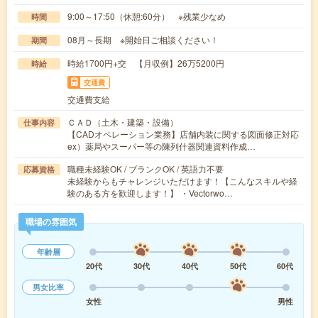
9:00～17:50（休憩:60分） ※残業少なめ
時間
08月～長期 ※開始日ご相談ください！
期間
時給1700円+交 【月収例】26万5200円
時給
交通費
交通費支給
ＣＡＤ（土木・建築・設備）
仕事内容
【CADオペレーション業務】店舗内装に関する図面修正対応
ex）薬局やスーパー等の陳列什器関連資料作成…
職種未経験OK / ブランクOK / 英語力不要
応募資格
未経験からもチャレンジいただけます！【こんなスキルや経
験のある方を歓迎します！】 ・Vectorwo…
職場の雰囲気
年齢層
20代
30代
40代
50代
60代
男女比率
女性
男性