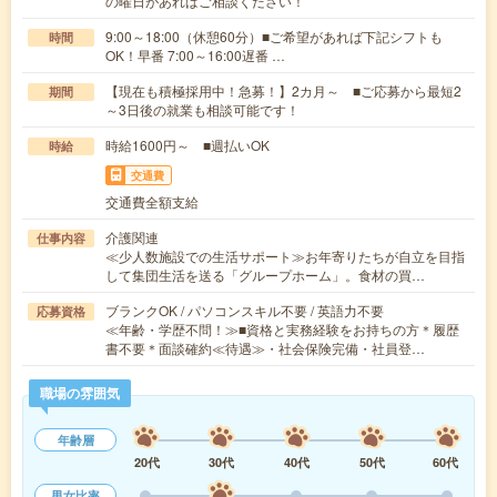
の曜日があればご相談ください！
9:00～18:00（休憩60分）■ご希望があれば下記シフトも
時間
OK！早番 7:00～16:00遅番 …
【現在も積極採用中！急募！】2カ月～ ■ご応募から最短2
期間
～3日後の就業も相談可能です！
時給1600円～ ■週払いOK
時給
交通費
交通費全額支給
介護関連
仕事内容
≪少人数施設での生活サポート≫お年寄りたちが自立を目指
して集団生活を送る「グループホーム」。食材の買…
ブランクOK / パソコンスキル不要 / 英語力不要
応募資格
≪年齢・学歴不問！≫■資格と実務経験をお持ちの方＊履歴
書不要＊面談確約≪待遇≫・社会保険完備・社員登…
職場の雰囲気
年齢層
20代
30代
40代
50代
60代
男女比率