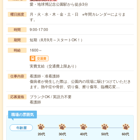
愛・地球博記念公園駅から徒歩3分
月・火・水・木・金・土・日 ※年間カレンダーによりま
曜日頻度
す。
9:00-17:00
時間
短期（8月9月～スタートOK！）
期間
1600～
時給
交通費
実費支給（交通費上限あり）
看護師・准看護師
仕事内容
傷病者が発生した際は、公園内の現場に駆けつけていただき
ます。熱中症や骨折、切り傷、擦り傷等、臨機応変…
ブランクOK / 英語力不要
応募資格
看護師
職場の雰囲気
年齢層
20代
30代
40代
50代
60代