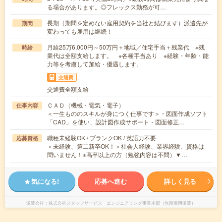
る場合があります。◎フレックス勤務が可…
長期（期間を定めない雇用契約を当社と結びます）派遣先が
期間
変わっても雇用は継続！
月給25万6,000円～50万円＋地域／住宅手当＋残業代 ※残
時給
業代は全額支給します。 ※各種手当あり ※経験・年齢・能
力等を考慮して加給・優遇します。
交通費
交通費全額支給
ＣＡＤ（機械・電気・電子）
仕事内容
＜一生もののスキルが身につく仕事です＞・図面作成ソフト
「CAD」を使い、設計図作成サポート・図面修正…
職種未経験OK / ブランクOK / 英語力不要
応募資格
＜未経験、第二新卒OK！＞社会人経験、業界経験、資格は
問いません！※高卒以上の方（勉強内容は不問）▼…
気になる!
応募へ進む
詳しく見る
派遣会社
株式会社スタッフサービス エンジニアリング事業本部（無期雇用派遣）