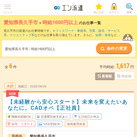
メニュー
気になる!
ログイン
検索
愛知県長久手市
×
時給1600円以上
のお仕事一覧
長久手市の派遣のお仕事情報です。
オフィスワーク・事務系
、
営業・販売・サービス
系
、
クリエイティブ系
などのお仕事を取り揃えています。さらに、
短期
・
単発
などの
期間や、
職種未経験OK
などのこだわり条件で絞り込んでいただけます。
条件の変更
愛知県長久手市 / 時給1600円以上
6
1,617
全
件
平均時給:
円
時給順
新着順
未読
掲載日
2026/08/09
NEW
【未経験から安心スタート】未来を変えたいあ
なたに。CADオペ【正社員】
職種未経験OK
交通費別途支給あり
土日祝日が休み
在宅・リモート
WEB登録OK
無期雇用派遣
愛知県長久手市
勤務地