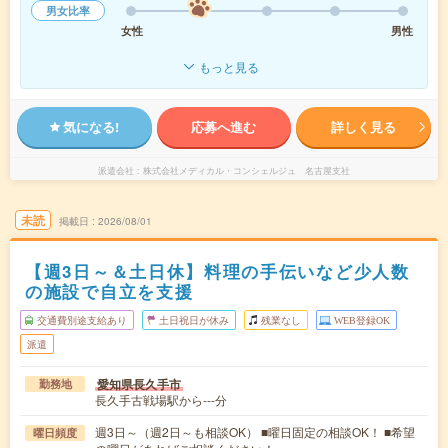
男女比率
女性
男性
もっと見る
気になる!
応募へ進む
詳しく見る
派遣会社
株式会社メディカル・コンシェルジュ 名古屋支社
未読
掲載日
2026/08/01
【週3日～＆土日休】料理の手伝いなど少人数
の施設で自立を支援
交通費別途支給あり
土日祝日が休み
残業なし
WEB登録OK
派遣
愛知県長久手市
勤務地
長久手古戦場駅から---分
週3日～（週2日～も相談OK） ■曜日固定の相談OK！ ■希望
曜日頻度