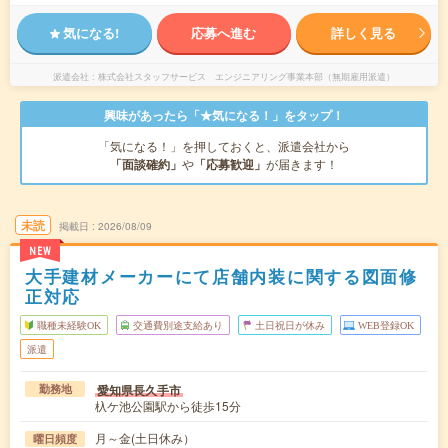
気になる!
応募へ進む
詳しく見る
派遣会社
株式会社スタッフサービス エンジニアリング事業本部（無期雇用派遣）
興味があったら「★気になる！」をタップ！
「気になる！」を押しておくと、派遣会社から
「面談確約」
や
「応募歓迎」
が届きます！
未読
掲載日
2026/08/09
NEW
大手建材メーカーにて店舗内装に関する図面修
正対応
職種未経験OK
交通費別途支給あり
土日祝日が休み
WEB登録OK
派遣
愛知県長久手市
勤務地
杁ケ池公園駅から徒歩15分
月～金(土日休み）
曜日頻度