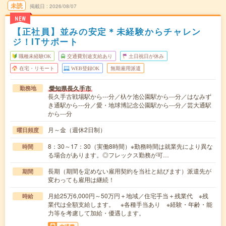
未読
掲載日
2026/08/07
NEW
【正社員】並みの安定＊未経験からチャレン
ジ！ITサポート
職種未経験OK
交通費別途支給あり
土日祝日が休み
在宅・リモート
WEB登録OK
無期雇用派遣
愛知県長久手市
勤務地
長久手古戦場駅から---分／杁ケ池公園駅から---分／はなみず
き通駅から---分／愛・地球博記念公園駅から---分／芸大通駅
から---分
月～金（週休2日制）
曜日頻度
8：30～17：30（実働8時間）※勤務時間は就業先により異な
時間
る場合があります。◎フレックス勤務が可…
長期（期間を定めない雇用契約を当社と結びます）派遣先が
期間
変わっても雇用は継続！
月給25万6,000円～50万円＋地域／住宅手当＋残業代 ※残
時給
業代は全額支給します。 ※各種手当あり ※経験・年齢・能
力等を考慮して加給・優遇します。