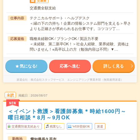
交通費
交通費全額支給
テクニカルサポート・ヘルプデスク
仕事内容
＜縁の下の力持ち！企業の情報システム部門を支える＞早さ
よりも正確さが求められるお仕事です。コツコツ丁…
職種未経験OK / ブランクOK / 英語力不要
応募資格
＜未経験、第二新卒OK！＞社会人経験、業界経験、資格は
問いません！※高卒以上の方（勉強内容は不問）▼…
気になる!
応募へ進む
詳しく見る
派遣会社
株式会社スタッフサービス エンジニアリング事業本部（無期雇用派遣）
未読
掲載日
2026/08/07
NEW
＜イベント救護＞看護師募集＊時給1600円～
曜日相談＊8月～9月OK
交通費別途支給あり
残業なし
WEB登録OK
派遣
愛知県長久手市
勤務地