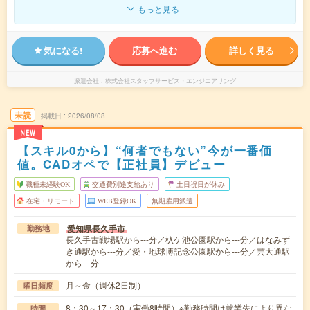
もっと見る
気になる!
応募へ進む
詳しく見る
派遣会社
株式会社スタッフサービス・エンジニアリング
未読
掲載日
2026/08/08
NEW
【スキル0から】“何者でもない”今が一番価
値。CADオペで【正社員】デビュー
職種未経験OK
交通費別途支給あり
土日祝日が休み
在宅・リモート
WEB登録OK
無期雇用派遣
愛知県長久手市
勤務地
長久手古戦場駅から---分／杁ケ池公園駅から---分／はなみず
き通駅から---分／愛・地球博記念公園駅から---分／芸大通駅
から---分
月～金（週休2日制）
曜日頻度
8：30～17：30（実働8時間）※勤務時間は就業先により異な
時間