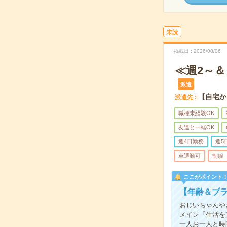
未読
掲載日
2026/08/06
≪週2～＆
派遣
【自宅か
派遣先
職種未経験OK
友達と一緒OK
週4日勤務
週5
車通勤可
制服
ここがポイント
【年齢＆ブ
おじいちゃんや
メイン「生活を
一人お一人と時