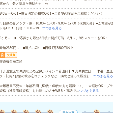
駅から---分／茶屋ケ坂駅から---分
週3日～OK！■曜日固定の相談OK！■ご希望の曜日をご相談ください！
＼日勤のみ／シフト例・10:00～15:00・9:00～17:00（休憩60分）■ご希
トもOK！（例）10:00～19…
つづきを見る
2ヶ月～ ■ご応募から最短3日後に開始可能 8月～、9月スタートもOK！
時給2350円～ ■週払いOK ■日収1万8800円以上
交通費
交通費全額支給
【介護施設で体調などの記録がメイン＊看護師】▼具体的には…○体温、血
ク・記録○お薬の飲み忘れチェックなど 病院と違って医療行…
つづきを見る
≪履歴書不要≫・年齢不問（50代・60代の方も活躍中！）・未経験OK・ブラ
資格（准看護師資格）をお持ちの方★WEB・電話で…
つづきを見る
男女比率