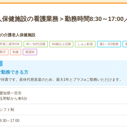
保健施設の看護業務＞勤務時間8:30～17:00／
の介護老人保健施設
卒第二新卒OK
40～50代活躍
60歳以上活躍
しゅふ歓迎
週2～3日勤務
勤可
制服
看護師
！
ご勤務できる方
円の好待遇です。産休代替派遣のため、最大1年とプラスαご勤務いただけます。
愛知県一宮市
玉野駅から車5分
シフト制
8:30～17:00