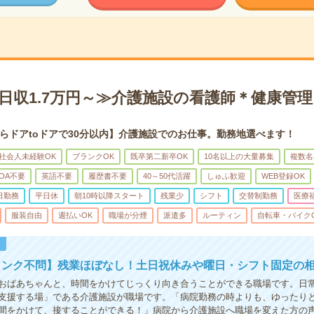
日収1.7万円～≫介護施設の看護師＊健康管
らドアtoドアで30分以内】介護施設でのお仕事。勤務地選べます！
社会人未経験OK
ブランクOK
既卒第二新卒OK
10名以上の大量募集
複数名
OA不要
英語不要
履歴書不要
40～50代活躍
しゅふ歓迎
WEB登録OK
日勤務
平日休
朝10時以降スタート
残業少
シフト
交替制勤務
医療
服装自由
週払いOK
職場が分煙
派遣多
ルーティン
自転車・バイク
！
ランク不問】残業ほぼなし！土日祝休みや曜日・シフト固定の相
おばあちゃんと、時間をかけてじっくり向き合うことができる職場です。日
支援する場」である介護施設が職場です。「病院勤務の時よりも、ゆったり
間をかけて、接することができる！」病院から介護施設へ職場を変えた方の