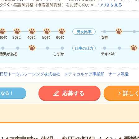
クOK・看護師資格（准看護師資格）をお持ちの方≪…
つづきを見る
男女比率
20代
30代
40代
50代
60代
女性
仕事の仕方
活気がある
しずか
テキパキ
日研トータルソーシング株式会社 メディカルケア事業部 ナース派遣
応募する
詳し
になる！