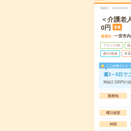
掲載日
2026/08/06
＜介護老人
0円
派遣
一宮市内
派遣先
ブランクOK
既
週5日勤務
車通
ここがポイント
週3～5日で
時給2,100
勤務地
曜日頻度
時間