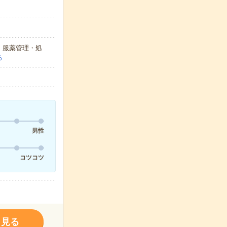
、服薬管理・処
る
男性
コツコツ
く見る