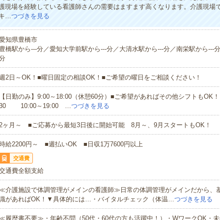
護現場を経験している看護師さんの需要はますます高くなります。介護現場
キ…
つづきを見る
愛知県豊橋市
豊橋駅から---分／愛知大学前駅から---分／大清水駅から---分／南栄駅から---分
分
週2日～OK！■曜日固定の相談OK！■ご希望の曜日をご相談ください！
【日勤のみ】9:00～18:00（休憩60分）■ご希望があればその他シフトもOK！（例
30 10:00～19:00 …
つづきを見る
2ヶ月～ ■ご応募から最短3日後に開始可能 8月～、9月スタートもOK！
時給2200円～ ■週払いOK ■日収1万7600円以上
交通費
交通費全額支給
≪介護施設で体調管理がメインの看護師≫日常の体調管理がメインだから、
識があればOK！▼具体的には…・バイタルチェック（体温…
つづきを見る
≪履歴書不要≫・年齢不問（50代・60代の方も活躍中！）・WワークOK・未