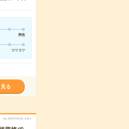
男性
コツコツ
く見る
No.NKNTNY08_KM-1