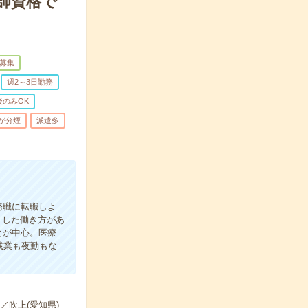
師資格で
募集
週2～3日勤務
後のみOK
が分煙
派遣多
務職に転職しよ
りした働き方があ
とが中心。医療
残業も夜勤もな
分／吹上(愛知県)