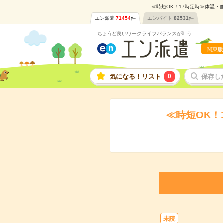
≪時短OK！17時定時≫体温・
エン派遣
71454
件
エンバイト
82531
件
ちょうど良いワークライフバランスが叶う
関東版
気になる！リスト
0
保存し
≪時短OK！
未読