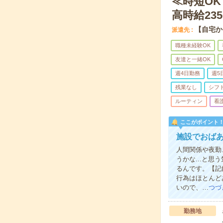
≪時短O
高時給23
【自宅か
派遣先
職種未経験OK
友達と一緒OK
週4日勤務
週5
残業なし
シフ
ルーティン
看
ここがポイント
施設でおば
人間関係や夜勤
うかな...と
るんです。【記
行為はほとんど
いので、…
つづ
勤務地