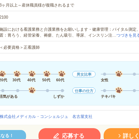
3ヶ月以上～産休職員様が復職されるまで
2100
施設における看護業務と介護業務をお願いします・健康管理：バイタル測定
置：胃ろう、経管栄養、褥瘡、たん吸引、導尿、インスリン注…
つづきを見
＜必要資格＞正看護師
男女比率
20代
30代
40代
50代
60代
女性
仕事の仕方
活気がある
しずか
テキパキ
株式会社メディカル・コンシェルジュ 名古屋支社
応募する
詳し
になる！