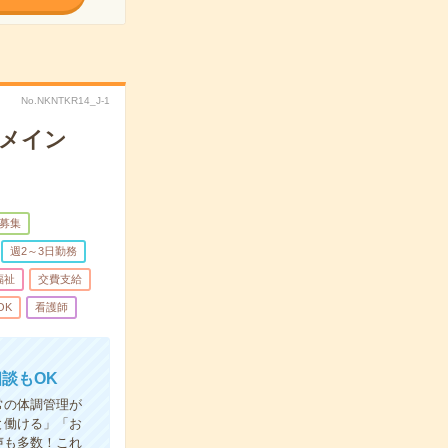
No.NKNTKR14_J-1
理メイン
募集
週2～3日勤務
福祉
交費支給
OK
看護師
談もOK
常の体調管理が
と働ける」「お
声も多数！これ