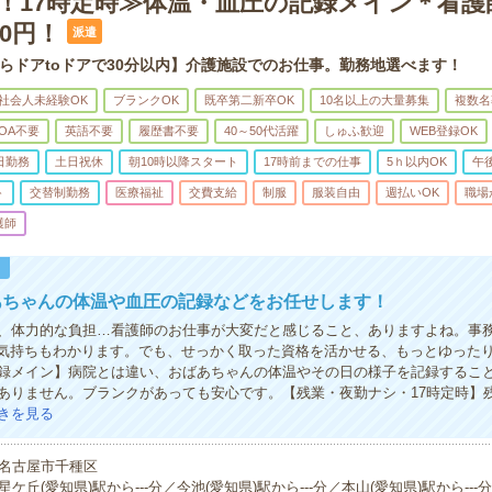
K！17時定時≫体温・血圧の記録メイン＊看護
50円！
派遣
らドアtoドアで30分以内】介護施設でのお仕事。勤務地選べます！
社会人未経験OK
ブランクOK
既卒第二新卒OK
10名以上の大量募集
複数名
OA不要
英語不要
履歴書不要
40～50代活躍
しゅふ歓迎
WEB登録OK
日勤務
土日祝休
朝10時以降スタート
17時前までの仕事
5ｈ以内OK
午
ト
交替制勤務
医療福祉
交費支給
制服
服装自由
週払いOK
職場
護師
！
あちゃんの体温や血圧の記録などをお任せします！
、体力的な負担…看護師のお仕事が大変だと感じること、ありますよね。事
思う気持ちもわかります。でも、せっかく取った資格を活かせる、もっとゆった
録メイン】病院とは違い、おばあちゃんの体温やその日の様子を記録するこ
ありません。ブランクがあっても安心です。【残業・夜勤ナシ・17時定時】
きを見る
名古屋市千種区
星ケ丘(愛知県)駅から---分／今池(愛知県)駅から---分／本山(愛知県)駅から---