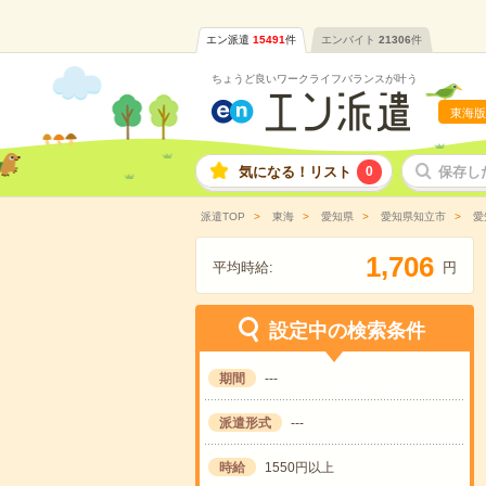
エン派遣
15491
件
エンバイト
21306
件
ちょうど良いワークライフバランスが叶う
東海版
気になる！リスト
0
保存し
派遣TOP
東海
愛知県
愛知県知立市
愛
,
1
7
0
6
平均時給:
円
設定中の検索条件
期間
---
派遣形式
---
時給
1550円以上