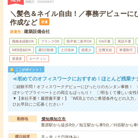
NEW
掲載日
2026/08/07
＼髪色＆ネイル自由！／事務デビューに
作成など
派遣
建築設備会社
派遣先
職種未経験OK
ブランクOK
既卒第二新卒OK
OA不要
英語不要
WEB登録OK
週5日勤務
土日祝休
残業少
交費支給
車通勤可
派遣多
ルーティン
ここがポイント！
≪初めてのオフィスワークにおすすめ！ほとんど残業ナ
〇経験不問！オフィスワークデビューにぴったりのカンタン事務！ 〇
ぼナシでプライベートとの両立もばっちり！ 〇明るくて優しい女性
▼【来社不要！履歴書不要！】「WEB上でのご希望条件などの入力」
ひお早目にご応募ください！
勤務地
愛知県知立市
重原駅から徒歩9分／知立駅から車5分／刈谷駅から車
曜日頻度
月～金（土日祝休み）