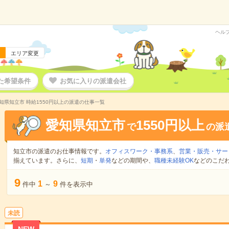
ヘル
エリア変更
た希望条件
お気に入りの派遣会社
知県知立市 時給1550円以上の派遣の仕事一覧
愛知県知立市
1550円以上
で
の派
知立市の派遣のお仕事情報です。
オフィスワーク・事務系
、
営業・販売・サー
揃えています。さらに、
短期
・
単発
などの期間や、
職種未経験OK
などのこだ
9
1
9
件中
～
件を表示中
未読