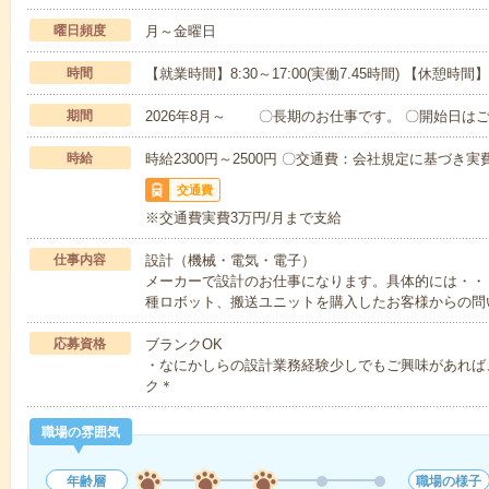
曜日頻度
月～金曜日
時間
【就業時間】8:30～17:00(実働7.45時間) 【休憩時
期間
2026年8月～ 〇長期のお仕事です。 〇開始日は
時給
時給2300円～2500円 〇交通費：会社規定に基づき実費
交通費
※交通費実費3万円/月まで支給
仕事内容
設計（機械・電気・電子）
メーカーで設計のお仕事になります。具体的には・・
種ロボット、搬送ユニットを購入したお客様からの問
応募資格
ブランクOK
・なにかしらの設計業務経験少しでもご興味があれば
ク＊
職場の雰囲気
年齢層
職場の様子