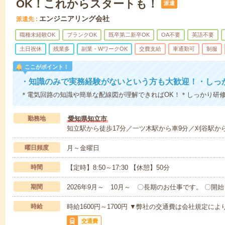
OK！これからスタートも！
派遣
エンジニアリング会社
派遣先
職種未経験OK
ブランクOK
既卒第二新卒OK
OA不要
英語不要
土日祝休
残業多
副業・WワークOK
交費支給
車通勤可
制服
ここがポイント！
・知識のみで実務経験がないという方も大歓迎！・しっ
＊電気回路の知識や簡単な配線図が理解できればOK！＊しっかり研
勤務地
愛知県知立市
知立駅から徒歩17分／一ツ木駅から車9分／刈谷駅から
曜日頻度
月～金曜日
時間
【定時】8:50～17:30 【休憩】50分
期間
2026年9月～ 10月～ 〇長期のお仕事です。 〇開
時給
時給1600円～1700円 ▼弊社の交通費は会社規定に
交通費