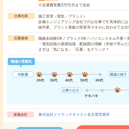
※交通費実費3万円/月まで支給
仕事内容
施工管理（電気・プラント）
設備エンジニアリング会社でのお仕事です具体的には
線作業、プリント基板の実装等スキルに合わせてお仕
応募資格
職種未経験OK / ブランクOK / パソコンスキル不要 /
・電気回路の基礎知識・配線図の理解（学校で学んだ
まずは「気になる」「応募」をクリック＊
職場の雰囲気
年齢層
職場の様子
20代
30代
40代
50代
60代
仕事の仕方
テキパキ
株式会社メイテックキャスト名古屋営業所
派遣会社