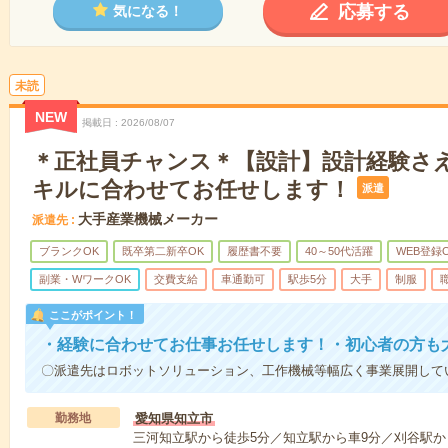
応募する
気になる！
未読
NEW
掲載日
2026/08/07
＊正社員チャンス＊【設計】設計経験さ
キルに合わせてお任せします！
派遣
大手産業機械メーカー
派遣先
ブランクOK
既卒第二新卒OK
履歴書不要
40～50代活躍
WEB登録
副業・WワークOK
交費支給
車通勤可
駅歩5分
大手
制服
ここがポイント！
・経験に合わせてお仕事お任せします！・初心者の方も
〇派遣先はロボットソリューション、工作機械等幅広く事業展開して
勤務地
愛知県知立市
三河知立駅から徒歩5分／知立駅から車9分／刈谷駅か