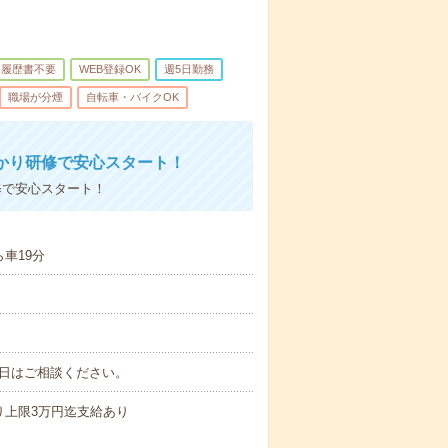
履歴書不要
WEB登録OK
週5日勤務
職場が分煙
自転車・バイクOK
かり研修で安心スタート！
修で安心スタート！
車19分
始日はご相談ください。
より上限3万円迄支給あり