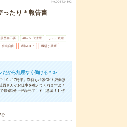
No.JOBT24392
ぴったり＊報告書
履歴書不要
40～50代活躍
しゅふ歓迎
服装自由
週払いOK
職場が禁煙
シだから無理なく働ける＊≫
「9～17時半」勤務も相談OK！残業ほ
社員さんがお仕事を教えてくれますよ＊
で最短1分～登録完了！▼【急募！】ぜ
8分