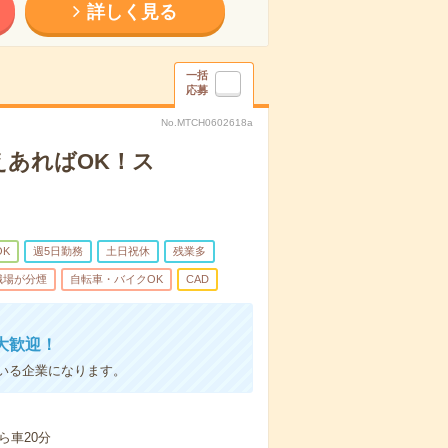
詳しく見る
一括
応募
No.MTCH0602618a
えあればOK！ス
OK
週5日勤務
土日祝休
残業多
職場が分煙
自転車・バイクOK
CAD
大歓迎！
いる企業になります。
ら車20分