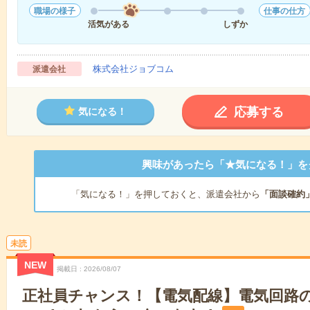
職場の様子
仕事の仕方
活気がある
しずか
株式会社ジョブコム
派遣会社
応募する
気になる！
興味があったら「★気になる！」を
「気になる！」を押しておくと、派遣会社から
「面談確約
未読
NEW
掲載日
2026/08/07
正社員チャンス！【電気配線】電気回路