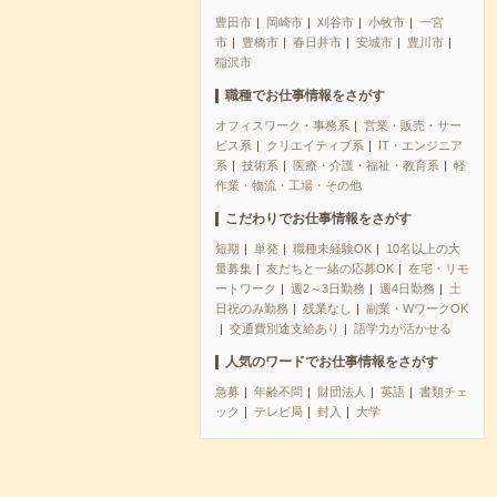
豊田市
岡崎市
刈谷市
小牧市
一宮
市
豊橋市
春日井市
安城市
豊川市
稲沢市
職種でお仕事情報をさがす
オフィスワーク・事務系
営業・販売・サー
ビス系
クリエイティブ系
IT・エンジニア
系
技術系
医療・介護・福祉・教育系
軽
作業・物流・工場・その他
こだわりでお仕事情報をさがす
短期
単発
職種未経験OK
10名以上の大
量募集
友だちと一緒の応募OK
在宅・リモ
ートワーク
週2～3日勤務
週4日勤務
土
日祝のみ勤務
残業なし
副業・WワークOK
交通費別途支給あり
語学力が活かせる
人気のワードでお仕事情報をさがす
急募
年齢不問
財団法人
英語
書類チェ
ック
テレビ局
封入
大学