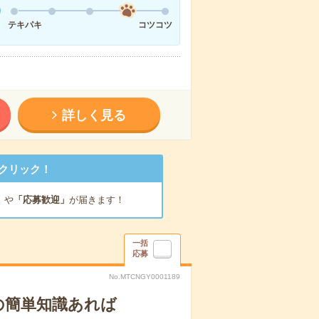
テキパキ
コツコツ
詳しく見る
クリック！
」
や
「応募歓迎」
が届きます！
一括
応募
No.MTCNGY0001189
の簡単知識あれば