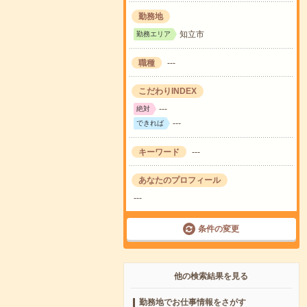
勤務地
知立市
勤務エリア
職種
---
こだわりINDEX
---
絶対
---
できれば
キーワード
---
あなたのプロフィール
---
条件の変更
他の検索結果を見る
勤務地でお仕事情報をさがす