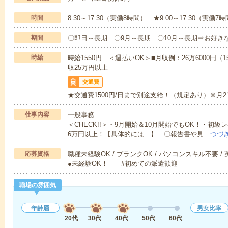
時間
8:30～17:30（実働8時間） ★9:00～17:30（実働7
期間
〇即日～長期 〇9月～長期 〇10月～長期⇒お好き
時給
時給1550円 ＜週払いOK＞■月収例：26万6000円（1
収25万円以上
交通費
★交通費1500円/日まで別途支給！（規定あり）※月21
仕事内容
一般事務
＜CHECK!!＞・9月開始＆10月開始でもOK！・初
6万円以上！【具体的には…】 〇報告書や見…
つづ
応募資格
職種未経験OK / ブランクOK / パソコンスキル不要 /
●未経験OK！ #初めての派遣歓迎
職場の雰囲気
年齢層
男女比率
20代
30代
40代
50代
60代