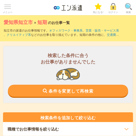
メニュー
気になる!
ログイン
検索
愛知県知立市
×
短期
のお仕事一覧
知立市の派遣のお仕事情報です。
オフィスワーク・事務系
、
営業・販売・サービス系
、
クリエイティブ系
などのお仕事を取り揃えています。短期の条件の他に、
交通費別
途支給あり
、
職種未経験OK
、
友だちと一緒の応募OK
などでもお探し頂けます。
検索した条件に合う
お仕事がありませんでした
条件を変更して再検索
検索条件を追加して絞り込む
職種
でお仕事情報を絞り込む