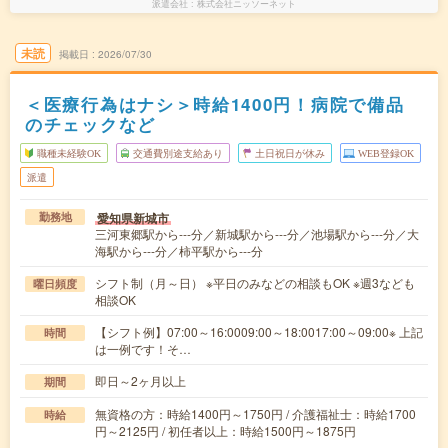
派遣会社
株式会社ニッソーネット
未読
掲載日
2026/07/30
＜医療行為はナシ＞時給1400円！病院で備品
のチェックなど
職種未経験OK
交通費別途支給あり
土日祝日が休み
WEB登録OK
派遣
愛知県新城市
勤務地
三河東郷駅から---分／新城駅から---分／池場駅から---分／大
海駅から---分／柿平駅から---分
シフト制（月～日） ※平日のみなどの相談もOK ※週3なども
曜日頻度
相談OK
【シフト例】07:00～16:0009:00～18:0017:00～09:00※ 上記
時間
は一例です！そ…
即日～2ヶ月以上
期間
無資格の方：時給1400円～1750円 / 介護福祉士：時給1700
時給
円～2125円 / 初任者以上：時給1500円～1875円