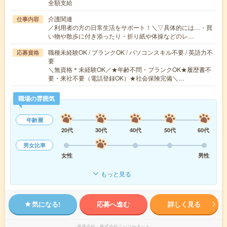
全額支給
介護関連
仕事内容
／利用者の方の日常生活をサポート！＼▽具体的には…・買
い物や散歩に付き添ったり・折り紙や体操などのレ…
職種未経験OK / ブランクOK / パソコンスキル不要 / 英語力不
応募資格
要
＼無資格＊未経験OK／★年齢不問・ブランクOK★履歴書不
要・来社不要（電話登録OK）★社会保険完備＼…
職場の雰囲気
年齢層
20代
30代
40代
50代
60代
男女比率
女性
男性
もっと見る
気になる!
応募へ進む
詳しく見る
派遣会社
株式会社ニッソーネット