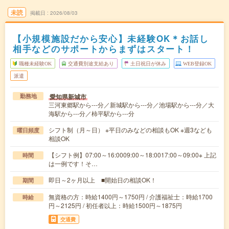
未読
掲載日
2026/08/03
【小規模施設だから安心】未経験OK＊お話し
相手などのサポートからまずはスタート！
職種未経験OK
交通費別途支給あり
土日祝日が休み
WEB登録OK
派遣
愛知県新城市
勤務地
三河東郷駅から---分／新城駅から---分／池場駅から---分／大
海駅から---分／柿平駅から---分
シフト制（月～日） ※平日のみなどの相談もOK ※週3なども
曜日頻度
相談OK
【シフト例】07:00～16:0009:00～18:0017:00～09:00※ 上記
時間
は一例です！そ…
即日～2ヶ月以上 ■開始日の相談OK！
期間
無資格の方：時給1400円～1750円 / 介護福祉士：時給1700
時給
円～2125円 / 初任者以上：時給1500円～1875円
交通費