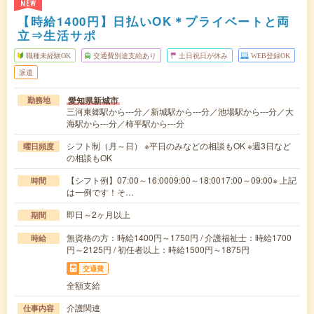
NEW
【時給1400円】日払いOK＊プライベートと両
立⇒生活サポ
職種未経験OK
交通費別途支給あり
土日祝日が休み
WEB登録OK
派遣
愛知県新城市
勤務地
三河東郷駅から---分／新城駅から---分／池場駅から---分／大
海駅から---分／柿平駅から---分
シフト制（月～日） ※平日のみなどの相談もOK ※週3日など
曜日頻度
の相談もOK
【シフト例】07:00～16:0009:00～18:0017:00～09:00※ 上記
時間
は一例です！そ…
即日～2ヶ月以上
期間
無資格の方：時給1400円～1750円 / 介護福祉士：時給1700
時給
円～2125円 / 初任者以上：時給1500円～1875円
交通費
全額支給
介護関連
仕事内容