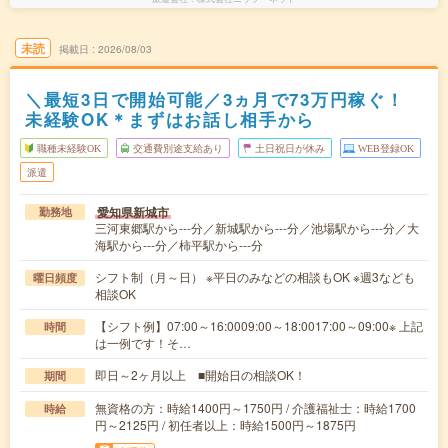
未読
掲載日
2026/08/03
＼最短3日で開始可能／3ヵ月で73万円稼ぐ！
未経験OK＊まずはお話し相手から
職種未経験OK
交通費別途支給あり
土日祝日が休み
WEB登録OK
派遣
愛知県新城市
勤務地
三河東郷駅から---分／新城駅から---分／池場駅から---分／大
海駅から---分／柿平駅から---分
シフト制（月～日） ※平日のみなどの相談もOK ※週3なども
曜日頻度
相談OK
【シフト例】07:00～16:0009:00～18:0017:00～09:00※ 上記
時間
は一例です！そ…
即日～2ヶ月以上 ■開始日の相談OK！
期間
無資格の方：時給1400円～1750円 / 介護福祉士：時給1700
時給
円～2125円 / 初任者以上：時給1500円～1875円