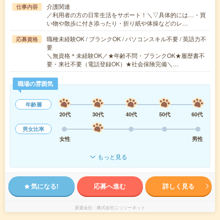
介護関連
仕事内容
／利用者の方の日常生活をサポート！＼▽具体的には…・買
い物や散歩に付き添ったり・折り紙や体操などのレ…
職種未経験OK / ブランクOK / パソコンスキル不要 / 英語力不
応募資格
要
＼無資格＊未経験OK／★年齢不問・ブランクOK★履歴書不
要・来社不要（電話登録OK）★社会保険完備＼…
職場の雰囲気
年齢層
20代
30代
40代
50代
60代
男女比率
女性
男性
もっと見る
気になる!
応募へ進む
詳しく見る
派遣会社
株式会社ニッソーネット