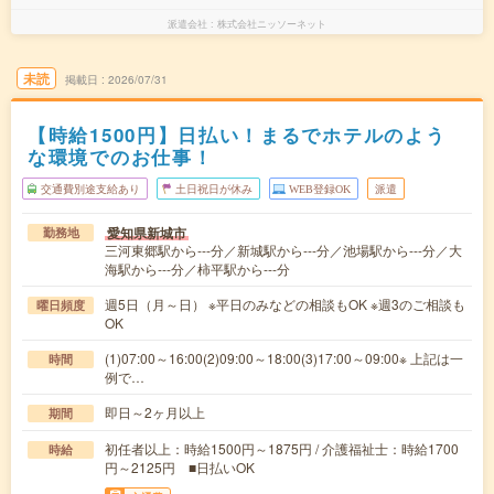
派遣会社
株式会社ニッソーネット
未読
掲載日
2026/07/31
【時給1500円】日払い！まるでホテルのよう
な環境でのお仕事！
交通費別途支給あり
土日祝日が休み
WEB登録OK
派遣
愛知県新城市
勤務地
三河東郷駅から---分／新城駅から---分／池場駅から---分／大
海駅から---分／柿平駅から---分
週5日（月～日） ※平日のみなどの相談もOK ※週3のご相談も
曜日頻度
OK
(1)07:00～16:00(2)09:00～18:00(3)17:00～09:00※ 上記は一
時間
例で…
即日～2ヶ月以上
期間
初任者以上：時給1500円～1875円 / 介護福祉士：時給1700
時給
円～2125円 ■日払いOK