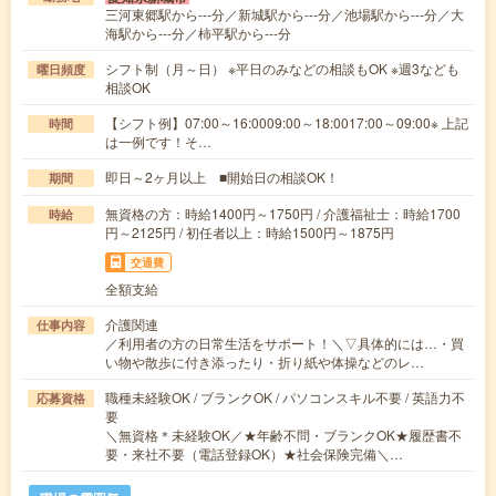
三河東郷駅から---分／新城駅から---分／池場駅から---分／大
海駅から---分／柿平駅から---分
シフト制（月～日） ※平日のみなどの相談もOK ※週3なども
曜日頻度
相談OK
【シフト例】07:00～16:0009:00～18:0017:00～09:00※ 上記
時間
は一例です！そ…
即日～2ヶ月以上 ■開始日の相談OK！
期間
無資格の方：時給1400円～1750円 / 介護福祉士：時給1700
時給
円～2125円 / 初任者以上：時給1500円～1875円
交通費
全額支給
介護関連
仕事内容
／利用者の方の日常生活をサポート！＼▽具体的には…・買
い物や散歩に付き添ったり・折り紙や体操などのレ…
職種未経験OK / ブランクOK / パソコンスキル不要 / 英語力不
応募資格
要
＼無資格＊未経験OK／★年齢不問・ブランクOK★履歴書不
要・来社不要（電話登録OK）★社会保険完備＼…