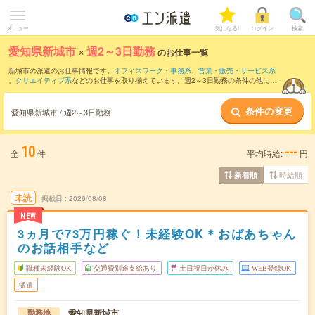
メニュー
気になる!
ログイン
検索
愛知県新城市
×
週2～3日勤務
のお仕事一覧
新城市の派遣のお仕事情報です。
オフィスワーク・事務系
、
営業・販売・サービス系
、
クリエイティブ系
などのお仕事を取り揃えています。週2～3日勤務の条件の他に、
交通費別途支給あり
、
職種未経験OK
、
友だちと一緒の応募OK
などのこだわり条件も
取り揃えています。
条件の変更
愛知県新城市 / 週2～3日勤務
10
---
全
件
平均時給:
円
時給順
新着順
未読
掲載日
2026/08/08
NEW
3ヵ月で73万円稼ぐ！未経験OK＊おばあちゃん
のお話相手など
職種未経験OK
交通費別途支給あり
土日祝日が休み
WEB登録OK
派遣
愛知県新城市
勤務地