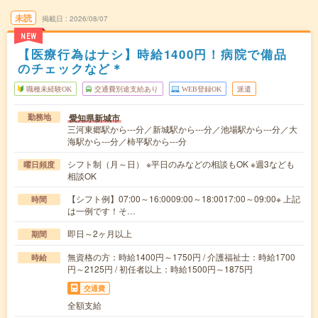
未読
掲載日
2026/08/07
NEW
【医療行為はナシ】時給1400円！病院で備品
のチェックなど＊
職種未経験OK
交通費別途支給あり
WEB登録OK
派遣
愛知県新城市
勤務地
三河東郷駅から---分／新城駅から---分／池場駅から---分／大
海駅から---分／柿平駅から---分
シフト制（月～日） ※平日のみなどの相談もOK ※週3なども
曜日頻度
相談OK
【シフト例】07:00～16:0009:00～18:0017:00～09:00※ 上記
時間
は一例です！そ…
即日～2ヶ月以上
期間
無資格の方：時給1400円～1750円 / 介護福祉士：時給1700
時給
円～2125円 / 初任者以上：時給1500円～1875円
交通費
全額支給