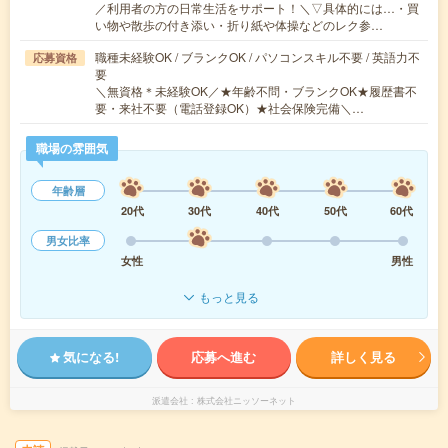
／利用者の方の日常生活をサポート！＼▽具体的には…・買
い物や散歩の付き添い・折り紙や体操などのレク参…
職種未経験OK / ブランクOK / パソコンスキル不要 / 英語力不
応募資格
要
＼無資格＊未経験OK／★年齢不問・ブランクOK★履歴書不
要・来社不要（電話登録OK）★社会保険完備＼…
職場の雰囲気
年齢層
20代
30代
40代
50代
60代
男女比率
女性
男性
もっと見る
気になる!
応募へ進む
詳しく見る
派遣会社
株式会社ニッソーネット