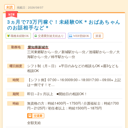
未読
掲載日
2026/08/07
NEW
3ヵ月で73万円稼ぐ！未経験OK＊おばあちゃん
のお話相手など＊
職種未経験OK
交通費別途支給あり
WEB登録OK
派遣
愛知県新城市
勤務地
三河東郷駅から---分／新城駅から---分／池場駅から---分／大
海駅から---分／柿平駅から---分
シフト制（月～日） ※平日のみなどの相談もOK ※週3なども
曜日頻度
相談OK
【シフト例】07:00～16:0009:00～18:0017:00～09:00※ 上記
時間
は一例です！そ…
即日～2ヶ月以上 ■開始日の相談OK！
期間
無資格の方：時給1400円～1750円 / 介護福祉士：時給1700
時給
円～2125円 / 初任者以上：時給1500円～1875円
交通費
全額支給