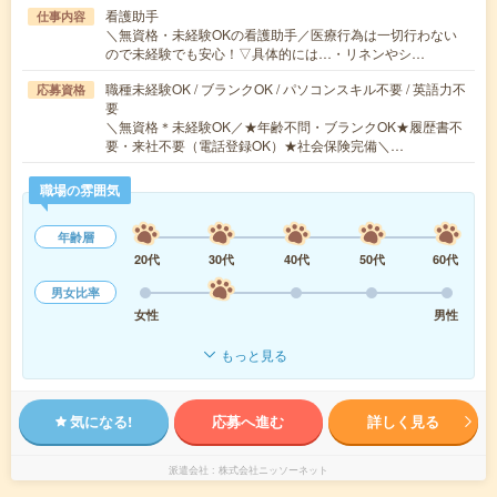
看護助手
仕事内容
＼無資格・未経験OKの看護助手／医療行為は一切行わない
ので未経験でも安心！▽具体的には…・リネンやシ…
職種未経験OK / ブランクOK / パソコンスキル不要 / 英語力不
応募資格
要
＼無資格＊未経験OK／★年齢不問・ブランクOK★履歴書不
要・来社不要（電話登録OK）★社会保険完備＼…
職場の雰囲気
年齢層
20代
30代
40代
50代
60代
男女比率
女性
男性
もっと見る
気になる!
応募へ進む
詳しく見る
派遣会社
株式会社ニッソーネット