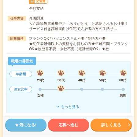
交通費
全額支給
介護関連
仕事内容
＼介護経験者募集中／「ありがとう」と感謝されるお仕事！
サービス付き高齢者向け住宅で入居者の方の生活サ…
ブランクOK / パソコンスキル不要 / 英語力不要
応募資格
★初任者研修以上の資格をお持ちの方★年齢不問・ブランク
OK★履歴書不要・来社不要（電話登録OK）★社…
職場の雰囲気
年齢層
20代
30代
40代
50代
60代
男女比率
女性
男性
もっと見る
気になる!
応募へ進む
詳しく見る