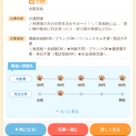
交通費
全額支給
介護関連
仕事内容
／利用者の方の日常生活をサポート！＼▽具体的には…・買
い物や散歩に付き添ったり・折り紙や体操などのレ…
職種未経験OK / ブランクOK / パソコンスキル不要 / 英語力不
応募資格
要
＼無資格＊未経験OK／★年齢不問・ブランクOK★履歴書不
要・来社不要（電話登録OK）★社会保険完備＼…
職場の雰囲気
年齢層
20代
30代
40代
50代
60代
男女比率
女性
男性
もっと見る
気になる!
応募へ進む
詳しく見る