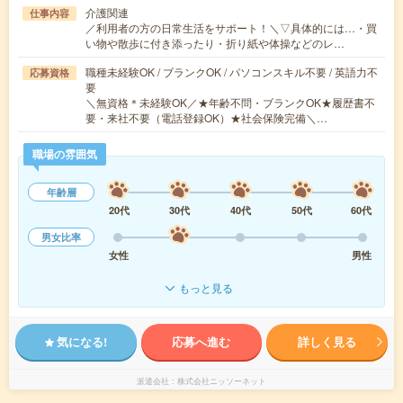
介護関連
仕事内容
／利用者の方の日常生活をサポート！＼▽具体的には…・買
い物や散歩に付き添ったり・折り紙や体操などのレ…
職種未経験OK / ブランクOK / パソコンスキル不要 / 英語力不
応募資格
要
＼無資格＊未経験OK／★年齢不問・ブランクOK★履歴書不
要・来社不要（電話登録OK）★社会保険完備＼…
職場の雰囲気
年齢層
20代
30代
40代
50代
60代
男女比率
女性
男性
もっと見る
気になる!
応募へ進む
詳しく見る
派遣会社
株式会社ニッソーネット