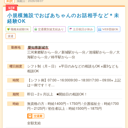
未読
掲載日
2026/08/07
NEW
小規模施設でおばあちゃんのお話相手など＊未
経験OK
職種未経験OK
交通費別途支給あり
土日祝日が休み
WEB登録OK
派遣
愛知県新城市
勤務地
三河東郷駅から---分／新城駅から---分／池場駅から---分／大
海駅から---分／柿平駅から---分
シフト制（月～日） ※平日のみなどの相談もOK ※週3なども
曜日頻度
相談OK
【シフト例】07:00～16:0009:00～18:0017:00～09:00※ 上記
時間
は一例です！そ…
即日～2ヶ月以上 ■開始日の相談OK！
期間
無資格の方：時給1400円～1750円 / 介護福祉士：時給1700
時給
円～2125円 / 初任者以上：時給1500円～1875円
交通費
全額支給