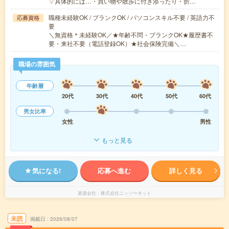
▽具体的には…・買い物や散歩に付き添ったり・折…
職種未経験OK / ブランクOK / パソコンスキル不要 / 英語力不
応募資格
要
＼無資格＊未経験OK／★年齢不問・ブランクOK★履歴書不
要・来社不要（電話登録OK）★社会保険完備＼…
職場の雰囲気
年齢層
20代
30代
40代
50代
60代
男女比率
女性
男性
もっと見る
気になる!
応募へ進む
詳しく見る
派遣会社
株式会社ニッソーネット
未読
掲載日
2026/08/07