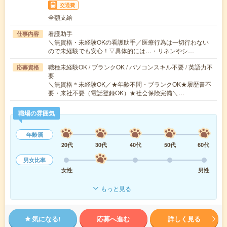
交通費
全額支給
看護助手
仕事内容
＼無資格・未経験OKの看護助手／医療行為は一切行わない
ので未経験でも安心！▽具体的には…・リネンやシ…
職種未経験OK / ブランクOK / パソコンスキル不要 / 英語力不
応募資格
要
＼無資格＊未経験OK／★年齢不問・ブランクOK★履歴書不
要・来社不要（電話登録OK）★社会保険完備＼…
職場の雰囲気
年齢層
20代
30代
40代
50代
60代
男女比率
女性
男性
もっと見る
気になる!
応募へ進む
詳しく見る