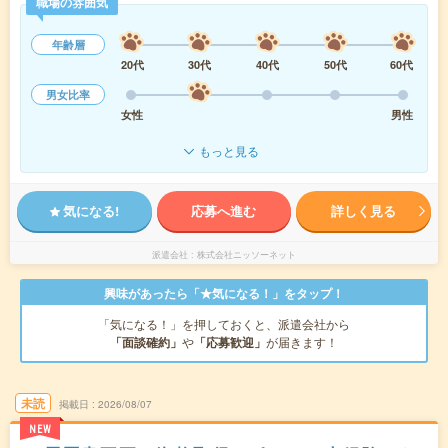
職場の雰囲気
年齢層
20代
30代
40代
50代
60代
男女比率
女性
男性
もっと見る
気になる!
応募へ進む
詳しく見る
派遣会社
株式会社ニッソーネット
興味があったら「★気になる！」をタップ！
「気になる！」を押しておくと、派遣会社から
「面談確約」
や
「応募歓迎」
が届きます！
未読
掲載日
2026/08/07
NEW