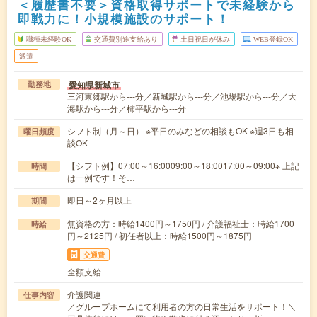
＜履歴書不要＞資格取得サポートで未経験から
即戦力に！小規模施設のサポート！
職種未経験OK
交通費別途支給あり
土日祝日が休み
WEB登録OK
派遣
愛知県新城市
勤務地
三河東郷駅から---分／新城駅から---分／池場駅から---分／大
海駅から---分／柿平駅から---分
シフト制（月～日） ※平日のみなどの相談もOK ※週3日も相
曜日頻度
談OK
【シフト例】07:00～16:0009:00～18:0017:00～09:00※ 上記
時間
は一例です！そ…
即日～2ヶ月以上
期間
無資格の方：時給1400円～1750円 / 介護福祉士：時給1700
時給
円～2125円 / 初任者以上：時給1500円～1875円
交通費
全額支給
介護関連
仕事内容
／グループホームにて利用者の方の日常生活をサポート！＼