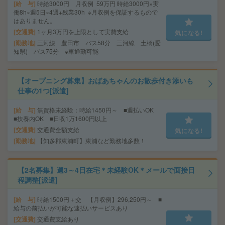
給 与
時給3000円 月収例 59万円 時給3000円×実
働8h×週5日×4週+残業30h ※月収例を保証するもので
はありません。
交通費
1ヶ月3万円を上限として実費支給
気になる!
勤務地
三河線 豊田市 バス58分 三河線 土橋(愛
知県) バス75分 ※車通勤可能
【オープニング募集】おばあちゃんのお散歩付き添いも
仕事の1つ[派遣]
給 与
無資格未経験：時給1450円～ ■週払いOK
■扶養内OK ■日収1万1600円以上
交通費
交通費全額支給
気になる!
勤務地
【知多郡東浦町】東浦など勤務地多数！
【2名募集】週3～4日在宅＊未経験OK＊メールで面接日
程調整[派遣]
給 与
時給1500円＋交 【月収例】296,250円～ ■
給与の前払いが可能な速払いサービスあり
交通費
交通費支給あり