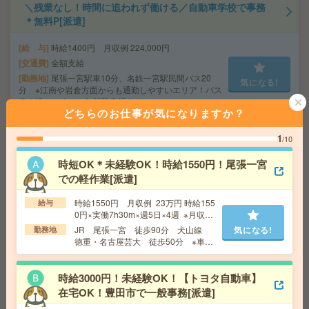
＼残業なし！時間に追われず働ける／自動車学校で事務
＊無料P[派遣]
給 与
時給1400円 月収例 224,000円
交通費
全額支給
勤務地
尾張一宮駅車10分、名鉄一宮駅民間バス20
気になる!
分 ※江南や岩倉方面からも通勤しやすいエリア！バス
停も近いです！（無料駐車場あり！）
どちらのお仕事が気になりますか？
1
/10
＜未経験OK！＞動きあり！試験センターで受付・案内＠
名古屋駅[派遣]
時短OK＊未経験OK！時給1550円！尾張一宮
での軽作業[派遣]
給 与
時給1400円 【月収例】時給1400円×実働8
時間×月21日＝235,200円
時給1550円 月収例 23万円 時給155
給与
交通費
全額支給
0円×実働7h30m×週5日×4週 ※月収例
気になる!
勤務地
名古屋駅徒歩2分 ※JR中央線、名鉄各線、近
を保証するものではありません。※給
JR 尾張一宮 徒歩90分 犬山線
気になる!
勤務地
鉄、あおなみ線、地下鉄東山線も便利！
与即受取りサービス利用可（利用条件
徳重・名古屋芸大 徒歩50分 ※車通
有）
勤可能
【江南/1500円】9～17時もOK！残業なし！自分ペースで
時給3000円！未経験OK！【トヨタ自動車】
1人事務[派遣]
在宅OK！豊田市で一般事務[派遣]