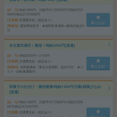
給 与
時給1900円 日額平均1万5200円/月額30万4
000円/残込37万5250円
交通費
交通費支給（規定あり）
気になる!
勤務地
愛知県弥富市 ★無料駐車場有 ※敷地内徒歩3
分
名古屋市港区！製造！時給2050円[派遣]
給 与
時給2050円～2100円
交通費
交通費支給（規定あり）
気になる!
勤務地
名鉄築港線「東名古屋港駅」徒歩10分 ★バ
イク・自転車通勤可
和菓子の仕分け・梱包業務/時給1350円/日勤/残業少なめ
[派遣]
給 与
時給1350円 日額平均1万800円/月額22万68
00円/残込24万3675円
交通費
交通費支給（規定あり）