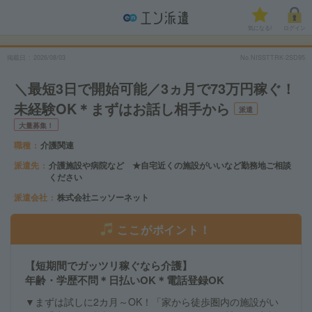
気になる!
ログイン
掲載日
2026/08/03
No.NISSTTRK-2SD95
＼最短3日で開始可能／3ヵ月で73万円稼ぐ！
未経験OK＊まずはお話し相手から
派遣
大量募集！
職種
介護関連
派遣先
介護施設や病院など ★自宅近くの施設がいいなど勤務地ご相談
ください
派遣会社
株式会社ニッソーネット
ここがポイント！
【短期間でガッツリ稼ぐなら介護】
年齢・学歴不問＊日払いOK＊電話登録OK
▼まずは試しに2カ月～OK！「家から徒歩圏内の施設がい