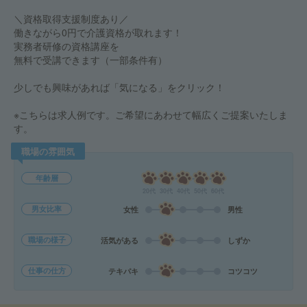
＼資格取得支援制度あり／
働きながら0円で介護資格が取れます！
実務者研修の資格講座を
無料で受講できます（一部条件有）
少しでも興味があれば「気になる」をクリック！
※こちらは求人例です。ご希望にあわせて幅広くご提案いたしま
す。
職場の雰囲気
年齢層
20代
30代
40代
50代
60代
男女比率
女性
男性
職場の様子
活気がある
しずか
仕事の仕方
テキパキ
コツコツ