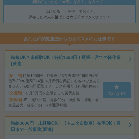
興味があったら「★気になる！」をタップ！
「気になる！」を押しておくと、
保存した求人を
後でまとめてチェック
できます！
あなたの閲覧履歴からのオススメのお仕事です
時短OK＊未経験OK！時給1550円！尾張一宮での軽作業
[派遣]
給 与
時給1550円 月収例 23万円 時給1550円×実
働7h30m×週5日×4週 ※月収例を保証するものではあり
ません。※給与即受取りサービス利用可（利用条件有）
交通費
1ヶ月3万円を上限として実費支給
気になる!
勤務地
JR 尾張一宮 徒歩90分 犬山線 徳重・名
古屋芸大 徒歩50分 ※車通勤可能
時給3000円！未経験OK！【トヨタ自動車】在宅OK！豊
田市で一般事務[派遣]