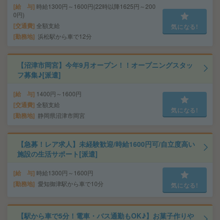
給 与
時給1300円～1600円(22時以降1625円～200
0円)
交通費
全額支給
気になる!
勤務地
浜松駅から車で12分
【沼津市岡宮】今年9月オープン！！オープニングスタッ
フ募集♪[派遣]
給 与
1400円～1600円
交通費
全額支給
気になる!
勤務地
静岡県沼津市岡宮
【急募！レア求人】未経験歓迎/時給1600円可/自立度高い
施設の生活サポート[派遣]
給 与
時給1300円～1600円
勤務地
愛知御津駅から車で10分
気になる!
【駅から車で5分！電車・バス通勤もOK♪】お菓子作りや