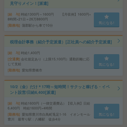
見守りメイン！[派遣]
給 与
時給1300円～1600円 【月収例】1600円×
8時間×21日＝26万8800円
気になる!
勤務地
蒲郡駅から車で10分
税理会計事務（紹介予定派遣）[正社員への紹介予定派遣]
給 与
時給1,400円
交通費
会社規定あり（上限15,100円）通勤距離に応
じて支給
気になる!
勤務地
愛知県豊橋市
10/2（金）だけ＊17時～短時間！サクッと稼げる・イベ
ント設営/日給6,400[派遣]
給 与
時給1600円（一律交通費込）【収入例】日給
6,400円 時給1600円×4時間
勤務地
愛知県豊川市白鳥町兎足1-16 イオンモール
気になる!
豊川 最寄り駅：八幡駅 徒歩4分