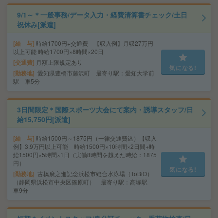
9/1～＊一般事務/データ入力・経費清算書チェック/土日
祝休み[派遣]
給 与
時給1700円+交通費 【収入例】月収27万円
以上可能 時給1700円×8時間×20日
交通費
月額上限規定あり
気になる!
勤務地
愛知県豊橋市藤沢町 最寄り駅：愛知大学前
駅 車5分
3日間限定＊国際スポーツ大会にて案内・誘導スタッフ/日
給15,750円[派遣]
給 与
時給1500円～1875円（一律交通費込）【収入
例】3.9万円以上可能 時給1500円×10時間×2日間+時
給1500円×5時間×1日（実働8時間を越えた時給：1875
円）
気になる!
勤務地
古橋廣之進記念浜松市総合水泳場（ToBiO）
（静岡県浜松市中央区篠原町） 最寄り駅：高塚駅
車9分