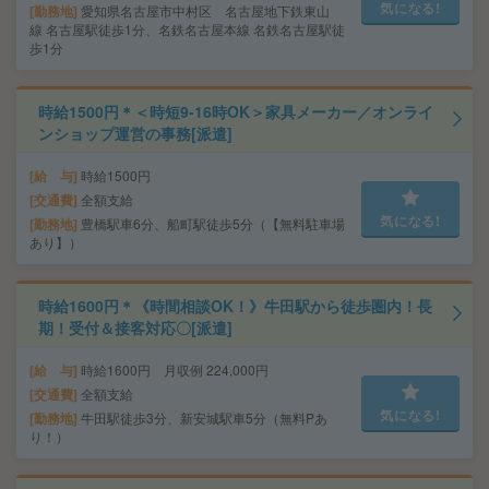
気になる!
勤務地
愛知県名古屋市中村区 名古屋地下鉄東山
線 名古屋駅徒歩1分、名鉄名古屋本線 名鉄名古屋駅徒
歩1分
時給1500円＊＜時短9-16時OK＞家具メーカー／オンライ
ンショップ運営の事務[派遣]
給 与
時給1500円
交通費
全額支給
気になる!
勤務地
豊橋駅車6分、船町駅徒歩5分（【無料駐車場
あり】）
時給1600円＊《時間相談OK！》牛田駅から徒歩圏内！長
期！受付＆接客対応〇[派遣]
給 与
時給1600円 月収例 224,000円
交通費
全額支給
気になる!
勤務地
牛田駅徒歩3分、新安城駅車5分（無料Pあ
り！）