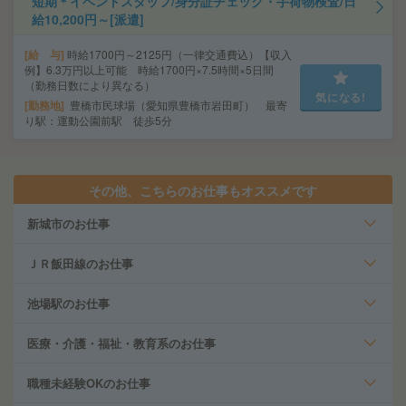
短期＊イベントスタッフ/身分証チェック・手荷物検査/日
給10,200円～[派遣]
給 与
時給1700円～2125円（一律交通費込）【収入
例】6.3万円以上可能 時給1700円×7.5時間×5日間
（勤務日数により異なる）
気になる!
勤務地
豊橋市民球場（愛知県豊橋市岩田町） 最寄
り駅：運動公園前駅 徒歩5分
その他、こちらのお仕事もオススメです
新城市のお仕事
ＪＲ飯田線のお仕事
池場駅のお仕事
医療・介護・福祉・教育系のお仕事
職種未経験OKのお仕事