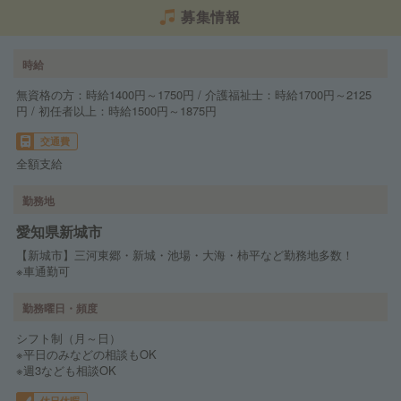
募集情報
時給
無資格の方：時給1400円～1750円 / 介護福祉士：時給1700円～2125
円 / 初任者以上：時給1500円～1875円
交通費
全額支給
勤務地
愛知県新城市
【新城市】三河東郷・新城・池場・大海・柿平など勤務地多数！
※車通勤可
勤務曜日・頻度
シフト制（月～日）
※平日のみなどの相談もOK
※週3なども相談OK
休日休暇