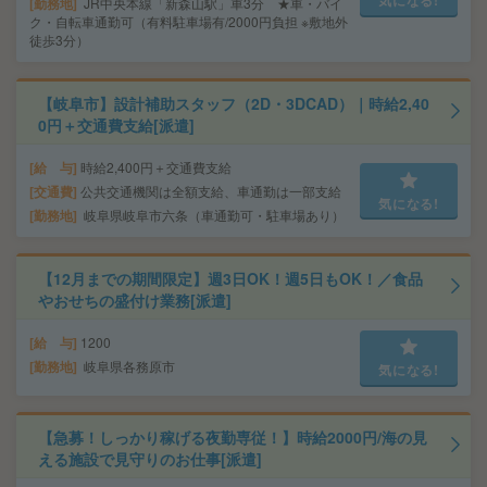
気になる!
勤務地
JR中央本線「新森山駅」車3分 ★車・バイ
ク・自転車通勤可（有料駐車場有/2000円負担 ※敷地外
徒歩3分）
【岐阜市】設計補助スタッフ（2D・3DCAD）｜時給2,40
0円＋交通費支給[派遣]
給 与
時給2,400円＋交通費支給
交通費
公共交通機関は全額支給、車通勤は一部支給
気になる!
勤務地
岐阜県岐阜市六条（車通勤可・駐車場あり）
【12月までの期間限定】週3日OK！週5日もOK！／食品
やおせちの盛付け業務[派遣]
給 与
1200
勤務地
岐阜県各務原市
気になる!
【急募！しっかり稼げる夜勤専従！】時給2000円/海の見
える施設で見守りのお仕事[派遣]