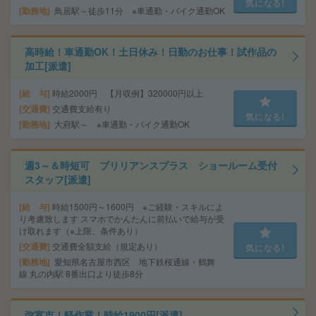
気になる!
勤務地
鳥居駅～徒歩11分 ※車通勤・バイク通勤OK
高時給！車通勤OK！土日休み！日勤のお仕事！試作品の
加工[派遣]
給 与
時給2000円 【月収例】320000円以上
交通費
交通費支給有り
気になる!
勤務地
大府駅～ ※車通勤・バイク通勤OK
週3～＆時短可 ブリリアンスプラス ショールーム受付
スタッフ[派遣]
給 与
時給1500円～1600円 ※ご経験・スキルによ
り考慮致します スマホでかんたんに前払いで給与が受
け取れます（※上限、条件あり）
交通費
交通費全額支給（規定あり）
気になる!
勤務地
愛知県名古屋市西区 地下鉄桜通線・鶴舞
線 丸の内駅 8番出口より徒歩8分
弥富市！軽作業！時給1900円[派遣]