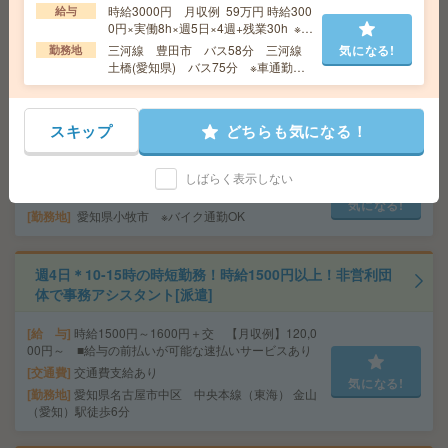
給 与
時給1500円 月収例 240,000円
時給3000円 月収例 59万円 時給300
給与
0円×実働8h×週5日×4週+残業30h ※月
交通費
全額支給
気になる!
収例を保証するものではありません。
三河線 豊田市 バス58分 三河線
気になる!
勤務地
勤務地
江南駅車10分
土橋(愛知県) バス75分 ※車通勤可
能
座り仕事！給与即払いOK！高時給！土日休み！箱詰め・
スキップ
どちらも気になる！
出荷作業[派遣]
給 与
時給1400円
しばらく表示しない
交通費
交通費支給有り
気になる!
勤務地
愛知県小牧市 ※バイク通勤OK
週4日＊10-15時の時短勤務！時給1500円以上！非営利団
体で事務アシスタント[派遣]
給 与
時給1500円～1600円＋交 【月収例】120,0
00円～ ■給与の前払いが可能な速払いサービスあり
交通費
交通費支給あり
気になる!
勤務地
愛知県名古屋市中区 中央本線（東海） 金山
（愛知）駅徒歩6分