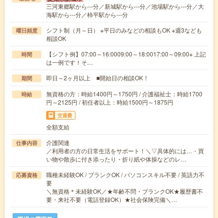
三河東郷駅から---分／新城駅から---分／池場駅から---分／大
海駅から---分／柿平駅から---分
シフト制（月～日） ※平日のみなどの相談もOK ※週3なども
曜日頻度
相談OK
【シフト例】07:00～16:0009:00～18:0017:00～09:00※ 上記
時間
は一例です！そ…
即日～2ヶ月以上 ■開始日の相談OK！
期間
無資格の方：時給1400円～1750円 / 介護福祉士：時給1700
時給
円～2125円 / 初任者以上：時給1500円～1875円
交通費
全額支給
介護関連
仕事内容
／利用者の方の日常生活をサポート！＼▽具体的には…・買
い物や散歩に付き添ったり・折り紙や体操などのレ…
職種未経験OK / ブランクOK / パソコンスキル不要 / 英語力不
応募資格
要
＼無資格＊未経験OK／★年齢不問・ブランクOK★履歴書不
要・来社不要（電話登録OK）★社会保険完備＼…