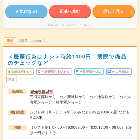
気になる!
応募へ進む
詳しく見る
派遣会社
株式会社ニッソーネット
未読
掲載日
2026/07/30
＜医療行為はナシ＞時給1400円！病院で備品
のチェックなど
職種未経験OK
交通費別途支給あり
土日祝日が休み
WEB登録OK
派遣
愛知県新城市
勤務地
三河東郷駅から---分／新城駅から---分／池場駅から---分／大
海駅から---分／柿平駅から---分
シフト制（月～日） ※平日のみなどの相談もOK ※週3なども
曜日頻度
相談OK
【シフト例】07:00～16:0009:00～18:0017:00～09:00※ 上記
時間
は一例です！そ…