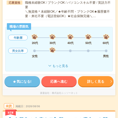
職種未経験OK / ブランクOK / パソコンスキル不要 / 英語力不
応募資格
要
＼無資格＊未経験OK／★年齢不問・ブランクOK★履歴書不
要・来社不要（電話登録OK）★社会保険完備＼…
職場の雰囲気
年齢層
20代
30代
40代
50代
60代
男女比率
女性
男性
もっと見る
気になる!
応募へ進む
詳しく見る
派遣会社
株式会社ニッソーネット
未読
掲載日
2026/08/06
NEW