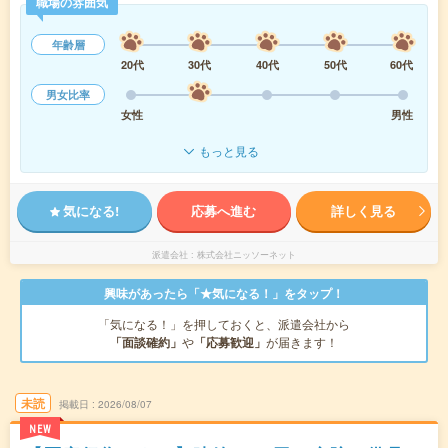
職場の雰囲気
年齢層
20代
30代
40代
50代
60代
男女比率
女性
男性
もっと見る
気になる!
応募へ進む
詳しく見る
派遣会社
株式会社ニッソーネット
興味があったら「★気になる！」をタップ！
「気になる！」を押しておくと、派遣会社から
「面談確約」
や
「応募歓迎」
が届きます！
未読
掲載日
2026/08/07
NEW