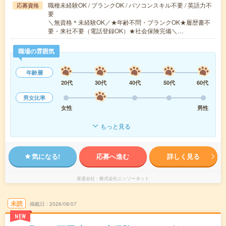
職種未経験OK / ブランクOK / パソコンスキル不要 / 英語力不
応募資格
要
＼無資格＊未経験OK／★年齢不問・ブランクOK★履歴書不
要・来社不要（電話登録OK）★社会保険完備＼…
職場の雰囲気
年齢層
20代
30代
40代
50代
60代
男女比率
女性
男性
もっと見る
気になる!
応募へ進む
詳しく見る
派遣会社
株式会社ニッソーネット
未読
掲載日
2026/08/07
NEW