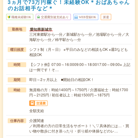
3ヵ月で73万円稼ぐ！未経験OK＊おばあちゃん
のお話相手など＊
職種未経験OK
交通費別途支給あり
WEB登録OK
派遣
愛知県新城市
勤務地
三河東郷駅から---分／新城駅から---分／池場駅から---分／大
海駅から---分／柿平駅から---分
シフト制（月～日） ※平日のみなどの相談もOK ※週3なども
曜日頻度
相談OK
【シフト例】07:00～16:0009:00～18:0017:00～09:00※ 上記
時間
は一例です！そ…
即日～2ヶ月以上 ■開始日の相談OK！
期間
無資格の方：時給1400円～1750円 / 介護福祉士：時給1700
時給
円～2125円 / 初任者以上：時給1500円～1875円
交通費
全額支給
介護関連
仕事内容
／利用者の方の日常生活をサポート！＼▽具体的には…・買
い物や散歩に付き添ったり・折り紙や体操などのレ…