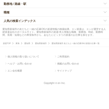
勤務地 / 路線・駅
職種
人気の検索インデックス
愛知県新城市の友だちと一緒の応募OKの派遣情報の検索結果。エン派遣は、エンが運営する人
材派遣会社のポータルサイト。愛知県新城市の派遣/求人情報を職種、勤務地、時給、勤務時
間、長期・短期などの希望条件から、あなたにピッタリの派遣のお仕事を探せます。
派遣TOP
東海
愛知県
愛知県新城市
愛知県新城市 友だちと一緒の応募OKの派遣の仕事一覧
個人情報の取り扱いについて
ご利用規約
ヘルプ・お問い合わせ
掲載のお問い合わせ
エン会社概要
サイトマップ
Copyright © en Inc.