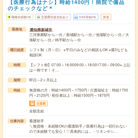
【医療行為はナシ】時給1400円！病院で備品
のチェックなど＊
職種未経験OK
交通費別途支給あり
WEB登録OK
派遣
愛知県新城市
勤務地
三河東郷駅から---分／新城駅から---分／池場駅から---分／大
海駅から---分／柿平駅から---分
シフト制（月～日） ※平日のみなどの相談もOK ※週3なども
曜日頻度
相談OK
【シフト例】07:00～16:0009:00～18:0017:00～09:00※ 上記
時間
は一例です！そ…
即日～2ヶ月以上
期間
無資格の方：時給1400円～1750円 / 介護福祉士：時給1700
時給
円～2125円 / 初任者以上：時給1500円～1875円
交通費
全額支給
看護助手
仕事内容
＼無資格・未経験OKの看護助手／医療行為は一切行わない
ので未経験でも安心！▽具体的には…・リネンやシ…