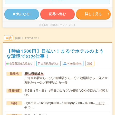
気になる!
応募へ進む
詳しく見る
派遣会社
株式会社ニッソーネット
未読
掲載日
2026/07/31
【時給1500円】日払い！まるでホテルのよう
な環境でのお仕事！
交通費別途支給あり
土日祝日が休み
WEB登録OK
派遣
愛知県新城市
勤務地
三河東郷駅から---分／新城駅から---分／池場駅から---分／大
海駅から---分／柿平駅から---分
週5日（月～日） ※平日のみなどの相談もOK ※週3のご相談も
曜日頻度
OK
(1)07:00～16:00(2)09:00～18:00(3)17:00～09:00※ 上記は一
時間
例で…