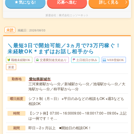
気になる!
応募へ進む
詳しく見る
派遣会社
株式会社ニッソーネット
未読
掲載日
2026/08/03
＼最短3日で開始可能／3ヵ月で73万円稼ぐ！
未経験OK＊まずはお話し相手から
職種未経験OK
交通費別途支給あり
土日祝日が休み
WEB登録OK
派遣
愛知県新城市
勤務地
三河東郷駅から---分／新城駅から---分／池場駅から---分／大
海駅から---分／柿平駅から---分
シフト制（月～日） ※平日のみなどの相談もOK ※週3なども
曜日頻度
相談OK
【シフト例】07:00～16:0009:00～18:0017:00～09:00※ 上記
時間
は一例です！そ…
即日～2ヶ月以上 ■開始日の相談OK！
期間