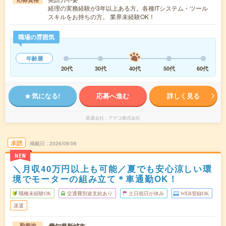
経理の実務経験が3年以上ある方。各種ITシステム・ツール
スキルをお持ちの方。 業界未経験OK！
職場の雰囲気
年齢層
20代
30代
40代
50代
60代
気になる!
応募へ進む
詳しく見る
派遣会社
アデコ株式会社
未読
掲載日
2026/08/06
NEW
＼月収40万円以上も可能／夏でも安心涼しい環
境でモーターの組み立て＊車通勤OK！
職種未経験OK
交通費別途支給あり
土日祝日が休み
WEB登録OK
派遣
愛知県新城市
勤務地