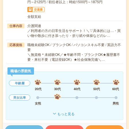
円～2125円 / 初任者以上：時給1500円～1875円
交通費
全額支給
介護関連
仕事内容
／利用者の方の日常生活をサポート！＼▽具体的には…・買
い物や散歩に付き添ったり・折り紙や体操などのレ…
職種未経験OK / ブランクOK / パソコンスキル不要 / 英語力不
応募資格
要
＼無資格＊未経験OK／★年齢不問・ブランクOK★履歴書不
要・来社不要（電話登録OK）★社会保険完備＼…
職場の雰囲気
年齢層
20代
30代
40代
50代
60代
男女比率
女性
男性
もっと見る