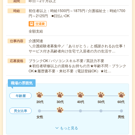
即日～2ヶ月以上
期間
初任者以上：時給1500円～1875円 / 介護福祉士：時給1700
時給
円～2125円 ■日払いOK
交通費
全額支給
介護関連
仕事内容
＼介護経験者募集中／「ありがとう」と感謝されるお仕事！
サービス付き高齢者向け住宅で入居者の方の生活サ…
ブランクOK / パソコンスキル不要 / 英語力不要
応募資格
★初任者研修以上の資格をお持ちの方★年齢不問・ブランク
OK★履歴書不要・来社不要（電話登録OK）★社…
職場の雰囲気
年齢層
20代
30代
40代
50代
60代
男女比率
女性
男性
もっと見る