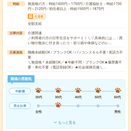
無資格の方：時給1400円～1750円 / 介護福祉士：時給1700
時給
円～2125円 / 初任者以上：時給1500円～1875円
交通費
全額支給
介護関連
仕事内容
／利用者の方の日常生活をサポート！＼▽具体的には…・買
い物や散歩に付き添ったり・折り紙や体操などのレ…
職種未経験OK / ブランクOK / パソコンスキル不要 / 英語力不
応募資格
要
＼無資格＊未経験OK／★年齢不問・ブランクOK★履歴書不
要・来社不要（電話登録OK）★社会保険完備＼…
職場の雰囲気
年齢層
20代
30代
40代
50代
60代
男女比率
女性
男性
もっと見る