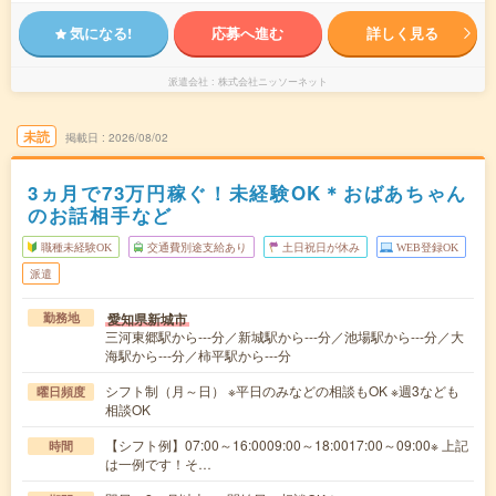
気になる!
応募へ進む
詳しく見る
派遣会社
株式会社ニッソーネット
未読
掲載日
2026/08/02
3ヵ月で73万円稼ぐ！未経験OK＊おばあちゃん
のお話相手など
職種未経験OK
交通費別途支給あり
土日祝日が休み
WEB登録OK
派遣
愛知県新城市
勤務地
三河東郷駅から---分／新城駅から---分／池場駅から---分／大
海駅から---分／柿平駅から---分
シフト制（月～日） ※平日のみなどの相談もOK ※週3なども
曜日頻度
相談OK
【シフト例】07:00～16:0009:00～18:0017:00～09:00※ 上記
時間
は一例です！そ…