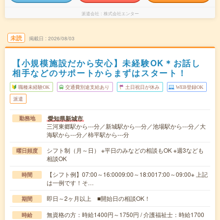
派遣会社
株式会社エンター
未読
掲載日
2026/08/03
【小規模施設だから安心】未経験OK＊お話し
相手などのサポートからまずはスタート！
職種未経験OK
交通費別途支給あり
土日祝日が休み
WEB登録OK
派遣
愛知県新城市
勤務地
三河東郷駅から---分／新城駅から---分／池場駅から---分／大
海駅から---分／柿平駅から---分
シフト制（月～日） ※平日のみなどの相談もOK ※週3なども
曜日頻度
相談OK
【シフト例】07:00～16:0009:00～18:0017:00～09:00※ 上記
時間
は一例です！そ…
即日～2ヶ月以上 ■開始日の相談OK！
期間
無資格の方：時給1400円～1750円 / 介護福祉士：時給1700
時給