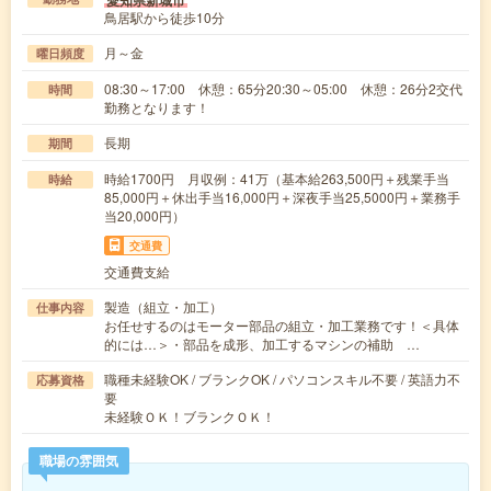
鳥居駅から徒歩10分
月～金
曜日頻度
08:30～17:00 休憩：65分20:30～05:00 休憩：26分2交代
時間
勤務となります！
長期
期間
時給1700円 月収例：41万（基本給263,500円＋残業手当
時給
85,000円＋休出手当16,000円＋深夜手当25,5000円＋業務手
当20,000円）
交通費
交通費支給
製造（組立・加工）
仕事内容
お任せするのはモーター部品の組立・加工業務です！＜具体
的には…＞・部品を成形、加工するマシンの補助 …
職種未経験OK / ブランクOK / パソコンスキル不要 / 英語力不
応募資格
要
未経験ＯＫ！ブランクＯＫ！
職場の雰囲気