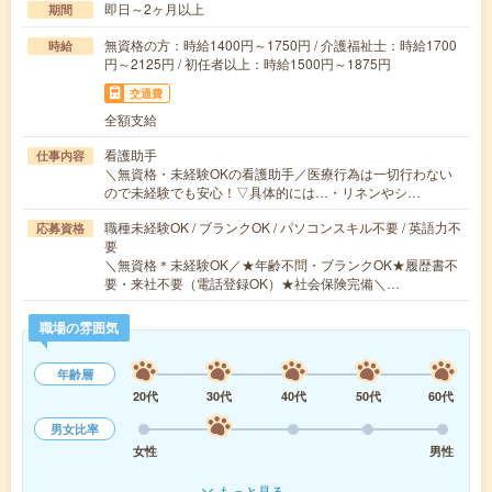
即日～2ヶ月以上
期間
無資格の方：時給1400円～1750円 / 介護福祉士：時給1700
時給
円～2125円 / 初任者以上：時給1500円～1875円
交通費
全額支給
看護助手
仕事内容
＼無資格・未経験OKの看護助手／医療行為は一切行わない
ので未経験でも安心！▽具体的には…・リネンやシ…
職種未経験OK / ブランクOK / パソコンスキル不要 / 英語力不
応募資格
要
＼無資格＊未経験OK／★年齢不問・ブランクOK★履歴書不
要・来社不要（電話登録OK）★社会保険完備＼…
職場の雰囲気
年齢層
20代
30代
40代
50代
60代
男女比率
女性
男性
もっと見る