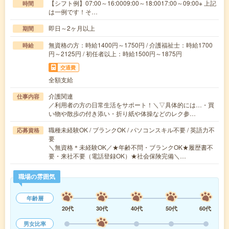
【シフト例】07:00～16:0009:00～18:0017:00～09:00※ 上記
時間
は一例です！そ…
即日～2ヶ月以上
期間
無資格の方：時給1400円～1750円 / 介護福祉士：時給1700
時給
円～2125円 / 初任者以上：時給1500円～1875円
交通費
全額支給
介護関連
仕事内容
／利用者の方の日常生活をサポート！＼▽具体的には…・買
い物や散歩の付き添い・折り紙や体操などのレク参…
職種未経験OK / ブランクOK / パソコンスキル不要 / 英語力不
応募資格
要
＼無資格＊未経験OK／★年齢不問・ブランクOK★履歴書不
要・来社不要（電話登録OK）★社会保険完備＼…
職場の雰囲気
年齢層
20代
30代
40代
50代
60代
男女比率