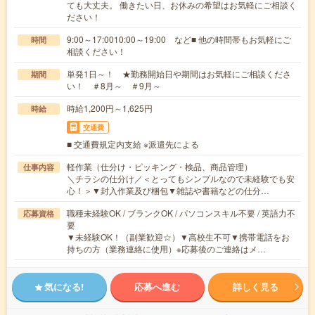
ても大丈夫。 働きたい日、お休みの希望はお気軽にご相談く
ださい！
9:00～17:0010:00～19:00 など■ 他の時間帯もお気軽にご
時間
相談ください！
単発1日～！ ★勤務開始日や期間はお気軽にご相談くださ
期間
い！ ＃8月～ ＃9月～
時給1,200円～1,625円
時給
交通費
■ 交通費規定内支給 ※派遣先による
軽作業（仕分け・ピッキング・検品、商品管理）
仕事内容
＼チラシの仕分け／＜とってもシンプルなので未経験でも安
心！＞▼封入作業及び梱包▼雑誌や書籍などの仕分…
職種未経験OK / ブランクOK / パソコンスキル不要 / 英語力不
応募資格
要
▼未経験OK！（副業歓迎☆）▼高校生不可▼携帯電話をお
持ちの方（業務連絡に使用）※応募後のご連絡はメ…
気になる!
応募へ進む
詳しく見る