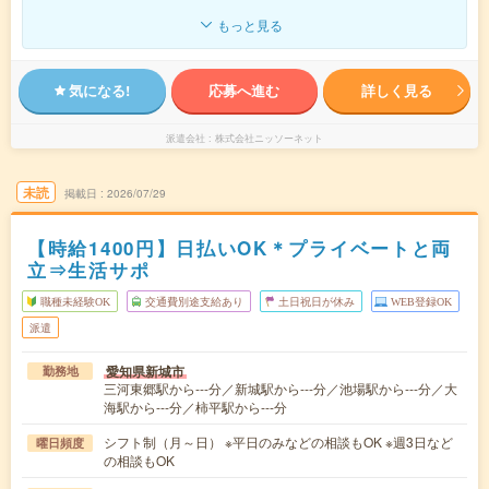
もっと見る
気になる!
応募へ進む
詳しく見る
派遣会社
株式会社ニッソーネット
未読
掲載日
2026/07/29
【時給1400円】日払いOK＊プライベートと両
立⇒生活サポ
職種未経験OK
交通費別途支給あり
土日祝日が休み
WEB登録OK
派遣
愛知県新城市
勤務地
三河東郷駅から---分／新城駅から---分／池場駅から---分／大
海駅から---分／柿平駅から---分
シフト制（月～日） ※平日のみなどの相談もOK ※週3日など
曜日頻度
の相談もOK