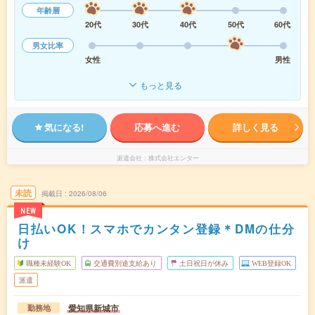
年齢層
20代
30代
40代
50代
60代
男女比率
女性
男性
もっと見る
気になる!
応募へ進む
詳しく見る
派遣会社
株式会社エンター
未読
掲載日
2026/08/06
NEW
日払いOK！スマホでカンタン登録＊DMの仕分
け
職種未経験OK
交通費別途支給あり
土日祝日が休み
WEB登録OK
派遣
愛知県新城市
勤務地