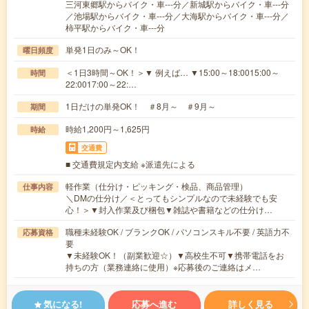
三河東郷駅からバイク・車---分／新城駅からバイク・車---分
／池場駅からバイク・車---分／大海駅からバイク・車---分／
柿平駅からバイク・車---分
単発1日のみ～OK！
曜日頻度
＜1日3時間～OK！＞▼ 例えば… ▼15:00～18:0015:00～
時間
22:0017:00～22:…
1日だけの単発OK！ ＃8月～ ＃9月～
期間
時給1,200円～1,625円
時給
交通費
■ 交通費規定内支給 ※派遣先による
軽作業（仕分け・ピッキング・検品、商品管理）
仕事内容
＼DMの仕分け／＜とってもシンプルなので未経験でも安
心！＞▼封入作業及び梱包▼雑誌や書籍などの仕分け…
職種未経験OK / ブランクOK / パソコンスキル不要 / 英語力不
応募資格
要
▼未経験OK！（副業歓迎☆）▼高校生不可▼携帯電話をお
持ちの方（業務連絡に使用）※応募後のご連絡はメ…
気になる!
応募へ進む
詳しく見る