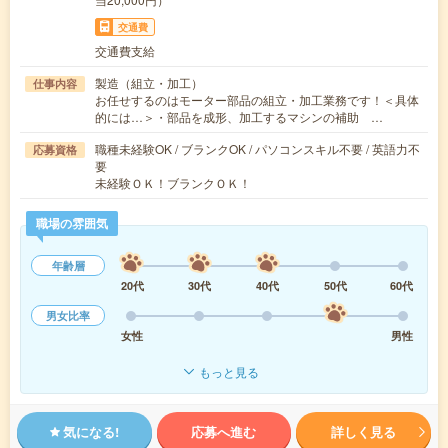
交通費
交通費支給
製造（組立・加工）
仕事内容
お任せするのはモーター部品の組立・加工業務です！＜具体
的には…＞・部品を成形、加工するマシンの補助 …
職種未経験OK / ブランクOK / パソコンスキル不要 / 英語力不
応募資格
要
未経験ＯＫ！ブランクＯＫ！
職場の雰囲気
年齢層
20代
30代
40代
50代
60代
男女比率
女性
男性
もっと見る
気になる!
応募へ進む
詳しく見る