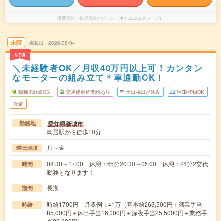
派遣会社
株式会社バイトレ（キャムコムグループ）
未読
掲載日
2026/08/04
NEW
＼未経験者OK／月収40万円以上可！カンタン
なモーターの組み立て＊車通勤OK！
職種未経験OK
交通費別途支給あり
土日祝日が休み
WEB登録OK
派遣
愛知県新城市
勤務地
鳥居駅から徒歩10分
月～金
曜日頻度
08:30～17:00 休憩：65分20:30～05:00 休憩：26分2交代
時間
勤務となります！
長期
期間
時給1700円 月収例：41万（基本給263,500円＋残業手当
時給
85,000円＋休出手当16,000円＋深夜手当25,5000円＋業務手
当20,000円）