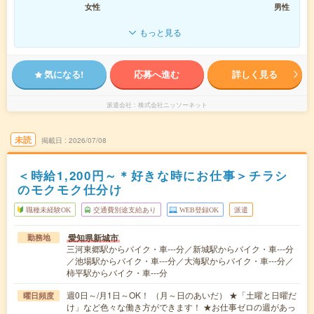
女性
男性
もっと見る
気になる!
応募へ進む
詳しく見る
派遣会社
株式会社ニッソーネット
未読
掲載日
2026/07/08
＜時給1,200円～＊好きな時にお仕事＞チラシ
のモクモク仕分け
職種未経験OK
交通費別途支給あり
WEB登録OK
派遣
愛知県新城市
勤務地
三河東郷駅からバイク・車---分／新城駅からバイク・車---分
／池場駅からバイク・車---分／大海駅からバイク・車---分／
柿平駅からバイク・車---分
週0日～/月1日～OK！ （月～日のあいだ） ★「土曜と日曜だ
曜日頻度
け」など色々な働き方ができます！ ★お仕事ゼロの週があっ