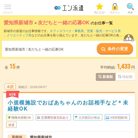
メニュー
気になる!
ログイン
検索
愛知県新城市
×
友だちと一緒の応募OK
のお仕事一覧
新城市の派遣のお仕事情報です。
オフィスワーク・事務系
、
営業・販売・サービス系
、
クリエイティブ系
などのお仕事を取り揃えています。友だちと一緒の応募OKの条件
の他に、
交通費別途支給あり
、
職種未経験OK
、
10名以上の大量募集
などのこだわり
条件も取り揃えています。
条件の変更
愛知県新城市 / 友だちと一緒の応募OK
15
1,433
全
件
平均時給:
円
時給順
新着順
未読
掲載日
2026/08/07
NEW
小規模施設でおばあちゃんのお話相手など＊未
経験OK
職種未経験OK
交通費別途支給あり
土日祝日が休み
WEB登録OK
派遣
愛知県新城市
勤務地