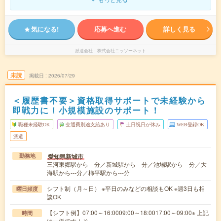
気になる!
応募へ進む
詳しく見る
派遣会社
株式会社ニッソーネット
未読
掲載日
2026/07/29
＜履歴書不要＞資格取得サポートで未経験から
即戦力に！小規模施設のサポート！
職種未経験OK
交通費別途支給あり
土日祝日が休み
WEB登録OK
派遣
愛知県新城市
勤務地
三河東郷駅から---分／新城駅から---分／池場駅から---分／大
海駅から---分／柿平駅から---分
シフト制（月～日） ※平日のみなどの相談もOK ※週3日も相
曜日頻度
談OK
【シフト例】07:00～16:0009:00～18:0017:00～09:00※ 上記
時間
は一例です！そ…