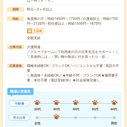
即日～2ヶ月以上
期間
無資格の方：時給1400円～1750円 / 介護福祉士：時給1700
時給
円～2125円 / 初任者以上：時給1500円～1875円
交通費
全額支給
介護関連
仕事内容
／グループホームにて利用者の方の日常生活をサポート！＼
▽具体的には…・買い物や散歩に付き添ったり・折…
職種未経験OK / ブランクOK / パソコンスキル不要 / 英語力不
応募資格
要
＼無資格＊未経験OK／★年齢不問・ブランクOK★履歴書不
要・来社不要（電話登録OK）★社会保険完備＼…
職場の雰囲気
年齢層
20代
30代
40代
50代
60代
男女比率
女性
男性