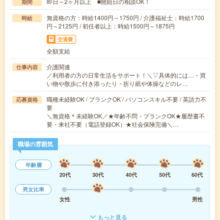
即日～2ヶ月以上 ■開始日の相談OK！
期間
無資格の方：時給1400円～1750円 / 介護福祉士：時給1700
時給
円～2125円 / 初任者以上：時給1500円～1875円
交通費
全額支給
介護関連
仕事内容
／利用者の方の日常生活をサポート！＼▽具体的には…・買
い物や散歩に付き添ったり・折り紙や体操などのレ…
職種未経験OK / ブランクOK / パソコンスキル不要 / 英語力不
応募資格
要
＼無資格＊未経験OK／★年齢不問・ブランクOK★履歴書不
要・来社不要（電話登録OK）★社会保険完備＼…
職場の雰囲気
年齢層
20代
30代
40代
50代
60代
男女比率
女性
男性
もっと見る