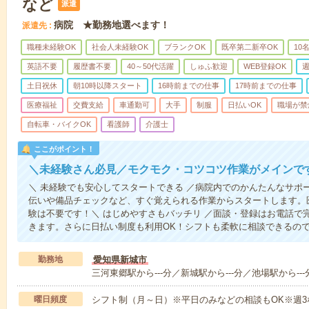
など
派遣
病院 ★勤務地選べます！
派遣先
職種未経験OK
社会人未経験OK
ブランクOK
既卒第二新卒OK
10
英語不要
履歴書不要
40～50代活躍
しゅふ歓迎
WEB登録OK
週
土日祝休
朝10時以降スタート
16時前までの仕事
17時前までの仕事
医療福祉
交費支給
車通勤可
大手
制服
日払いOK
職場が禁
自転車・バイクOK
看護師
介護士
ここがポイント！
＼未経験さん必見／モクモク・コツコツ作業がメインで
＼ 未経験でも安心してスタートできる ／病院内でのかんたんなサポ
伝いや備品チェックなど、すぐ覚えられる作業からスタートします。
験は不要です！＼ はじめやすさもバッチリ ／面談・登録はお電話で
きます。さらに日払い制度も利用OK！シフトも柔軟に相談できるの
勤務地
愛知県新城市
三河東郷駅から---分／新城駅から---分／池場駅から---
曜日頻度
シフト制（月～日）※平日のみなどの相談もOK※週3