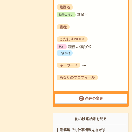
勤務地
新城市
勤務エリア
職種
---
こだわりINDEX
職種未経験OK
絶対
---
できれば
キーワード
---
あなたのプロフィール
---
条件の変更
他の検索結果を見る
勤務地でお仕事情報をさがす