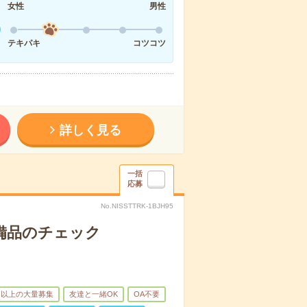
女性
男性
テキパキ
コツコツ
詳しく見る
一括
応募
No.NISSTTRK-1BJH95
で備品のチェック
名以上の大量募集
友達と一緒OK
OA不要