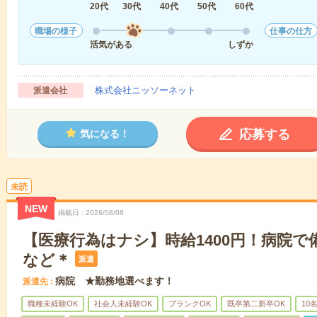
20代
30代
40代
50代
60代
職場の様子
仕事の仕方
活気がある
しずか
株式会社ニッソーネット
派遣会社
応募する
気になる！
未読
NEW
掲載日
2026/08/08
【医療行為はナシ】時給1400円！病院
など＊
派遣
病院 ★勤務地選べます！
派遣先
職種未経験OK
社会人未経験OK
ブランクOK
既卒第二新卒OK
10