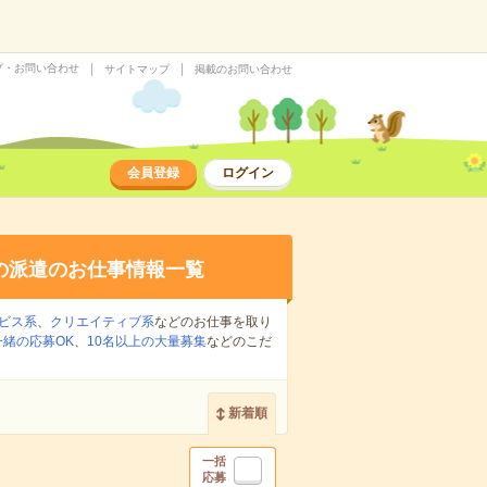
プ・お問い合わせ
サイトマップ
掲載のお問い合わせ
会員登録
ログイン
の派遣のお仕事情報一覧
ビス系
、
クリエイティブ系
などのお仕事を取り
緒の応募OK
、
10名以上の大量募集
などのこだ
新着順
一括
応募