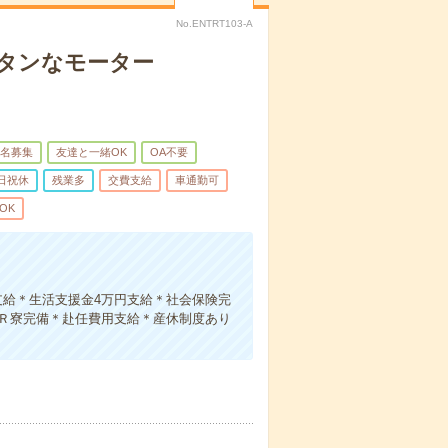
No.ENTRT103-A
ンタンなモーター
名募集
友達と一緒OK
OA不要
日祝休
残業多
交費支給
車通勤可
OK
支給＊生活支援金4万円支給＊社会保険完
1Ｒ寮完備＊赴任費用支給＊産休制度あり