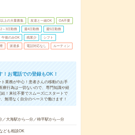
名以上の大量募集
友達と一緒OK
OA不要
2～3日勤務
週4日勤務
週5日勤務
午後のみOK
残業少
シフト
煙
派遣多
電話対応なし
ルーティン
す！お電話での登録もOK！
ート業務が中心！患者さんの移動のお手
医療行為は一切ないので、専門知識や経
完結！来社不要でスムーズにスタートで
で、無理なく自分のペースで働けます！
分／大海駅から---分／柿平駅から---分
なども相談OK