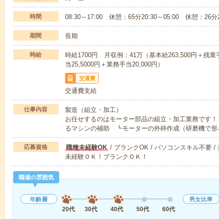
時間
08:30～17:00 休憩：65分20:30～05:00 休憩：
期間
長期
時給
時給1700円 月収例：41万（基本給263,500円＋残業手
当25,5000円＋業務手当20,000円）
交通費
交通費支給
仕事内容
製造（組立・加工）
お任せするのはモーター部品の組立・加工業務です！
るマシンの補助 ┗モーターの外枠作成（研磨機で形
応募資格
職種未経験OK
/ ブランクOK / パソコンスキル不要 /
未経験ＯＫ！ブランクＯＫ！
職場の雰囲気
年齢層
男女比率
20代
30代
40代
50代
60代