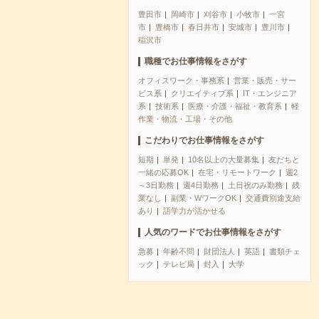
豊田市
岡崎市
刈谷市
小牧市
一宮
市
豊橋市
春日井市
安城市
豊川市
稲沢市
職種でお仕事情報をさがす
オフィスワーク・事務系
営業・販売・サー
ビス系
クリエイティブ系
IT・エンジニア
系
技術系
医療・介護・福祉・教育系
軽
作業・物流・工場・その他
こだわりでお仕事情報をさがす
短期
単発
10名以上の大量募集
友だちと
一緒の応募OK
在宅・リモートワーク
週2
～3日勤務
週4日勤務
土日祝のみ勤務
残
業なし
副業・WワークOK
交通費別途支給
あり
語学力が活かせる
人気のワードでお仕事情報をさがす
急募
年齢不問
財団法人
英語
書類チェ
ック
テレビ局
封入
大学