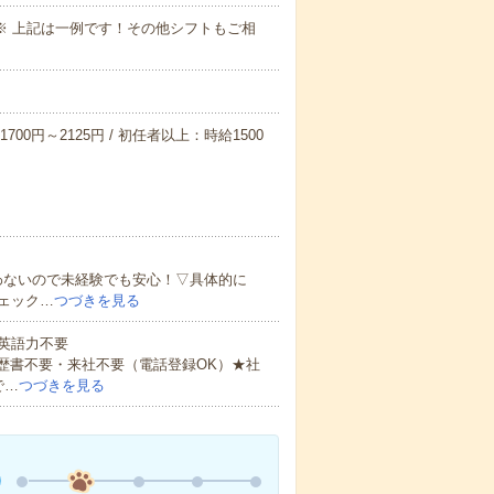
～09:00※ 上記は一例です！その他シフトもご相
700円～2125円 / 初任者以上：時給1500
わないので未経験でも安心！▽具体的に
ェック…
つづきを見る
 英語力不要
歴書不要・来社不要（電話登録OK）★社
で…
つづきを見る