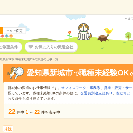
ヘル
エリア変更
た希望条件
お気に入りの派遣会社
知県新城市 職種未経験OKの派遣の仕事一覧
愛知県新城市
職種未経験OK
で
新城市の派遣のお仕事情報です。
オフィスワーク・事務系
、
営業・販売・サー
揃えています。職種未経験OKの条件の他に、
交通費別途支給あり
、
友だちと一
わり条件も取り揃えています。
22
1
22
件中
～
件を表示中
未読