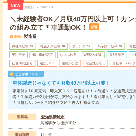
NEW
掲載日
2026/08/09
＼未経験者OK／月収40万円以上可！カ
の組み立て＊車通勤OK！
派遣
製造系
派遣先
職種未経験OK
社会人未経験OK
ブランクOK
既卒第二新卒OK
複数
英語不要
40～50代活躍
しゅふ歓迎
WEB登録OK
週5日勤務
土
社食/補助あり
週払いOK
職場が分煙
電話対応なし
自転車・バイク
ここがポイント！
車体製造じゃなくても月収40万円以上可能！
家電付き1Ｒ寮完備！即入寮ＯＫ！送迎あり！＜待遇＞＊交通費規定
備＊生産協力金2万円が毎月支給されます！＊送迎車あり＊家電付き
＊引越しサポート＊紹介料支給＊再入社祝金支給
勤務地
愛知県新城市
鳥居駅から徒歩10分
曜日頻度
月～金