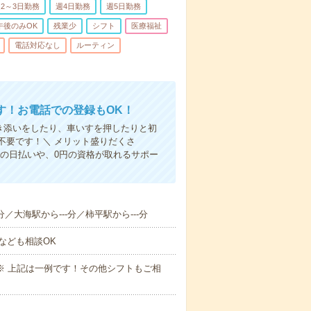
2～3日勤務
週4日勤務
週5日勤務
午後のみOK
残業少
シフト
医療福祉
電話対応なし
ルーティン
す！お電話での登録もOK！
付き添いをしたり、車いすを押したりと初
不要です！＼ メリット盛りだくさ
の日払いや、0円の資格が取れるサポー
分／大海駅から---分／柿平駅から---分
なども相談OK
～09:00※ 上記は一例です！その他シフトもご相