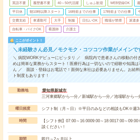
英語不要
履歴書不要
40～50代活躍
しゅふ歓迎
WEB登録OK
週
平日休
朝10時以降スタート
16時前までの仕事
17時前までの仕事
交費支給
車通勤可
大手
制服
日払いOK
職場が禁煙
派遣多
自転車・バイクOK
看護師
介護士
ここがポイント！
＼未経験さん必見／モクモク・コツコツ作業がメインで
＼ 病院WORKデビューにピッタリ ／ 病院内で患者さんの移動の
めは簡単な業務からスタート！医療行為は一切ないので経験や知識は
ん ／ 面談・登録はお電話で！面倒な来社は必要ありません。お給料
ト制度もあります！
勤務地
愛知県新城市
三河東郷駅から---分／新城駅から---分／池場駅から---
曜日頻度
シフト制（月～日）※平日のみなどの相談もOK※週3
時間
【シフト例】07:00～16:0009:00～18:0017:00
談ください！
期間
即日～2ヶ月以上