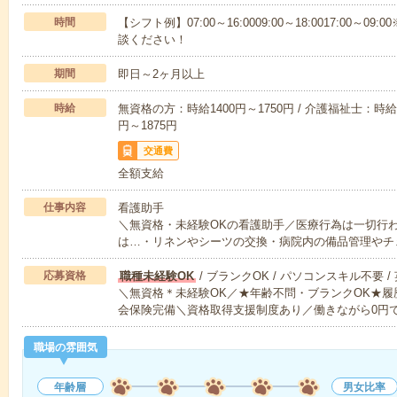
時間
【シフト例】07:00～16:0009:00～18:0017:00
談ください！
期間
即日～2ヶ月以上
時給
無資格の方：時給1400円～1750円 / 介護福祉士：時給1
円～1875円
交通費
全額支給
仕事内容
看護助手
＼無資格・未経験OKの看護助手／医療行為は一切行
は…・リネンやシーツの交換・病院内の備品管理やチ
応募資格
職種未経験OK
/ ブランクOK / パソコンスキル不要 /
＼無資格＊未経験OK／★年齢不問・ブランクOK★履
会保険完備＼資格取得支援制度あり／働きながら0円
職場の雰囲気
年齢層
男女比率