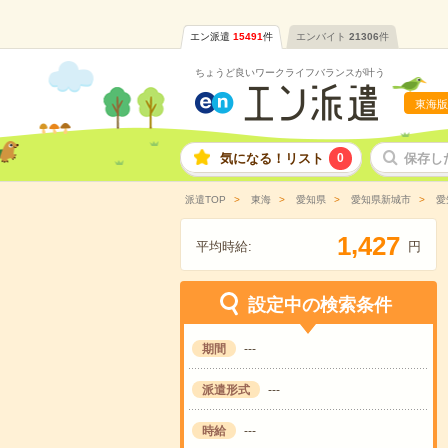
エン派遣
15491
件
エンバイト
21306
件
ちょうど良いワークライフバランスが叶う
東海版
気になる！リスト
0
保存し
派遣TOP
東海
愛知県
愛知県新城市
愛
,
1
4
2
7
平均時給:
円
設定中の検索条件
期間
---
派遣形式
---
時給
---