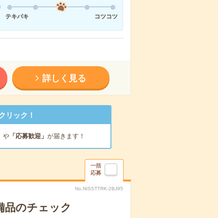
テキパキ
コツコツ
詳しく見る
クリック！
」
や
「応募歓迎」
が届きます！
一括
応募
No.NISSTTRK-2BJ95
で備品のチェック