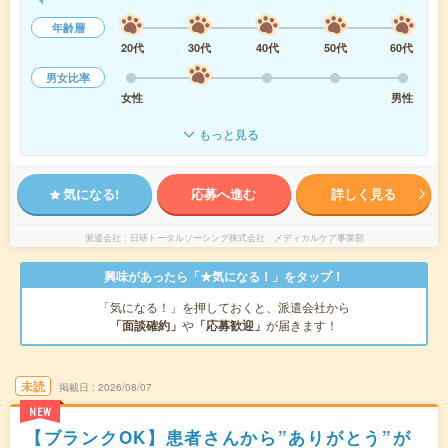
年齢層
20代
30代
40代
50代
60代
男女比率
女性
男性
もっと見る
気になる!
応募へ進む
詳しく見る
派遣会社
日研トータルソーシング株式会社 メディカルケア事業部
興味があったら「★気になる！」をタップ！
「気になる！」を押しておくと、派遣会社から
「面談確約」
や
「応募歓迎」
が届きます！
未読
掲載日
2026/08/07
NEW
【ブランクOK】患者さんから”ありがとう”が