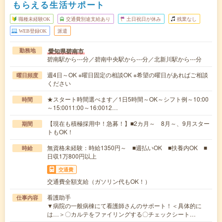
もらえる生活サポート
職種未経験OK
交通費別途支給あり
土日祝日が休み
残業なし
WEB登録OK
派遣
愛知県碧南市
勤務地
碧南駅から---分／碧南中央駅から---分／北新川駅から---分
週4日～OK ※曜日固定の相談OK ※希望の曜日があればご相談
曜日頻度
ください
★スタート時間選べます／1日5時間～OK～シフト例～10:00
時間
～15:0011:00～16:0012…
【現在も積極採用中！急募！】■2カ月～ 8月～、9月スター
期間
トもOK！
無資格未経験：時給1350円～ ■週払いOK ■扶養内OK ■
時給
日収1万800円以上
交通費
交通費全額支給（ガソリン代もOK！）
看護助手
仕事内容
▼病院の一般病棟にて看護師さんのサポート！＜具体的に
は…＞〇カルテをファイリングする〇チェックシート…