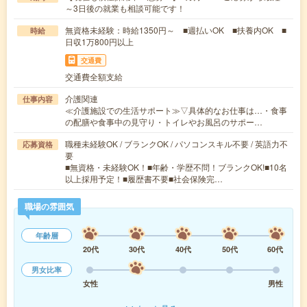
～3日後の就業も相談可能です！
無資格未経験：時給1350円～ ■週払いOK ■扶養内OK ■
時給
日収1万800円以上
交通費
交通費全額支給
介護関連
仕事内容
≪介護施設での生活サポート≫▽具体的なお仕事は…・食事
の配膳や食事中の見守り・トイレやお風呂のサポー…
職種未経験OK / ブランクOK / パソコンスキル不要 / 英語力不
応募資格
要
■無資格・未経験OK！■年齢・学歴不問！ブランクOK!■10名
以上採用予定！■履歴書不要■社会保険完…
職場の雰囲気
年齢層
20代
30代
40代
50代
60代
男女比率
女性
男性