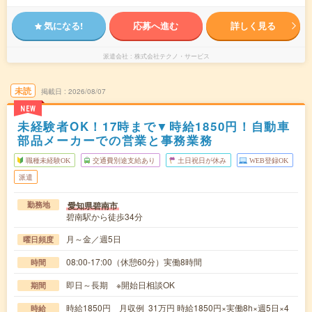
気になる!
応募へ進む
詳しく見る
派遣会社
株式会社テクノ・サービス
未読
掲載日
2026/08/07
NEW
未経験者OK！17時まで▼時給1850円！自動車
部品メーカーでの営業と事務業務
職種未経験OK
交通費別途支給あり
土日祝日が休み
WEB登録OK
派遣
愛知県碧南市
勤務地
碧南駅から徒歩34分
月～金／週5日
曜日頻度
08:00-17:00（休憩60分）実働8時間
時間
即日～長期 ※開始日相談OK
期間
時給1850円 月収例 31万円 時給1850円×実働8h×週5日×4
時給