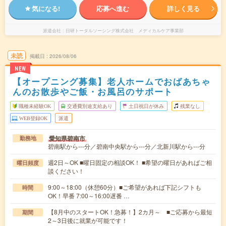
気になる!
応募へ進む
詳しく見る
派遣会社
日研トータルソーシング株式会社 メディカルケア事業部
未読
掲載日
2026/08/06
NEW
【オープニング募集】老人ホームでおばあちゃ
んのお散歩やご飯・お風呂のサポート
職種未経験OK
交通費別途支給あり
土日祝日が休み
残業なし
WEB登録OK
派遣
愛知県碧南市
勤務地
碧南駅から---分／碧南中央駅から---分／北新川駅から---分
週2日～OK ■曜日固定の相談OK！ ■希望の曜日があればご相
曜日頻度
談ください！
9:00～18:00（休憩60分）■ご希望があれば下記シフトも
時間
OK！早番 7:00～16:00遅番 …
【8月中のスタートOK！急募！】2カ月～ ■ご応募から最短
期間
2～3日後に就業が可能です！