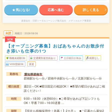
気になる!
応募へ進む
詳しく見る
派遣会社
日研トータルソーシング株式会社 メディカルケア事業部
未読
掲載日
2026/08/06
NEW
【オープニング募集】おばあちゃんのお散歩付
き添いも仕事の1つ
職種未経験OK
交通費別途支給あり
土日祝日が休み
残業なし
WEB登録OK
派遣
愛知県碧南市
勤務地
碧南駅から---分／碧南中央駅から---分／北新川駅から---分
週2日～OK ■曜日固定の相談OK！ ■希望の曜日があればご相
曜日頻度
談ください！
9:00～18:00（休憩60分）■ご希望があれば下記シフトも
時間
OK！早番 7:00～16:00遅番 …
【現在も積極採用中！急募！】2カ月～ ■ご応募から最短2
期間