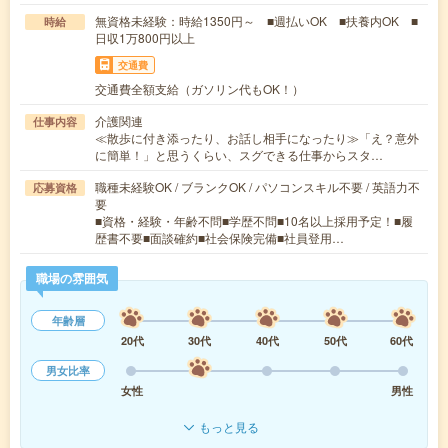
無資格未経験：時給1350円～ ■週払いOK ■扶養内OK ■
時給
日収1万800円以上
交通費
交通費全額支給（ガソリン代もOK！）
介護関連
仕事内容
≪散歩に付き添ったり、お話し相手になったり≫「え？意外
に簡単！」と思うくらい、スグできる仕事からスタ…
職種未経験OK / ブランクOK / パソコンスキル不要 / 英語力不
応募資格
要
■資格・経験・年齢不問■学歴不問■10名以上採用予定！■履
歴書不要■面談確約■社会保険完備■社員登用…
職場の雰囲気
年齢層
20代
30代
40代
50代
60代
男女比率
女性
男性
もっと見る