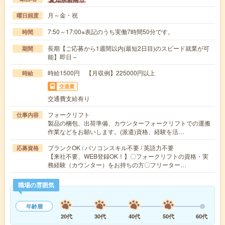
月～金・祝
曜日頻度
7:50～17:00※表記のうち実働7時間50分です。
時間
長期【ご応募から1週間以内(最短2日目)のスピード就業が可
期間
能】即日～
時給1500円 【月収例】225000円以上
時給
交通費
交通費支給有り
フォークリフト
仕事内容
製品の梱包、出荷準備、カウンターフォークリフトでの運搬
作業などをお願いします。(派遣)資格、経験を活…
ブランクOK / パソコンスキル不要 / 英語力不要
応募資格
【来社不要、WEB登録OK！】〇フォークリフトの資格・実
務経験（カウンター）をお持ちの方〇フリーター…
職場の雰囲気
年齢層
20代
30代
40代
50代
60代