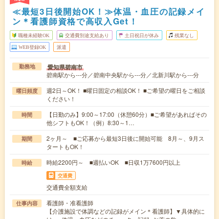
≪最短3日後開始OK！≫体温・血圧の記録メイ
ン＊看護師資格で高収入Get！
職種未経験OK
交通費別途支給あり
土日祝日が休み
残業なし
WEB登録OK
派遣
愛知県碧南市
勤務地
碧南駅から---分／碧南中央駅から---分／北新川駅から---分
週2日～OK！ ■曜日固定の相談OK！ ■ご希望の曜日をご相談
曜日頻度
ください！
【日勤のみ】9:00～17:00（休憩60分）■ご希望があればその
時間
他シフトもOK！（例）8:30～1…
2ヶ月～ ■ご応募から最短3日後に開始可能 8月～、9月ス
期間
タートもOK！
時給2200円～ ■週払いOK ■日収1万7600円以上
時給
交通費
交通費全額支給
看護師・准看護師
仕事内容
【介護施設で体調などの記録がメイン＊看護師】▼具体的に