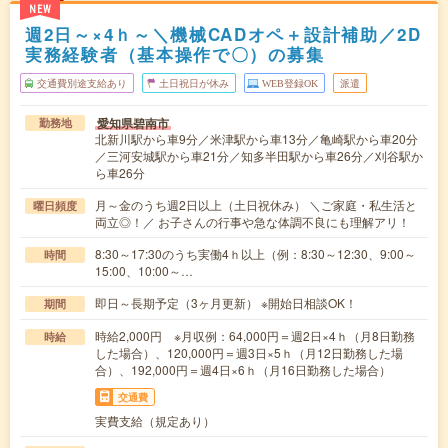
NEW
週2日～×4ｈ～＼機械CADオペ＋設計補助／2D
実務経験者（基本操作で〇）の募集
交通費別途支給あり
土日祝日が休み
WEB登録OK
派遣
愛知県碧南市
勤務地
北新川駅から車9分／米津駅から車13分／亀崎駅から車20分
／三河安城駅から車21分／知多半田駅から車26分／刈谷駅か
ら車26分
月～金のうち週2日以上（土日祝休み） ＼ご家庭・私生活と
曜日頻度
両立◎！／ お子さんの行事や急な体調不良にも理解アリ！
8:30～17:30のうち実働4ｈ以上（例：8:30～12:30、9:00～
時間
15:00、10:00～…
即日～長期予定（3ヶ月更新） ※開始日相談OK！
期間
時給2,000円 ※月収例：64,000円＝週2日×4ｈ（月8日勤務
時給
した場合）、120,000円＝週3日×5ｈ（月12日勤務した場
合）、192,000円＝週4日×6ｈ（月16日勤務した場合）
交通費
実費支給（規定あり）