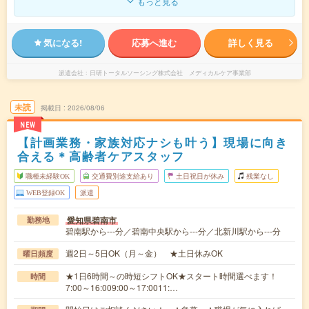
もっと見る
気になる!
応募へ進む
詳しく見る
派遣会社
日研トータルソーシング株式会社 メディカルケア事業部
未読
掲載日
2026/08/06
NEW
【計画業務・家族対応ナシも叶う】現場に向き
合える＊高齢者ケアスタッフ
職種未経験OK
交通費別途支給あり
土日祝日が休み
残業なし
WEB登録OK
派遣
愛知県碧南市
勤務地
碧南駅から---分／碧南中央駅から---分／北新川駅から---分
週2日～5日OK（月～金） ★土日休みOK
曜日頻度
★1日6時間～の時短シフトOK★スタート時間選べます！
時間
7:00～16:009:00～17:0011:…