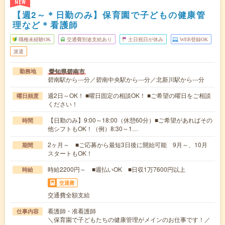
NEW
【週2～＊日勤のみ】保育園で子どもの健康管
理など＊看護師
職種未経験OK
交通費別途支給あり
土日祝日が休み
WEB登録OK
派遣
愛知県碧南市
勤務地
碧南駅から---分／碧南中央駅から---分／北新川駅から---分
週2日～OK！ ■曜日固定の相談OK！ ■ご希望の曜日をご相談
曜日頻度
ください！
【日勤のみ】9:00～18:00（休憩60分）■ご希望があればその
時間
他シフトもOK！（例）8:30～1…
2ヶ月～ ■ご応募から最短3日後に開始可能 9月～、10月
期間
スタートもOK！
時給2200円～ ■週払いOK ■日収1万7600円以上
時給
交通費
交通費全額支給
看護師・准看護師
仕事内容
＼保育園で子どもたちの健康管理がメインのお仕事です！／