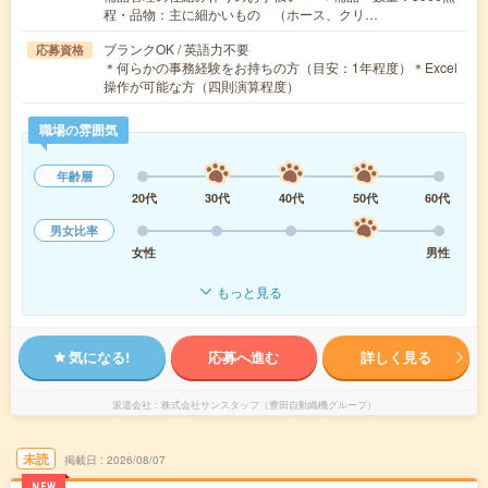
程・品物：主に細かいもの （ホース、クリ…
ブランクOK / 英語力不要
応募資格
＊何らかの事務経験をお持ちの方（目安：1年程度）＊Excel
操作が可能な方（四則演算程度）
職場の雰囲気
年齢層
20代
30代
40代
50代
60代
男女比率
女性
男性
もっと見る
気になる!
応募へ進む
詳しく見る
派遣会社
株式会社サンスタッフ（豊田自動織機グループ）
未読
掲載日
2026/08/07
NEW