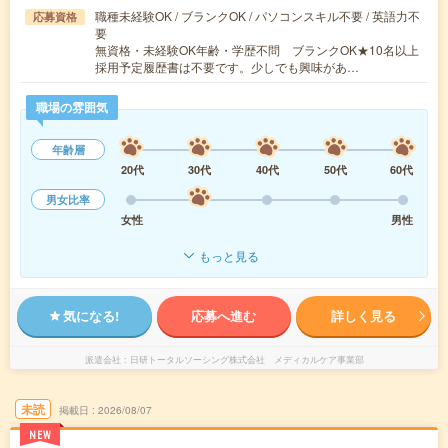
職種未経験OK / ブランクOK / パソコンスキル不要 / 英語力不
応募資格
要
無資格・未経験OK年齢・学歴不問 ブランクOK★10名以上
採用予定履歴書は不要です。少しでも興味があ…
職場の雰囲気
年齢層
20代
30代
40代
50代
60代
男女比率
女性
男性
もっと見る
気になる!
応募へ進む
詳しく見る
派遣会社
日研トータルソーシング株式会社 メディカルケア事業部
未読
掲載日
2026/08/07
NEW