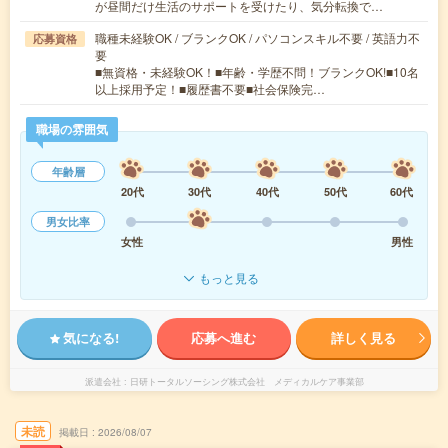
が昼間だけ生活のサポートを受けたり、気分転換で…
職種未経験OK / ブランクOK / パソコンスキル不要 / 英語力不
応募資格
要
■無資格・未経験OK！■年齢・学歴不問！ブランクOK!■10名
以上採用予定！■履歴書不要■社会保険完…
職場の雰囲気
年齢層
20代
30代
40代
50代
60代
男女比率
女性
男性
もっと見る
気になる!
応募へ進む
詳しく見る
派遣会社
日研トータルソーシング株式会社 メディカルケア事業部
未読
掲載日
2026/08/07