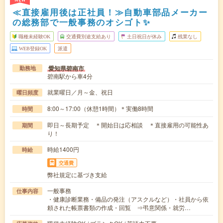
≪直接雇用後は正社員！≫自動車部品メーカー
の総務部で一般事務のオシゴト✨
職種未経験OK
交通費別途支給あり
土日祝日が休み
残業なし
WEB登録OK
派遣
愛知県碧南市
勤務地
碧南駅から車4分
就業曜日／月～金、祝日
曜日頻度
8:00～17:00（休憩1時間）＊実働8時間
時間
即日～長期予定 ＊開始日は応相談 ＊直接雇用の可能性あ
期間
り！
時給1400円
時給
交通費
弊社規定に基づき支給
一般事務
仕事内容
・健康診断業務・備品の発注（アスクルなど）・社員から依
頼された帳票書類の作成・回覧 ⇒弔意関係・就労…