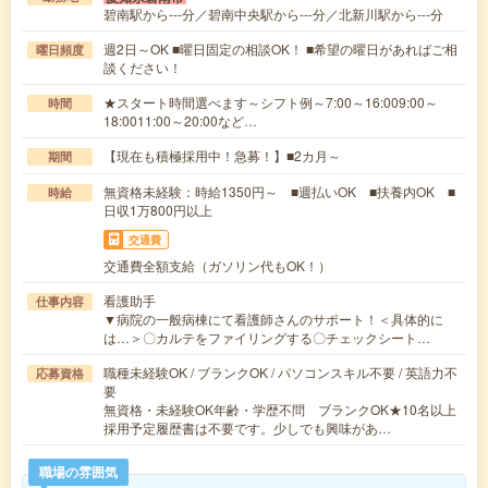
碧南駅から---分／碧南中央駅から---分／北新川駅から---分
週2日～OK ■曜日固定の相談OK！ ■希望の曜日があればご相
曜日頻度
談ください！
★スタート時間選べます～シフト例～7:00～16:009:00～
時間
18:0011:00～20:00など…
【現在も積極採用中！急募！】■2カ月～
期間
無資格未経験：時給1350円～ ■週払いOK ■扶養内OK ■
時給
日収1万800円以上
交通費
交通費全額支給（ガソリン代もOK！）
看護助手
仕事内容
▼病院の一般病棟にて看護師さんのサポート！＜具体的に
は…＞〇カルテをファイリングする〇チェックシート…
職種未経験OK / ブランクOK / パソコンスキル不要 / 英語力不
応募資格
要
無資格・未経験OK年齢・学歴不問 ブランクOK★10名以上
採用予定履歴書は不要です。少しでも興味があ…
職場の雰囲気