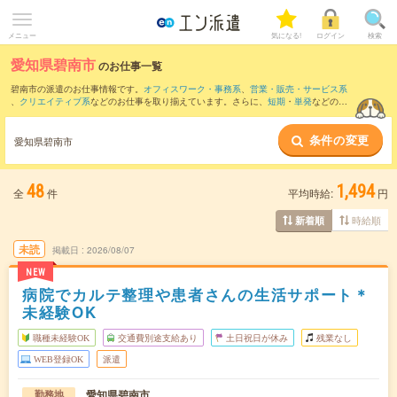
メニュー
気になる!
ログイン
検索
愛知県碧南市
のお仕事一覧
碧南市の派遣のお仕事情報です。
オフィスワーク・事務系
、
営業・販売・サービス系
、
クリエイティブ系
などのお仕事を取り揃えています。さらに、
短期
・
単発
などの期
間や、
職種未経験OK
などのこだわり条件で絞り込んでいただけます。
条件の変更
また、
刈谷市
・
半田市
・
知多郡
・
高浜市
・
西尾市
など隣接エリアのお仕事もご確認い
愛知県碧南市
ただけます。
48
1,494
全
件
平均時給:
円
時給順
新着順
未読
掲載日
2026/08/07
NEW
病院でカルテ整理や患者さんの生活サポート＊
未経験OK
職種未経験OK
交通費別途支給あり
土日祝日が休み
残業なし
WEB登録OK
派遣
愛知県碧南市
勤務地