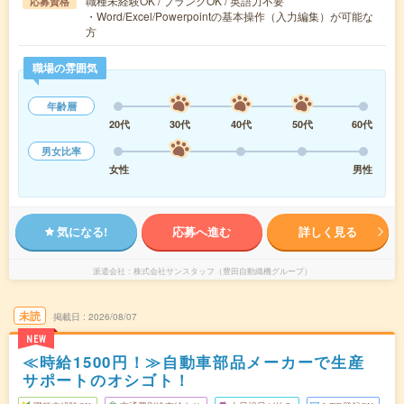
職種未経験OK / ブランクOK / 英語力不要
応募資格
・Word/Excel/Powerpointの基本操作（入力編集）が可能な
方
職場の雰囲気
年齢層
20代
30代
40代
50代
60代
男女比率
女性
男性
気になる!
応募へ進む
詳しく見る
派遣会社
株式会社サンスタッフ（豊田自動織機グループ）
未読
掲載日
2026/08/07
NEW
≪時給1500円！≫自動車部品メーカーで生産
サポートのオシゴト！