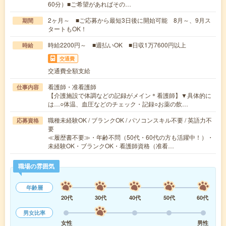
60分）■ご希望があればその…
2ヶ月～ ■ご応募から最短3日後に開始可能 8月～、9月ス
期間
タートもOK！
時給2200円～ ■週払いOK ■日収1万7600円以上
時給
交通費
交通費全額支給
看護師・准看護師
仕事内容
【介護施設で体調などの記録がメイン＊看護師】▼具体的に
は…○体温、血圧などのチェック・記録○お薬の飲…
職種未経験OK / ブランクOK / パソコンスキル不要 / 英語力不
応募資格
要
≪履歴書不要≫・年齢不問（50代・60代の方も活躍中！）・
未経験OK・ブランクOK・看護師資格（准看…
職場の雰囲気
年齢層
20代
30代
40代
50代
60代
男女比率
女性
男性