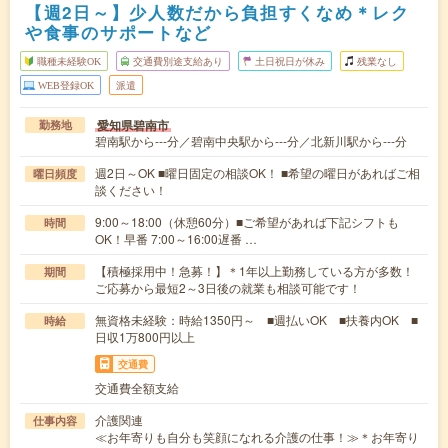
【週2日～】少人数だから負担すくなめ＊レク
や食事のサポートなど
職種未経験OK
交通費別途支給あり
土日祝日が休み
残業なし
WEB登録OK
派遣
愛知県碧南市
勤務地
碧南駅から---分／碧南中央駅から---分／北新川駅から---分
週2日～OK ■曜日固定の相談OK！ ■希望の曜日があればご相
曜日頻度
談ください！
9:00～18:00（休憩60分）■ご希望があれば下記シフトも
時間
OK！早番 7:00～16:00遅番 …
【積極採用中！急募！】＊1年以上勤務している方が多数！
期間
ご応募から最短2～3日後の就業も相談可能です！
無資格未経験：時給1350円～ ■週払いOK ■扶養内OK ■
時給
日収1万800円以上
交通費
交通費全額支給
介護関連
仕事内容
≪お年寄りも自分も笑顔になれる介護の仕事！≫＊お年寄り