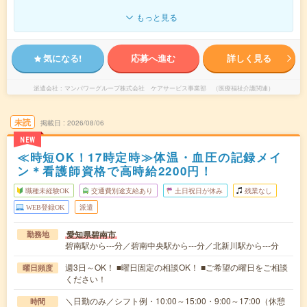
もっと見る
気になる!
応募へ進む
詳しく見る
派遣会社
マンパワーグループ株式会社 ケアサービス事業部 （医療福祉介護関連）
未読
掲載日
2026/08/06
NEW
≪時短OK！17時定時≫体温・血圧の記録メイ
ン＊看護師資格で高時給2200円！
職種未経験OK
交通費別途支給あり
土日祝日が休み
残業なし
WEB登録OK
派遣
愛知県碧南市
勤務地
碧南駅から---分／碧南中央駅から---分／北新川駅から---分
週3日～OK！ ■曜日固定の相談OK！ ■ご希望の曜日をご相談
曜日頻度
ください！
＼日勤のみ／シフト例・10:00～15:00・9:00～17:00（休憩
時間