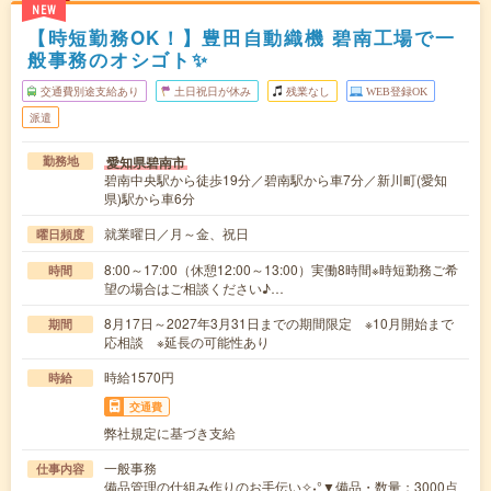
NEW
【時短勤務OK！】豊田自動織機 碧南工場で一
般事務のオシゴト✨
交通費別途支給あり
土日祝日が休み
残業なし
WEB登録OK
派遣
愛知県碧南市
勤務地
碧南中央駅から徒歩19分／碧南駅から車7分／新川町(愛知
県)駅から車6分
就業曜日／月～金、祝日
曜日頻度
8:00～17:00（休憩12:00～13:00）実働8時間※時短勤務ご希
時間
望の場合はご相談ください♪…
8月17日～2027年3月31日までの期間限定 ※10月開始まで
期間
応相談 ※延長の可能性あり
時給1570円
時給
交通費
弊社規定に基づき支給
一般事務
仕事内容
備品管理の仕組み作りのお手伝い✧˖°▼備品・数量：3000点