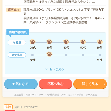
病院勤務とは違って急な対応や医療行為も少なく、…
職種未経験OK / ブランクOK / パソコンスキル不要 / 英語力不
応募資格
要
看護師資格（または准看護師資格）をお持ちの方！・年齢不
問・未経験OK・ブランクOK※志望動機や履歴書…
職場の雰囲気
年齢層
20代
30代
40代
50代
60代
男女比率
女性
男性
もっと見る
気になる!
応募へ進む
詳しく見る
派遣会社
日研トータルソーシング株式会社 メディカルケア事業部 ナース派遣
未読
掲載日
2026/08/07