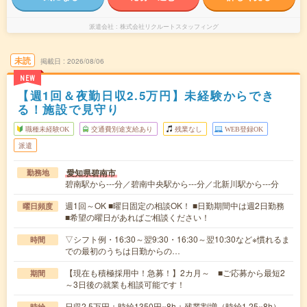
派遣会社
株式会社リクルートスタッフィング
未読
掲載日
2026/08/06
NEW
【週1回＆夜勤日収2.5万円】未経験からでき
る！施設で見守り
職種未経験OK
交通費別途支給あり
残業なし
WEB登録OK
派遣
愛知県碧南市
勤務地
碧南駅から---分／碧南中央駅から---分／北新川駅から---分
週1回～OK ■曜日固定の相談OK！ ■日勤期間中は週2日勤務
曜日頻度
■希望の曜日があればご相談ください！
▽シフト例・16:30～翌9:30・16:30～翌10:30など※慣れるま
時間
での最初のうちは日勤からの…
【現在も積極採用中！急募！】2カ月～ ■ご応募から最短2
期間
～3日後の就業も相談可能です！
日収2.5万円：時給1350円×8h＋残業割増（時給1.25×8h）
時給