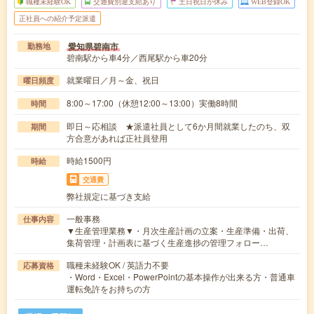
職種未経験OK
交通費別途支給あり
土日祝日が休み
WEB登録OK
正社員への紹介予定派遣
愛知県碧南市
勤務地
碧南駅から車4分／西尾駅から車20分
就業曜日／月～金、祝日
曜日頻度
8:00～17:00（休憩12:00～13:00）実働8時間
時間
即日～応相談 ★派遣社員として6か月間就業したのち、双
期間
方合意があれば正社員登用
時給1500円
時給
交通費
弊社規定に基づき支給
一般事務
仕事内容
▼生産管理業務▼・月次生産計画の立案・生産準備・出荷、
集荷管理・計画表に基づく生産進捗の管理フォロー…
職種未経験OK / 英語力不要
応募資格
・Word・Excel・PowerPointの基本操作が出来る方・普通車
運転免許をお持ちの方