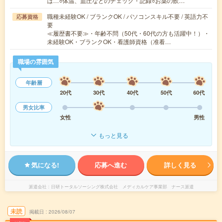
は…○体温、血圧などのチェック・記録○お薬の飲…
職種未経験OK / ブランクOK / パソコンスキル不要 / 英語力不
応募資格
要
≪履歴書不要≫・年齢不問（50代・60代の方も活躍中！）・
未経験OK・ブランクOK・看護師資格（准看…
職場の雰囲気
年齢層
20代
30代
40代
50代
60代
男女比率
女性
男性
もっと見る
気になる!
応募へ進む
詳しく見る
派遣会社
日研トータルソーシング株式会社 メディカルケア事業部 ナース派遣
未読
掲載日
2026/08/07