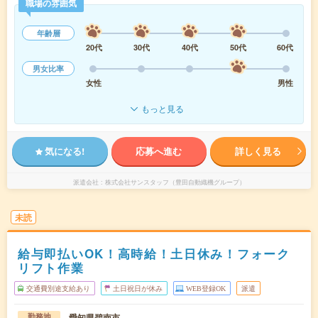
職場の雰囲気
年齢層
20代
30代
40代
50代
60代
男女比率
女性
男性
もっと見る
気になる!
応募へ進む
詳しく見る
派遣会社
株式会社サンスタッフ（豊田自動織機グループ）
未読
給与即払いOK！高時給！土日休み！フォーク
リフト作業
交通費別途支給あり
土日祝日が休み
WEB登録OK
派遣
愛知県碧南市
勤務地