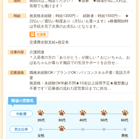
開始日はご相談ください！ ★急募 ★職場が気に入れば、
期間
長期でも働けます！
無資格未経験：時給1300円～ 経験者：時給1550円～ ★
時給
日払い／週払い制度あり（月払いも選べます）※稼働開始時
は手続き完了次第のお支払いとなります。
交通費
交通費全額支給※規定有
介護関連
仕事内容
＊入居者の方の「ありがとう」が嬉しい＊おじいちゃん、お
ばあちゃんが暮らす施設での生活サポートをお任せ…
職種未経験OK / ブランクOK / パソコンスキル不要 / 英語力不
応募資格
要
無資格・未経験OK年齢不問★10名以上採用予定★履歴書は
不要です▽応募後の流れ1)翌営業日までに担当…
職場の雰囲気
年齢層
20代
30代
40代
50代
60代
男女比率
女性
男性