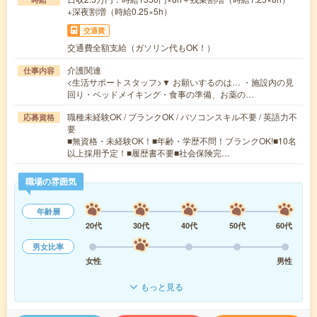
+深夜割増（時給0.25×5h）
交通費
交通費全額支給（ガソリン代もOK！）
介護関連
仕事内容
<生活サポートスタッフ>▼ お願いするのは… ・施設内の見
回り・ベッドメイキング・食事の準備、お薬の…
職種未経験OK / ブランクOK / パソコンスキル不要 / 英語力不
応募資格
要
■無資格・未経験OK！■年齢・学歴不問！ブランクOK!■10名
以上採用予定！■履歴書不要■社会保険完…
職場の雰囲気
年齢層
20代
30代
40代
50代
60代
男女比率
女性
男性
もっと見る