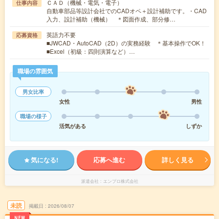
ＣＡＤ（機械・電気・電子）
仕事内容
自動車部品等設計会社でのCADオペ＋設計補助です。・CAD
入力、設計補助（機械） ＊図面作成、部分修…
英語力不要
応募資格
■JWCAD・AutoCAD（2D）の実務経験 ＊基本操作でOK！
■Excel（初級：四則演算など）…
職場の雰囲気
男女比率
女性
男性
職場の様子
活気がある
しずか
気になる!
応募へ進む
詳しく見る
派遣会社
エンプロ株式会社
未読
掲載日
2026/08/07
NEW