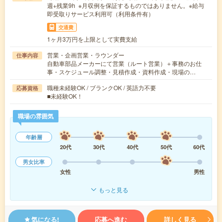
週+残業9h ※月収例を保証するものではありません。※給与
即受取りサービス利用可（利用条件有）
交通費
1ヶ月3万円を上限として実費支給
営業・企画営業・ラウンダー
仕事内容
自動車部品メーカーにて営業（ルート営業）＋事務のお仕
事・スケジュール調整・見積作成・資料作成・現場の…
職種未経験OK / ブランクOK / 英語力不要
応募資格
■未経験OK！
職場の雰囲気
年齢層
20代
30代
40代
50代
60代
男女比率
女性
男性
もっと見る
気になる!
応募へ進む
詳しく見る