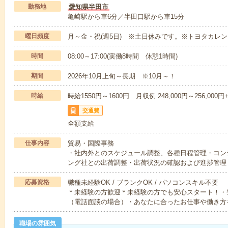
勤務地
愛知県半田市
亀崎駅から車6分／半田口駅から車15分
曜日頻度
月～金・祝(週5日) ※土日休みです。※トヨタカレ
時間
08:00～17:00(実働8時間 休憩1時間)
期間
2026年10月上旬～長期 ※10月～！
時給
時給1550円～1600円 月収例 248,000円～256,000
交通費
全額支給
仕事内容
貿易・国際事務
・社内外とのスケジュール調整、各種日程管理・コン
ング社との出荷調整・出荷状況の確認および進捗管理
応募資格
職種未経験OK / ブランクOK / パソコンスキル不要
＊未経験の方歓迎＊未経験の方でも安心スタート！・
（電話面談の場合）・あなたに合ったお仕事や働き方
職場の雰囲気