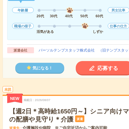
年齢層
男女比率
20代
30代
40代
50代
60代
職場の様子
仕事の仕方
活気がある
しずか
パーソルテンプスタッフ株式会社 （旧テンプスタッ
派遣会社
応募する
気になる！
未読
NEW
掲載日
2026/08/07
【週2日＊高時給1650円～】シニア向け
の配膳や見守り＊介護
派遣
介護施設や病院 ※ご自宅近辺からご案内可能
派遣先