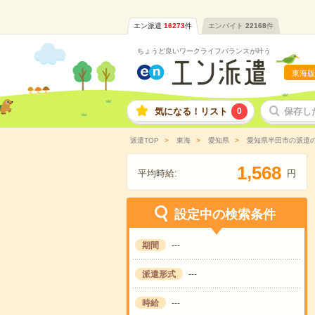
エン派遣
16273
件
エンバイト
22168
件
ちょうど良いワークライフバランスが叶う
東海版
気になる！リスト
0
保存し
派遣TOP
東海
愛知県
愛知県半田市の派遣
,
1
5
6
8
平均時給:
円
設定中の検索条件
期間
---
派遣形式
---
時給
---