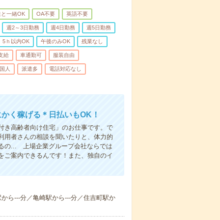
と一緒OK
OA不要
英語不要
週2～3日勤務
週4日勤務
週5日勤務
5ｈ以内OK
午後のみOK
残業なし
支給
車通勤可
服装自由
国人
派遣多
電話対応なし
にかく稼げる＊日払いもOK！
付き高齢者向け住宅」のお仕事です。で
利用者さんの相談を聞いたりと、体力的
の... 上場企業グループ会社ならでは
をご案内できるんです！また、独自のイ
駅から---分／亀崎駅から---分／住吉町駅か