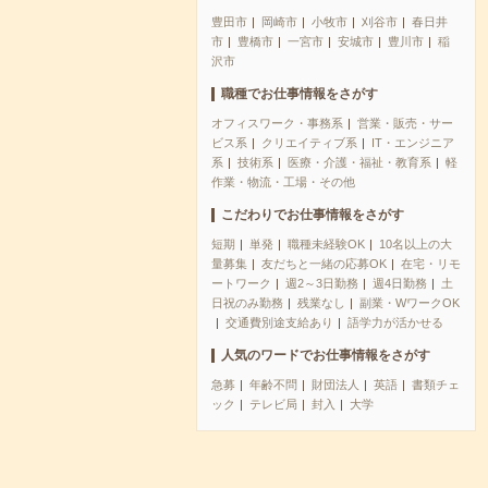
豊田市
岡崎市
小牧市
刈谷市
春日井
市
豊橋市
一宮市
安城市
豊川市
稲
沢市
職種でお仕事情報をさがす
オフィスワーク・事務系
営業・販売・サー
ビス系
クリエイティブ系
IT・エンジニア
系
技術系
医療・介護・福祉・教育系
軽
作業・物流・工場・その他
こだわりでお仕事情報をさがす
短期
単発
職種未経験OK
10名以上の大
量募集
友だちと一緒の応募OK
在宅・リモ
ートワーク
週2～3日勤務
週4日勤務
土
日祝のみ勤務
残業なし
副業・WワークOK
交通費別途支給あり
語学力が活かせる
人気のワードでお仕事情報をさがす
急募
年齢不問
財団法人
英語
書類チェ
ック
テレビ局
封入
大学