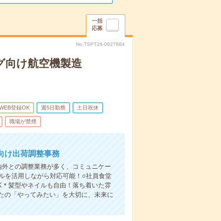
一括
応募
No.TSPT26-0627884
グ向け航空機製造
WEB登録OK
週5日勤務
土日祝休
職場が禁煙
向け出荷調整事務
内外との調整業務が多く、コミュニケー
ルを活用しながら対応可能！○社員食堂
OK＊髪型やネイルも自由！落ち着いた雰
たの「やってみたい」を大切に、未来に