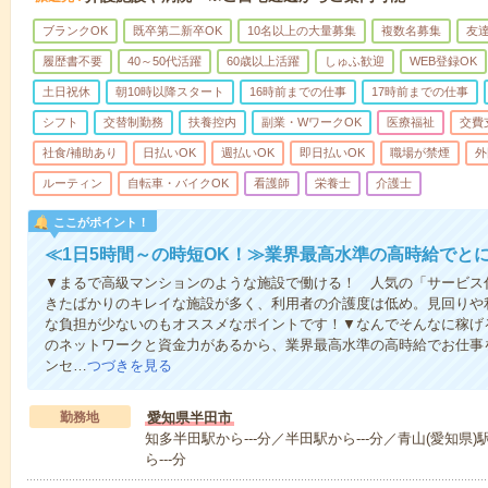
ブランクOK
既卒第二新卒OK
10名以上の大量募集
複数名募集
友達
履歴書不要
40～50代活躍
60歳以上活躍
しゅふ歓迎
WEB登録OK
土日祝休
朝10時以降スタート
16時前までの仕事
17時前までの仕事
シフト
交替制勤務
扶養控内
副業・WワークOK
医療福祉
交費
社食/補助あり
日払いOK
週払いOK
即日払いOK
職場が禁煙
外
ルーティン
自転車・バイクOK
看護師
栄養士
介護士
ここがポイント！
≪1日5時間～の時短OK！≫業界最高水準の高時給でと
▼まるで高級マンションのような施設で働ける！ 人気の「サービス
きたばかりのキレイな施設が多く、利用者の介護度は低め。見回りや
な負担が少ないのもオススメなポイントです！▼なんでそんなに稼げる
のネットワークと資金力があるから、業界最高水準の高時給でお仕事
ンセ…
つづきを見る
勤務地
愛知県半田市
知多半田駅から---分／半田駅から---分／青山(愛知県)
ら---分