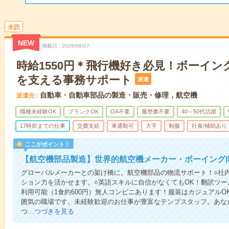
未読
NEW
掲載日
2026/08/07
時給1550円＊飛行機好き必見！ボーイン
を支える事務サポート
派遣
自動車・自動車部品の製造・販売・修理，航空機
派遣先
職種未経験OK
ブランクOK
OA不要
履歴書不要
40～50代活躍
17時前までの仕事
交費支給
車通勤可
大手
制服
社食/補助あり
ここがポイント！
【航空機部品製造】世界的航空機メーカー・ボーイング
グローバルメーカーとの架け橋に。航空機部品の物流サポート！○社
ション力を活かせます。○英語スキルに自信がなくてもOK！翻訳ツー
利用可能（1食約600円）無人コンビニあります！服装はカジュアル
囲気の職場です。未経験歓迎のお仕事が豊富なテンプスタッフ。あな
つ…
つづきを見る