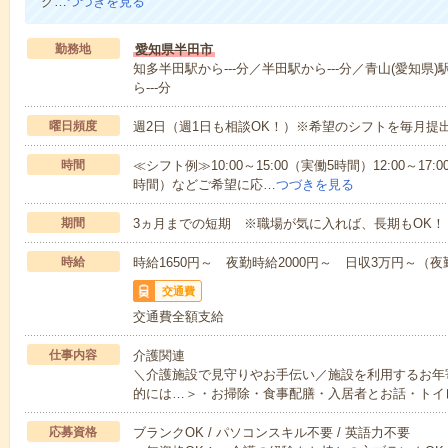
グ…
つづきを見る
勤務地
愛知県半田市
知多半田駅から---分／半田駅から---分／青山(愛知県)
ら---分
曜日頻度
週2日（週1日も相談OK！）※希望のシフトを毎月提
時間
≪シフト例≫10:00～15:00（実働5時間）12:00～17:0
時間）などご希望に応…
つづきを見る
期間
3ヵ月までの短期 ※職場が気に入れば、長期もOK！
時給
時給1650円～ 夜勤時給2000円～ 日収3万円～（夜勤
交通費
交通費全額支給
仕事内容
介護関連
＼介護施設で見守りやお手伝い／施設を利用するお年
的には…＞・お掃除・食事配膳・入居者とお話・トイ
応募資格
ブランクOK / パソコンスキル不要 / 英語力不要