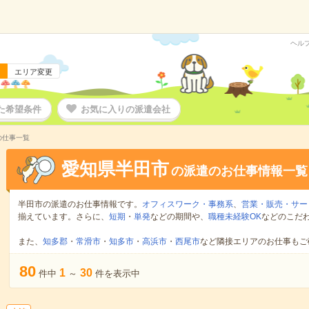
ヘル
エリア変更
た希望条件
お気に入りの派遣会社
の仕事一覧
愛知県半田市
の派遣のお仕事情報一覧
半田市の派遣のお仕事情報です。
オフィスワーク・事務系
、
営業・販売・サー
揃えています。さらに、
短期
・
単発
などの期間や、
職種未経験OK
などのこだ
また、
知多郡
・
常滑市
・
知多市
・
高浜市
・
西尾市
など隣接エリアのお仕事もご
80
1
30
件中
～
件を表示中