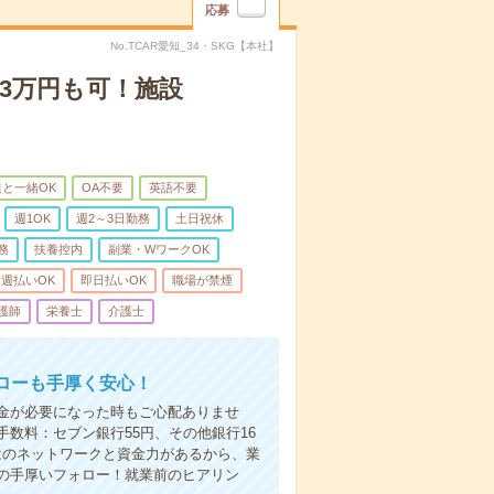
応募
No.TCAR愛知_34・SKG【本社】
3万円も可！施設
と一緒OK
OA不要
英語不要
週1OK
週2～3日勤務
土日祝休
務
扶養控内
副業・WワークOK
週払いOK
即日払いOK
職場が禁煙
護師
栄養士
介護士
ローも手厚く安心！
金が必要になった時もご心配ありませ
数料：セブン銀行55円、その他銀行16
ではのネットワークと資金力があるから、業
の手厚いフォロー！就業前のヒアリン