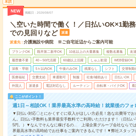
未読
NEW
掲載日
2026/08/07
＼空いた時間で働く！／日払いOK×1勤務
での見回りなど
派遣
介護施設や病院 ※ご自宅近辺からご案内可能
派遣先
ブランクOK
既卒第二新卒OK
10名以上の大量募集
複数名募集
友達
履歴書不要
40～50代活躍
60歳以上活躍
しゅふ歓迎
WEB登録OK
深夜・早朝
5ｈ以内OK
午後のみOK
残業なし
シフト
交替制勤
医療福祉
交費支給
車通勤可
制服
社食/補助あり
日払いOK
外国人
派遣多
電話対応なし
ルーティン
自転車・バイクOK
看
ここがポイント！
週1日～相談OK！業界最高水準の高時給！就業後のフォ
▼日払い対応〇とにかくすぐに収入がほしい方必見！急な出費等でお
ん。日払い手数料も業界最安手数料でご利用いただけます！（日払い手
5円。）▼なんでそんなに稼げるの... 上場企業グループ会社なら
界最高水準の高時給でお仕事をご案内できるんです！▼弊社スタッフ