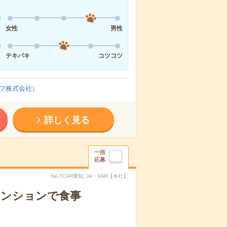
女性
男性
テキパキ
コツコツ
フ株式会社）
詳しく見る
一括
応募
No.TCAR愛知_34・SNR【本社】
マンションで食事