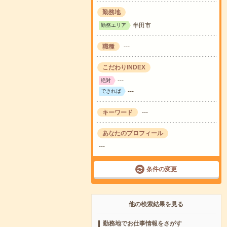
勤務地
半田市
勤務エリア
職種
---
こだわりINDEX
---
絶対
---
できれば
キーワード
---
あなたのプロフィール
---
条件の変更
他の検索結果を見る
勤務地でお仕事情報をさがす