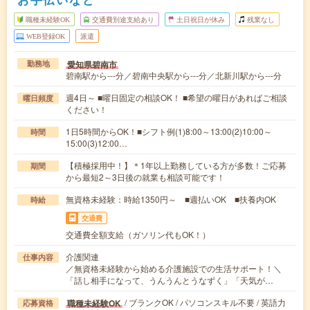
職種未経験OK
交通費別途支給あり
土日祝日が休み
残業なし
WEB登録OK
派遣
愛知県碧南市
勤務地
碧南駅から---分／碧南中央駅から---分／北新川駅から---分
週4日～ ■曜日固定の相談OK！ ■希望の曜日があればご相談
曜日頻度
ください！
1日5時間からOK！■シフト例(1)8:00～13:00(2)10:00～
時間
15:00(3)12:00…
【積極採用中！】＊1年以上勤務している方が多数！ご応募
期間
から最短2～3日後の就業も相談可能です！
無資格未経験：時給1350円～ ■週払いOK ■扶養内OK
時給
交通費
交通費全額支給（ガソリン代もOK！）
介護関連
仕事内容
／無資格未経験から始める介護施設での生活サポート！＼
「話し相手になって、うんうんとうなずく」「天気が…
/ ブランクOK / パソコンスキル不要 / 英語力
職種未経験OK
応募資格