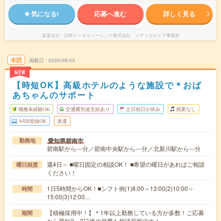
気になる!
応募へ進む
詳しく見る
派遣会社
日研トータルソーシング株式会社 メディカルケア事業部
未読
掲載日
2026/08/03
NEW
【時短OK】高級ホテルのような施設で＊おば
あちゃんのサポート
職種未経験OK
交通費別途支給あり
土日祝日が休み
残業なし
WEB登録OK
派遣
愛知県碧南市
勤務地
碧南駅から---分／碧南中央駅から---分／北新川駅から---分
週4日～ ■曜日固定の相談OK！ ■希望の曜日があればご相談
曜日頻度
ください！
1日5時間からOK！■シフト例(1)8:00～13:00(2)10:00～
時間
15:00(3)12:00…
【積極採用中！】＊1年以上勤務している方が多数！ご応募
期間
から最短2～3日後の就業も相談可能です！