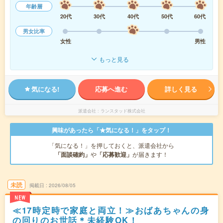
年齢層
20代
30代
40代
50代
60代
男女比率
女性
男性
もっと見る
気になる!
応募へ進む
詳しく見る
派遣会社
ランスタッド株式会社
興味があったら「★気になる！」をタップ！
「気になる！」を押しておくと、派遣会社から
「面談確約」
や
「応募歓迎」
が届きます！
未読
掲載日
2026/08/05
NEW
≪17時定時で家庭と両立！≫おばあちゃんの身
の回りのお世話＊未経験OK！