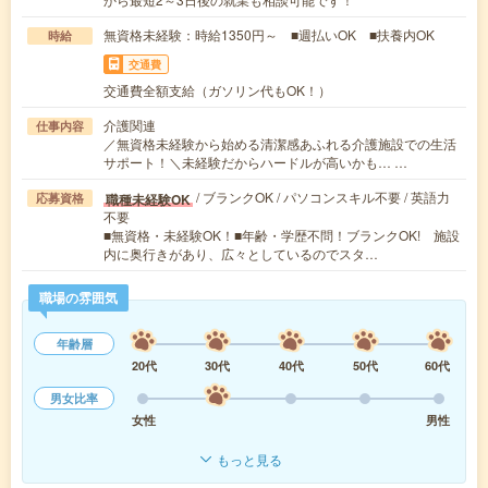
無資格未経験：時給1350円～ ■週払いOK ■扶養内OK
時給
交通費
交通費全額支給（ガソリン代もOK！）
介護関連
仕事内容
／無資格未経験から始める清潔感あふれる介護施設での生活
サポート！＼未経験だからハードルが高いかも… …
/ ブランクOK / パソコンスキル不要 / 英語力
職種未経験OK
応募資格
不要
■無資格・未経験OK！■年齢・学歴不問！ブランクOK! 施設
内に奥行きがあり、広々としているのでスタ…
職場の雰囲気
年齢層
20代
30代
40代
50代
60代
男女比率
女性
男性
もっと見る