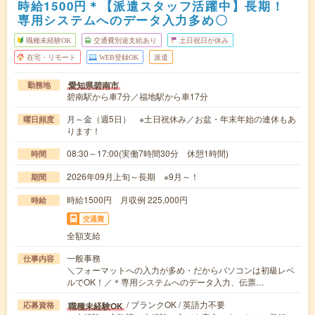
時給1500円＊【派遣スタッフ活躍中】長期！
専用システムへのデータ入力多め〇
職種未経験OK
交通費別途支給あり
土日祝日が休み
在宅・リモート
WEB登録OK
派遣
愛知県碧南市
勤務地
碧南駅から車7分／福地駅から車17分
月～金（週5日） ※土日祝休み／お盆・年末年始の連休もあ
曜日頻度
ります！
08:30～17:00(実働7時間30分 休憩1時間)
時間
2026年09月上旬～長期 ※9月～！
期間
時給1500円 月収例 225,000円
時給
交通費
全額支給
一般事務
仕事内容
＼フォーマットへの入力が多め・だからパソコンは初級レベ
ルでOK！／＊専用システムへのデータ入力、伝票…
/ ブランクOK / 英語力不要
職種未経験OK
応募資格