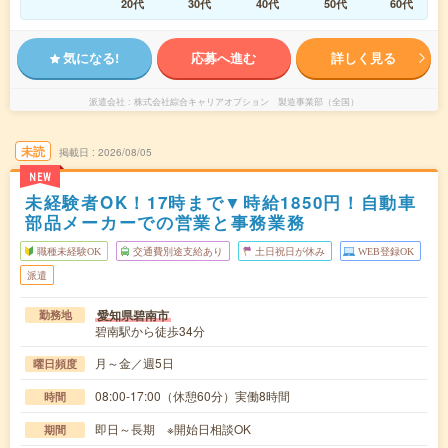
20代
30代
40代
50代
60代
気になる!
応募へ進む
詳しく見る
派遣会社
株式会社綜合キャリアオプション 製造事業部（全国）
未読
掲載日
2026/08/05
NEW
未経験者OK！17時まで▼時給1850円！自動車
部品メーカーでの営業と事務業務
職種未経験OK
交通費別途支給あり
土日祝日が休み
WEB登録OK
派遣
愛知県碧南市
勤務地
碧南駅から徒歩34分
月～金／週5日
曜日頻度
08:00-17:00（休憩60分）実働8時間
時間
即日～長期 ※開始日相談OK
期間