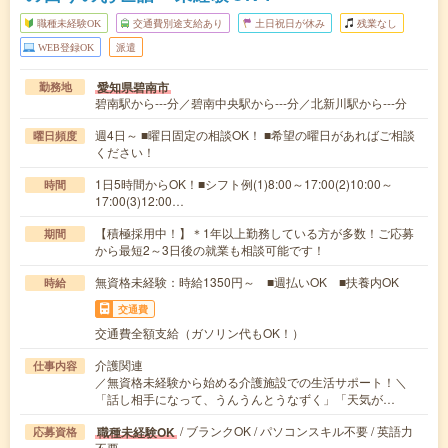
職種未経験OK
交通費別途支給あり
土日祝日が休み
残業なし
WEB登録OK
派遣
愛知県碧南市
勤務地
碧南駅から---分／碧南中央駅から---分／北新川駅から---分
週4日～ ■曜日固定の相談OK！ ■希望の曜日があればご相談
曜日頻度
ください！
1日5時間からOK！■シフト例(1)8:00～17:00(2)10:00～
時間
17:00(3)12:00…
【積極採用中！】＊1年以上勤務している方が多数！ご応募
期間
から最短2～3日後の就業も相談可能です！
無資格未経験：時給1350円～ ■週払いOK ■扶養内OK
時給
交通費
交通費全額支給（ガソリン代もOK！）
介護関連
仕事内容
／無資格未経験から始める介護施設での生活サポート！＼
「話し相手になって、うんうんとうなずく」「天気が…
/ ブランクOK / パソコンスキル不要 / 英語力
職種未経験OK
応募資格
不要