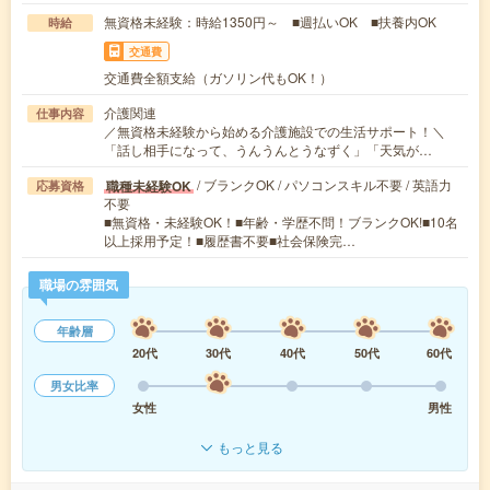
無資格未経験：時給1350円～ ■週払いOK ■扶養内OK
時給
交通費
交通費全額支給（ガソリン代もOK！）
介護関連
仕事内容
／無資格未経験から始める介護施設での生活サポート！＼
「話し相手になって、うんうんとうなずく」「天気が…
/ ブランクOK / パソコンスキル不要 / 英語力
職種未経験OK
応募資格
不要
■無資格・未経験OK！■年齢・学歴不問！ブランクOK!■10名
以上採用予定！■履歴書不要■社会保険完…
職場の雰囲気
年齢層
20代
30代
40代
50代
60代
男女比率
女性
男性
もっと見る