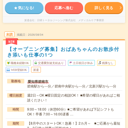
気になる!
応募へ進む
詳しく見る
派遣会社
日研トータルソーシング株式会社 メディカルケア事業部
未読
掲載日
2026/08/04
NEW
【オープニング募集】おばあちゃんのお散歩付
き添いも仕事の1つ
職種未経験OK
交通費別途支給あり
土日祝日が休み
残業なし
WEB登録OK
派遣
愛知県碧南市
勤務地
碧南駅から---分／碧南中央駅から---分／北新川駅から---分
週2日～OK ■曜日固定の相談OK！ ■希望の曜日があればご相
曜日頻度
談ください！
9:00～18:00（休憩60分）■ご希望があれば下記シフトも
時間
OK！早番 7:00～16:00遅番 …
【8月中のスタートOK！急募！】2カ月～ ■ご応募から最短
期間
2～3日後に就業が可能です！