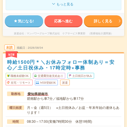
もっと見る
気になる!
応募へ進む
詳しく見る
派遣会社
マンパワーグループ株式会社 ケアサービス事業部 （医療福祉介護関連）
未読
掲載日
2026/08/04
NEW
時給1500円＊＼お休みフォロー体制あり＝安
心／土日祝休み・17時定時×事務
職種未経験OK
交通費別途支給あり
土日祝日が休み
在宅・リモート
WEB登録OK
派遣
愛知県碧南市
勤務地
碧南駅から車7分／福地駅から車17分
月～金（週5日） ※土日祝休み／お盆・年末年始の連休もあ
曜日頻度
ります！
08:30～17:00(実働7時間30分 休憩1時間)
時間