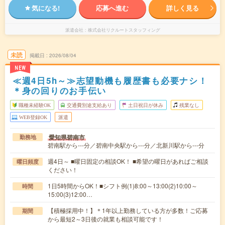
気になる!
応募へ進む
詳しく見る
派遣会社
株式会社リクルートスタッフィング
未読
掲載日
2026/08/04
NEW
≪週4日5h～≫志望動機も履歴書も必要ナシ！
＊身の回りのお手伝い
職種未経験OK
交通費別途支給あり
土日祝日が休み
残業なし
WEB登録OK
派遣
愛知県碧南市
勤務地
碧南駅から---分／碧南中央駅から---分／北新川駅から---分
週4日～ ■曜日固定の相談OK！ ■希望の曜日があればご相談
曜日頻度
ください！
1日5時間からOK！■シフト例(1)8:00～13:00(2)10:00～
時間
15:00(3)12:00…
【積極採用中！】＊1年以上勤務している方が多数！ご応募
期間
から最短2～3日後の就業も相談可能です！