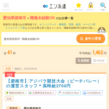
メニュー
気になる!
ログイン
検索
愛知県碧南市
×
職種未経験OK
のお仕事一覧
碧南市の派遣のお仕事情報です。
オフィスワーク・事務系
、
営業・販売・サービス系
、
クリエイティブ系
などのお仕事を取り揃えています。職種未経験OKの条件の他に、
交通費別途支給あり
、
友だちと一緒の応募OK
、
10名以上の大量募集
などのこだわり
条件も取り揃えています。
条件の変更
愛知県碧南市 / 職種未経験OK
41
1,462
全
件
平均時給:
円
時給順
新着順
未読
掲載日
2026/08/06
NEW
【碧南市】アジパラ競技大会（ビーチバレー）
の運営スタッフ＊高時給2700円
職種未経験OK
交通費別途支給あり
土日祝日が休み
WEB登録OK
派遣
愛知県碧南市
勤務地