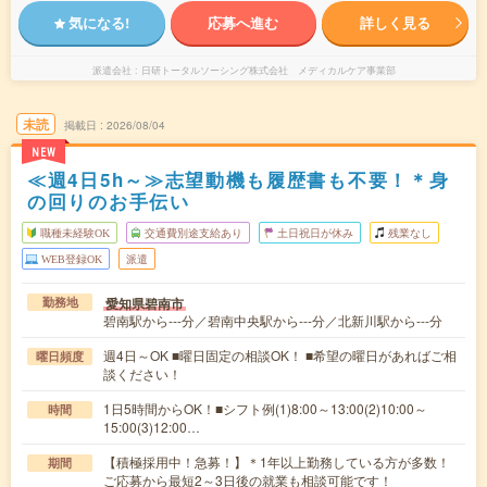
気になる!
応募へ進む
詳しく見る
派遣会社
日研トータルソーシング株式会社 メディカルケア事業部
未読
掲載日
2026/08/04
NEW
≪週4日5h～≫志望動機も履歴書も不要！＊身
の回りのお手伝い
職種未経験OK
交通費別途支給あり
土日祝日が休み
残業なし
WEB登録OK
派遣
愛知県碧南市
勤務地
碧南駅から---分／碧南中央駅から---分／北新川駅から---分
週4日～OK ■曜日固定の相談OK！ ■希望の曜日があればご相
曜日頻度
談ください！
1日5時間からOK！■シフト例(1)8:00～13:00(2)10:00～
時間
15:00(3)12:00…
【積極採用中！急募！】＊1年以上勤務している方が多数！
期間
ご応募から最短2～3日後の就業も相談可能です！