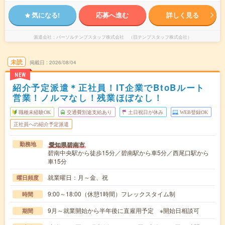
気になる!
応募へ進む
詳しく見る
派遣会社
パーソルテンプスタッフ株式会社 （旧テンプスタッフ株式会社）
未読
掲載日
2026/08/04
NEW
紹介予定派遣＊正社員！IT企業でBtoBルート
営業！ノルマなし！残業ほぼなし！
職種未経験OK
交通費別途支給あり
土日祝日が休み
WEB登録OK
正社員への紹介予定派遣
愛知県碧南市
勤務地
碧南中央駅から徒歩15分／碧南駅から車5分／西尾口駅から
車15分
就業曜日：月～金、祝
曜日頻度
9:00～18:00（休憩1時間）フレックスタイム制
時間
9月～就業開始から半年後に直雇用予定 ※開始日相談可
期間