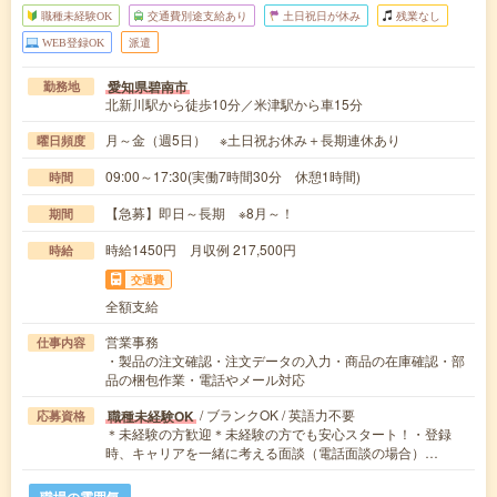
職種未経験OK
交通費別途支給あり
土日祝日が休み
残業なし
WEB登録OK
派遣
愛知県碧南市
勤務地
北新川駅から徒歩10分／米津駅から車15分
月～金（週5日） ※土日祝お休み＋長期連休あり
曜日頻度
09:00～17:30(実働7時間30分 休憩1時間)
時間
【急募】即日～長期 ※8月～！
期間
時給1450円 月収例 217,500円
時給
交通費
全額支給
営業事務
仕事内容
・製品の注文確認・注文データの入力・商品の在庫確認・部
品の梱包作業・電話やメール対応
/ ブランクOK / 英語力不要
職種未経験OK
応募資格
＊未経験の方歓迎＊未経験の方でも安心スタート！・登録
時、キャリアを一緒に考える面談（電話面談の場合）…