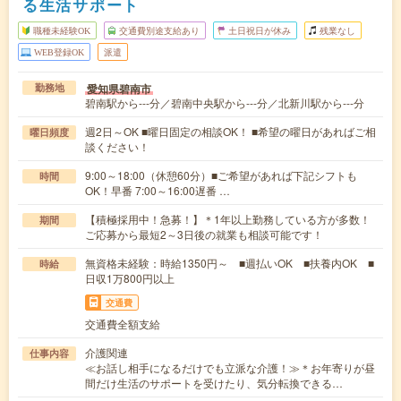
る生活サポート
職種未経験OK
交通費別途支給あり
土日祝日が休み
残業なし
WEB登録OK
派遣
愛知県碧南市
勤務地
碧南駅から---分／碧南中央駅から---分／北新川駅から---分
週2日～OK ■曜日固定の相談OK！ ■希望の曜日があればご相
曜日頻度
談ください！
9:00～18:00（休憩60分）■ご希望があれば下記シフトも
時間
OK！早番 7:00～16:00遅番 …
【積極採用中！急募！】＊1年以上勤務している方が多数！
期間
ご応募から最短2～3日後の就業も相談可能です！
無資格未経験：時給1350円～ ■週払いOK ■扶養内OK ■
時給
日収1万800円以上
交通費
交通費全額支給
介護関連
仕事内容
≪お話し相手になるだけでも立派な介護！≫＊お年寄りが昼
間だけ生活のサポートを受けたり、気分転換できる…