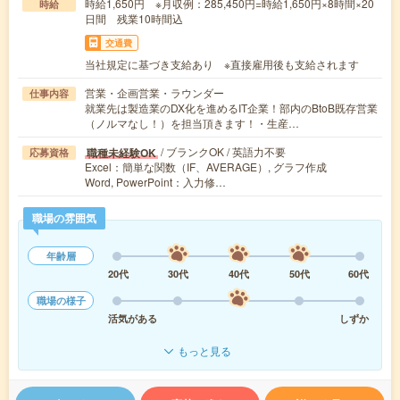
時給1,650円 ※月収例：285,450円=時給1,650円×8時間×20
時給
日間 残業10時間込
交通費
当社規定に基づき支給あり ※直接雇用後も支給されます
営業・企画営業・ラウンダー
仕事内容
就業先は製造業のDX化を進めるIT企業！部内のBtoB既存営業
（ノルマなし！）を担当頂きます！・生産…
/ ブランクOK / 英語力不要
職種未経験OK
応募資格
Excel：簡単な関数（IF、AVERAGE）, グラフ作成
Word, PowerPoint：入力修…
職場の雰囲気
年齢層
20代
30代
40代
50代
60代
職場の様子
活気がある
しずか
もっと見る