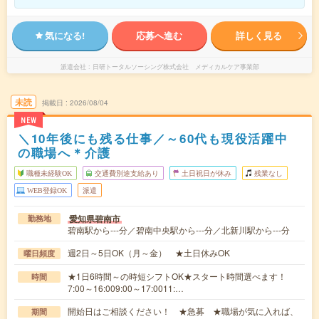
気になる!
応募へ進む
詳しく見る
派遣会社
日研トータルソーシング株式会社 メディカルケア事業部
未読
掲載日
2026/08/04
NEW
＼10年後にも残る仕事／～60代も現役活躍中
の職場へ＊介護
職種未経験OK
交通費別途支給あり
土日祝日が休み
残業なし
WEB登録OK
派遣
愛知県碧南市
勤務地
碧南駅から---分／碧南中央駅から---分／北新川駅から---分
週2日～5日OK（月～金） ★土日休みOK
曜日頻度
★1日6時間～の時短シフトOK★スタート時間選べます！
時間
7:00～16:009:00～17:0011:…
開始日はご相談ください！ ★急募 ★職場が気に入れば、
期間