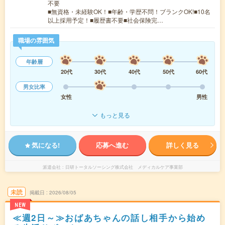
不要
■無資格・未経験OK！■年齢・学歴不問！ブランクOK!■10名
以上採用予定！■履歴書不要■社会保険完…
職場の雰囲気
年齢層
20代
30代
40代
50代
60代
男女比率
女性
男性
もっと見る
気になる!
応募へ進む
詳しく見る
派遣会社
日研トータルソーシング株式会社 メディカルケア事業部
未読
掲載日
2026/08/05
NEW
≪週2日～≫おばあちゃんの話し相手から始め