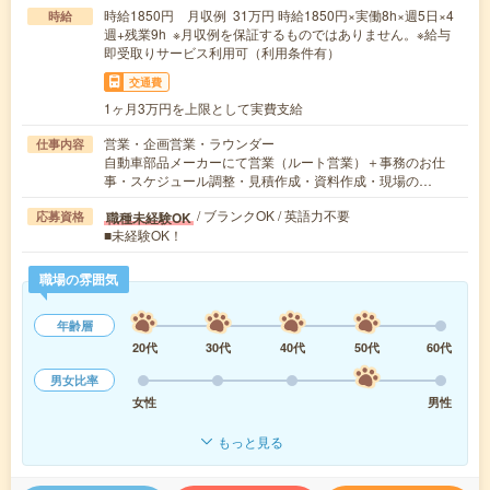
時給1850円 月収例 31万円 時給1850円×実働8h×週5日×4
時給
週+残業9h ※月収例を保証するものではありません。※給与
即受取りサービス利用可（利用条件有）
交通費
1ヶ月3万円を上限として実費支給
営業・企画営業・ラウンダー
仕事内容
自動車部品メーカーにて営業（ルート営業）＋事務のお仕
事・スケジュール調整・見積作成・資料作成・現場の…
/ ブランクOK / 英語力不要
職種未経験OK
応募資格
■未経験OK！
職場の雰囲気
年齢層
20代
30代
40代
50代
60代
男女比率
女性
男性
もっと見る