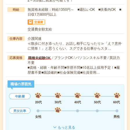
無資格未経験：時給1350円～ ■週払いOK ■扶養内OK ■
時給
日収1万800円以上
交通費
交通費全額支給
介護関連
仕事内容
≪散歩に付き添ったり、お話し相手になったり≫「え？意外
に簡単！」と思うくらい、スグできる仕事からスタ…
/ ブランクOK / パソコンスキル不要 / 英語力
職種未経験OK
応募資格
不要
■資格・経験・年齢不問■学歴不問■10名以上採用予定！■履
歴書不要■面談確約■社会保険完備■社員登用…
職場の雰囲気
年齢層
20代
30代
40代
50代
60代
男女比率
女性
男性
もっと見る