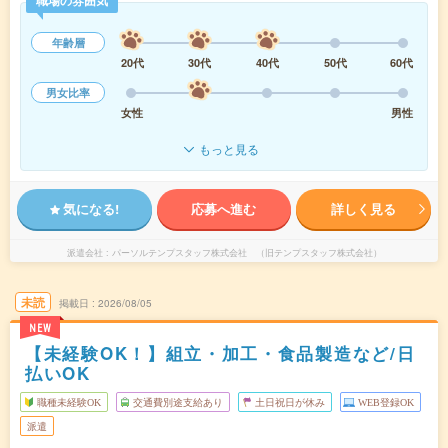
職場の雰囲気
年齢層
20代
30代
40代
50代
60代
男女比率
女性
男性
もっと見る
気になる!
応募へ進む
詳しく見る
派遣会社
パーソルテンプスタッフ株式会社 （旧テンプスタッフ株式会社）
未読
掲載日
2026/08/05
NEW
【未経験OK！】組立・加工・食品製造など/日
払いOK
職種未経験OK
交通費別途支給あり
土日祝日が休み
WEB登録OK
派遣