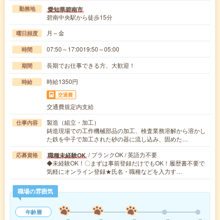
愛知県碧南市
勤務地
碧南中央駅から徒歩15分
月～金
曜日頻度
07:50～17:0019:50～05:00
時間
長期でお仕事できる方、大歓迎！
期間
時給1350円
時給
交通費
交通費規定内支給
製造（組立・加工）
仕事内容
鋳造現場での工作機械部品の加工、検査業務溶解から溶かし
た鉄を中子で加工された砂の器に流し込み、固めた…
/ ブランクOK / 英語力不要
職種未経験OK
応募資格
◆未経験OK！〇まずは事前登録だけでもOK！履歴書不要で
気軽にオンライン登録★氏名・職種などを入力す…
職場の雰囲気
年齢層