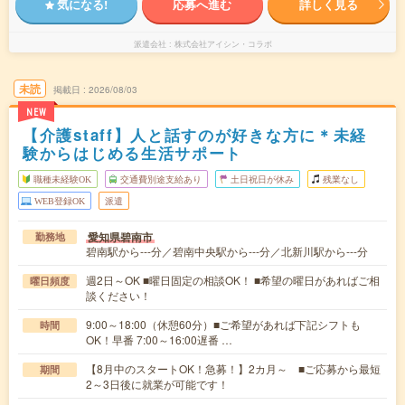
気になる!
応募へ進む
詳しく見る
派遣会社
株式会社アイシン・コラボ
未読
掲載日
2026/08/03
NEW
【介護staff】人と話すのが好きな方に＊未経
験からはじめる生活サポート
職種未経験OK
交通費別途支給あり
土日祝日が休み
残業なし
WEB登録OK
派遣
愛知県碧南市
勤務地
碧南駅から---分／碧南中央駅から---分／北新川駅から---分
週2日～OK ■曜日固定の相談OK！ ■希望の曜日があればご相
曜日頻度
談ください！
9:00～18:00（休憩60分）■ご希望があれば下記シフトも
時間
OK！早番 7:00～16:00遅番 …
【8月中のスタートOK！急募！】2カ月～ ■ご応募から最短
期間
2～3日後に就業が可能です！