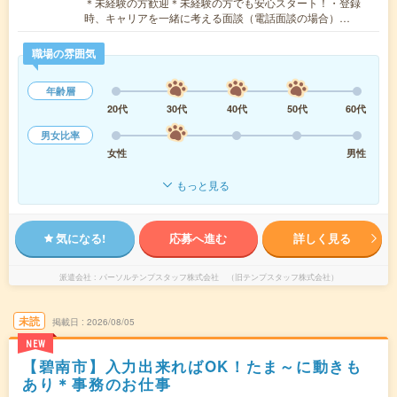
＊未経験の方歓迎＊未経験の方でも安心スタート！・登録
時、キャリアを一緒に考える面談（電話面談の場合）…
職場の雰囲気
年齢層
20代
30代
40代
50代
60代
男女比率
女性
男性
もっと見る
気になる!
応募へ進む
詳しく見る
派遣会社
パーソルテンプスタッフ株式会社 （旧テンプスタッフ株式会社）
未読
掲載日
2026/08/05
NEW
【碧南市】入力出来ればOK！たま～に動きも
あり＊事務のお仕事