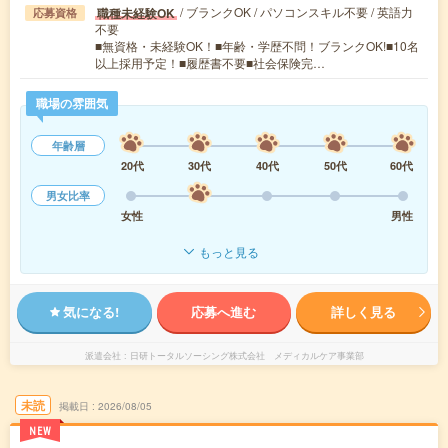
/ ブランクOK / パソコンスキル不要 / 英語力
職種未経験OK
応募資格
不要
■無資格・未経験OK！■年齢・学歴不問！ブランクOK!■10名
以上採用予定！■履歴書不要■社会保険完…
職場の雰囲気
年齢層
20代
30代
40代
50代
60代
男女比率
女性
男性
もっと見る
気になる!
応募へ進む
詳しく見る
派遣会社
日研トータルソーシング株式会社 メディカルケア事業部
未読
掲載日
2026/08/05
NEW