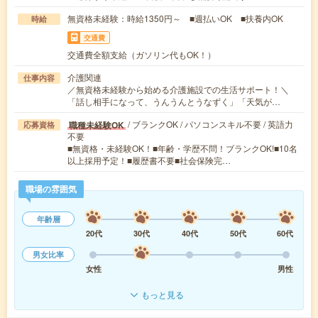
無資格未経験：時給1350円～ ■週払いOK ■扶養内OK
時給
交通費
交通費全額支給（ガソリン代もOK！）
介護関連
仕事内容
／無資格未経験から始める介護施設での生活サポート！＼
「話し相手になって、うんうんとうなずく」「天気が…
/ ブランクOK / パソコンスキル不要 / 英語力
職種未経験OK
応募資格
不要
■無資格・未経験OK！■年齢・学歴不問！ブランクOK!■10名
以上採用予定！■履歴書不要■社会保険完…
職場の雰囲気
年齢層
20代
30代
40代
50代
60代
男女比率
女性
男性
もっと見る