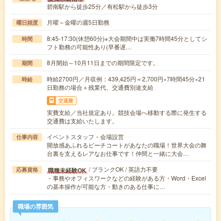
碧南駅から徒歩25分／有松駅から徒歩3分
月曜～金曜の週5日勤務
曜日頻度
8:45-17:30(休憩60分)※大会期間中は実働7時間45分としてシ
時間
フト勤務の可能性あり(早番遅…
8月開始～10月11日までの期間限定です。
期間
時給2700円／月収例：439,425円＝2,700円×7時間45分×21
時給
日勤務の場合＋残業代、交通費別途支給
交通費
実費支給／当社規定あり。競技会場へ移動する際に発生する
交通費は支給いたします。
イベントスタッフ・会場設営
仕事内容
開放感あふれるビーチコートがあなたの職場！世界大会の舞
台裏を支えるレアなお仕事です！仲間と一緒に大会…
/ ブランクOK / 英語力不要
職種未経験OK
応募資格
・事務やオフィスワークなどの経験がある方・Word・Excel
の基本操作が可能な方・動きのある仕事に…
職場の雰囲気