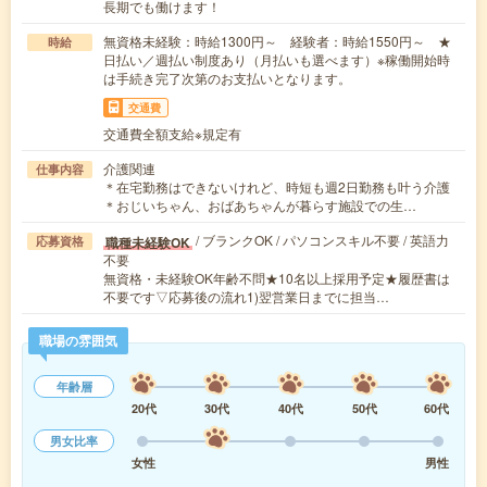
長期でも働けます！
無資格未経験：時給1300円～ 経験者：時給1550円～ ★
時給
日払い／週払い制度あり（月払いも選べます）※稼働開始時
は手続き完了次第のお支払いとなります。
交通費
交通費全額支給※規定有
介護関連
仕事内容
＊在宅勤務はできないけれど、時短も週2日勤務も叶う介護
＊おじいちゃん、おばあちゃんが暮らす施設での生…
/ ブランクOK / パソコンスキル不要 / 英語力
職種未経験OK
応募資格
不要
無資格・未経験OK年齢不問★10名以上採用予定★履歴書は
不要です▽応募後の流れ1)翌営業日までに担当…
職場の雰囲気
年齢層
20代
30代
40代
50代
60代
男女比率
女性
男性