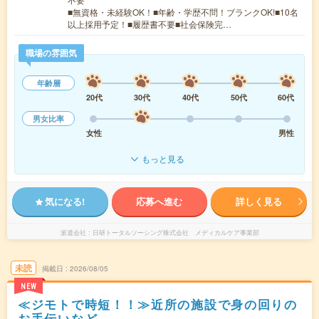
■無資格・未経験OK！■年齢・学歴不問！ブランクOK!■10名
以上採用予定！■履歴書不要■社会保険完…
職場の雰囲気
年齢層
20代
30代
40代
50代
60代
男女比率
女性
男性
もっと見る
気になる!
応募へ進む
詳しく見る
派遣会社
日研トータルソーシング株式会社 メディカルケア事業部
未読
掲載日
2026/08/05
NEW
≪ジモトで時短！！≫近所の施設で身の回りの
お手伝いなど