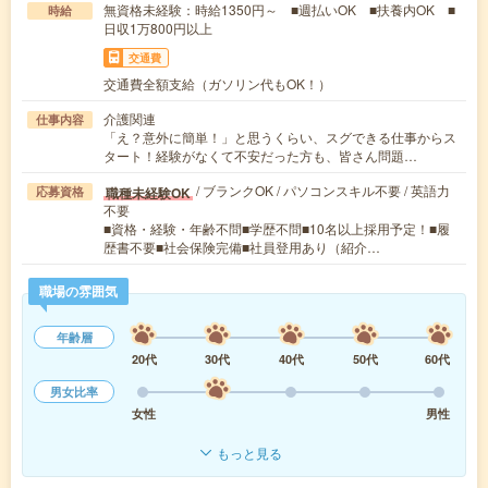
無資格未経験：時給1350円～ ■週払いOK ■扶養内OK ■
時給
日収1万800円以上
交通費
交通費全額支給（ガソリン代もOK！）
介護関連
仕事内容
「え？意外に簡単！」と思うくらい、スグできる仕事からス
タート！経験がなくて不安だった方も、皆さん問題…
/ ブランクOK / パソコンスキル不要 / 英語力
職種未経験OK
応募資格
不要
■資格・経験・年齢不問■学歴不問■10名以上採用予定！■履
歴書不要■社会保険完備■社員登用あり（紹介…
職場の雰囲気
年齢層
20代
30代
40代
50代
60代
男女比率
女性
男性
もっと見る