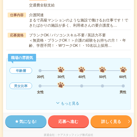
交通費全額支給
介護関連
仕事内容
まるで高級マンションのような施設で働けるお仕事です！で
きたばかりの施設が多く、利用者さんの要介護度も…
ブランクOK / パソコンスキル不要 / 英語力不要
応募資格
＜無資格・ブランクOK！＞介護の経験をお持ちの方！・年
齢、学歴不問！・WワークOK！・10名以上採用…
職場の雰囲気
年齢層
20代
30代
40代
50代
60代
男女比率
女性
男性
もっと見る
気になる!
応募へ進む
詳しく見る
派遣会社
ケアスタッフィング株式会社