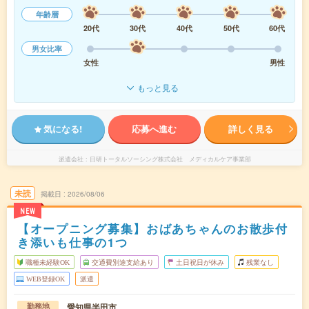
年齢層
20代
30代
40代
50代
60代
男女比率
女性
男性
もっと見る
気になる!
応募へ進む
詳しく見る
派遣会社
日研トータルソーシング株式会社 メディカルケア事業部
未読
掲載日
2026/08/06
NEW
【オープニング募集】おばあちゃんのお散歩付
き添いも仕事の1つ
職種未経験OK
交通費別途支給あり
土日祝日が休み
残業なし
WEB登録OK
派遣
愛知県半田市
勤務地