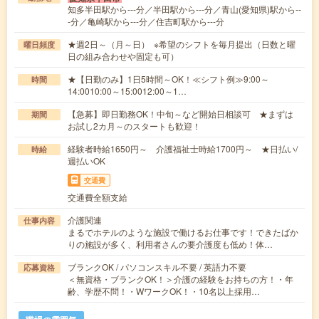
知多半田駅から---分／半田駅から---分／青山(愛知県)駅から--
-分／亀崎駅から---分／住吉町駅から---分
★週2日～（月～日） ※希望のシフトを毎月提出（日数と曜
曜日頻度
日の組み合わせや固定も可）
★【日勤のみ】1日5時間～OK！≪シフト例≫9:00～
時間
14:0010:00～15:0012:00～1…
【急募】即日勤務OK！中旬～など開始日相談可 ★まずは
期間
お試し2カ月～のスタートも歓迎！
経験者時給1650円～ 介護福祉士時給1700円～ ★日払い/
時給
週払いOK
交通費
交通費全額支給
介護関連
仕事内容
まるでホテルのような施設で働けるお仕事です！できたばか
りの施設が多く、利用者さんの要介護度も低め！体…
ブランクOK / パソコンスキル不要 / 英語力不要
応募資格
＜無資格・ブランクOK！＞介護の経験をお持ちの方！・年
齢、学歴不問！・WワークOK！・10名以上採用…