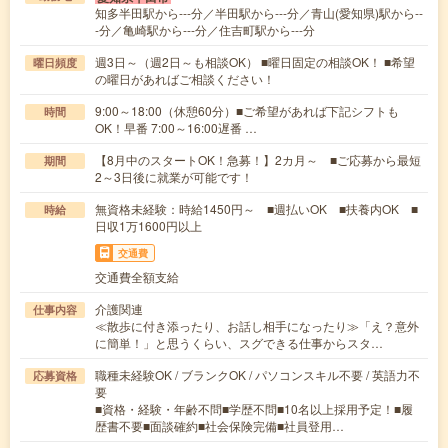
知多半田駅から---分／半田駅から---分／青山(愛知県)駅から--
-分／亀崎駅から---分／住吉町駅から---分
週3日～（週2日～も相談OK） ■曜日固定の相談OK！ ■希望
曜日頻度
の曜日があればご相談ください！
9:00～18:00（休憩60分）■ご希望があれば下記シフトも
時間
OK！早番 7:00～16:00遅番 …
【8月中のスタートOK！急募！】2カ月～ ■ご応募から最短
期間
2～3日後に就業が可能です！
無資格未経験：時給1450円～ ■週払いOK ■扶養内OK ■
時給
日収1万1600円以上
交通費
交通費全額支給
介護関連
仕事内容
≪散歩に付き添ったり、お話し相手になったり≫「え？意外
に簡単！」と思うくらい、スグできる仕事からスタ…
職種未経験OK / ブランクOK / パソコンスキル不要 / 英語力不
応募資格
要
■資格・経験・年齢不問■学歴不問■10名以上採用予定！■履
歴書不要■面談確約■社会保険完備■社員登用…