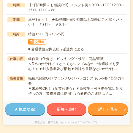
【1日3時間～も相談OK!】＜シフト例＞9:00～12:0012:00～
時間
17:00 17:00～22…
単発1日～！ ★勤務開始日や期間はお気軽にご相談くださ
期間
い！ ＃8月～ ＃9月～
時給1,200円～1,625円
時給
交通費
■ 交通費規定内支給 ※派遣先による
軽作業（仕分け・ピッキング・検品、商品管理）
仕事内容
＼DMの仕分け／＜とってもシンプルなので未経験でも安
心！＞▼封入作業及び梱包▼雑誌や書籍などの仕分け…
職種未経験OK / ブランクOK / パソコンスキル不要 / 英語力不
応募資格
要
▼未経験OK！（副業歓迎☆）▼高校生不可▼携帯電話をお
持ちの方（業務連絡に使用）※応募後のご連絡はメ…
気になる!
応募へ進む
詳しく見る
派遣会社
株式会社バイトレ（キャムコムグループ）