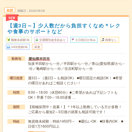
未読
掲載日
2026/08/08
NEW
【週3日～】少人数だから負担すくなめ＊レク
や食事のサポートなど
職種未経験OK
交通費別途支給あり
土日祝日が休み
残業なし
WEB登録OK
派遣
愛知県半田市
勤務地
知多半田駅から---分／半田駅から---分／青山(愛知県)駅から--
-分／亀崎駅から---分／住吉町駅から---分
週3日～（週2日～も相談OK） ■曜日固定の相談OK！ ■希望
曜日頻度
の曜日があればご相談ください！
9:00～18:00（休憩60分）■ご希望があれば下記シフトも
時間
OK！早番 7:00～16:00遅番 …
【積極採用中！急募！】＊1年以上勤務している方が多数！
期間
ご応募から最短2～3日後の就業も相談可能です！
無資格未経験：時給1450円～ ■週払いOK ■扶養内OK ■
時給
日収1万1600円以上