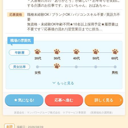
＊入居者の方の「ありがとう」が嬉しい＊お年寄りを笑顔に
する介護のお仕事です。おじいちゃん、おばあちゃ…
職種未経験OK / ブランクOK / パソコンスキル不要 / 英語力不
応募資格
要
無資格・未経験OK年齢不問★10名以上採用予定★履歴書は
不要です▽応募後の流れ1)翌営業日までに担当…
職場の雰囲気
年齢層
20代
30代
40代
50代
60代
男女比率
女性
男性
もっと見る
気になる!
応募へ進む
詳しく見る
派遣会社
マンパワーグループ株式会社 ケアサービス事業部 （医療福祉介護関連）
未読
掲載日
2026/08/09