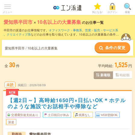
メニュー
気になる!
ログイン
検索
愛知県半田市
×
10名以上の大量募集
のお仕事一覧
半田市の派遣のお仕事情報です。
オフィスワーク・事務系
、
営業・販売・サービス系
、
クリエイティブ系
などのお仕事を取り揃えています。10名以上の大量募集の条件の
他に、
交通費別途支給あり
、
職種未経験OK
、
友だちと一緒の応募OK
などのこだわり
条件も取り揃えています。
条件の変更
愛知県半田市 / 10名以上の大量募集
30
1,525
全
件
平均時給:
円
時給順
新着順
未読
掲載日
2026/08/09
NEW
【週2日～】高時給1650円×日払いOK＊ホテル
のような施設でお話相手や掃除など
交通費別途支給あり
土日祝日が休み
残業なし
WEB登録OK
派遣
愛知県半田市
勤務地