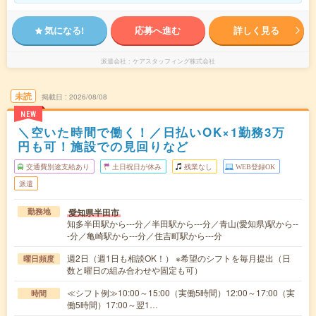
気になる!
応募へ進む
詳しく見る
派遣会社
ケアスタッフィング株式会社
未読
掲載日
2026/08/08
NEW
＼空いた時間で働く！／日払いOK×1勤務3万
円も可！施設での見回りなど
交通費別途支給あり
土日祝日が休み
残業なし
WEB登録OK
派遣
愛知県半田市
勤務地
知多半田駅から---分／半田駅から---分／青山(愛知県)駅から--
-分／亀崎駅から---分／住吉町駅から---分
週2日（週1日も相談OK！） ※希望のシフトを毎月提出（日
曜日頻度
数と曜日の組み合わせや固定も可）
≪シフト例≫10:00～15:00（実働5時間）12:00～17:00（実
時間
働5時間）17:00～翌1…