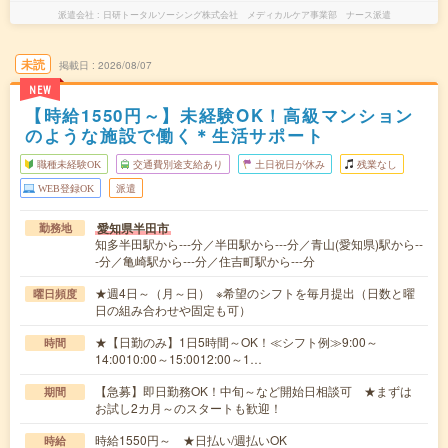
派遣会社
日研トータルソーシング株式会社 メディカルケア事業部 ナース派遣
未読
掲載日
2026/08/07
NEW
【時給1550円～】未経験OK！高級マンション
のような施設で働く＊生活サポート
職種未経験OK
交通費別途支給あり
土日祝日が休み
残業なし
WEB登録OK
派遣
愛知県半田市
勤務地
知多半田駅から---分／半田駅から---分／青山(愛知県)駅から--
-分／亀崎駅から---分／住吉町駅から---分
★週4日～（月～日） ※希望のシフトを毎月提出（日数と曜
曜日頻度
日の組み合わせや固定も可）
★【日勤のみ】1日5時間～OK！≪シフト例≫9:00～
時間
14:0010:00～15:0012:00～1…
【急募】即日勤務OK！中旬～など開始日相談可 ★まずは
期間
お試し2カ月～のスタートも歓迎！
時給1550円～ ★日払い/週払いOK
時給