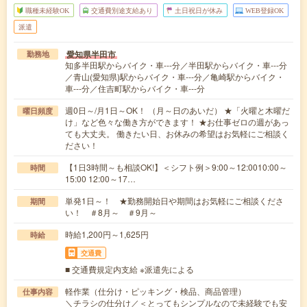
職種未経験OK
交通費別途支給あり
土日祝日が休み
WEB登録OK
派遣
愛知県半田市
勤務地
知多半田駅からバイク・車---分／半田駅からバイク・車---分
／青山(愛知県)駅からバイク・車---分／亀崎駅からバイク・
車---分／住吉町駅からバイク・車---分
週0日～/月1日～OK！ （月～日のあいだ） ★「火曜と木曜だ
曜日頻度
け」など色々な働き方ができます！ ★お仕事ゼロの週があっ
ても大丈夫。 働きたい日、お休みの希望はお気軽にご相談く
ださい！
【1日3時間～も相談OK!】＜シフト例＞9:00～12:0010:00～
時間
15:00 12:00～17…
単発1日～！ ★勤務開始日や期間はお気軽にご相談くださ
期間
い！ ＃8月～ ＃9月～
時給1,200円～1,625円
時給
交通費
■ 交通費規定内支給 ※派遣先による
軽作業（仕分け・ピッキング・検品、商品管理）
仕事内容
＼チラシの仕分け／＜とってもシンプルなので未経験でも安