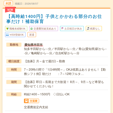
未読
掲載日
2026/08/07
NEW
【高時給1400円】子供とかかわる部分のお仕
事だけ！補助保育
職種未経験OK
交通費別途支給あり
土日祝日が休み
残業なし
WEB登録OK
派遣
愛知県半田市
勤務地
知多半田駅から---分／半田駅から---分／青山(愛知県)駅から--
-分／亀崎駅から---分／住吉町駅から---分
【急募】月～金で週2日～勤務
曜日頻度
7～20時の間で「1日4時間～」OK♪残業はありません！【勤
時間
務シフト例】朝だけ ：7～12時フルタ…
【急募】即日～長期まで大歓迎！ 8月～、9月～など希望も
期間
聞かせてくださいね！
時給1400～1500円 ◇日払いOK
時給
交通費
交通費規定内支給