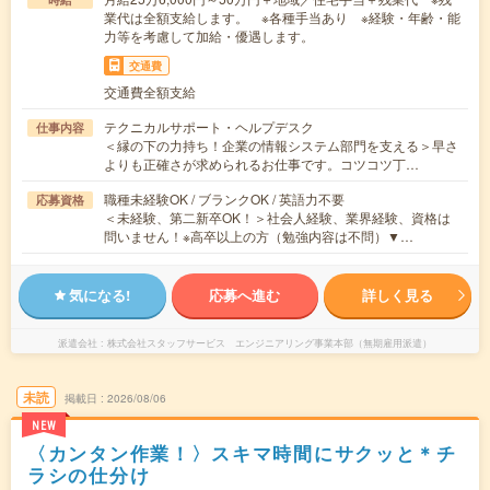
業代は全額支給します。 ※各種手当あり ※経験・年齢・能
力等を考慮して加給・優遇します。
交通費
交通費全額支給
テクニカルサポート・ヘルプデスク
仕事内容
＜縁の下の力持ち！企業の情報システム部門を支える＞早さ
よりも正確さが求められるお仕事です。コツコツ丁…
職種未経験OK / ブランクOK / 英語力不要
応募資格
＜未経験、第二新卒OK！＞社会人経験、業界経験、資格は
問いません！※高卒以上の方（勉強内容は不問）▼…
気になる!
応募へ進む
詳しく見る
派遣会社
株式会社スタッフサービス エンジニアリング事業本部（無期雇用派遣）
未読
掲載日
2026/08/06
NEW
〈カンタン作業！〉スキマ時間にサクッと＊チ
ラシの仕分け