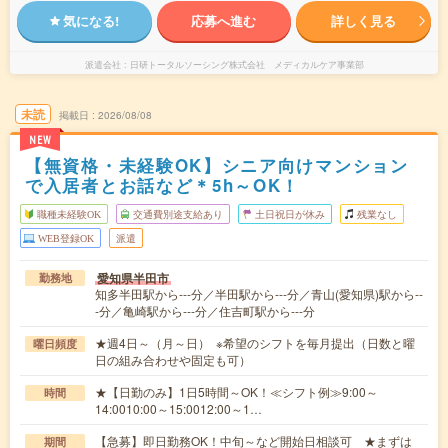
気になる!
応募へ進む
詳しく見る
派遣会社
日研トータルソーシング株式会社 メディカルケア事業部
未読
掲載日
2026/08/08
NEW
【無資格・未経験OK】シニア向けマンション
で入居者とお話など＊5h～OK！
職種未経験OK
交通費別途支給あり
土日祝日が休み
残業なし
WEB登録OK
派遣
愛知県半田市
勤務地
知多半田駅から---分／半田駅から---分／青山(愛知県)駅から--
-分／亀崎駅から---分／住吉町駅から---分
★週4日～（月～日） ※希望のシフトを毎月提出（日数と曜
曜日頻度
日の組み合わせや固定も可）
★【日勤のみ】1日5時間～OK！≪シフト例≫9:00～
時間
14:0010:00～15:0012:00～1…
【急募】即日勤務OK！中旬～など開始日相談可 ★まずは
期間