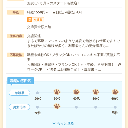
お試し2カ月～のスタートも歓迎！
時給1550円～ ★日払い/週払いOK
時給
交通費
交通費全額支給
介護関連
仕事内容
まるで高級マンションのような施設で働けるお仕事です！で
きたばかりの施設が多く、利用者さんの要介護度も…
職種未経験OK / ブランクOK / パソコンスキル不要 / 英語力不
応募資格
要
＜未経験・無資格・ブランクOK！＞・年齢、学歴不問！・W
ワークOK！・10名以上採用予定！・履歴書不…
職場の雰囲気
年齢層
20代
30代
40代
50代
60代
男女比率
女性
男性
もっと見る