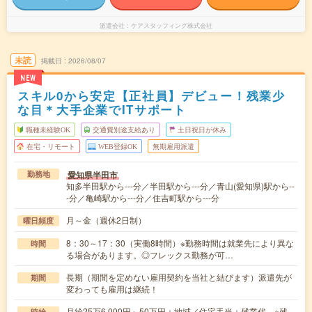
派遣会社
ケアスタッフィング株式会社
未読
掲載日
2026/08/07
NEW
スキル0から安定【正社員】デビュー！残業少
な目＊大手企業でITサポート
職種未経験OK
交通費別途支給あり
土日祝日が休み
在宅・リモート
WEB登録OK
無期雇用派遣
愛知県半田市
勤務地
知多半田駅から---分／半田駅から---分／青山(愛知県)駅から--
-分／亀崎駅から---分／住吉町駅から---分
月～金（週休2日制）
曜日頻度
8：30～17：30（実働8時間）※勤務時間は就業先により異な
時間
る場合があります。◎フレックス勤務が可…
長期（期間を定めない雇用契約を当社と結びます）派遣先が
期間
変わっても雇用は継続！
月給25万6,000円～50万円＋地域／住宅手当＋残業代 ※残
時給