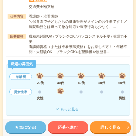
交通費全額支給
看護師・准看護師
仕事内容
＼保育園で子どもたちの健康管理がメインのお仕事です！／
病院勤務とは違って急な対応や医療行為も少なく、…
職種未経験OK / ブランクOK / パソコンスキル不要 / 英語力不
応募資格
要
看護師資格（または准看護師資格）をお持ちの方！・年齢不
問・未経験OK・ブランクOK※志望動機や履歴書…
職場の雰囲気
年齢層
20代
30代
40代
50代
60代
男女比率
女性
男性
もっと見る
気になる!
応募へ進む
詳しく見る