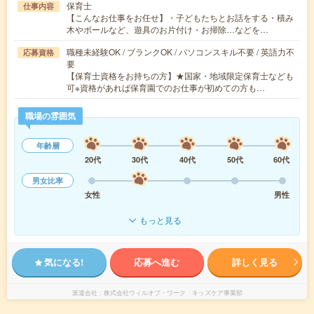
保育士
仕事内容
【こんなお仕事をお任せ】・子どもたちとお話をする・積み
木やボールなど、遊具のお片付け・お掃除…などを…
職種未経験OK / ブランクOK / パソコンスキル不要 / 英語力不
応募資格
要
【保育士資格をお持ちの方】★国家・地域限定保育士なども
可※資格があれば保育園でのお仕事が初めての方も…
職場の雰囲気
年齢層
20代
30代
40代
50代
60代
男女比率
女性
男性
もっと見る
気になる!
応募へ進む
詳しく見る
派遣会社
株式会社ウィルオブ・ワーク キッズケア事業部