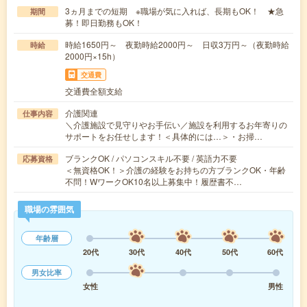
3ヵ月までの短期 ※職場が気に入れば、長期もOK！ ★急
期間
募！即日勤務もOK！
時給1650円～ 夜勤時給2000円～ 日収3万円～（夜勤時給
時給
2000円×15h）
交通費
交通費全額支給
介護関連
仕事内容
＼介護施設で見守りやお手伝い／施設を利用するお年寄りの
サポートをお任せします！＜具体的には…＞・お掃…
ブランクOK / パソコンスキル不要 / 英語力不要
応募資格
＜無資格OK！＞介護の経験をお持ちの方ブランクOK・年齢
不問！WワークOK10名以上募集中！履歴書不…
職場の雰囲気
年齢層
20代
30代
40代
50代
60代
男女比率
女性
男性