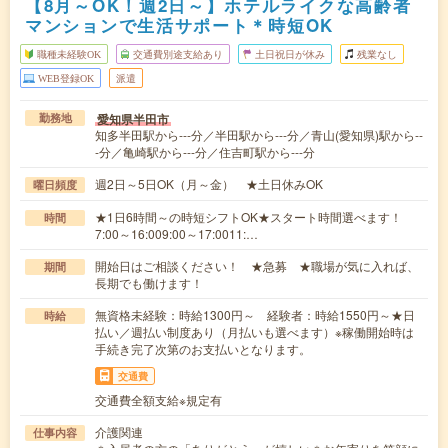
【8月～OK！週2日～】ホテルライクな高齢者
マンションで生活サポート＊時短OK
職種未経験OK
交通費別途支給あり
土日祝日が休み
残業なし
WEB登録OK
派遣
愛知県半田市
勤務地
知多半田駅から---分／半田駅から---分／青山(愛知県)駅から--
-分／亀崎駅から---分／住吉町駅から---分
週2日～5日OK（月～金） ★土日休みOK
曜日頻度
★1日6時間～の時短シフトOK★スタート時間選べます！
時間
7:00～16:009:00～17:0011:…
開始日はご相談ください！ ★急募 ★職場が気に入れば、
期間
長期でも働けます！
無資格未経験：時給1300円～ 経験者：時給1550円～★日
時給
払い／週払い制度あり（月払いも選べます）※稼働開始時は
手続き完了次第のお支払いとなります。
交通費
交通費全額支給※規定有
介護関連
仕事内容