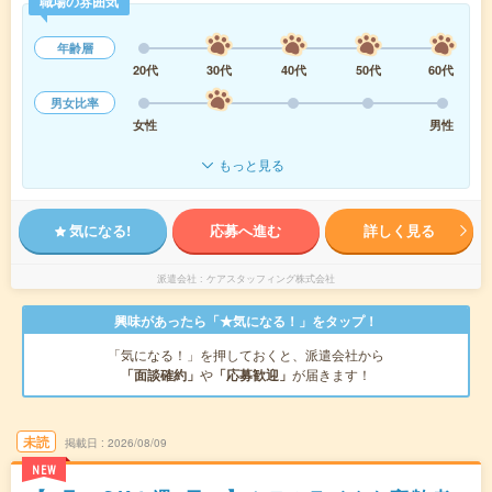
職場の雰囲気
年齢層
20代
30代
40代
50代
60代
男女比率
女性
男性
もっと見る
気になる!
応募へ進む
詳しく見る
派遣会社
ケアスタッフィング株式会社
興味があったら「★気になる！」をタップ！
「気になる！」を押しておくと、派遣会社から
「面談確約」
や
「応募歓迎」
が届きます！
未読
掲載日
2026/08/09
NEW