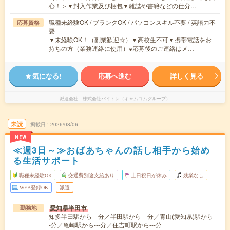
心！＞▼封入作業及び梱包▼雑誌や書籍などの仕分…
職種未経験OK / ブランクOK / パソコンスキル不要 / 英語力不
応募資格
要
▼未経験OK！（副業歓迎☆）▼高校生不可▼携帯電話をお
持ちの方（業務連絡に使用）※応募後のご連絡はメ…
気になる!
応募へ進む
詳しく見る
派遣会社
株式会社バイトレ（キャムコムグループ）
未読
掲載日
2026/08/06
NEW
≪週3日～≫おばあちゃんの話し相手から始め
る生活サポート
職種未経験OK
交通費別途支給あり
土日祝日が休み
残業なし
WEB登録OK
派遣
愛知県半田市
勤務地
知多半田駅から---分／半田駅から---分／青山(愛知県)駅から--
-分／亀崎駅から---分／住吉町駅から---分