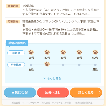
介護関連
仕事内容
＊入居者の方の「ありがとう」が嬉しい＊お年寄りを笑顔に
する介護のお仕事です。おじいちゃん、おばあちゃ…
職種未経験OK / ブランクOK / パソコンスキル不要 / 英語力不
応募資格
要
無資格・未経験OK年齢不問★10名以上採用予定★履歴書は
不要です▽応募後の流れ1)翌営業日までに担当…
職場の雰囲気
年齢層
20代
30代
40代
50代
60代
男女比率
女性
男性
もっと見る
気になる!
応募へ進む
詳しく見る
派遣会社
マンパワーグループ株式会社 ケアサービス事業部 （医療福祉介護関連）