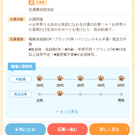
交通費
交通費全額支給
介護関連
仕事内容
≪お年寄りも自分も笑顔になれる介護の仕事！≫＊お年寄り
が昼間だけ生活のサポートを受けたり、気分転換で…
職種未経験OK / ブランクOK / パソコンスキル不要 / 英語力不
応募資格
要
■無資格・未経験OK！■年齢・学歴不問！ブランクOK!■10名
以上採用予定！■履歴書不要■社会保険完…
職場の雰囲気
年齢層
20代
30代
40代
50代
60代
男女比率
女性
男性
もっと見る
気になる!
応募へ進む
詳しく見る