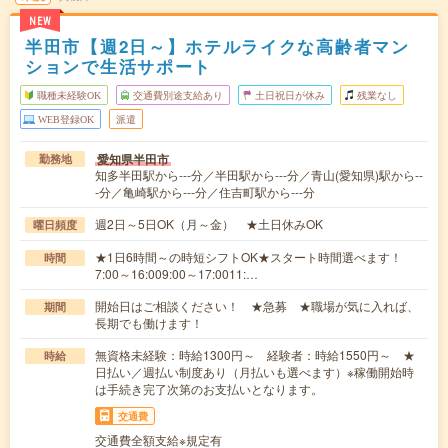
NEW
半田市【週2日～】ホテルライクな高齢者マン
ションで生活サポート
職種未経験OK
交通費別途支給あり
土日祝日が休み
残業なし
WEB登録OK
派遣
愛知県半田市
勤務地
知多半田駅から---分／半田駅から---分／青山(愛知県)駅から--
-分／亀崎駅から---分／住吉町駅から---分
週2日～5日OK（月～金） ★土日休みOK
曜日頻度
★1日6時間～の時短シフトOK★スタート時間選べます！
時間
7:00～16:009:00～17:0011:…
開始日はご相談ください！ ★急募 ★職場が気に入れば、
期間
長期でも働けます！
無資格未経験：時給1300円～ 経験者：時給1550円～ ★
時給
日払い／週払い制度あり（月払いも選べます）※稼働開始時
は手続き完了次第のお支払いとなります。
交通費
交通費全額支給※規定有