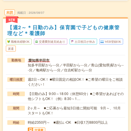
未読
掲載日
2026/08/07
NEW
【週2～＊日勤のみ】保育園で子どもの健康管
理など＊看護師
職種未経験OK
交通費別途支給あり
土日祝日が休み
WEB登録OK
派遣
愛知県半田市
勤務地
知多半田駅から---分／半田駅から---分／青山(愛知県)駅から--
-分／亀崎駅から---分／住吉町駅から---分
週2日～OK！ ■曜日固定の相談OK！ ■ご希望の曜日をご相談
曜日頻度
ください！
【日勤のみ】9:00～18:00（休憩60分）■ご希望があればその
時間
他シフトもOK！（例）8:30～1…
2ヶ月～ ■ご応募から最短3日後に開始可能 9月～、10月
期間
スタートもOK！
時給2350円～ ■週払いOK ■日収1万8800円以上
時給
交通費