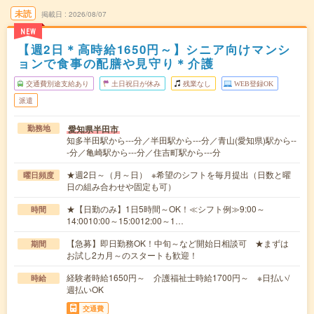
未読
掲載日
2026/08/07
NEW
【週2日＊高時給1650円～】シニア向けマンシ
ョンで食事の配膳や見守り＊介護
交通費別途支給あり
土日祝日が休み
残業なし
WEB登録OK
派遣
愛知県半田市
勤務地
知多半田駅から---分／半田駅から---分／青山(愛知県)駅から--
-分／亀崎駅から---分／住吉町駅から---分
★週2日～（月～日） ※希望のシフトを毎月提出（日数と曜
曜日頻度
日の組み合わせや固定も可）
★【日勤のみ】1日5時間～OK！≪シフト例≫9:00～
時間
14:0010:00～15:0012:00～1…
【急募】即日勤務OK！中旬～など開始日相談可 ★まずは
期間
お試し2カ月～のスタートも歓迎！
経験者時給1650円～ 介護福祉士時給1700円～ ※日払い/
時給
週払いOK
交通費