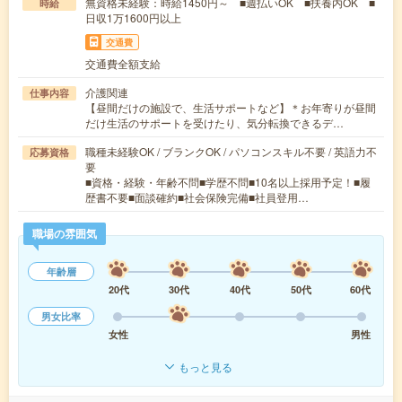
無資格未経験：時給1450円～ ■週払いOK ■扶養内OK ■
時給
日収1万1600円以上
交通費
交通費全額支給
介護関連
仕事内容
【昼間だけの施設で、生活サポートなど】＊お年寄りが昼間
だけ生活のサポートを受けたり、気分転換できるデ…
職種未経験OK / ブランクOK / パソコンスキル不要 / 英語力不
応募資格
要
■資格・経験・年齢不問■学歴不問■10名以上採用予定！■履
歴書不要■面談確約■社会保険完備■社員登用…
職場の雰囲気
年齢層
20代
30代
40代
50代
60代
男女比率
女性
男性
もっと見る