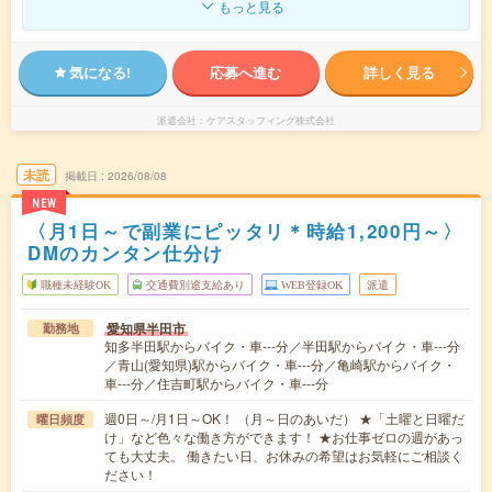
もっと見る
気になる!
応募へ進む
詳しく見る
派遣会社
ケアスタッフィング株式会社
未読
掲載日
2026/08/08
NEW
〈月1日～で副業にピッタリ＊時給1,200円～〉
DMのカンタン仕分け
職種未経験OK
交通費別途支給あり
WEB登録OK
派遣
愛知県半田市
勤務地
知多半田駅からバイク・車---分／半田駅からバイク・車---分
／青山(愛知県)駅からバイク・車---分／亀崎駅からバイク・
車---分／住吉町駅からバイク・車---分
週0日～/月1日～OK！ （月～日のあいだ） ★「土曜と日曜だ
曜日頻度
け」など色々な働き方ができます！ ★お仕事ゼロの週があっ
ても大丈夫。 働きたい日、お休みの希望はお気軽にご相談く
ださい！