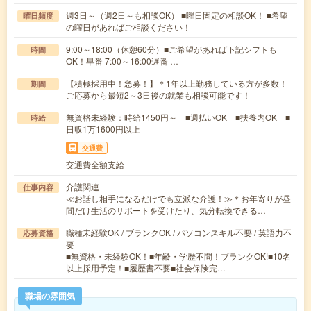
週3日～（週2日～も相談OK） ■曜日固定の相談OK！ ■希望
曜日頻度
の曜日があればご相談ください！
9:00～18:00（休憩60分）■ご希望があれば下記シフトも
時間
OK！早番 7:00～16:00遅番 …
【積極採用中！急募！】＊1年以上勤務している方が多数！
期間
ご応募から最短2～3日後の就業も相談可能です！
無資格未経験：時給1450円～ ■週払いOK ■扶養内OK ■
時給
日収1万1600円以上
交通費
交通費全額支給
介護関連
仕事内容
≪お話し相手になるだけでも立派な介護！≫＊お年寄りが昼
間だけ生活のサポートを受けたり、気分転換できる…
職種未経験OK / ブランクOK / パソコンスキル不要 / 英語力不
応募資格
要
■無資格・未経験OK！■年齢・学歴不問！ブランクOK!■10名
以上採用予定！■履歴書不要■社会保険完…
職場の雰囲気