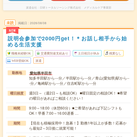
派遣会社
日研トータルソーシング株式会社 メディカルケア事業部
未読
掲載日
2026/08/08
NEW
説明会参加で2000円get！＊お話し相手から始
める生活支援
職種未経験OK
交通費別途支給あり
土日祝日が休み
残業なし
WEB登録OK
派遣
愛知県半田市
勤務地
知多半田駅から---分／半田駅から---分／青山(愛知県)駅から--
-分／亀崎駅から---分／住吉町駅から---分
週3日～（週2日～も相談OK） ■曜日固定の相談OK！ ■希望
曜日頻度
の曜日があればご相談ください！
9:00～18:00（休憩60分）■ご希望があれば下記シフトも
時間
OK！早番 7:00～16:00遅番 …
【現在も積極採用中！急募！】勤務1年以上が多数！応募か
期間
ら最短2～3日後に就業可能！