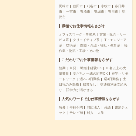
岡崎市
豊田市
刈谷市
小牧市
春日井
市
一宮市
豊橋市
安城市
豊川市
稲
沢市
職種でお仕事情報をさがす
オフィスワーク・事務系
営業・販売・サー
ビス系
クリエイティブ系
IT・エンジニア
系
技術系
医療・介護・福祉・教育系
軽
作業・物流・工場・その他
こだわりでお仕事情報をさがす
短期
単発
職種未経験OK
10名以上の大
量募集
友だちと一緒の応募OK
在宅・リモ
ートワーク
週2～3日勤務
週4日勤務
土
日祝のみ勤務
残業なし
交通費別途支給あ
り
語学力が活かせる
人気のワードでお仕事情報をさがす
急募
年齢不問
財団法人
英語
書類チェ
ック
テレビ局
封入
大学