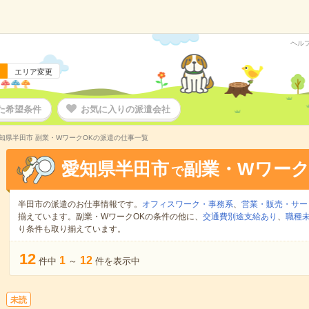
ヘル
エリア変更
た希望条件
お気に入りの派遣会社
知県半田市 副業・WワークOKの派遣の仕事一覧
愛知県半田市
副業・Wワーク
で
半田市の派遣のお仕事情報です。
オフィスワーク・事務系
、
営業・販売・サー
揃えています。副業・WワークOKの条件の他に、
交通費別途支給あり
、
職種未
り条件も取り揃えています。
12
1
12
件中
～
件を表示中
未読