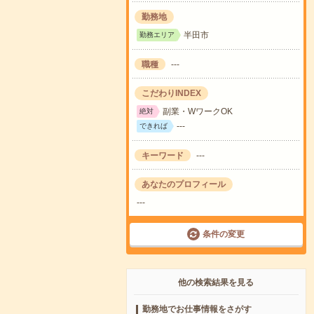
勤務地
半田市
勤務エリア
職種
---
こだわりINDEX
副業・WワークOK
絶対
---
できれば
キーワード
---
あなたのプロフィール
---
条件の変更
他の検索結果を見る
勤務地でお仕事情報をさがす