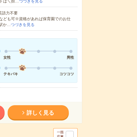
トは＼担…
つづきを見る
 英語力不要
なども可※資格があれば保育園でのお仕
駅か…
つづきを見る
女性
男性
テキパキ
コツコツ
詳しく見る
一括
応募