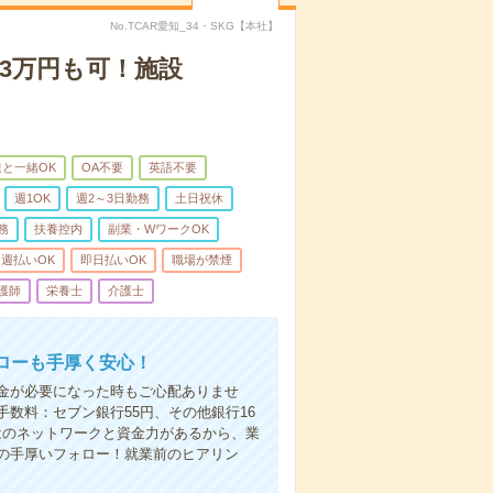
No.TCAR愛知_34・SKG【本社】
3万円も可！施設
と一緒OK
OA不要
英語不要
週1OK
週2～3日勤務
土日祝休
務
扶養控内
副業・WワークOK
週払いOK
即日払いOK
職場が禁煙
護師
栄養士
介護士
ローも手厚く安心！
金が必要になった時もご心配ありませ
数料：セブン銀行55円、その他銀行16
ではのネットワークと資金力があるから、業
の手厚いフォロー！就業前のヒアリン