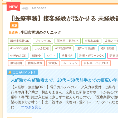
NEW
掲載日
2026/08/05
【医療事務】接客経験が活かせる 未経験歓迎
派遣
半田市周辺のクリニック
派遣先
職種未経験OK
ブランクOK
既卒第二新卒OK
複数名募集
友達と一
40～50代活躍
しゅふ歓迎
WEB登録OK
週2～3日勤務
週4日勤務
午後のみOK
残業少
シフト
扶養控内
副業・WワークOK
医療
服装自由
職場が禁煙
派遣多
ルーティン
自転車・バイクOK
ここがポイント！
未経験から経験者まで、20代～50代前半までの幅広い
【未経験・無資格OK！】電子カルテへのデータ入力や受付・ご案内
行為や身体介助は一切ありません。充実した研修とサポートがあるの
躍中！専門知識は入社後に少しずつ覚えられるので、「医療業界で働
望の働き方が叶う！】土日祝休み・扶養内・週2日～・フルタイムなど
代・…
つづきを見る