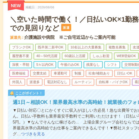
NEW
掲載日
2026/08/06
＼空いた時間で働く！／日払いOK×1勤務
での見回りなど
派遣
介護施設や病院 ※ご自宅近辺からご案内可能
派遣先
ブランクOK
既卒第二新卒OK
10名以上の大量募集
複数名募集
友達
履歴書不要
40～50代活躍
60歳以上活躍
しゅふ歓迎
WEB登録OK
深夜・早朝
5ｈ以内OK
午後のみOK
残業なし
シフト
交替制勤
医療福祉
交費支給
車通勤可
制服
社食/補助あり
日払いOK
外国人
派遣多
電話対応なし
ルーティン
自転車・バイクOK
看
ここがポイント！
週1日～相談OK！業界最高水準の高時給！就業後のフォ
▼日払い対応〇とにかくすぐに収入がほしい方必見！急な出費等でお
ん。日払い手数料も業界最安手数料でご利用いただけます！（日払い手
5円。）▼なんでそんなに稼げるの... 上場企業グループ会社なら
界最高水準の高時給でお仕事をご案内できるんです！▼弊社スタッフ
グ…
つづきを見る