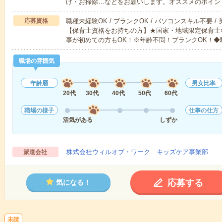
け・お掃除…などをお願いします。オススメのポイン
応募資格
職種未経験OK / ブランクOK / パソコンスキル不要 /
【保育士資格をお持ちの方】★国家・地域限定保育士
事が初めての方もOK！※年齢不問！ブランクOK！◆
職場の雰囲気
年齢層
男女比率
20代
30代
40代
50代
60代
職場の様子
仕事の仕方
活気がある
しずか
株式会社ウィルオブ・ワーク キッズケア事業部
派遣会社
応募する
気になる！
未読