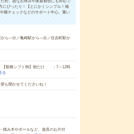
るため、急なお休みや家庭都合にも対応で
方にぴったり！【とにかくシンプル！補
・午睡チェックなどのサポート中心。重い
駅から---分／亀崎駅から---分／住吉町駅か
ん！【勤務シフト例】朝だけ ：7～12時
見る
希望も聞かせてくださいね！
・積み木やボールなど、遊具のお片付