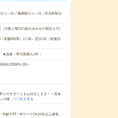
駅から---分／亀崎駅から---分／住吉町駅か
出（日数と曜日の組み合わせや固定も可）
0（実働5時間）17:00～翌10:00（実働15
 ★急募！即日勤務もOK！
時給2000円×15h）
寄りのサポートをお任せします！＜具体
レの補…
つづきを見る
・年齢不問！WワークOK10名以上募集