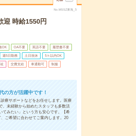
No.MSSZ東海_5
 時給1550円
緒OK
OA不要
英語不要
履歴書不要
週5日勤務
土日祝休
5ｈ以内OK
福祉
交費支給
車通勤可
制服
年代の方が活躍中です！
、診療サポートなどをお任せします。医療
で、未経験から始めたスタッフも多数活
いてみたい」という方も安心です。【希
、ご希望に合わせてご案内します。20