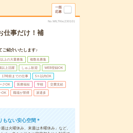
一括
応募
No.WILTKkc230101
のお仕事だけ！補
てご紹介いたします♪
名以上の大量募集
複数名募集
0歳以上活躍
しゅふ歓迎
WEB登録OK
17時前までの仕事
5ｈ以内OK
ークOK
医療福祉
学校
交費支給
いOK
職場が禁煙
派遣多
りもない安心空間＊
今週は火曜休み、来週は木曜休み」など、