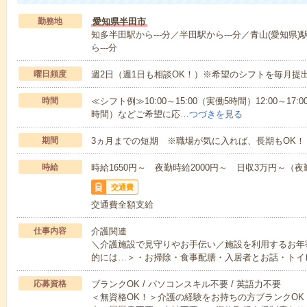
勤務地
愛知県半田市
知多半田駅から---分／半田駅から---分／青山(愛知県)
ら---分
曜日頻度
週2日（週1日も相談OK！）※希望のシフトを毎月提
時間
≪シフト例≫10:00～15:00（実働5時間）12:00～17:0
時間）などご希望に応…
つづきを見る
期間
3ヵ月までの短期 ※職場が気に入れば、長期もOK！
時給
時給1650円～ 夜勤時給2000円～ 日収3万円～（夜勤
交通費
交通費全額支給
仕事内容
介護関連
＼介護施設で見守りやお手伝い／施設を利用するお年
的には…＞・お掃除・食事配膳・入居者とお話・トイ
応募資格
ブランクOK / パソコンスキル不要 / 英語力不要
＜無資格OK！＞介護の経験をお持ちの方ブランクOK