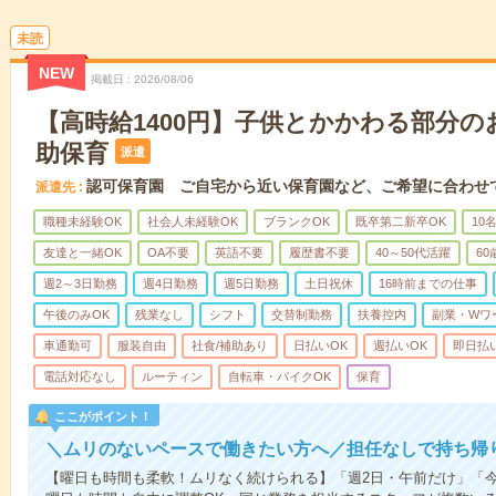
未読
NEW
掲載日
2026/08/06
【高時給1400円】子供とかかわる部分
助保育
派遣
認可保育園 ご自宅から近い保育園など、ご希望に合わせ
派遣先
職種未経験OK
社会人未経験OK
ブランクOK
既卒第二新卒OK
10
友達と一緒OK
OA不要
英語不要
履歴書不要
40～50代活躍
6
週2～3日勤務
週4日勤務
週5日勤務
土日祝休
16時前までの仕事
午後のみOK
残業なし
シフト
交替制勤務
扶養控内
副業・Wワ
車通勤可
服装自由
社食/補助あり
日払いOK
週払いOK
即日払
電話対応なし
ルーティン
自転車・バイクOK
保育
ここがポイント！
＼ムリのないペースで働きたい方へ／担任なしで持ち帰
【曜日も時間も柔軟！ムリなく続けられる】「週2日・午前だけ」「