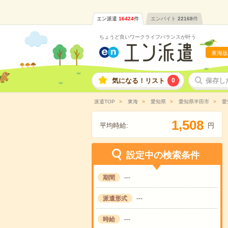
エン派遣
16424
件
エンバイト
22168
件
ちょうど良いワークライフバランスが叶う
東海版
気になる！リスト
0
保存し
派遣TOP
東海
愛知県
愛知県半田市
愛
,
1
5
0
8
平均時給:
円
設定中の検索条件
期間
---
派遣形式
---
時給
---