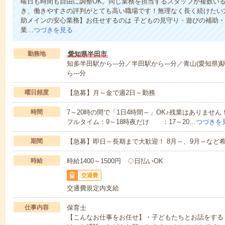
曜日も時間も自由に調整OK。同じ業務を担当するスタッフが複数い
き、働きやすさの評判がとても高い職場です！無理なく長く続けたい
助メインの安心業務】お任せするのは 子どもの見守り・遊びの補助
業…
つづきを見る
勤務地
愛知県半田市
知多半田駅から---分／半田駅から---分／青山(愛知県)
ら---分
曜日頻度
【急募】月～金で週2日～勤務
時間
7～20時の間で「1日4時間～」OK♪残業はありませ
フルタイム：9～18時夜だけ ：17～20…
つづきを
期間
【急募】即日～長期まで大歓迎！ 8月～、9月～など
時給
時給1400～1500円 ◇日払いOK
交通費
交通費規定内支給
仕事内容
保育士
【こんなお仕事をお任せ】・子どもたちとお話をする