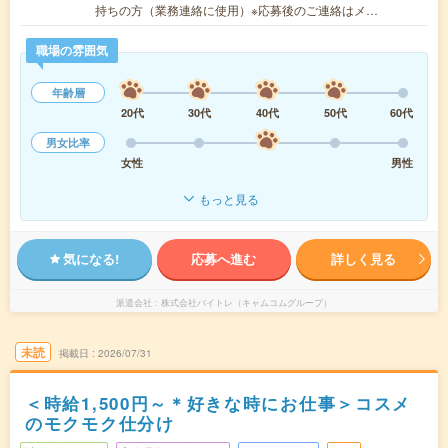
持ちの方（業務連絡に使用）※応募後のご連絡はメ…
職場の雰囲気
年齢層
20代
30代
40代
50代
60代
男女比率
女性
男性
もっと見る
気になる!
応募へ進む
詳しく見る
派遣会社
株式会社バイトレ（キャムコムグループ）
未読
掲載日
2026/07/31
＜時給1,500円～＊好きな時にお仕事＞コスメ
のモクモク仕分け