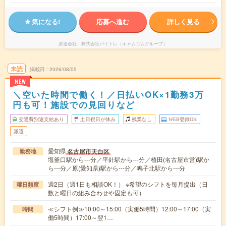
気になる!
応募へ進む
詳しく見る
派遣会社
株式会社バイトレ（キャムコムグループ）
未読
掲載日
2026/08/05
NEW
＼空いた時間で働く！／日払いOK×1勤務3万
円も可！施設での見回りなど
交通費別途支給あり
土日祝日が休み
残業なし
WEB登録OK
派遣
愛知県
名古屋市天白区
勤務地
塩釜口駅から---分／平針駅から---分／植田(名古屋市営)駅か
ら---分／原(愛知県)駅から---分／鳴子北駅から---分
週2日（週1日も相談OK！） ※希望のシフトを毎月提出（日
曜日頻度
数と曜日の組み合わせや固定も可）
≪シフト例≫10:00～15:00（実働5時間）12:00～17:00（実
時間
働5時間）17:00～翌1…