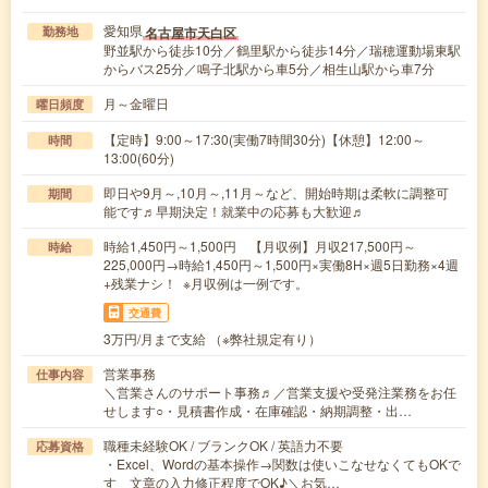
愛知県
名古屋市天白区
勤務地
野並駅から徒歩10分／鶴里駅から徒歩14分／瑞穂運動場東駅
からバス25分／鳴子北駅から車5分／相生山駅から車7分
月～金曜日
曜日頻度
【定時】9:00～17:30(実働7時間30分)【休憩】12:00～
時間
13:00(60分)
即日や9月～,10月～,11月～など、開始時期は柔軟に調整可
期間
能です♬早期決定！就業中の応募も大歓迎♬
時給1,450円～1,500円 【月収例】月収217,500円～
時給
225,000円→時給1,450円～1,500円×実働8H×週5日勤務×4週
+残業ナシ！ ※月収例は一例です。
交通費
3万円/月まで支給 （※弊社規定有り）
営業事務
仕事内容
＼営業さんのサポート事務♬／営業支援や受発注業務をお任
せします○・見積書作成・在庫確認・納期調整・出…
職種未経験OK / ブランクOK / 英語力不要
応募資格
・Excel、Wordの基本操作→関数は使いこなせなくてもOKで
す 文章の入力修正程度でOK♪＼お気…