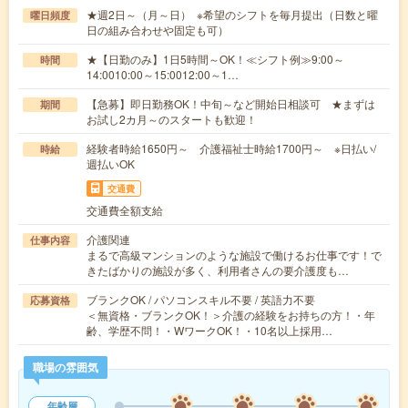
★週2日～（月～日） ※希望のシフトを毎月提出（日数と曜
曜日頻度
日の組み合わせや固定も可）
★【日勤のみ】1日5時間～OK！≪シフト例≫9:00～
時間
14:0010:00～15:0012:00～1…
【急募】即日勤務OK！中旬～など開始日相談可 ★まずは
期間
お試し2カ月～のスタートも歓迎！
経験者時給1650円～ 介護福祉士時給1700円～ ※日払い/
時給
週払いOK
交通費
交通費全額支給
介護関連
仕事内容
まるで高級マンションのような施設で働けるお仕事です！で
きたばかりの施設が多く、利用者さんの要介護度も…
ブランクOK / パソコンスキル不要 / 英語力不要
応募資格
＜無資格・ブランクOK！＞介護の経験をお持ちの方！・年
齢、学歴不問！・WワークOK！・10名以上採用…
職場の雰囲気
年齢層