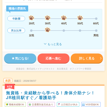
職場の雰囲気
年齢層
20代
30代
40代
50代
60代
男女比率
女性
男性
もっと見る
気になる!
応募へ進む
詳しく見る
派遣会社
株式会社メイテックキャスト 名古屋支店 オフィスワーク事業部
未読
掲載日
2026/08/07
NEW
無資格・未経験から学べる！身体介助ナシ！
JR植田駅すぐ／看護助手
職種未経験OK
交通費別途支給あり
土日祝日が休み
WEB登録OK