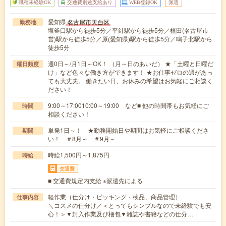
職種未経験OK
交通費別途支給あり
WEB登録OK
派遣
愛知県
名古屋市天白区
勤務地
塩釜口駅から徒歩5分／平針駅から徒歩5分／植田(名古屋市
営)駅から徒歩5分／原(愛知県)駅から徒歩5分／鳴子北駅から
徒歩5分
週0日～/月1日～OK！ （月～日のあいだ） ★「土曜と日曜だ
曜日頻度
け」など色々な働き方ができます！ ★お仕事ゼロの週があっ
ても大丈夫。 働きたい日、お休みの希望はお気軽にご相談く
ださい！
9:00～17:0010:00～19:00 など■ 他の時間帯もお気軽にご
時間
相談ください！
単発1日～！ ★勤務開始日や期間はお気軽にご相談くださ
期間
い！ ＃8月～ ＃9月～
時給1,500円～1,875円
時給
交通費
■ 交通費規定内支給 ※派遣先による
軽作業（仕分け・ピッキング・検品、商品管理）
仕事内容
＼コスメの仕分け／＜とってもシンプルなので未経験でも安
心！＞▼封入作業及び梱包▼雑誌や書籍などの仕分…