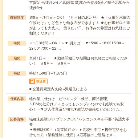
営)駅から徒歩5分／原(愛知県)駅から徒歩5分／鳴子北駅から
徒歩5分
週0日～/月1日～OK！ （月～日のあいだ） ★「火曜と木曜の
曜日頻度
午後だけ」など色々な働き方ができます！ ★お仕事ゼロの週
があっても大丈夫。 働きたい日、お休みの希望はお気軽にご
相談ください！
＜1日3時間～OK！＞▼ 例えば… ▼15:00～18:0015:00～
時間
22:0017:00～22:…
単発1日～！ ★勤務開始日や期間はお気軽にご相談くださ
期間
い！ ＃8月～ ＃9月～
時給1,500円～1,875円
時給
交通費
■ 交通費規定内支給 ※派遣先による
軽作業（仕分け・ピッキング・検品、商品管理）
仕事内容
＼DMの仕分け／＜とってもシンプルなので未経験でも安
心！＞▼封入作業及び梱包▼雑誌や書籍などの仕分け…
職種未経験OK / ブランクOK / パソコンスキル不要 / 英語力不
応募資格
要
▼未経験OK！（副業歓迎☆）▼高校生不可▼携帯電話をお
持ちの方（業務連絡に使用）※応募後のご連絡はメ…