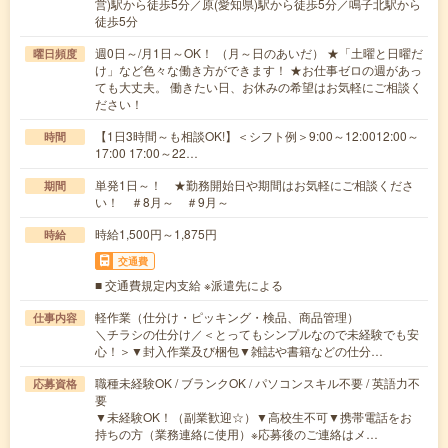
営)駅から徒歩5分／原(愛知県)駅から徒歩5分／鳴子北駅から
徒歩5分
週0日～/月1日～OK！ （月～日のあいだ） ★「土曜と日曜だ
曜日頻度
け」など色々な働き方ができます！ ★お仕事ゼロの週があっ
ても大丈夫。 働きたい日、お休みの希望はお気軽にご相談く
ださい！
【1日3時間～も相談OK!】＜シフト例＞9:00～12:0012:00～
時間
17:00 17:00～22…
単発1日～！ ★勤務開始日や期間はお気軽にご相談くださ
期間
い！ ＃8月～ ＃9月～
時給1,500円～1,875円
時給
交通費
■ 交通費規定内支給 ※派遣先による
軽作業（仕分け・ピッキング・検品、商品管理）
仕事内容
＼チラシの仕分け／＜とってもシンプルなので未経験でも安
心！＞▼封入作業及び梱包▼雑誌や書籍などの仕分…
職種未経験OK / ブランクOK / パソコンスキル不要 / 英語力不
応募資格
要
▼未経験OK！（副業歓迎☆）▼高校生不可▼携帯電話をお
持ちの方（業務連絡に使用）※応募後のご連絡はメ…