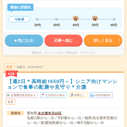
職場の雰囲気
年齢層
20代
30代
40代
50代
60代
気になる!
応募へ進む
詳しく見る
派遣会社
マンパワーグループ株式会社 ケアサービス
未読
掲載日
2026/08/07
NEW
【週2日＊高時給1650円～】シニア向けマンシ
ョンで食事の配膳や見守り＊介護
交通費別途支給あり
土日祝日が休み
残業なし
WEB登録OK
派遣
愛知県
名古屋市天白区
勤務地
塩釜口駅から---分／平針駅から---分／植田(名古屋市営)駅か
ら---分／原(愛知県)駅から---分／鳴子北駅から---分