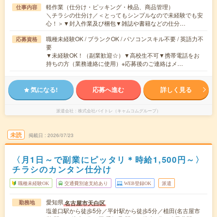
軽作業（仕分け・ピッキング・検品、商品管理）
仕事内容
＼チラシの仕分け／＜とってもシンプルなので未経験でも安
心！＞▼封入作業及び梱包▼雑誌や書籍などの仕分…
職種未経験OK / ブランクOK / パソコンスキル不要 / 英語力不
応募資格
要
▼未経験OK！（副業歓迎☆）▼高校生不可▼携帯電話をお
持ちの方（業務連絡に使用）※応募後のご連絡はメ…
気になる!
応募へ進む
詳しく見る
派遣会社
株式会社バイトレ（キャムコムグループ）
未読
掲載日
2026/07/23
〈月1日～で副業にピッタリ＊時給1,500円～〉
チラシのカンタン仕分け
職種未経験OK
交通費別途支給あり
WEB登録OK
派遣
愛知県
名古屋市天白区
勤務地
塩釜口駅から徒歩5分／平針駅から徒歩5分／植田(名古屋市