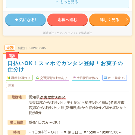
もっと見る
気になる!
応募へ進む
詳しく見る
派遣会社
ケアスタッフィング株式会社
未読
掲載日
2026/08/05
NEW
日払いOK！スマホでカンタン登録＊お菓子の
仕分け
職種未経験OK
交通費別途支給あり
土日祝日が休み
WEB登録OK
派遣
愛知県
名古屋市天白区
勤務地
塩釜口駅から徒歩5分／平針駅から徒歩5分／植田(名古屋市
営)駅から徒歩5分／原(愛知県)駅から徒歩5分／鳴子北駅から
徒歩5分
単発1日のみ～OK！
曜日頻度
＜1日3時間～OK！＞▼ 例えば… ▼15:00～18:0015:00～
時間