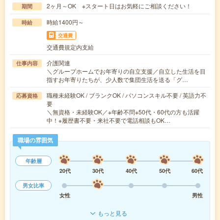
2ヶ月～OK ※スタート日はお気軽にご相談ください！
期間
時給1400円～
時給
交通費
交通費規定内支給
介護関連
仕事内容
＼グループホームでお年寄りの自立支援／自立した生活を目
指すお年寄りたちが、少人数で集団生活を送る「グ…
職種未経験OK / ブランクOK / パソコンスキル不要 / 英語力不
応募資格
要
＼無資格・未経験OK／※年齢不問※50代・60代の方も活躍
中！※履歴書不要・来社不要で電話相談もOK…
職場の雰囲気
年齢層
20代
30代
40代
50代
60代
男女比率
女性
男性
もっと見る