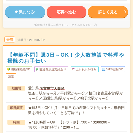
気になる!
応募へ進む
詳しく見る
派遣会社
株式会社バイトレ（キャムコムグループ）
未読
掲載日
2026/07/22
【年齢不問】週3日～OK！少人数施設で料理や
掃除のお手伝い
職種未経験OK
交通費別途支給あり
土日祝日が休み
WEB登録OK
派遣
愛知県
名古屋市天白区
勤務地
塩釜口駅から---分／平針駅から---分／植田(名古屋市営)駅か
ら---分／原(愛知県)駅から---分／鳴子北駅から---分
★週3日～OK！ 月～日曜日での希望シフト制 ※徐々に勤務回
曜日頻度
数を増やしていくことも可能です！
★1日6時間～OK！【シフト例】7:00～13:009:00～
時間
18:00（休憩1時間）12:00～1…