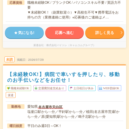
職種未経験OK / ブランクOK / パソコンスキル不要 / 英語力不
応募資格
要
▼未経験OK！（副業歓迎☆）▼高校生不可▼携帯電話をお
持ちの方（業務連絡に使用）※応募後のご連絡はメ…
気になる!
応募へ進む
詳しく見る
派遣会社
株式会社バイトレ（キャムコムグループ）
未読
掲載日
2026/07/29
【未経験OK!】病院で車いすを押したり、移動
のお手伝いなどをお任せ！
職種未経験OK
交通費別途支給あり
土日祝日が休み
WEB登録OK
派遣
愛知県
名古屋市天白区
勤務地
塩釜口駅から---分／平針駅から---分／植田(名古屋市営)駅か
ら---分／原(愛知県)駅から---分／鳴子北駅から---分
平日のみ週3日～OK！
曜日頻度