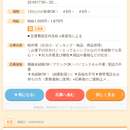
22:0017:00～22:…
1日だけの単発OK！ ＃8月～ ＃9月～
期間
時給1,500円～1,875円
時給
交通費
■ 交通費規定内支給 ※派遣先による
軽作業（仕分け・ピッキング・検品、商品管理）
仕事内容
＼お菓子の仕分け／＜とってもシンプルなので未経験でも安
心！＞▼封入作業及び梱包▼雑誌や書籍などの仕分…
職種未経験OK / ブランクOK / パソコンスキル不要 / 英語力不
応募資格
要
▼未経験OK！（副業歓迎☆）▼高校生不可▼携帯電話をお
持ちの方（業務連絡に使用）※応募後のご連絡はメ…
気になる!
応募へ進む
詳しく見る
派遣会社
株式会社バイトレ（キャムコムグループ）
未読
掲載日
2026/08/04