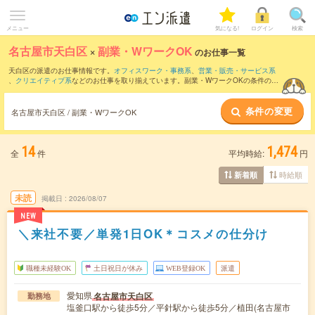
メニュー
気になる!
ログイン
検索
名古屋市天白区
×
副業・WワークOK
のお仕事一覧
天白区の派遣のお仕事情報です。
オフィスワーク・事務系
、
営業・販売・サービス系
、
クリエイティブ系
などのお仕事を取り揃えています。副業・WワークOKの条件の他
に、
交通費別途支給あり
、
職種未経験OK
、
友だちと一緒の応募OK
などのこだわり条
件も取り揃えています。
条件の変更
名古屋市天白区 / 副業・WワークOK
14
1,474
全
件
平均時給:
円
時給順
新着順
未読
掲載日
2026/08/07
NEW
＼来社不要／単発1日OK＊コスメの仕分け
職種未経験OK
土日祝日が休み
WEB登録OK
派遣
愛知県
名古屋市天白区
勤務地
塩釜口駅から徒歩5分／平針駅から徒歩5分／植田(名古屋市