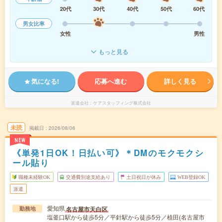
20代
30代
40代
50代
60代
男女比率
女性
男性
もっと見る
気になる!
応募へ進む
詳しく見る
派遣会社
ケアスタッフィング株式会社
未読
掲載日
2026/08/06
NEW
《単発1日OK！日払い可》＊DMのモクモクシ
ール貼り
職種未経験OK
交通費別途支給あり
土日祝日が休み
WEB登録OK
派遣
愛知県
名古屋市天白区
勤務地
塩釜口駅から徒歩5分／平針駅から徒歩5分／植田(名古屋市