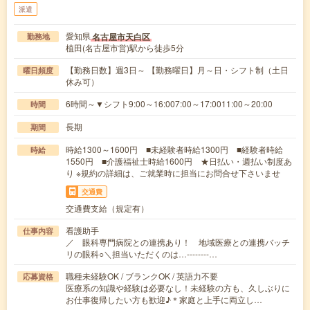
派遣
愛知県
名古屋市天白区
勤務地
植田(名古屋市営)駅から徒歩5分
【勤務日数】週3日～ 【勤務曜日】月～日・シフト制（土日
曜日頻度
休み可）
6時間～▼シフト9:00～16:007:00～17:0011:00～20:00
時間
長期
期間
時給1300～1600円 ■未経験者時給1300円 ■経験者時給
時給
1550円 ■介護福祉士時給1600円 ★日払い・週払い制度あ
り ※規約の詳細は、ご就業時に担当にお問合せ下さいませ
交通費
交通費支給（規定有）
看護助手
仕事内容
／ 眼科専門病院との連携あり！ 地域医療との連携バッチ
リの眼科○＼担当いただくのは…--------…
職種未経験OK / ブランクOK / 英語力不要
応募資格
医療系の知識や経験は必要なし！未経験の方も、久しぶりに
お仕事復帰したい方も歓迎♪＊家庭と上手に両立し…