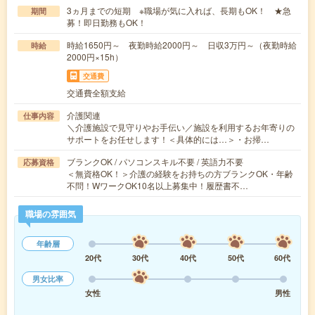
3ヵ月までの短期 ※職場が気に入れば、長期もOK！ ★急
期間
募！即日勤務もOK！
時給1650円～ 夜勤時給2000円～ 日収3万円～（夜勤時給
時給
2000円×15h）
交通費
交通費全額支給
介護関連
仕事内容
＼介護施設で見守りやお手伝い／施設を利用するお年寄りの
サポートをお任せします！＜具体的には…＞・お掃…
ブランクOK / パソコンスキル不要 / 英語力不要
応募資格
＜無資格OK！＞介護の経験をお持ちの方ブランクOK・年齢
不問！WワークOK10名以上募集中！履歴書不…
職場の雰囲気
年齢層
20代
30代
40代
50代
60代
男女比率
女性
男性