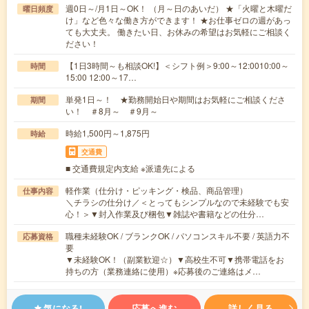
週0日～/月1日～OK！ （月～日のあいだ） ★「火曜と木曜だ
曜日頻度
け」など色々な働き方ができます！ ★お仕事ゼロの週があっ
ても大丈夫。 働きたい日、お休みの希望はお気軽にご相談く
ださい！
【1日3時間～も相談OK!】＜シフト例＞9:00～12:0010:00～
時間
15:00 12:00～17…
単発1日～！ ★勤務開始日や期間はお気軽にご相談くださ
期間
い！ ＃8月～ ＃9月～
時給1,500円～1,875円
時給
交通費
■ 交通費規定内支給 ※派遣先による
軽作業（仕分け・ピッキング・検品、商品管理）
仕事内容
＼チラシの仕分け／＜とってもシンプルなので未経験でも安
心！＞▼封入作業及び梱包▼雑誌や書籍などの仕分…
職種未経験OK / ブランクOK / パソコンスキル不要 / 英語力不
応募資格
要
▼未経験OK！（副業歓迎☆）▼高校生不可▼携帯電話をお
持ちの方（業務連絡に使用）※応募後のご連絡はメ…
気になる!
応募へ進む
詳しく見る