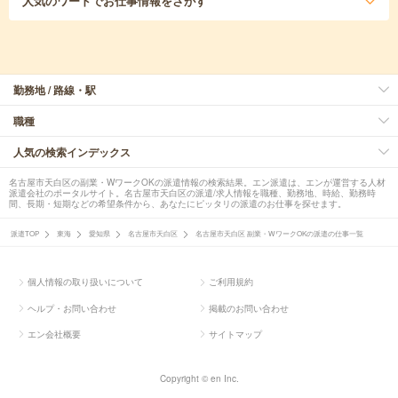
人気のワード
でお仕事情報をさがす
勤務地 / 路線・駅
職種
人気の検索インデックス
名古屋市天白区の副業・WワークOKの派遣情報の検索結果。エン派遣は、エンが運営する人材
派遣会社のポータルサイト。名古屋市天白区の派遣/求人情報を職種、勤務地、時給、勤務時
間、長期・短期などの希望条件から、あなたにピッタリの派遣のお仕事を探せます。
派遣TOP
東海
愛知県
名古屋市天白区
名古屋市天白区 副業・WワークOKの派遣の仕事一覧
個人情報の取り扱いについて
ご利用規約
ヘルプ・お問い合わせ
掲載のお問い合わせ
エン会社概要
サイトマップ
Copyright © en Inc.