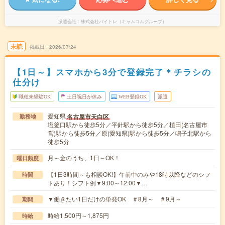
派遣会社
株式会社バイトレ（キャムコムグループ）
未読
掲載日
2026/07/24
【1日～】スマホから3分で登録完了＊チラシの
仕分け
職種未経験OK
土日祝日が休み
WEB登録OK
派遣
愛知県
名古屋市天白区
勤務地
塩釜口駅から徒歩5分／平針駅から徒歩5分／植田(名古屋市
営)駅から徒歩5分／原(愛知県)駅から徒歩5分／鳴子北駅から
徒歩5分
月～金のうち、1日～OK！
曜日頻度
【1日3時間～も相談OK!】午前中のみや18時以降などのシフ
時間
トあり！シフト例▼9:00～12:00▼…
▼働きたい1日だけの単発OK ＃8月～ ＃9月～
期間
時給1,500円～1,875円
時給