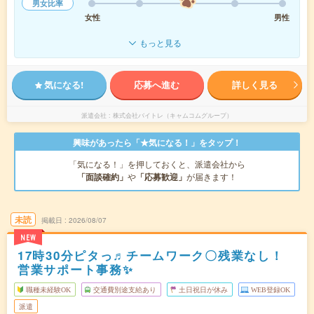
男女比率
女性
男性
もっと見る
気になる!
応募へ進む
詳しく見る
派遣会社
株式会社バイトレ（キャムコムグループ）
興味があったら「★気になる！」をタップ！
「気になる！」を押しておくと、派遣会社から
「面談確約」
や
「応募歓迎」
が届きます！
未読
掲載日
2026/08/07
NEW
17時30分ピタっ♬チームワーク〇残業なし！
営業サポート事務✨
職種未経験OK
交通費別途支給あり
土日祝日が休み
WEB登録OK
派遣