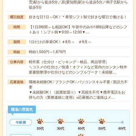
営)駅から徒歩5分／原(愛知県)駅から徒歩5分／鳴子北駅から
徒歩5分
好きな日1日～OK！＊希望シフト制で好きな曜日で働ける！
曜日頻度
【1日3時間～も相談OK!】午前中のみや18時以降などのシフ
時間
トあり！シフト例▼9:00～12:00▼…
1日だけの単発OK！＃8月～ ＃9月～
期間
時給1,500円～1,875円
時給
軽作業（仕分け・ピッキング・検品、商品管理）
仕事内容
＼コスメの仕分け／快適！オフィスなど室内のカンタン軽作
業書類整理や仕分けなどのシンプルワーク！未経験…
職種未経験OK / ブランクOK / パソコンスキル不要 / 英語力不
応募資格
要
▼未経験OK！（副業歓迎☆）▼高校生不可▼携帯電話をお
持ちの方（業務連絡に使用）※応募後のご連絡はメ…
職場の雰囲気
年齢層
20代
30代
40代
50代
60代