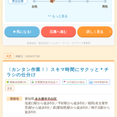
男女比率
女性
男性
もっと見る
気になる!
応募へ進む
詳しく見る
派遣会社
株式会社ウィルオブ・ワーク ケアワーク事業部
未読
掲載日
2026/07/26
〈カンタン作業！〉スキマ時間にサクッと＊チ
ラシの仕分け
職種未経験OK
交通費別途支給あり
土日祝日が休み
WEB登録OK
派遣
愛知県
名古屋市天白区
勤務地
塩釜口駅から徒歩5分／平針駅から徒歩5分／植田(名古屋市
営)駅から徒歩5分／原(愛知県)駅から徒歩5分／鳴子北駅から
徒歩5分