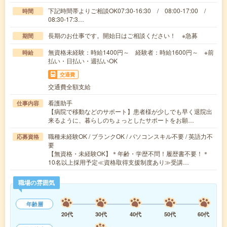
下記時間帯よりご相談OK07:30-16:30 / 08:00-17:00 /
時間
08:30-17:3…
長期のお仕事です。開始日はご相談ください！ ※急募
期間
無資格未経験：時給1400円～ 経験者：時給1600円～ ※前
時給
払い・日払い・週払いOK
交通費
交通費全額支給
看護助手
仕事内容
【病院で移動などのサポート】患者様が少しでも早く退院出
来るように、暮らしのちょっとしたサポートをお願…
職種未経験OK / ブランクOK / パソコンスキル不要 / 英語力不
応募資格
要
【無資格・未経験OK】＊年齢・学歴不問！履歴書不要！＊
10名以上採用予定≪資格取得支援制度あり≫受講…
職場の雰囲気
年齢層
20代
30代
40代
50代
60代