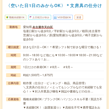
〈空いた日1日のみからOK〉＊文房具の仕分け
職種未経験OK
土日祝日が休み
WEB登録OK
派遣
愛知県
名古屋市天白区
勤務地
塩釜口駅から徒歩5分／平針駅から徒歩5分／植田(名古屋市
営)駅から徒歩5分／原(愛知県)駅から徒歩5分／鳴子北駅から
徒歩5分
好きな日1日～OK！＊希望シフト制で好きな曜日で働ける！
曜日頻度
9:00～18:00 など他にも▼10:00～19:00▼18:00～21:00など
時間
のシフトあり！お…
1日だけの単発OK！＃8月～ ＃9月～
期間
時給1,500円～1,875円
時給
軽作業（仕分け・ピッキング・検品、商品管理）
仕事内容
＼文房具の仕分け／＜とってもシンプルなので未経験でも安
心！＞▼封入作業及び梱包▼雑誌や書籍などの仕分…
職種未経験OK / ブランクOK / パソコンスキル不要 / 英語力不
応募資格
要
▼未経験OK！（副業歓迎☆）▼高校生不可▼携帯電話をお