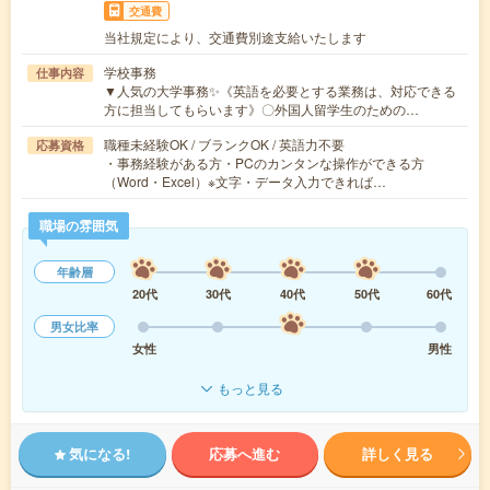
交通費
当社規定により、交通費別途支給いたします
学校事務
仕事内容
▼人気の大学事務✨《英語を必要とする業務は、対応できる
方に担当してもらいます》〇外国人留学生のための…
職種未経験OK / ブランクOK / 英語力不要
応募資格
・事務経験がある方・PCのカンタンな操作ができる方
（Word・Excel）※文字・データ入力できれば…
職場の雰囲気
年齢層
20代
30代
40代
50代
60代
男女比率
女性
男性
もっと見る
気になる!
応募へ進む
詳しく見る