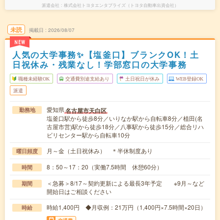
派遣会社
株式会社トヨタエンタプライズ（トヨタ自動車出資会社）
未読
掲載日
2026/08/07
NEW
人気の大学事務✨【塩釜口】ブランクOK！土
日祝休み・残業なし！学部窓口の大学事務
職種未経験OK
交通費別途支給あり
土日祝日が休み
WEB登録OK
派遣
愛知県
名古屋市天白区
勤務地
塩釜口駅から徒歩8分／いりなか駅から自転車8分／植田(名
古屋市営)駅から徒歩18分／八事駅から徒歩15分／総合リハ
ビリセンター駅から自転車10分
月～金（土日祝休み） ＊半休制度あり
曜日頻度
8：50～17：20（実働7.5時間 休憩60分）
時間
＜急募＞8/17～契約更新による最長3年予定 ※9月～など
期間
開始日はご相談ください
時給1,400円 ◆月収例：21万円（1,400円×7.5時間×20日）
時給