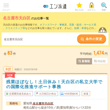
メニュー
気になる!
ログイン
検索
名古屋市天白区
のお仕事一覧
天白区の派遣のお仕事情報です。
オフィスワーク・事務系
、
営業・販売・サービス系
、
クリエイティブ系
などのお仕事を取り揃えています。さらに、
短期
・
単発
などの期
間や、
職種未経験OK
などのこだわり条件で絞り込んでいただけます。
条件の変更
また、
南区
・
昭和区
・
名東区
・
日進市
・
愛知郡
など隣接エリアのお仕事もご確認いた
名古屋市天白区
だけます。
83
1,474
全
件
平均時給:
円
時給順
新着順
未読
掲載日
2026/08/08
NEW
残業ほぼなし！土日休み！天白区の私立大学で
の国際化推進サポート事務
交通費別途支給あり
土日祝日が休み
WEB登録OK
派遣
愛知県
名古屋市天白区
勤務地
相生山駅から徒歩10分／原(愛知県)駅からバス22分