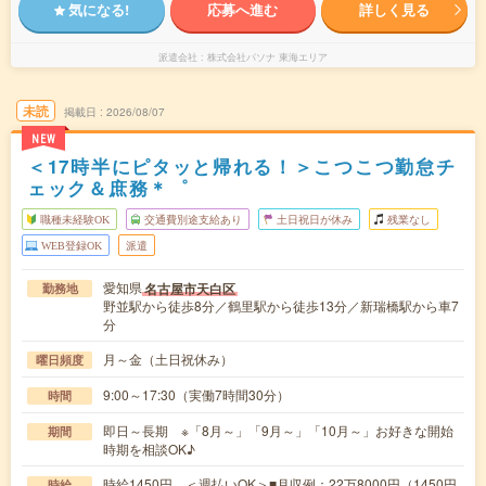
気になる!
応募へ進む
詳しく見る
派遣会社
株式会社パソナ 東海エリア
未読
掲載日
2026/08/07
NEW
＜17時半にピタッと帰れる！＞こつこつ勤怠チ
ェック＆庶務＊゜
職種未経験OK
交通費別途支給あり
土日祝日が休み
残業なし
WEB登録OK
派遣
愛知県
名古屋市天白区
勤務地
野並駅から徒歩8分／鶴里駅から徒歩13分／新瑞橋駅から車7
分
月～金（土日祝休み）
曜日頻度
9:00～17:30（実働7時間30分）
時間
即日～長期 ※「8月～」「9月～」「10月～」お好きな開始
期間
時期を相談OK♪
時給1450円 ＜週払いOK＞■月収例：22万8000円（1450円
時給