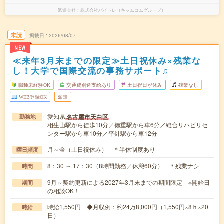
派遣会社
株式会社バイトレ（キャムコムグループ）
未読
掲載日
2026/08/07
NEW
≪来年3月末までの限定≫土日祝休み×残業な
し！大学で国際交流の事務サポート♫
職種未経験OK
交通費別途支給あり
土日祝日が休み
残業なし
WEB登録OK
派遣
愛知県
名古屋市天白区
勤務地
相生山駅から徒歩10分／徳重駅から車6分／総合リハビリセ
ンター駅から車10分／平針駅から車12分
月～金（土日祝休み） ＊半休制度あり
曜日頻度
8：30 ～ 17：30（8時間勤務／休憩60分） ＊残業ナシ
時間
9月～契約更新による2027年3月末までの期間限定 ※開始日
期間
の相談OK！
時給1,550円 ◆月収例：約24万8,000円（1,550円×8ｈ×20
時給
日）