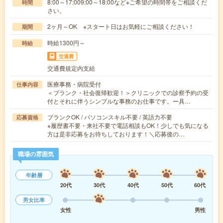
8:00～17:009:00～18:00など※ご希望の時間帯をご相談くだ
時間
さい。
2ヶ月～OK ※スタート日はお気軽にご相談ください！
期間
時給1300円～
時給
交通費
交通費規定内支給
医療事務・病院受付
仕事内容
＜ブランク・社会復帰歓迎！＞クリニックでの診察予約の受
付とそれに伴うシンプルな事務のお仕事です。ー具…
ブランクOK / パソコンスキル不要 / 英語力不要
応募資格
※履歴書不要・来社不要で電話相談もOK！少しでも気になる
方は是非応募をお待ちしております！＼応募後の…
職場の雰囲気
年齢層
20代
30代
40代
50代
60代
男女比率
女性
男性