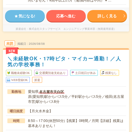
気になる!
応募へ進む
詳しく見る
派遣会社
株式会社スタッフサービス エンジニアリング事業本部（無期雇用派遣）
未読
掲載日
2026/08/08
NEW
＼未経験OK・17時ピタ・マイカー通勤！／人
気の学校事務！
職種未経験OK
交通費別途支給あり
土日祝日が休み
残業なし
WEB登録OK
派遣
愛知県
名古屋市天白区
勤務地
原(愛知県)駅からバス5分／平針駅からバス5分／植田(名古屋
市営)駅からバス8分
【月火水木金】
曜日頻度
8:50～17:00(休憩50分)【残業】0時間／月間【詳細】残業は
時間
基本ありません！