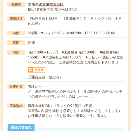
愛知県
名古屋市天白区
勤務地
植田(名古屋市営)駅から徒歩5分
【勤務日数】週3日～ 【勤務曜日】月～日・シフト制（土日
曜日頻度
休み可）
6時間～▼シフト9:00～16:007:00～17:0011:00～20:00
時間
長期
期間
時給1300～1600円 ■未経験者時給1300円 ■経験者時給
時給
1550円 ■介護福祉士時給1600円 ★日払い・週払い制度あ
り ※規約の詳細は、ご就業時に担当にお問合せ下さいませ
交通費
交通費支給（規定有）
看護助手
仕事内容
／ 眼科専門病院との連携あり！ 地域医療との連携バッチ
リの眼科○＼担当いただくのは…--------…
職種未経験OK / ブランクOK / 英語力不要
応募資格
医療系の知識や経験は必要なし！未経験の方も、久しぶりに
お仕事復帰したい方も歓迎♪＊家庭と上手に両立し…
職場の雰囲気