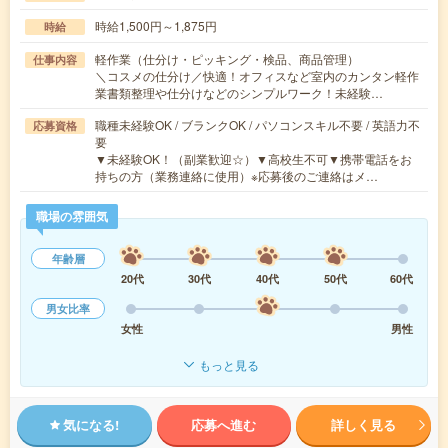
時給1,500円～1,875円
時給
軽作業（仕分け・ピッキング・検品、商品管理）
仕事内容
＼コスメの仕分け／快適！オフィスなど室内のカンタン軽作
業書類整理や仕分けなどのシンプルワーク！未経験…
職種未経験OK / ブランクOK / パソコンスキル不要 / 英語力不
応募資格
要
▼未経験OK！（副業歓迎☆）▼高校生不可▼携帯電話をお
持ちの方（業務連絡に使用）※応募後のご連絡はメ…
職場の雰囲気
年齢層
20代
30代
40代
50代
60代
男女比率
女性
男性
もっと見る
気になる!
応募へ進む
詳しく見る