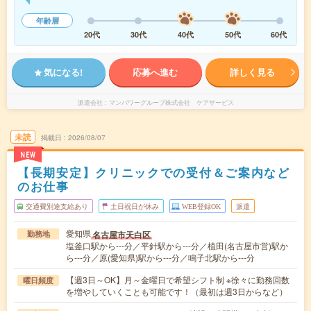
年齢層
20代
30代
40代
50代
60代
気になる!
応募へ進む
詳しく見る
派遣会社
マンパワーグループ株式会社 ケアサービス
未読
掲載日
2026/08/07
NEW
【長期安定】クリニックでの受付＆ご案内など
のお仕事
交通費別途支給あり
土日祝日が休み
WEB登録OK
派遣
愛知県
名古屋市天白区
勤務地
塩釜口駅から---分／平針駅から---分／植田(名古屋市営)駅か
ら---分／原(愛知県)駅から---分／鳴子北駅から---分
【週3日～OK】月～金曜日で希望シフト制 ※徐々に勤務回数
曜日頻度
を増やしていくことも可能です！（最初は週3日からなど）