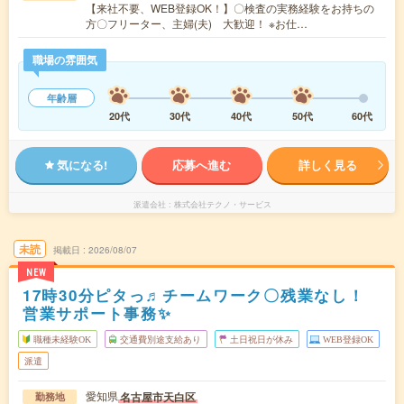
【来社不要、WEB登録OK！】〇検査の実務経験をお持ちの
方〇フリーター、主婦(夫) 大歓迎！ ※お仕…
職場の雰囲気
年齢層
20代
30代
40代
50代
60代
気になる!
応募へ進む
詳しく見る
派遣会社
株式会社テクノ・サービス
未読
掲載日
2026/08/07
NEW
17時30分ピタっ♬チームワーク〇残業なし！
営業サポート事務✨
職種未経験OK
交通費別途支給あり
土日祝日が休み
WEB登録OK
派遣
愛知県
名古屋市天白区
勤務地