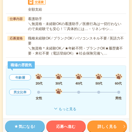
交通費
全額支給
看護助手
仕事内容
＼無資格・未経験OKの看護助手／医療行為は一切行わない
ので未経験でも安心！▽具体的には…・リネンやシ…
職種未経験OK / ブランクOK / パソコンスキル不要 / 英語力不
応募資格
要
＼無資格＊未経験OK／★年齢不問・ブランクOK★履歴書不
要・来社不要（電話登録OK）★社会保険完備＼…
職場の雰囲気
年齢層
20代
30代
40代
50代
60代
男女比率
女性
男性
もっと見る
気になる!
応募へ進む
詳しく見る