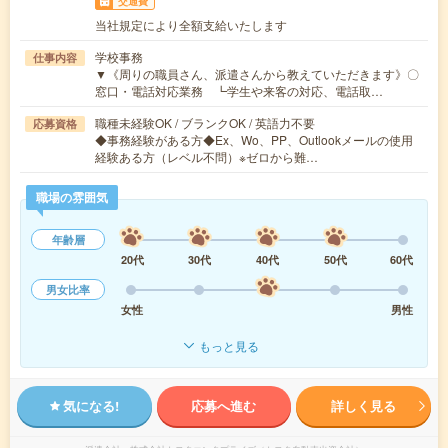
交通費
当社規定により全額支給いたします
学校事務
仕事内容
▼《周りの職員さん、派遣さんから教えていただきます》〇
窓口・電話対応業務 ┗学生や来客の対応、電話取…
職種未経験OK / ブランクOK / 英語力不要
応募資格
◆事務経験がある方◆Ex、Wo、PP、Outlookメールの使用
経験ある方（レベル不問）※ゼロから難…
職場の雰囲気
年齢層
20代
30代
40代
50代
60代
男女比率
女性
男性
もっと見る
気になる!
応募へ進む
詳しく見る