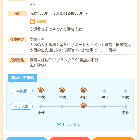
OK！
時給1550円 ※月収例 248000円～
時給
交通費
交通費規定に基づき交通費支給
学校事務
仕事内容
人気の大学事務！留学生サポート＆イベント運営！国際交流
や留学生支援に関わる部署でのお仕事です。・留学…
職種未経験OK / ブランクOK / 英語力不要
応募資格
未経験OK！
職場の雰囲気
年齢層
20代
30代
40代
50代
60代
男女比率
女性
男性
もっと見る