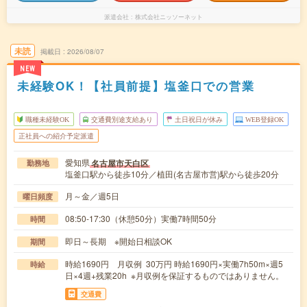
派遣会社
株式会社ニッソーネット
未読
掲載日
2026/08/07
NEW
未経験OK！【社員前提】塩釜口での営業
職種未経験OK
交通費別途支給あり
土日祝日が休み
WEB登録OK
正社員への紹介予定派遣
愛知県
名古屋市天白区
勤務地
塩釜口駅から徒歩10分／植田(名古屋市営)駅から徒歩20分
月～金／週5日
曜日頻度
08:50-17:30（休憩50分）実働7時間50分
時間
即日～長期 ※開始日相談OK
期間
時給1690円 月収例 30万円 時給1690円×実働7h50m×週5
時給
日×4週+残業20h ※月収例を保証するものではありません。
交通費