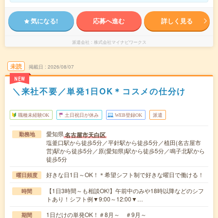
気になる!
応募へ進む
詳しく見る
派遣会社
株式会社マイナビワークス
未読
掲載日
2026/08/07
NEW
＼来社不要／単発1日OK＊コスメの仕分け
職種未経験OK
土日祝日が休み
WEB登録OK
派遣
愛知県
名古屋市天白区
勤務地
塩釜口駅から徒歩5分／平針駅から徒歩5分／植田(名古屋市
営)駅から徒歩5分／原(愛知県)駅から徒歩5分／鳴子北駅から
徒歩5分
好きな日1日～OK！＊希望シフト制で好きな曜日で働ける！
曜日頻度
【1日3時間～も相談OK!】午前中のみや18時以降などのシフ
時間
トあり！シフト例▼9:00～12:00▼…
1日だけの単発OK！＃8月～ ＃9月～
期間