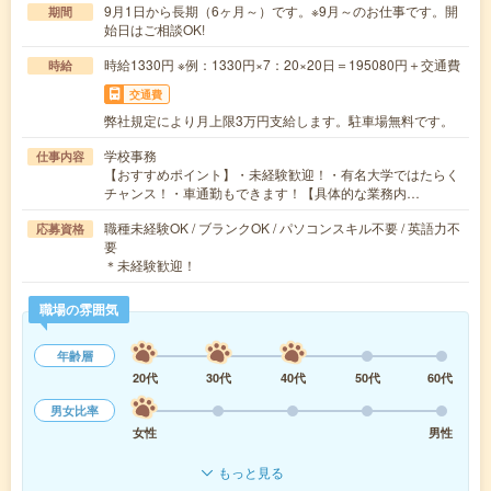
9月1日から長期（6ヶ月～）です。※9月～のお仕事です。開
期間
始日はご相談OK!
時給1330円 ※例：1330円×7：20×20日＝195080円＋交通費
時給
交通費
弊社規定により月上限3万円支給します。駐車場無料です。
学校事務
仕事内容
【おすすめポイント】・未経験歓迎！・有名大学ではたらく
チャンス！・車通勤もできます！【具体的な業務内…
職種未経験OK / ブランクOK / パソコンスキル不要 / 英語力不
応募資格
要
＊未経験歓迎！
職場の雰囲気
年齢層
20代
30代
40代
50代
60代
男女比率
女性
男性
もっと見る