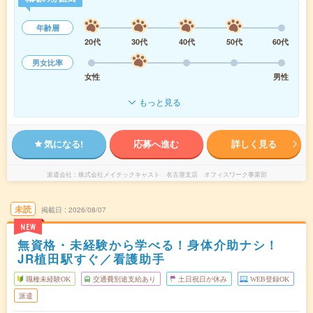
年齢層
20代
30代
40代
50代
60代
男女比率
女性
男性
もっと見る
気になる!
応募へ進む
詳しく見る
派遣会社
株式会社メイテックキャスト 名古屋支店 オフィスワーク事業部
未読
掲載日
2026/08/07
NEW
無資格・未経験から学べる！身体介助ナシ！
JR植田駅すぐ／看護助手
職種未経験OK
交通費別途支給あり
土日祝日が休み
WEB登録OK
派遣