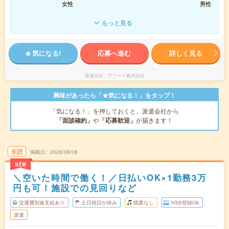
女性
男性
もっと見る
気になる!
応募へ進む
詳しく見る
派遣会社
アソート株式会社
興味があったら「★気になる！」をタップ！
「気になる！」を押しておくと、派遣会社から
「面談確約」
や
「応募歓迎」
が届きます！
未読
掲載日
2026/08/08
NEW
＼空いた時間で働く！／日払いOK×1勤務3万
円も可！施設での見回りなど
交通費別途支給あり
土日祝日が休み
残業なし
WEB登録OK
派遣