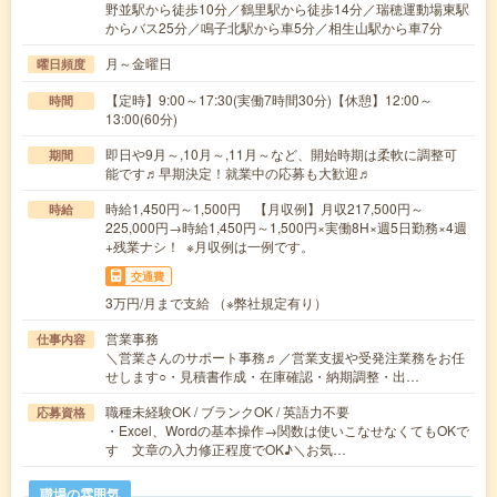
野並駅から徒歩10分／鶴里駅から徒歩14分／瑞穂運動場東駅
からバス25分／鳴子北駅から車5分／相生山駅から車7分
月～金曜日
曜日頻度
【定時】9:00～17:30(実働7時間30分)【休憩】12:00～
時間
13:00(60分)
即日や9月～,10月～,11月～など、開始時期は柔軟に調整可
期間
能です♬早期決定！就業中の応募も大歓迎♬
時給1,450円～1,500円 【月収例】月収217,500円～
時給
225,000円→時給1,450円～1,500円×実働8H×週5日勤務×4週
+残業ナシ！ ※月収例は一例です。
交通費
3万円/月まで支給 （※弊社規定有り）
営業事務
仕事内容
＼営業さんのサポート事務♬／営業支援や受発注業務をお任
せします○・見積書作成・在庫確認・納期調整・出…
職種未経験OK / ブランクOK / 英語力不要
応募資格
・Excel、Wordの基本操作→関数は使いこなせなくてもOKで
す 文章の入力修正程度でOK♪＼お気…
職場の雰囲気