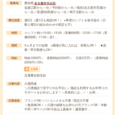
愛知県
名古屋市天白区
勤務地
塩釜口駅から---分／平針駅から---分／植田(名古屋市営)駅か
ら---分／原(愛知県)駅から---分／鳴子北駅から---分
週2日（週1日も相談OK！） ※希望のシフトを毎月提出（日
曜日頻度
数と曜日の組み合わせや固定も可）
≪シフト例≫10:00～15:00（実働5時間）12:00～17:00（実
時間
働5時間）17:00～翌1…
3ヵ月までの短期 ※職場が気に入れば、長期もOK！ ★急
期間
募！即日勤務もOK！
時給1650円～ 夜勤時給2000円～ 日収3万円～（夜勤時給
時給
2000円×15h）
交通費
交通費全額支給
介護関連
仕事内容
＼介護施設で見守りやお手伝い／施設を利用するお年寄りの
サポートをお任せします！＜具体的には…＞・お掃…
ブランクOK / パソコンスキル不要 / 英語力不要
応募資格
＜無資格OK！＞介護の経験をお持ちの方ブランクOK・年齢
不問！WワークOK10名以上募集中！履歴書不…