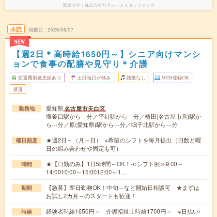
派遣会社
株式会社リクルートスタッフィング
未読
掲載日
2026/08/07
NEW
【週2日＊高時給1650円～】シニア向けマンシ
ョンで食事の配膳や見守り＊介護
交通費別途支給あり
土日祝日が休み
残業なし
WEB登録OK
派遣
愛知県
名古屋市天白区
勤務地
塩釜口駅から---分／平針駅から---分／植田(名古屋市営)駅か
ら---分／原(愛知県)駅から---分／鳴子北駅から---分
★週2日～（月～日） ※希望のシフトを毎月提出（日数と曜
曜日頻度
日の組み合わせや固定も可）
★【日勤のみ】1日5時間～OK！≪シフト例≫9:00～
時間
14:0010:00～15:0012:00～1…
【急募】即日勤務OK！中旬～など開始日相談可 ★まずは
期間
お試し2カ月～のスタートも歓迎！
経験者時給1650円～ 介護福祉士時給1700円～ ※日払い/
時給