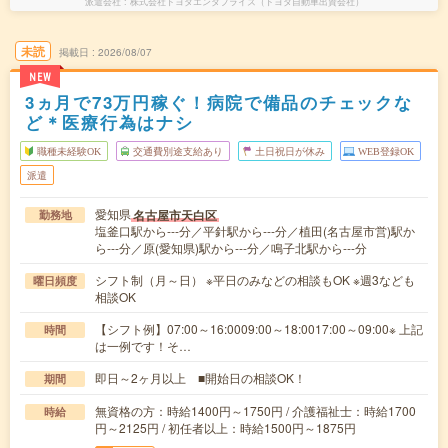
派遣会社
株式会社トヨタエンタプライズ（トヨタ自動車出資会社）
未読
掲載日
2026/08/07
NEW
3ヵ月で73万円稼ぐ！病院で備品のチェックな
ど＊医療行為はナシ
職種未経験OK
交通費別途支給あり
土日祝日が休み
WEB登録OK
派遣
愛知県
名古屋市天白区
勤務地
塩釜口駅から---分／平針駅から---分／植田(名古屋市営)駅か
ら---分／原(愛知県)駅から---分／鳴子北駅から---分
シフト制（月～日） ※平日のみなどの相談もOK ※週3なども
曜日頻度
相談OK
【シフト例】07:00～16:0009:00～18:0017:00～09:00※ 上記
時間
は一例です！そ…
即日～2ヶ月以上 ■開始日の相談OK！
期間
無資格の方：時給1400円～1750円 / 介護福祉士：時給1700
時給
円～2125円 / 初任者以上：時給1500円～1875円