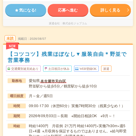
気になる!
応募へ進む
詳しく見る
派遣会社
株式会社ジョブコム
未読
掲載日
2026/08/07
NEW
【コツコツ】残業ほぼなし▼服装自由＊野並で
営業事務
交通費別途支給あり
土日祝日が休み
WEB登録OK
派遣
愛知県
名古屋市天白区
勤務地
野並駅から徒歩5分／鶴里駅から徒歩10分
月～金／週5日
曜日頻度
09:00-17:30（休憩60分）実働7時間30分（残業少なめ！）
時間
2026年09月03日～長期 ※開始日相談OK ※9月～！
期間
時給1400円 月収例 21万円 時給1400円×実働7h30m×週5
時給
日×4週 ※月収例を保証するものではありません。※給与即受
取りサービス利用可（利用条件有）