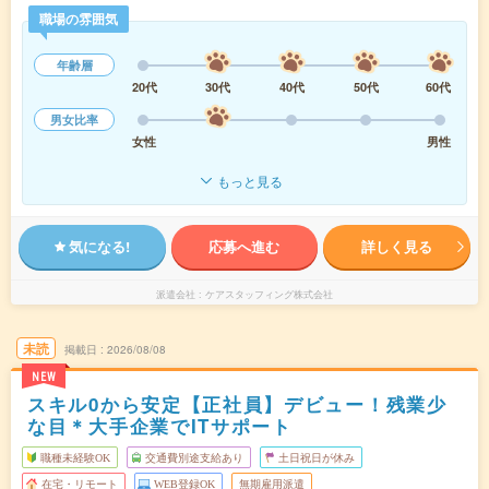
職場の雰囲気
年齢層
20代
30代
40代
50代
60代
男女比率
女性
男性
もっと見る
気になる!
応募へ進む
詳しく見る
派遣会社
ケアスタッフィング株式会社
未読
掲載日
2026/08/08
NEW
スキル0から安定【正社員】デビュー！残業少
な目＊大手企業でITサポート
職種未経験OK
交通費別途支給あり
土日祝日が休み
在宅・リモート
WEB登録OK
無期雇用派遣