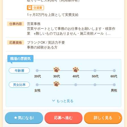
交通費
1ヶ月3万円を上限として実費支給
営業事務
仕事内容
営業サポートとして事務のお仕事をお願いします・積算作
業 ※難しいものではありません・施工依頼メール（…
ブランクOK / 英語力不要
応募資格
事務の経験がある方
職場の雰囲気
年齢層
20代
30代
40代
50代
60代
男女比率
女性
男性
もっと見る
気になる!
応募へ進む
詳しく見る