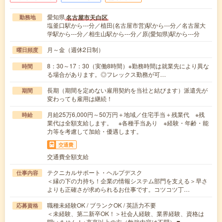
愛知県
名古屋市天白区
勤務地
塩釜口駅から---分／植田(名古屋市営)駅から---分／名古屋大
学駅から---分／相生山駅から---分／原(愛知県)駅から---分
月～金（週休2日制）
曜日頻度
8：30～17：30（実働8時間）※勤務時間は就業先により異な
時間
る場合があります。◎フレックス勤務が可…
長期（期間を定めない雇用契約を当社と結びます）派遣先が
期間
変わっても雇用は継続！
月給25万6,000円～50万円＋地域／住宅手当＋残業代 ※残
時給
業代は全額支給します。 ※各種手当あり ※経験・年齢・能
力等を考慮して加給・優遇します。
交通費
交通費全額支給
テクニカルサポート・ヘルプデスク
仕事内容
＜縁の下の力持ち！企業の情報システム部門を支える＞早さ
よりも正確さが求められるお仕事です。コツコツ丁…
職種未経験OK / ブランクOK / 英語力不要
応募資格
＜未経験、第二新卒OK！＞社会人経験、業界経験、資格は
問いません！※高卒以上の方（勉強内容は不問）▼…