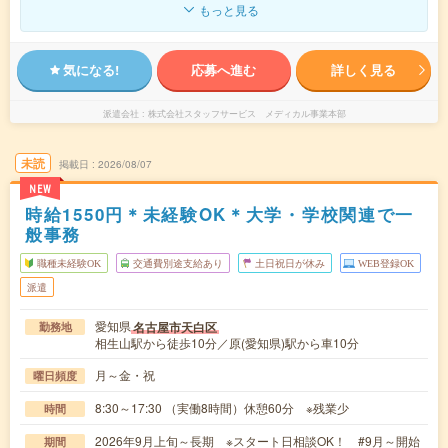
もっと見る
気になる!
応募へ進む
詳しく見る
派遣会社
株式会社スタッフサービス メディカル事業本部
未読
掲載日
2026/08/07
NEW
時給1550円＊未経験OK＊大学・学校関連で一
般事務
職種未経験OK
交通費別途支給あり
土日祝日が休み
WEB登録OK
派遣
愛知県
名古屋市天白区
勤務地
相生山駅から徒歩10分／原(愛知県)駅から車10分
月～金・祝
曜日頻度
8:30～17:30 （実働8時間）休憩60分 ※残業少
時間
2026年9月上旬～長期 ※スタート日相談OK！ #9月～開始
期間