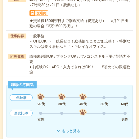
×7時間30分×21日＋残業なし）
交通費
★交通費1500円/日まで別途支給（規定あり）！ ※月21日出
勤の場合「3万1500円/月」！
一般事務
仕事内容
＜CHECK!!＞・残業ゼロ！総務部でこまごま庶務！・特別な
スキルは要りません＊゜・キレイなオフィス…
職種未経験OK / ブランクOK / パソコンスキル不要 / 英語力不
応募資格
要
●未経験OK！●PC：入力できればOK！ #初めての派遣歓
迎
職場の雰囲気
年齢層
20代
30代
40代
50代
60代
男女比率
女性
男性
もっと見る