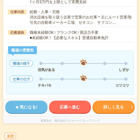
1ヶ月3万円を上限として実費支給
総務・人事・労務
仕事内容
消火設備を取り扱う企業で営業のお仕事＊主にルート営業/取
引先の自動車メーカー工場、ゼネコン、サブコン…
職種未経験OK / ブランクOK / 英語力不要
応募資格
■未経験OK！【必要なスキル】普通自動車免許
職場の雰囲気
職場の様子
活気がある
しずか
仕事の仕方
テキパキ
コツコツ
気になる!
応募へ進む
詳しく見る
派遣会社
株式会社リクルートスタッフィング
未読