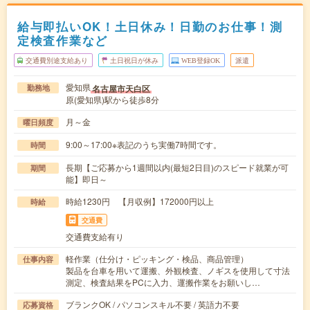
給与即払いOK！土日休み！日勤のお仕事！測
定検査作業など
交通費別途支給あり
土日祝日が休み
WEB登録OK
派遣
愛知県
名古屋市天白区
勤務地
原(愛知県)駅から徒歩8分
月～金
曜日頻度
9:00～17:00※表記のうち実働7時間です。
時間
長期【ご応募から1週間以内(最短2日目)のスピード就業が可
期間
能】即日～
時給1230円 【月収例】172000円以上
時給
交通費
交通費支給有り
軽作業（仕分け・ピッキング・検品、商品管理）
仕事内容
製品を台車を用いて運搬、外観検査、ノギスを使用して寸法
測定、検査結果をPCに入力、運搬作業をお願いし…
ブランクOK / パソコンスキル不要 / 英語力不要
応募資格