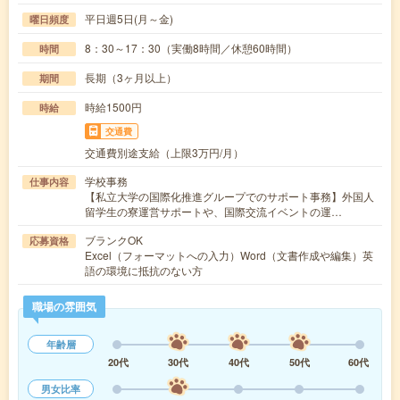
平日週5日(月～金)
曜日頻度
8：30～17：30（実働8時間／休憩60時間）
時間
長期（3ヶ月以上）
期間
時給1500円
時給
交通費
交通費別途支給（上限3万円/月）
学校事務
仕事内容
【私立大学の国際化推進グループでのサポート事務】外国人
留学生の寮運営サポートや、国際交流イベントの運…
ブランクOK
応募資格
Excel（フォーマットへの入力）Word（文書作成や編集）英
語の環境に抵抗のない方
職場の雰囲気
年齢層
20代
30代
40代
50代
60代
男女比率