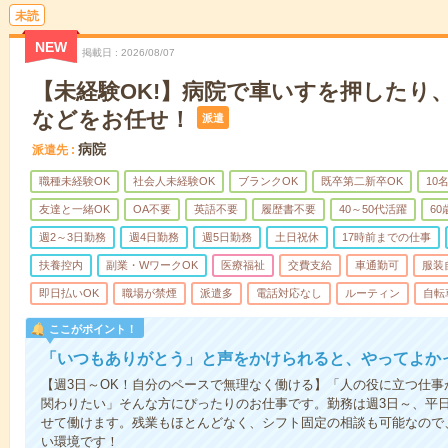
未読
NEW
掲載日
2026/08/07
【未経験OK!】病院で車いすを押したり
などをお任せ！
派遣
病院
派遣先
職種未経験OK
社会人未経験OK
ブランクOK
既卒第二新卒OK
10
友達と一緒OK
OA不要
英語不要
履歴書不要
40～50代活躍
6
週2～3日勤務
週4日勤務
週5日勤務
土日祝休
17時前までの仕事
扶養控内
副業・WワークOK
医療福祉
交費支給
車通勤可
服装
即日払いOK
職場が禁煙
派遣多
電話対応なし
ルーティン
自転
ここがポイント！
「いつもありがとう」と声をかけられると、やってよかっ
【週3日～OK！自分のペースで無理なく働ける】「人の役に立つ仕
関わりたい」そんな方にぴったりのお仕事です。勤務は週3日～、平
せて働けます。残業もほとんどなく、シフト固定の相談も可能なので
い環境です！