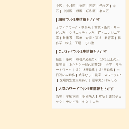
中区
中村区
東区
西区
千種区
港
区
中川区
緑区
昭和区
名東区
職種でお仕事情報をさがす
オフィスワーク・事務系
営業・販売・サー
ビス系
クリエイティブ系
IT・エンジニア
系
技術系
医療・介護・福祉・教育系
軽
作業・物流・工場・その他
こだわりでお仕事情報をさがす
短期
単発
職種未経験OK
10名以上の大
量募集
友だちと一緒の応募OK
在宅・リモ
ートワーク
週2～3日勤務
週4日勤務
土
日祝のみ勤務
残業なし
副業・WワークOK
交通費別途支給あり
語学力が活かせる
人気のワードでお仕事情報をさがす
急募
年齢不問
財団法人
英語
書類チェ
ック
テレビ局
封入
大学