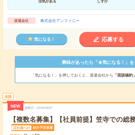
活気がある
しずか
株式会社アンフィニー
派遣会社
応募する
気になる！
興味があったら「★気になる！」を
「気になる！」を押しておくと、派遣会社から
「面談確約
未読
NEW
掲載日
2026/08/07
【複数名募集】【社員前提】笠寺での総
紹介予定派遣
正社員への