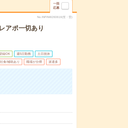
一括
応募
No.INFINI8260616(笠・営)
テレアポ一切あり
登録OK
週5日勤務
土日祝休
社食/補助あり
職場が分煙
派遣多