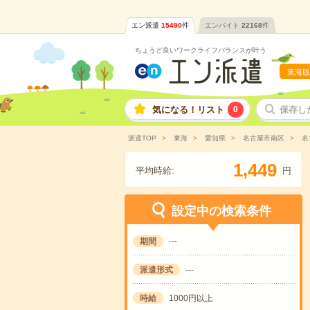
エン派遣
15490
件
エンバイト
22168
件
ちょうど良いワークライフバランスが叶う
東海版
気になる！リスト
0
保存し
派遣TOP
東海
愛知県
名古屋市南区
名
,
1
4
4
9
平均時給:
円
設定中の検索条件
期間
---
派遣形式
---
時給
1000円以上