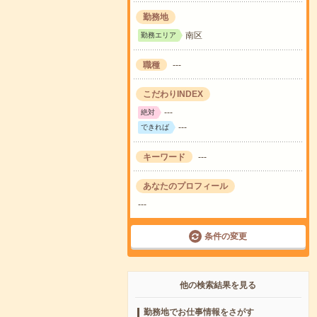
勤務地
南区
勤務エリア
職種
---
こだわりINDEX
---
絶対
---
できれば
キーワード
---
あなたのプロフィール
---
条件の変更
他の検索結果を見る
勤務地でお仕事情報をさがす