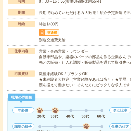
時間
8：00～16：55(実働8時間/休憩55分)
期間
長期で勤めていただける方大歓迎！紹介予定派遣で正
時給
時給1400円
交通費
別途交通費支給
仕事内容
営業・企画営業・ラウンダー
自動車部品や、楽器のパーツの部品を作る企業さんで
先との販売・仕入れ調製・販売製品を通じて取引先へ
応募資格
職種未経験OK / ブランクOK
★未経験者大歓迎（営業経験があれば尚可）★学歴、経
腰を据えて働きたい！そんな方にピッタリな求人です
職場の雰囲気
年齢層
男女比率
20代
30代
40代
50代
60代
職場の様子
仕事の仕方