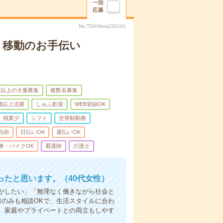
一括
応募
No.TSAINms230101
、移動のお手伝い
名以上の大量募集
複数名募集
0歳以上活躍
しゅふ歓迎
WEB登録OK
残業少
シフト
交替制勤務
自由
日払いOK
週払いOK
車・バイクOK
看護師
介護士
たと思います。（40代女性）
事がしたい」「無理なく働きながら社会と
日のみも相談OKで、生活スタイルに合わ
、家庭やプライベートとの両立もしやす