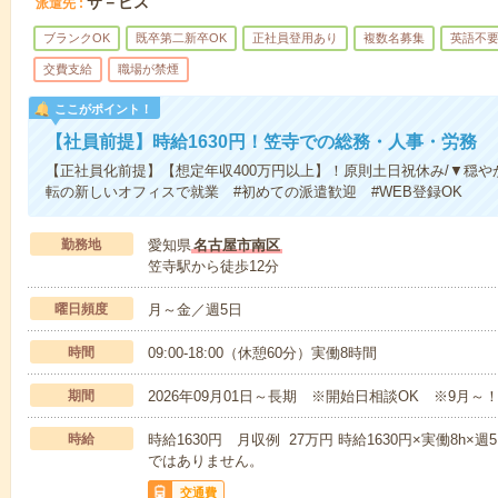
サ－ビス
派遣先
ブランクOK
既卒第二新卒OK
正社員登用あり
複数名募集
英語不
交費支給
職場が禁煙
ここがポイント！
【社員前提】時給1630円！笠寺での総務・人事・労務
【正社員化前提】【想定年収400万円以上】！原則土日祝休み/▼穏や
転の新しいオフィスで就業 #初めての派遣歓迎 #WEB登録OK
勤務地
愛知県
名古屋市南区
笠寺駅から徒歩12分
曜日頻度
月～金／週5日
時間
09:00-18:00（休憩60分）実働8時間
期間
2026年09月01日～長期 ※開始日相談OK ※9月～
時給
時給1630円 月収例 27万円 時給1630円×実働8h×
ではありません。
交通費