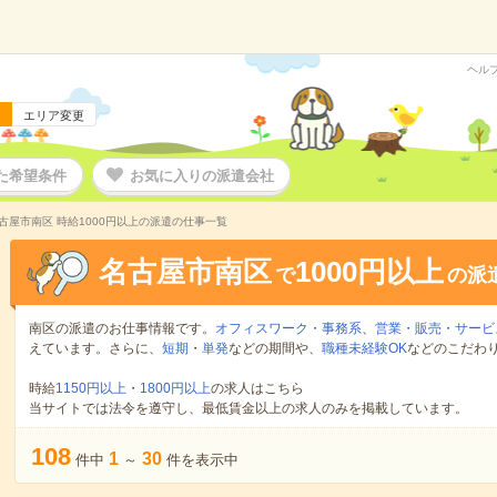
ヘル
エリア変更
た希望条件
お気に入りの派遣会社
古屋市南区 時給1000円以上の派遣の仕事一覧
名古屋市南区
1000円以上
で
の派
南区の派遣のお仕事情報です。
オフィスワーク・事務系
、
営業・販売・サービ
えています。さらに、
短期
・
単発
などの期間や、
職種未経験OK
などのこだわ
時給
1150円以上
・
1800円以上
の求人はこちら
当サイトでは法令を遵守し、最低賃金以上の求人のみを掲載しています。
108
1
30
件中
～
件を表示中