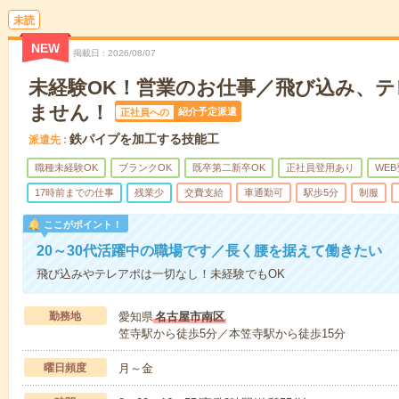
未読
NEW
掲載日
2026/08/07
未経験OK！営業のお仕事／飛び込み、
ません！
紹介予定派遣
正社員への
鉄パイプを加工する技能工
派遣先
職種未経験OK
ブランクOK
既卒第二新卒OK
正社員登用あり
WEB
17時前までの仕事
残業少
交費支給
車通勤可
駅歩5分
制服
ここがポイント！
20～30代活躍中の職場です／長く腰を据えて働きたい
飛び込みやテレアポは一切なし！未経験でもOK
勤務地
愛知県
名古屋市南区
笠寺駅から徒歩5分／本笠寺駅から徒歩15分
曜日頻度
月～金