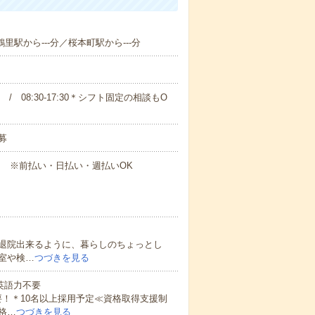
鶴里駅から---分／桜本町駅から---分
00 / 08:30-17:30＊シフト固定の相談もO
募
円～ ※前払い・日払い・週払いOK
退院出来るように、暮らしのちょっとし
室や検…
つづきを見る
 英語力不要
！＊10名以上採用予定≪資格取得支援制
格…
つづきを見る