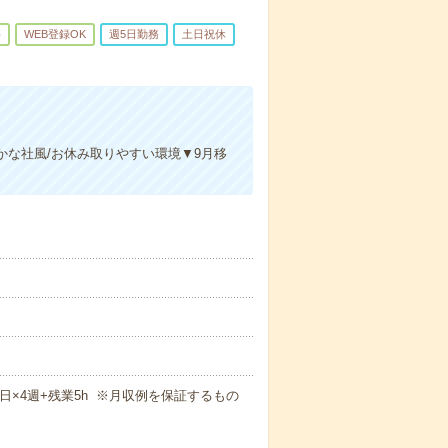
要
WEB登録OK
週5日勤務
土日祝休
かな社風/お休み取りやすい環境▼9月移
！
週5日×4週+残業5h ※月収例を保証するもの