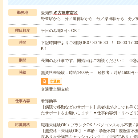
勤務地
愛知県
名古屋市南区
野並駅から---分／道徳駅から---分／柴田駅から---分／
曜日頻度
平日のみ週3日～OK！
時間
下記時間帯よりご相談OK07:30-16:30 / 08:00-17:
K！
期間
長期のお仕事です。開始日はご相談ください！ ※急
時給
無資格未経験：時給1400円～ 経験者：時給1600
交通費
交通費全額支給
仕事内容
看護助手
【病院で移動などのサポート】患者様が少しでも早く
たサポートをお願いします！▼仕事内容例・リハビリ
応募資格
職種未経験OK / ブランクOK / パソコンスキル不要 /
【無資格・未経験OK】＊年齢・学歴不問！履歴書不要
度あり≫受講料キャッシュバック！（※規定あり）資