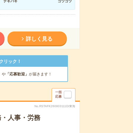
テキパキ
コツコツ
詳しく見る
クリック！
」
や
「応募歓迎」
が届きます！
一括
応募
No.RSTAFK260803111D/東海
務・人事・労務