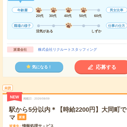
年齢層
男女比率
20代
30代
40代
50代
60代
職場の様子
仕事の仕方
活気がある
しずか
株式会社リクルートスタッフィング
派遣会社
応募する
気になる！
未読
NEW
掲載日
2026/08/09
駅から5分以内＊【時給2200円】大同町
マ
派遣
情報処理サ－ビス
派遣先