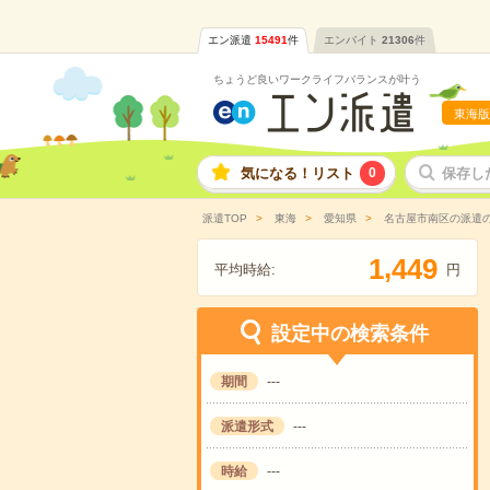
エン派遣
15491
件
エンバイト
21306
件
ちょうど良いワークライフバランスが叶う
東海版
気になる！リスト
0
保存し
派遣TOP
東海
愛知県
名古屋市南区の派遣
,
1
4
4
9
平均時給:
円
設定中の検索条件
期間
---
派遣形式
---
時給
---