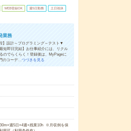
WEB登録OK
週5日勤務
土日祝休
発業務
工程】設計～プログラミング～テスト▼
ラインで最短即日完結】お仕事紹介には、リクル
のでらくらく！登録後は、MyPageに
門のコーデ…
つづきを見る
h30m×週5日×4週+残業10h ※月収例を保
利用可（利用条件有）