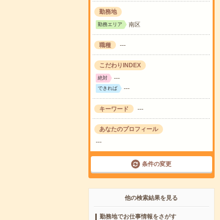
勤務地
南区
勤務エリア
職種
---
こだわりINDEX
---
絶対
---
できれば
キーワード
---
あなたのプロフィール
---
条件の変更
他の検索結果を見る
勤務地でお仕事情報をさがす