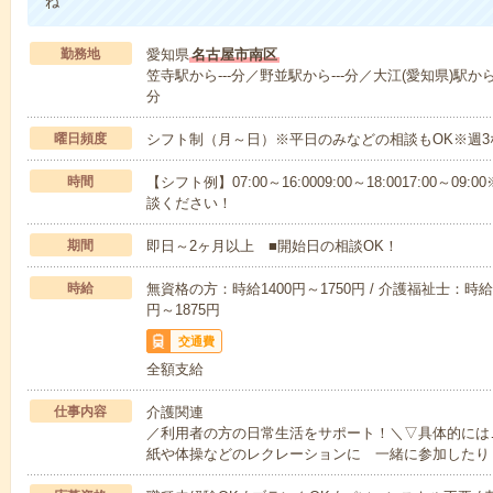
ね
勤務地
愛知県
名古屋市南区
笠寺駅から---分／野並駅から---分／大江(愛知県)駅から-
分
曜日頻度
シフト制（月～日）※平日のみなどの相談もOK※週3
時間
【シフト例】07:00～16:0009:00～18:0017:00
談ください！
期間
即日～2ヶ月以上 ■開始日の相談OK！
時給
無資格の方：時給1400円～1750円 / 介護福祉士：時給1
円～1875円
交通費
全額支給
仕事内容
介護関連
／利用者の方の日常生活をサポート！＼▽具体的には
紙や体操などのレクレーションに 一緒に参加したり