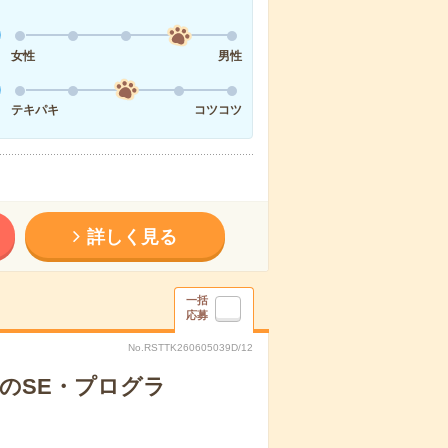
女性
男性
テキパキ
コツコツ
詳しく見る
一括
応募
No.RSTTK260605039D/12
でのSE・プログラ