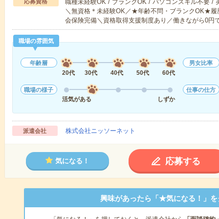
応募資格
職種未経験OK / ブランクOK / パソコンスキル不要 /
＼無資格＊未経験OK／★年齢不問・ブランクOK★履
会保険完備＼資格取得支援制度あり／働きながら0円
職場の雰囲気
年齢層
男女比率
20代
30代
40代
50代
60代
職場の様子
仕事の仕方
活気がある
しずか
株式会社ニッソーネット
派遣会社
応募する
気になる！
興味があったら「★気になる！」を