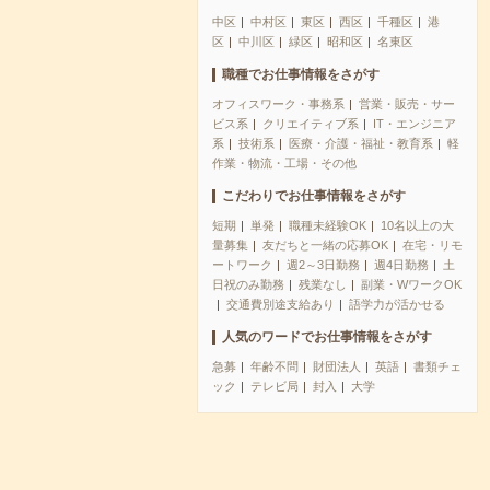
中区
中村区
東区
西区
千種区
港
区
中川区
緑区
昭和区
名東区
職種でお仕事情報をさがす
オフィスワーク・事務系
営業・販売・サー
ビス系
クリエイティブ系
IT・エンジニア
系
技術系
医療・介護・福祉・教育系
軽
作業・物流・工場・その他
こだわりでお仕事情報をさがす
短期
単発
職種未経験OK
10名以上の大
量募集
友だちと一緒の応募OK
在宅・リモ
ートワーク
週2～3日勤務
週4日勤務
土
日祝のみ勤務
残業なし
副業・WワークOK
交通費別途支給あり
語学力が活かせる
人気のワードでお仕事情報をさがす
急募
年齢不問
財団法人
英語
書類チェ
ック
テレビ局
封入
大学