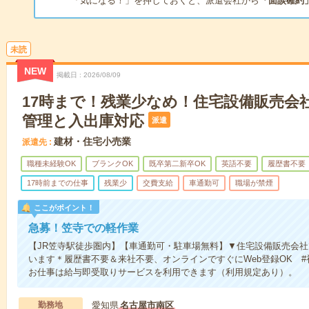
「気になる！」を押しておくと、派遣会社から
「面談確約
未読
NEW
掲載日
2026/08/09
17時まで！残業少なめ！住宅設備販売会
管理と入出庫対応
派遣
建材・住宅小売業
派遣先
職種未経験OK
ブランクOK
既卒第二新卒OK
英語不要
履歴書不要
17時前までの仕事
残業少
交費支給
車通勤可
職場が禁煙
ここがポイント！
急募！笠寺での軽作業
【JR笠寺駅徒歩圏内】【車通勤可・駐車場無料】▼住宅設備販売会
います＊履歴書不要＆来社不要、オンラインですぐにWeb登録OK #
お仕事は給与即受取りサービスを利用できます（利用規定あり）。
勤務地
愛知県
名古屋市南区