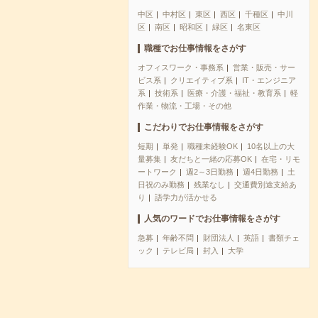
中区
中村区
東区
西区
千種区
中川
区
南区
昭和区
緑区
名東区
職種でお仕事情報をさがす
オフィスワーク・事務系
営業・販売・サー
ビス系
クリエイティブ系
IT・エンジニア
系
技術系
医療・介護・福祉・教育系
軽
作業・物流・工場・その他
こだわりでお仕事情報をさがす
短期
単発
職種未経験OK
10名以上の大
量募集
友だちと一緒の応募OK
在宅・リモ
ートワーク
週2～3日勤務
週4日勤務
土
日祝のみ勤務
残業なし
交通費別途支給あ
り
語学力が活かせる
人気のワードでお仕事情報をさがす
急募
年齢不問
財団法人
英語
書類チェ
ック
テレビ局
封入
大学