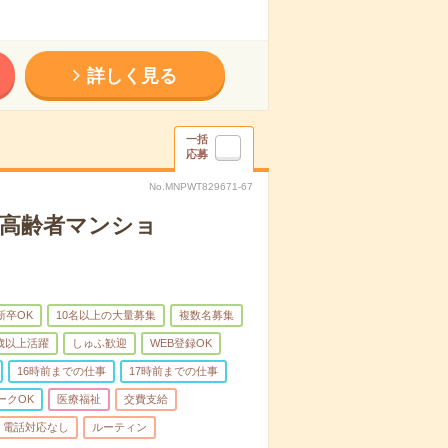
詳しく見る
一括
応募
No.MNPWT829671-67
な高齢者マンショ
新卒OK
10名以上の大量募集
複数名募集
0歳以上活躍
しゅふ歓迎
WEB登録OK
16時前までの仕事
17時前までの仕事
ークOK
医療福祉
交費支給
電話対応なし
ルーティン