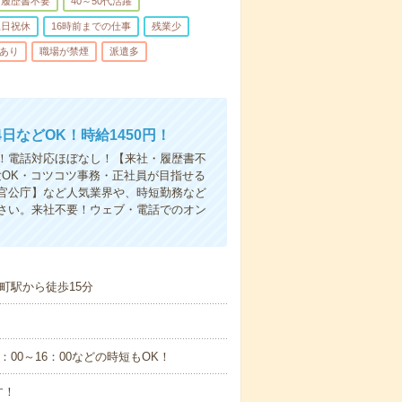
履歴書不要
40～50代活躍
土日祝休
16時前までの仕事
残業少
助あり
職場が禁煙
派遣多
などOK！時給1450円！
！電話対応ほぼなし！【来社・履歴書不
験OK・コツコツ事務・正社員が目指せる
官公庁】など人気業界や、時短勤務など
さい。来社不要！ウェブ・電話でのオン
町駅から徒歩15分
9：00～16：00などの時短もOK！
す！