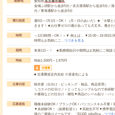
勤務地
愛知県
名古屋市港区
金城ふ頭駅から徒歩5分／名古屋港駅から徒歩5分／港
分／東海通駅から徒歩5分
曜日頻度
週0日～/月1日～OK！（月～日のあいだ）★「火曜
きます！★お仕事ゼロの週があっても大丈夫。働きた
時間
＜1日3時間～OK！＞▼ 例えば… ▼15:00～18:0015:00
時間もお気軽にご…
つづきを見る
期間
単発1日～！ ★勤務開始日や期間はお気軽にご相談く
時給
時給1,500円～1,875円
交通費
■ 交通費規定内支給 ※派遣先による
仕事内容
軽作業（仕分け・ピッキング・検品、商品管理）
＼コスメの仕分け／＜とってもシンプルなので未経験
や書籍などの仕分け・梱包▼商品のシール貼り・パッ
応募資格
職種未経験OK / ブランクOK / パソコンスキル不要 /
▼未経験OK！（副業歓迎☆）▼高校生不可▼携帯電
後のご連絡はメールです。「81100_info@ca…
つづき