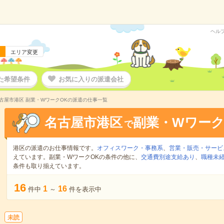
ヘル
エリア変更
た希望条件
お気に入りの派遣会社
古屋市港区 副業・WワークOKの派遣の仕事一覧
名古屋市港区
副業・Wワーク
で
港区の派遣のお仕事情報です。
オフィスワーク・事務系
、
営業・販売・サービ
えています。副業・WワークOKの条件の他に、
交通費別途支給あり
、
職種未経
条件も取り揃えています。
16
1
16
件中
～
件を表示中
未読