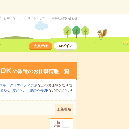
プ・お問い合わせ
サイトマップ
掲載のお問い合わせ
会員登録
ログイン
OK
の派遣のお仕事情報一覧
ス系
、
クリエイティブ系
などのお仕事を取り揃
験OK
、
友だちと一緒の応募OK
などのこだわり
新着順
一括
応募