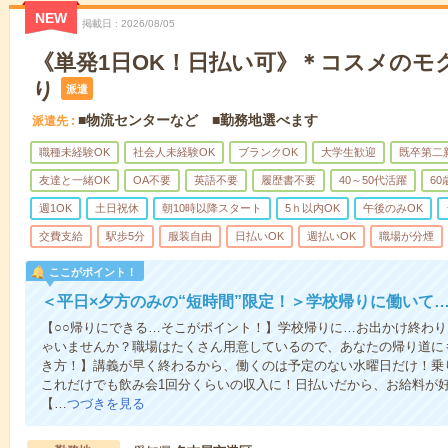
NEW
掲載日
2026/08/05
《単発1日OK！日払い可》＊コスメのモ
り
派遣
■物流センターなど ■勤務地選べます
派遣先
職種未経験OK
社会人未経験OK
ブランクOK
大学生歓迎
既卒第二
友達と一緒OK
OA不要
英語不要
履歴書不要
40～50代活躍
6
週1OK
土日祝休
朝10時以降スタート
5ｈ以内OK
午後のみOK
交費支給
駅歩5分
服装自由
日払いOK
週払いOK
職場が分煙
ここがポイント！
＜平日×夕方のみの“短時間”限定！＞学校帰りに働いて
【○○帰りにできる…そこがポイント！】学校帰りに…お出かけ終わり
ゃいませんか？職場はたくさん用意しているので、あなたの帰り道に
き方！】講義が早く終わるから、働くのは予定のない水曜日だけ！乗
これだけでも飲み会1回分くらいの収入に！日払いだから、お給料が
【…
つづきを見る