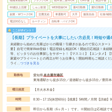
職種未経験OK
ブランクOK
既卒第二新卒OK
OA不要
英語不要
60歳以上活躍
しゅふ歓迎
WEB登録OK
週4日勤務
週5日勤務
副業・WワークOK
交費支給
車通勤可
大手
服装自由
社食/補
電話対応なし
ルーティン
自転車・バイクOK
ここがポイント！
【長期】プライベートを大事にしたい方必見！時短や週4日
未経験から始めた先輩ばかりの職場！引継ぎがあるので安心スタート
要】自宅で簡単Web登録！電話登録も相談OK！開始日応相談！未経
等、ピッタリのお仕事探しをサポート！【マスコミ】【エンタメ】【
家庭やプライベートとの両立が叶うお仕事も！開始時期もご相談くだ
ライ…
つづきを見る
勤務地
愛知県
名古屋市港区
東海通駅から徒歩15分／道徳駅から徒歩15分／豊田本
曜日頻度
【月火水木金】
時間
8:30～17:15(休憩60分)【残業】5時間／月間【詳細】
期間
即日から長期（6ヶ月～）です。※開始日は応相談で