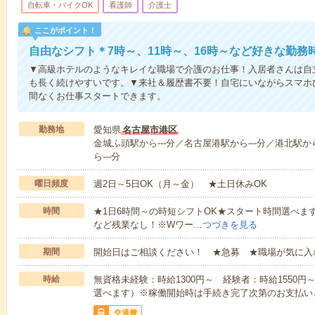
自転車・バイクOK
看護師
介護士
ここがポイント！
自由なシフト＊7時～、11時～、16時～など好きな勤務
▼高級ホテルのようなキレイな職場で介護のお仕事！入居者さんは自
も長く続けやすいです。▼来社＆履歴書不要！自宅にいながらスマホ
間なくお仕事スタートできます。
勤務地
愛知県
名古屋市港区
金城ふ頭駅から---分／名古屋港駅から---分／港北駅か
ら---分
曜日頻度
週2日～5日OK（月～金） ★土日休みOK
時間
★1日6時間～の時短シフトOK★スタート時間選べます！7:00～1
など残業なし！※Wワー…
つづきを見る
期間
開始日はご相談ください！ ★急募 ★職場が気に入
時給
無資格未経験：時給1300円～ 経験者：時給1550
選べます）※稼働開始時は手続き完了次第のお支払い
交通費