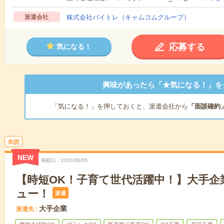
派遣会社
株式会社バイトレ（キャムコムグループ）
応募する
気になる！
興味があったら「★気になる！」を
「気になる！」を押しておくと、派遣会社から
「面談確約
未読
NEW
掲載日
2026/08/05
【時短OK！子育て世代活躍中！】大手企
ュー！
派遣
大手企業
派遣先