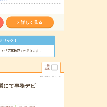
詳しく見る
クリック！
」
や
「応募歓迎」
が届きます！
一括
応募
No.TMYN344797N
業にて事務デビ