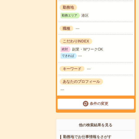
勤務地
港区
勤務エリア
職種
---
こだわりINDEX
副業・WワークOK
絶対
---
できれば
キーワード
---
あなたのプロフィール
---
条件の変更
他の検索結果を見る
勤務地でお仕事情報をさがす