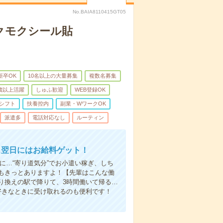
No.BAIA8110415GT05
クモクシール貼
新卒OK
10名以上の大量募集
複数名募集
0歳以上活躍
しゅふ歓迎
WEB登録OK
シフト
扶養控内
副業・WワークOK
派遣多
電話対応なし
ルーティン
…翌日にはお給料ゲット！
に…“寄り道気分”でお小遣い稼ぎ、しち
もきっとありますよ！【先輩はこんな働
り換えの駅で降りて、3時間働いて帰る…
好きなときに受け取れるのも便利です！