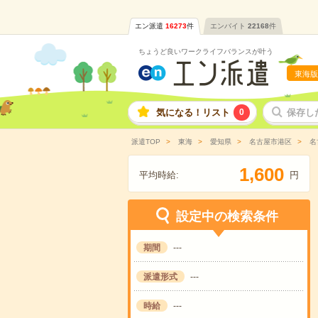
エン派遣
16273
件
エンバイト
22168
件
ちょうど良いワークライフバランスが叶う
東海版
気になる！リスト
0
保存し
派遣TOP
東海
愛知県
名古屋市港区
名
,
1
6
0
0
平均時給:
円
設定中の検索条件
期間
---
派遣形式
---
時給
---