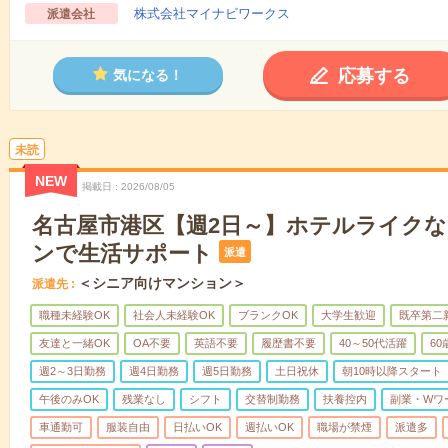
株式会社マイナビワークス
派遣会社
応募する
気になる！
未読
NEW
掲載日
2026/08/05
名古屋市港区【週2日～】ホテルライク
ンで生活サポート
派遣
＜シニア向けマンション＞
派遣先
職種未経験OK
社会人未経験OK
ブランクOK
大学生歓迎
既卒第二
友達と一緒OK
OA不要
英語不要
履歴書不要
40～50代活躍
6
週2～3日勤務
週4日勤務
週5日勤務
土日祝休
朝10時以降スタート
午後のみOK
残業なし
シフト
交替制勤務
扶養控内
副業・Wワ
車通勤可
服装自由
日払いOK
週払いOK
職場が禁煙
派遣多