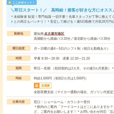
ここがポイント！
＼即日スタート！／ 高時給！接客が好きな方にオスス
＊未経験者 歓迎！専門知識 一切不要！先輩スタッフが丁寧に教えて
トとの両立もバッチリ！＊安定して稼げる！週5日勤務で月収28万円
勤務地
愛知県
名古屋市港区
高畑駅から路線バス20分／港北駅から路線バス30分
曜日頻度
月～日曜の週4～5日のシフト制（祝日も勤務あり）
時間
早番 9:30～18:30 遅番 12:20～21:20
期間
即日～長期 （初回契約は2カ月、その後3カ月更新）＊
時給
時給1,600円（初回2カ月は1,500円）
交通費
全額実費支給（マイカー通勤の場合、ガソリン代規定
仕事内容
窓口・ショールーム・カウンター受付
＊館内のご案内「フードコートはどこにありますか？
ど、ご案内をお願いします！＊お問い合わせ対応「忘