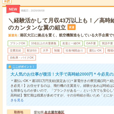
未読
NEW
掲載日
2026/08/08
＼経験活かして月収43万以上も！／高時給
のカンタンな翼の組立
派遣
港区大江に拠点を置く、航空機製造をしている大手企業で
派遣先
ブランクOK
10名以上の大量募集
友達と一緒OK
OA不要
英語不要
交費支給
駅歩5分
大手
制服
社食/補助あり
週払いOK
職場
自転車・バイクOK
ここがポイント！
大人気のお仕事が復活！大手で高時給2000円＊今必見
＊週払いOK＊週1回1万円支給(規定あり)＊家電付きの寮完備(1R)
き必見！】お任せするのは、飛行機の主翼造り。経験があれば時給は2
も簡単なものが多いので、「ブランクがある‥」という方でも安心し
高時給】繁忙期は残業が多めですが、その分時給が高いため「とにか
きを見る
勤務地
愛知県
名古屋市港区