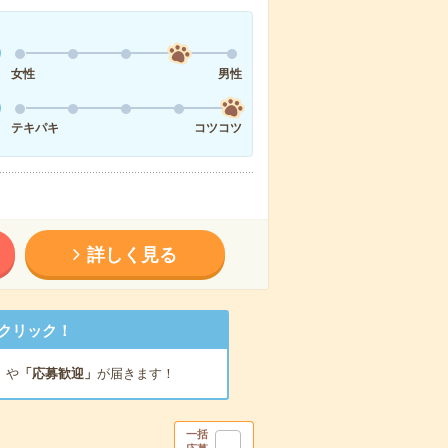
女性
男性
テキパキ
コツコツ
詳しく見る
クリック！
」
や
「応募歓迎」
が届きます！
一括