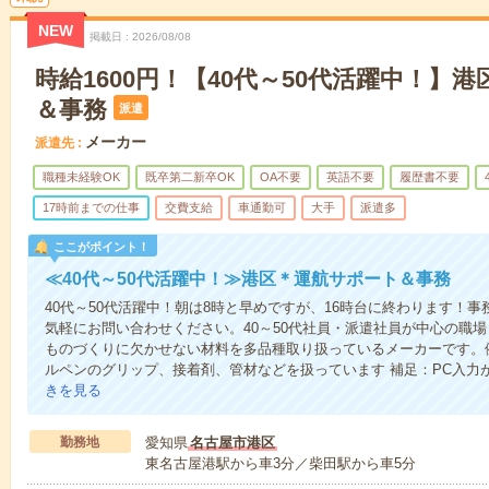
NEW
掲載日
2026/08/08
時給1600円！【40代～50代活躍中！】
＆事務
派遣
メーカー
派遣先
職種未経験OK
既卒第二新卒OK
OA不要
英語不要
履歴書不要
17時前までの仕事
交費支給
車通勤可
大手
派遣多
ここがポイント！
≪40代～50代活躍中！≫港区＊運航サポート＆事務
40代～50代活躍中！朝は8時と早めですが、16時台に終わります！
気軽にお問い合わせください。40～50代社員・派遣社員が中心の職
ものづくりに欠かせない材料を多品種取り扱っているメーカーです。
ルペンのグリップ、接着剤、管材などを扱っています 補足：PC入力
きを見る
勤務地
愛知県
名古屋市港区
東名古屋港駅から車3分／柴田駅から車5分