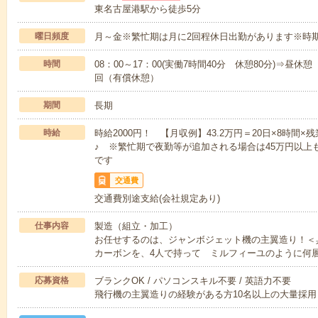
東名古屋港駅から徒歩5分
曜日頻度
月～金※繁忙期は月に2回程休日出勤があります※時
時間
08：00～17：00(実働7時間40分 休憩80分)⇒昼休憩 
回（有償休憩）
期間
長期
時給
時給2000円！ 【月収例】43.2万円＝20日×8時間
♪ ※繁忙期で夜勤等が追加される場合は45万円以上も
です
交通費
交通費別途支給(会社規定あり)
仕事内容
製造（組立・加工）
お任せするのは、ジャンボジェット機の主翼造り！＜
カーボンを、4人で持って ミルフィーユのように何
応募資格
ブランクOK / パソコンスキル不要 / 英語力不要
飛行機の主翼造りの経験がある方10名以上の大量採