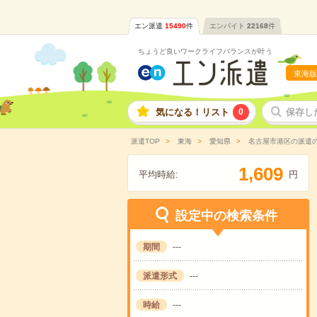
エン派遣
15490
件
エンバイト
22168
件
ちょうど良いワークライフバランスが叶う
東海版
気になる！リスト
0
保存し
派遣TOP
東海
愛知県
名古屋市港区の派遣
,
1
6
0
9
平均時給:
円
設定中の検索条件
期間
---
派遣形式
---
時給
---