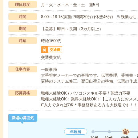
曜日頻度
月・火・水・木・金・土 週5日
時間
8:00～16:15(実働:7時間30分) (休憩45分) ※残業なし
期間
【急募】即日～長期（3カ月以上）
時給
時給1600円
交通費
交通費支給
仕事内容
一般事務
大手管材メーカーでの事務です。伝票整理、受領書・
更時のシステム修正、翌日出荷分の準備、伝票の作成
応募資格
職種未経験OK / パソコンスキル不要 / 英語力不要
職種未経験OK！業界未経験OK！【こんな方におスス
C入力できればOK＊事務経験ある方も大歓迎です！！
職場の雰囲気
年齢層
20代
30代
40代