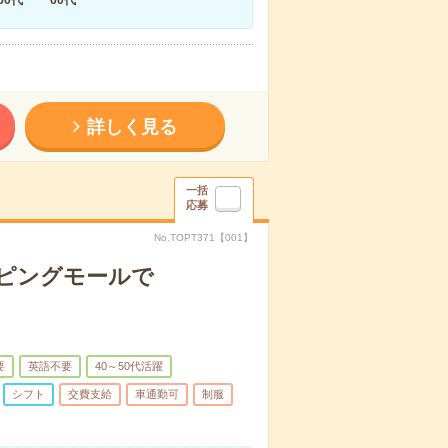
詳しく見る
一括
応募
No.TOPT371【001】
ッピングモールで
要
英語不要
40～50代活躍
シフト
交費支給
車通勤可
制服