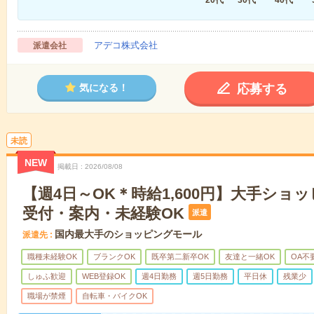
アデコ株式会社
派遣会社
応募する
気になる！
未読
NEW
掲載日
2026/08/08
【週4日～OK＊時給1,600円】大手ショ
受付・案内・未経験OK
派遣
国内最大手のショッピングモール
派遣先
職種未経験OK
ブランクOK
既卒第二新卒OK
友達と一緒OK
OA不
しゅふ歓迎
WEB登録OK
週4日勤務
週5日勤務
平日休
残業少
職場が禁煙
自転車・バイクOK