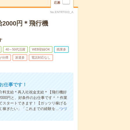
応募
No.ENTRT003_A
2000円＊飛行機
す
40～50代活躍
WEB登録OK
残業多
が分煙
派遣多
電話対応なし
のお仕事です！
＊紹介料支給＊再入社祝金支給＊【飛行機好
000円と、好条件のお仕事です＾＾作業
てスタートできます！【ガッツリ稼げる
く稼ぎたい」「これまでの経験を…
つづ