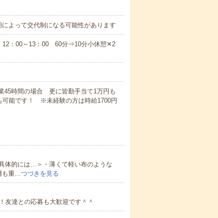
期によって交代制になる可能性があります
12：00～13：00 60分⇒10分小休憩✕2
×残業45時間の場合 更に皆勤手当て1万円も
可能です！ ※未経験の方は時給1700円
具体的には…＞・薄くて軽い布のような
層も重…
つづきを見る
用！友達との応募も大歓迎です＾＾