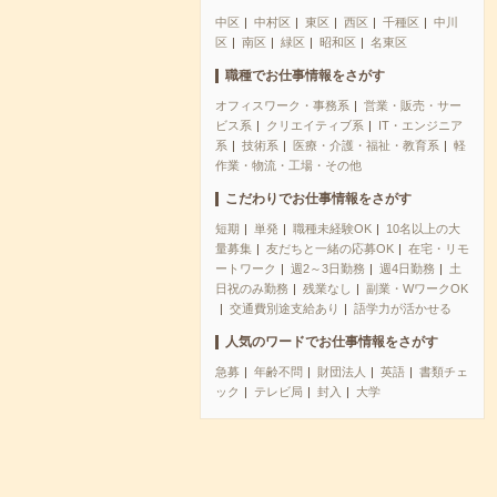
中区
中村区
東区
西区
千種区
中川
区
南区
緑区
昭和区
名東区
職種でお仕事情報をさがす
オフィスワーク・事務系
営業・販売・サー
ビス系
クリエイティブ系
IT・エンジニア
系
技術系
医療・介護・福祉・教育系
軽
作業・物流・工場・その他
こだわりでお仕事情報をさがす
短期
単発
職種未経験OK
10名以上の大
量募集
友だちと一緒の応募OK
在宅・リモ
ートワーク
週2～3日勤務
週4日勤務
土
日祝のみ勤務
残業なし
副業・WワークOK
交通費別途支給あり
語学力が活かせる
人気のワードでお仕事情報をさがす
急募
年齢不問
財団法人
英語
書類チェ
ック
テレビ局
封入
大学