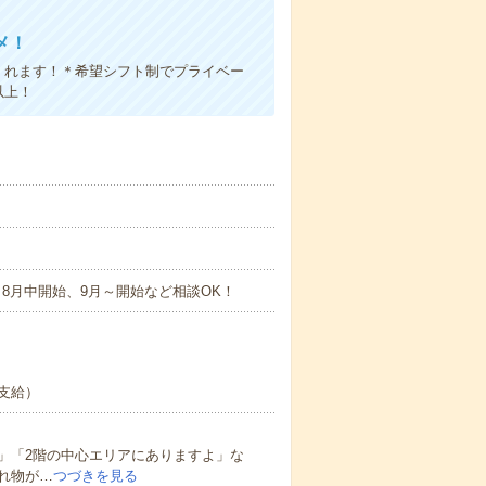
メ！
くれます！＊希望シフト制でプライベー
以上！
8月中開始、9月～開始など相談OK！
支給）
」「2階の中心エリアにありますよ」な
れ物が…
つづきを見る