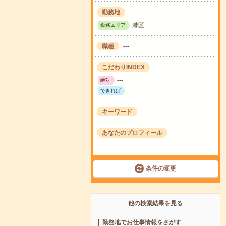
勤務地
港区
勤務エリア
職種
---
こだわりINDEX
---
絶対
---
できれば
キーワード
---
あなたのプロフィール
---
条件の変更
他の検索結果を見る
勤務地でお仕事情報をさがす