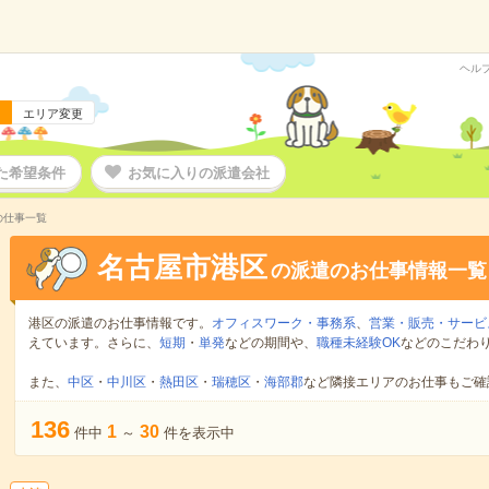
ヘル
エリア変更
た希望条件
お気に入りの派遣会社
の仕事一覧
名古屋市港区
の派遣のお仕事情報一覧
港区の派遣のお仕事情報です。
オフィスワーク・事務系
、
営業・販売・サービ
えています。さらに、
短期
・
単発
などの期間や、
職種未経験OK
などのこだわ
また、
中区
・
中川区
・
熱田区
・
瑞穂区
・
海部郡
など隣接エリアのお仕事もご確
136
1
30
件中
～
件を表示中