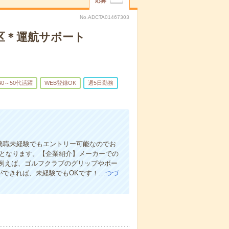
応募
No.ADCTA01467303
港区＊運航サポート
40～50代活躍
WEB登録OK
週5日勤務
事務職未経験でもエントリー可能なのでお
場となります。【企業紹介】メーカーでの
例えば、ゴルフクラブのグリップやボー
ができれば、未経験でもOKです！…
つづ