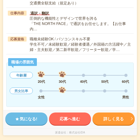
交通費全額支給（規定あり）
通訳・翻訳
仕事内容
圧倒的な機能性とデザインで世界を誇る
「THE NORTH FACE」で通訳をお任せします。【お仕事
内…
職種未経験OK / パソコンスキル不要
応募資格
学生不可／未経験歓迎／経験者優遇／外国籍の方活躍中／主
婦・主夫歓迎／第二新卒歓迎／フリーター歓迎／学…
職場の雰囲気
年齢層
20代
30代
40代
50代
60代
男女比率
女性
男性
気になる!
応募へ進む
詳しく見る
派遣会社
株式会社iDA