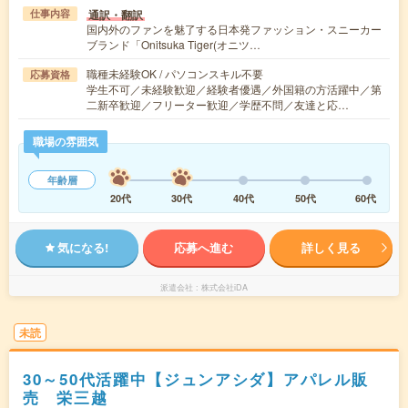
通訳・翻訳
仕事内容
国内外のファンを魅了する日本発ファッション・スニーカー
ブランド「Onitsuka Tiger(オニツ…
職種未経験OK / パソコンスキル不要
応募資格
学生不可／未経験歓迎／経験者優遇／外国籍の方活躍中／第
二新卒歓迎／フリーター歓迎／学歴不問／友達と応…
職場の雰囲気
年齢層
20代
30代
40代
50代
60代
気になる!
応募へ進む
詳しく見る
派遣会社
株式会社iDA
未読
30～50代活躍中【ジュンアシダ】アパレル販
売 栄三越