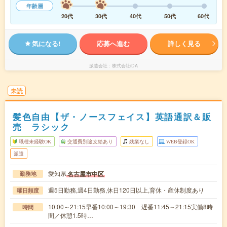
年齢層
20代
30代
40代
50代
60代
気になる!
応募へ進む
詳しく見る
派遣会社
株式会社iDA
未読
髪色自由【ザ・ノースフェイス】英語通訳＆販
売 ラシック
職種未経験OK
交通費別途支給あり
残業なし
WEB登録OK
派遣
愛知県
名古屋市中区
勤務地
週5日勤務,週4日勤務,休日120日以上,育休・産休制度あり
曜日頻度
10:00～21:15早番10:00～19:30 遅番11:45～21:15実働8時
時間
間／休憩1.5時…