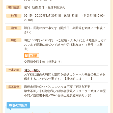
週5日勤務,育休・産休制度あり
曜日頻度
09:15～20:30実動7:30時間 休憩1時間 （営業時間10:00～
時間
20:00）
即日～長期のお仕事です（開始日・期間等お気軽にご相談下
期間
さい）
時給1600円～1950円 ※ご経験・スキルにより考慮致します
時給
スマホで簡単に前払いで給与が受け取れます（条件・上限
有）
交通費
交通費全額支給（規定あり）
通訳・翻訳
仕事内容
お客様に最高の時間と空間を提供しシャネル商品の魅力をお
伝えすることがお仕事です。【具体的には・・・】…
職種未経験OK / パソコンスキル不要 / 英語力不要
応募資格
学生不可／未経験歓迎／経験者優遇／フリーター歓迎／学歴
不問／履歴書不要／Web面接正社員登用あり／契…
職場の雰囲気