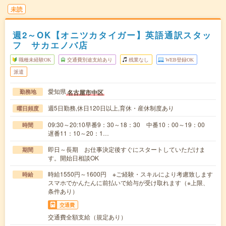
未読
週2～OK【オニツカタイガー】英語通訳スタッ
フ サカエノバ店
職種未経験OK
交通費別途支給あり
残業なし
WEB登録OK
派遣
愛知県
名古屋市中区
勤務地
週5日勤務,休日120日以上,育休・産休制度あり
曜日頻度
09:30～20:10早番9：30～18：30 中番10：00～19：00
時間
遅番11：10～20：1…
即日～長期 お仕事決定後すぐにスタートしていただけま
期間
す。開始日相談OK
時給1550円～1600円 ※ご経験・スキルにより考慮致します
時給
スマホでかんたんに前払いで給与が受け取れます（※上限、
条件あり）
交通費
交通費全額支給（規定あり）