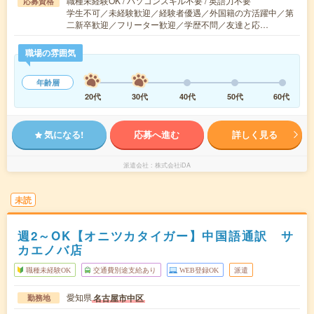
職種未経験OK / パソコンスキル不要 / 英語力不要
応募資格
学生不可／未経験歓迎／経験者優遇／外国籍の方活躍中／第
二新卒歓迎／フリーター歓迎／学歴不問／友達と応…
職場の雰囲気
年齢層
20代
30代
40代
50代
60代
気になる!
応募へ進む
詳しく見る
派遣会社
株式会社iDA
未読
週2～OK【オニツカタイガー】中国語通訳 サ
カエノバ店
職種未経験OK
交通費別途支給あり
WEB登録OK
派遣
愛知県
名古屋市中区
勤務地