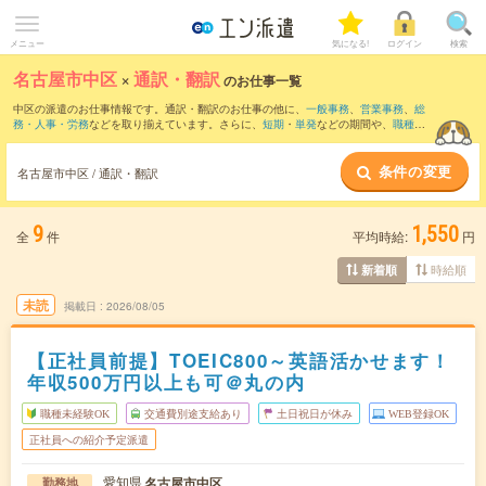
メニュー
気になる!
ログイン
検索
名古屋市中区
×
通訳・翻訳
のお仕事一覧
中区の派遣のお仕事情報です。通訳・翻訳のお仕事の他に、
一般事務
、
営業事務
、
総
務・人事・労務
などを取り揃えています。さらに、
短期
・
単発
などの期間や、
職種未
経験OK
などのこだわり条件で絞り込んでいただけます。職種辞典：
通訳・翻訳のお仕
事とは？とは？
条件の変更
名古屋市中区 / 通訳・翻訳
9
1,550
全
件
平均時給:
円
時給順
新着順
未読
掲載日
2026/08/05
【正社員前提】TOEIC800～英語活かせます！
年収500万円以上も可＠丸の内
職種未経験OK
交通費別途支給あり
土日祝日が休み
WEB登録OK
正社員への紹介予定派遣
愛知県
名古屋市中区
勤務地