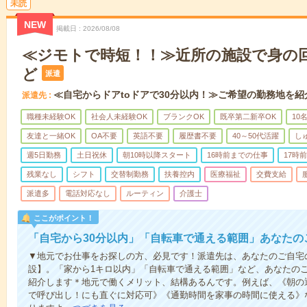
未読
NEW
掲載日
2026/08/08
≪ジモトで時短！！≫近所の施設で身の
ど
派遣
≪自宅からドアtoドアで30分以内！≫ご希望の勤務地を紹
派遣先
職種未経験OK
社会人未経験OK
ブランクOK
既卒第二新卒OK
10
友達と一緒OK
OA不要
英語不要
履歴書不要
40～50代活躍
し
週5日勤務
土日祝休
朝10時以降スタート
16時前までの仕事
17時
残業なし
シフト
交替制勤務
扶養控内
医療福祉
交費支給
派遣多
電話対応なし
ルーティン
介護士
ここがポイント！
「自宅から30分以内」「自転車で通える範囲」あなたの
▼地元でお仕事をお探しの方、必見です！派遣先は、あなたのご自宅
設】。「家から1キロ以内」「自転車で通える範囲」など、あなたの
紹介します＊地元で働くメリット、結構あるんです。例えば、《朝の
で呼び出し！にも直ぐに対応可》《通勤時間を家事の時間に使える》