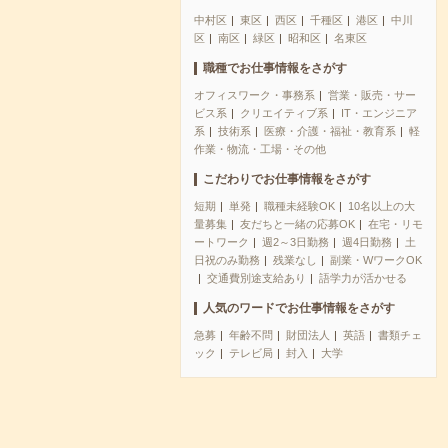
中村区
東区
西区
千種区
港区
中川
区
南区
緑区
昭和区
名東区
職種でお仕事情報をさがす
オフィスワーク・事務系
営業・販売・サー
ビス系
クリエイティブ系
IT・エンジニア
系
技術系
医療・介護・福祉・教育系
軽
作業・物流・工場・その他
こだわりでお仕事情報をさがす
短期
単発
職種未経験OK
10名以上の大
量募集
友だちと一緒の応募OK
在宅・リモ
ートワーク
週2～3日勤務
週4日勤務
土
日祝のみ勤務
残業なし
副業・WワークOK
交通費別途支給あり
語学力が活かせる
人気のワードでお仕事情報をさがす
急募
年齢不問
財団法人
英語
書類チェ
ック
テレビ局
封入
大学