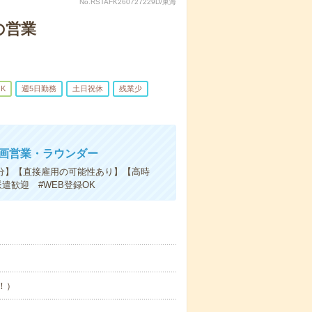
No.RSTAFK260727229D/東海
の営業
K
週5日勤務
土日祝休
残業少
企画営業・ラウンダー
分】【直接雇用の可能性あり】【高時
遣歓迎 #WEB登録OK
め！）