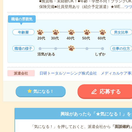
■無資格・未経験OK！■年齢・学歴不問！ブランクOK
保険完備■社員登用あり（紹介予定派遣）★WE…
つづ
職場の雰囲気
年齢層
男女比率
20代
30代
40代
50代
60代
職場の様子
仕事の仕方
活気がある
しずか
日研トータルソーシング株式会社 メディカルケア事
派遣会社
応募する
気になる！
興味があったら「★気になる！」を
「気になる！」を押しておくと、派遣会社から
「面談確約