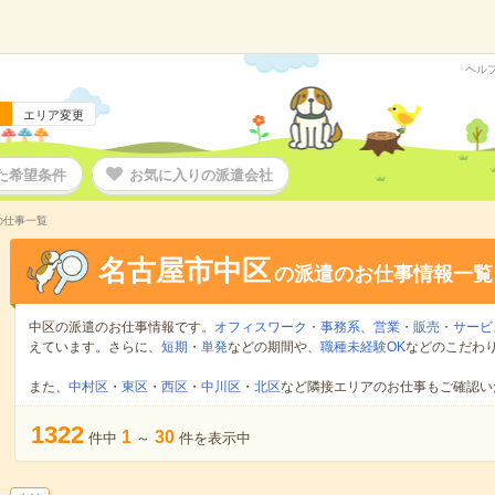
ヘル
エリア変更
た希望条件
お気に入りの派遣会社
の仕事一覧
名古屋市中区
の派遣のお仕事情報一覧
中区の派遣のお仕事情報です。
オフィスワーク・事務系
、
営業・販売・サービ
えています。さらに、
短期
・
単発
などの期間や、
職種未経験OK
などのこだわ
また、
中村区
・
東区
・
西区
・
中川区
・
北区
など隣接エリアのお仕事もご確認い
1322
1
30
件中
～
件を表示中