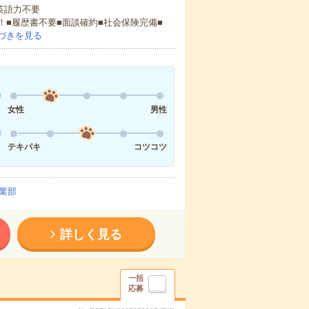
 英語力不要
！■履歴書不要■面談確約■社会保険完備■
づきを見る
女性
男性
テキパキ
コツコツ
業部
詳しく見る
一括
応募