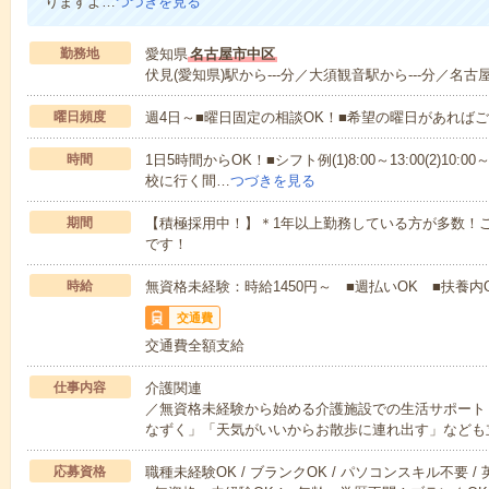
りますよ…
つづきを見る
勤務地
愛知県
名古屋市中区
伏見(愛知県)駅から---分／大須観音駅から---分／名古屋
曜日頻度
週4日～■曜日固定の相談OK！■希望の曜日があれば
時間
1日5時間からOK！■シフト例(1)8:00～13:00(2)10:00～
校に行く間…
つづきを見る
期間
【積極採用中！】＊1年以上勤務している方が多数！ご
です！
時給
無資格未経験：時給1450円～ ■週払いOK ■扶養内
交通費
交通費全額支給
仕事内容
介護関連
／無資格未経験から始める介護施設での生活サポート
なずく」「天気がいいからお散歩に連れ出す」なども
応募資格
職種未経験OK / ブランクOK / パソコンスキル不要 /