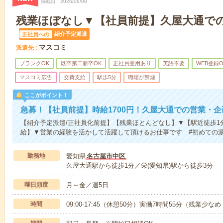
掲載日
2026/08/08
残業ほぼなし▼【社員前提】久屋大通で
紹介予定派遣
正社員への
マスコミ
派遣先
ブランクOK
既卒第二新卒OK
正社員登用あり
英語不要
WEB登録O
マスコミ広告
交費支給
駅歩5分
職場が禁煙
ここがポイント！
急募！【社員前提】時給1700円！久屋大通での営業・
【紹介予定派遣/正社員化前提】【残業ほとんどなし】▼【駅近徒歩1
給】▼営業の経験を活かして活躍して頂けるお仕事です #初めての派
勤務地
愛知県
名古屋市中区
久屋大通駅から徒歩1分／栄(愛知県)駅から徒歩3分
曜日頻度
月～金／週5日
時間
09:00-17:45（休憩50分）実働7時間55分（残業少な