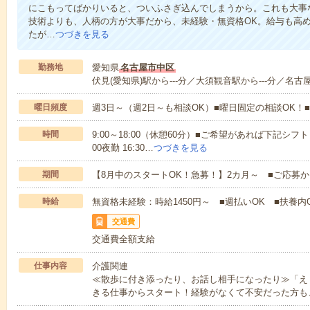
にこもってばかりいると、ついふさぎ込んでしまうから。これも大事
技術よりも、人柄の方が大事だから、未経験・無資格OK。給与も高
たが…
つづきを見る
勤務地
愛知県
名古屋市中区
伏見(愛知県)駅から---分／大須観音駅から---分／名古屋
曜日頻度
週3日～（週2日～も相談OK）■曜日固定の相談OK
時間
9:00～18:00（休憩60分）■ご希望があれば下記シフトもOK
00夜勤 16:30…
つづきを見る
期間
【8月中のスタートOK！急募！】2カ月～ ■ご応募
時給
無資格未経験：時給1450円～ ■週払いOK ■扶養内O
交通費
交通費全額支給
仕事内容
介護関連
≪散歩に付き添ったり、お話し相手になったり≫「え
きる仕事からスタート！経験がなくて不安だった方も