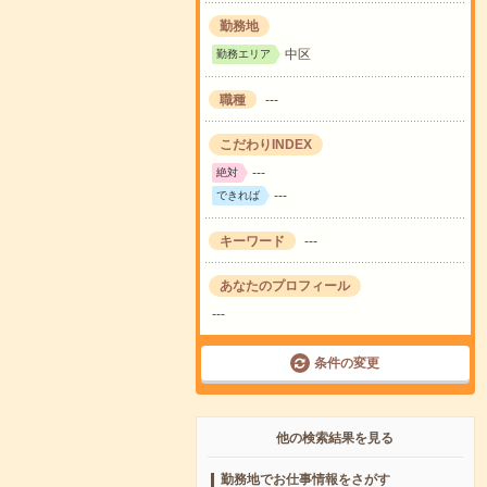
勤務地
中区
勤務エリア
職種
---
こだわりINDEX
---
絶対
---
できれば
キーワード
---
あなたのプロフィール
---
条件の変更
他の検索結果を見る
勤務地でお仕事情報をさがす