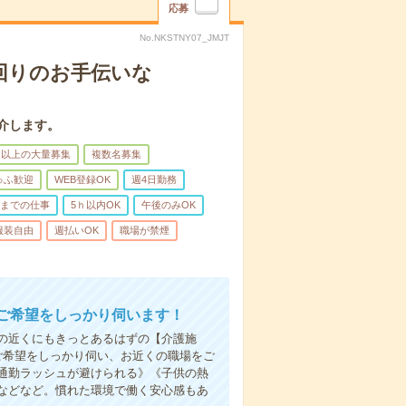
応募
No.NKSTNY07_JMJT
回りのお手伝いな
介します。
名以上の大量募集
複数名募集
ゅふ歓迎
WEB登録OK
週4日勤務
前までの仕事
5ｈ以内OK
午後のみOK
服装自由
週払いOK
職場が禁煙
ご希望をしっかり伺います！
の近くにもきっとあるはずの【介護施
ご希望をしっかり伺い、お近くの職場をご
通勤ラッシュが避けられる》《子供の熱
などなど。慣れた環境で働く安心感もあ