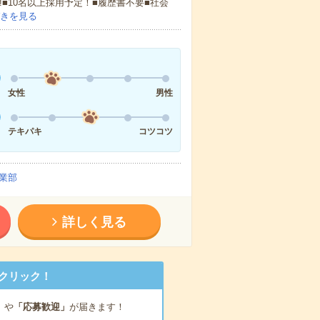
!■10名以上採用予定！■履歴書不要■社会
きを見る
女性
男性
テキパキ
コツコツ
業部
詳しく見る
クリック！
」
や
「応募歓迎」
が届きます！