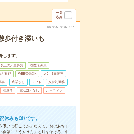
一括
応募
No.NKSTNY07_OP9
散歩付き添いも
介します。
名以上の大量募集
複数名募集
ゅふ歓迎
WEB登録OK
週2～3日勤務
仕事
残業なし
シフト
交替制勤務
派遣多
電話対応なし
ルーティン
日祝休みもOKです。
を吸いに行こうか」なんて、おばあちゃ
い会話に「うんうん」と耳を傾ける。中