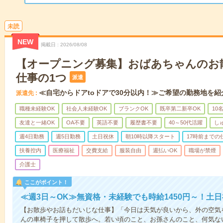
未読
NEW
掲載日
2026/08/08
【オープニング募集】おばあちゃんのお
仕事の1つ
派遣
≪自宅からドアtoドアで30分以内！≫ご希望の勤務地を紹
派遣先
職種未経験OK
社会人未経験OK
ブランクOK
既卒第二新卒OK
10
友達と一緒OK
OA不要
英語不要
履歴書不要
40～50代活躍
し
週4日勤務
週5日勤務
土日祝休
朝10時以降スタート
17時前までの
扶養控内
医療福祉
交費支給
服装自由
週払いOK
職場が禁煙
介護士
ここがポイント！
≪週3日～OK≫無資格・未経験でも時給1450円～！土
【お散歩やお話もだいじな仕事】「今日は天気が良いから、外の空気
んの車椅子を押して散歩へ。若い頃のこと、お孫さんのこと、何気な