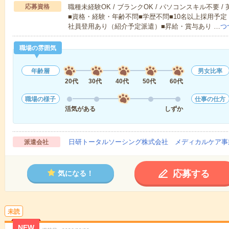
応募資格
職種未経験OK / ブランクOK / パソコンスキル不要 /
■資格・経験・年齢不問■学歴不問■10名以上採用予定
社員登用あり（紹介予定派遣）■昇給・賞与あり …
つ
職場の雰囲気
年齢層
男女比率
20代
30代
40代
50代
60代
職場の様子
仕事の仕方
活気がある
しずか
日研トータルソーシング株式会社 メディカルケア事
派遣会社
応募する
気になる！
未読
NEW