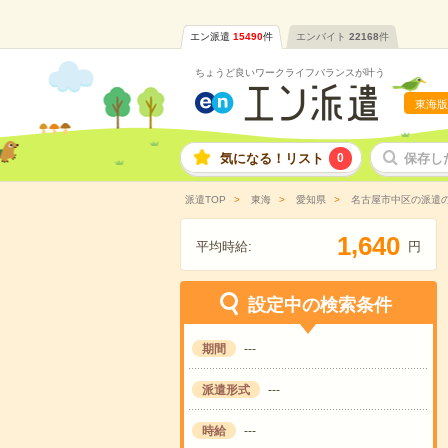
エン派遣
15490
件
エンバイト
22168
件
ちょうど良いワークライフバランスが叶う
東海版
気になる！リスト
0
保存し
派遣TOP
東海
愛知県
名古屋市中区の派遣
,
1
6
4
0
平均時給:
円
設定中の検索条件
期間
---
派遣形式
---
時給
---